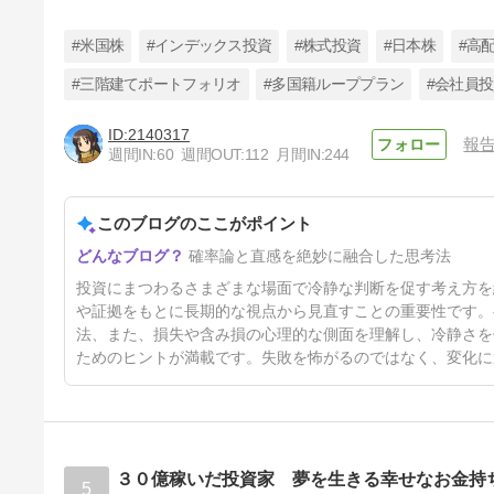
#米国株
#インデックス投資
#株式投資
#日本株
#高
#三階建てポートフォリオ
#多国籍ループプラン
#会社員
2140317
報
【第14回】含み損がつらい理
週間IN:
60
週間OUT:
112
月間IN:
244
由と正しい向き合い方
5日前
このブログのここがポイント
確率論と直感を絶妙に融合した思考法
投資にまつわるさまざまな場面で冷静な判断を促す考え方を
や証拠をもとに長期的な視点から見直すことの重要性です。
法、また、損失や含み損の心理的な側面を理解し、冷静さを
ためのヒントが満載です。失敗を怖がるのではなく、変化に
３０億稼いだ投資家 夢を生きる幸せなお金持
5