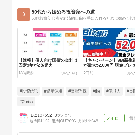
50代から始める投資家への道
3
50代投資初心者が経済的自由を手に入れるために始める投
【速報】個人向け国債の金利は
【キャンペーン】SBI新生
固定5年が2％超え
が最大52,000円 現金プレ
ト！
18時間前
2日前
#投資信託
#資産運用
#高配当株
#fire
#億り人
#長
#新nisa
2107552
8
報
【番外編】家庭菜園2年目 夏野
週間IN:
162
週間OUT:
696
月間IN:
648
菜シーズン終わりそう
5日前