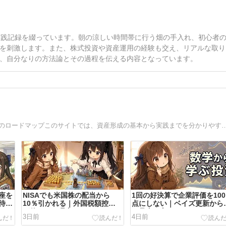
実践記録を綴っています。朝の涼しい時間帯に行う畑の手入れ、初心者
を刺激します。また、株式投資や資産運用の経験も交え、リアルな取り
、自分なりの方法論とその過程を伝える内容となっています。
土台を固め、成長を取り込み、夢も忘れない。5000万円へのロードマップこのサイトでは、資産形成の基本から実践までを分かりやすく解説しています。3階建て
座を
NISAでも米国株の配当から
1回の好決算で企業評価を100
待
10％引かれる｜外国税額控除
点にしない｜ベイズ更新から
が使えない理由
ぶ見直し方
3日前
4日前