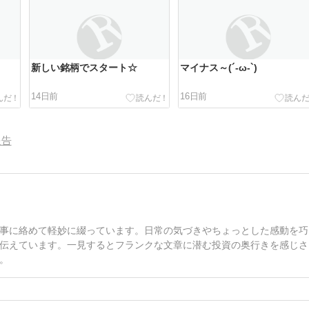
新しい銘柄でスタート☆
マイナス～(´-ω-`)
14日前
16日前
報告
事に絡めて軽妙に綴っています。日常の気づきやちょっとした感動を巧
伝えています。一見するとフランクな文章に潜む投資の奥行きを感じさ
。