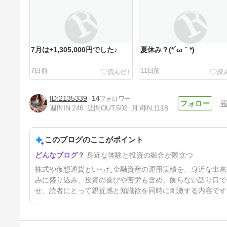
7月は+1,305,000円でした♪
夏休み？(*´ω｀*)
7日前
11日前
2135339
14
週間IN:
246
週間OUT:
502
月間IN:
1118
このブログのここがポイント
3連休の予定
身近な体験と投資の融合が際立つ
21日前
株式や仮想通貨といった金融資産の運用実績を、身近な出来
みに盛り込み、投資の喜びや苦労も含め、飾らない語り口で
せ、読者にとって親近感と知識欲を同時に刺激する内容です