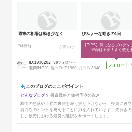
週末の相場は動き少なく
びみょーな動きの1日
【TIPS】気になるブログを
7時間前
31時間前
登録は不要！すぐ使え
1930282
36
週間IN:
720
週間OUT:
1960
月間IN:
3340
このブログのここがポイント
【重要告知】超重要なので2日
投資戦略と銘柄予測の鋭さ
連続でのお知らせ
3日前
株価の急落や上昇の裏側を深く掘り下げながら、投資に役立
資判断のヒントを与えることに力を入れています。先行きの
し、投資における最良の選択をサポートします。