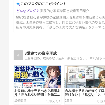
このブログのここがポイント
実践的な家庭菜園と資産運用紹介
50代投資初心者が趣味の家庭菜園と資産管理を兼ね備えた
挑戦と工夫を赤裸々に描写し、同じ世代や若い世代のやる気
組みや見識を共有。「少しの工夫で大きな満足」をテーマに
3階建ての資産形成
4
お盆前に株を売るべき？相場よ
含み損を見るのが怖くて口
り「見られない時間」を先に確
開けない｜「見ない」と「
認する
つ」を分ける確認日
19時間前
2日前