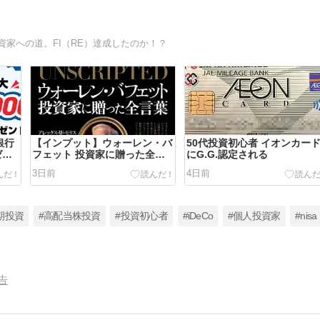
資家への道。FI（RE）達成したのか！？
銀行
【インプット】ウォーレン・バ
50代投資初心者 イオンカー
ゼン
フェット 投資家に贈った全言
にG.G.認定される
葉 読了
3日前
4日前
期投資
#高配当株投資
#投資初心者
#iDeCo
#個人投資家
#nisa
告