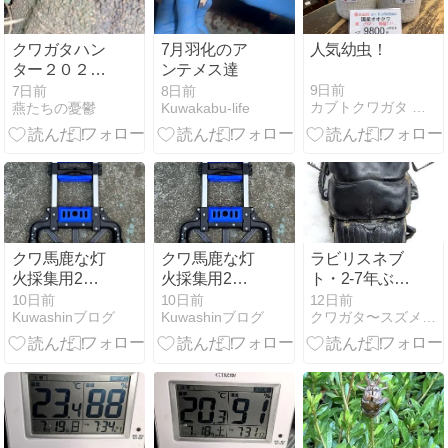
クワガタハン
7月羽化のア
人気幼虫！
ター２０２６
ンテメス達
―１２
9日前
7日前
8日前
カブトクワガタ ＧＬＯＢＡＬ
燕たちの憂鬱
Kuwakabu-life
クワ馬鹿な灯
クワ馬鹿な灯
ラビリスネブ
火採集用2輪
火採集用2輪
ト・2-7年ぶり
台車購入
台車購入
の飼育
10日前
10日前
12日前
Kuwashinブログ
Kuwashinブログ
クワガタ〜スズメバチ等の覚書