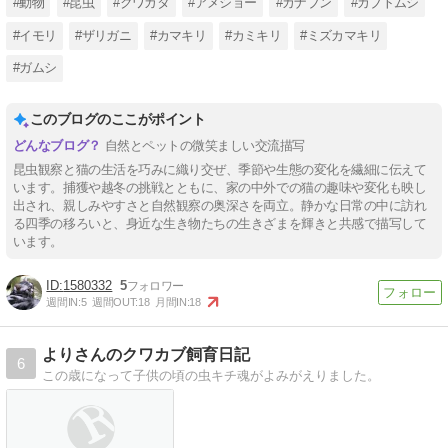
#動物
#昆虫
#クワガタ
#アメショー
#カナブン
#カブトムシ
#イモリ
#ザリガニ
#カマキリ
#カミキリ
#ミズカマキリ
#ガムシ
このブログのここがポイント
自然とペットの微笑ましい交流描写
昆虫観察と猫の生活を巧みに織り交ぜ、季節や生態の変化を繊細に伝えて
います。捕獲や越冬の挑戦とともに、家の中外での猫の趣味や変化も映し
出され、親しみやすさと自然観察の奥深さを両立。静かな日常の中に訪れ
る四季の移ろいと、身近な生き物たちの生きざまを輝きと共感で描写して
います。
1580332
5
週間IN:
5
週間OUT:
18
月間IN:
18
よりさんのクワカブ飼育日記
6
この歳になって子供の頃の虫キチ魂がよみがえりました。