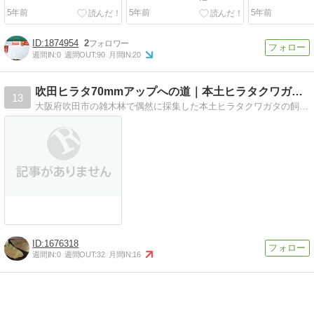
5年前
5年前
5年前
1874954
2
週間IN:
0
週間OUT:
90
月間IN:
20
吹田ヒラタ70mmアップへの道｜本土ヒラタクワガタ飼育…
13
大阪府吹田市の雑木林で偶然に採集した本土ヒラタクワガタの飼育備忘録。菌糸飼育や発酵マット飼育で大型本土ヒラタクワガタ70mmアップを目指してブリード中！
1676318
週間IN:
0
週間OUT:
32
月間IN:
16