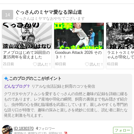
ぐっさんのミヤマ愛なる深山道
14
ぐっさんはミヤマなおやぢでございます
アメブロはじめて16回目の
Goodsun Attack 2026 その
ラエトゥスミ
夏15周年を迎えました
３！！
ゃんが羽化し
21日前
60日前
61日前
このブログのここがポイント
リアルな虫活記録と飼育のコツを発信
クワガタやカブトムシを愛するぐっさんの自然と趣味の記録を詳細に綴る
ものであります。レア産地や羽化の瞬間、飼育の裏側まで包み隠さず紹介
し、虫仲間の心を掴む臨場感を武器にしています。親しみやすくも専門的
な語り口が特徴で、趣味の深みと楽しさを絶妙に伝達し、読む者に新たな
発見と刺激を与えます。
1830370
4
週間IN:
0
週間OUT:
170
月間IN:
10