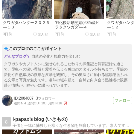
クワガタハンター２０２６
羽化後活動開始(2025産ヒ
クワガタハン
―１３
ラタクワガタ)―４
―１２
3日前
7日前
7日前
このブログのここがポイント
自然の変化と観察力を楽しむ
クワガタやカブトムシに魅せられるこだわりの採集記と飼育記録を通じ
て、昆虫への深い理解と愛着を伝える独自のスタイルを持ちます。季節の
変化や自然環境の微細な変動を観察し、その奥深さに触れる臨場感あふれ
る文章と写真が魅力です。趣味の域を超え、自然と向き合う熟練者の観察
眼と情熱が、鮮やかに綴られています。
2084807
3
週間IN:
4
週間OUT:
100
月間IN:
16
i-papax’s blog (いきもの)
8
子供と一緒に捕獲した様々な生き物を飼育しています。素人ですが、実績をベースに情報を発信いたします。