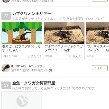
週間IN:
0
週間OUT:
104
月間IN:
8
カブクワオンホリデー
22
初心者がチマチマとカブトムシ、クワガタを飼育していくブログ
数年ぶりにブログ再開しま
ブルマイスターツヤクワガ
ブルマイスタ
す（たぶん）
タのブリード結果
タのブリード
1年1ヶ月前
4年前
4年前
2049463
6
週間IN:
0
週間OUT:
40
月間IN:
8
金魚・クワガタ飼育部屋
23
我が家で飼育している金魚クワガタについてのブログです。