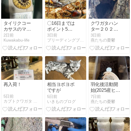
タイリクコー
〇16日までは
クワガタハン
カサスのマッ
ポイント5倍
ター２０２６
ト交換
＼(^o^)／
―１３
2日前
3日前
3日前
Kuwakabu-life
ブリーディングブログ
燕たちの憂鬱
再入荷！
相当ヨボヨボ
羽化後活動開
ですが
始(2025産ヒラ
タクワガタ)―
5日前
5日前
7日前
カブトクワガタ ＧＬＯＢＡＬ
いきものブログ
燕たちの憂鬱
４