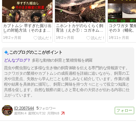
カブトムシ 早すぎた掘り出
ニホントカゲのらくらく飼
コクワガタ 繁
しの対処方法（そのまま放
育法（えさ①：コガネムシ
その３（蛹化
置した場合）
の幼虫）
化）
1年2ヶ月前
1年2ヶ月前
1年11ヶ月前
このブログのここがポイント
多彩な動物の飼育と繁殖情報を網羅
昆虫や爬虫類など多様な生き物の飼育体験を伝える専門的な情報源です。
コクワガタの繁殖やカブトムシの成長過程を詳細に追いながら、飼育の工
夫や注意点、失敗から学んだことも惜しみなく紹介しています。作業の過
程や結果を具体的に描写し、飼育に興味を持つ方々にとって役立つ知識と
共感を促します。自然な観察の楽しさと育む命の大切さが伝わる内容に仕
上がっています。
2087644
5
週間IN:
4
週間OUT:
32
月間IN:
8