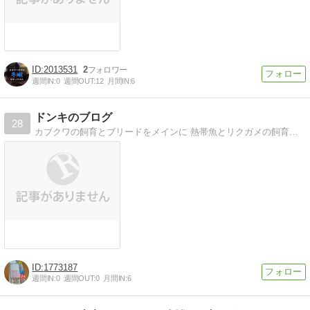
2013531
2
週間IN:
0
週間OUT:
12
月間IN:
6
ドンキのブログ
28
カブクワの飼育とブリードをメインに 熱帯魚とリクガメの飼育を書かせていただきます飼育、ブリード、ブログ、初心者ではありますが宜しくお願いします
1773187
週間IN:
0
週間OUT:
0
月間IN:
6