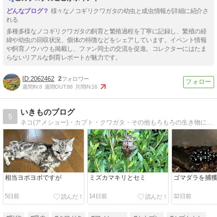
様々なノコギリクワガタの幼虫と成虫情報が詳細に紹介さ
れる
多種多様なノコギリクワガタの飼育と繁殖過程を丁寧に記録し、繁殖の経
緯や幼虫の回収状況、個体の特徴などをシェアしています。イベント情報
や飼育ノウハウも掲載し、ファン同士の交流を促進。コレクターにはたま
らないリアルな飼育レポートが魅力です。
2062462
2
週間IN:
8
週間OUT:
88
月間IN:
16
いきものブログ
5
ネコ(アメショー)・カブト・クワガタ・その他もろもろの生き物に関するブログです。
相当ヨボヨボですが
ミズカマキリとセミ
ゴマダラを捕獲
5日前
14日前
32日前