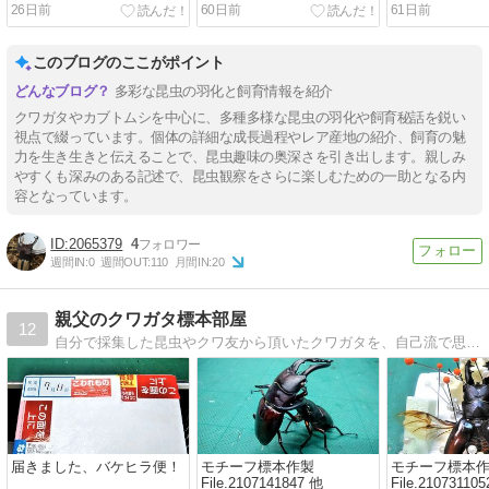
26日前
60日前
61日前
このブログのここがポイント
多彩な昆虫の羽化と飼育情報を紹介
クワガタやカブトムシを中心に、多種多様な昆虫の羽化や飼育秘話を鋭い
視点で綴っています。個体の詳細な成長過程やレア産地の紹介、飼育の魅
力を生き生きと伝えることで、昆虫趣味の奥深さを引き出します。親しみ
やすくも深みのある記述で、昆虫観察をさらに楽しむための一助となる内
容となっています。
2065379
4
週間IN:
0
週間OUT:
110
月間IN:
20
親父のクワガタ標本部屋
12
自分で採集した昆虫やクワ友から頂いたクワガタを、自己流で思いの儘標本にしています。
届きました、バケヒラ便！
モチーフ標本作製
モチーフ標本
File.2107141847 他
File.210731105