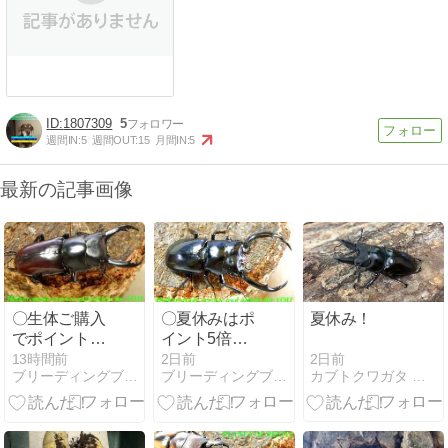
1807309
5
週間IN:
5
週間OUT:
15
月間IN:
5
最新の記事画像
〇生体ご購入
〇夏休みはポ
夏休み！
でポイント5
イント5倍＼
倍＼(^o^)／
(^o^)／
2日前
13時間前
2日前
カブトクワガタ ＧＬＯＢＡＬ
ブリーディングブログ
ブリーディングブログ