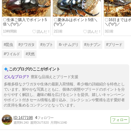
〇生体ご購入でポイント5
〇夏休みはポイント5倍＼
〇16日までは
倍＼(^o^)／
(^o^)／
＼(^o^)／
13時間前
2日前
3日前
#昆虫
#クワガタ
#カブト
#ハナムグリ
#カナブン
#ブリード
#ワイルド
#天然
このブログのここがポイント
豊富な品揃えとブリード支援
多種多様なクワガタや生体の最新入荷情報、希少種の詳細紹介を特色とし
ています。鮮やかな写真とともに、個体の状態やブリードのポイントを分
かりやすく解説し、趣味の幅を広げるヒントを提供。嬉しいキャンペーン
やポイント付きセール情報も盛り込み、コレクションや繁殖を志す愛好者
の支持を集めるコンテンツとなっています。
1477198
4
週間IN:
240
週間OUT:
820
月間IN:
1040