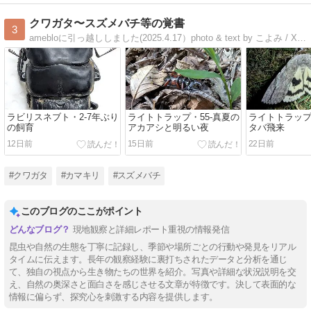
クワガタ〜スズメバチ等の覚書
3
amebloに引っ越ししました(2025.4.17）photo & text by こよみ / X:ジジック
ラビリスネブト・2-7年ぶり
ライトトラップ・55-真夏の
ライトトラップ
の飼育
アカアシと明るい夜
タバ飛来
12日前
15日前
22日前
#クワガタ
#カマキリ
#スズメバチ
このブログのここがポイント
現地観察と詳細レポート重視の情報発信
昆虫や自然の生態を丁寧に記録し、季節や場所ごとの行動や発見をリアル
タイムに伝えます。長年の観察経験に裏打ちされたデータと分析を通じ
て、独自の視点から生き物たちの世界を紹介。写真や詳細な状況説明を交
え、自然の奥深さと面白さを感じさせる文章が特徴です。決して表面的な
情報に偏らず、探究心を刺激する内容を提供します。