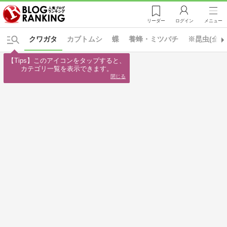
リーダー
ログイン
メニュー
クワガタ
カブトムシ
蝶
養蜂・ミツバチ
※昆虫(全て
【Tips】このアイコンをタップすると、

カテゴリ一覧を表示できます。
閉じる