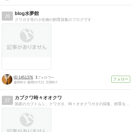
blog水夢館
26
クワガタ等の小生物の飼育採集のブログです
1451376
1
週間IN:
0
週間OUT:
21
月間IN:
7
カブクワ時々オオクワ
27
国産のカブトムシ、クワガタ、時々オオクワガタの採集、飼育をメインに子ども達と楽しく紹介しています！