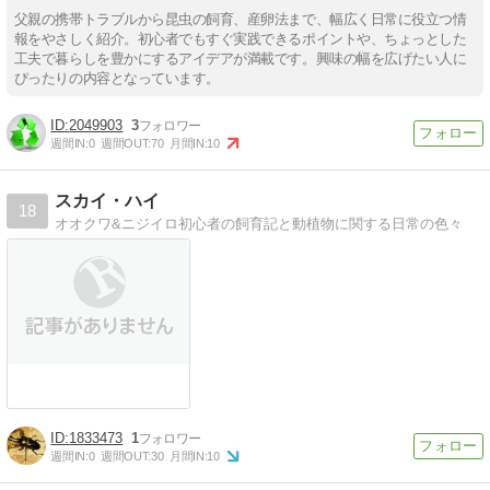
父親の携帯トラブルから昆虫の飼育、産卵法まで、幅広く日常に役立つ情
報をやさしく紹介。初心者でもすぐ実践できるポイントや、ちょっとした
工夫で暮らしを豊かにするアイデアが満載です。興味の幅を広げたい人に
ぴったりの内容となっています。
2049903
3
週間IN:
0
週間OUT:
70
月間IN:
10
スカイ・ハイ
18
オオクワ&ニジイロ初心者の飼育記と動植物に関する日常の色々
1833473
1
週間IN:
0
週間OUT:
30
月間IN:
10