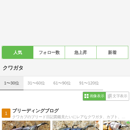
人気
フォロー数
急上昇
新着
クワガタ
1〜30位
31〜60位
61〜90位
91〜120位
画像表示
文字表示
ブリーディングブログ
1
クワカブのブリード日記図鑑見たいにレアなクワガタ、カブト、カナブンなど紹介！