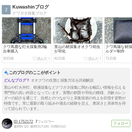
Kuwashinブログ
2
クワガタ採集ブログ
クワ馬鹿な灯火採集用2輪
里山の材採集オオクワ幼虫
クワ馬場な材
台車購入
が羽化
ルダー制作
10日前
41日前
71日前
このブログのここがポイント
オオクワの生態と採集方法を詳細解説
里山や灯火外灯、樹液採集などクワガタ採集に関わる幅広い情報を伝える
専門性の高い内容となっています。実際の飼育や羽化の模様、月齢カレン
ダーの紹介を通じて、自然とのつながりと采集技術の向上を目指す姿勢が
特徴です。常に最新の取り組みや過去の経験を交え、奥深さと具体性を持
って語られています。
1752172
7
週間IN:
110
週間OUT:
280
月間IN:
510