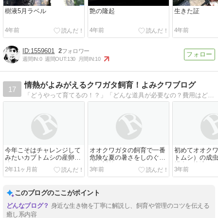
樹液5月ラベル
艶の隆起
生きた証
4年前
4年前
4年前
1559601
2
週間IN:
0
週間OUT:
130
月間IN:
10
情熱がよみがえるクワガタ飼育！よみクワブログ
17
「どうやって育てるの！？」「どんな道具が必要なの？費用はどのくらいかかるの？」 私が初心者の時にカブトムシを育てようと思い、いろんな疑問がありました。 よく飼育していると聞くけど、実際には何も知らない・・ そんな疑問を解 …
今年こそはチャレンジして
オオクワガタの飼育で一番
初めてオオク
みたいカブトムシの産卵方
危険な夏の暑さをしのぐ方
トムシ）の成
法
法と対策
場合の快適な
2年11ヶ月前
3年前
3年前
このブログのここがポイント
身近な生き物を丁寧に解説し、飼育や管理のコツを伝える
癒し系内容