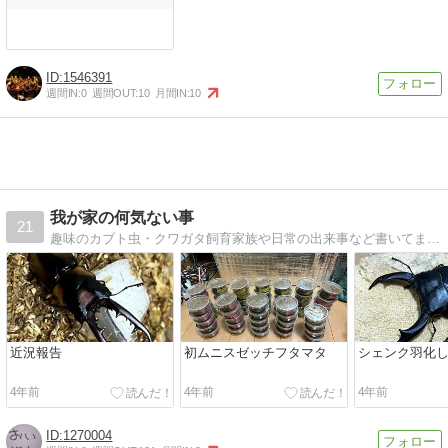
1546391
週間IN:
0
週間OUT:
10
月間IN:
10
我が家の何気ない事
21
趣味のカブト虫・クワガタ飼育家族や日常の出来事など書いてます。
近況報告
初ムニスゼッチフタマタ
シェンク羽化
4年前
4年前
4年前
1270004