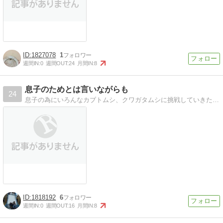
1827078
1
週間IN:
0
週間OUT:
24
月間IN:
8
息子のためとは言いながらも
24
息子の為にいろんなカブトムシ、クワガタムシに挑戦していきたいと思います。と言う事にしていますが、今では完全に私の趣味です。
1818192
6
週間IN:
0
週間OUT:
16
月間IN:
8