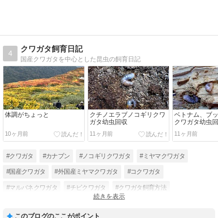
クワガタ飼育日記
4
国産クワガタを中心とした昆虫の飼育日記
体調がちょっと
クチノエラブノコギリクワ
ベトナム、ブ
ガタ幼虫回収
クワガタ幼虫
10ヶ月前
11ヶ月前
11ヶ月前
#クワガタ
#カナブン
#ノコギリクワガタ
#ミヤマクワガタ
#国産クワガタ
#外国産ミヤマクワガタ
#コクワガタ
#マルバネクワガタ
#チビクワガタ
#クワガタ飼育方法
続きを表示
#オニクワガタ
#コガネムシ
このブログのここがポイント