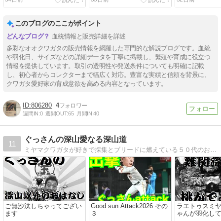
このブログのここがポイント
血統情報と販売詳細を詳述
多彩なオオクワガタの販売情報を網羅した専門的な解説ブログです。血統
や羽化日、サイズなどの詳細データを丁寧に掲載し、繁殖や育成に役立つ
情報を提供しています。取引の透明性や発送条件についても明確に記載
し、初心者からコレクターまで幅広く対応。豊富な実績と信頼を背景に、
クワガタ愛好家の育成意欲を高める内容となっています。
806280
4
週間IN:
0
週間OUT:
65
月間IN:
40
ぐっさんの深山愛なる深山道
11
ミヤマクワガタが好きで採集とブリードに燃えている５０代のおやぢです
ご無沙汰しちゃってござい
Good sun Attack2026 その
ラエトゥスミ
ます
３
ゃんが羽化し