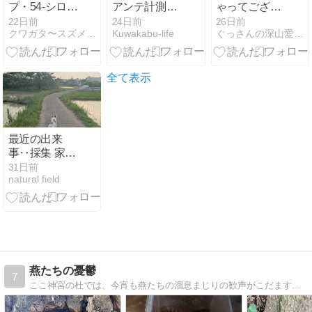
プ・54-シロシ
アンテ計測し
ゃってござい
タバ飛来
ました
ます
22日前
24日前
26日前
クワガタ〜スズメバチ等の覚書
Kuwakabu-life
ぐっさんの深山愛なる深山道
全て表示
最近の出来
事‥採集 家作
業 SB準備・
31日前
natural field
出店
燕たちの憂鬱
7
ここ神宮の杜では、今宵も燕たちの溜息まじりの歓声がこだまする！