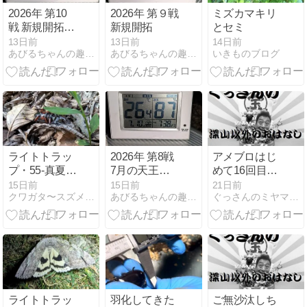
2026年 第10
2026年 第９戦
ミズカマキリ
戦 新規開拓リ
新規開拓
とセミ
チャレンジ
13日前
13日前
14日前
あびるちゃんの趣味の世界（主にクワガタ） - 楽天ブログ
あびるちゃんの趣味の世界（主にクワガタ） - 楽天ブログ
いきものブログ
ライトトラッ
2026年 第8戦
アメブロはじ
プ・55-真夏の
7月の天王山
めて16回目の
アカアシと明
最終日 勝ち越
夏15周年を迎
15日前
15日前
21日前
クワガタ〜スズメバチ等の覚書
あびるちゃんの趣味の世界（主にクワガタ） - 楽天ブログ
ぐっさんのミヤマ愛なる深山道
るい夜
せるか？
えました
ライトトラッ
羽化してきた
ご無沙汰しち