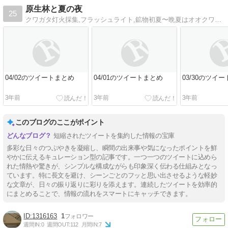
原生林と夏の夜
25
クワガタ灯火採集,フラッシュライト,鉱物初夏〜晩夏はオオクワガタ灯火採集、車中泊で東北を回ります！
04/02のツイートまとめ
04/01のツイートまとめ
03/30のツイ
3年前
3年前
3年前
このブログのここがポイント
短縮されたツイートを集約した情報の宝庫
多彩な日々のつぶやきを凝縮し、瞬間の出来事や気になったポイントを鮮
やかに伝えるキュレーション型の記事です。一つ一つのツイートに込めら
れた情熱や驚きが、シンプルな構成ながらも印象深く伝わる仕組みとなっ
ています。特に長文を避け、シーンごとのフッと思い出させるような軽妙
な文章が、日々の振り返りに彩りを添えます。連続したツイートを効率的
にまとめることで、情報の流れをスマートにキャッチできます。
1316163
1
週間IN:
0
週間OUT:
112
月間IN:
7