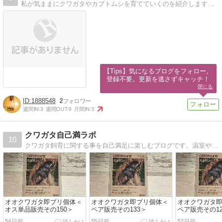
私が気ままにクワガタやカブトムシを育てていくのを紹介します。参考になったりならなかったり。
【Tips】気になるブログをフォロー。

登録不要。更新を逃さずキャッチ！
閉じる
1888548
2
週間IN:
3
週間OUT:
9
月間IN:
3
クワガタ自己満ラボ
10
クワガタ飼育に関する事を自己満足に楽しむブログです。温室や標本箱の自作、クワリウム（クワガタテラリウム）、レイアウト飼育など、スタイリッシュがモットー！
オオクワガタ即ブリ個体＜
オオクワガタ即ブリ個体＜
オオクワガタ
オス単品販売その150＞
ペア販売その133＞
ペア販売その12
54日前
55日前
52日前