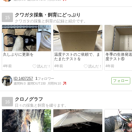
クワガタ採集・飼育にどっぷり
15
クワガタの採集と飼育の記録と紹介です。
久しぶりに更新を
温度テストのご依頼で、ま
冬季の生体発
たまたテストを
度テスト⑥
4年前
4年前
4年前
1407257
1
週間IN:
0
週間OUT:
150
月間IN:
10
クロノグラフ
16
日々の採集と飼育を綴ります。