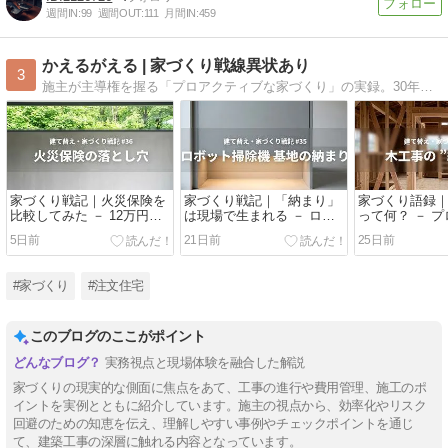
週間IN:
99
週間OUT:
111
月間IN:
459
かえるがえる | 家づくり戦線異状あり
3
施主が主導権を握る「プロアクティブな家づくり」の実録。30年後の自由を確保する会社選びから、現場の教訓、節約術まで。人生最大のプロジェクトを確かな納得感で完遂するための、一施主による「生存戦略」の記録です。
家づくり戦記｜火災保険を
家づくり戦記｜「納まり」
家づくり語録
比較してみた － 12万円安
は現場で生まれる － ロボ
って何？ － 
くなった！……その先に待
ット掃除機が教えてくれた
る”なんか気持
5日前
21日前
25日前
っていた落とし穴
5cmの価値
体
#家づくり
#注文住宅
このブログのここがポイント
実務視点と現場体験を融合した解説
家づくりの現実的な側面に焦点をあて、工事の進行や費用管理、施工のポ
イントを実例とともに紹介しています。施主の視点から、効率化やリスク
回避のための知恵を伝え、理解しやすい事例やチェックポイントを通じ
て、建築工事の深層に触れる内容となっています。