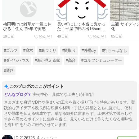
梅雨明けは雑草が一気に伸
長い軒にして本当に良かっ
主観 サイディ
びる！住んで5年で実感し
た！平屋で軒の出165cmを
化
た「本当に管理が楽にな
採用した体験談
29日前
49日前
85日前
る」雑草対策
#ゴルフ
#庭木
#庭づくり
#間取り
#外構diy
#打ちっぱなし
#ダイワハウス
#海が見える家
#高台
#ゴルフシミュレーター
#通路
このブログのここがポイント
実例中心、具体的な工夫と応用紹介
さまざまな身近なDIYや住まいの工夫を鋭く掘り下げる特色があります。実
践的なアイデアや改良例を映像や材料・手法の詳細とともに提示し、便利
さや効果を伝える構成です。単なる紹介に留まらず、工夫次第で暮らしや
すさを高めるポイントに焦点を当て、見ているだけで作りたくなる趣味性
と有用性を巧みに融合させています。
2126726
4