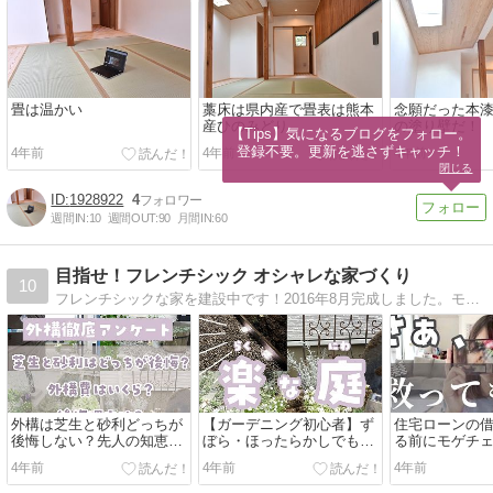
畳は温かい
藁床は県内産で畳表は熊本
念願だった本
産ひのみどり
の塗り壁だ！
【Tips】気になるブログをフォロー。

登録不要。更新を逃さずキャッチ！
4年前
4年前
4年前
閉じる
1928922
4
週間IN:
10
週間OUT:
90
月間IN:
60
目指せ！フレンチシック オシャレな家づくり
10
フレンチシックな家を建設中です！2016年8月完成しました。モノトーンなインテリアが大好きです！また、子育ての事を考えた間取りにしました。大満足のおうちです。
外構は芝生と砂利どっちが
【ガーデニング初心者】ず
住宅ローンの
後悔しない？先人の知恵を
ぼら・ほったらかしでも
る前にモゲチ
アンケートで集めて公開！
OK！おしゃれな庭にした
してビックリ!
4年前
4年前
4年前
い
談】