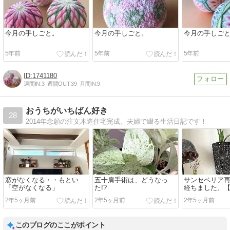
今月の手しごと。
今月の手しごと。
今月の手しご
5年前
5年前
5年前
1741180
週間IN:
3
週間OUT:
39
月間IN:
9
おうちがいちばん好き
28
2014年念願の注文木造住宅完成。夫婦で綴る生活日記です！
窓がなくなる・・もとい
五十肩手術は、どうなっ
サンセベリア再
「空がなくなる」
た!?
経ちました。
しの成長記録
2年5ヶ月前
2年5ヶ月前
2年5ヶ月前
このブログのここがポイント