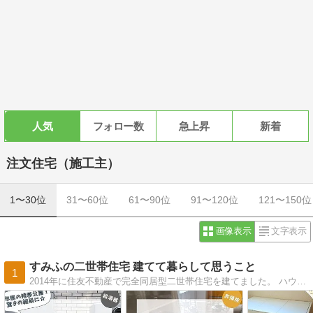
人気
フォロー数
急上昇
新着
注文住宅（施工主）
1〜30位
31〜60位
61〜90位
91〜120位
121〜150位
画像表示
文字表示
すみふの二世帯住宅 建てて暮らして思うこと
1
2014年に住友不動産で完全同居型二世帯住宅を建てました。 ハウスメーカー選びから契約、建築後のメンテナンスまで、マイホームに関するあれこれを綴ります。