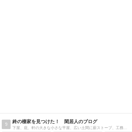
終の棲家を見つけた！ 閑居人のブログ
9
下屋、庇、軒の大きな小さな平屋、広い土間に薪ストーブ、工務店３度目の新築、40坪から1300坪へ住替