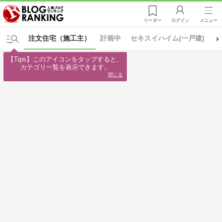
リーダー
ログイン
メニュー
注文住宅（施工主）
計画中
セキスイハイム(一戸建)
タ
【Tips】このアイコンをタップすると、

カテゴリ一覧を表示できます。
閉じる