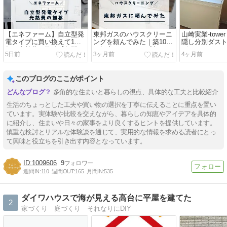
【エネファーム】自立型発
東邦ガスのハウスクリーニ
山崎実業-tow
電タイプに買い換えて1
ングを頼んでみた｜築10年
隠し分別ダス
年！光熱費の推移【年間
一軒家のリアルな感想
ビュー｜ルー
5日前
3ヶ月前
4ヶ月前
86,225円お得に】
て選んだ理由
このブログのここがポイント
多角的な住まいと暮らしの視点、具体的な工夫と比較紹介
生活のちょっとした工夫や買い物の選択を丁寧に伝えることに重点を置い
ています。実体験や比較を交えながら、暮らしの知恵やアイデアを具体的
に紹介し、住まいや日々の家事をより良くするヒントを提供しています。
慎重な検討とリアルな体験談を通じて、実用的な情報を求める読者にとっ
て興味と役立ちを引き出す内容となっています。
1009606
9
週間IN:
110
週間OUT:
165
月間IN:
535
ダイワハウスで海が見える高台に平屋を建てた
2
家づくり 庭づくり それなりにDIY