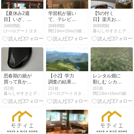
【夏休み2週
学習机が届い
【5の付く
目】いざ、沖
て、テレビ漬
日】楽天お買
縄へ！①
けから卒業し
い物マラソン
24時間前
25時間前
26時間前
けぺログ〜トヨタホームで家づくり〜
間口3m×15mの細長い家の暮らし
暮らしやすさとデザイン性を大切にしたマイホーム計画
たい
で厳選したお
得なアイテム
思春期の娘が
【小2】学力
レンタル畑に
買って良かっ
調査の結果が
勤しむ シカク
た激安なのに
返ってきて分
マメ初成功
2日前
2日前
2日前
暮らしやすさとデザイン性を大切にしたマイホーム計画
けぺログ〜トヨタホームで家づくり〜
間口3m×15mの細長い家の暮らし
安心安全な脱
かったこと②
毛アイテム！