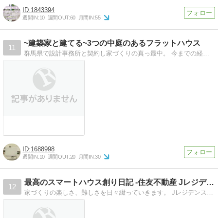
1843394
週間IN:
10
週間OUT:
60
月間IN:
55
~建築家と建てる~3つの中庭のあるフラットハウス
11
群馬県で設計事務所と契約し家づくりの真っ最中。 今までの経緯と完成までを綴っていきます。
1688998
週間IN:
10
週間OUT:
20
月間IN:
30
最高のスマートハウス創り日記 -住友不動産 Jレジデンス
12
家づくりの楽しさ、難しさを日々綴っていきます。 Jレジデンス仕様で間もなく建築開始です!!