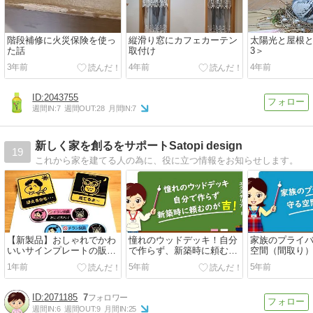
階段補修に火災保険を使っ
縦滑り窓にカフェカーテン
太陽光と屋根
た話
取付け
3＞
3年前
4年前
4年前
2043755
週間IN:
7
週間OUT:
28
月間IN:
7
新しく家を創るをサポートSatopi design
19
これから家を建てる人の為に、役に立つ情報をお知らせします。
【新製品】おしゃれでかわ
憧れのウッドデッキ！自分
家族のプライ
いいサインプレートの販売
で作らず、新築時に頼むの
空間（間取り
を開始しました！
が吉！
ょう！
1年前
5年前
5年前
2071185
7
週間IN:
6
週間OUT:
9
月間IN:
25