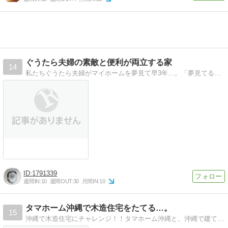
ぐうたら夫婦の素敵と便利が両立する家
14
私たちぐうたら夫婦がマイホームを夢見て早3年…。「夢見てるだけじゃダメだ！！」と本腰を入れて家づくりをスタートさせました。ぐうたらだけどやりだしたら止まらない…
1791339
週間IN:
10
週間OUT:
30
月間IN:
10
タマホーム沖縄で木造住宅をたてる…。
15
沖縄で木造住宅にチャレンジ！！タマホーム沖縄と、沖縄で建てる木造住宅のプチ情報です。