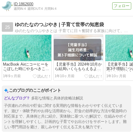
1862600
週間IN:
4
週間OUT:
4
月間IN:
4
ゆのたなのつぶやき | 子育て世帯の知恵袋
25
ゆのたなのつぶやきとは 子育てに日々奮闘する家族に向けて、同じく3児の子育てに奮闘する我が家の体験をもとに、注文住宅のこと、お金のこと、子育てのことを中心に発信していきます。
MacBook Airにコーヒーを
【児童手当】2024年10月か
【児童手当】
こぼした時にやるべきこと
ら結局いくらもらえるよう
第3子増額につ
【コーヒーを2度とこぼさ
になった？【子供の人数別
【新制度対応
1年9ヶ月前
1年10ヶ月前
1年10ヶ月前
ないための対策】
に計算してみた】
このブログのここがポイント
多彩な情報と具体的攻略法解説
子供連れの外出や貯金に関する実用的な情報をわかりやすく伝えていま
す。遊び・体験予約やお得な活用術から、貯金の効率的な方法や緊急時の
対応策まで、具体例と共に紹介。実体験に基づいた解説で、仕組みやポイ
ントを理解しやすくし、計画的な子育てやお出かけをサポートします。難
しい専門用語を避け、親しみやすく伝える工夫も魅力です。