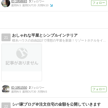
1958693
3
週間IN:
5
週間OUT:
20
月間IN:
10
おしゃれな平屋とシンプルインテリア
21
積水ハウスの自由設計で理想の平屋を新築！リゾートホテルをイメージした内装＆シンプルインテリアをご紹介中！
1951550
2
週間IN:
5
週間OUT:
30
月間IN:
5
シバ家ブログ＠注文住宅の金額を公開していきます
22