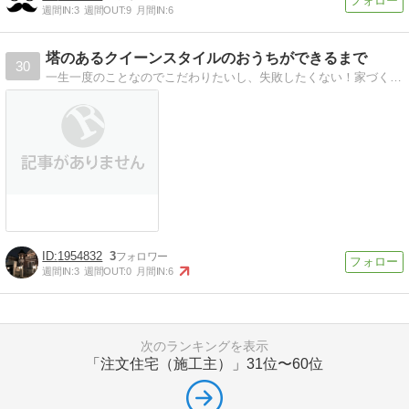
週間IN:
3
週間OUT:
9
月間IN:
6
塔のあるクイーンスタイルのおうちができるまで
30
一生一度のことなのでこだわりたいし、失敗したくない！家づくり。輸入住宅づくりまでの道のりを綴っていきます。気軽にコメントください。
1954832
3
週間IN:
3
週間OUT:
0
月間IN:
6
次のランキングを表示
「注文住宅（施工主）」
31位〜60位