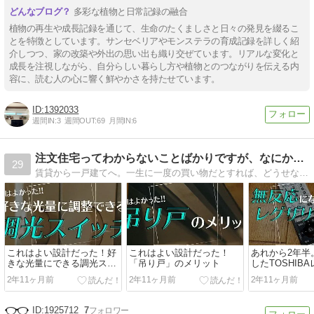
多彩な植物と日常記録の融合
植物の再生や成長記録を通じて、生命のたくましさと日々の発見を綴るこ
とを特徴としています。サンセベリアやモンステラの育成記録を詳しく紹
介しつつ、家の改築や外出の思い出も織り交ぜています。リアルな変化と
成長を注視しながら、自分らしい暮らし方や植物とのつながりを伝える内
容に、読む人の心に響く鮮やかさを持たせています。
1392033
週間IN:
3
週間OUT:
69
月間IN:
6
注文住宅ってわからないことばかりですが、なにか？in東京
29
賃貸から一戸建てへ。一生に一度の買い物だとすれば、どうせなら思い切って楽しんで..東京に注文住宅を建てるために悪戦苦闘しながら、ぼくがした手順を公開中。
これはよい設計だった！好
これはよい設計だった！
あれから2年半
きな光量にできる調光スイ
「吊り戸」のメリット
したTOSHIB
ッチ
モコンのいま
2年11ヶ月前
2年11ヶ月前
2年11ヶ月前
1925712
7