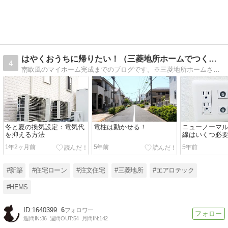
はやくおうちに帰りたい！（三菱地所ホームでつくるおうち） …
4
南欧風のマイホーム完成までのブログです。※三菱地所ホームさん、よろしくね！ ⇒完成したので、その後諸々？アップして参ります〜！
冬と夏の換気設定：電気代
電柱は動かせる！
ニューノーマ
を抑える方法
線はいくつ必
1年2ヶ月前
5年前
5年前
#新築
#住宅ローン
#注文住宅
#三菱地所
#エアロテック
#HEMS
1640399
6
週間IN:
36
週間OUT:
54
月間IN:
142