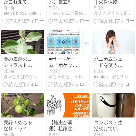
たこれ見て泣
ム】自立型発
｜火災保険を
くねん。
電タイプに買
比較してみ
5日前
5日前
5日前
elan's blog2（silva's diary）
すみふの二世帯住宅 建てて暮らして思うこと
かえるがえる | 家づくり戦線異状あり
い換えて1
た － 12万円
年！光熱費の
安くなっ
推移【年間
た！……その
86,225円お得
先に待ってい
に】
た落とし穴
葉の表裏のコ
■ボードゲー
ハニカムシェ
ントラストが
ム「ポケッ
ードを使う前
魅力！シマグ
ト・ウイング
に知っておい
7日前
7日前
8日前
きゃとらばのどうしようもないブログ 〜男子の育児〜
家と子供と、今日のおじさん（仮）
icublog - 家と生活
ミ育成記
スパン／
て欲しい『ひ
Wingspan
も』による事
Pocket」を買
故の危険性
うべきか？～
１行の鳥の群
れで毎ターン
効果発動！
実録！めちゃ
【施主が暴
コンポスト生
なりトゥイン
露】桧家住宅
活続けていま
クル⑥ そろそ
のZ空調のメ
す
8日前
8日前
8日前