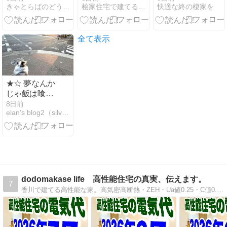
きゃとらばのどうしようもないブログ 〜男子の育児〜
桧家住宅で建てる夢のガレージハウス
快適な終の棲家を
ろ限界
ンテナンスは
本当に大変？
掃除頻度・手
順やリスクを
全て表示
解説
★☆ 夢なんか
じゃ飯は喰え
ないと誰かの
8日前
elan's blog2（silva's diary）
せいにして/シ
ルバ食欲低
下？
dodomakase life 高性能住宅の真実、伝えます。
7
香川で建てる高性能な家。高気密高断熱・ZEH・Ua値0.25・C値0.3・太陽光発電によるパッシブハウスクラスの無暖房住宅を紹介。