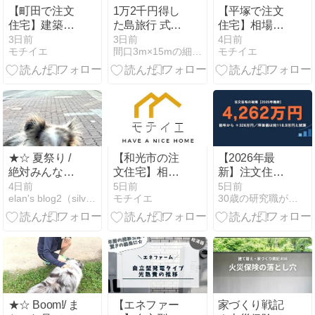
【町田で注文
1万2千円得し
【平塚で注文
住宅】建築相
た島旅行 式根
住宅】相場は
場と費用を抑
島トマリトマ
いくら？失敗
3日前
3日前
4日前
モチイエ
間口3m×15mの細長い家の暮らし
モチイエ
えるコツを徹
ロ
しない予算の
底解説
立て方
★☆ 夏祭り /
【和光市の注
【2026年最
絶対みんな欲
文住宅】相場
新】注文住宅
求不満。
はいくら？費
の相場は4,262
4日前
5日前
5日前
elan's blog2（silva's diary）
モチイエ
30歳の研究職がアイ工務店で建てる延床50坪の家
用と価格帯を
万円｜坪単価
徹底解説
も試算
★☆ Boom!/ ま
【エネファー
家づくり戦記