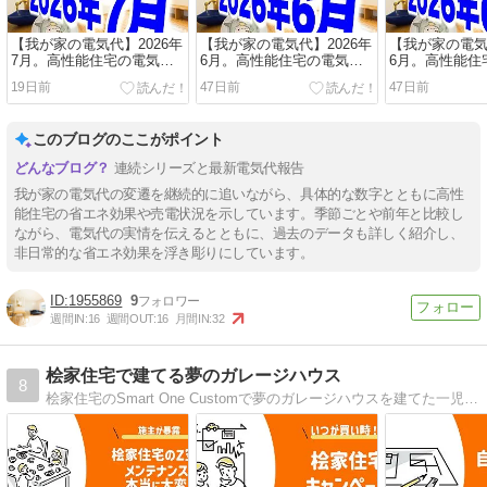
【我が家の電気代】2026年
【我が家の電気代】2026年
【我が家の電気
7月。高性能住宅の電気代
6月。高性能住宅の電気代
6月。高性能住
は？
は？
は？
19日前
47日前
47日前
このブログのここがポイント
連続シリーズと最新電気代報告
我が家の電気代の変遷を継続的に追いながら、具体的な数字とともに高性
能住宅の省エネ効果や売電状況を示しています。季節ごとや前年と比較し
ながら、電気代の実情を伝えるとともに、過去のデータも詳しく紹介し、
非日常的な省エネ効果を浮き彫りにしています。
1955869
9
週間IN:
16
週間OUT:
16
月間IN:
32
桧家住宅で建てる夢のガレージハウス
8
桧家住宅のSmart One Customで夢のガレージハウスを建てた一児のパパのブログです。なんで桧家住宅にしたのか良かったところ悪かったところなどなど桧家住宅で家を立てる人必見の情報をお伝えしていきます。