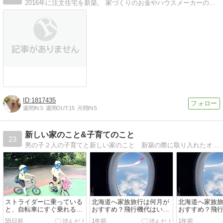
2016年に注文住宅を新築。 家づくりのお金やハウスメーカーの比較情報を公開していきます。
1817435
週間IN:
5
週間OUT:
15
月間IN:
5
新しい家のこと&子育てのこと
23
男の子２人の子育てと新しい家のこと 新築の際に取り入れたオススメの設備や最新電化製品などについて書いていきます！
ストライダーに乗っている
北海道へ家族旅行は何月が
北海道へ家族
と、自転車にすぐ乗れるっ
おすすめ？飛行機代はいく
おすすめ？飛
て本当？
らかかる？
らかかる？
55日前
1年前
1年前