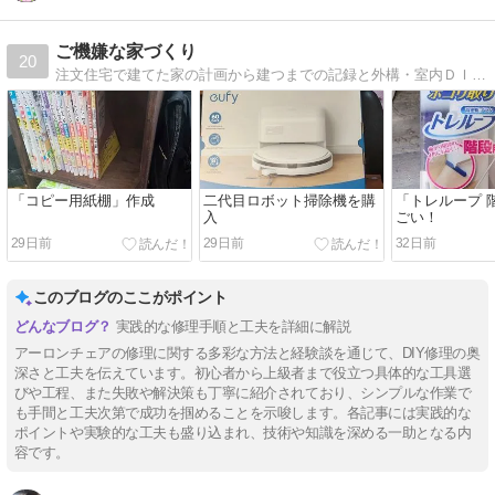
ご機嫌な家づくり
20
注文住宅で建てた家の計画から建つまでの記録と外構・室内ＤＩＹを楽しく記事にしています
「コピー用紙棚」作成
二代目ロボット掃除機を購
「トレループ 
入
ごい！
29日前
29日前
32日前
このブログのここがポイント
実践的な修理手順と工夫を詳細に解説
アーロンチェアの修理に関する多彩な方法と経験談を通じて、DIY修理の奥
深さと工夫を伝えています。初心者から上級者まで役立つ具体的な工具選
びや工程、また失敗や解決策も丁寧に紹介されており、シンプルな作業で
も手間と工夫次第で成功を掴めることを示唆します。各記事には実践的な
ポイントや実験的な工夫も盛り込まれ、技術や知識を深める一助となる内
容です。