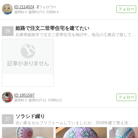
2114024
2
週間IN:
4
週間OUT:
0
月間IN:
4
姫路で注文二世帯住宅を建てたい
26
兵庫県姫路市で注文二世帯住宅を検討中。地元の工務店で探している。そのきっかけから建てたあとのことまで(？)
1851597
週間IN:
3
週間OUT:
12
月間IN:
12
ソラシド綴り
27
古い家をセルフリフォームしていましたが、2018年建て替え決定。家づくりと我が家の日記。グリーンや手仕事も好き。二児＆柴犬&日本猫の母です。