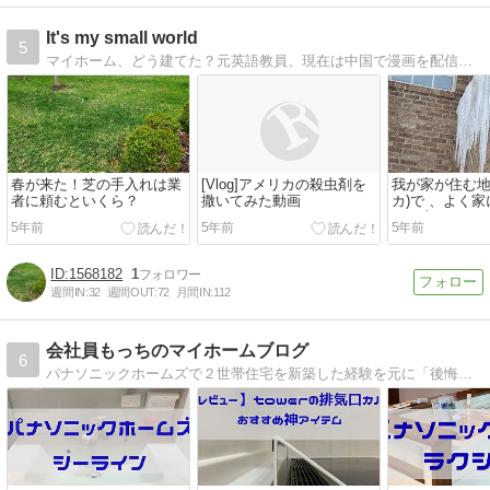
It's my small world
5
マイホーム、どう建てた？元英語教員、現在は中国で漫画を配信しています。2014年１月に男の子を出産。
春が来た！芝の手入れは業
[Vlog]アメリカの殺虫剤を
我が家が住む地域
者に頼むといくら？
撒いてみた動画
カ)で 、よく
くる虫とは？
5年前
5年前
5年前
1568182
1
週間IN:
32
週間OUT:
72
月間IN:
112
会社員もっちのマイホームブログ
6
パナソニックホームズで２世帯住宅を新築した経験を元に「後悔しない」「家事負担を減らす」「１００万円コストダウン」を目指した家づくりブログです。