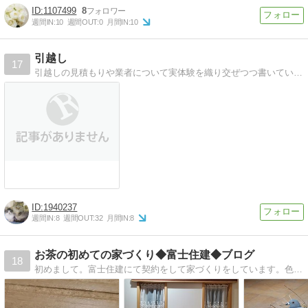
1107499
8
週間IN:
10
週間OUT:
0
月間IN:
10
引越し
17
引越しの見積もりや業者について実体験を織り交ぜつつ書いています。
1940237
週間IN:
8
週間OUT:
32
月間IN:
8
お茶の初めての家づくり◆富士住建◆ブログ
18
初めまして。富士住建にて契約をして家づくりをしています。色々な情報を調べながら書いてるブログです。宜しくお願い致します。