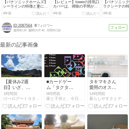
【パナソニックホームズ】
【レビュー】towerの排気口
【パナソニッ
シーラインの特徴と妻に聞
カバーは、掃除の手間が激
ラクシーナの
いた満足ポイント２選、後
減する神アイテム
いた満足ポイ
4年前
4年前
4年前
悔ポイント２選
2087564
8
週間IN:
24
週間OUT:
40
月間IN:
116
最新の記事画像
【夏休み2週
■カードゲー
タキマキさん
目】いざ、沖
ム「タクタ／
愛用のオスス
縄へ！②
TACTA」を買
メの揚げ物
1時間前
6時間前
14時間前
けぺログ〜トヨタホームで家づくり〜
家と子供と、今日のおじさん（仮）
暮らしやすさとデザイン性を大切にしたマイホーム計画
うべきか？～
鍋！
図形を合わせ
てカードを配
置！