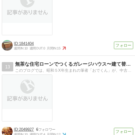
1841404
週間IN:
10
週間OUT:
0
月間IN:
15
無茶な住宅ローンでつくるガレージハウス〜建て替えログ〜
13
このブログでは、昭和５X年生まれの筆者「おでくん」が、中古住宅を購入した経緯から、数年後、それを取り壊して新築を建てるところまでの流れや経緯を、時に思い出し、時にリアルタイムにお届けしてまいります。
2049927
6
週間IN:
10
週間OUT:
4
月間IN:
12