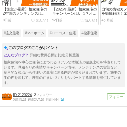
【施主が暴露】桧家住宅の
【2026年最新】桧家住宅の
自宅の防犯カ
Z空調のメンテナンスは本
キャンペーンはいつ？オプ
を徹底解説！
当に大変？掃除頻度・手順
ション半額や紹介特典で最
Amazon Rin
8日前
52日前
4ヶ月前
やリスクを解説
大150万お得にする方法
#注文住宅
#マイホーム
#ローコスト住宅
#桧家住宅
このブログのここがポイント
詳細な費用公開と比較分析重視
桧家住宅を中心に住宅にまつわるリアルな体験談と徹底比較を特徴として
います。見積もりの実情やキャンペーン情報、メンテナンスの実態など、
多角的な視点から住まいの真実に迫る内容が盛り込まれています。施主の
生の声を通じて、理想の住まいづくりをサポートする情報を提供していま
す。
2129224
2
週間IN:
15
週間OUT:
10
月間IN:
64