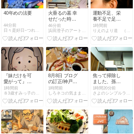
40年めの法要
火垂るの墓 幸
運動不足、栄
せだった時の
養不足で足の
ご飯
ひざの裏の腱
44分前
46分前
1時間前
日々是好日−つれづれよっぽブログ
浜田澄子のアートな生活
りえのより道 （改題しました）
に痛みが。ア
ラカンの足腰
強化方法
『妹だけを可
8月8日 ブログ
焦って掃除し
愛がって』寂
の訂正/神戸散
ました、孫が
しい顔の、、
策/娘から言わ
「遊びたい」
1時間前
1時間前
1時間20分前
８3歳すみっ子のブログ
しろネコの気ままな日々
さよのシンプルライフブログ
隣人（終）
れたこと
といった場所