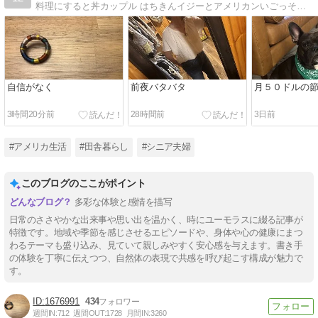
料理にすると丼カップル はちきんイジーとアメリカンいごっそうバッキーの 山あり谷ありの国際結婚ブログ
自信がなく
前夜バタバタ
月５０ドルの
3時間20分前
28時間前
3日前
#アメリカ生活
#田舎暮らし
#シニア夫婦
このブログのここがポイント
多彩な体験と感情を描写
日常のささやかな出来事や思い出を温かく、時にユーモラスに綴る記事が
特徴です。地域や季節を感じさせるエピソードや、身体や心の健康にまつ
わるテーマも盛り込み、見ていて親しみやすく安心感を与えます。書き手
の体験を丁寧に伝えつつ、自然体の表現で共感を呼び起こす構成が魅力で
す。
1676991
434
週間IN:
712
週間OUT:
1728
月間IN:
3260