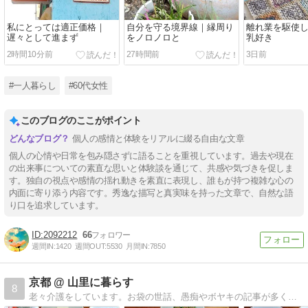
私にとっては適正価格｜
自分を守る境界線｜縁周り
離れ業を駆使
遅々として進まず
をノロノロと
乳好き
2時間10分前
27時間前
3日前
#一人暮らし
#60代女性
このブログのここがポイント
個人の感情と体験をリアルに綴る自由な文章
個人の心情や日常を包み隠さずに語ることを重視しています。過去や現在
の出来事についての素直な思いと体験談を通じて、共感や気づきを促しま
す。独自の視点や感情の揺れ動きを素直に表現し、誰もが持つ複雑な心の
内面に寄り添う内容です。秀逸な描写と真実味を持った文章で、自然な語
り口を追求しています。
2092212
66
週間IN:
1420
週間OUT:
5530
月間IN:
7850
京都 @ 山里に暮らす
8
老々介護をしています。お袋の世話、愚痴やボヤキの記事が多くなりました。ほぼ日記です。座右の銘「人間万事塞翁が馬」