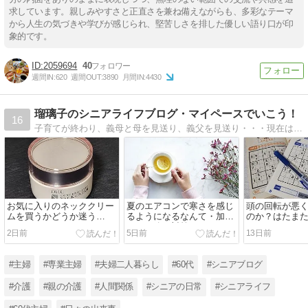
求しています。親しみやすさと正直さを兼ね備えながらも、多彩なテーマ
から人生の気づきや学びが感じられ、堅苦しさを排した優しい語り口が印
象的です。
2059694
40
週間IN:
620
週間OUT:
3890
月間IN:
4430
瑠璃子のシニアライフブログ・マイペースでいこう！
16
子育てが終わり、義母と母を見送り、義父を見送り・・・現在は施設で暮らす父のサポート中。夫、子ども、孫、親のためだけでなく、自分の時間も大事にマイペースで生きていきたい・・・。
お気に入りのネッククリー
夏のエアコンで寒さを感じ
頭の回転が悪
ムを買うかどうか迷う
るようになるなんて・加齢
のか？はたま
（DHCコンセントレートネ
による冷え対策
になってきた
2日前
5日前
13日前
ッククリーム）
#主婦
#専業主婦
#夫婦二人暮らし
#60代
#シニアブログ
#介護
#親の介護
#人間関係
#シニアの日常
#シニアライフ