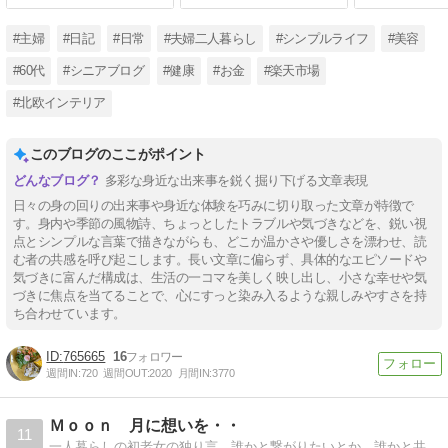
#主婦
#日記
#日常
#夫婦二人暮らし
#シンプルライフ
#美容
#60代
#シニアブログ
#健康
#お金
#楽天市場
#北欧インテリア
このブログのここがポイント
多彩な身近な出来事を鋭く掘り下げる文章表現
日々の身の回りの出来事や身近な体験を巧みに切り取った文章が特徴で
す。身内や季節の風物詩、ちょっとしたトラブルや気づきなどを、鋭い視
点とシンプルな言葉で描きながらも、どこか温かさや優しさを漂わせ、読
む者の共感を呼び起こします。長い文章に偏らず、具体的なエピソードや
気づきに富んだ構成は、生活の一コマを美しく映し出し、小さな幸せや気
づきに焦点を当てることで、心にすっと染み入るような親しみやすさを持
ち合わせています。
765665
16
週間IN:
720
週間OUT:
2020
月間IN:
3770
Ｍｏｏｎ 月に想いを・・
11
一人暮らしの初老女の独り言 誰かと繋がりたいとか、誰かと共感し合うなんてもういいの・・ 月に向かって独り言・・