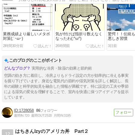
業務成績より厳しいメタボ
気が付けば指折り数えなく
驚愕！！伝統
対策(;´･ω･)
なったわ(;^ω^)
悪しき習慣
2時間30分前
26時間前
3日前
このブログのここがポイント
実用的な冷房・除湿の効果と節約術
空調の効き方に着目し、冷房よりもドライ設定の方が効率的に冷える事実
を掘り下げています。身近な電気代の節約や湿気対策を詳しく解説し、長
年の経験と科学的知見を融合した情報が満載です。特に設定の工夫や季節
による湿気の変化を理解することで、室内を快適に保つアイディアを提示
しています。
1728058
86
週間IN:
720
週間OUT:
2520
月間IN:
3195
はちきんIzyのアメリカ丼 Part２
12