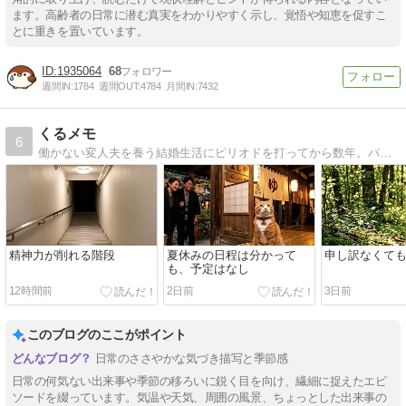
ます。高齢者の日常に潜む真実をわかりやすく示し、覚悟や知恵を促すこ
とに重きを置いています。
1935064
68
週間IN:
1784
週間OUT:
4784
月間IN:
7432
くるメモ
6
働かない変人夫を養う結婚生活にピリオドを打ってから数年。パートと在宅の仕事でなんとか生計を立てています。旧『離活のためのアラフィフ貯金日記』→『ぼっちシニアの幸せ探し貯金日記』→当ブログへと変遷しています。
精神力が削れる階段
夏休みの日程は分かって
申し訳なくて
も、予定はなし
12時間前
2日前
3日前
このブログのここがポイント
日常のささやかな気づき描写と季節感
日常の何気ない出来事や季節の移ろいに鋭く目を向け、繊細に捉えたエピ
ソードを綴っています。気温や天気、周囲の風景、ちょっとした出来事の