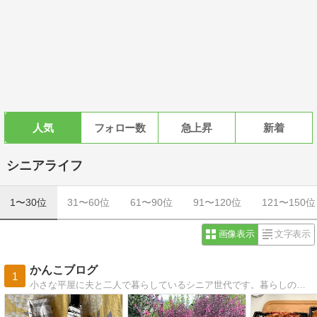
人気
フォロー数
急上昇
新着
シニアライフ
1〜30位
31〜60位
61〜90位
91〜120位
121〜150位
画像表示
文字表示
かんこブログ
1
小さな平屋に夫と二人で暮らしているシニア世代です。暮らしの中で感じたこと、家庭菜園のことなど綴っています。