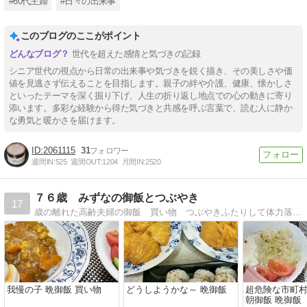
#60代主婦
#日々の出来事
このブログのここがポイント
世代を超えた感情と気づきの記録
シニア世代の視点から日常の出来事や気づきを鋭く描き、その美しさや価
値を見逃さず伝えることを目指します。親子の絆や介護、健康、懐かしさ
といったテーマを深く掘り下げ、人生の折り返し地点での心の動きに寄り
添います。多彩な経験から得た気づきと共感を呼ぶ言葉で、読む人に静か
な勇気と暖かさを届けます。
2061115
31
週間IN:
525
週間OUT:
1204
月間IN:
2520
７６歳 みずなの御飯とつぶやき
17
歳の離れた高齢夫婦の御飯 買い物 つぶやきふたりして体力落ちてます。何故か食欲だけは旺盛（笑）
我慢の子 晩御飯 買い物
どうしようかな～ 晩御飯
超危険な市町
朝御飯 晩御飯