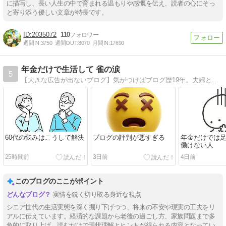
に描写し、長い人生の中で育まれる温もりや感慨を伝え、読者の心にそっ
と寄り添う優しい文章が特長です。
2035072
110
週間IN:
3750
週間OUT:
8070
月間IN:
17690
年金だけで生活して 雀の涙
5
【大きな広告が出ないブログ】気がつけばブログ歴19年。夫婦ともに持病もちで少なめの年金だけで生活。年金は夫婦合計で手取り月16万円台。食費・光熱費・通信費・日用品の合計は月4万円前後。使えるお金は雀の涙でも、明るく楽しく逞しく暮らしたい。
60代の悩みはこうして解決
ブログの評判が悪すぎる
年金だけでは
働けない人
25時間前
3日前
4日前
このブログのここがポイント
実情を鋭く切り取る身近な視点
シニア世代の生活実態を深く掘り下げつつ、将来の不安や現実の工夫をリ
アルに伝えています。経済的な課題から老後の過ごし方、家族問題まで多
角的に取り上げ、読むだけで現状理解とヒントが得られる内容となってい