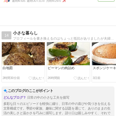
週間IN:
635
週間OUT:
3170
月間IN:
2970
小さな暮らし
14
プロフィールを書き換えるのはちょっと抵抗がありましたが夫婦二人暮らしになりました。心の中ではくるみやクッキーの姿が鮮明に浮かびます。寂しくなりましたがこれまで飼ったペットたちが見てくれているはず。心配されないように元気に過ごします。
白地図
ピーマンの肉詰め
スポンジケー
2時間30分前
26時間前
3日前
このブログのここがポイント
日常の中の小さな工夫を描写
多彩な日々のエピソードを軽快に綴り、日常の中の喜びや気づきを伝える
文章構成です。季節や家族、趣味に関する話題を通じて、ありのままの生
活の美しさと温かさを巧みに描写します。語り口は親しみやすく、それで