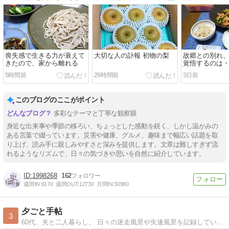
喪失感で生きる力が衰えて
大切な人の訃報 初物の梨
故郷との別れ
きたので、家から離れる
覚悟するのは
5時間前
29時間前
3日前
このブログのここがポイント
多彩なテーマと丁寧な観察眼
身近な出来事や季節の移ろい、ちょっとした感動を鋭く、しかし温かみの
ある言葉で綴っています。災害や健康、グルメ、趣味まで幅広い話題を取
り上げ、読み手に親しみやすさと深みを提供します。文章は難しすぎず流
れるようなリズムで、日々の気づきや思いを自然に紹介しています。
1998268
162
週間IN:
6170
週間OUT:
12730
月間IN:
30980
夕ごと手帖
3
60代、夫と二人暮らし。 日々の迷走風景や失速風景を記録しています。