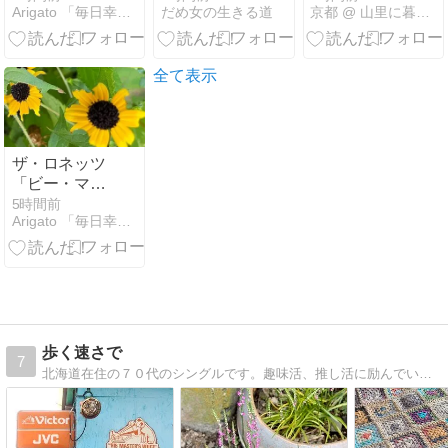
Arigato 「毎日幸せを感じる」懐かしい曲、思い出、終活
だめ女の生きる道
京都 @ 山里に暮らす
8月8日は何の
から離れる
日？（アビイ
ロードの横断
歩道写真の
全て表示
日！ ）
ザ・ロネッツ
「ビー・マ
イ・ベイビ
5時間前
Arigato 「毎日幸せを感じる」懐かしい曲、思い出、終活
ー」Be My
Baby, The
Ronettes
歩く速さで
7
北海道在住の７０代のシングルです。趣味活、推し活に励んでいます。