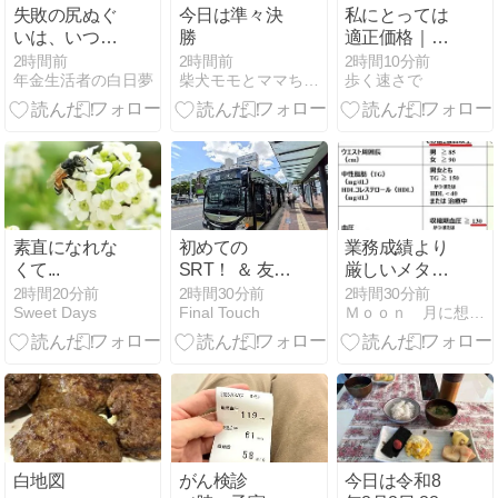
失敗の尻ぬぐ
今日は準々決
私にとっては
いは、いつも
勝
適正価格｜
国民 【前編】
遅々として進
2時間前
2時間前
2時間10分前
年金生活者の白日夢
柴犬モモとママちゃんのシニア日々是好日
歩く速さで
まず
素直になれな
初めての
業務成績より
くて...
SRT！ ＆ 友人
厳しいメタボ
とお寿司ラン
対策(;´･ω･)
2時間20分前
2時間30分前
2時間30分前
Sweet Days
Final Touch
Ｍｏｏｎ 月に想いを・・
チ
白地図
がん検診
今日は令和8