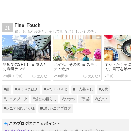
Final Touch
21
猫とお花と音楽と。そして時々おいしいものを。
初めてのSRT！ ＆ 友人と
ポイ活、その後 ＆ ステッ
字がへたくそ
お寿司ランチ
チの進捗
で、書写を始
2時間30分前
26時間前
2日前
#猫
#おうちごはん
#おひとりさま
#一人暮らし
#60代
#シニアブログ
#猫との暮らし
#おやつ
#手芸
#ピアノ
#シニアおひとり様
#60代シニアブログ
このブログのここがポイント