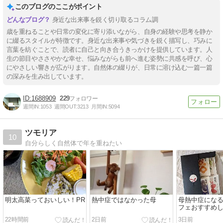
このブログのここがポイント
身近な出来事を鋭く切り取るコラム調
歳を重ねることや日常の変化に寄り添いながら、自身の経験や思考を静か
に綴るスタイルが特徴です。身近な出来事や気づきを鋭く描写し、巧みに
言葉を紡ぐことで、読者に自己と向き合うきっかけを提供しています。人
生の節目やささやかな幸せ、悩みながらも前へ進む姿勢に共感を呼び、心
にやさしい響きが広がります。自然体の綴りが、日常に溶け込む一篇一篇
の深みを生み出しています。
1688909
229
週間IN:
1053
週間OUT:
3213
月間IN:
5094
ツモリア
10
自分らしく自然体で年を重ねたい
明太高菜っておいしい！PR
熱中症ではなかった母
母熱中症になる
フェおすすめし
22時間前
2日前
3日前