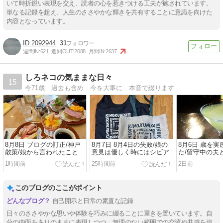
いて時折鋭い表現を交え、読者の心を惹きつける工夫が施されています。
単なる記録を超え、人生のささやかな輝きを共有することに意識を向けた
内容となっています。
2092944
31
週間IN:
621
週間OUT:
2088
月間IN:
2637
しろネコの気ままな日々
15
今71歳 過去も含め 今を大事に 本音で綴ります
8月8日 ブログの訂正/神戸
8月7日 8月4日の失敗/娘の
8月6日 歳を
散策/娘から言われたこと
意見は優しく時にはシビア
た/留守中の夫
1時間前
25時間前
2日前
このブログのここがポイント
自己開示と日常の素直な記録
日々のささやかな思いや体験を巧みに綴ることに重きを置いています。自
分の内面をありのままに表現しつつ、無理のない範囲での交流や共感を追