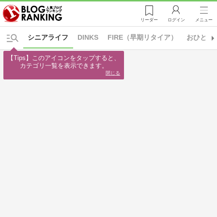
リーダー
ログイン
メニュー
シニアライフ
DINKS
FIRE（早期リタイア）
おひとり
【Tips】このアイコンをタップすると、

カテゴリ一覧を表示できます。
閉じる