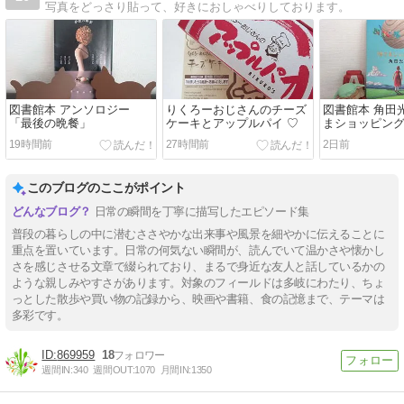
写真をどっさり貼って、好きにおしゃべりしております。
図書館本 アンソロジー
りくろーおじさんのチーズ
図書館本 角田
「最後の晩餐」
ケーキとアップルパイ ♡
まショッピン
19時間前
27時間前
2日前
このブログのここがポイント
日常の瞬間を丁寧に描写したエピソード集
普段の暮らしの中に潜むささやかな出来事や風景を細やかに伝えることに
重点を置いています。日常の何気ない瞬間が、読んでいて温かさや懐かし
さを感じさせる文章で綴られており、まるで身近な友人と話しているかの
ような親しみやすさがあります。対象のフィールドは多岐にわたり、ちょ
っとした散歩や買い物の記録から、映画や書籍、食の記憶まで、テーマは
多彩です。
869959
18
週間IN:
340
週間OUT:
1070
月間IN:
1350