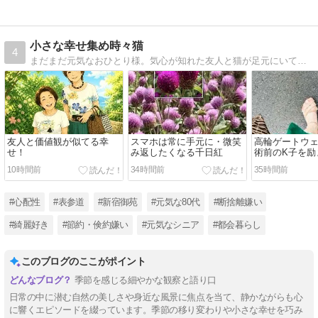
小さな幸せ集め時々猫
4
まだまだ元気なおひとり様。気心が知れた友人と猫が足元にいてビールがあれば幸せ。
友人と価値観が似てる幸
スマホは常に手元に・微笑
高輪ゲートウ
せ！
み返したくなる千日紅
術前のK子を励
10時間前
34時間前
35時間前
#心配性
#表参道
#新宿御苑
#元気な80代
#断捨離嫌い
#綺麗好き
#節約・倹約嫌い
#元気なシニア
#都会暮らし
このブログのここがポイント
季節を感じる細やかな観察と語り口
日常の中に潜む自然の美しさや身近な風景に焦点を当て、静かながらも心
に響くエピソードを綴っています。季節の移り変わりや小さな幸せを巧み