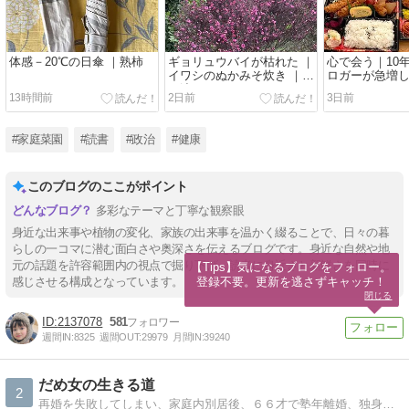
体感－20℃の日傘 ｜熟柿
ギョリュウバイが枯れた ｜
心で会う｜10
イワシのぬかみそ炊き ｜気
ロガーが急増
が沈む
13時間前
2日前
3日前
#家庭菜園
#読書
#政治
#健康
このブログのここがポイント
多彩なテーマと丁寧な観察眼
身近な出来事や植物の変化、家族の出来事を温かく綴ることで、日々の暮
らしの一コマに潜む面白さや奥深さを伝えるブログです。身近な自然や地
元の話題を許容範囲内の視点で掘り下げ、読者に身近さと新鮮さを同時に
【Tips】気になるブログをフォロー。

登録不要。更新を逃さずキャッチ！
感じさせる構成となっています。
閉じる
2137078
581
週間IN:
8325
週間OUT:
29979
月間IN:
39240
だめ女の生きる道
2
再婚を失敗してしまい、家庭内別居後、６６才で塾年離婚、独身に戻り、親の介護をしつつ、年金ひとり暮しです