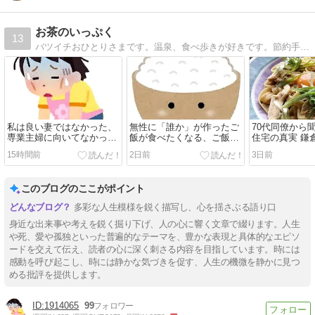
お茶のいっぷく
13
バツイチおひとりさまです。温泉、食べ歩きが好きです。節約手抜き料理などいろいろブログです
私は良い妻ではなかった、
無性に「誰か」が作ったご
70代同僚から
専業主婦に向いてなかった
飯が食べたくなる、ご飯の
住宅の真実 鎌
理由
お供
ンチ
15時間前
2日前
3日前
このブログのここがポイント
多彩な人生模様を鋭く描写し、心を揺さぶる語り口
身近な出来事や考えを鋭く掘り下げ、人の心に響く文章で綴ります。人生
や死、愛や孤独といった普遍的なテーマを、豊かな表現と具体的なエピソ
ードを交えて伝え、読者の心に深く刺さる内容を目指しています。時には
感動を呼び起こし、時には静かな気づきを促す、人生の機微を静かに見つ
める批評を提供します。
1914065
99