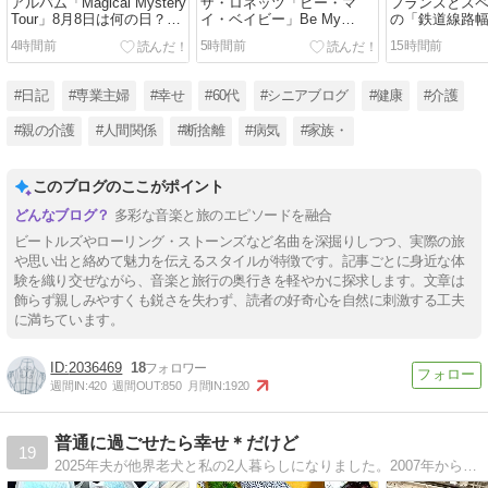
アルバム「Magical Mystery
ザ・ロネッツ「ビー・マ
フランスとス
Tour」8月8日は何の日？
イ・ベイビー」Be My
の「鉄道線路
（アビイロードの横断歩道
Baby, The Ronettes
町」でひどい
4時間前
5時間前
15時間前
写真の日！ ）
#日記
#専業主婦
#幸せ
#60代
#シニアブログ
#健康
#介護
#親の介護
#人間関係
#断捨離
#病気
#家族・
このブログのここがポイント
多彩な音楽と旅のエピソードを融合
ビートルズやローリング・ストーンズなど名曲を深掘りしつつ、実際の旅
や思い出と絡めて魅力を伝えるスタイルが特徴です。記事ごとに身近な体
験を織り交ぜながら、音楽と旅行の奥行きを軽やかに探求します。文章は
飾らず親しみやすくも鋭さを失わず、読者の好奇心を自然に刺激する工夫
に満ちています。
2036469
18
週間IN:
420
週間OUT:
850
月間IN:
1920
普通に過ごせたら幸せ＊だけど
19
2025年夫が他界老犬と私の2人暮らしになりました。2007年からリウマチ治療中：生物学的製剤使用は2015年から。