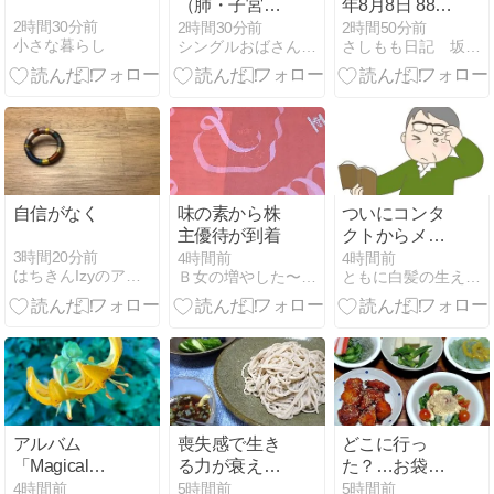
（肺・子宮頸
年8月8日 888
がん・胃）／
の朝食
2時間30分前
2時間30分前
2時間50分前
小さな暮らし
シングルおばさん、ニート息子と節約2人暮らし
さしもも日記 坂の上の雲松山市から
家呑み
自信がなく
味の素から株
ついにコンタ
主優待が到着
クトからメガ
ネへ替え時
3時間20分前
4時間前
4時間前
はちきんIzyのアメリカ丼 Part２
Ｂ女の増やした〜い投資生活
ともに白髪の生えるまで
か？
アルバム
喪失感で生き
どこに行っ
「Magical
る力が衰えて
た？…お袋の
Mystery Tour」
きたので、家
ズボン下
4時間前
5時間前
5時間前