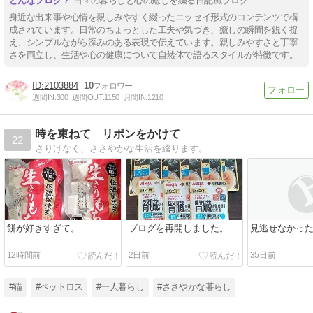
日々の暮らしと心の癒しを綴る日記風ブログ
身近な出来事や心情を親しみやすく綴ったエッセイ形式のコンテンツで構
成されています。日常のちょっとした工夫や気づき、癒しの瞬間を鋭く捉
え、シンプルながら深みのある表現で伝えています。親しみやすさと丁寧
さを両立し、生活や心の健康について自然体で語るスタイルが特徴です。
2103884
10
週間IN:
300
週間OUT:
1150
月間IN:
1210
時を束ねて リボンをかけて
22
さりげなく、ささやかな生活を綴ります。
餅が好きすぎて。
ブログを再開しました。
見逃せなかっ
12時間前
2日前
35日前
#猫
#ペットロス
#一人暮らし
#ささやかな暮らし