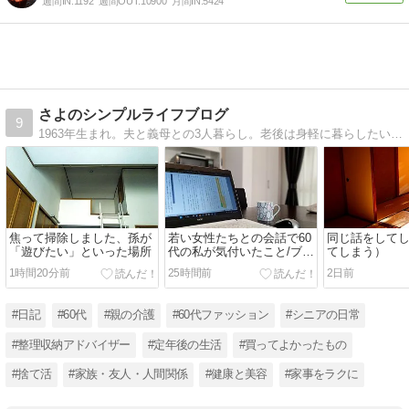
週間IN:
1192
週間OUT:
10900
月間IN:
5424
さよのシンプルライフブログ
9
1963年生まれ。夫と義母との3人暮らし。老後は身軽に暮らしたいと片付けの資格も取りました。素敵な60代を目標に少ない服で楽しむことにも挑戦しています。片付けの書籍を販売中です。
焦って掃除しました、孫が
若い女性たちとの会話で60
同じ話をして
「遊びたい」といった場所
代の私が気付いたこと/ブロ
てしまう）
グを続ける目的
1時間20分前
25時間前
2日前
#日記
#60代
#親の介護
#60代ファッション
#シニアの日常
#整理収納アドバイザー
#定年後の生活
#買ってよかったもの
#捨て活
#家族・友人・人間関係
#健康と美容
#家事をラクに