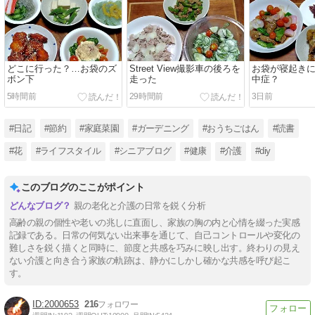
どこに行った？…お袋のズ
Street View撮影車の後ろを
お袋が寝起き
ボン下
走った
中症？
5時間前
29時間前
3日前
#日記
#節約
#家庭菜園
#ガーデニング
#おうちごはん
#読書
#花
#ライフスタイル
#シニアブログ
#健康
#介護
#diy
このブログのここがポイント
親の老化と介護の日常を鋭く分析
高齢の親の個性や老いの兆しに直面し、家族の胸の内と心情を綴った実感
記録である。日常の何気ない出来事を通じて、自己コントロールや変化の
難しさを鋭く描くと同時に、節度と共感を巧みに映し出す。終わりの見え
ない介護と向き合う家族の軌跡は、静かにしかし確かな共感を呼び起こ
す。
2000653
216