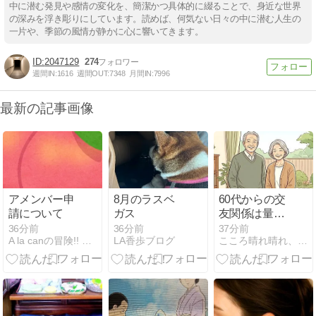
中に潜む発見や感情の変化を、簡潔かつ具体的に綴ることで、身近な世界
の深みを浮き彫りにしています。読めば、何気ない日々の中に潜む人生の
一片や、季節の風情が静かに心に響いてきます。
2047129
274
週間IN:
1616
週間OUT:
7348
月間IN:
7996
最新の記事画像
アメンバー申
8月のラスベ
60代からの交
請について
ガス
友関係は量よ
り質！後悔し
36分前
36分前
37分前
A la canの冒険!! 目指せ、プロぼっち
LA香歩ブログ
こころ晴れ晴れ、シニアの道
ない5つの選
び方