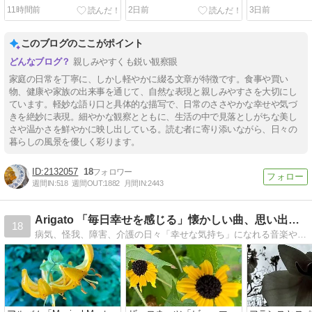
11時間前
2日前
3日前
このブログのここがポイント
親しみやすくも鋭い観察眼
家庭の日常を丁寧に、しかし軽やかに綴る文章が特徴です。食事や買い
物、健康や家族の出来事を通じて、自然な表現と親しみやすさを大切にし
ています。軽妙な語り口と具体的な描写で、日常のささやかな幸せや気づ
きを絶妙に表現。細やかな観察とともに、生活の中で見落としがちな美し
さや温かさを鮮やかに映し出している。読む者に寄り添いながら、日々の
暮らしの風景を優しく彩ります。
2132057
18
週間IN:
518
週間OUT:
1882
月間IN:
2443
Arigato 「毎日幸せを感じる」懐かしい曲、思い出、終活
18
病気、怪我、障害、介護の日々「幸せな気持ち」になれる音楽や思い出を使ったヒントです。https://www.aiaoko.com/about