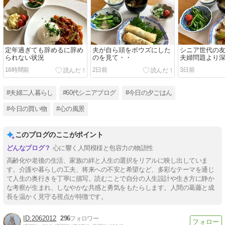
定年過ぎても辞めるに辞め
夫が自ら頭をボウズにした
シニア世代の
られない状況
のを見て・・
夫婦問題より
は・・・
16時間前
2日前
3日前
#夫婦二人暮らし
#60代シニアブログ
#今日の夕ごはん
#今日の買い物
#心の風景
このブログのここがポイント
心に響く人間模様と包容力の物語性
高齢化や老後の生活、家族の絆と人生の選択をリアルに映し出していま
す。介護や暮らしの工夫、将来への不安と希望など、多彩なテーマを通じ
て人生の奥行きを丁寧に描写。読むことで自分の人生設計や生き方に静か
な考察が生まれ、しなやかな共感と勇気をもたらします。人間の葛藤と成
長を温かく見守る視点が特徴です。
2062012
296