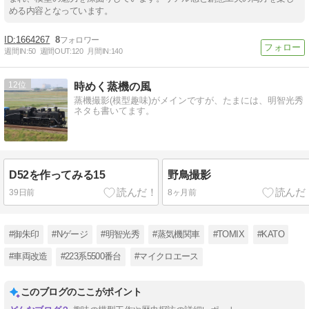
める内容となっています。
1664267
8
週間IN:
50
週間OUT:
120
月間IN:
140
12
時めく蒸機の風
蒸機撮影(模型趣味)がメインですが、たまには、明智光秀
ネタも書いてます。
D52を作ってみる15
野鳥撮影
39日前
8ヶ月前
#御朱印
#Nゲージ
#明智光秀
#蒸気機関車
#TOMIX
#KATO
#車両改造
#223系5500番台
#マイクロエース
このブログのここがポイント