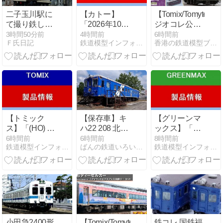
二子玉川駅に
【カトー】
【Tomix/Tomytec】
て撮り鉄して
「2026年10月
ジオコレ公布
撮れた鉄道写
発売予定の鉄
明年一月新品
3時間50分前
4時間前
6時間前
Ｆ氏日記
鉄道模型インフォメーションブログ
香港の鉄道模型ブログ，Ｎゲージ，HOゲージ
真なのだ！！
道模型新製品
（2026/08/01）
情報！」その
3
【トミック
【保存車】キ
【グリーンマ
ス】「(HO) 国
ハ22 208 北海
ックス】「京
鉄 EF62形電
道中頓別町
急2100形(更新
6時間前
6時間前
8時間前
鉄道模型インフォメーションブログ
ばんの鉄道いろいろめぐり
鉄道模型インフォメーションブログ
気機関車(2次
車・KEIKYU
形・篠ノ井機
BLUE SKY
関区)＜HO-
TRAIN・20周
2038＞」鉄道
年記念装飾)8
模型HOゲージ
両編成セット
(26年版)
(動力付き)＜
50851＞」鉄
道模型Nゲー
小田急2400形
【Tomix/Tomytec】
鉄コレ 国鉄福