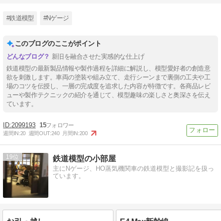
#鉄道模型
#Nゲージ
このブログのここがポイント
新旧を融合させた実感的な仕上げ
鉄道模型の最新製品情報や製作過程を詳細に解説し、模型愛好者の創造意
欲を刺激します。車両の塗装や組み立て、走行シーンまで裏側の工夫や工
場のコツを伝授し、一層の完成度を追求した内容が特徴です。各商品レビ
ューや製作テクニックの紹介を通じて、模型趣味の楽しさと奥深さを伝え
ています。
2099193
15
週間IN:
20
週間OUT:
240
月間IN:
200
19
鉄道模型の小部屋
主にNゲージ、HO蒸気機関車の鉄道模型と撮影記を扱っ
ています。