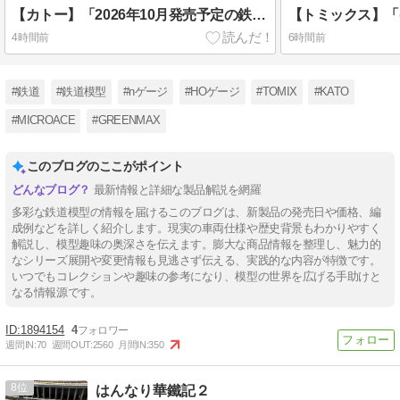
【カトー】「2026年10月発売予定の鉄道模型新製品情報！」その3
4時間前
6時間前
#鉄道
#鉄道模型
#nゲージ
#HOゲージ
#TOMIX
#KATO
#MICROACE
#GREENMAX
このブログのここがポイント
最新情報と詳細な製品解説を網羅
多彩な鉄道模型の情報を届けるこのブログは、新製品の発売日や価格、編
成例などを詳しく紹介します。現実の車両仕様や歴史背景もわかりやすく
解説し、模型趣味の奥深さを伝えます。膨大な商品情報を整理し、魅力的
なシリーズ展開や変更情報も見逃さず伝える、実践的な内容が特徴です。
いつでもコレクションや趣味の参考になり、模型の世界を広げる手助けと
なる情報源です。
1894154
4
週間IN:
70
週間OUT:
2560
月間IN:
350
8
はんなり華鐵記２