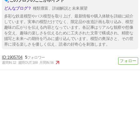
このブログのここがポイント
種類豊富、詳細解説と未来展望
多彩な鉄道模型やバス模型を取り上げ、最新情報や購入体験を詳細に紹介
しています。実車の模型だけでなく、限定品や改造計画も取り込み、模型
趣味の広がりを伝える内容となっています。各記事はリアルな観察や想像
を交え、趣味の楽しさを伝えるために工夫された文章で構成され、精密な
描写と未来への期待を巧みに盛り込んでいます。模型の奥深さと、その世
界に浸る楽しさを優しく伝え、読者の好奇心を刺激します。
1905704
5
週間IN:
12
週間OUT:
188
月間IN:
56