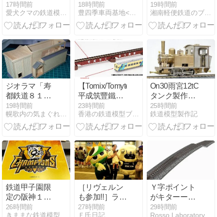
24
武快速/横須賀
走る【風っこ
17時間前
18時間前
19時間前
愛犬クマの鉄道模型製作備忘録
豊四季車両基地<気ままな模型いじり>
湘南軽便鉄道のブログ
線 in Re-Color
只見線全線走
破の旅⑤大白
川→小出】
ジオラマ「寿
【Tomix/Tomytec】
On30雨宮12tC
都鉄道８１０
平成筑豐鐵道
タンク製作中
０のオアシ
套裝明年登場
その29
19時間前
23時間前
25時間前
幌歌内の気まぐれブログ
香港の鉄道模型ブログ，Ｎゲージ，HOゲージ
鉄道模型製作記
ス」を創る
Vol 8
鉄道甲子園限
［リヴェルン
Ｙ字ポイント
定の阪神１０
も参加!!］ラム
がキターーー
００系Ｒｅバ
ズの夏休み
ッ！
26時間前
27時間前
29時間前
きままな鉄道模型
Ｆ氏日記
Rosso Laboratory
ーミリオンが
2026に行って