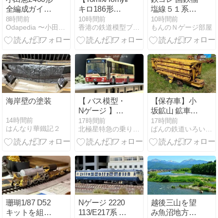
ジ(26年版)
全編成ガイ
キロ186形套
塩線５１系を
ド：2477F
裝開訂
少しだけ加工
8時間前
10時間前
10時間前
Odapedia 〜小田急を彩る車両たち〜
香港の鉄道模型ブログ，Ｎゲージ，HOゲージ
もんのＮゲージ部屋
海岸壁の塗装
【 バス模型・
【保存車】小
Nゲージ 】全
坂鉱山 鉱車
国バスコレク
(車番不明1) 秋
14時間前
17時間前
17時間前
はんなり華鐵記２
北極星特急の乗り物、ホビー、日常手記
ばんの鉄道いろいろめぐり
ション、日本
田県小坂町
交通を購入し
ました！
珊瑚1/87 D52
Nゲージ 2220
越後三山を望
キットを組む
113/E217系 総
み魚沼地方を