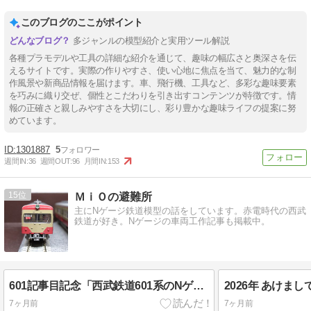
このブログのここがポイント
多ジャンルの模型紹介と実用ツール解説
各種プラモデルや工具の詳細な紹介を通じて、趣味の幅広さと奥深さを伝
えるサイトです。実際の作りやすさ、使い心地に焦点を当て、魅力的な制
作風景や新商品情報を届けます。車、飛行機、工具など、多彩な趣味要素
を巧みに織り交ぜ、個性とこだわりを引き出すコンテンツが特徴です。情
報の正確さと親しみやすさを大切にし、彩り豊かな趣味ライフの提案に努
めています。
1301887
5
週間IN:
36
週間OUT:
96
月間IN:
153
15
ＭｉＯの避難所
主にNゲージ鉄道模型の話をしています。赤電時代の西武
鉄道が好き。Nゲージの車両工作記事も掲載中。
601記事目記念「西武鉄道601系のNゲージ鉄道模型」
2026年 あけま
7ヶ月前
7ヶ月前