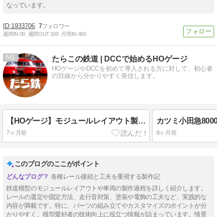
なっています。
1933706
7
週間IN:
90
週間OUT:
100
月間IN:
400
6
たらこの鉄道 | DCCで始めるHOゲージ
HOゲージやDCCを初めて導入される方に対して、初心者
の目線から分かりやすく発信します。
【HOゲージ】モジュールレイアウト製作記3
7ヶ月前
8ヶ月前
このブログのここがポイント
各種レール接続と工夫を重視する製作記
鉄道模型のモジュールレイアウトや車両の製作過程を詳しく紹介します。
レールの選定や固定方法、走行音対策、塗装や電飾の工夫など、実践的な
内容が満載です。特に、パーツの組み立てやカスタマイズのポイントが分
かりやすく、模型愛好者の技術向上に役立つ情報が詰まっています。情景