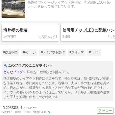
鉄道模型Ｎゲージレイアウト製作記。全線路PECO＃55
レールを使って製作しています。
海岸壁の塗装
信号用チップLEDに配線ハ
14時間前
2日前
#鉄道模型
#Nゲージ
#レイアウト製作
#ジオラマ
#PECO
このブログのここがポイント
詳細な工程解説と制作の工夫
鉄道模型のレイアウト制作に焦点を当て、橋台や架線、信号制御など多彩
な作業工程を丁寧に紹介しています。現場の工夫や工事の進行過程を具体
的に描きながら、模型作りの奥深さと技術的な工夫が伝わる内容です。レ
イアウトの各部分をどのように仕上げていくか、リアルさと機能性を追求
した工夫が鮮明に伝わるのが特徴です。
2082336
6
週間IN:
70
週間OUT:
460
月間IN:
330