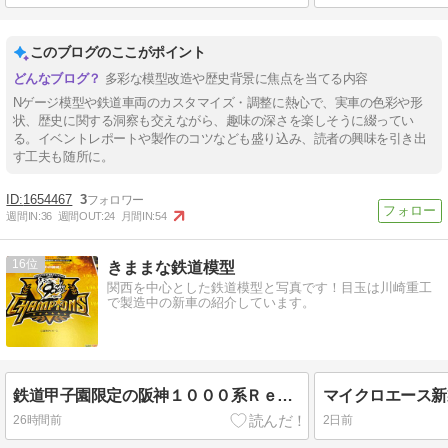
このブログのここがポイント
多彩な模型改造や歴史背景に焦点を当てる内容
Nゲージ模型や鉄道車両のカスタマイズ・調整に熱心で、実車の色彩や形
状、歴史に関する洞察も交えながら、趣味の深さを楽しそうに綴ってい
る。イベントレポートや製作のコツなども盛り込み、読者の興味を引き出
す工夫も随所に。
1654467
3
週間IN:
36
週間OUT:
24
月間IN:
54
16
きままな鉄道模型
関西を中心とした鉄道模型と写真です！目玉は川崎重工
で製造中の新車の紹介しています。
鉄道甲子園限定の阪神１０００系Ｒｅバーミリオンが発売
26時間前
2日前