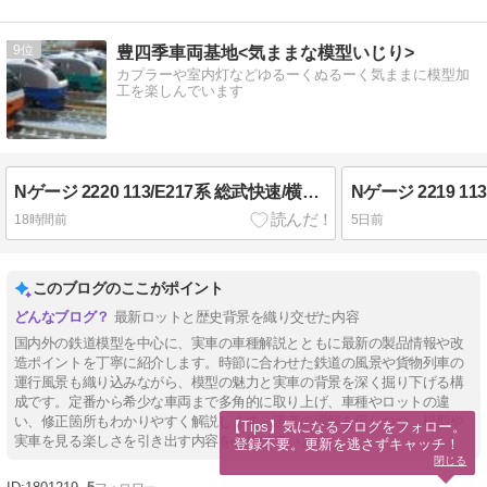
9
豊四季車両基地<気ままな模型いじり>
カプラーや室内灯などゆるーくぬるーく気ままに模型加
工を楽しんでいます
Nゲージ 2220 113/E217系 総武快速/横須賀線 in Re-Color
18時間前
5日前
このブログのここがポイント
最新ロットと歴史背景を織り交ぜた内容
国内外の鉄道模型を中心に、実車の車種解説とともに最新の製品情報や改
造ポイントを丁寧に紹介します。時節に合わせた鉄道の風景や貨物列車の
運行風景も織り込みながら、模型の魅力と実車の背景を深く掘り下げる構
成です。定番から希少な車両まで多角的に取り上げ、車種やロットの違
い、修正箇所もわかりやすく解説します。読者の理解を促しつつ、模型や
【Tips】気になるブログをフォロー。

実車を見る楽しさを引き出す内容を心掛けています。
登録不要。更新を逃さずキャッチ！
閉じる