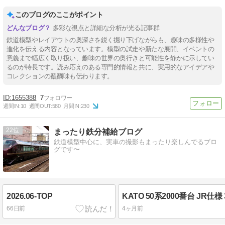
このブログのここがポイント
多彩な視点と詳細な分析が光る記事群
鉄道模型やレイアウトの奥深さを鋭く掘り下げながらも、趣味の多様性や
進化を伝える内容となっています。模型の試走や新たな展開、イベントの
意義まで幅広く取り扱い、趣味の世界の奥行きと可能性を静かに示してい
るのが特長です。読み応えのある専門的情報と共に、実用的なアイデアや
コレクションの醍醐味も伝わります。
1655388
7
週間IN:
10
週間OUT:
580
月間IN:
230
22
まったり鉄分補給ブログ
鉄道模型中心に、実車の撮影もまったり楽しんでるブロ
グです〜
2026.06-TOP
66日前
4ヶ月前