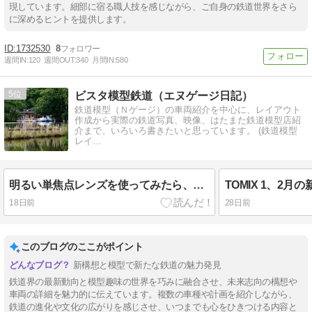
現しています。細部に宿る職人技を感じながら、ご自身の鉄道世界をさら
に深めるヒントを提供します。
1732530
8
週間IN:
120
週間OUT:
340
月間IN:
580
5
ビスタ模型鉄道（エヌゲージ日記）
鉄道模型（Ｎゲージ）の車両紹介を中心に、レイアウト
作成から実際の鉄道写真、映像、はたまた鉄道模型店紹
介まで、いろいろ書きたいと思っています。 (鉄道模型
レイ…
明るい単焦点レンズを使ってみたら、レンズ沼の畔に立っていた
TOMIX 1、2月の
18日前
28日前
このブログのここがポイント
新構想と模型で新たな鉄道の魅力発見
鉄道界の最新動向と模型趣味の世界を巧みに融合させ、未来志向の構想や
車両の詳細を魅力的に伝えています。複数の車種や計画を紹介しながら、
鉄道の進化や文化の広がりを感じさせ、いつまでも心をひきつける内容と