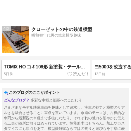
4
クローゼットの中の鉄道模型
昭和40年代男の鉄道模型趣味
TOMIX HO コキ106形 新塗装・テールライト付 ２両目
ヨ5000を改造す
5日前
12日前
このブログのここがポイント
多彩な車種と細部へのこだわり
さまざまなモデル鉄道車両を趣味として追求し、実車の魅力と模型のリア
ルさを融合させることに重点を置いています。永遠のテーマは、古典的な
車両から最新鋭の車種まで多岐にわたり、それぞれの魅力を細やかに伝え
る工夫が随所に散りばめられています。性能追求はもちろん、加工やカス
タマイズにも焦点をあて、模型愛好家ならではの拘りと遊び心を丁寧に表