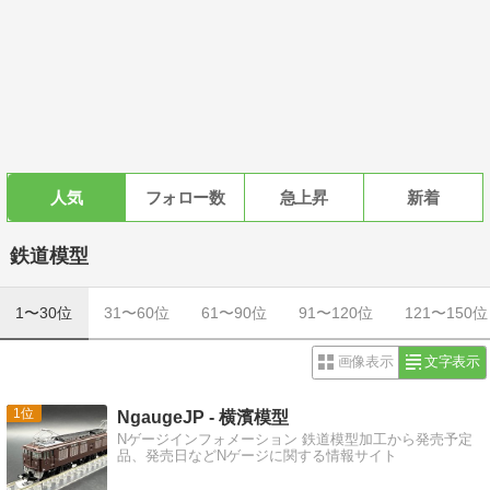
人気
フォロー数
急上昇
新着
鉄道模型
1〜30位
31〜60位
61〜90位
91〜120位
121〜150位
画像表示
文字表示
1
NgaugeJP - 横濱模型
Nゲージインフォメーション 鉄道模型加工から発売予定
品、発売日などNゲージに関する情報サイト