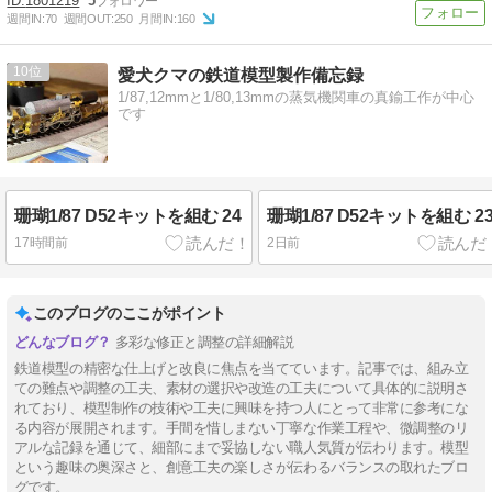
1801219
5
週間IN:
70
週間OUT:
250
月間IN:
160
10
愛犬クマの鉄道模型製作備忘録
1/87,12mmと1/80,13mmの蒸気機関車の真鍮工作が中心
です
珊瑚1/87 D52キットを組む 24
珊瑚1/87 D52キットを組む 2
17時間前
2日前
このブログのここがポイント
多彩な修正と調整の詳細解説
鉄道模型の精密な仕上げと改良に焦点を当てています。記事では、組み立
ての難点や調整の工夫、素材の選択や改造の工夫について具体的に説明さ
れており、模型制作の技術や工夫に興味を持つ人にとって非常に参考にな
る内容が展開されます。手間を惜しまない丁寧な作業工程や、微調整のリ
アルな記録を通じて、細部にまで妥協しない職人気質が伝わります。模型
という趣味の奥深さと、創意工夫の楽しさが伝わるバランスの取れたブロ
グです。