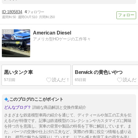
1805834
4
週間IN:
50
週間OUT:
510
月間IN:
250
11
American Diesel
アメリカ型HOゲージの工作等々
黒いタンク車
Berwick の黄色いやつ
57日前
65日前
このブログのここがポイント
詳細な商品解説と交換作業紹介
さまざまな鉄道模型車両の紹介を通じて、ディティールや加工の工夫を伝
えるのが特徴です。記事は鉄道模型のコレクションやカスタマイズに興味
を持つ方を意識し、実車の背景や製品の特長を丁寧に解説しています。ま
た、パーツの交換や仕上げの工夫など、実際の作業に役立つ情報も盛り込
まれ、模型の魅力を深掘りしています。リアル感と創意工夫の両方を楽し