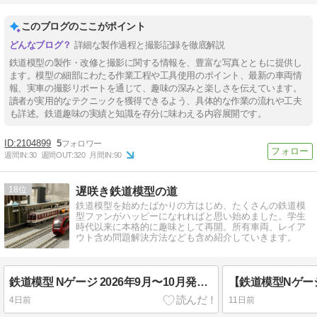
このブログのここがポイント
詳細な製作過程と撮影記録を徹底解説
鉄道模型の製作・改修と撮影に関する情報を、豊富な写真とともに提供し
ます。模型の細部にわたる作業工程や工具使用のポイント、最新の車両情
報、実車の撮影リポートを通じて、趣味の深みと楽しさを伝えています。
讀者が実用的なテクニックを獲得できるよう、具体的な作業の流れや工夫
も詳述。鉄道趣味の実績と知識を存分に味わえる内容展開です。
2104899
5
週間IN:
30
週間OUT:
320
月間IN:
90
18
遅咲き鉄道模型の道
鉄道模型を始めたばかりの方はじめ、たくさんの鉄道模
型ファンがハッピーになれればと思い始めました。学生
時代以来に本格的に趣味として再開。所有車両、レイア
ウト含め問題解決方法なども含め紹介していきます。
鉄道模型 Nゲージ 2026年9月〜10月発売予定の気になる新製品紹介！
4日前
11日前