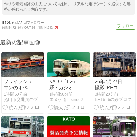
作りや電気回路の工夫についても触れ、リアルな走行シーンを追求する姿
勢が感じられる内容です。
2076372
3
週間IN:
72
週間OUT:
36
月間IN:
282
最新の記事画像
フライッシュ
KATO「E26
26年7月27日
マンのオペル
系・カシオペ
撮影 (PFロン
レコルト
ア」初期製品
チキ:御着工
1時間50分前
1時間50分前
3時間20分前
光山市交通局のブログです。
エヌゲ道 since2015 Nゲージ鉄道模型とフィギュア等
EF16_6の鉄ブログ
のアップデー
臨､DE10短チ
ト・その２。
キ:厄神工臨)