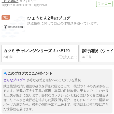
1798423
6
週間IN:
250
週間OUT:
630
月間IN:
970
3
ひょうたん2号のブログ
鉄道模型に関して自己の体験談を述べています。
カツミ チャレンジシリーズ キハE120タイプ
試行錯誤（ウェイ
23日前
47日前
このブログのここがポイント
多彩な改造と細部へのこだわりを重視
鉄道模型の試行錯誤や改良を詳細に綴ることで、模型づくりの奥深さを伝
えます。塗装の工夫や工具の選択、車両の性能改善に至るまで、こだわり
と工夫が随所に光ります。静的なコレクションと動く喜びを巧みに融合さ
せ、リアルさと走行感を追求した実践例を紹介。さらにレイアウト構築や
パーツの選定から、模型の個性を出す工夫まで、技術以上に模型愛に満ち
た世界観を届けます。