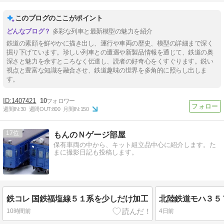
このブログのここがポイント
多彩な列車と最新模型の魅力を紹介
鉄道の素顔を鮮やかに描き出し、運行や車両の歴史、模型の詳細まで深く
掘り下げています。珍しい列車との遭遇や新製品情報を通じて、鉄道の奥
深さと魅力を余すところなく伝達し、読者の好奇心をくすぐります。鋭い
視点と豊富な知識を融合させ、鉄道趣味の世界を多角的に照らし出しま
す。
1407421
10
週間IN:
30
週間OUT:
800
月間IN:
150
17
もんのＮゲージ部屋
保有車両の中から、キット組立品中心に紹介します。た
まに撮影日記も投稿します。
鉄コレ 国鉄福塩線５１系を少しだけ加工
10時間前
4日前