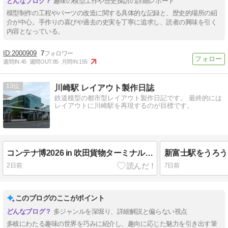
趣味の模型工作や歴史探訪の詳細レポート
模型制作の工程やパーツの改造に関する具体的な記録と、歴史的場所の紹
介が中心。手作りの喜びや過去の史実を丁寧に追求し、読者の興味を引く
内容となっている。
2000909
7
週間IN:
45
週間OUT:
85
月間IN:
155
13
川崎駅 レイアウト製作日誌
鉄道模型の都市型レイアウト製作日記です。 最終的には
レイアウトに川崎駅を再現するのが目標です。
コンテナ博2026 in 吹田貨物ターミナル駅 に行ってみた
新富士駅をうろう
2日前
7日前
このブログのここがポイント
多ジャンルを深堀り、詳細解説と偏らない視点
多岐にわたる趣味の世界を巧みに紹介し、趣向に応じた魅力を引き出す筆