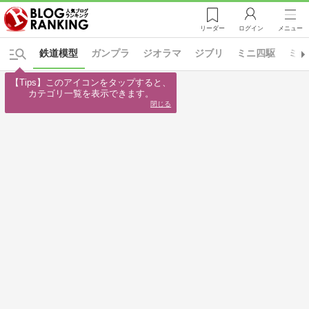
リーダー
ログイン
メニュー
鉄道模型
ガンプラ
ジオラマ
ジブリ
ミニ四駆
ミリ
【Tips】このアイコンをタップすると、

カテゴリ一覧を表示できます。
閉じる