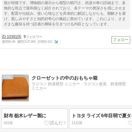
致が特徴です。博物館の展示から模型の精巧さ、鉄道や車の詳細まで、多
角的な視点で違和感なく紹介されており、各テーマの奥深さを感じさせま
す。配置や仕組み、使い心地などを具体的に解説しながらも、難解さを避
け、親しみやすさと知的好奇心の喚起に努めています。これにより、さま
ざまな趣味を持つ読者の興味を引きつける内容となっています。
1039105
9
週間IN:
40
週間OUT:
290
月間IN:
310
14
クローゼットの中のおもちゃ箱
ラジコン 鉄道模型 ミニカー ラジコン改造 鉄道模型
ミニカー
財布 栃木レザー製に
トヨタ ライズ 6年目弱で夏
4日前
11日前