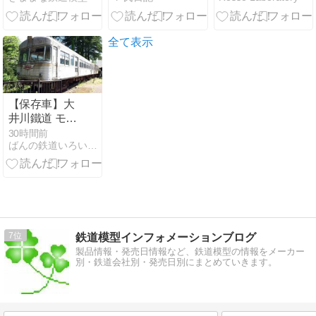
発売
きた。
（2026/08/01）
全て表示
【保存車】大
井川鐵道 モハ
6011 石川県加
30時間前
ばんの鉄道いろいろめぐり
賀市
7
鉄道模型インフォメーションブログ
製品情報・発売日情報など、鉄道模型の情報をメーカー
別・鉄道会社別・発売日別にまとめていきます。