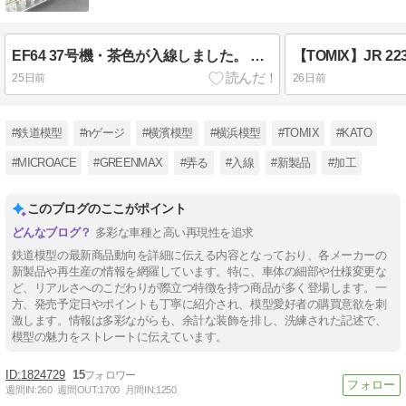
EF64 37号機・茶色が入線しました。 TOMIX 7118
25日前
26日前
#鉄道模型
#nゲージ
#横濱模型
#横浜模型
#TOMIX
#KATO
#MICROACE
#GREENMAX
#弄る
#入線
#新製品
#加工
このブログのここがポイント
多彩な車種と高い再現性を追求
鉄道模型の最新商品動向を詳細に伝える内容となっており、各メーカーの
新製品や再生産の情報を網羅しています。特に、車体の細部や仕様変更な
ど、リアルさへのこだわりが際立つ特徴を持つ商品が多く登場します。一
方、発売予定日やポイントも丁寧に紹介され、模型愛好者の購買意欲を刺
激します。情報は多彩ながらも、余計な装飾を排し、洗練された記述で、
模型の魅力をストレートに伝えています。
1824729
15
週間IN:
260
週間OUT:
1700
月間IN:
1250