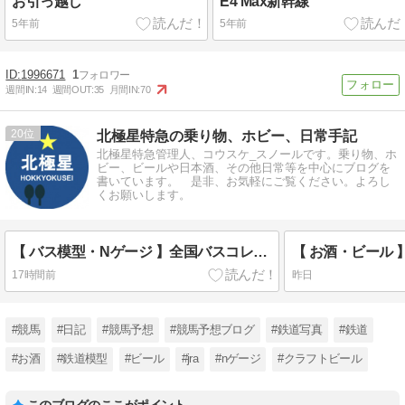
お引っ越し
E4 Max新幹線
5年前
5年前
1996671
1
週間IN:
14
週間OUT:
35
月間IN:
70
20
北極星特急の乗り物、ホビー、日常手記
北極星特急管理人、コウスケ_スノールです。乗り物、ホ
ビー、ビールや日本酒、その他日常等を中心にブログを
書いています。 是非、お気軽にご覧ください。よろし
くお願いします。
【 バス模型・Nゲージ 】全国バスコレクション、日本交通を購入しました！
17時間前
昨日
#競馬
#日記
#競馬予想
#競馬予想ブログ
#鉄道写真
#鉄道
#お酒
#鉄道模型
#ビール
#jra
#nゲージ
#クラフトビール