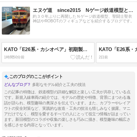
2
エヌゲ道 since2015 Nゲージ鉄道模型とフィギュア等
約３０年ぶりに再開したＮゲージ鉄道模型、聖闘士聖衣
神話やROBOTのフィギュアなどを紹介するブログです。
KATO「E26系・カシオペア」初期製品のアップデート・その２。
1時間50分前
2日前
このブログのここがポイント
多彩なモデル紹介と工夫の技法
この記事の特徴は、鉄道模型の詳細な解説と楽しい工夫が共存している点
です。新規入線車両の紹介では、モデルの歴史や特徴、背景にまつわる逸
話が語られ、模型趣味の奥深さを伝えています。また、カプラーやレイア
ウトの安全対策など、実践的な改造・工夫の技法も惜しみなく披露。マニ
アだけでなく、模型を愛するすべての人にとって役立つ情報が詰まってい
ます。新旧模型のコラボや収集の楽しさも巧みに描き、模型趣味の幅広さ
を感じさせる内容となっています。