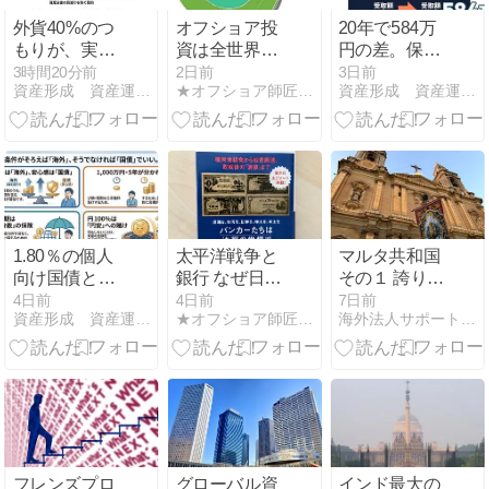
外貨40%のつ
オフショア投
20年で584万
もりが、実は
資は全世界で
円の差。保険
9%でした｜
販売中止とな
で「殖やす」
3時間20分前
2日前
3日前
資産形成 資産運用 アドバイザー AsuPlus 紹介ブログ
★オフショア師匠★の資産運用調査分析ダイアリー
資産形成 資産運用 アドバイザー AsuPlus 紹介ブログ
【FPが解説】
るケースと日
のをやめた日
外貨比率の分
本人だけ契約
に、私が計算
母を間違えて
不可となる2
した数字
いる人が9割
つのケースが
ある！購入で
きるうちに行
動を早めるべ
し！
1.80％の個人
太平洋戦争と
マルタ共和国
向け国債と海
銀行 なぜ日本
その１ 誇り高
外高金利定
は「無謀な戦
き地中海の宝
4日前
4日前
7日前
資産形成 資産運用 アドバイザー AsuPlus 紹介ブログ
★オフショア師匠★の資産運用調査分析ダイアリー
海外法人サポートセンター
期、7項目で
争」ができた
石
比べた結論
のかを読んだ
【50代夫婦・
感想レビュ
6000万円がFP
ー！現代にも
に相談】
通じる日本の
お金のやりく
りが感じられ
る一冊！
フレンズプロ
グローバル資
インド最大の