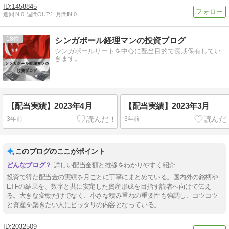
1458845
週間IN:
0
週間OUT:
1
月間IN:
0
18
シンガポール経理マンの投資ブログ
シンガポールリートを中心に配当目的で長期保有してい
きます。
【配当実績】2023年4月
【配当実績】2023年3月
3年前
3年前
このブログのここがポイント
詳しい配当金額と推移をわかりやすく紹介
投資で得た配当金の実績を月ごとに丁寧にまとめている。国内外の銘柄や
ETFの結果を、数字と共に安定した資産形成を目指す読者へ向けて伝え
る。大きな変動だけでなく、小さな積み重ねの重要性も強調し、コツコツ
と資産を築きたい人にピッタリの内容となっている。
2032509