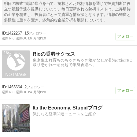
明日の株式市場に焦点を当て、掲載された銘柄情報を通じて投資判断に役
立つ最新予測を提供しています。毎日更新される銘柄リストは、上昇期待
の企業を精査し、投資者にとって貴重な情報源となります。情報の鮮度と
多様性に重きを置き、多角的な企業分析も展開しています。
1422267
15
週間IN:
0
週間OUT:
6
月間IN:
0
16
Rioの香港サクセス
東京生まれ育ちのちゃきちゃき娘がなぜか香港の魅力に
取り憑かれ一念発起で単身香港へ。
1465664
2
週間IN:
0
週間OUT:
4
月間IN:
0
17
Its the Economy, Stupidブログ
気になる経済関連ニュースをご紹介