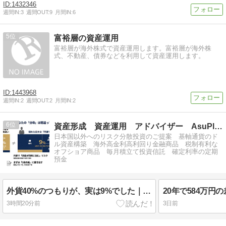
1432346
週間IN:
3
週間OUT:
9
月間IN:
6
5
富裕層の資産運用
富裕層が海外株式で資産運用します。富裕層が海外株
式、不動産、債券などを利用して資産運用します。
1443968
週間IN:
2
週間OUT:
2
月間IN:
2
6
資産形成 資産運用 アドバイザー AsuPlus 紹介ブログ
日本国以外へのリスク分散投資のご提案 基軸通貨のド
ル資産構築 海外高金利高利回り金融商品 税制有利な
オフショア商品 毎月積立て投資信託 確定利率の定期
預金
外貨40%のつもりが、実は9%でした｜【FPが解説】外貨比率の分母を間違えている人が9割
3時間20分前
3日前