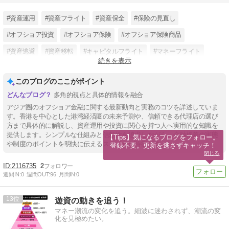
#資産運用
#資産フライト
#資産保全
#保険の見直し
#オフショア投資
#オフショア保険
#オフショア保険商品
#資産逃避
#資産移転
#キャピタルフライト
#マネーフライト
続きを表示
#日本円リスク
このブログのここがポイント
多角的視点と具体的情報を融合
アジア圏のオフショア金融に関する最新動向と実務のコツを詳述していま
す。香港を中心とした港湾経済圏の未来予測や、信頼できる代理店の選び
方まで具体的に解説し、資産運用や投資に関心を持つ人へ実用的な知識を
提供します。シンプルな仕組みと信頼性を追求しながら、金融格差の実態
【Tips】気になるブログをフォロー。

や制度のポイントを明快に伝えるスタイルが特徴です。
登録不要。更新を逃さずキャッチ！
閉じる
2116735
2
週間IN:
0
週間OUT:
96
月間IN:
0
13
遊資の動きを追う！
マネー潮流の変化を追う。細波に迷わされず、潮流の変
化を見極めたい。