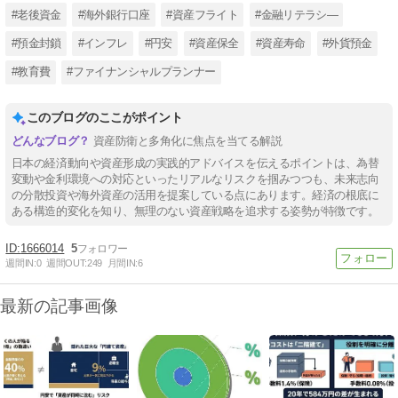
#老後資金
#海外銀行口座
#資産フライト
#金融リテラシ―
#預金封鎖
#インフレ
#円安
#資産保全
#資産寿命
#外貨預金
#教育費
#ファイナンシャルプランナー
このブログのここがポイント
資産防衛と多角化に焦点を当てる解説
日本の経済動向や資産形成の実践的アドバイスを伝えるポイントは、為替
変動や金利環境への対応といったリアルなリスクを掴みつつも、未来志向
の分散投資や海外資産の活用を提案している点にあります。経済の根底に
ある構造的変化を知り、無理のない資産戦略を追求する姿勢が特徴です。
1666014
5
週間IN:
0
週間OUT:
249
月間IN:
6
最新の記事画像