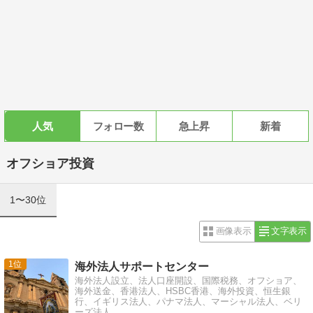
人気
フォロー数
急上昇
新着
オフショア投資
1〜30位
画像表示
文字表示
1
海外法人サポートセンター
海外法人設立、法人口座開設、国際税務、オフショア、
海外送金、香港法人、HSBC香港、海外投資、恒生銀
行、イギリス法人、パナマ法人、マーシャル法人、ベリ
ーズ法人