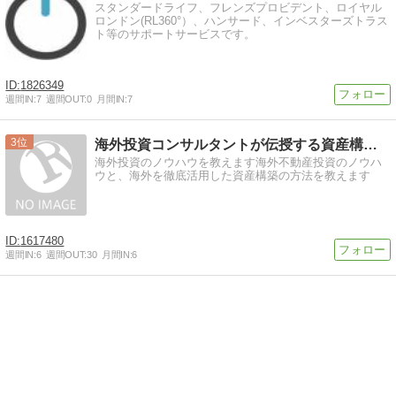
スタンダードライフ、フレンズプロビデント、ロイヤル
ロンドン(RL360°）、ハンサード、インベスターズトラス
ト等のサポートサービスです。
1826349
週間IN:
7
週間OUT:
0
月間IN:
7
3
海外投資コンサルタントが伝授する資産構築の方法
海外投資のノウハウを教えます海外不動産投資のノウハ
ウと、海外を徹底活用した資産構築の方法を教えます
1617480
週間IN:
6
週間OUT:
30
月間IN:
6