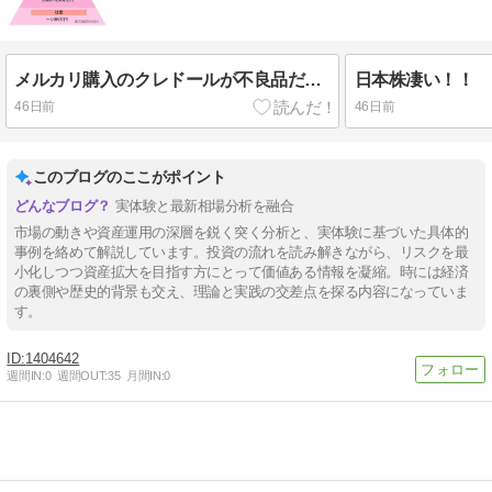
メルカリ購入のクレドールが不良品だったこと。
日本株凄い！！
46日前
46日前
このブログのここがポイント
実体験と最新相場分析を融合
市場の動きや資産運用の深層を鋭く突く分析と、実体験に基づいた具体的
事例を絡めて解説しています。投資の流れを読み解きながら、リスクを最
小化しつつ資産拡大を目指す方にとって価値ある情報を凝縮。時には経済
の裏側や歴史的背景も交え、理論と実践の交差点を探る内容になっていま
す。
1404642
週間IN:
0
週間OUT:
35
月間IN:
0