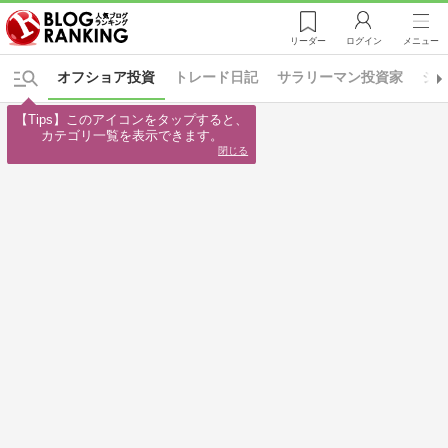
リーダー
ログイン
メニュー
オフショア投資
トレード日記
サラリーマン投資家
シ
【Tips】このアイコンをタップすると、

カテゴリ一覧を表示できます。
閉じる