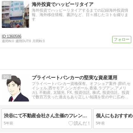
8
海外投資でハッピーリタイア
海外投資でハッピーリタイアするまでの記録海外投資情
報、海外移住情報、書評など、日々感じたコトを綴りま
す
1360586
週間IN:
0
週間OUT:
0
月間IN:
3
9
プライベートバンカーの堅実な資産運用
プライベートバンカー資格保有。オフショア案件 (BVI,セ
イシェル,西サモア,シンガポール,香港,ラブアン,アメリ
カ), 不動産, 太陽光, FX, 投資信託, 株式, 投資信託。投資
で数百万失った過去もあり正しい知識を世の中に広めた
い。
渋谷にて不動産会社さん主催のフレンチ懇親会に参加しました
5年前
5年前