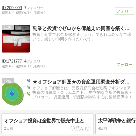
2090099
7
週間IN:
0
週間OUT:
4
月間IN:
2
11
副業と投資でゼロから億越えの資産を築く方法
投資と副業でお金を稼ぎましょう。できればみんなで稼
いで、楽しい仲間を作りたいです。
1721777
4
週間IN:
0
週間OUT:
1
月間IN:
1
12
★オフショア師匠★の資産運用調査分析ダイアリー
オフショア師匠とは...元投資顧問会社勤務でオフショア
投資の情報屋・コラムニスト。 中立的な立場の投資家・
ブロガー。 資産運用・資産防衛術を中心に情報提供中！
オフショア投資は全世界で販売中止となるケースと日本人だけ契約不可となる2つのケースがある！購入できるうちに行動を早めるべし！
2日前
4日前