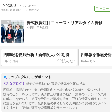
2038431
4
週間IN:
0
週間OUT:
12
月間IN:
2
10
株式投資注目ニュース・リアルタイム株価
今日注目3銘柄
四季報を徹底分析！新年度大バケ期待の5銘柄(2月26日発表)
1年6ヶ月前
1年6ヶ月前
このブログのここがポイント
銘柄の決算動向と市場の熱気を的確に把握
四季報に掲載された企業の最新動向と市場の勢いを冷静かつ鋭く分析し、
投資のヒントを示します。決算修正や株価の動き、業界のトレンドを詳細
に解説しながらも、過度な予測や感情論を控え、正確な情報を伝えること
に重点を置いています。投資判断の参考となる具体的かつ実用的なポイン
トを抽出し、読者の堅実な資産形成をサポートします。