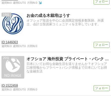
週間IN:
0
週間OUT:
0
月間IN:
0
19
お金の成る木栽培はうす
オフショア投資を中心に会員限定情報多数医師、弁護
士、会計士投資家コミュニティを主宰しています。
1446063
週間IN:
0
週間OUT:
0
月間IN:
0
20
オフショア 海外投資 プライベート・バンク 情報
日本にいてお得な金融生活を送りませんか？オフショア
口座情報からプラベートバンク情報まで日本にいてお得
な金融生活
1522459
週間IN:
0
週間OUT:
0
月間IN:
0