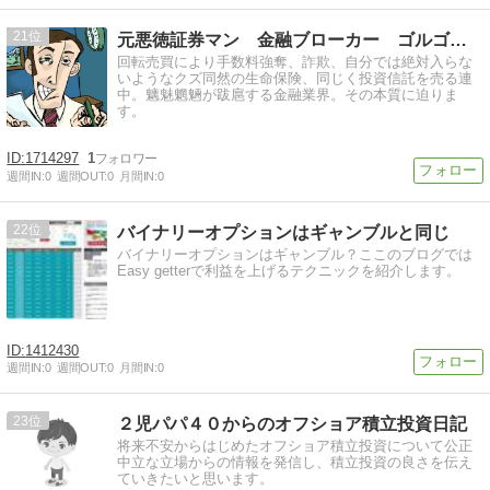
21
元悪徳証券マン 金融ブローカー ゴルゴ３１の投資研究所２ …
回転売買により手数料強奪、詐欺、自分では絶対入らな
いようなクズ同然の生命保険、同じく投資信託を売る連
中。魑魅魍魎が跋扈する金融業界。その本質に迫りま
す。
1714297
1
週間IN:
0
週間OUT:
0
月間IN:
0
22
バイナリーオプションはギャンブルと同じ
バイナリーオプションはギャンブル？ここのブログでは
Easy getterで利益を上げるテクニックを紹介します。
1412430
週間IN:
0
週間OUT:
0
月間IN:
0
23
２児パパ４０からのオフショア積立投資日記
将来不安からはじめたオフショア積立投資について公正
中立な立場からの情報を発信し、積立投資の良さを伝え
ていきたいと思います。