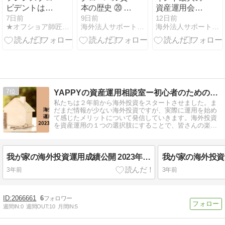
ビデントはサ
本の歴史 ⑳ 三
資産運用会社
ポートに不満
井住友フィナ
SBI Fundsへ
7日前
9日前
12日前
★オフショア師匠★の資産運用調査分析ダイアリー
海外法人サポートセンター
海外法人サポートセンター
があればIFA移
ンシャルグル
シンガポー
管(変更)も可
ープ
ル・アブダビ
能！中途解約
（SMFG）
政府系ファン
や満期後の戦
ドが出資
略を考えてく
れる正規代理
店がお勧め！
7
YAPPYの資産運用相談室ー初心者のための海外投資応援ブログ
私たちは２年前から海外投資をスタートさせました。ま
だまだ情報が少ない海外投資ですが、実際に運用を始め
て感じたメリットについて発信していきます。海外投資
を資産運用の１つの選択肢にすることで、皆さんの楽し
い投資ライフを応援します！
我が家の海外投資運用成績公開 2023年1月
3年前
3年前
2066661
6
週間IN:
0
週間OUT:
10
月間IN:
5