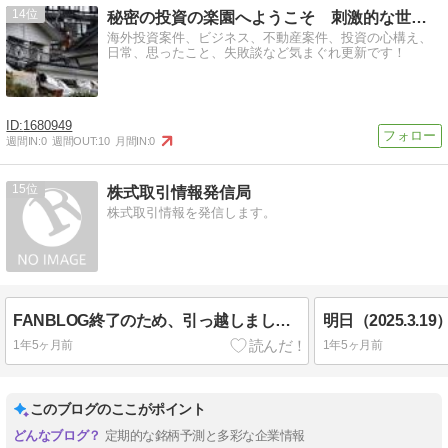
14
秘密の投資の楽園へようこそ 刺激的な世界がそこにはある
海外投資案件、ビジネス、不動産案件、投資の心構え、
日常、思ったこと、失敗談など気まぐれ更新です！
1680949
週間IN:
0
週間OUT:
10
月間IN:
0
15
株式取引情報発信局
株式取引情報を発信します。
FANBLOG終了のため、引っ越しました。
明日（2025.3.
1年5ヶ月前
1年5ヶ月前
このブログのここがポイント
定期的な銘柄予測と多彩な企業情報