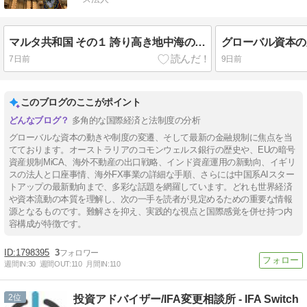
マルタ共和国 その１ 誇り高き地中海の宝石
7日前
9日前
このブログのここがポイント
多角的な国際経済と法制度の分析
グローバルな資本の動きや制度の変遷、そして最新の金融規制に焦点を当
てております。オーストラリアのコモンウェルス銀行の歴史や、EUの暗号
資産規制MiCA、海外不動産の出口戦略、インド資産運用の新動向、イギリ
スの法人と口座事情、海外FX事業の詳細な手順、さらには中国系AIスター
トアップの最新動向まで、多彩な話題を網羅しています。どれも世界経済
や資本流動の本質を理解し、次の一手を読者が見定めるための重要な情報
源となるものです。難解さを抑え、実践的な視点と国際感覚を併せ持つ内
容構成が特徴です。
1798395
3
週間IN:
30
週間OUT:
110
月間IN:
110
2
投資アドバイザー/IFA変更相談所 - IFA Switch