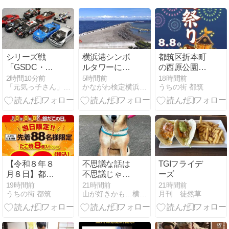
シリーズ戦
横浜港シンボ
都筑区折本町
「GSDC・
ルタワーにや
の西原公園で
2026 第5戦／
って来たのは
行われた「折
2時間10分前
5時間前
18時間前
「元気っ子さん」(ミニ四駆コース常設店)公式ブログ
かながわ検定横浜ライセンス1級に合格したのでブログ続けて…
うちの街 都筑
第6戦」開催
2年ぶり、新
本町町内会夏
報告です
本牧ふ頭の工
まつり」に行
事はどうなっ
ってきまし
た？
た！
【令和８年８
不思議な話は
TGIフライデ
月８日】都筑
不思議じゃな
ーズ
区センター北
いかも☆ 声を
19時間前
21時間前
21時間前
うちの街 都筑
山が好きかも…横浜スイートハッピー
月刊 徒然草
のモザイクモ
聴くにはお早
ールの銀だこ
めに🎵 犬語も
で「銀だこの
猫語も動物
日 たこ焼き８
語！？