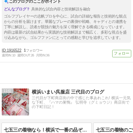
このブログのここがポイント
具体的な試合内容と技術解説を融合
ゴルフプレイヤーの志帆プロを中心に、試合の詳細な報告と技術的な観点
からの分析を届けます。華麗なプレーの裏側や戦略、キャディとの連携を
丁寧に解説し、読者が競技の魅力を深く理解できる構成になっています。
内容は最新の試合結果から実践的な技術解説まで幅広く、多彩な視点を盛
り込みながら、ゴルフファンにとっての感動と学びを追求しています。
1916522
1
週間IN:
10
週間OUT:
26
月間IN:
36
11
横浜いまい呉服店 三代目のブログ
三代目が下町商店街の中で感じた事あれこれ! 横浜一元気
な下町、『ハマの巣鴨』 弘明寺（グミョウジ）商店街で
の下町日記！
七五三の着物なら！横浜で一番の品ぞろえ、お安い価格・値段の『いまい呉服店』へ☆