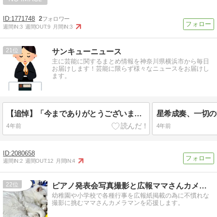
1771748
2
週間IN:
3
週間OUT:
9
月間IN:
3
21
サンキューニュース
主に芸能に関するまとめ情報を神奈川県横浜市から毎日
お届けします！芸能に限らず様々なニュースをお届けし
ます。
【追悼】「今までありがとうございました」とファンからの声...アントニオ猪木氏最後まで元気に旅立っていきました。
4年前
4年前
2080658
週間IN:
2
週間OUT:
12
月間IN:
4
22
ピアノ発表会写真撮影と広報ママさんカメラマン応援
幼稚園や小学校で各種行事を広報紙掲載の為に不慣れな
撮影に挑むママさんカメラマンを応援します。