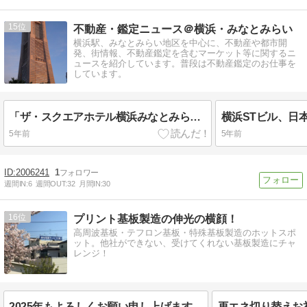
15
不動産・鑑定ニュース＠横浜・みなとみらい
横浜駅、みなとみらい地区を中心に、不動産や都市開
発、街情報、不動産鑑定を含むマーケット等に関するニ
ュースを紹介しています。普段は不動産鑑定のお仕事を
しています。
「ザ・スクエアホテル横浜みなとみらい」が開業、ソラーレホテルズ
5年前
5年前
2006241
1
週間IN:
6
週間OUT:
32
月間IN:
30
16
プリント基板製造の伸光の横顔！
高周波基板・テフロン基板・特殊基板製造のホットスポ
ット。他社ができない、受けてくれない基板製造にチャ
レンジ！
2025年もよろしくお願い申し上げます。
再エネ切り替えお