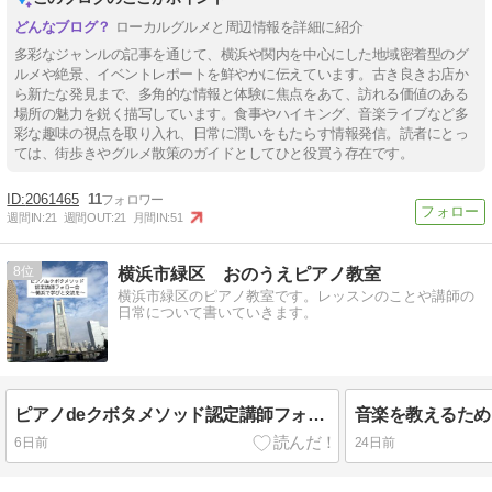
ローカルグルメと周辺情報を詳細に紹介
多彩なジャンルの記事を通じて、横浜や関内を中心にした地域密着型のグ
ルメや絶景、イベントレポートを鮮やかに伝えています。古き良きお店か
ら新たな発見まで、多角的な情報と体験に焦点をあて、訪れる価値のある
場所の魅力を鋭く描写しています。食事やハイキング、音楽ライブなど多
彩な趣味の視点を取り入れ、日常に潤いをもたらす情報発信。読者にとっ
ては、街歩きやグルメ散策のガイドとしてひと役買う存在です。
2061465
11
週間IN:
21
週間OUT:
21
月間IN:
51
8
横浜市緑区 おのうえピアノ教室
横浜市緑区のピアノ教室です。レッスンのことや講師の
日常について書いていきます。
ピアノdeクボタメソッド認定講師フォロー会 〜横浜で学びと交流を〜
6日前
24日前