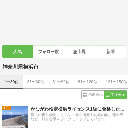
人気
フォロー数
急上昇
新着
神奈川県横浜市
1〜30位
31〜60位
61〜90位
91〜120位
121〜150位
画像表示
文字表示
1
かながわ検定横浜ライセンス1級に合格したのでブログ続けて…
横浜の街や歴史、イベント等の情報や写真の他、船や空
など、好きな事をブログにアップしています。