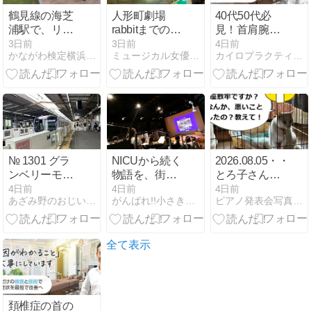
鶴見線の海芝
人形町劇場
40代50代必
浦駅で、リニ
rabbitまでのア
見！首肩腕が
ューアルされ
クセス（人形
痛い本当の理
3日前
3日前
4日前
かながわ検定横浜ライセンス1級に合格したのでブログ続けて…
ミュージカル女優を目指す 仲本 詩菜のブログ
カイロプラクティックテミス鶴ヶ峰整体院のブログ
た海芝公園を
町駅からと三
由とは
独り占めして
越前駅から）
海を眺める。
№ 1301 グラ
NICUから続く
2026.08.05・・・
ンベリーモー
物語を、街の
とろ子さん、
ル
中でも支えて
ゲージ生活に
4日前
4日前
4日前
あざみ野のおじいちゃんからの報告
がんばれ!!小さき生命（いのち）たちよ
ピアノ発表会写真撮影と広報ママさんカメラマン応援
「SEAFOOD
いきた
慣れたかな？
JO'S」
い。。。(保育
器の中にいた
女の子の成人
全て表示
式の笑顔と大
和市で講演
会）
頚椎症の首の