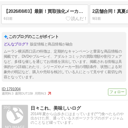
【2026/08/03】最新！買取強化メーカー＆作品＆女優一覧♪
6日前
9日前
このブログのここがポイント
販促情報と商品情報が融合
ムーラン横浜西口店の特徴は、定期的なキャンペーンと豊富な商品情報の
掲載です。DVDやブルーレイ、アダルトコミックの買取増額や割引フェア
など、多様な催しを通じてお得感を演出しています。掲載される情報は具
体的かつ詳細にわたり、シリーズやメーカー別の増額条件、状態による対
象外の明記など、購入や売却を検討している人にとって見やすく親切な内
容となっています。
1791004
週間IN:
3
週間OUT:
159
月間IN:
3
20
日々これ、美味しいログ
2014年夏から山歩きにはまっています(*^^)食べたものや
出かけた所、通っているスポーツクラブのボディジャム
のことなど綴っています。