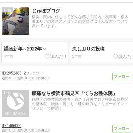
13
じゅぼブログ
横浜・関内に住むってどんな感じ？関内・馬車道・桜木
町エリアのオススメは？このブログはそんな方へ向けて
書いています。
謹賀新年～2022年～
久しぶりの投稿
4年前
5年前
2052483
2
週間IN:
10
週間OUT:
30
月間IN:
10
14
腰痛なら横浜市鶴見区「てらお整体院」
鶴見区の整体院の腰痛・肩こり改善ブログ横浜市鶴見区
の整体院。腰痛・肩こり・膝の痛みをトリガーポイント
セラピーで解消！
1466000
週間IN:
10
週間OUT:
20
月間IN:
10