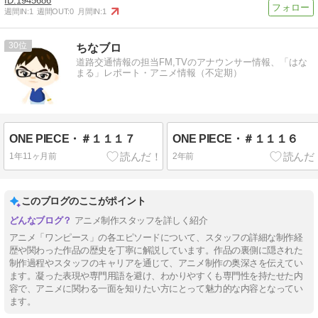
1945686
週間IN:
1
週間OUT:
0
月間IN:
1
30
ちなブロ
道路交通情報の担当FM,TVのアナウンサー情報、「はな
まる」レポート・アニメ情報（不定期）
ONE PIECE・＃１１１７
ONE PIECE・＃１１１６
1年11ヶ月前
2年前
このブログのここがポイント
アニメ制作スタッフを詳しく紹介
アニメ「ワンピース」の各エピソードについて、スタッフの詳細な制作経
歴や関わった作品の歴史を丁寧に解説しています。作品の裏側に隠された
制作過程やスタッフのキャリアを通じて、アニメ制作の奥深さを伝えてい
ます。凝った表現や専門用語を避け、わかりやすくも専門性を持たせた内
容で、アニメに関わる一面を知りたい方にとって魅力的な内容となってい
ます。