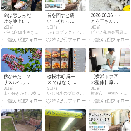
法｜点心整体
命は悲しみだ
首を回すと痛
2026.08.06・・・
けを地上に置
い、それって
とろ子さん、
いていくわけ
頚椎症のサイ
ゲージ生活か
2日前
3日前
3日前
がんばれ!!小さき生命（いのち）たちよ
カイロプラクティックテミス鶴ヶ峰整体院のブログ
ピアノ発表会写真撮影と広報ママさんカメラマン応援
ではない…命
ンかも？
ら一時帰宅で
が確かにあっ
ソファー生活
た場所で、再
に・・・・
び会えたこと
秋が来た！？
@桜木町 緑モ
【横浜市泉区
サスルベリ
ス ではなく モ
の整体】原因
（百日紅）が
スプレミアム
不明の痛みの
3日前
3日前
3日前
山が好きかも…横浜スイートハッピー
いじ散歩のブログ 横浜・鎌倉・都内編
横浜市 戸塚区・泉区 点心整体のブログ
今年も咲いて
正体は「無意
復活成功で
識の動きと力
す。祖母の思
み」？身体の
い出話で ふふ
癖を整えるケ
ふ🎵
ア｜点心整体