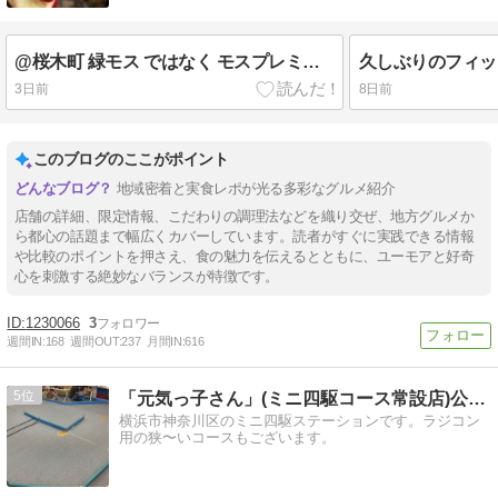
@桜木町 緑モス ではなく モスプレミアム
久しぶりのフィッ
3日前
8日前
このブログのここがポイント
地域密着と実食レポが光る多彩なグルメ紹介
店舗の詳細、限定情報、こだわりの調理法などを織り交ぜ、地方グルメか
ら都心の話題まで幅広くカバーしています。読者がすぐに実践できる情報
や比較のポイントを押さえ、食の魅力を伝えるとともに、ユーモアと好奇
心を刺激する絶妙なバランスが特徴です。
1230066
3
週間IN:
168
週間OUT:
237
月間IN:
616
5
「元気っ子さん」(ミニ四駆コース常設店)公式ブログ
横浜市神奈川区のミニ四駆ステーションです。ラジコン
用の狭〜いコースもございます。