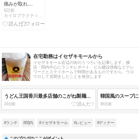
痛みが取れな
い本当の理由
5日前
カイロプラクティックテミス鶴ヶ峰整体院のブログ
とは
7
在宅勤務はイセザキモールから
イセザキモール近辺の街のうつろいを記事します。横
浜・関内中心にランチレポート、ビル建設情報などテレ
ワークとステイホームで時間があるものですから、ウロ
ウロして見聞きしたことを発信します
うどん王国香川最多店舗のこがね製麺所が黄金町にやってきた
20日前
35日前
#ランチ
#関内
#イセザキモール
#レビュー
#ディナー
このブログのここがポイント