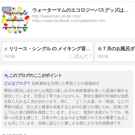
2
ウォーターマムのエコロジーバスグッズはおん＆エコロジーソング
http://watermam.jimdo.com/
https://www.facebook.com/watermam.hiro
♬リリース・シングル の メイキング音源♬
☆７月のお風呂ダ
19日前
19日前
このブログのここがポイント
自然素材を活用した季節ごとの薬湯紹介
季節の変化に合わせたお風呂の楽しみ方や自然素材を使った薬湯の魅力を
発信しています。文章は丁寧でありながらも、身近な素材や伝統的な知恵
を取り入れる工夫が伝わります。特に、「どくだみ湯」や「桃湯」などの
季節の湯は、安らぎと健康を促進するための心配りが感じられ、読者に対
して心と体の調和を推奨しています。さらに、電気や水道のトラブル、地
震への言及を通じて、日常の中にある小さな気配りや工夫が重要であるこ
とも示しています。全体に温もりと優しさを感じさせる内容構成です。