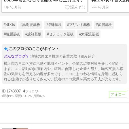
1年7ヶ月前
2年3ヶ月前
#SDGs
#高周波基板
#特殊基板
#プリント基板
#多層基板
#積層基板
#放熱基板
#セラミック基板
#大電流基板
このブログのここがポイント
地域の再エネ推進と企業の取り組み紹介
横浜市の再エネ推進活動や地域イベント、企業の環境対策を優しく紹介し
ます。エコ活動の参加案内や、環境に配慮した企業の努力、顧客支援の感
謝の気持ちを伝える内容が多めです。エコにまつわる情報を身近に感じら
れる仕掛けが盛りだくさんで、読者のエコ意識を高める工夫が光ります。
1743807
4
週間IN:
5
週間OUT:
25
月間IN:
5