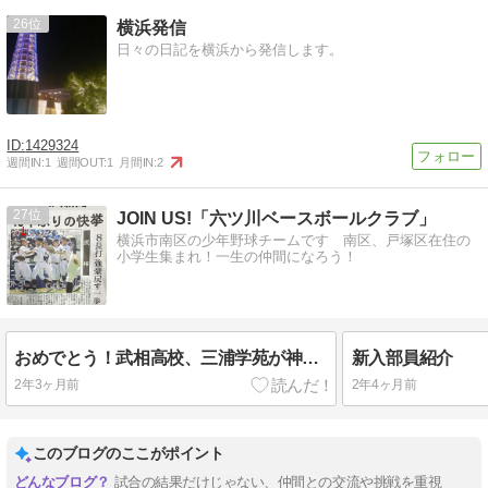
26
横浜発信
日々の日記を横浜から発信します。
1429324
週間IN:
1
週間OUT:
1
月間IN:
2
27
JOIN US!「六ツ川ベースボールクラブ」
横浜市南区の少年野球チームです 南区、戸塚区在住の
小学生集まれ！一生の仲間になろう！
おめでとう！武相高校、三浦学苑が神奈川W制覇！！
新入部員紹介
2年3ヶ月前
2年4ヶ月前
このブログのここがポイント
試合の結果だけじゃない、仲間との交流や挑戦を重視