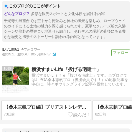
このブログのここがポイント
多彩な観光スポットと文化体験を届ける内容
千光寺の展望台では空中から街並みと神社の風景を楽しめ、ロープウェイ
のガイドによる土地の魅力を深く感じられます。豪華なクルーズ船の入港
シーンや龍野の歴史ロケ地巡りも紹介し、それぞれの場所の背後にある豊
かな歴史と風景のストーリーに誘われる内容となっています。
718061
4
週間IN:
18
週間OUT:
105
月間IN:
57
10
横浜すまいLife「投げる宅建士」
横浜すまいＬｉｆｅ「投げる宅建士」です。当ブログで
はJLPGA桑木志帆プロ（後援会員です！）の応援記事を
中心に、時々ボウリングライフ記事を投稿しています。
【桑木志帆プロ編】ブリヂストンレディスオープン/デイリーレポート
73日前
82日前