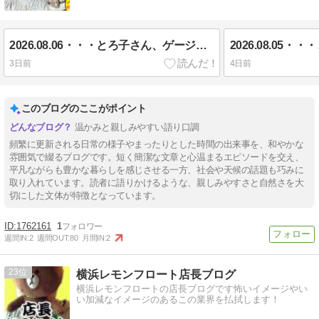
2026.08.06・・・とろ子さん、ゲージ生活から一時帰宅でソファー生活に・・・・
3日前
4日前
このブログのここがポイント
温かみと親しみやすい語り口調
頻繁に更新される日常の様子やまったりとした時間の出来事を、和やかな
雰囲気で綴るブログです。短く簡潔な文章と心温まるエピソードを交え、
平凡ながらも豊かな暮らしを感じさせる一方、社会や天候の話題も巧みに
取り入れています。読者に語りかけるような、親しみやすさと自然さを大
切にした文体が特徴となっています。
1762161
1
週間IN:
2
週間OUT:
80
月間IN:
2
23
横浜レモンフロート店長ブログ
横浜レモンフロートの店長ブログです怖いイメージやい
い加減なイメージのあるこの業界を払拭します！