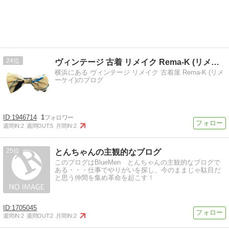
24
ヴィンテージ 古着 リメイク Rema-K (リメーケイ)
横浜にある ヴィンテージ リメイク 古着屋 Rema-K (リメ
ーケイ)のブログ
1946714
1
週間IN:
2
週間OUT:
5
月間IN:
2
25
とんちゃんの主観的なブログ
このブログはBlueMen とんちゃんの主観的なブログで
ある・・・仕事でやりがいを探し、今のままじゃ駄目だ
と思う仲間を集め革命を起こす！
1705045
週間IN:
2
週間OUT:
2
月間IN:
2