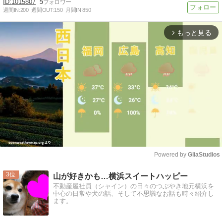
1015807
5
週間IN:
200
週間OUT:
150
月間IN:
850
もっと見る
arrow_forward_ios
Powered by 
GliaStudios
Mute
3
山が好きかも…横浜スイートハッピー
不動産屋社員（シャイン）の日々のつぶやき地元横浜を
中心の日常や犬の話、そして不思議なお話も時々紹介し
ます。