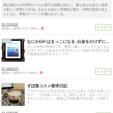
横浜南区の少年野球チームの様子を頻繁に紹介し、勝ち負けを超えた成長
や新しい仲間との出会いを伝える温かい雰囲気が魅力。仲間や監督の支え
とともに、青春の一ページが綴られている。
1124102
週間IN:
1
週間OUT:
32
月間IN:
1
28
なにわGirl はまっこになる -お金をかけずに自分らしい…
なにわGirlのShokoです。横浜へ越しハマっ子になりまし
たｴｾﾃﾞｽｶﾞ...お金をかけず自分らしいStyleで生活する為
の賃貸住宅DIYがメインです。
1692673
週間IN:
1
週間OUT:
5
月間IN:
1
29
ずぼ楽コスメ探求日記
アラサーおたくOLがずぼらな人でも楽して使える良いコ
スメ、『ずぼ楽コスメ』をご紹介します！おたくだって
きれいになりたい。最近は刀剣乱舞の沼が深くて大変で
す。