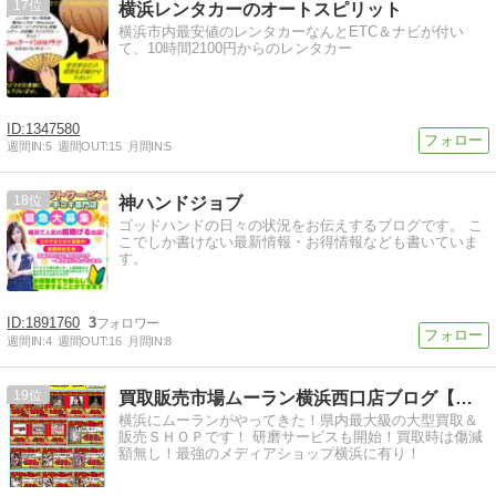
17
横浜レンタカーのオートスピリット
横浜市内最安値のレンタカーなんとETC＆ナビが付い
て、10時間2100円からのレンタカー
1347580
週間IN:
5
週間OUT:
15
月間IN:
5
18
神ハンドジョブ
ゴッドハンドの日々の状況をお伝えするブログです。 こ
こでしか書けない最新情報・お得情報なども書いていま
す。
1891760
3
週間IN:
4
週間OUT:
16
月間IN:
8
19
買取販売市場ムーラン横浜西口店ブログ【３階中古フロア】
横浜にムーランがやってきた！県内最大級の大型買取＆
販売ＳＨＯＰです！ 研磨サービスも開始！買取時は傷減
額無し！最強のメディアショップ横浜に有り！