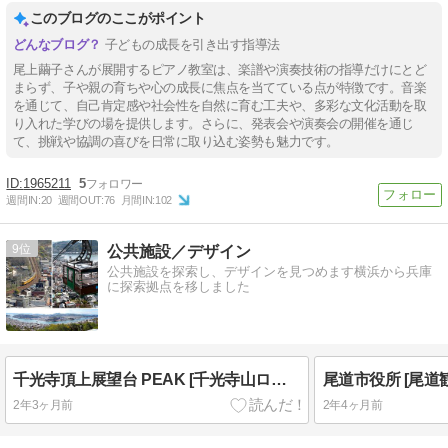
このブログのここがポイント
子どもの成長を引き出す指導法
尾上繭子さんが展開するピアノ教室は、楽譜や演奏技術の指導だけにとど
まらず、子や親の育ちや心の成長に焦点を当てている点が特徴です。音楽
を通じて、自己肯定感や社会性を自然に育む工夫や、多彩な文化活動を取
り入れた学びの場を提供します。さらに、発表会や演奏会の開催を通じ
て、挑戦や協調の喜びを日常に取り込む姿勢も魅力です。
1965211
5
週間IN:
20
週間OUT:
76
月間IN:
102
9
公共施設／デザイン
公共施設を探索し、デザインを見つめます横浜から兵庫
に探索拠点を移しました
千光寺頂上展望台 PEAK [千光寺山ロープウェイ]
2年3ヶ月前
2年4ヶ月前