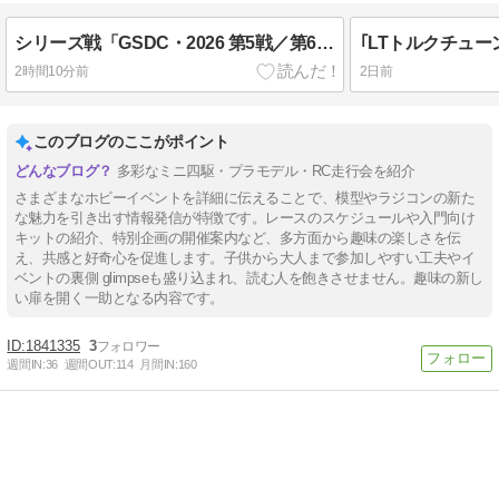
シリーズ戦「GSDC・2026 第5戦／第6戦」開催報告です
2時間10分前
2日前
このブログのここがポイント
多彩なミニ四駆・プラモデル・RC走行会を紹介
さまざまなホビーイベントを詳細に伝えることで、模型やラジコンの新た
な魅力を引き出す情報発信が特徴です。レースのスケジュールや入門向け
キットの紹介、特別企画の開催案内など、多方面から趣味の楽しさを伝
え、共感と好奇心を促進します。子供から大人まで参加しやすい工夫やイ
ベントの裏側 glimpseも盛り込まれ、読む人を飽きさせません。趣味の新し
い扉を開く一助となる内容です。
1841335
3
週間IN:
36
週間OUT:
114
月間IN:
160