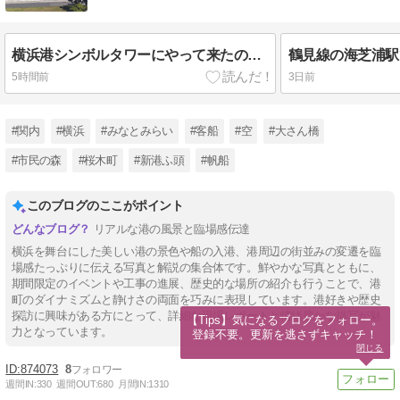
横浜港シンボルタワーにやって来たのは2年ぶり、新本牧ふ頭の工事はどうなった？
5時間前
3日前
#関内
#横浜
#みなとみらい
#客船
#空
#大さん橋
#市民の森
#桜木町
#新港ふ頭
#帆船
このブログのここがポイント
リアルな港の風景と臨場感伝達
横浜を舞台にした美しい港の景色や船の入港、港周辺の街並みの変遷を臨
場感たっぷりに伝える写真と解説の集合体です。鮮やかな写真とともに、
期間限定のイベントや工事の進展、歴史的な場所の紹介も行うことで、港
町のダイナミズムと静けさの両面を巧みに表現しています。港好きや歴史
探訪に興味がある方にとって、詳細な現場レポートと情緒豊かな描写が魅
【Tips】気になるブログをフォロー。

力となっています。
登録不要。更新を逃さずキャッチ！
閉じる
874073
8
週間IN:
330
週間OUT:
680
月間IN:
1310