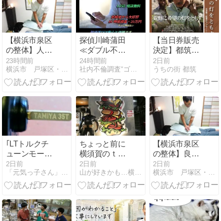
８円」を買い
ました！
【横浜市泉区
探偵川崎蒲田
【当日券販売
の整体】人生
≪ダブル不倫
決定】都筑区
の「無敵タイ
調査≫離婚慰
センター北の
23時間前
24時間前
2日前
横浜市 戸塚区・泉区 点心整体のブログ
社内不倫調査”ゴリラ探偵事務所(証拠集め)離婚慰謝料東京横浜
うちの街 都筑
ム」に気をつ
謝料・不貞行
ボッシュホー
けたい！養生
為証拠集めゴ
ルで谷津賢二
歌から学ぶ年
リラ探偵事務
監督のアフタ
齢ごとの身体
所・有責配偶
ートーク付き
の変化と予防
者一方的離婚
映画上演会
整体｜点心整
別居2026年8
「荒野に希望
体
月3月不倫調
の灯をとも
査探偵川崎蒲
す」８月９日
｢LTトルクチ
ちょっと前に
【横浜市泉区
田
開催！ 私もボ
ューンモータ
横須賀のｔｕ
の整体】良い
ランティアし
ー(35T)｣走行
ｎａｍｉ行っ
姿勢を当たり
2日前
2日前
2日前
ます！
「元気っ子さん」(ミニ四駆コース常設店)公式ブログ
山が好きかも…横浜スイートハッピー
横浜市 戸塚区・泉区 点心整体のブログ
テスト
てバーガー食
前に！「丹田
べたお話🍔オ
（体幹）」を
ネエとシャチ
意識して無理
ョーさんは似
なく美姿勢を
てるかも🎵
キープする方