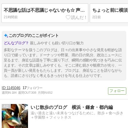
不思議な話は不思議じゃないかも☆ 声を聴くにはお早めに🎵 犬語も猫語も動物語！？
21時間前
2日前
このブログのここがポイント
親しみやすくも鋭い切り口が魅力
多彩なテーマを扱うこのブログは、日々の出来事や小さな発見を軽妙な語
り口で綴っています。ドーナッツや野菜、雨の日の気分、政治ニュースに
至るまで、身近な話題を丁寧に掘り下げ、瞬間の感動や気づきを巧みに伝
えます。その文章は親しみやすくも、そこに潜む鋭さや観察力が光り、一
頁一頁が新しい発見をもたらします。ブログは、身近なことを語りながら
も、読者にさりげなく考えるきっかけを与える仕上がりです。
1145046
17
週間IN:
184
週間OUT:
308
月間IN:
652
4
いじ散歩のブログ 横浜・鎌倉・都内編
遠い過去と遠い未来をつなげるために。散歩＋食べ歩き
＋学園祭＋フィットネス