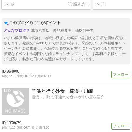
15日前
15日前
このブログのここがポイント
地域密着型、多品種展開、価格競争力
いまい呉服店の特徴は、地域に根ざした幅広い品揃えと手頃な価格設定に
あります。複数の市やエリアでの実績を誇り、季節のフェアや割引キャン
ペーンを巧みに展開し、伝統衣装を求める方々にとって頼れる存在です。
頻繁なイベントや専門的な商品ラインナップにより、お客様の多様なニー
ズに応え、特別な日の衣装選びをサポートしています。
964908
週間IN:
10
週間OUT:
120
月間IN:
10
12
子供と行く外食 横浜・川崎
横浜・川崎で子連れで食べやすい店を紹介
1358679
週間IN:
10
週間OUT:
40
月間IN:
10