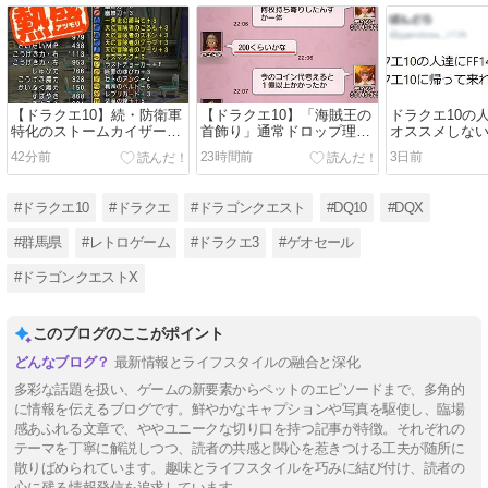
【ドラクエ10】続・防衛軍
【ドラクエ10】「海賊王の
ドラクエ10の人
特化のストームカイザー装
首飾り」通常ドロップ理論
オススメしな
備
値完成に１億G以上かかる
エ10に帰って
42分前
23時間前
3日前
模様！！今はとりあえずい
からね。
い通ドロ腕が欲しい！
#ドラクエ10
#ドラクエ
#ドラゴンクエスト
#DQ10
#DQX
#群馬県
#レトロゲーム
#ドラクエ3
#ゲオセール
#ドラゴンクエストX
このブログのここがポイント
最新情報とライフスタイルの融合と深化
多彩な話題を扱い、ゲームの新要素からペットのエピソードまで、多角的
に情報を伝えるブログです。鮮やかなキャプションや写真を駆使し、臨場
感あふれる文章で、ややユニークな切り口を持つ記事が特徴。それぞれの
テーマを丁寧に解説しつつ、読者の共感と関心を惹きつける工夫が随所に
散りばめられています。趣味とライフスタイルを巧みに結び付け、読者の
心に残る情報発信を追求しています。