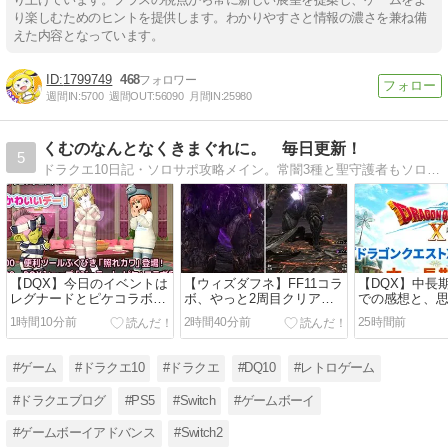
り楽しむためのヒントを提供します。わかりやすさと情報の濃さを兼ね備
えた内容となっています。
1799749
468
週間IN:
5700
週間OUT:
56090
月間IN:
25980
くむのなんとなくきまぐれに。 毎日更新！
5
ドラクエ10日記・ソロサポ攻略メイン。常闇3種と聖守護者もソロサポでクリア済。現在は、コンシューマー色々とドラクエ10日記やってます！是非きてね！
【DQX】今日のイベントは
【ウィズダフネ】FF11コラ
【DQX】中長
レグナードとピケコラボ、
ボ、やっと2周目クリアし
での感想と、
他、鎌スパスタ育成日記
たお話【第77話】
【ドラクエ愛
1時間10分前
2時間40分前
25時間前
#ゲーム
#ドラクエ10
#ドラクエ
#DQ10
#レトロゲーム
#ドラクエブログ
#PS5
#Switch
#ゲームボーイ
#ゲームボーイアドバンス
#Switch2