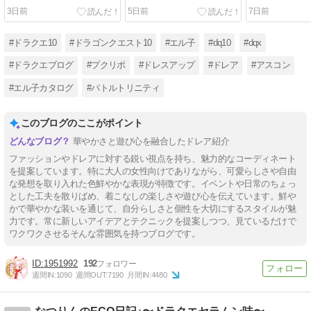
3日前
5日前
7日前
#ドラクエ10
#ドラゴンクエスト10
#エル子
#dq10
#dqx
#ドラクエブログ
#プクリポ
#ドレスアップ
#ドレア
#アスコン
#エル子カタログ
#バトルトリニティ
このブログのここがポイント
華やかさと遊び心を融合したドレア紹介
ファッションやドレアに対する鋭い視点を持ち、魅力的なコーディネート
を提案しています。特に大人の女性向けでありながら、可愛らしさや自由
な発想を取り入れた色鮮やかな表現が特徴です。イベントや日常のちょっ
とした工夫を散りばめ、着こなしの楽しさや遊び心を伝えています。鮮や
かで華やかな装いを通じて、自分らしさと個性を大切にするスタイルが魅
力です。常に新しいアイデアとテクニックを提案しつつ、見ているだけで
ワクワクさせるそんな雰囲気を持つブログです。
1951992
192
週間IN:
1090
週間OUT:
7190
月間IN:
4480