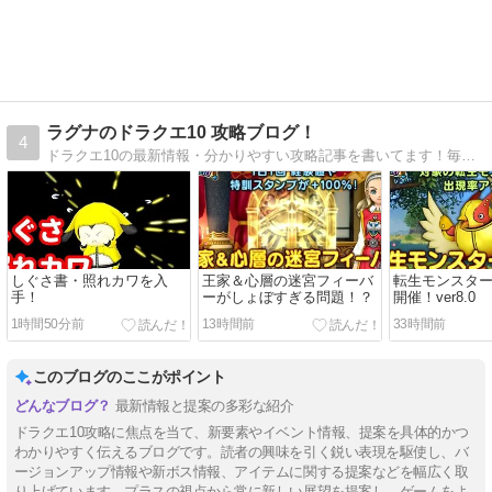
ラグナのドラクエ10 攻略ブログ！
4
ドラクエ10の最新情報・分かりやすい攻略記事を書いてます！毎日更新！
しぐさ書・照れカワを入
王家＆心層の迷宮フィーバ
転生モンスタ
手！
ーがしょぼすぎる問題！？
開催！ver8.0
1時間50分前
13時間前
33時間前
このブログのここがポイント
最新情報と提案の多彩な紹介
ドラクエ10攻略に焦点を当て、新要素やイベント情報、提案を具体的かつ
わかりやすく伝えるブログです。読者の興味を引く鋭い表現を駆使し、バ
ージョンアップ情報や新ボス情報、アイテムに関する提案などを幅広く取
り上げています。プラスの視点から常に新しい展望を提案し、ゲームをよ