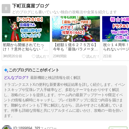
下町豆腐屋ブログ
8
どのブログにも書いていない独自の攻略法や金策を紹介します
初期から開催されてたっ
【総額１億６２７５万Ｇ】
祝☆１４周年
け！？意外と知らない「最
今年も「最強パラメータ調
られないバー
強パラメータ調査」の歴史
査」に挑戦！アストルティ
の「ふくびき
3時間20分前
23時間前
2日前
を徹底解説！！
ア最強のこうげき力１位に
出！！
向けた激アツ奮闘記！！！
このブログのここがポイント
最新機能と検証情報を鋭く解説
ドラゴンクエストXの便利な新要素や検証結果を詳しく紹介します。イベン
トスキップや宝珠レア入手確率など、多彩なテーマをわかりやすく解説
し、攻略のヒントを提供します。ゲーム内の最新アップデートや限定イベ
ントの情報も瞬時にキャッチし、プレイ効率アップに役立つ内容を届けま
す。難解なポイントも丁寧に解説しながら、読みやすさにも配慮していま
す。何事も詳細な情報と共にリアルタイムに追いかけ、攻略の一助を担い
ます。
1899894
321