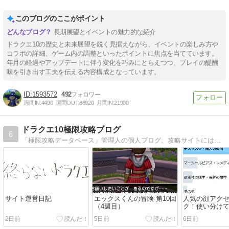
このブログのここがポイント
長期展望とイベントの魅力的な紹介
ドラクエ10の歴史と未来展望を鋭く見据えながら、イベントの楽しみ方や
コラボの詳細、ゲーム内の調整といったポイントに焦点を当てています。
年月の経過やアップデートに伴う変化を巧みにとらえつつ、プレイの醍醐
味を引き出す工夫を伝える内容構成となっています。
1593572
492
週間IN:
4490
週間OUT:
86920
月間IN:
21900
ドラクエ10極限攻略ブログ
6
「極限攻略データベース」管理人の個人ブログ。攻略サイトには書けないような情報や時事ネタを扱います！
サイト運営日記
エックスくんの冒険 第10回
人気の顔アク
（4週目）
ク！使い分け
そう
2日前
5日前
6日前