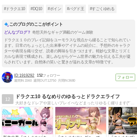
#ドラクエ10
#DQ10
#ボイン
#バグド王
#すごくゆれる
このブログのここがポイント
奇想天外なギャグ満載のゲーム体験
ドラクエ１０のプレイ記録をユーモラスな視点から綴ることで知られてい
ます。日常のちょっとした出来事やアイテムの紹介に、予想外のキャラク
ターや表現を織り交ぜ、読者の興味を引きつけます。軽妙な文章とリズミ
カルな表現で構成され、楽しみながらゲーム世界の魅力を伝える工夫が凝
らされています。自然体の笑いと驚きが溢れる文章が特徴です。
1919292
152
週間IN:
1560
週間OUT:
12750
月間IN:
3680
ドラクエ10 るなめりのゆるっとドラクエライフ
12
大好きなドレアや楽しいプレイべなどまったりゆるく綴ります(*´ω｀*)♪ドレアはレシピも公開中！