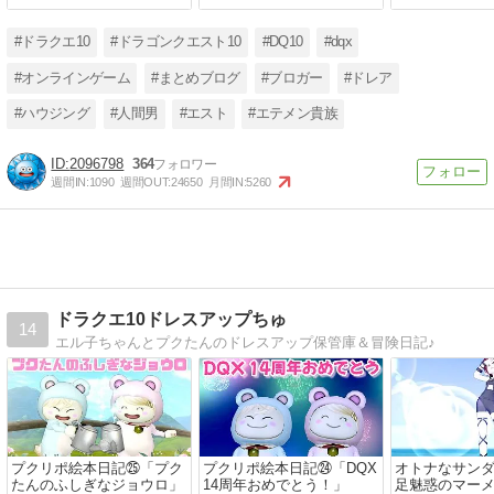
#ドラクエ10
#ドラゴンクエスト10
#DQ10
#dqx
#オンラインゲーム
#まとめブログ
#ブロガー
#ドレア
#ハウジング
#人間男
#エスト
#エテメン貴族
2096798
364
週間IN:
1090
週間OUT:
24650
月間IN:
5260
ドラクエ10ドレスアップちゅ
14
エル子ちゃんとプクたんのドレスアップ保管庫＆冒険日記♪
プクリポ絵本日記㉕「プク
プクリポ絵本日記㉔「DQX
オトナなサン
たんのふしぎなジョウロ」
14周年おめでとう！」
足魅惑のマー