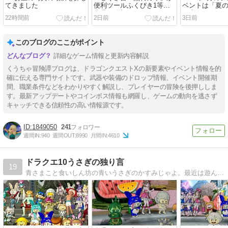
てきました
便利ツールふくびき1等の
ベントは「夏
賞品に追加されます
し隊！」です
22時間前
2日前
3日前
このブログのここがポイント
詳細なゲーム情報と更新内容解説
くうちゃ冒険譚ブログは、ドラゴンクエストXの新要素やイベント情報を的
確に伝える専門サイトです。武器や装備のドロップ情報、イベント開催期
間、職業条件などをわかりやすく解説し、プレイヤーの冒険を後押ししま
す。最新アップデートやコインボス情報も網羅し、ゲームの動向を逃さず
キャッチできる信頼性の高い情報源です。
1849050
241
週間IN:
940
週間OUT:
8990
月間IN:
4610
ドラクエ10うさぎの独り言
19
青さまこと食いしん坊の青いうさぎのかすみじゃよ。最近は遊んだお写真とYouTube配信時のスライドショーに載せたリスナー様の食べ物写真を毎日の記事にしてるうさよ。