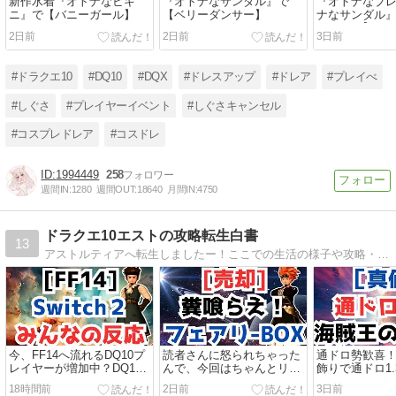
新作水着『オトナなビキ
『オトナなサンダル』で
『オトナなブ
ニ』で【バニーガール】
【ベリーダンサー】
ナなサンダル
スちゃん】
2日前
2日前
3日前
#ドラクエ10
#DQ10
#DQX
#ドレスアップ
#ドレア
#プレイべ
#しぐさ
#プレイヤーイベント
#しぐさキャンセル
#コスプレドレア
#コスドレ
1994449
258
週間IN:
1280
週間OUT:
18640
月間IN:
4750
ドラクエ10エストの攻略転生白書
13
アストルティアへ転生しましたー！ここでの生活の様子や攻略・金策・イベント等の情報を発信していきます。ドレア・ハウジング・職人・攻略・アップデート情報等の日常の記事を書いて行きます。
今、FF14へ流れるDQ10プ
読者さんに怒られちゃった
通ドロ勢歓喜
レイヤーが増加中？DQ10
んで、今回はちゃんとリア
飾りで通ドロ1
界隈でFF14の話題が急増
ルグッズを売って来ました
特に恩恵が得
18時間前
2日前
3日前
中！
よっと！
ついて