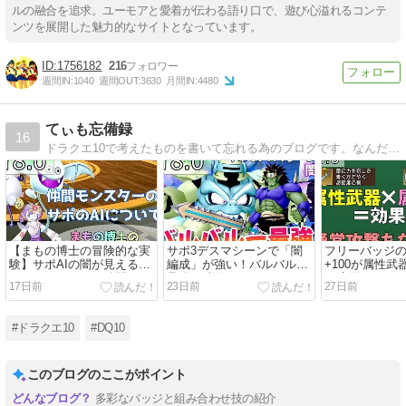
ルの融合を追求。ユーモアと愛着が伝わる語り口で、遊び心溢れるコンテ
ンツを展開した魅力的なサイトとなっています。
1756182
216
週間IN:
1040
週間OUT:
3630
月間IN:
4480
てぃも忘備録
16
ドラクエ10で考えたものを書いて忘れる為のブログです。なんだっけ？とモヤっとする前に書いて忘れよう忘備録！バトルの攻略記事が多めです。
【まもの博士の冒険的な実
サポ3デスマシーンで「闇
フリーバッジ
験】サポAIの闇が見えるコ
編成」が強い！バルバルー
+100が属性
ンテンツだった？仲間モン
最強の時代！
で適用される
17日前
23日前
27日前
スターのDPSから見るオス
ました
スメについて
#ドラクエ10
#DQ10
このブログのここがポイント
多彩なバッジと組み合わせ技の紹介