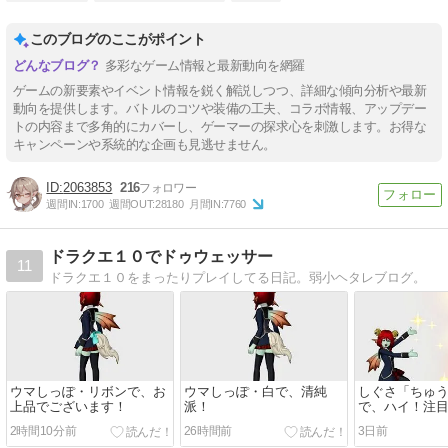
このブログのここがポイント
多彩なゲーム情報と最新動向を網羅
ゲームの新要素やイベント情報を鋭く解説しつつ、詳細な傾向分析や最新
動向を提供します。バトルのコツや装備の工夫、コラボ情報、アップデー
トの内容まで多角的にカバーし、ゲーマーの探求心を刺激します。お得な
キャンペーンや系統的な企画も見逃せません。
2063853
216
週間IN:
1700
週間OUT:
28180
月間IN:
7760
ドラクエ１０でドゥウェッサー
11
ドラクエ１０をまったりプレイしてる日記。弱小ヘタレブログ。
ウマしっぽ・リボンで、お
ウマしっぽ・白で、清純
しぐさ「ちゅ
上品でございます！
派！
で、ハイ！注
2時間10分前
26時間前
3日前