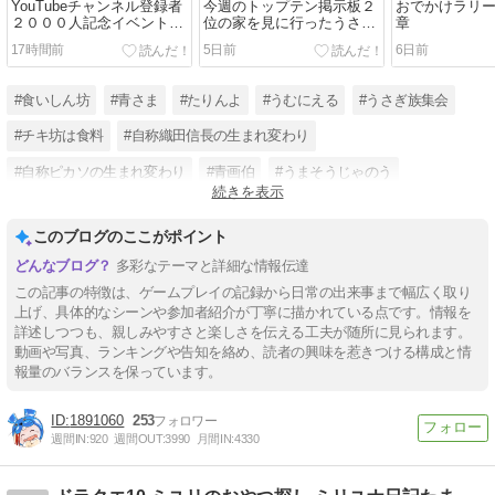
YouTubeチャンネル登録者
今週のトップテン掲示板２
おでかけラリ
２０００人記念イベントの
位の家を見に行ったうさ
章
レポート
【動画有】
17時間前
5日前
6日前
#食いしん坊
#青さま
#たりんよ
#うむにえる
#うさぎ族集会
#チキ坊は食料
#自称織田信長の生まれ変わり
#自称ピカソの生まれ変わり
#青画伯
#うまそうじゃのう
続きを表示
#青防衛軍
#YouTubeチャンネル登録3000人目指してます
このブログのここがポイント
多彩なテーマと詳細な情報伝達
この記事の特徴は、ゲームプレイの記録から日常の出来事まで幅広く取り
上げ、具体的なシーンや参加者紹介が丁寧に描かれている点です。情報を
詳述しつつも、親しみやすさと楽しさを伝える工夫が随所に見られます。
動画や写真、ランキングや告知を絡め、読者の興味を惹きつける構成と情
報量のバランスを保っています。
1891060
253
週間IN:
920
週間OUT:
3990
月間IN:
4330