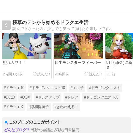
桜草のテンから始めるドラクエ生活
9
読んで下さった方に少しでも笑って頂けたら嬉しいです♪
照れカワ！！
転生モンスターフィーバー
8月7日(金)に
さ！！
2時間30分前
26時間前
3日前
#ドラクエ10
#ドラゴンクエスト10
#エル子
#ドラゴンクエスト
#DQ10
#DQX
#ドレスアップ
#ドレア
#ドラゴンクエストX
#ドラクエX
#際和得留子
#きわわえるこ
このブログのここがポイント
軽妙な会話と多彩な日常描写