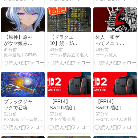
宮魔術師ロー
ブ上の評価と
スキル –
SOGOENZAI.PYA.J
（自動投稿・
他サイトに飛
【原神】原神
【ドラクエ
外人「和ゲー
びます）
がウマ娘みた
10】続・防衛
ってメニュー
いにキャラデ
軍特化のスト
が英語だらけ
41分前
43分前
46分前
原神速報 | GENSHINまとめ
ゲーム積み立て名人
ゲーム魔人
ザがネタ切れ
ームカイザー
だけど理解出
してるとか言
装備
来てる？美的
ってる奴いる
センスでわざ
んだが、そう
とそうして
なの？
る？」
ブラックジャ
【FF14】
【FF14】
ックで召喚す
Switch2版は携
Switch2版は携
る『神の一
帯モード前
帯モード前
51分前
57分前
57分前
PixMofu ゲーム情報 × コミュニティ × 自作アプリ
ネトゲ集会所
FF14ひかせん速報
手』が配信開
提？「ドック
提？「ドック
始 ― 1,050
＋有線で遊ぶ
＋有線で遊ぶ
円、記念セー
のが普通」と
のが普通」と