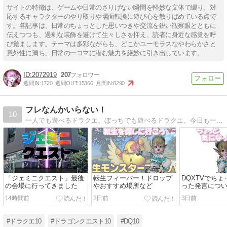
サイトの特徴は、ゲームや日常のさりげない瞬間を軽妙な文体で綴り、対
応するキャラクターのやり取りや場面転換に遊び心を散りばめている点で
す。各記事は、日常のちょっとした思いつきや交流を鋭い観察眼とともに
伝えつつも、過剰な装飾を避けて生々しさを抑え、読者に身近な感覚を呼
び覚まします。テーマは多彩ながらも、どこかユーモラスなやわらかさと
意外性に満ち、日常の一コマに潜む魅力を絶妙に引き出しています。
2072919
207
週間IN:
1720
週間OUT:
15360
月間IN:
8290
フレなんかいらない！
10
一人でも遊べるドラクエ、ぼっちでも遊べるドラクエ。今日も一人楽しくアストルティアを冒険中！
「ジェミニクエスト」最後
転生フィーバー！ドロップ
DQXTVでち
の会場に行ってきました
やおすすめ場所など
った発言につ
14時間前
2日前
3日前
#ドラクエ10
#ドラゴンクエスト10
#DQ10