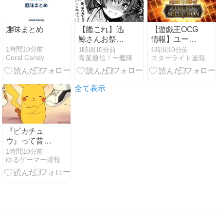
趣味まとめ
【艦これ】迅
【遊戯王OCG
鯨さんお祭り
情報】ユーテ
に誘ったけど
ィリティセレ
1時間10分前
1時間10分前
1時間10分前
Coral Candy
青葉通信！〜艦隊これくしょんまとめ〜
スターライト速報
なんか忙しそ
クションの収
うだったでち
録リストが判
他
明！
全て表示
『ピカチュ
ウ』って昔の
方が可愛かっ
1時間10分前
ゆるゲーマー遅報
たよな