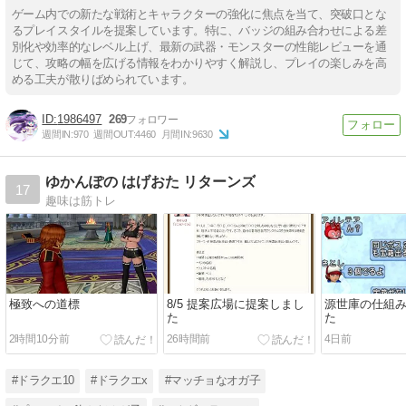
ゲーム内での新たな戦術とキャラクターの強化に焦点を当て、突破口とな
るプレイスタイルを提案しています。特に、バッジの組み合わせによる差
別化や効率的なレベル上げ、最新の武器・モンスターの性能レビューを通
じて、攻略の幅を広げる情報をわかりやすく解説し、プレイの楽しみを高
める工夫が散りばめられています。
1986497
269
週間IN:
970
週間OUT:
4460
月間IN:
9630
ゆかんぽの はげおた リターンズ
17
趣味は筋トレ
極致への道標
8/5 提案広場に提案しまし
源世庫の仕組
た
た
2時間10分前
26時間前
4日前
#ドラクエ10
#ドラクエx
#マッチョなオガ子