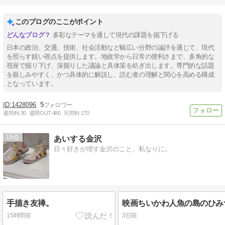
このブログのここがポイント
多彩なテーマを通して現代の課題を掘下げる
日本の政治、交通、技術、社会活動など幅広い分野の論評を通じて、現代
を照らす鋭い視点を提供します。地政学から日常の便利さまで、多角的な
視座で掘り下げ、深掘りした議論と具体策を紡ぎ出します。専門的な話題
を親しみやすく、かつ具体的に解説し、読む者の理解と関心を高める構成
となっています。
1428096
5
週間IN:
30
週間OUT:
480
月間IN:
170
15
あいする金沢
日々好きが増す金沢のこと、私なりに。
手描き友禅。
映画ちいかわ人魚の島のひみつ
15時間前
3日前