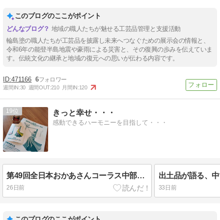
このブログのここがポイント
地域の職人たちが魅せる工芸品管理と支援活動
輪島塗の職人たちが工芸品を披露し未来へつなぐための展示会の情報と、
令和6年の能登半島地震や豪雨による災害と、その復興の歩みを伝えていま
す。伝統文化の継承と地域の復元への思いが伝わる内容です。
471166
6
週間IN:
30
週間OUT:
210
月間IN:
120
19
きっと幸せ・・・
感動できるハーモニーを目指して・・・
第49回全日本おかあさんコーラス中部支部大会
出土品が語る、中
26日前
33日前
このブログのここがポイント