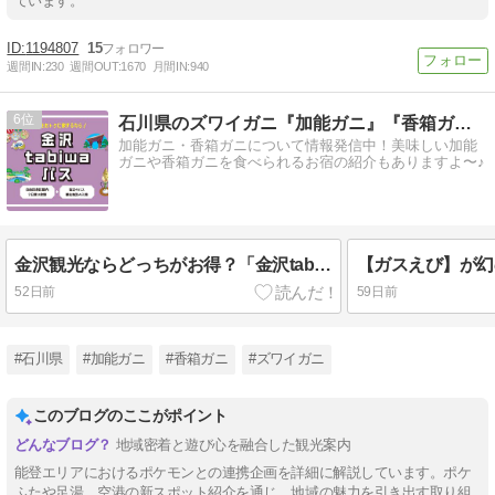
ています。
1194807
15
週間IN:
230
週間OUT:
1670
月間IN:
940
6
石川県のズワイガニ『加能ガニ』『香箱ガニ』の情報マガジン
加能ガニ・香箱ガニについて情報発信中！美味しい加能
ガニや香箱ガニを食べられるお宿の紹介もありますよ〜♪
金沢観光ならどっちがお得？「金沢tabiwaパス」と「金沢市内1日フリー乗車券」
52日前
59日前
#石川県
#加能ガニ
#香箱ガニ
#ズワイガニ
このブログのここがポイント
地域密着と遊び心を融合した観光案内
能登エリアにおけるポケモンとの連携企画を詳細に解説しています。ポケ
ふたや足湯、空港の新スポット紹介を通じ、地域の魅力を引き出す取り組