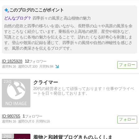
このブログのここがポイント
四季折々の風景と高山植物の魅力
自然の息吹と四季の移ろいを追いながら、長野県の山々や高原の風景を余
すところなく紹介しています。乗鞍岳や上高地の絶景、星空や樹氷など、
写真とともに各地の魅力を伝えることで、訪れたくなる好奇心を刺激しま
す。登山や散策の記録を通じて、四季折々の風情や自然の神秘性を感じさ
せ、風景の奥深さを伝えるブログです。
1825928
12
週間IN:
16
週間OUT:
100
月間IN:
84
23
クライマー
20代の経営者として頑張っております！仕事やプライベ
ートを日々発信しております。
980765
1
週間IN:
16
週間OUT:
0
月間IN:
16
24
着物と和雑貨ブログきものふくしま