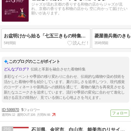
ジャズが流れ京都の香りする和物の店からジャズが流
れ、京都の香りする和物の店から 空に向かって届けたい
願いがあります。
お盆明けから始る「七五三きもの特集」の看板が店頭に立つ/そして横浜より「ゆかたの夕べ」への出席を頂く
5時間前
35時間前
このブログのここがポイント
伝統と革新を融合させた着物特集
多彩なイベントや季節の移り変わりに合わせ、伝統的な織物や染め技術を
活かした着物や帯を紹介しています。夏の涼しさを追求しつつ、現代感覚
のコーディネートや新商品への挑戦を通じて、着物の魅力を再発見させる
新たなユニークさを追求しています。流行や季節の変化に合わせて進化し
続ける店主の情熱が、見ている側にも心地よさを与えます。
599970
5
週間IN:
12
週間OUT:
106
月間IN:
66
25
石川県、金沢市、白山市、能美市のリサイクルショップ、ブラン…