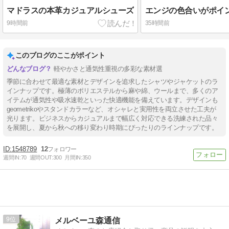
マドラスの本革カジュアルシューズ
エンジの色合いがポイ
9時間前
35時間前
このブログのここがポイント
軽やかさと通気性重視の多彩な素材選
季節に合わせて最適な素材とデザインを追求したシャツやジャケットのラ
インナップです。極薄のポリエステルから麻や綿、ウールまで、多くのア
イテムが通気性や吸水速乾といった快適機能を備えています。デザインも
geometrikoやスタンドカラーなど、オシャレと実用性を両立させた工夫が
光ります。ビジネスからカジュアルまで幅広く対応できる洗練された品々
を展開し、夏から秋への移り変わり時期にぴったりのラインナップです。
1548789
12
週間IN:
70
週間OUT:
300
月間IN:
350
9
メルベーユ森通信