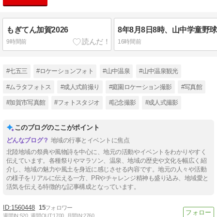
もぎてん加賀2026
9時間前
16時間前
#七五三
#ロケーションフォト
#山中温泉
#山中温泉観光
#ムラタフォトス
#成人式前撮り
#庭園ロケーション撮影
#写真館
#加賀市写真館
#フォトスタジオ
#記念撮影
#成人式撮影
このブログのここがポイント
地域の行事とイベントに焦点
北陸地域の祭典や風物詩を中心に、地元の活動やイベントをわかりやすく
伝えています。各種祭りやマラソン、温泉、地域の歴史や文化を幅広く紹
介し、地域の魅力や風土を身近に感じさせる内容です。地元の人々や活動
の様子をリアルに伝える一方、PRやチャレンジ精神も盛り込み、地域愛と
活気を伝える特徴的な記事構成となっています。
1560448
15
週間IN:
520
週間OUT:
1700
月間IN:
2760