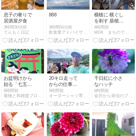
8月14日～31
日。
息子の奢りで
888
横槍に 横ぐし
居酒屋夕食
を刺す 盾槍か
～注文の多い
3時間50分前
3時間30分前
4時間前
飲食業アドバイザー山さんのAiuto（アユート！）ブログ
てんもく日記
MDK まちのでんきやのブログ
まちのでんき
や＃４２７～
お盆明けから
20キロ走って
千日紅に小さ
始る「七五三
からの仕事は
なハッチ
きもの特集」
ちょっと辛
5時間前
5時間前
6時間前
着物と和雑貨ブログきものふくしま
オーダーシャツ専門店 金沢 金港堂 社長ブログ
金沢から発信のブログ kanazawa712
の看板が店頭
い。
に立つ/そして
横浜より「ゆ
かたの夕べ」
への出席を頂
く