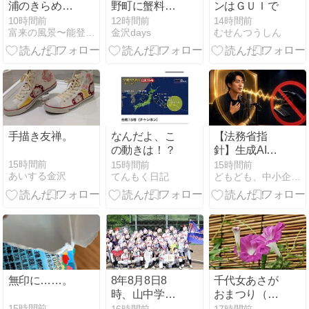
浦のきらめき
野町に蟹料理
ンはＧＵＩで
2026は9月12
店『かにじぇ
10時間前
12時間前
14時間前
富来の風景〜能登の風景
金沢days
むせんつうしん
日(土)開催
んぬ 金沢』が
オープンする
らしい。
手描き友禅。
なんだよ、こ
【法務省指
の動きは！？
針】生成AIの
「声の無断利
15時間前
15時間前
15時間前
あいする金沢
てんもく日記
どもども、中小企業診断士の遠田幹雄です。
用」はどこか
らアウト？中
小企業が押さ
えるべき3類
型・実例と、
声を資産に変
える攻めの一
手
無印に……。
8年8月8日8
千代女あさが
時、山中学童
おまつり（前
野球クラブ県
編）
15時間前