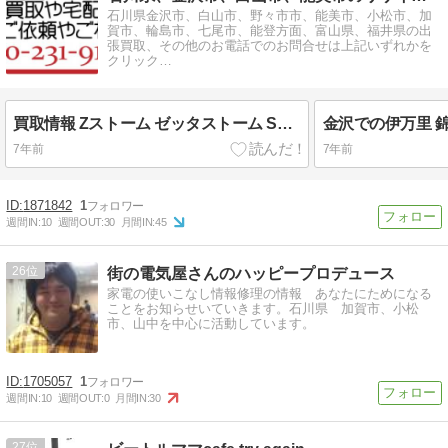
石川県金沢市、白山市、野々市市、能美市、小松市、加
賀市、輪島市、七尾市、能登方面、富山県、福井県の出
張買取、その他のお電話でのお問合せは上記いずれかを
クリック…
買取情報 Zストーム ゼッタストーム SE3196-J サイクロン掃除機1
金沢での伊万里 
7年前
7年前
1871842
1
週間IN:
10
週間OUT:
30
月間IN:
45
26
街の電気屋さんのハッピープロデュース
家電の使いこなし情報修理の情報 あなたにためになる
ことをお知らせいていきます。石川県 加賀市、小松
市、山中を中心に活動しています。
1705057
1
週間IN:
10
週間OUT:
0
月間IN:
30
27