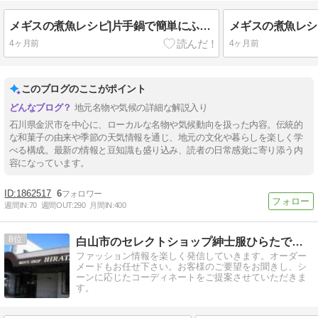
メギスの煮魚レシピ|片手鍋で簡単にふっくら！
4ヶ月前
4ヶ月前
このブログのここがポイント
地元名物や気候の詳細な解説入り
石川県金沢市を中心に、ローカルな名物や気候動向を扱った内容。伝統的
な和菓子の由来や季節の天気情報を通じ、地元の文化や暮らしを楽しく学
べる構成。最新の情報と豆知識も盛り込み、読者の日常感覚に寄り添う内
容になっています。
1862517
6
週間IN:
70
週間OUT:
290
月間IN:
400
8
白山市のセレクトショップ紳士服ひらたです。
ファッション情報を楽しく発信していきます。オーダー
メードもお任せ下さい。お客様のご要望をお聞きし、シ
ーンに応じたコーディネートをご提案させていただきま
す。