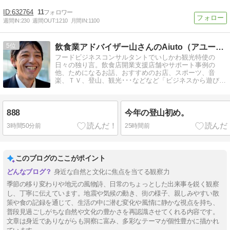
632764
11
週間IN:
230
週間OUT:
1210
月間IN:
1100
5
飲食業アドバイザー山さんのAiuto（アユート！）ブログ
フードビジネスコンサルタントでいしかわ観光特使の
日々の独り言。飲食店開業支援店舗やサポート事例の
他、ためになるお話、おすすめのお店、スポーツ、音
楽、ＴＶ、登山、観光･･･などなど「ビジネスから遊びま
で」を幅広く綴る知的で軽薄な雑感ブログ。
888
今年の登山初め。
3時間50分前
25時間前
このブログのここがポイント
身近な自然と文化に焦点を当てる観察力
季節の移り変わりや地元の風物詩、日常のちょっとした出来事を鋭く観察
し、丁寧に伝えています。地震や気候の動き、街の様子、親しみやすい散
策や食の記録を通じて、生活の中に潜む変化や風情に静かな視点を持ち、
普段見過ごしがちな自然や文化の豊かさを再認識させてくれる内容です。
文章は身近でありながらも洞察に富み、多彩なテーマが個性豊かに描かれ