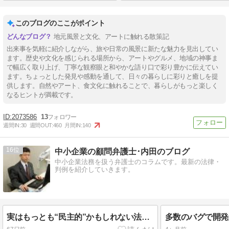
このブログのここがポイント
地元風景と文化、アートに触れる散策記
出来事を気軽に紹介しながら、旅や日常の風景に新たな魅力を見出してい
ます。歴史や文化を感じられる場所から、アートやグルメ、地域の神事ま
で幅広く取り上げ、丁寧な観察眼と和やかな語り口で彩り豊かに伝えてい
ます。ちょっとした発見や感動を通して、日々の暮らしに彩りと癒しを提
供します。自然やアート、食文化に触れることで、暮らしがもっと楽しく
なるヒントが満載です。
2073586
13
週間IN:
30
週間OUT:
460
月間IN:
140
16
中小企業の顧問弁護士･内田のブログ
中小企業法務を扱う弁護士のコラムです。最新の法律・
判例を紹介していきます。
実はもっとも“民主的”かもしれない法──イスラム法の正体