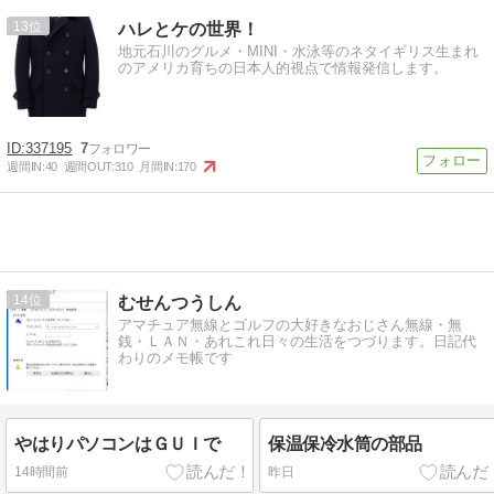
13
ハレとケの世界！
地元石川のグルメ・MINI・水泳等のネタイギリス生まれ
のアメリカ育ちの日本人的視点で情報発信します。
337195
7
週間IN:
40
週間OUT:
310
月間IN:
170
14
むせんつうしん
アマチュア無線とゴルフの大好きなおじさん無線・無
銭・ＬＡＮ・あれこれ日々の生活をつづります。日記代
わりのメモ帳です
やはりパソコンはＧＵＩで
保温保冷水筒の部品
14時間前
昨日