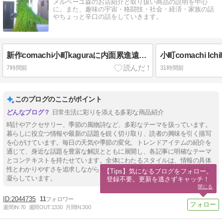
メルベーユ森のお店紹介と取り扱い商品の説明を中心
に。また、趣味の宇宙・格闘技・社会・経済・家族の話
やちょっと辛口の話をしていきます。
新作comachi小町kaguraに内面累進遠近両用レンズ～ドジャース今日も負けて7連敗～
7時間前
31時間前
このブログのここがポイント
日常生活に彩りを添える多彩な商品紹介
時計やアクセサリー、季節の風物詩など、多彩なテーマを扱っています。
暮らしに役立つ情報や最新の話題を鋭く切り取り、読者の興味を引く描写
を心がけています。毎日の天気や季節の変化、トレンドアイテムの紹介を
通じて、身近な話題を豊富な解説とともに展開し、各記事に明確なテーマ
とコンテキストを持たせています。全体にわたるスタイルは、情報の具体
性とわかりやすさを追求しながらも、日常の風景を詩的に映し出す工夫を
【Tips】気になるブログをフォロー。

凝らしています。
登録不要。更新を逃さずキャッチ！
閉じる
2044735
11
週間IN:
70
週間OUT:
1330
月間IN:
300