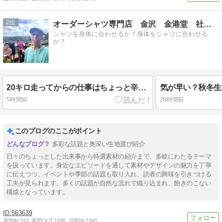
2
オーダーシャツ専門店 金沢 金港堂 社長ブログ
シャツを身体に合わせるか？身体をシャツに合わせる
か？
20キロ走ってからの仕事はちょっと辛い。
気が早い？秋冬生
5時間前
29時間前
このブログのここがポイント
多彩な話題と奥深い生地選び紹介
日々のちょっとした出来事から特選素材の紹介まで、多岐にわたるテーマ
を扱っています。身近なエピソードを通して素材やデザインの魅力を丁寧
に伝えつつ、イベントや季節の話題も取り入れ、読者の興味を引きつける
工夫が見られます。多くの話題が自然な流れで織り込まれ、飽きのこない
構成となっています。
563639
週間IN:
510
週間OUT:
1690
月間IN:
2160