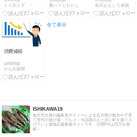
16時間前
17時間前
とりあえず・・・やってみよっ
酎ハイとわたし
金沢おもしろ発掘
大会初戦、遊
学館甲子園初
戦
全て表示
消費減税
18時間前
かもめ新聞
7
ISHIKAWA19
金沢市出身の編集長サティーによる石川県の観光や子育
て世代の遊び場・グルメ・今話題の人と共に町を盛り上
げていく地域応援密着サイトです。月間PVは25万を突
破！