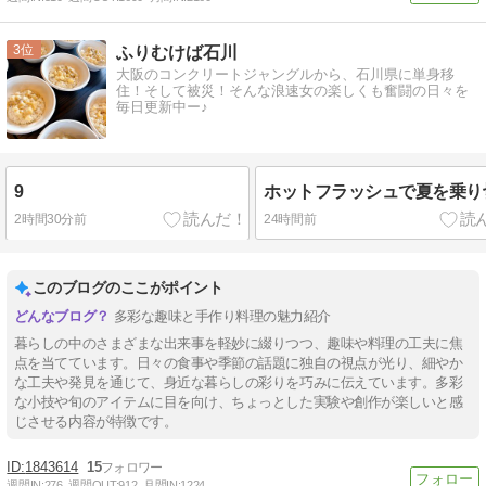
3
ふりむけば石川
大阪のコンクリートジャングルから、石川県に単身移
住！そして被災！そんな浪速女の楽しくも奮闘の日々を
毎日更新中ー♪
9
ホットフラッシュで夏を乗り
2時間30分前
24時間前
このブログのここがポイント
多彩な趣味と手作り料理の魅力紹介
暮らしの中のさまざまな出来事を軽妙に綴りつつ、趣味や料理の工夫に焦
点を当てています。日々の食事や季節の話題に独自の視点が光り、細やか
な工夫や発見を通じて、身近な暮らしの彩りを巧みに伝えています。多彩
な小技や旬のアイテムに目を向け、ちょっとした実験や創作が楽しいと感
じさせる内容が特徴です。
1843614
15
週間IN:
276
週間OUT:
912
月間IN:
1224