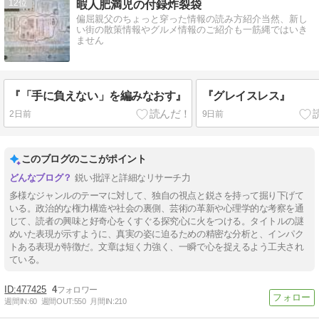
12
暇人肥満児の付録炸裂袋
偏屈親父のちょっと穿った情報の読み方紹介当然、新し
い街の散策情報やグルメ情報のご紹介も一筋縄ではいき
ません
『「手に負えない」を編みなおす』
『グレイスレス』
2日前
9日前
このブログのここがポイント
鋭い批評と詳細なリサーチ力
多様なジャンルのテーマに対して、独自の視点と鋭さを持って掘り下げて
いる。政治的な権力構造や社会の裏側、芸術の革新や心理学的な考察を通
じて、読者の興味と好奇心をくすぐる探究心に火をつける。タイトルの謎
めいた表現が示すように、真実の姿に迫るための精密な分析と、インパク
トある表現が特徴だ。文章は短く力強く、一瞬で心を捉えるよう工夫され
ている。
477425
4
週間IN:
60
週間OUT:
550
月間IN:
210