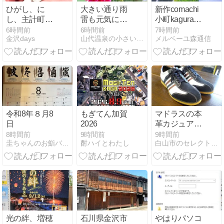
ひがし、に
大きい通り雨
新作comachi
し、主計町の
雷も元気に鳴
小町kaguraに
三茶屋街の芸
っています
内面累進遠近
6時間前
6時間前
7時間前
金沢days
山代温泉の小さい宿「紅柿荘」女将の一言
メルベーユ森通信
妓が総出演！
両用レンズ～
『石川県立音
ドジャース今
楽堂』で『第
日も負けて7
23回金沢おど
連敗～
り』開催。9
月19日、20
日。チケット
発売中！
令和8年８月8
もぎてん加賀
マドラスの本
日
2026
革カジュアル
シューズ
8時間前
9時間前
9時間前
圭ちゃんのお鮨バンザイ
酎ハイとわたし
白山市のセレクトショップ紳士服ひらたです。
光の絆、増穂
石川県金沢市
やはりパソコ