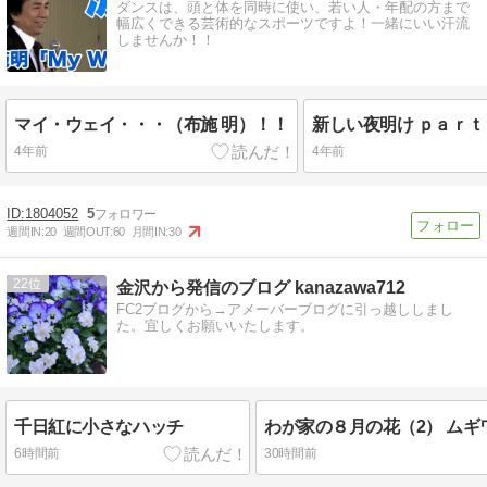
ダンスは、頭と体を同時に使い、若い人・年配の方まで
幅広くできる芸術的なスポーツですよ！一緒にいい汗流
しませんか！！
マイ・ウェイ・・・（布施 明）！！
4年前
4年前
1804052
5
週間IN:
20
週間OUT:
60
月間IN:
30
22
金沢から発信のブログ kanazawa712
FC2ブログから→アメーバーブログに引っ越ししまし
た。宜しくお願いいたします。
千日紅に小さなハッチ
6時間前
30時間前