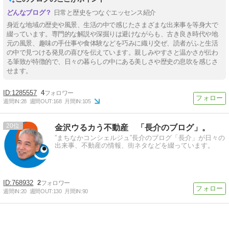
日常と歴史をつなぐエッセンス紹介
身近な地域の歴史や風景、生活の中で感じたさまざまな出来事を等身大で
綴っています。専門的な解説や深掘りは避けながらも、古き良き時代や地
元の風景、趣味の手仕事や食体験などを巧みに織り交ぜ、読者がふと生活
の中で見つける発見の喜びを伝えています。親しみやすさと温かさが伝わ
る筆致が特徴的で、日々の暮らしの中にある美しさや歴史の息吹を感じさ
せます。
1285557
4
週間IN:
28
週間OUT:
168
月間IN:
105
20
金沢ウるカう不動産 「長介のブログ」。
”まちなかコンシェルジュ”長介のブログ「長介」が日々の
出来事、不動産の情報、街ネタなどを綴っています。
768932
2
週間IN:
20
週間OUT:
130
月間IN:
90