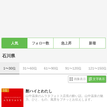
人気
フォロー数
急上昇
新着
石川県
1〜30位
31〜60位
61〜90位
91〜120位
121〜150位
画像表示
文字表示
1
酎ハイとわたし
山中温泉のムラタフォトス店長の酔い話。山中温泉の魅
力、ひと、もの、風景をプチッとお伝えします。