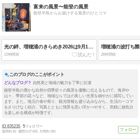
10
富来の風景〜能登の風景
能登半島からお届けする風景のひとコマ
光の絆、増穂浦のきらめき2026は9月12日(土)開催
増穂浦の波打ち際
10時間前
28時間前
このブログのここがポイント
自然美と地域の魅力を丁寧に伝達
能登半島の豊かな自然や四季折々の風景を優雅に伝えるもので、海岸や
山々、季節の花々など、地域ならではの美しい光景を細やかに描写してい
ます。また、地元の食や祭り、観光情報も盛り込みながら、生活の一コマ
をさりげなく紹介。写真とともに情景を思い浮かべやすく、気軽に旅気分
を楽しめる構成が特徴です。
835235
5
週間IN:
60
週間OUT:
630
月間IN:
290