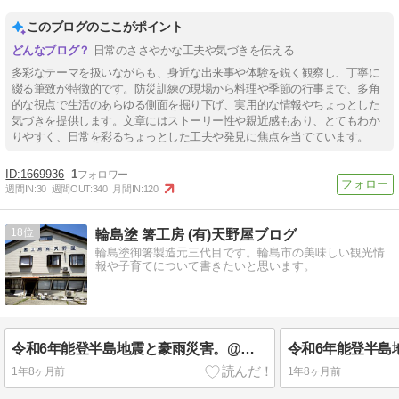
このブログのここがポイント
日常のささやかな工夫や気づきを伝える
多彩なテーマを扱いながらも、身近な出来事や体験を鋭く観察し、丁寧に
綴る筆致が特徴的です。防災訓練の現場から料理や季節の行事まで、多角
的な視点で生活のあらゆる側面を掘り下げ、実用的な情報やちょっとした
気づきを提供します。文章にはストーリー性や親近感もあり、とてもわか
りやすく、日常を彩るちょっとした工夫や発見に焦点を当てています。
1669936
1
週間IN:
30
週間OUT:
340
月間IN:
120
18
輪島塗 箸工房 (有)天野屋ブログ
輪島塗御箸製造元三代目です。輪島市の美味しい観光情
報や子育てについて書きたいと思います。
令和6年能登半島地震と豪雨災害。@石川県輪島市
1年8ヶ月前
1年8ヶ月前