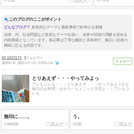
67日前
4ヶ月前
このブログのここがポイント
多角的なテーマと最新事例で好奇心を刺激
法律、AI、社会問題など多彩なテーマを扱い、未来や現状の理解を深める
内容構成となっています。各記事は丁寧な解説と具体例で、幅広い読者の
興味に応える内容です。
1023172
3
週間IN:
30
週間OUT:
170
月間IN:
140
17
とりあえず・・・やってみよっ
アレもコレも・・・とりあえず・・・やってみようかな
毎日のお料理・おやつ・ちょこっと手芸と・・アレもコ
レも
無印に……。
う。
15時間前
3日前