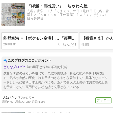
11
『縁起・目出度い』 ちゃわん屋
九谷古青窯・主人「くまぞう」の日々是好日【九谷古青
窯】／【Ｋｕｔａｎｉ手仕事屋】主人「くまぞう」の
日々是好日
能登空港 ＝【ポケモン空港】… 「復興支援」 効果絶大！
【観音さま】 か
29時間前
8日前
このブログのここがポイント
旬の風景と行動の詳細な記録
多彩な季節の移ろいを通じて、気候や風物詩、身近な出来事を丁寧に綴
る。気温や自然の変化、旅や日常のささやかな冒険まで、具体的なエピソ
ードとともに描き出す工夫が伺える。あえて個人の工夫や体調管理の工夫
を示すことで、実用性と共感を誘う文章となっている。
127740
7
週間IN:
60
週間OUT:
280
月間IN:
280