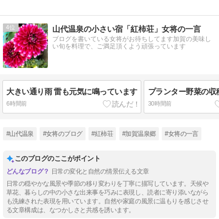
4
山代温泉の小さい宿「紅柿荘」女将の一言
ブログを書いている女将がお待ちしてます加賀の美味し
い旬を料理で、ご満足頂くよう頑張っています
大きい通り雨 雷も元気に鳴っています
プランター野菜の収
6時間前
30時間前
#山代温泉
#女将のブログ
#紅柿荘
#加賀温泉郷
#女将の一言
このブログのここがポイント
日常の変化と自然の情景伝える文章
日常の穏やかな風景や季節の移り変わりを丁寧に描写しています。天候や
草花、暮らしの中の小さな出来事を巧みに表現し、読者に寄り添いながら
も洗練された表現を用いています。自然や家庭の風景に温もりを感じさせ
る文章構成は、なつかしさと共感を誘います。