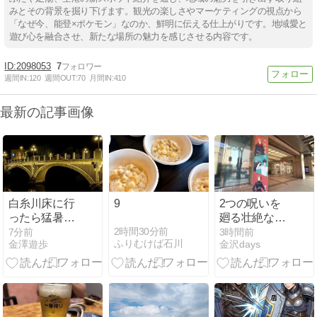
みとその背景を掘り下げます。観光の楽しさやマーケティングの視点から
「なぜ今、能登×ポケモン」なのか、鮮明に伝える仕上がりです。地域愛と
遊び心を融合させ、新たな場所の魅力を感じさせる内容です。
2098053
7
週間IN:
120
週間OUT:
70
月間IN:
410
最新の記事画像
白糸川床に行
9
2つの呪いを
ったら猛暑日
廻る壮絶な物
で暑かったけ
語！『香林坊
2時間30分前
7分前
3時間前
ふりむけば石川
金澤遊歩
金沢days
ど金沢の茶屋
大和』で『ア
文化を垣間見
ニメーション
て雅と風流を
呪術廻戦展 ー
味わえた
懐玉・玉折 渋
谷事変ー 石川
会場』開催。