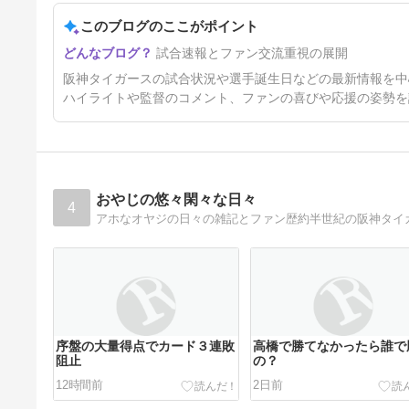
このブログのここがポイント
「今夜は横浜スターナイト！白
試合速報とファン交流重視の展開
星は誰の手に！」今日はサンテ
レビボックス席
25時間前
阪神タイガースの試合状況や選手誕生日などの最新情報を中
ハイライトや監督のコメント、ファンの喜びや応援の姿勢を
おやじの悠々閑々な日々
4
アホなオヤジの日々の雑記とファン歴約半世紀の阪神タイ
序盤の大量得点でカード３連敗
高橋で勝てなかったら誰で
阻止
の？
12時間前
2日前