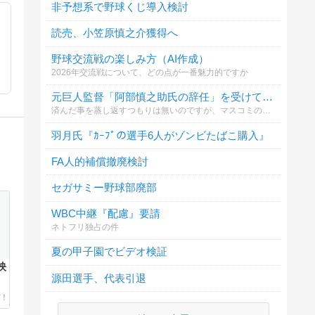
非予想系で野球くじ導入検討
読売、小笠原慎之介獲得へ
野球交流戦の楽しみ方（AI作成）
2026年交流戦について、どの点が一番魅力的ですか
元巨人監督「阿部慎之助氏の辞任」を受けてどう思われますか？
済んだ事を蒸し返すつもりは無いのですが、マスコミの報道や球団の対応に個人的には納得していない部分があって、皆さんのお声を伺いたいと思います。
羽月氏『ｶｰﾌﾟの選手6人がゾンビたばこ購入』
FA人的補償撤廃検討
セガサミー野球部廃部
WBC中継『配慮』要請
ネトフリ独占の件
夏の甲子園でビデオ検証
映
源田選手、代表引退