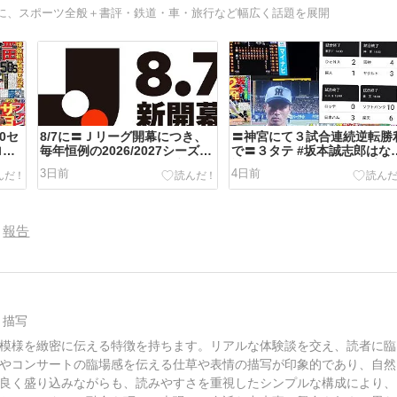
に、スポーツ全般＋書評・鉄道・車・旅行など幅広く話題を展開
0セ
8/7に〓Ｊリーグ開幕につき、
〓神宮にて３試合連続逆転勝
ロ野
毎年恒例の2026/2027シーズン
で〓３タテ #坂本誠志郎はな
の（ざっくりとした）展望を＋
神なのか はじめ、8/2のプロ
3日前
4日前
α【追記あり】
球の件＋α
報告
う描写
模様を緻密に伝える特徴を持ちます。リアルな体験談を交え、読者に臨
やコンサートの臨場感を伝える仕草や表情の描写が印象的であり、自然
良く盛り込みながらも、読みやすさを重視したシンプルな構成により、