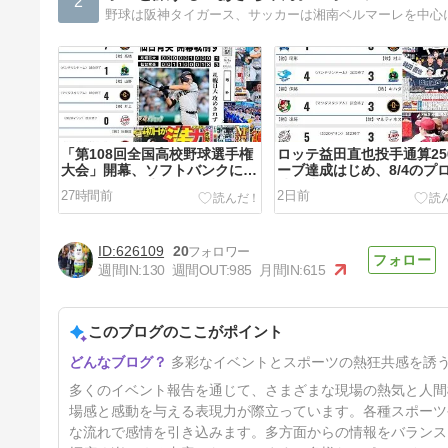
2
野球は阪神タイガース、サッカーは湘南ベルマーレを中心
「第108回全国高校野球選手権
ロッテ益田直也投手通算25
大会」開幕、ソフトバンクに優
ーブ達成はじめ、8/4のプ
勝マジック37点灯など、8/5の
球関連
27時間前
2日前
〓関連
626109
20
週間IN:
130
週間OUT:
985
月間IN:
615
このブログのここがポイント
〓２回の雨天中断にもめげずに
多彩なイベントとスポーツの熱狂共感を誘
再逆転勝利（7-3 vs. 〓＠神
宮）、夏の甲子園３回戦組み合
5日前
多くのイベント報告を通じて、さまざまな現場の熱気と人間
わせ決定など、8/1の〓関連＋α
場感と感動を与える表現力が際立っています。各種スポーツ
な流れで感情を引き込みます。多方面からの情報をバランス