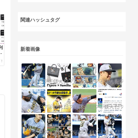
関連ハッシュタグ
利
新着画像
ぜ
野