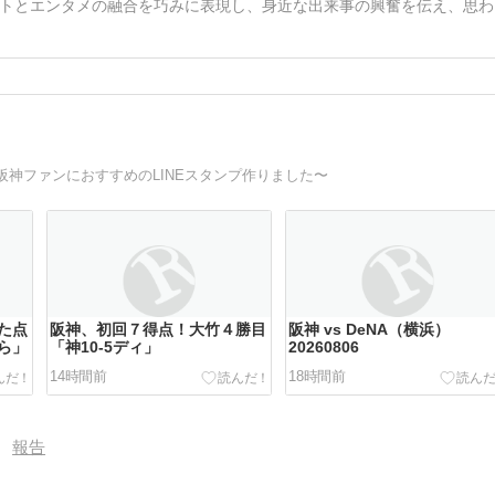
トとエンタメの融合を巧みに表現し、身近な出来事の興奮を伝え、思わ
神ファンにおすすめのLINEスタンプ作りました〜
た点
阪神、初回７得点！大竹４勝目
阪神 vs DeNA（横浜）
ら」
「神10-5ディ」
20260806
14時間前
18時間前
報告