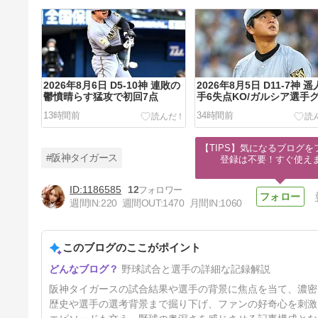
2026年8月6日 D5-10神 連敗の
2026年8月5日 D11-7神 
鬱憤晴らす猛攻で初回7点
手6失点KO/ガルシア選手
ンドスラム
13時間前
34時間前
【TIPS】気になるブログを
#阪神タイガース
登録は不要！すぐ使え
1186585
12
週間IN:
220
週間OUT:
1470
月間IN:
1060
2026年8月2日 ヤ3-4神 坂本さ
ん2発！前川君はちょっと反省
しなさい
このブログのここがポイント
4日前
野球試合と選手の詳細な記録解説
阪神タイガースの試合結果や選手の背景に焦点を当て、濃密
歴史や選手の選考背景まで掘り下げ、ファンの好奇心を刺激