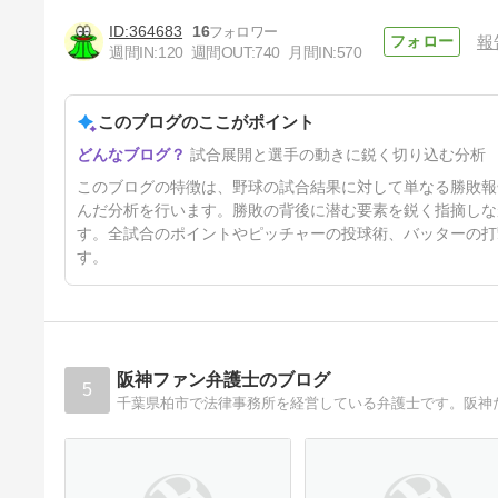
364683
16
報
週間IN:
120
週間OUT:
740
月間IN:
570
このブログのここがポイント
坂本の2本塁打で4連勝！
試合展開と選手の動きに鋭く切り込む分析
5日前
このブログの特徴は、野球の試合結果に対して単なる勝敗報
んだ分析を行います。勝敗の背後に潜む要素を鋭く指摘しな
す。全試合のポイントやピッチャーの投球術、バッターの打
す。
阪神ファン弁護士のブログ
5
千葉県柏市で法律事務所を経営している弁護士です。阪神