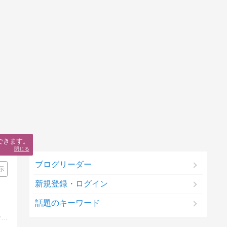
できます。
閉じる
ブログリーダー
示
新規登録・ログイン
話題のキーワード
野球好きの皆さん タイガースファンの皆さんお元気？ ２０２３年２月から先代のブログを引き継いだ２代目です 悩みはフォロワーが増えないこととコメントが少ないことなのよ 皆さんのご訪問を待ってるし遠慮なくコメント入れてほしいな！ よろしくね