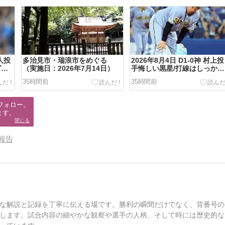
遥人投
多治見市・瑞浪市をめぐる
2026年8月4日 D1-0神 村上投
グラ
（実施日：2026年7月14日）
手悔しい黒星/打線はしっかり
援護しなさい！
35時間前
35時間前
フォロー。

ます。
閉じる
報告
な解説と記録を丁寧に伝える場です。勝利の瞬間だけでなく、背番号の
します。試合内容の細やかな観察や選手の人柄、そして時には歴史的な