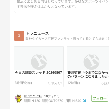
幅広く楽しめる内容となっています。多様なスポーツイベン
ず共感を呼ぶ仕上がりとなっています。
トラニュース
3
阪神タイガース応援ファンサイト勝っても負けても虎命！阪
今日の雑談スレッド 20260807
藤川監督「今までになかっ
のパターンになりましたか
3時間30分前
12時間前
1271794
16
週間IN:
130
週間OUT:
2670
月間IN:
540