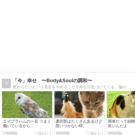
「今」幸せ 〜Body&Soulの調和〜
9
変わりたいという否定をやめることで幸せが近づいてくる。脳の仕組みを知って簡単に幸せ。
エイブラハムの一言 うまく
選択肢はたくさんあるけど
簡単だって経
働いているから…
思いつかない時…
良いんだよ
13時間前
18時間前
28時間前