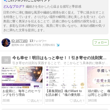
繊細さを生かした心温まる描写と季節感
日常の中に潜む微細な風景や繊細な感情を鋭く捉え、丁寧に描き出すこと
を特徴としています。さりげない場所や瞬間に潜む美しさを見つけ、心の
奥底に響く奥深さを伝えることで、読者に静かなる感性の探究を促しま
す。多彩な日本の季節や文化、風景に寄り添いながら、未知の感動や気づ
きに満ちた文章を提供します。
1877183
13
週間IN:
153
週間OUT:
576
月間IN:
801
今も幸せ！明日はもっと幸せ！！引き寄せの法則実践日記
16
引き寄せの法則を実践することで、そこからどう具体的に物事が動いていくのか、ヒーリングや占いの見地からも書いていきます。
お盆前に、毎年このヒーリ
【募集開始】魂のWant to
頭の願いと、魂のw
ングを行う理由
を読み解く『魂の優先順位
は同じとは限
診断』
2日前
12日前
18日前