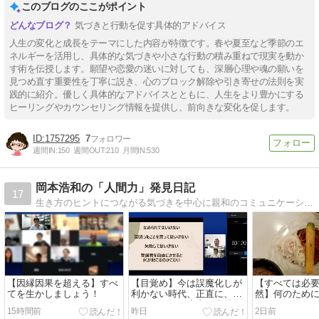
このブログのここがポイント
気づきと行動を促す具体的アドバイス
人生の変化と成長をテーマにした内容が特徴です。春や夏至など季節のエ
ネルギーを活用し、具体的な気づきや小さな行動の積み重ねで現実を動か
す術を伝授します。願望や恋愛の迷いに対しても、深層心理や魂の願いを
見つめ直す重要性を丁寧に説き、心のブロック解除や引き寄せの法則を実
践的に紹介。優しく具体的なアドバイスとともに、人生をより豊かにする
ヒーリングやカウンセリング情報を提供し、前向きな変化を促します。
1757295
7
週間IN:
150
週間OUT:
210
月間IN:
530
岡本浩和の「人間力」発見日記
17
生き方のヒントにつながる気づきを中心に親和のコミュニケーションを体得することですべてはひとつに還るのです
【因縁因果を超える】すべ
【目覚め】今は誤魔化しが
【すべては必
てを生かしましょう！
利かない時代、正直に、あ
然】何のため
りのままを、素直に表現で
ただいている
15時間前
昨日
2日前
きる心が大切です