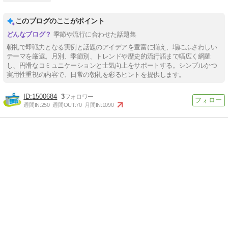
このブログのここがポイント
季節や流行に合わせた話題集
朝礼で即戦力となる実例と話題のアイデアを豊富に揃え、場にふさわしい
テーマを厳選。月別、季節別、トレンドや歴史的流行語まで幅広く網羅
し、円滑なコミュニケーションと士気向上をサポートする。シンプルかつ
実用性重視の内容で、日常の朝礼を彩るヒントを提供します。
1500684
3
週間IN:
250
週間OUT:
70
月間IN:
1090