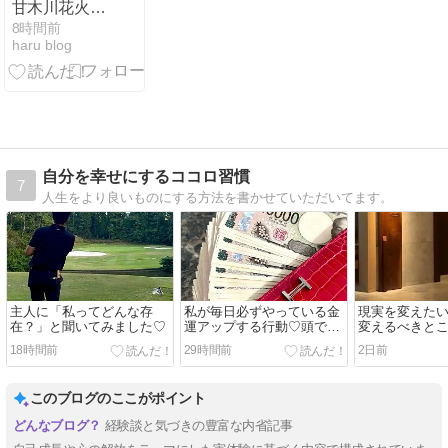
甘木川花火大
会の行き方
8時間前
haru blog
は？駐車場や
交通規制、花
火の時間と穴
場スポット6
選
自分を幸せにするココロ習慣
7
人生をより良いものにする方法を書かせていただいてます。
主人に「私ってどんな存
私が毎日必ずやっている金
現実を変えた
在？」と聞いてみました♡
運アップする行動♡頭では
変えるべきと
分かっていても豊かだと思
18時間前
29時間前
2日前
えないときは？
このブログのここがポイント
経験談と気づきの豊富な内省記事