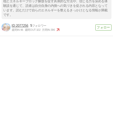
穏とエネルギーブロック解放を促す具体的な方法や、信じる力を深める体
験談を通じて、読者は自分自身の内側への気づきを促される内容となって
います。読むだけで自らのエネルギーを整えるきっかけとなる情報が満載
です。
2077256
5
週間IN:
96
週間OUT:
102
月間IN:
396