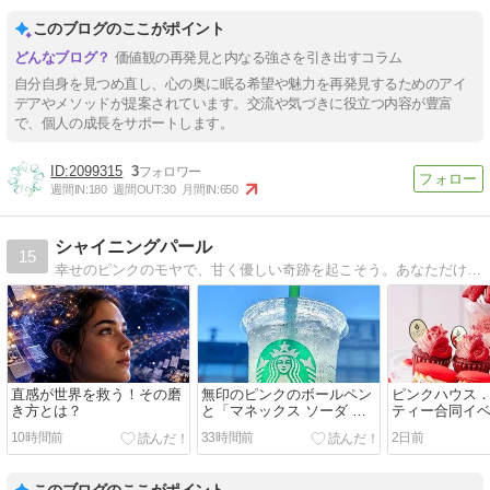
このブログのここがポイント
価値観の再発見と内なる強さを引き出すコラム
自分自身を見つめ直し、心の奥に眠る希望や魅力を再発見するためのアイ
デアやメソッドが提案されています。交流や気づきに役立つ内容が豊富
で、個人の成長をサポートします。
2099315
3
週間IN:
180
週間OUT:
30
月間IN:
650
シャイニングパール
15
幸せのピンクのモヤで、甘く優しい奇跡を起こそう。あなただけの、マジョリカスタイリングの魔法。
直感が世界を救う！その磨
無印のピンクのボールペン
ピンクハウス
き方とは？
と「マネックス ソーダ 檸
ティー合同イ
檬ゼリー」
10時間前
33時間前
2日前
このブログのここがポイント