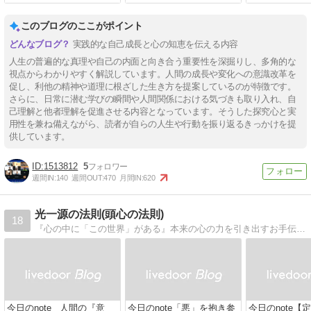
このブログのここがポイント
実践的な自己成長と心の知恵を伝える内容
人生の普遍的な真理や自己の内面と向き合う重要性を深掘りし、多角的な
視点からわかりやすく解説しています。人間の成長や変化への意識改革を
促し、利他の精神や道理に根ざした生き方を提案しているのが特徴です。
さらに、日常に潜む学びの瞬間や人間関係における気づきも取り入れ、自
己理解と他者理解を促進させる内容となっています。そうした探究心と実
用性を兼ね備えながら、読者が自らの人生や行動を振り返るきっかけを提
供しています。
1513812
5
週間IN:
140
週間OUT:
470
月間IN:
620
光一源の法則(頭心の法則)
18
『心の中に「この世界」がある』本来の心の力を引き出すお手伝いをさせていただいてます。 5000人以上のセッションの現場でできた『実践論』です。
今日のnote 人間の『意
今日のnote「悪」を抱き参
今日のnote【