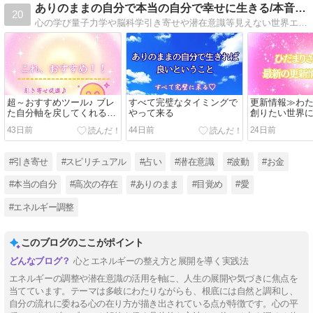
ありのままの自分で本当の自分で幸せに生きる/本音BLOG
20
心の学び量子力学や脳科学引き寄せや潜在意識等見えない世界エネルギーの仕組みを知ることから本当の自分に気づき幸せに生きられるように。氣づきや知識の発信で引き寄せがあたりまえに成る現実創造願望実現が芯から信じられる世界の生き方を伝えています♪゛
超～おすすめツール♪ ブレ
すべて完璧なタイミングで
更新情報≫わ
た自分軸を戻してくれる
やって来る
創りたい世界
♪゛いつも安心状態に戻る
どん構築拡大中
43日前
44日前
24日前
コツ★
#引き寄せ
#スピリチュアル
#占い
#潜在意識
#波動
#お金
#本当の自分
#高次の存在
#ありのまま
#目覚め
#愛
#エネルギー調整
このブログのここがポイント
心とエネルギーの整え方と展開を導く実践法
エネルギーの調整や潜在意識の活用を軸に、人生の展開や気づきに焦点を
当てています。テーマは多岐にわたりながらも、根底には自然と調和し、
自分の流れに委ねる心の在り方が描き出されている点が特徴です。心の平