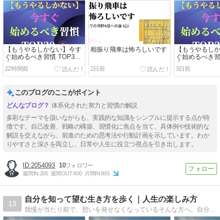
【もうやるしかない】今す
相振り飛車は怖ろしいです
【もうやるし
ぐ始めるべき習慣 TOP30
ぐ始めるべき習
⑤
④
22時間前
2日前
3日前
このブログのここがポイント
体系化された努力と習慣の解説
多彩なテーマを扱いながらも、実践的な知識をシンプルに提示する点が特
徴です。自己改善、戦略の構築、習慣化に焦点を当て、具体例や技術的な
解説を交えながら、前進のための思考法や行動計画を示しています。わか
りやすさと深さを両立し、日常や人生に役立つ視点を引き出します。
2054093
10
週間IN:
205
週間OUT:
400
月間IN:
855
自分を知って望む生き方を歩く｜人生の楽しみ方
13
我慢が当たり前で、想いを発せなくなっているそんな方へ。自分を大切に、人生を楽しむきっかけを毎日綴っています。佐藤麗美｜Happiness method