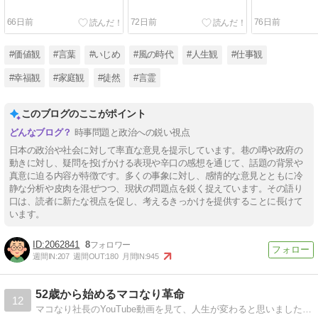
66日前
72日前
76日前
#価値観
#言葉
#いじめ
#風の時代
#人生観
#仕事観
#幸福観
#家庭観
#徒然
#言霊
このブログのここがポイント
時事問題と政治への鋭い視点
日本の政治や社会に対して率直な意見を提示しています。巷の噂や政府の
動きに対し、疑問を投げかける表現や辛口の感想を通じて、話題の背景や
真意に迫る内容が特徴です。多くの事象に対し、感情的な意見とともに冷
静な分析や皮肉を混ぜつつ、現状の問題点を鋭く捉えています。その語り
口は、読者に新たな視点を促し、考えるきっかけを提供することに長けて
います。
2062841
8
週間IN:
207
週間OUT:
180
月間IN:
945
52歳から始めるマコなり革命
12
マコなり社長のYouTube動画を見て、人生が変わると思いました。52歳からでも変われる、その証明をしたい、そう思いました。今回ブログを開いたのは、私と同じような境遇の方、もっと若いけど迷っている方に証明しようと思ったからです。