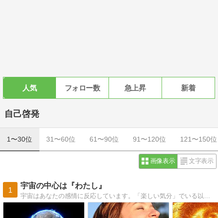
人気
フォロー数
急上昇
新着
自己啓発
1〜30位
31〜60位
61〜90位
91〜120位
121〜150位
画像表示
文字表示
宇宙の中心は『わたし』
1
宇宙はあなたの感情に反応しています。「楽しい気分」でいる以上に大切な事はありません。自分の好きな事を見つけて、好きな事で生きる為のヒントを書いています。