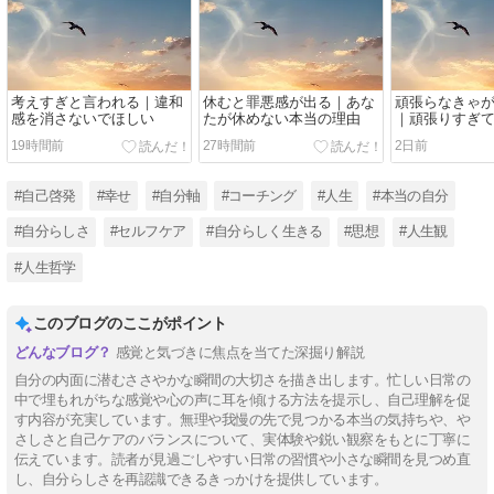
考えすぎと言われる｜違和
休むと罪悪感が出る｜あな
頑張らなきゃ
感を消さないでほしい
たが休めない本当の理由
｜頑張りすぎ
19時間前
27時間前
2日前
#自己啓発
#幸せ
#自分軸
#コーチング
#人生
#本当の自分
#自分らしさ
#セルフケア
#自分らしく生きる
#思想
#人生観
#人生哲学
このブログのここがポイント
感覚と気づきに焦点を当てた深掘り解説
自分の内面に潜むささやかな瞬間の大切さを描き出します。忙しい日常の
中で埋もれがちな感覚や心の声に耳を傾ける方法を提示し、自己理解を促
す内容が充実しています。無理や我慢の先で見つかる本当の気持ちや、や
さしさと自己ケアのバランスについて、実体験や鋭い観察をもとに丁寧に
伝えています。読者が見過ごしやすい日常の習慣や小さな瞬間を見つめ直
し、自分らしさを再認識できるきっかけを提供しています。