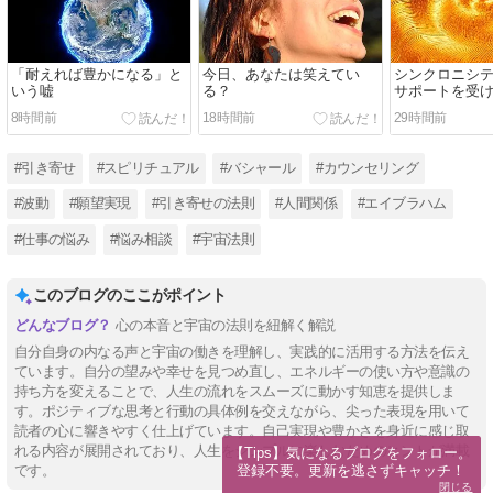
「耐えれば豊かになる」と
今日、あなたは笑えてい
シンクロニシ
いう嘘
る？
サポートを受
8時間前
18時間前
29時間前
#引き寄せ
#スピリチュアル
#バシャール
#カウンセリング
#波動
#願望実現
#引き寄せの法則
#人間関係
#エイブラハム
#仕事の悩み
#悩み相談
#宇宙法則
このブログのここがポイント
心の本音と宇宙の法則を紐解く解説
自分自身の内なる声と宇宙の働きを理解し、実践的に活用する方法を伝え
ています。自分の望みや幸せを見つめ直し、エネルギーの使い方や意識の
持ち方を変えることで、人生の流れをスムーズに動かす知恵を提供しま
す。ポジティブな思考と行動の具体例を交えながら、尖った表現を用いて
読者の心に響きやすく仕上げています。自己実現や豊かさを身近に感じ取
れる内容が展開されており、人生をシンプルに楽しむためのヒントが満載
【Tips】気になるブログをフォロー。

登録不要。更新を逃さずキャッチ！
です。
閉じる