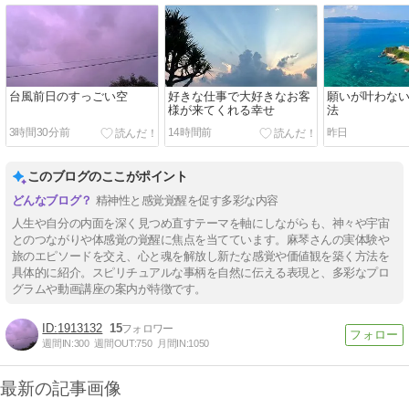
台風前日のすっごい空
好きな仕事で大好きなお客
願いが叶わな
様が来てくれる幸せ
法
3時間30分前
14時間前
昨日
このブログのここがポイント
精神性と感覚覚醒を促す多彩な内容
人生や自分の内面を深く見つめ直すテーマを軸にしながらも、神々や宇宙
とのつながりや体感覚の覚醒に焦点を当てています。麻琴さんの実体験や
旅のエピソードを交え、心と魂を解放し新たな感覚や価値観を築く方法を
具体的に紹介。スピリチュアルな事柄を自然に伝える表現と、多彩なプロ
グラムや動画講座の案内が特徴です。
1913132
15
週間IN:
300
週間OUT:
750
月間IN:
1050
最新の記事画像