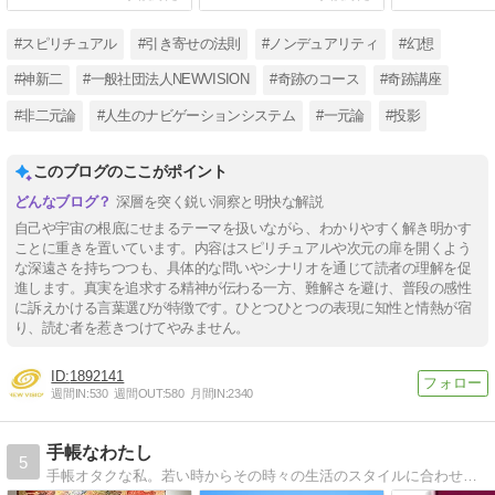
#スピリチュアル
#引き寄せの法則
#ノンデュアリティ
#幻想
#神新二
#一般社団法人NEWVISION
#奇跡のコース
#奇跡講座
#非二元論
#人生のナビゲーションシステム
#一元論
#投影
このブログのここがポイント
深層を突く鋭い洞察と明快な解説
自己や宇宙の根底にせまるテーマを扱いながら、わかりやすく解き明かす
ことに重きを置いています。内容はスピリチュアルや次元の扉を開くよう
な深遠さを持ちつつも、具体的な問いやシナリオを通じて読者の理解を促
進します。真実を追求する精神が伝わる一方、難解さを避け、普段の感性
に訴えかける言葉選びが特徴です。ひとつひとつの表現に知性と情熱が宿
り、読む者を惹きつけてやみません。
1892141
週間IN:
530
週間OUT:
580
月間IN:
2340
手帳なわたし
5
手帳オタクな私。若い時からその時々の生活のスタイルに合わせて手帳を選び、使い方を工夫してきました。私の今の究極をご紹介。婦人之友社「主婦日記」を中心に。