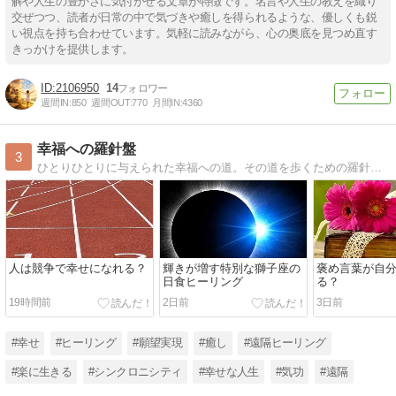
解や人生の豊かさに気付かせる文章が特徴です。名言や人生の教えを織り
交ぜつつ、読者が日常の中で気づきや癒しを得られるような、優しくも鋭
い視点を持ち合わせています。気軽に読みながら、心の奥底を見つめ直す
きっかけを提供します。
2106950
14
週間IN:
850
週間OUT:
770
月間IN:
4360
幸福への羅針盤
3
ひとりひとりに与えられた幸福への道。その道を歩くための羅針盤となるようなブログを毎日綴っています。遠隔気功研究所の所長がおくる幸福な日々をつくるための人生のヒント。
人は競争で幸せになれる？
輝きが増す特別な獅子座の
褒め言葉が自
日食ヒーリング
る？
19時間前
2日前
3日前
#幸せ
#ヒーリング
#願望実現
#癒し
#遠隔ヒーリング
#楽に生きる
#シンクロニシティ
#幸せな人生
#気功
#遠隔