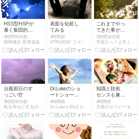
HSS型HSPが
表面を化粧し
これまでやっ
暴く集団的虚
てみる
てきた事が出
妄｜世界の不
来なくなるの
2時間50分前
3時間前
3時間10分前
精神遊歩 思考放談
VTR1000F ファイアーストーム 日記帳
宇宙人へ＊上手く生きれないなら読んでほしい。
条理と職場ノ
は「新しい流
イズを断つ認
れ」が開始す
知防衛論
るサイン。
台風前日のす
Dr.Lukeのショ
知識と技術、
っごい空
ートショー
センスも兼ね
ト：キリスト
備えたあなた
3時間30分前
4時間前
4時間前
私を幸せにするのは私
Dr.Luke's iDLE UTTERANCE
天使のセラピー＆ボディケア「天使と一緒」 京阪香里園駅下車
をエンジョイ
の才能をもっ
する秘訣-ひと
ともっと信じ
つ心（シンプ
て大丈夫。
ルネス）、心
のマスクを外
して本心に戻