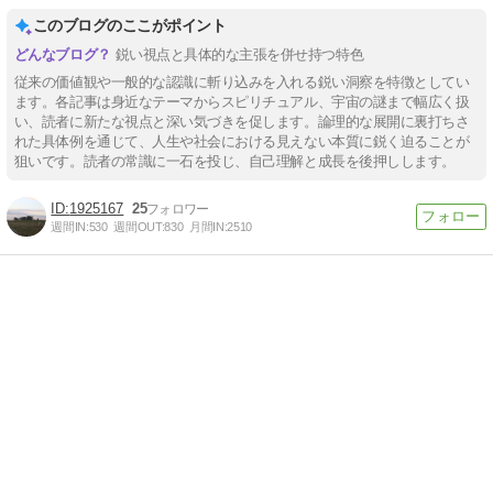
このブログのここがポイント
鋭い視点と具体的な主張を併せ持つ特色
従来の価値観や一般的な認識に斬り込みを入れる鋭い洞察を特徴としてい
ます。各記事は身近なテーマからスピリチュアル、宇宙の謎まで幅広く扱
い、読者に新たな視点と深い気づきを促します。論理的な展開に裏打ちさ
れた具体例を通じて、人生や社会における見えない本質に鋭く迫ることが
狙いです。読者の常識に一石を投じ、自己理解と成長を後押しします。
1925167
25
週間IN:
530
週間OUT:
830
月間IN:
2510