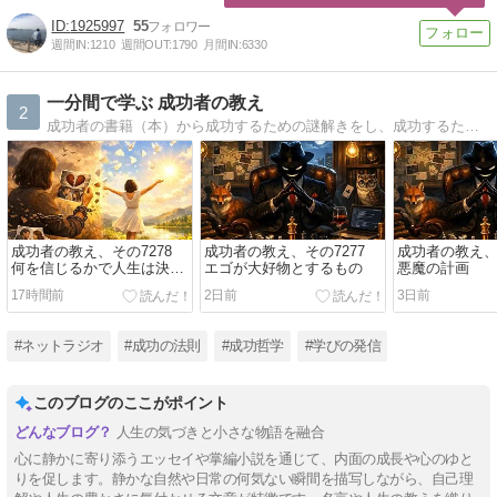
1925997
55
週間IN:
1210
週間OUT:
1790
月間IN:
6330
一分間で学ぶ 成功者の教え
2
成功者の書籍（本）から成功するための謎解きをし、成功するために必要な考え方、習慣、特長（特徴）、成功 秘密、そして成功者の共通点をはじめ、あなたの人生でくじけそうになったとき、あなたを必ず支えてくれる成功者の名言も紹介しています。
成功者の教え、その7278
成功者の教え、その7277
成功者の教え、そ
何を信じるかで人生は決ま
エゴが大好物とするもの
悪魔の計画
る
17時間前
2日前
3日前
#ネットラジオ
#成功の法則
#成功哲学
#学びの発信
このブログのここがポイント
人生の気づきと小さな物語を融合
心に静かに寄り添うエッセイや掌編小説を通じて、内面の成長や心のゆと
りを促します。静かな自然や日常の何気ない瞬間を描写しながら、自己理