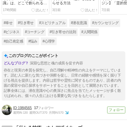
識』は、どこで創られるん
らせる方法
ジン】「霊的
ですか…？！
当(真実)のはな
17時間前
3日前
7日前
#幸せ
#引き寄せ
#スピリチュアル
#潜在意識
#カウンセリング
#ビジネス
#コーチング
#引き寄せの法則
#人間関係
#自己肯定感
#悩み
#心理学
このブログのここがポイント
深淵な思想と魂の成長を促す内容
存在と現実の本質を探究し、自己理解や精神性の向上をテーマにしていま
す。読む人に新たな気づきや洞察を促し、日常の経験や感情を深く掘り下
げる視点を提供します。内容は哲学や霊性に関するものであり、読者の内
面の変容や自己探求をサポートすることを目的として展開されています。
記事全体には、潜在意識や心の奥深さに焦点を当てたメッセージが多く散
りばめられ、個々の人生における重要な気づきをもたらします。
1984565
17
週間IN:
130
週間OUT:
370
月間IN:
570