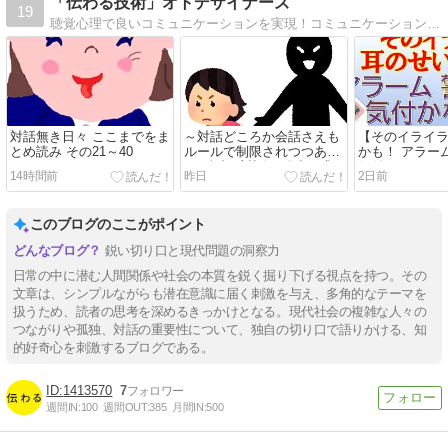
「伝わる技術」オトデザイナーズ
19
聴覚心理で良いコミュニケーションを実現！コミュニケーション本って精神論ばかり。ここでは精神論でない具体的な方法教えます。
対話無き日々 ここまでをま
～対話どころか会話さえも
【そのイライ
とめ読み その21～40
ルールで制限されつつある
かも！ アラー
～ 孤独と対話（孤独を感じ
気付かなくて
14時間前
昨日
2日前
ていますか？）
(8/3)
このブログのここがポイント
鋭い切り口と現代問題の洞察力
日常の中に潜む人間関係や社会の本質を鋭く掘り下げる視点を持つ。その
文章は、シンプルながらも潜在意識に届く刺激を与え、多角的なテーマを
扱うため、読者の思考を深めるきっかけとなる。現代社会の複雑な人々の
つながりや孤独、対話の重要性について、独自の切り口で語りかける、知
的好奇心を刺激するブログである。
1413570
7
週間IN:
100
週間OUT:
385
月間IN:
500