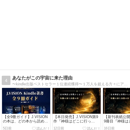
あなたがこの宇宙に来た理由
4
〜kindle出版ベストセラー１位連続獲得〜１万人を超える方々にアドバイスを送る人生ナビゲーター｜強烈な覚醒体験後、30年に渡り永遠の真実を追求｜ 生きる意味｜人生の目的｜隠された真実を求めている方々へメッセージ贈っています。
【全9冊ガイド】J.VISION
【本日発売】J.VISION第9
【新刊表紙公開】J
の本は、どの本から読めば
作『神様はどこに行っ
9冊目『神様は
いい？
た？』
た？』7月29日
5日前
12日前
16日前