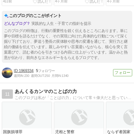
4日前
4ヶ月前
4ヶ月前
このブログのここがポイント
実践的な人生・子育ての指針を提示
このブログの特徴は、行動の重要性を鋭く伝えるところにあります。単に
夢や目標を語るだけでなく、その実現に向けた具体的な行動について深く
掘り下げており、夢追う塾長の実体験や思考の変遷を通じて、実行力と継
続の価値を伝えています。親しみやすい言葉遣いながらも、核心を突く言
葉選びで、読む者の心を引きつける内容に仕上がっています。温かみと熱
意が伝わり、前向きなエネルギーをもらえるブログです。
1969334
5
週間IN:
230
週間OUT:
250
月間IN:
1340
あんくるカンマのことばの力
11
このブログは私が「ことばの力」について常々偉大だと思っていることを綴っているページです。不思議な言葉の力や発する言葉の責任、言葉の魅力などについて徒然なるままに綴っています。
国旗損壊罪
児相と警察
ならず者国家