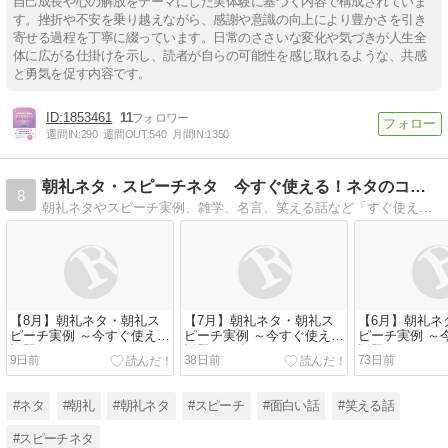
自己成長や心の解放をテーマにした実体験に基づく内容で構成されていま
す。挫折や不安を乗り越えながら、感謝や意識の向上により豊かさを引き
寄せる過程を丁寧に綴っています。日常のささいな変化や気づきが人生全
体に広がる仕掛けを示し、読者が自らの可能性を感じ取れるような、共感
と勇気を促す内容です。
1853461
11
週間IN:
290
週間OUT:
540
月間IN:
1350
朝礼ネタ・スピーチネタ 今すぐ使える！ネタのコンビニ
8
朝礼ネタやスピーチ実例、雑学、名言、笑える話など「すぐ使えるネタ」をまとめています。「ためになる話」から「面白い話」まで、話題に困った際にお立ち寄りください。
【8月】朝礼ネタ・朝礼ス
【7月】朝礼ネタ・朝礼ス
【6月】朝礼ネ
ピーチ実例 ～今すぐ使える
ピーチ実例 ～今すぐ使える
ピーチ実例 ～
話題は？～
話題を紹介～
話題まとめ～
9日前
38日前
73日前
#ネタ
#朝礼
#朝礼ネタ
#スピーチ
#面白い話
#笑える話
#スピーチネタ