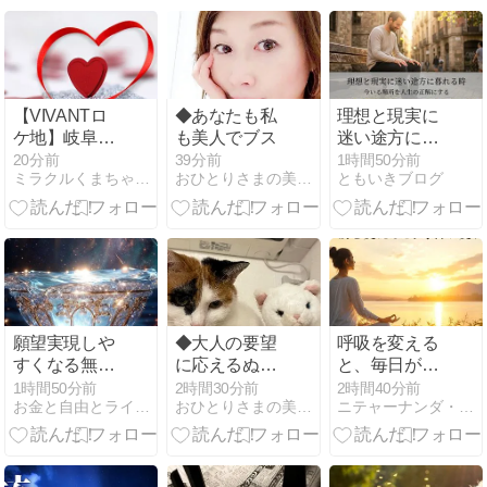
【VIVANTロ
◆あなたも私
理想と現実に
ケ地】岐阜県
も美人でブス
迷い途方に暮
庁1階ホワイ
れる時｜今い
20分前
39分前
1時間50分前
ミラクルくまちゃん一途な思い
おひとりさまの美しく楽しいシンプルライフ
ともいきブログ
エへの行き方
る場所を人生
｜岐阜駅・西
の正解にする
岐阜駅・岐阜
羽島駅からの
アクセス
願望実現しや
◆大人の要望
呼吸を変える
すくなる無料
に応えるぬい
と、毎日が変
エネルギー画
ぐるみが欲し
わる ―ヨーガ
1時間50分前
2時間30分前
2時間40分前
お金と自由とライフワークと萌え
おひとりさまの美しく楽しいシンプルライフ
ニテャーナンダ・トウドウのブログ
像配布
い
が大切にして
きた「呼吸」
の力―