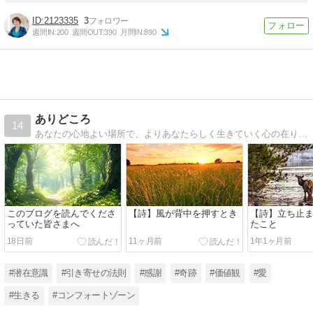
2123335
3
週間IN:
200
週間OUT:
390
月間IN:
890
ありどころ
14
あなたの心地よい場所で、よりあなたらしく生きていく心の在り方をご紹介しています。
このブログを読んでくださ
【詩】風が背中を押すとき
【詩】立ち止
っていた皆さまへ
たこと
18日前
11ヶ月前
1年1ヶ月前
#潜在意識
#引き寄せの法則
#感謝
#奇跡
#価値観
#愛
#生きる
#コンフォートゾーン