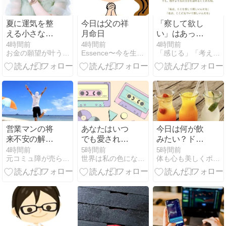
る
夏に運気を整
今日は父の祥
「察して欲し
える小さな習
月命日
い」はあって
慣｜心と空間
いい【頭がぐ
4時間前
4時間前
4時間前
お金の願望が叶う天珠ブレスと悩みスッキリ霊視相談
Essence〜今を生きる
「感じる」「考える」を磨く オンナの直感力レッスン
を軽くする夏
るぐるした時
の開運習慣
に読むメッセ
ージ】
営業マンの将
あなたはいつ
今日は何が飲
来不安の解消
でも愛されて
みたい？ドリ
法｜成績No.1
いる
ンクで楽しむ
4時間前
5時間前
5時間前
元コミュ障が売らずに年収1000万達成
世界は私の色になる A.Kyoko blog
体も心も美しくポジティブに！なりたい私を育むセルフケア
でも消えなか
カラーセラピ
った不安の正
ー
体【実体験】