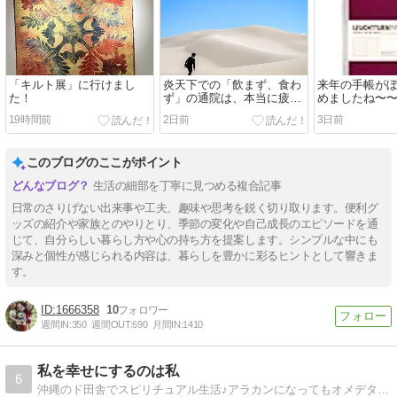
「キルト展」に行けまし
炎天下での「飲まず、食わ
来年の手帳が
た！
ず」の通院は、本当に疲れ
めましたね〜
ます〜
19時間前
2日前
3日前
このブログのここがポイント
生活の細部を丁寧に見つめる複合記事
日常のさりげない出来事や工夫、趣味や思考を鋭く切り取ります。便利グ
ッズの紹介や家族とのやりとり、季節の変化や自己成長のエピソードを通
じて、自分らしい暮らし方や心の持ち方を提案します。シンプルな中にも
深みと個性が感じられる内容は、暮らしを豊かに彩るヒントとして響きま
す。
1666358
10
週間IN:
350
週間OUT:
690
月間IN:
1410
私を幸せにするのは私
6
沖縄のド田舎でスピリチュアル生活♪アラカンになってもオメデタく可愛く生きる♪ちょっぴり神さまと話せる麻琴です♪