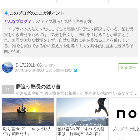
このブログのここがポイント
ポジティブ思考と気持ちの整え方
エイブラハムの法則を軸にして心と感情の関係性を解説している。望む現
実を引き寄せるためには、気分を良くし、波動を上げることが重要とさ
れ、無理や無駄な我慢をせず、自然な流れに身を委ねることを促してい
る。誰でも実践できる心の整え方や思考の工夫を具体的に提案し続ける傾
向が特徴。
1722011
66
週間IN:
240
週間OUT:
550
月間IN:
1200
夢追う塾長の独り言
10
小さな田舎町で個人塾を営む塾長が、夢を追い求めているなかで感じたことを、独り言のようにつぶやいていきます。
独り言No.21 『やっぱり人
独り言No.20『すべての結
ブログ？それとも
生は冒険だ！』
果は、行動が生み出す』