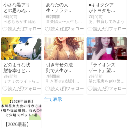
小さな黒アリ
あなたの人
●キオクシア
との思わぬ遭
生・ナラティ
がトヨタを一
遇
ブは、これか
瞬超えて一気
5時間前
6時間前
7時間前
べぎちらかす日記
喜楽陽天〜人生もビジネスもお金も愛も自由に！気楽に！喜楽に！
あ、投資してみよう
ら始まる。
に半落した理
由を考えてみ
る － PBRと
「実体資産」
から読み解く
株価の構造●
どのような状
引き寄せの法
「ライオンズ
態を幸せと思
則で人生が変
ゲート」望む
うか・・
わらない人に
未来を叶える
7時間前
7時間前
7時間前
ミナミのライトらいとライフ
引き寄せの法則 信じたのに変わらない違和感が消える実践ガイド
望む現実を創り繁栄と成功に進む方法
知ってほしい
重要ポイントｰ
本当の理由
仕事･転職･恋
愛･人間関係を
好転させるた
全て表示
めに
【2026最新】