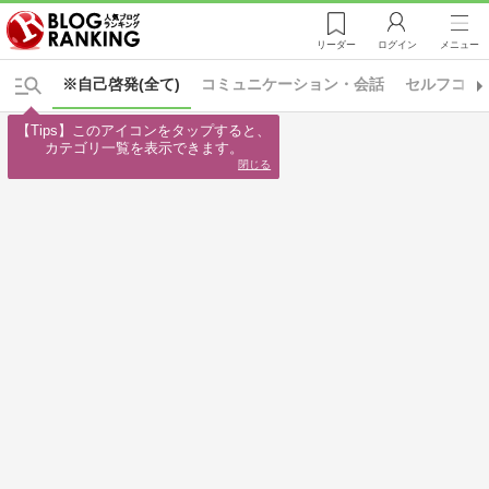
リーダー
ログイン
メニュー
※自己啓発(全て)
コミュニケーション・会話
セルフコン
【Tips】このアイコンをタップすると、

カテゴリ一覧を表示できます。
閉じる