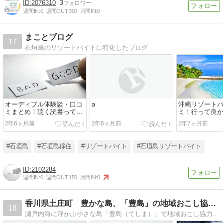
2076310
3
週間IN:
0
週間OUT:
300
月間IN:
0
まことブログ
17
石垣島のリゾートバイトに特化したブログ
オーディブル体験談・口コ
a
沖縄リゾート
ミまとめ！聴く読書ってぶ
ミ！行って良
っちゃけどう！？
だった事まと
2年6ヶ月前
2年6ヶ月前
2年7ヶ月前
#石垣島
#石垣島移住
#リゾートバイト
#石垣島リゾートバイト
2102284
週間IN:
0
週間OUT:
150
月間IN:
0
香川県土庄町 豊かな島、「豊島」の地域おこし協力隊日記
18
瀬戸内海に浮かぶ小さな島「豊島（てしま）」で地域おこし協力隊として奮闘中！島のこと、農業のこと、などなど書きつづっています。