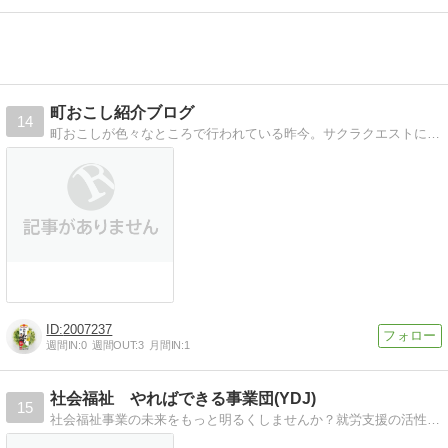
町おこし紹介ブログ
14
町おこしが色々なところで行われている昨今。サクラクエストに感化されて色々な町おこしについて調べてみる。
2007237
週間IN:
0
週間OUT:
3
月間IN:
1
社会福祉 やればできる事業団(YDJ)
15
社会福祉事業の未来をもっと明るくしませんか？就労支援の活性化。収益構造改善。そして、利用者（障がい者）の満足度アップを目指して！