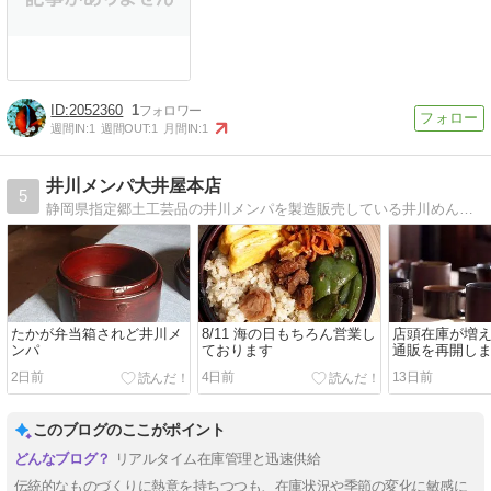
2052360
1
週間IN:
1
週間OUT:
1
月間IN:
1
井川メンパ大井屋本店
5
静岡県指定郷土工芸品の井川メンパを製造販売している井川めんぱ大井屋です。メンパとは漆塗りのまげわっぱのことです。漆掻きも行い、全ての素材をオーガニックにこだわって制作しています。
たかが弁当箱されど井川メ
8/11 海の日もちろん営業し
店頭在庫が増
ンパ
ております
通販を再開し
せ
2日前
4日前
13日前
このブログのここがポイント
リアルタイム在庫管理と迅速供給
伝統的なものづくりに熱意を持ちつつも、在庫状況や季節の変化に敏感に