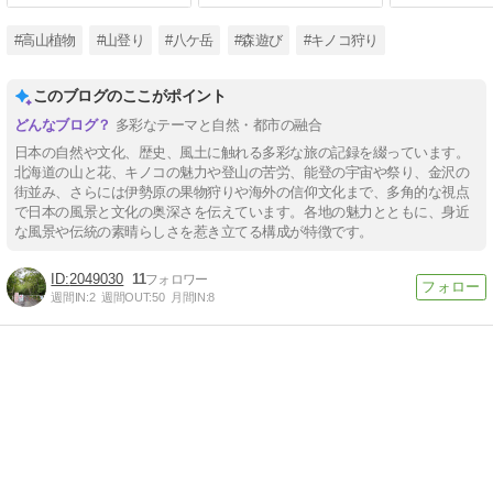
#高山植物
#山登り
#八ケ岳
#森遊び
#キノコ狩り
このブログのここがポイント
多彩なテーマと自然・都市の融合
日本の自然や文化、歴史、風土に触れる多彩な旅の記録を綴っています。
北海道の山と花、キノコの魅力や登山の苦労、能登の宇宙や祭り、金沢の
街並み、さらには伊勢原の果物狩りや海外の信仰文化まで、多角的な視点
で日本の風景と文化の奥深さを伝えています。各地の魅力とともに、身近
な風景や伝統の素晴らしさを惹き立てる構成が特徴です。
2049030
11
週間IN:
2
週間OUT:
50
月間IN:
8