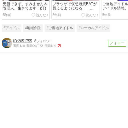
更新できず、すみません＆
ブラウザで仮想通貨BATが
ご当地アイド
管理人、生きてます！(汗)
貰えるようになる！｜
アイドル情報
Brave
す！
5年前
5年前
5年前
#アイドル
#地域創生
#ご当地アイドル
#ローカルアイドル
2051755
8
週間IN:
0
週間OUT:
72
月間IN:
4