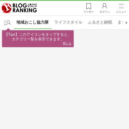
リーダー
ログイン
メニュー
地域おこし協力隊
ライフスタイル
ふるさと納税
まち
【Tips】このアイコンをタップすると、

カテゴリ一覧を表示できます。
閉じる