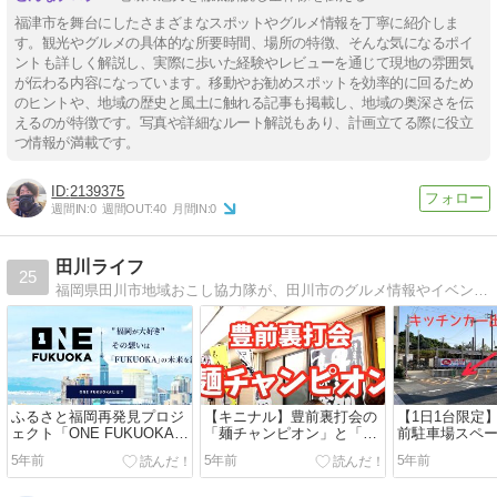
福津市を舞台にしたさまざまなスポットやグルメ情報を丁寧に紹介しま
す。観光やグルメの具体的な所要時間、場所の特徴、そんな気になるポイ
ントも詳しく解説し、実際に歩いた経験やレビューを通じて現地の雰囲気
が伝わる内容になっています。移動やお勧めスポットを効率的に回るため
のヒントや、地域の歴史と風土に触れる記事も掲載し、地域の奥深さを伝
えるのが特徴です。写真や詳細なルート解説もあり、計画立てる際に役立
つ情報が満載です。
2139375
週間IN:
0
週間OUT:
40
月間IN:
0
田川ライフ
25
福岡県田川市地域おこし協力隊が、田川市のグルメ情報やイベント情報・最新ニュースなどをテキトーに調査していち早くお届けするWEBマガジン［田川ライフ］
ふるさと福岡再発見プロジ
【キニナル】豊前裏打会の
【1日1台限定
ェクト「ONE FUKUOKA」
「麺チャンピオン」と「蘭
前駐車場スペ
を注目してね！
和」
ンカーを募集
5年前
5年前
5年前
よ！