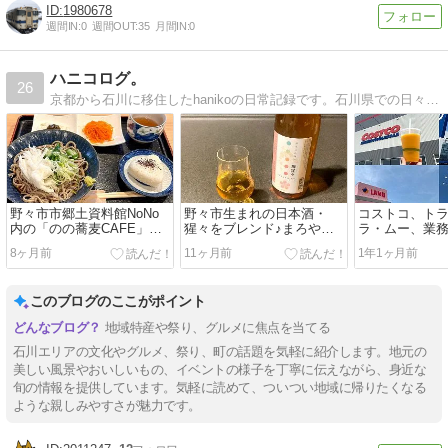
1980678
週間IN:
0
週間OUT:
35
月間IN:
0
ハニコログ。
26
京都から石川に移住したhanikoの日常記録です。石川県での日々の生活、移住に関すること、お出かけスポット・グルメや趣味について等、幅広く記録しています。
野々市市郷土資料館NoNo
野々市生まれの日本酒・
コストコ、ト
内の「のの蕎麦CAFE」！
猩々をブレンド♪まろやか
ラ・ムー、業務
こだわりの手打ちそばラン
美味しい梅酒「梅猩々」
全国的にも人
8ヶ月前
11ヶ月前
1年1ヶ月前
チ
結する野々市
このブログのここがポイント
地域特産や祭り、グルメに焦点を当てる
石川エリアの文化やグルメ、祭り、町の話題を気軽に紹介します。地元の
美しい風景やおいしいもの、イベントの様子を丁寧に伝えながら、身近な
旬の情報を提供しています。気軽に読めて、ついつい地域に帰りたくなる
ような親しみやすさが魅力です。