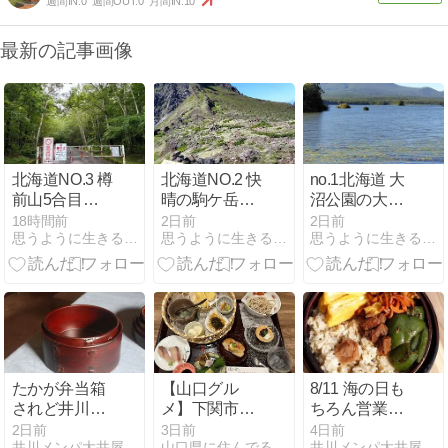
週間IN:
0
週間OUT:
0
月間IN:
10
最新の記事画像
北海道NO.3 樽
北海道NO.2 快
no.1北海道 大
前山5合目ゲ
晴の駒ケ岳登
沼公園の大き
ート１日違い
山
なヤマドリダ
18時間前
2日前
2日前
思うように生きる coolpine19のブログ
思うように生きる coolpine19のブログ
思うように生きる coolpine19のブログ
で閉鎖…😢
ケ🍄 日本のポ
ルチーニ
たかが弁当箱
【山口グル
8/11 海の日も
されど井川メ
メ】下関市の
ちろん営業し
ンパ
創作料理屋さ
ております
2日前
3日前
4日前
井川メンパ大井屋本店
山口県に住んでる人 〜地域ブログ〜
井川メンパ大井屋本店