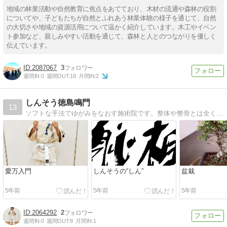
地域の林業活動や自然教育に焦点をあてており、木材の流通や森林の役割
についてや、子どもたちが自然とふれあう林業体験の様子を通じて、自然
の大切さや地域の資源活用について温かく紹介しています。木工やイベン
ト参加など、親しみやすい活動を通じて、森林と人とのつながりを優しく
伝えています。
2087067
3
週間IN:
0
週間OUT:
18
月間IN:
2
しんそう徳島鳴門
13
ソフトな手法でゆがみをなおす施術院です。整体や整骨とは全く違った手法で姿勢を良くする事で腰痛、肩こり、ヘルニア、頭痛、関節痛、不妊、生理痛等、様々な不調を改善させます。
愛万入門
しんそうの“しん”
盆栽
5年前
5年前
5年前
2064292
2
週間IN:
0
週間OUT:
8
月間IN:
1