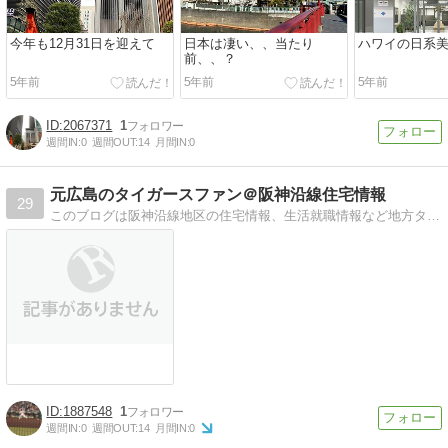
今年も12月31日を迎えて
日本は凄い、、当たり
ハワイの日系
前、、？
5年前
5年前
5年前
2067371
1
週間IN:
0
週間OUT:
14
月間IN:
0
元広島のタイガースファン＠阪神沿線住宅情報
29
このブログは阪神沿線地区の住宅情報、生活就職情報など地方タイガースファンが甲子園に移住しやすくため、いろいろな情報を発信するブログです。
1887548
1
週間IN:
0
週間OUT:
14
月間IN:
0