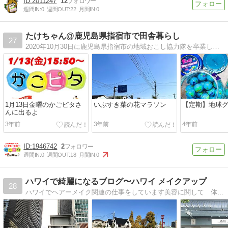
2011247
12
週間IN:
0
週間OUT:
22
月間IN:
0
たけちゃん@鹿児島県指宿市で田舎暮らし
27
2020年10月30日に鹿児島県指宿市の地域おこし協力隊を卒業したたけちゃんがその後の田舎暮らしを発信
1月13日金曜のかごピタさ
いぶすき菜の花マラソン
【定期】地球
んに出るよ
3年前
3年前
4年前
1946742
2
週間IN:
0
週間OUT:
18
月間IN:
0
ハワイで綺麗になるブログ〜ハワイ メイクアップ
28
ハワイでヘアーメイク関連の仕事をしています美容に関して 体験を交えた 結果報告と、最近忘れっぽいので色々な備忘録ブログです。