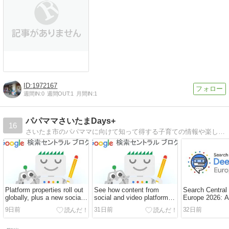
1972167
週間IN:
0
週間OUT:
1
月間IN:
1
パパママさいたまDays+
16
さいたま市のパパママに向けて知って得する子育ての情報や楽しいお出かけ情報をお届けします。・おしゃれカフェやベーカリーの開店情報・子供が夢中になる穴場の公園・SNSで話題のスポット・幼稚園や保育園の探し方など
Platform properties roll out
See how content from
Search Central
globally, plus a new social
social and video platforms
Europe 2026: A
and video performance
performs on Google Search
we're going to 
9日前
31日前
32日前
guide