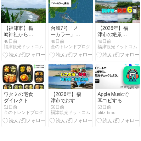
会費以上にお
プラン登場
る
得？【明和店
149円】
【福津市】楯
台風7号「メ
【2026年】福
崎神社から望
ーカラー」っ
津市の絶景ス
む恋の浦海岸
て誰がつけて
ポット6選｜
46日前
48日前
49日前
福津観光ドットコム
金のトレンドブログ
福津観光ドットコム
の絶景｜断崖
るの
ドライブで景
の展望所は穴
色を楽しめる
場を超えた観
展望台や神社
光地
を紹介
ワタミの宅食
【2026年】福
Apple Musicで
ダイレクト
津市でおすす
耳コピする方
「いつでも三
めの海水浴場
法｜初心者向
51日前
56日前
63日前
金のトレンドブログ
福津観光ドットコム
blitz-time
菜」「しっか
はどこ？福間
け完全ガイ
りおかず」の
と津屋崎のビ
ド」
評判は？8
ーチ7選をま
食・12食セッ
わって比較
トを徹底比