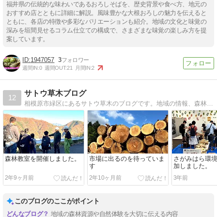
福井県の伝統的な味わいであるおろしそばを、歴史背景や食べ方、地元の
おすすめ店とともに詳細に解説。風味豊かな大根おろしの魅力を伝えると
ともに、各店の特徴や多彩なバリエーションも紹介。地域の文化と味覚の
深みを垣間見せるコラム仕立ての構成で、さまざまな味覚の楽しみ方を提
案しています。
1947057
3
週間IN:
0
週間OUT:
21
月間IN:
2
サトウ草木ブログ
12
相模原市緑区にあるサトウ草木のブログです。地域の情報、森林教室の開催や普及活動への協力などを発信していきます。
森林教室を開催しました。
市場に出るのを待っていま
さがみはら環
す
加しました。
2年9ヶ月前
2年10ヶ月前
3年前
このブログのここがポイント
地域の森林資源や自然体験を大切に伝える内容