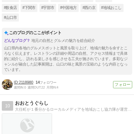
#飲食店
#下関市
#宇部市
#中国地方
#西の京
#地域おこし
#山口市
このブログのここがポイント
地元の自然とグルメの魅力を総合紹介
山口県内各地のグルメスポットと風景を取り上げ、地域の魅力を余すとこ
ろなく伝えます。レストランの詳細や周辺の自然、アクセス情報まで具体
的に紹介し、訪れる楽しさを感じさせる工夫が施されています。多彩なジ
ャンルが融合した記事展開は、山口の味と風景の宝箱のような内容となっ
ています。
2118980
14
週間IN:
0
週間OUT:
22
月間IN:
4
おおとうぐらし
10
大任町が１番分かるローカルメディアを地域おこし協力隊が運営中！ 福岡県の中央に位置する人口5240人の小さな町『大任町』の情報などを配信中！