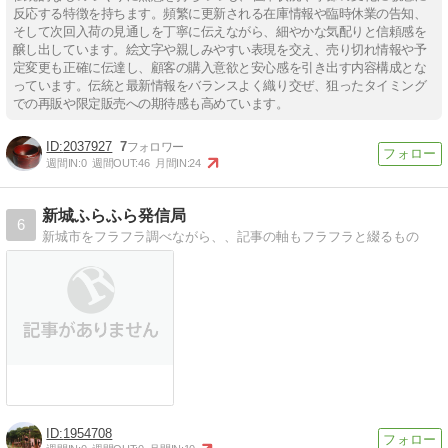
反応する特徴を持ちます。頻繁に更新される在庫情報や臨時休業の告知、
そして次回入荷の見通しを丁寧に伝えながら、細やかな気配りと信頼感を
醸し出しています。絵文字や親しみやすい表現を交え、売り切れ情報や予
定変更も正確に伝達し、顧客の購入意欲と安心感を引き出す内容構成とな
っています。伝統と最新情報をバランスよく織り交ぜ、狙ったタイミング
での再販や限定販売への期待感も高めています。
2037927
7
週間IN:
0
週間OUT:
46
月間IN:
24
新城ふらふら発信局
6
新城市をフラフラ調べながら、、記事の軸もフラフラと綴るもの
1954708