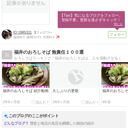
【Tips】気になるブログをフォロー。

登録不要。更新を逃さずキャッチ！
閉じる
1985311
1
週間IN:
0
週間OUT:
9
月間IN:
3
福井のおろしそば 無責任１００選
11
おろしそばランキング！福井のおろしそばは、人を感動させるくらい美味しいです！！
福井のおろしそば 紹介動画
久しぶりの更新
福井のおろしそ
2年8ヶ月前
2年9ヶ月前
4年前
このブログのここがポイント
歴史と地元の名店を網羅した独自の紹介