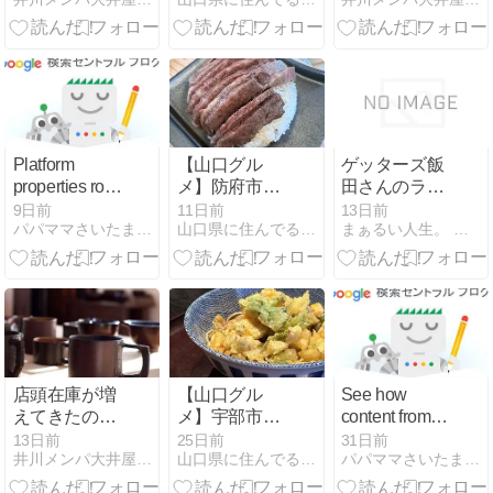
ん『創作ラン
チと手打ちそ
ば さくら庵』
｜10食限定の
さくらランチ
Platform
【山口グル
ゲッターズ飯
properties roll
メ】防府市の
田さんのライ
out globally,
牛ひつまぶし
ブは本当にす
9日前
11日前
13日前
パパママさいたまDays+
山口県に住んでる人 〜地域ブログ〜
まぁるい人生。 毎日更新していきます
plus a new
『牛牛×米
ごかった！直
social and
米』｜瓦にの
接占い・2027
video
った黒毛和牛
年版発売情
performance
を三通りで味
報・また行き
guide
わう贅沢な一
たくなった理
皿
由
店頭在庫が増
【山口グル
See how
えてきたので
メ】宇部市の
content from
通販を再開し
蕎麦屋さん
social and
13日前
25日前
31日前
井川メンパ大井屋本店
山口県に住んでる人 〜地域ブログ〜
パパママさいたまDays+
ますのお知ら
『手打ち蕎麦
video platforms
せ
きさく』｜石
performs on