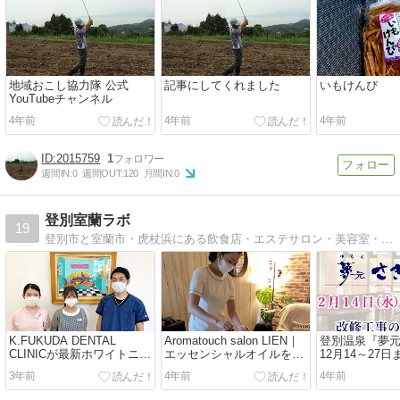
地域おこし協力隊 公式
記事にしてくれました
いもけんぴ
YouTubeチャンネル
4年前
4年前
4年前
2015759
1
週間IN:
0
週間OUT:
120
月間IN:
0
登別室蘭ラボ
19
登別市と室蘭市・虎杖浜にある飲食店・エステサロン・美容室・お店・会社・気になる人・イベント・観光スポットなどの情報をお届けする地域情報メディアです
K.FUKUDA DENTAL
Aromatouch salon LIEN｜
登別温泉『夢
CLINICが最新ホワイトニン
エッセンシャルオイルを使
12月14～27
グを西胆振初導入｜登別鷲
った元気と健康ケアのお店
業！
3年前
4年前
4年前
別町
｜室蘭高砂町