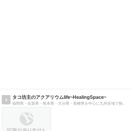
タコ坊主のアクアリウムlife~HealingSpace~
4
福岡県・佐賀県・熊本県・大分県・長崎県を中心に九州全域で熱帯魚・海水魚などの観賞魚全般を扱うメンテナンスのプロが九州全県をHealingSpaceのアクアリウムを広めています。