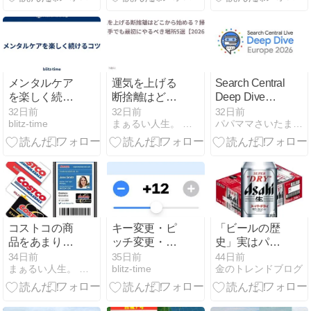
臼で挽くこだ
Google Search
わりの手打ち
蕎麦が絶品
メンタルケア
運気を上げる
Search Central
を楽しく続け
断捨離はどこ
Deep Dive
るコツ
から始める？
Europe 2026:
32日前
32日前
32日前
blitz-time
まぁるい人生。 毎日更新していきます
パパママさいたまDays+
掃除が苦手で
Apparently
も最初にやる
we're going to
べき場所5選
Barcelona
【2026年版】
コストコの商
キー変更・ピ
「ビールの歴
品をあまり買
ッチ変更・イ
史」実はパン
わなくても会
コライザ対
より先だっ
34日前
35日前
44日前
まぁるい人生。 毎日更新していきます
blitz-time
金のトレンドブログ
員になる価値
応。「みみコ
た？知ると今
あり！ガソリ
ピ for Apple
夜の1杯がも
ンだけでも年
Music」にPro
っと美味くな