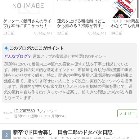
ゲッターズ飯田さんのライ
運気を上げる断捨離はどこ
コストコの商
ブは本当にすごかった！直
から始める？掃除が苦手で
わなくても会
接占い・2027年版発売情
も最初にやるべき場所5選
あり！ガソリ
13日前
32日前
34日前
報・また行きたくなった理
【2026年版】
会費以上にお
由
149円】
このブログのここがポイント
運気アップの実践法と神社選びのポイント
2026年において運気向上や流れの変化を促す方法を丁寧に解説していま
す。神社参拝の効果的な選定ポイントや、断捨離を通じた環境整備の重要
性をわかりやすく紹介。特に、開運の神聖な場所と環境調整の相乗効果に
焦点を当て、運を引き寄せたい人にとって役立つ実践的なノウハウを提供
します。具体的な神社や日常で取り入れられる断捨離の手順を通じて、運
気の流れを自ら作り出すきっかけを提案し、前向きな行動につながる内容
となっています。
2067539
3
週間IN:
10
週間OUT:
110
月間IN:
45
新卒でド田舎暮し 田舎二郎のドタバタ日記
2
新卒で山奥に移住。山奥に住みながら普通にサラリーマンをするわけわからない生活。 標高1000メートル国立公園の温泉街の使っていない旅館の建物を借りて住んでます…