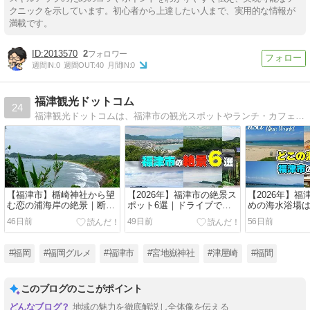
クニックを示しています。初心者から上達したい人まで、実用的な情報が
満載です。
2013570
2
週間IN:
0
週間OUT:
40
月間IN:
0
福津観光ドットコム
24
福津観光ドットコムは、福津市の観光スポットやランチ・カフェ情報を、現地目線で分かりやすく紹介する旅行ブログです。
【福津市】楯崎神社から望
【2026年】福津市の絶景ス
【2026年】
む恋の浦海岸の絶景｜断崖
ポット6選｜ドライブで景
めの海水浴場
の展望所は穴場を超えた観
色を楽しめる展望台や神社
と津屋崎のビー
46日前
49日前
56日前
光地
を紹介
わって比較
#福岡
#福岡グルメ
#福津市
#宮地嶽神社
#津屋崎
#福間
このブログのここがポイント
地域の魅力を徹底解説し全体像を伝える