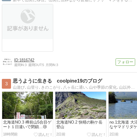
1816742
週間IN:
3
週間OUT:
5
月間IN:
3
思うように生きる coolpine19のブログ
3
山遊び､山登り､きのこがり､八ヶ岳に通い､山や季節の変化､山以外の出来事も､つらつら書いています｡
北海道NO.3 樽前山5合目ゲ
北海道NO.2 快晴の駒ケ岳
no.1北海道 
ート１日違いで閉鎖…😢
登山
なヤマドリダケ
ルチーニ
18時間前
2日前
2日前