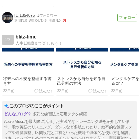
1854676
3
週間IN:
0
週間OUT:
45
月間IN:
0
blitz-time
23
人生100歳まで楽しもう！
将来への不安を整理する書
ストレスから自分を知る自
メンタルケア
き方
己分析の方法
るコツ
32日前
32日前
32日前
このブログのここがポイント
多彩な練習法と応用テクを網羅
Apple Musicを最大限に活用した実践的なトレーニング法を紹介していま
す。歌や英語のリスニング、ダンスなど多岐にわたり、効率的な練習ステ
ップや速度調整、区間設定と共有といった機能の具体的な使い方を解説。
スキルアップのためのコツやポイントをわかりやすく伝え、実現可能なテ