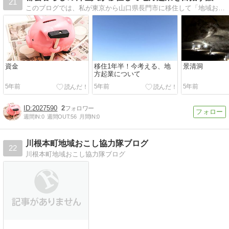
21
このブログでは、私が東京から山口県長門市に移住して「地域おこし協力隊」として活動をしながら「地方起業」を目指す日々を【リアルタイムで投稿】していきます。移住や起業における先輩の皆様、アドバイスや御意見など頂けると幸いです。
資金
移住1年半！今考える、地
景清洞
方起業について
5年前
5年前
5年前
2027590
2
週間IN:
0
週間OUT:
56
月間IN:
0
川根本町地域おこし協力隊ブログ
22
川根本町地域おこし協力隊ブログ