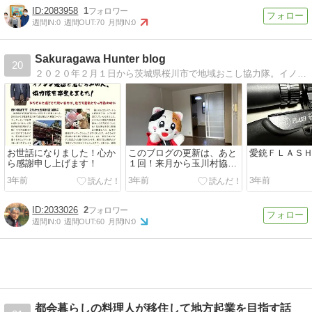
2083958
1
週間IN:
0
週間OUT:
70
月間IN:
0
Sakuragawa Hunter blog
20
２０２０年２月１日から茨城県桜川市で地域おこし協力隊。イノシシ等から里山と農地を守るため狩猟免許（銃・わな・網）を取得。アニメや漫画による地域活性化にがんばりたい！愛車はＣＯＰＥＮ。イベントには三毛猫の着ぐるみで参加することも！
お世話になりました！心か
このブログの更新は、あと
愛銃ＦＬＡＳ
ら感謝申し上げます！
１回！来月から玉川村協力
隊になります
3年前
3年前
3年前
2033026
2
週間IN:
0
週間OUT:
60
月間IN:
0
都会暮らしの料理人が移住して地方起業を目指す話