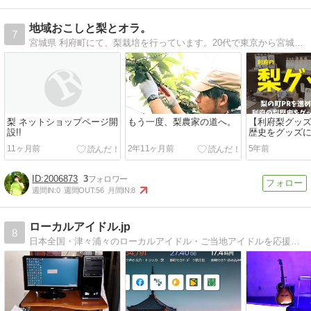
較！
地域おこしと梨とオラ。
7
宮城県 利府町にて、梨栽培を行っています。20代で東京から宮城にJターン。農業は未経験ですが一人前になれるよう日々奮闘中です。目指せ、6次産業化！
梨 ネットショップページ開
もう一度、梨農家の道へ。
【利府梨グッズ
設!!
歴史をグッズ
梨帆前掛けや梨
11ヶ月前
2年11ヶ月前
5年前
梨の町PRを進
2006873
3
週間IN:
0
週間OUT:
56
月間IN:
8
ローカルアイドル.jp
8
日本全国・津々浦々のローカルアイドル・ご当地アイドルを応援するポータルサイト♪投げ銭（チップ）もできますよ！