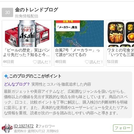
金のトレンドブログ
30
街角情報配信
「ビールの歴史」実はパン
台風7号「メーカラー」っ
ワタミの宅食
より先だった？知ると今夜
て誰がつけてるの
「いつでも三
の1杯がもっと美味くなる
りおかず」の評
44日前
48日前
51日前
食・12食セッ
較！
このブログのここがポイント
実用性とコスパを徹底追求した内容
最新ガジェットや美容アイテムなど、広範囲なジャンルを扱いながらも、
価格以上の価値を見出す実践的な視点を持ち味としています。商品のスペ
ック、口コミ、比較ポイントを丁寧に解説し、購入検討の判断材料を明確
に提示します。また、具体的な使用感やユーザーレビューを交えたリアル
な情報を重視、読者が次の一歩を踏み出しやすい内容へと導きます。
1927472
2
週間IN:
0
週間OUT:
12
月間IN:
0