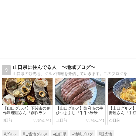
山口県に住んでる人 〜地域ブログ〜
9
山口県の観光地、グルメ情報を発信していきます。このブログを通して少しでも山口県に興味を持ってくれる人が増えればうれしいです。応援よろしくお願いします。
【山口グルメ】下関市の創
【山口グルメ】防府市の牛
【山口グルメ
作料理屋さん『創作ランチ
ひつまぶし『牛牛×米米』
麦屋さん『手打
と手打ちそば さくら庵』｜
｜瓦にのった黒毛和牛を三
く』｜石臼で
3日前
11日前
25日前
10食限定のさくらランチ
通りで味わう贅沢な一皿
の手打ち蕎麦
#グルメ
#ご当地グルメ
#山口県
#地域ブログ
#観光地