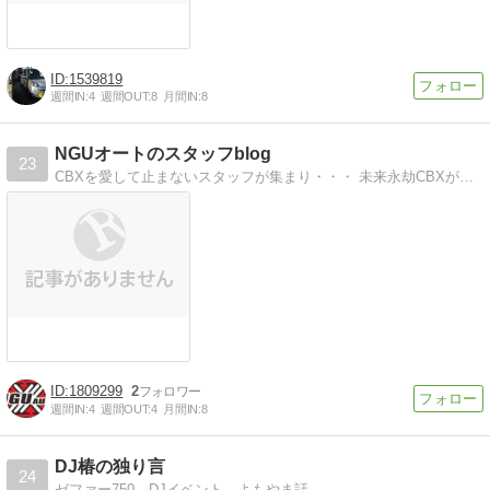
1539819
週間IN:
4
週間OUT:
8
月間IN:
8
NGUオートのスタッフblog
23
CBXを愛して止まないスタッフが集まり・・・ 未来永劫CBXが走り続ける為・・・ CBX専門店として、この度「ＮＧＵオート」のオープンと至りました。
1809299
2
週間IN:
4
週間OUT:
4
月間IN:
8
DJ椿の独り言
24
ゼファー750、DJイベント、よもやま話。