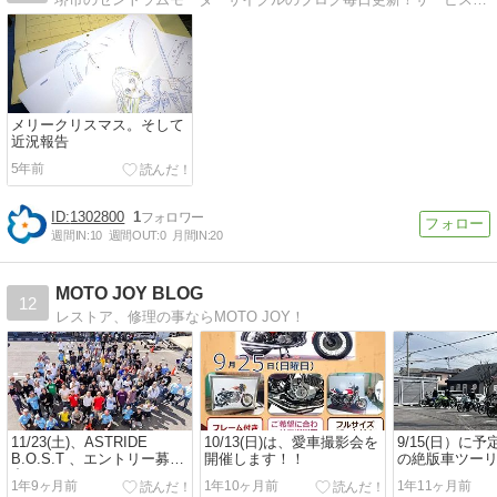
メリークリスマス。そして
近況報告
5年前
1302800
1
週間IN:
10
週間OUT:
0
月間IN:
20
MOTO JOY BLOG
12
レストア、修理の事ならMOTO JOY！
11/23(土)、ASTRIDE
10/13(日)は、愛車撮影会を
9/15(日）に
B.O.S.T 、エントリー募集
開催します！！
の絶版車ツー
中！！
になります。
1年9ヶ月前
1年10ヶ月前
1年11ヶ月前