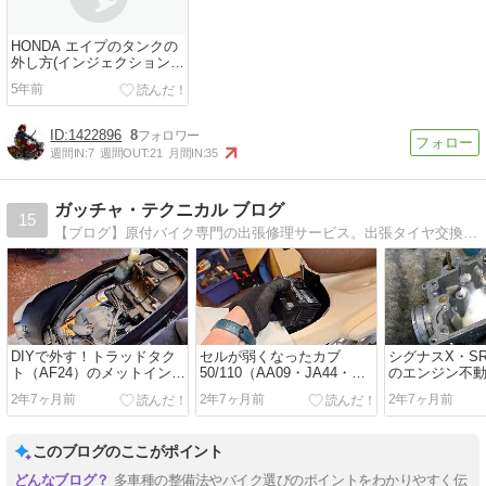
HONDA エイプのタンクの
外し方(インジェクションモ
デル)
5年前
1422896
8
週間IN:
7
週間OUT:
21
月間IN:
35
ガッチャ・テクニカル ブログ
15
【ブログ】原付バイク専門の出張修理サービス。出張タイヤ交換・放置復活の定額パックなど日々の修理内容を詳しく解説。
DIYで外す！トラッドタク
セルが弱くなったカブ
シグナスX・SR
ト（AF24）のメットインボ
50/110（AA09・JA44・
のエンジン不
ックス脱着法をレクチャー
JA59）のDIYバッテリー交
ター洗浄で復
2年7ヶ月前
2年7ヶ月前
2年7ヶ月前
換法
～洗浄編～
このブログのここがポイント
多車種の整備法やバイク選びのポイントをわかりやすく伝