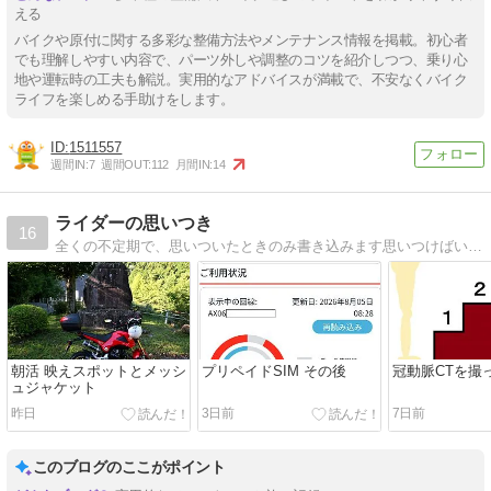
える
バイクや原付に関する多彩な整備方法やメンテナンス情報を掲載。初心者
でも理解しやすい内容で、パーツ外しや調整のコツを紹介しつつ、乗り心
地や運転時の工夫も解説。実用的なアドバイスが満載で、不安なくバイク
ライフを楽しめる手助けをします。
1511557
週間IN:
7
週間OUT:
112
月間IN:
14
ライダーの思いつき
16
全くの不定期で、思いついたときのみ書き込みます思いつけばいいけど、、、、。
朝活 映えスポットとメッシ
プリペイドSIM その後
冠動脈CTを撮
ュジャケット
昨日
3日前
7日前
このブログのここがポイント