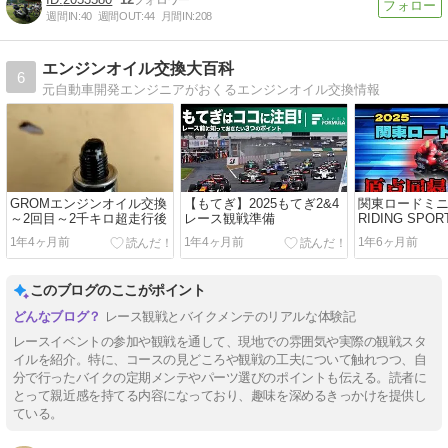
週間IN:
40
週間OUT:
44
月間IN:
208
エンジンオイル交換大百科
6
元自動車開発エンジニアがおくるエンジンオイル交換情報
GROMエンジンオイル交換
【もてぎ】2025もてぎ2&4
関東ロードミニ
～2回目～2千キロ超走行後
レース観戦準備
RIDING SPO
1年4ヶ月前
1年4ヶ月前
1年6ヶ月前
このブログのここがポイント
レース観戦とバイクメンテのリアルな体験記
レースイベントの参加や観戦を通して、現地での雰囲気や実際の観戦スタ
イルを紹介。特に、コースの見どころや観戦の工夫について触れつつ、自
分で行ったバイクの定期メンテやパーツ選びのポイントも伝える。読者に
とって親近感を持てる内容になっており、趣味を深めるきっかけを提供し
ている。