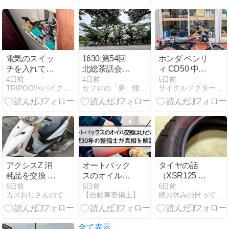
電気のスイッ
1630:第54回
ホンダ ベンリ
チを入れても
北総茶話会
ィ CD50 中古
電気が点かな
③(4563)
車！
4日前
4日前
5日前
TRIPOO!!<バイク・釣り･自転車・写真>
セフロの「夢、憧れ、そして現実」
サイクルドクターそりまち
い？原因は何
だった？
アクシスZ 消
オートバック
タイヤの話
耗品を交換 そ
スのオイル交
（XSR125 純
の２ タイヤ持
換はひどい？
正タイヤが入
6日前
6日前
6日前
カズおじさんのてきとう日記
【自動車整備士】GAMの頭の中
続お休みの日って何してる？２輪編
込み交換
歴30年の整備
手できなくて
士が真相を解
迷走中）
説
全て表示