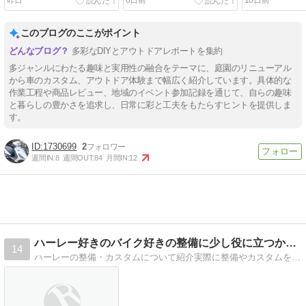
このブログのここがポイント
多彩なDIYとアウトドアレポートを集約
多ジャンルにわたる趣味と実用性の融合をテーマに、庭園のリニューアル
から車のカスタム、アウトドア体験まで幅広く紹介しています。具体的な
作業工程や商品レビュー、地域のイベント参加記録を通じて、自らの趣味
と暮らしの豊かさを追求し、日常に彩と工夫をもたらすヒントを提供しま
す。
1730699
2
週間IN:
8
週間OUT:
84
月間IN:
12
ハーレー好きのバイク好きの整備に少し役に立つかも？
14
ハーレーの整備・カスタムについて紹介実際に整備やカスタムをしない人でも何となく知っておくだけでいい事あります。