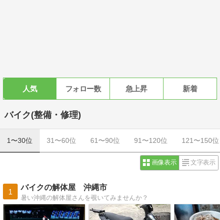
人気
フォロー数
急上昇
新着
バイク(整備・修理)
1〜30位
31〜60位
61〜90位
91〜120位
121〜150位
画像表示
文字表示
バイクの解体屋 沖縄市
1
暑い沖縄の解体屋さんを覗いてみませんか？