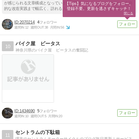
が感じられる文章構成となっています。日常のちょっとした発見から本格
【Tips】気になるブログをフォロー。

登録不要。更新を逃さずキャッチ！
的な改造実践まで幅広く、訪れる人が好奇心を刺激される内容です。
閉じる
2070214
4
週間IN:
12
週間OUT:
38
月間IN:
56
バイク屋 ビータス
10
神奈川県のバイク屋 ビータスの奮闘記
1434690
5
週間IN:
10
週間OUT:
5
月間IN:
20
セントラムの下駄箱
11
堺市のセントラムモーターサイクルのブログ毎日更新！サービスマニュアルに負けないサンデーメカニック御用達の整備書ブログ