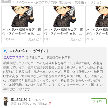
ＢＵＭのlivedoor版のブログ買取･委託販売・業者用オークション出品代行･処分・引取り、販売・修理・車検など
バイク処分 横浜市泉区｜原
バイク処分 横浜市栄区｜原
バイク処分 横
付・スクーター即回収【バ
付・スクーター即回収【バ
原付・スクー
イク回収ホンポBUM】令和
イク回収ホンポBUM】令和
【バイク回収ホ
15時間前
昨日
2日前
８年版
８年版
令和８年版
このブログのここがポイント
信頼性とスピード重視の回収体制
横浜や周辺エリアでバイクの処分や回収を専門に扱う業者の詳しい情報を
提供しています。信頼と実績を誇る長い歴史に基づき、素早い回収と料金
の明確さを徹底追求。電話一本でスムーズに回収できる仕組みや、無料回
収率の高さ、追加料金なしの透明な料金体系を全面に押し出し、確実に安
心して依頼できる環境をつくっています。初心者でも分かりやすい案内
と、地域密着のきめ細かな対応により、多くのオーナーにとって頼もしい
存在となっています。
1508160
3
週間IN:
2
週間OUT:
92
月間IN:
4