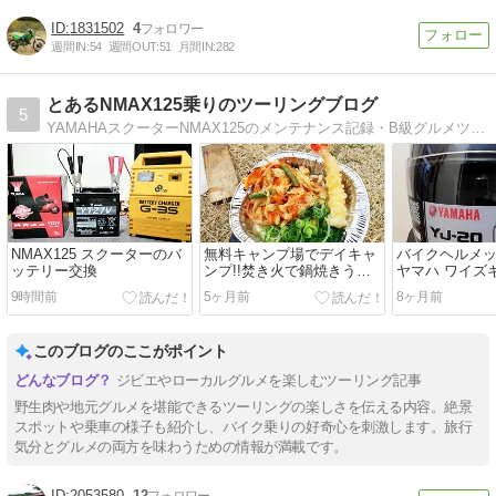
1831502
4
週間IN:
54
週間OUT:
51
月間IN:
282
とあるNMAX125乗りのツーリングブログ
5
YAMAHAスクーターNMAX125のメンテナンス記録・B級グルメツーリングのブログです
NMAX125 スクーターのバ
無料キャンプ場でデイキャ
バイクヘルメ
ッテリー交換
ンプ!!焚き火で鍋焼きうど
ヤマハ ワイズギア
んツーリングin京都府京北
ゼニス
9時間前
5ヶ月前
8ヶ月前
このブログのここがポイント
ジビエやローカルグルメを楽しむツーリング記事
野生肉や地元グルメを堪能できるツーリングの楽しさを伝える内容。絶景
スポットや乗車の様子も紹介し、バイク乗りの好奇心を刺激します。旅行
気分とグルメの両方を味わうための情報が満載です。
2053580
12