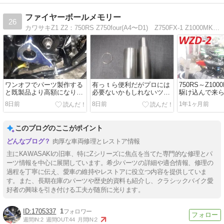
ファイヤーボールメモリー
26
カワサキZ1 Z2：750RS Z750four(A4〜D1) Z750FX-1 Z1000MK2の初期型や後期型の特徴や違い等を画像入りで記載しています。
ワンオフでパーツ製作する
有っｔら便利だがプロには
750RS～Z10
と既製品より高額になりま
必要ないかもしれないツー
駆け込んで来
す。
ル。
8日前
8日前
1年1ヶ月前
このブログのここがポイント
肉厚な車両修理とレストア情報
主にKAWASAKIの旧車、特にZシリーズに焦点を当てた専門的な修理とパ
ーツ情報を中心に展開しています。希少パーツの詳細や適合情報、修理の
過程を丁寧に伝え、愛車の維持やレストアに役立つ内容を提供していま
す。また、長期在庫のパーツや歴史的資料も紹介し、クラシックバイク愛
好者の興味を引き付ける工夫が随所に光ります。
1705337
1
週間IN:
2
週間OUT:
44
月間IN:
2