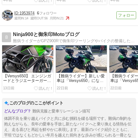
1953974
6
週間IN:
14
週間OUT:
56
月間IN:
21
Ninja900と御朱印Motoブログ
8
難病ライダーがGPZ900Rで御朱印ツーリングやバイクの整備したりするブログです。
【Versys650】 エンジンガ
【難病ライダー】新しい愛
【難病ライダ
ードとラジエーターガード
車は「Versys650」になり
車は「Versys
取り付けた！
ました
ました
13日前
22日前
22日前
このブログのここがポイント
難病克服と愛車リレーション描写
体調不良を乗り越えバイクと共に歩む挑戦を綴る場所です。難病の制約を
抱えながらも、長年の愛車を手放し新たなバイクへと乗り換える情熱を伝
え、走る喜びと再起を鮮やかに表現します。最新のバイク紹介とともに、
平坦ではなくもどかしい年月を越えた前向きな歩みが感じられる一冊とな