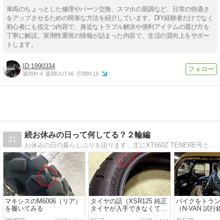
車両のちょっとした修理やパーツ交換、スマホの新調など、日常の快適さ
をアップさせるための簡単な方法を紹介しています。DIY経験者だけでなく
初心者にも役立つ内容で、身近なトラブル解決や便利アイテムの選び方を
丁寧に解説。実用性重視の情報が詰まった内容で、生活の質向上をサポー
トします。
1990334
週間IN:
4
週間OUT:
48
月間IN:
16
続お休みの日って何してる？２輪編
21
お休みの日の暮らしぶりを語ります。主にXT660Z TENERE号と共に林道散策してますが、キャンプしたり、工賃節約してメンテナンスしています。
マキシスのM6006（リア）
タイヤの話（XSR125 純正
バイクをトラ
を履いてみる
タイヤが入手できなくて迷
（N-VAN 試
走中）
す）