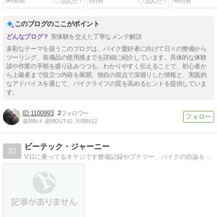
5時間前
6日前
48日前
このブログのここがポイント
実体験を交えた丁寧なメンテ解説
多彩なテーマを扱うこのブログは、バイク愛好者に向けて日々の整備から
ツーリング、装備品の使用感までを詳細に紹介しています。具体的な体験
談や作業の手順を盛り込みつつも、わかりやすく伝えることで、初心者か
ら上級者まで役立つ内容を展開。独自の視点で深堀りした情報と、実践的
なアドバイスを通じて、バイクライフの質を高めるヒントを提供していま
す。
1100993
2
週間IN:
4
週間OUT:
42
月間IN:
12
ビーテック・ジャーニー
22
V11に乗ってるオヤジです整備記録やプチツー、バイクの自論を勝手にほざいてます