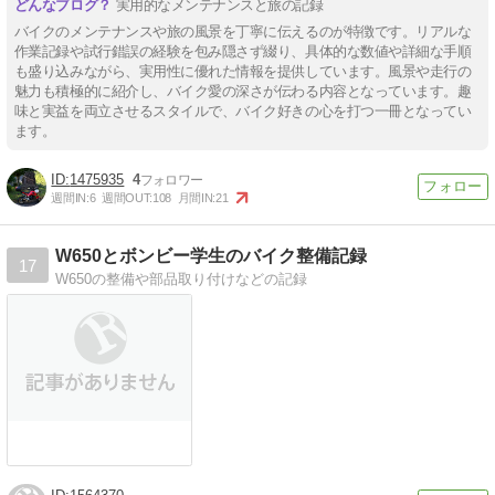
実用的なメンテナンスと旅の記録
バイクのメンテナンスや旅の風景を丁寧に伝えるのが特徴です。リアルな
作業記録や試行錯誤の経験を包み隠さず綴り、具体的な数値や詳細な手順
も盛り込みながら、実用性に優れた情報を提供しています。風景や走行の
魅力も積極的に紹介し、バイク愛の深さが伝わる内容となっています。趣
味と実益を両立させるスタイルで、バイク好きの心を打つ一冊となってい
ます。
1475935
4
週間IN:
6
週間OUT:
108
月間IN:
21
W650とボンビー学生のバイク整備記録
17
W650の整備や部品取り付けなどの記録