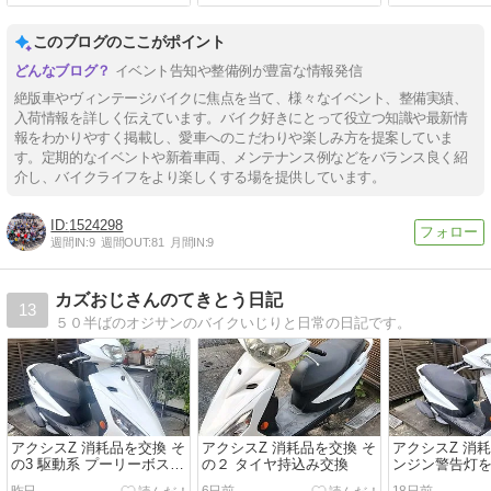
このブログのここがポイント
イベント告知や整備例が豊富な情報発信
絶版車やヴィンテージバイクに焦点を当て、様々なイベント、整備実績、
入荷情報を詳しく伝えています。バイク好きにとって役立つ知識や最新情
報をわかりやすく掲載し、愛車へのこだわりや楽しみ方を提案していま
す。定期的なイベントや新着車両、メンテナンス例などをバランス良く紹
介し、バイクライフをより楽しくする場を提供しています。
1524298
週間IN:
9
週間OUT:
81
月間IN:
9
カズおじさんのてきとう日記
13
５０半ばのオジサンのバイクいじりと日常の日記です。
アクシスZ 消耗品を交換 そ
アクシスZ 消耗品を交換 そ
アクシスZ 消
の3 駆動系 プーリーボス固
の２ タイヤ持込み交換
ンジン警告灯を
着
診断機
昨日
6日前
18日前