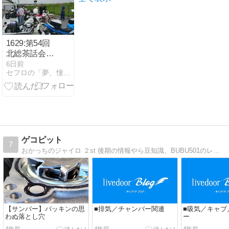
1629:第54回
北総茶話会
②(4562)
6日前
セフロの「夢、憧れ、そして現実」
ゲコピット
7
おかっちのジャイロ ２st 後期の情報やら豆知識、BUBU501のレストアやら日常
【サンバー】パッキンの思
■排気／チャンバー関連
■吸気／キャブ
わぬ落とし穴
ー
4年前
4年前
4年前