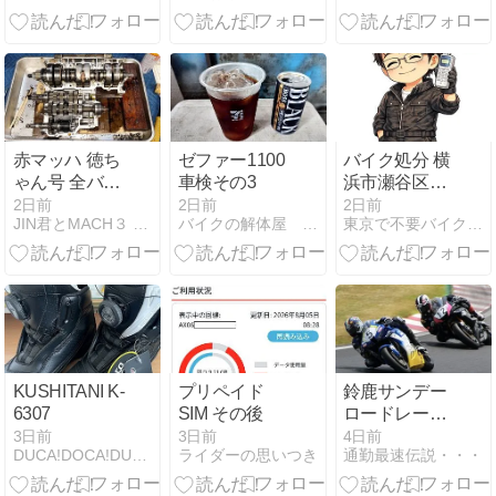
イク回収ホン
着
ｰ^）
ポBUM】令和
８年版
赤マッハ 徳ち
ゼファー1100
バイク処分 横
ゃん号 全バラ
車検その3
浜市瀬谷区｜
完了です（^ｰ
原付・スクー
2日前
2日前
2日前
JIN君とMACH３ (^O^)
バイクの解体屋 沖縄市
東京で不要バイク処分はＢＵＭアズウイング
^）
ター即回収
【バイク回収
ホンポBUM】
令和８年版
KUSHITANI K-
プリペイド
鈴鹿サンデー
6307
SIM その後
ロードレース
Rd.3～日曜日
3日前
3日前
4日前
DUCA!DOCA!DUCATI!
ライダーの思いつき
通勤最速伝説・・・
～