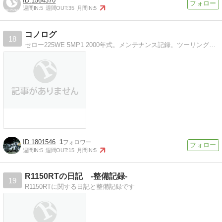
1564370
週間IN:
5
週間OUT:
35
月間IN:
5
コノログ
18
セロー225WE 5MP1 2000年式。メンテナンス記録。ツーリング記録。燃費記録など。主にメモ目的の意味不明変態ブログ。あやしい部品流用情報など。
1801546
1
週間IN:
5
週間OUT:
15
月間IN:
5
R1150RTの日記 -整備記録-
19
R1150RTに関する日記と整備記録です