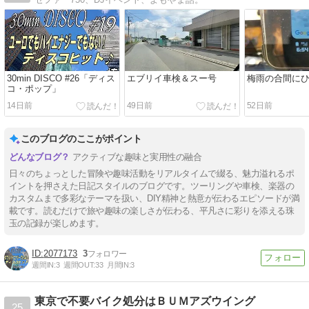
30min DISCO #26「ディス
エブリイ車検＆スー号
梅雨の合間に
コ・ポップ」
14日前
49日前
52日前
このブログのここがポイント
アクティブな趣味と実用性の融合
日々のちょっとした冒険や趣味活動をリアルタイムで綴る、魅力溢れるポ
イントを押さえた日記スタイルのブログです。ツーリングや車検、楽器の
カスタムまで多彩なテーマを扱い、DIY精神と熱意が伝わるエピソードが満
載です。読むだけで旅や趣味の楽しさが伝わる、平凡さに彩りを添える珠
玉の記録が楽しめます。
2077173
3
週間IN:
3
週間OUT:
33
月間IN:
3
東京で不要バイク処分はＢＵＭアズウイング
25