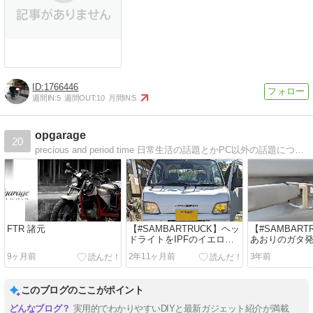
1766446
週間IN:
5
週間OUT:
10
月間IN:
5
opgarage
20
precious and period time 日常生活の話題とかPC以外の話題についてのブログになります。自動車関係の記事が多くなるかもしれません。
FTR 諸元
【#SAMBARTRUCK】ヘッ
【#SAMBART
ドライトをIPFのイエロー
あおりのガタ
LEDにしてみた
9ヶ月前
2年11ヶ月前
3年前
このブログのここがポイント
実用的でわかりやすいDIYと最新ガジェット紹介が満載