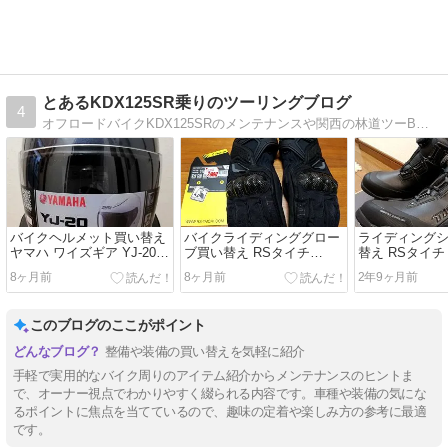
とあるKDX125SR乗りのツーリングブログ
4
オフロードバイクKDX125SRのメンテナンスや関西の林道ツーB級グルメツーのブログです
バイクヘルメット買い替え
バイクライディンググロー
ライディング
ヤマハ ワイズギア YJ-20
ブ買い替え RSタイチ
替え RSタイチ 
ゼニス
RST664カーボンウインタ
DRYMASTE
8ヶ月前
8ヶ月前
2年9ヶ月前
ーグローブ
ーズ
このブログのここがポイント
整備や装備の買い替えを気軽に紹介
手軽で実用的なバイク周りのアイテム紹介からメンテナンスのヒントま
で、オーナー視点でわかりやすく綴られる内容です。車種や装備の気にな
るポイントに焦点を当てているので、趣味の定着や楽しみ方の参考に最適
です。