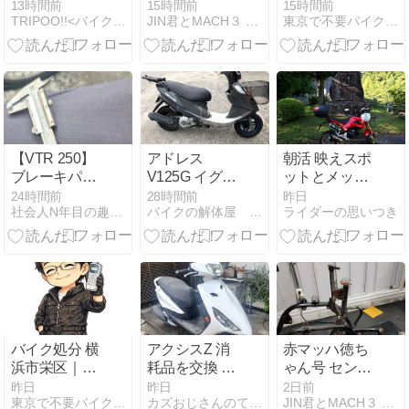
どる！小道で
ん号 フロント
付・スクータ
13時間前
15時間前
15時間前
TRIPOO!!<バイク・釣り･自転車・写真>
JIN君とMACH３ (^O^)
東京で不要バイク処分はＢＵＭアズウイング
行くツーリン
フォークえぐ
ー即回収【バ
グ
い事になって
イク回収ホン
ます（◎◎）
ポBUM】令和
８年版
【VTR 250】
アドレス
朝活 映えスポ
ブレーキパッ
V125G イグニ
ットとメッシ
ド、ブレーキ
ッションキー
ュジャケット
24時間前
28時間前
昨日
社会人N年目の趣味記録
バイクの解体屋 沖縄市
ライダーの思いつき
ローターの点
交換
検、ブレーキ
OHの部品選
定、リアブレ
ーキローター
流用
バイク処分 横
アクシスZ 消
赤マッハ徳ち
浜市栄区｜原
耗品を交換 そ
ゃん号 センタ
付・スクータ
の3 駆動系 プ
ースタンドの
昨日
昨日
2日前
東京で不要バイク処分はＢＵＭアズウイング
カズおじさんのてきとう日記
JIN君とMACH３ (^O^)
ー即回収【バ
ーリーボス固
へたり修正（^