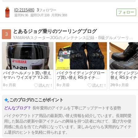
2115480
3
週間IN:
96
週間OUT:
108
月間IN:
388
とあるジョグ乗りのツーリングブログ
3
YAMAHAスクーターJOGのメンテナンス記録・B級グルメツーリングのブログです
バイクヘルメット買い替え
バイクライディンググロー
ライディング
ヤマハ ワイズギア YJ-20
ブ買い替え RSタイチ
替え RSタイチ 
ゼニス
RST664カーボンウインタ
DRYMASTE
8ヶ月前
8ヶ月前
2年9ヶ月前
ーグローブ
ーズ
このブログのここがポイント
長年愛用のアイテムを丁寧にアップデートする姿勢
バイクやアウトドア用品の最新買い替え情報を紹介しています。長期間愛
用した製品の更新や新アイテムへの興味を持つ読者に向けて、選び方や使
用感に焦点を当てた内容になっています。楽しみながらも実用的なアイテ
ム選択のヒントを気軽に得られます。