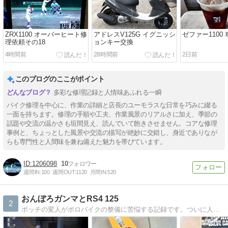
ZRX1100 オーバーヒート修
アドレスV125G イグニッシ
ゼファー1100
理依頼その18
ョンキー交換
4時間前
28時間前
2日前
このブログのここがポイント
多彩な修理記録と人情味あふれる一瞬
バイク修理を中心に、作業の詳細と店長のユーモラスな日常を巧みに綴る
一面を持ちます。修理の手順や工夫、作業風景のリアルさに加え、季節の
話題や交流の温かさも垣間見え、読んでいて飽きさせません。コアな修理
事例と、ちょっとした風景や交流の描写が絶妙に交錯し、身近でありなが
らも専門性と人間味を兼ね備えた魅力を帯びています。
1206098
10
週間IN:
100
週間OUT:
1120
月間IN:
520
おんぼろガンマとRS4 125
2
ボッチの変人がボロバイクの整備に苦悩する記録です。ついに人生初のnotボロバイクRS4 125を手に入れたので、そちらの日常整備やカスタムもやっていきます。