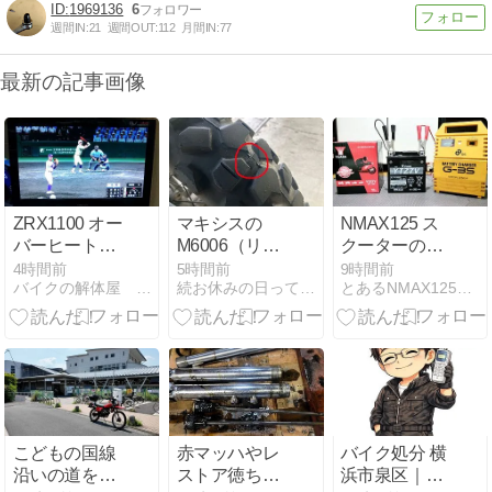
1969136
6
週間IN:
21
週間OUT:
112
月間IN:
77
最新の記事画像
ZRX1100 オー
マキシスの
NMAX125 ス
バーヒート修
M6006（リ
クーターのバ
理依頼その18
ア）を履いて
ッテリー交換
4時間前
5時間前
9時間前
バイクの解体屋 沖縄市
続お休みの日って何してる？２輪編
とあるNMAX125乗りのツーリングブログ
みる
こどもの国線
赤マッハやレ
バイク処分 横
沿いの道をた
ストア徳ちゃ
浜市泉区｜原