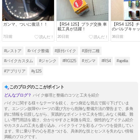
ガンマ、ついに復活！！
【RS4 125】プラグ交換 車
【RS4 125
載工具が活躍！
のバルブキャッ
な足元に！
7日前
20日前
36日前
#レストア
#バイク整備
#原付バイク
#原付二種
#バイクカスタム
#ジャンク
#RG125
#ガンマ
#RS4
#aprilia
#アプリリア
#γ125
このブログのここがポイント
バイク修理と整備のコツと工夫を紹介
バイクに関する様々なテーマを鋭く、かつ身近な視点で掘り下げていま
す。エンジン故障やパーツの選び方から危険な整備方法の警告まで、多角
的に情報を伝授しながら、実践的なポイントや工夫を惜しみなく掲載。難
しい専門用語を避け、分かりやすさと刺激を両立。個性的なアイテム紹介
やカスタムの工夫も盛り込み、バイクライフを彩るノウハウを提供してい
ます。常に乗り手の心を惹きつける、具体的な技とセンスを失わない情報
満載のブログです。