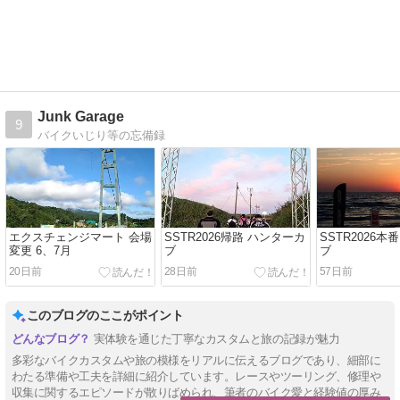
Junk Garage
9
バイクいじり等の忘備録
エクスチェンジマート 会場
SSTR2026帰路 ハンターカ
SSTR2026本
変更 6、7月
ブ
ブ
20日前
28日前
57日前
このブログのここがポイント
実体験を通じた丁寧なカスタムと旅の記録が魅力
多彩なバイクカスタムや旅の模様をリアルに伝えるブログであり、細部に
わたる準備や工夫を詳細に紹介しています。レースやツーリング、修理や
収集に関するエピソードが散りばめられ、筆者のバイク愛と経験値の厚み