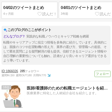
04/02のツイートまとめ
04/01のツイートまとめ
4ヶ月前
3年前
このブログのここがポイント
実践的な転職ノウハウとキャリア戦略を網羅
転職やキャリアアップに役立つ情報を多角的に紹介しています。具体的に
は、面接のコツや志望動機の答え方、業界の選び方、管理職への道筋、そ
して匿名質問による疑問解消の場も提供。信頼できるエージェント情報や
自己理解の重要性についても触れ、読者がより良いキャリア選択をできる
よう導いています。
1866026
285
週間IN:
150
週間OUT:
180
月間IN:
770
16
医師/看護師のための転職エージェントを紹介！
医療業界に特化した人材紹介会社を紹介します。