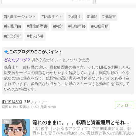
#転職エージェント
#転職サイト
#保育士
#退職
#履歴書
#転職理由
#職務経歴書
#内定
#転職面接
#転職活動
#自己分析
#求人応募
このブログのここがポイント
具体的なポイントとノウハウ伝授
保育士と一般転職の違い、職務経歴書の書き方、そしてLINEを利用した転
職支援サービスの特徴をわかりやすく解説しています。転職活動のコツや
成功の鍵に焦点を当て、信頼性の高い実例や具体的なアドバイスも盛り込
まれています。多角的な視点から、活動のスムーズさと効率性を追求して
いるのが特徴です。
1914500
316
週間IN:
190
週間OUT:
150
月間IN:
890
6
流れのままに。。。転職と資産運用とそれから
40台後半（いわゆるアラフィフ）で早期退職に応募、転
職をした妻子持ちの私tobiuoが再就職と将来の資産形成の