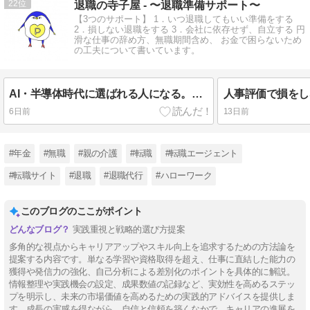
22
退職の寺子屋 - 〜退職準備サポート〜
【3つのサポート】 1．いつ退職してもいい準備をする
2．損しない退職をする 3．会社に依存せず、自立する 円
滑な仕事の辞め方、無職期間含め、 お金で困らないため
の工夫について書いています。
AI・半導体時代に選ばれる人になる。今こそ身につけたいWebマーケティングという武器
6日前
13日前
#年金
#無職
#親の介護
#転職
#転職エージェント
#転職サイト
#退職
#退職代行
#ハローワーク
このブログのここがポイント
実践重視と戦略的選び方提案
多角的な視点からキャリアアップやスキル向上を追求するための方法論を
提案する内容です。単なる学習や資格取得を超え、仕事に直結した能力の
獲得や発信力の強化、自己分析による差別化のポイントを具体的に解説。
情報整理や実践機会の設定、成果数値の記録など、実効性を高めるステッ
プを明示し、未来の市場価値を高めるための実践的アドバイスを提供しま
す。成長の実感を得ながら、自信と信頼を築くなかで、キャリアの進展を