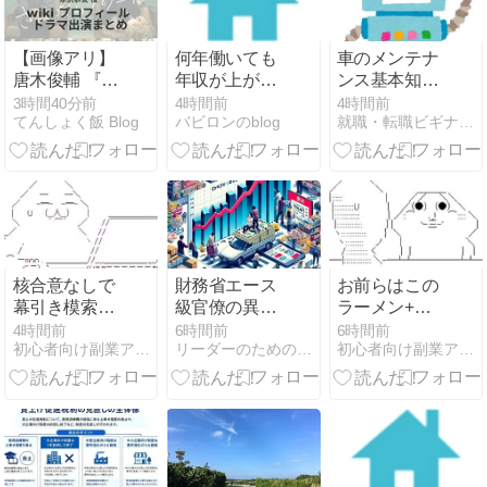
【画像アリ】
何年働いても
車のメンテナ
唐木俊輔 『さ
年収が上がら
ンス基本知識
よならノワー
ない人へ。原
で悩み解消！
3時間40分前
4時間前
4時間前
てんしょく飯 Blog
バビロンのblog
就職・転職ビギナーズマガジン
ル』水沢恭太
因の切り分け
役 wiki プロフ
と、上げるた
ィール ドラマ
めの3つの道
出演まとめ
核合意なしで
財務省エース
お前らはこの
幕引き模索か
級官僚の異例
ラーメン+半
米、イラン6
転出について
チャーハン
4時間前
6時間前
6時間前
初心者向け副業アフィリエイト情報館 InfoShop
リーダーのためのキャリアデザイン・カフェ
初心者向け副業アフィリエイト情報館 InfoShop
条件で困難に
+餃子にいく
ら払える？