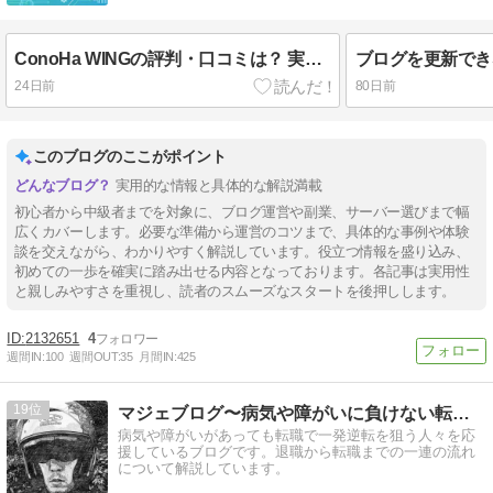
のお役にたてればうれしいです。
ConoHa WINGの評判・口コミは？ 実際に使ってみた本音レビュー
24日前
80日前
このブログのここがポイント
実用的な情報と具体的な解説満載
初心者から中級者までを対象に、ブログ運営や副業、サーバー選びまで幅
広くカバーします。必要な準備から運営のコツまで、具体的な事例や体験
談を交えながら、わかりやすく解説しています。役立つ情報を盛り込み、
初めての一歩を確実に踏み出せる内容となっております。各記事は実用性
と親しみやすさを重視し、読者のスムーズなスタートを後押しします。
2132651
4
週間IN:
100
週間OUT:
35
月間IN:
425
19
マジェブログ〜病気や障がいに負けない転職活動を応援〜
病気や障がいがあっても転職で一発逆転を狙う人々を応
援しているブログです。退職から転職までの一連の流れ
について解説しています。