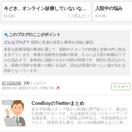
今どき、オンライン診療していないなんてオワコン
入院中の悩み
82日前
82日前
このブログのここがポイント
医師と患者の本音と事情を詳細に解説
多彩な医療現場の事例を通じて、医師やスタッフの内側と患者の声に焦点
を当てています。検査の信頼性や診療の実情、さらには入院や転職のリア
ルな悩みまで、多角的に深掘りされた内容が特徴です。痛烈な視点ながら
も、医療の現状や改善への願いを込め、読めば現場の生々しい姿が伝わる
内容となっています。
1926296
276
週間IN:
150
週間OUT:
220
月間IN:
780
15
CowBoyのTwitterまとめ
某大手転職メディア様から転職の専門家として、選ばれ
た転職ブロガーです。大企業新卒入社⇒スタートアップ
企業起業。エンジニア経験は15年以上。代表取締役だけ
でなく、採用担当も兼任。自らの転職経験ももとに転職
情報を発信しています。