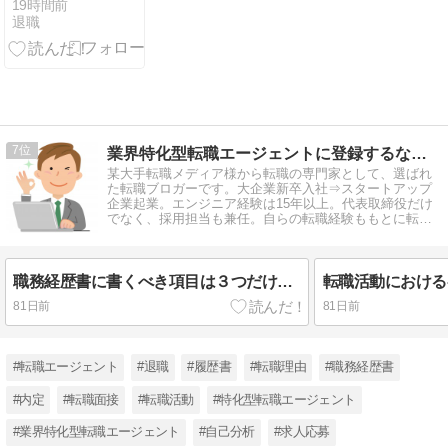
19時間前
退職
7
業界特化型転職エージェントに登録するならここ！
某大手転職メディア様から転職の専門家として、選ばれ
た転職ブロガーです。大企業新卒入社⇒スタートアップ
企業起業。エンジニア経験は15年以上。代表取締役だけ
でなく、採用担当も兼任。自らの転職経験ももとに転職
情報を発信しています。
職務経歴書に書くべき項目は３つだけ【不要な項目もお教えします】
81日前
81日前
#転職エージェント
#退職
#履歴書
#転職理由
#職務経歴書
#内定
#転職面接
#転職活動
#特化型転職エージェント
#業界特化型転職エージェント
#自己分析
#求人応募