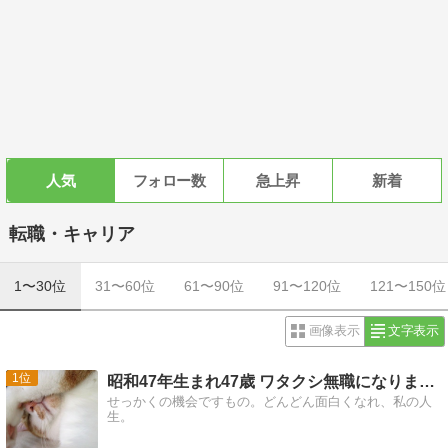
人気
フォロー数
急上昇
新着
転職・キャリア
1〜30位
31〜60位
61〜90位
91〜120位
121〜150位
画像表示
文字表示
1
昭和47年生まれ47歳 ワタクシ無職になりました。
せっかくの機会ですもの。どんどん面白くなれ、私の人
生。