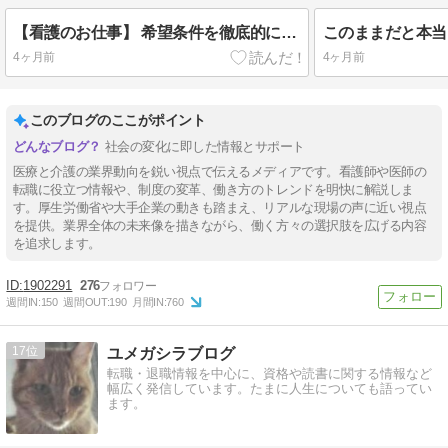
【看護のお仕事】 希望条件を徹底的に聞いてくれますので、登録をおすすめします！
4ヶ月前
4ヶ月前
このブログのここがポイント
社会の変化に即した情報とサポート
医療と介護の業界動向を鋭い視点で伝えるメディアです。看護師や医師の
転職に役立つ情報や、制度の変革、働き方のトレンドを明快に解説しま
す。厚生労働省や大手企業の動きも踏まえ、リアルな現場の声に近い視点
を提供。業界全体の未来像を描きながら、働く方々の選択肢を広げる内容
を追求します。
1902291
276
週間IN:
150
週間OUT:
190
月間IN:
760
17
ユメガシラブログ
転職・退職情報を中心に、資格や読書に関する情報など
幅広く発信しています。たまに人生についても語ってい
ます。