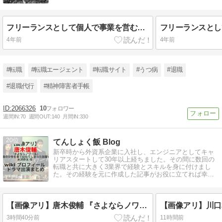
フリーランスとして個人で事業を営むという働き方と、メリットとデメリットを解説
4年前
4年前
#転職
#転職エージェント
#転職サイト
#うつ病
#退職
#退職代行
#精神障害者手帳
2066326
10
週間IN:
70
週間OUT:
140
月間IN:
330
20
てんしょく飯 Blog
新卒時から外資系企業に入社し、エンジニアとしてキャ
リアスタートして30年以上経ちました。その間に数回の
転職と共に大きく3業界で経験とスキルを身に付けまし
た。その経験を元に作成した記事がお役に立てれば幸い
です。
【画像アリ】唐木俊輔 『さよならノワール』水沢恭太 役 wiki プロフィール ドラマ出演まとめ
3時間40分前
11時間前