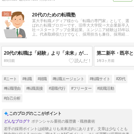
3
20代のための転職塾
某大手転職メディア様から「転職の専門家」として、選
ばれた転職ブロガーです。旧帝大大学院⇒大企業新卒入
社⇒スタートアップ企業起業。エンジニア経験は15年以
上。代表取締役だけでなく、採用担当も兼任。採用経
験、転職経験をもとに情報発信中。
20代の転職は「経験」より「未来」が武器になる！人事担当者が本当に知りたい履歴書・職務経歴書の書き方
89日前
1年3ヶ月前
#ニート
#転職
#就職
#転職エージェント
#転職サイト
#20代
#転職理由
#転職面接
#退職代行
#フリーター
#就職活動
#自己分析
このブログのここがポイント
ポテンシャル重視の履歴書・職務書術
若手の採用ポイントは経験よりも未来志向にあります。文章は少なくとも