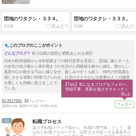
団地のワタクシ・３３４。
団地のワタクシ・３３３。
2日前
5日前
このブログのここがポイント
私小説風の回想と郷愁あふれる描写
日本の昭和後期から令和初期までの時代背景を背景に、団地に暮らす一人
の女性の幼少期から青年期までの生活や人間模様を静かに綴る。懐かしい
風景や心の動きを巧みに織り交ぜ、親しみやすくも鋭く、時代の空気感を
感じさせる筆致に特徴づけられる。日常のささやかな出来事や人々の感情
を優しくも的確に捉えることで、読む者に郷愁を誘う温かな作品集となっ
【Tips】気になるブログをフォロー。

ている。
登録不要。更新を逃さずキャッチ！
閉じる
2017591
22
週間IN:
520
週間OUT:
290
月間IN:
2530
2
転職プロセス
某大手転職メディア様から「転職の専門家」として、選
ばれた転職ブロガーです。旧帝大大学院⇒大企業新卒入