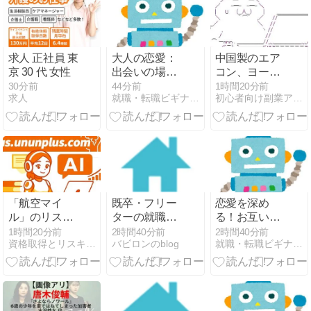
求人 正社員 東
大人の恋愛：
中国製のエア
京 30 代 女性
出会いの場と
コン、ヨーロ
活用法ガイド
ッパでバカ売
30分前
44分前
1時間20分前
求人
就職・転職ビギナーズマガジン
初心者向け副業アフィリエイト情報館 InfoShop
れ
「航空マイ
既卒・フリー
恋愛を深め
ル」のリスキ
ターの就職
る！お互いを
リング！？出
Q&A｜何歳ま
驚かせるサプ
1時間20分前
2時間40分前
2時間40分前
資格取得とリスキリング Plus.ununplus.com
バビロンのblog
就職・転職ビギナーズマガジン
張・旅行をお
で？空白期間
ライズアイデ
得にするマニ
は？正社員に
ア集
アックスキル
なれるのか