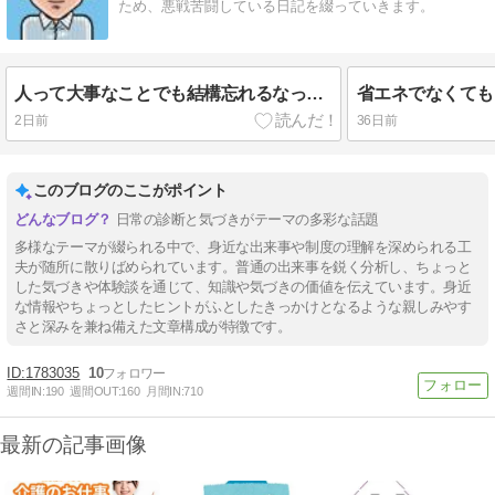
ため、悪戦苦闘している日記を綴っていきます。
人って大事なことでも結構忘れるなって話
2日前
36日前
このブログのここがポイント
日常の診断と気づきがテーマの多彩な話題
多様なテーマが綴られる中で、身近な出来事や制度の理解を深められる工
夫が随所に散りばめられています。普通の出来事を鋭く分析し、ちょっと
した気づきや体験談を通じて、知識や気づきの価値を伝えています。身近
な情報やちょっとしたヒントがふとしたきっかけとなるような親しみやす
さと深みを兼ね備えた文章構成が特徴です。
1783035
10
週間IN:
190
週間OUT:
160
月間IN:
710
最新の記事画像