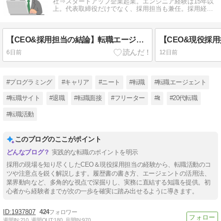
社⇒スタートアップ企業起業。エンジニア経験は15年以
上。代表取締役だけでなく、採用担当も兼任。採用経
験、転職経験をもとに情報発信中。
【CEO&採用担当の結論】転職エージェントは紹介手数料がかかるから不利って本当？
6日前
12日前
#プログラミング
#キャリア
#ニート
#転職
#転職エージェント
#転職サイト
#退職
#転職面接
#フリーター
#it
#20代転職
#転職活動
このブログのここがポイント
実践的な転職のポイントを明示
採用の現場を知り尽くしたCEO＆現役採用担当の経験から、転職活動のコ
ツや注意点を鋭く解説します。履歴書の書き方、エージェントの活用法、
業界動向など、多角的な視点で深掘りし、実務に直結する知識を提供。初
心者から経験者までが次の一歩を確実に踏み出せるように導きます。
1937807
424
週間IN:
210
週間OUT:
180
月間IN:
970