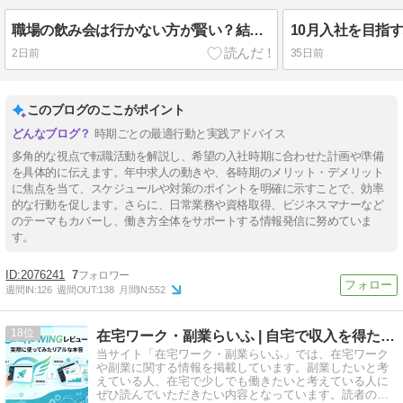
職場の飲み会は行かない方が賢い？結局は楽しめるかどうかが重要
2日前
35日前
このブログのここがポイント
時期ごとの最適行動と実践アドバイス
多角的な視点で転職活動を解説し、希望の入社時期に合わせた計画や準備
を具体的に伝えます。年中求人の動きや、各時期のメリット・デメリット
に焦点を当て、スケジュールや対策のポイントを明確に示すことで、効率
的な行動を促します。さらに、日常業務や資格取得、ビジネスマナーなど
のテーマもカバーし、働き方全体をサポートする情報発信に努めていま
す。
2076241
7
週間IN:
126
週間OUT:
138
月間IN:
552
18
在宅ワーク・副業らいふ | 自宅で収入を得たい人のために
当サイト「在宅ワーク・副業らいふ」では、在宅ワーク
や副業に関する情報を掲載しています。副業したいと考
えている人、在宅で少しでも働きたいと考えている人に
ぜひ読んでいただきたい内容となっています。読者の方