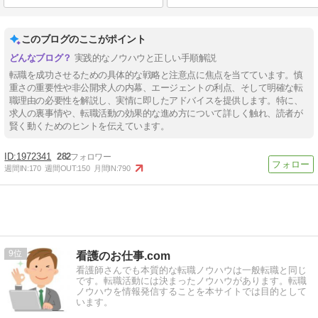
このブログのここがポイント
実践的なノウハウと正しい手順解説
転職を成功させるための具体的な戦略と注意点に焦点を当てています。慎
重さの重要性や非公開求人の内幕、エージェントの利点、そして明確な転
職理由の必要性を解説し、実情に即したアドバイスを提供します。特に、
求人の裏事情や、転職活動の効果的な進め方について詳しく触れ、読者が
賢く動くためのヒントを伝えています。
1972341
282
週間IN:
170
週間OUT:
150
月間IN:
790
9
看護のお仕事.com
看護師さんでも本質的な転職ノウハウは一般転職と同じ
です。転職活動には決まったノウハウがあります。転職
ノウハウを情報発信することを本サイトでは目的として
います。