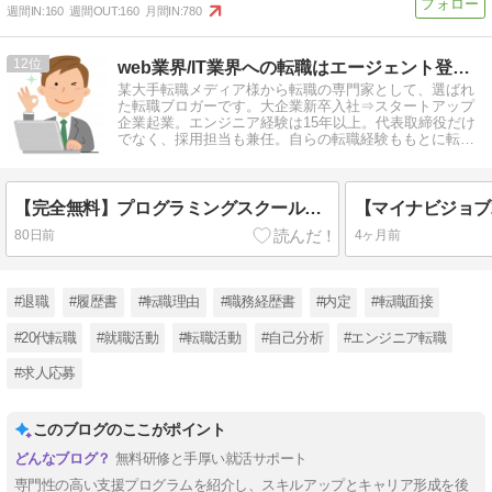
週間IN:
160
週間OUT:
160
月間IN:
780
12
web業界/IT業界への転職はエージェント登録を使え！
某大手転職メディア様から転職の専門家として、選ばれ
た転職ブロガーです。大企業新卒入社⇒スタートアップ
企業起業。エンジニア経験は15年以上。代表取締役だけ
でなく、採用担当も兼任。自らの転職経験ももとに転職
情報を発信しています。
【完全無料】プログラミングスクールは就活支援が手厚い
80日前
4ヶ月前
#退職
#履歴書
#転職理由
#職務経歴書
#内定
#転職面接
#20代転職
#就職活動
#転職活動
#自己分析
#エンジニア転職
#求人応募
このブログのここがポイント
無料研修と手厚い就活サポート
専門性の高い支援プログラムを紹介し、スキルアップとキャリア形成を後