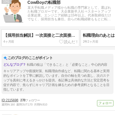
10
CowBoyの転職部
某大手転職メディア様から転職の専門家として、選ばれ
た転職ブロガーです。大企業新卒入社⇒スタートアップ
企業起業。エンジニア経験は15年以上。代表取締役だけ
でなく、採用担当も兼任。自らの転職経験ももとに転職
情報を発信しています。
【採用担当解説】一次面接と二次面接の違いと効果的な対策法
4ヶ月前
2年2ヶ月前
このブログのここがポイント
転職の核は「できること」と「必要なこと」中心的内容
キャリアアップや面接対策、転職理由作成など、転職に関わる基本と実用
的なポイントを丁寧に解説しています。自分の軸を見つめ直し、次のステ
ップを真剣に考えるきっかけを提供。各記事は具体的な方法と安定思考を
促す内容で、焦らずにキャリア計画を練るための参考資料となることを目
指しています。
2115698
278
週間IN:
160
週間OUT:
170
月間IN:
810