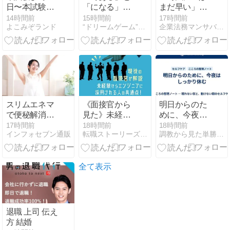
日〜本試験で
「になる」の
まだ早い」と
の理想的な時
違い
いう前に ―宍
14時間前
15時間前
17時間前
よこみぞランド
“ドリームゲーム”事業化パートナーを求む
企業法務マンサバイバル
間配分を考え
戸研究会取り
てみよう
まとめへの感
銘と、最高裁
のAI検証方法
に対する疑問
スリムエネマ
《面接官から
明日からのた
で便秘解消＆
見た》未経験
めに、今夜は
腸の活性化を
者がプログラ
しっかり休む
17時間前
18時間前
18時間前
インフォセブン通販
転職ストーリーズ｜エンジニア特化のIT/Web系情報メディア
調教から見た単勝複勝買い目の競馬予想
実現！腸内洗
マー・エンジ
浄器具！
ニアとして採
用される７つ
のポイント！
全て表示
退職 上司 伝え
方 結婚