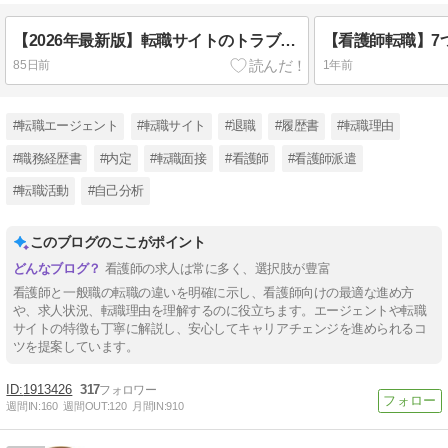
【2026年最新版】転職サイトのトラブルに注意！知らないと困るポイントまとめ
85日前
1年前
#転職エージェント
#転職サイト
#退職
#履歴書
#転職理由
#職務経歴書
#内定
#転職面接
#看護師
#看護師派遣
#転職活動
#自己分析
このブログのここがポイント
看護師の求人は常に多く、選択肢が豊富
看護師と一般職の転職の違いを明確に示し、看護師向けの最適な進め方
や、求人状況、転職理由を理解するのに役立ちます。エージェントや転職
サイトの特徴も丁寧に解説し、安心してキャリアチェンジを進められるコ
ツを提案しています。
1913426
317
週間IN:
160
週間OUT:
120
月間IN:
910