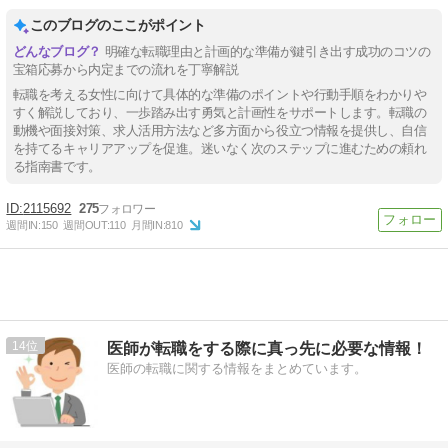
このブログのここがポイント
明確な転職理由と計画的な準備が鍵引き出す成功のコツの
宝箱応募から内定までの流れを丁寧解説
転職を考える女性に向けて具体的な準備のポイントや行動手順をわかりや
すく解説しており、一歩踏み出す勇気と計画性をサポートします。転職の
動機や面接対策、求人活用方法など多方面から役立つ情報を提供し、自信
を持てるキャリアアップを促進。迷いなく次のステップに進むための頼れ
る指南書です。
2115692
275
週間IN:
150
週間OUT:
110
月間IN:
810
14
医師が転職をする際に真っ先に必要な情報！
医師の転職に関する情報をまとめています。