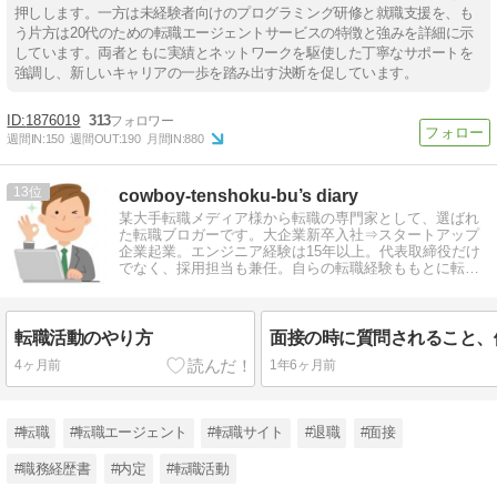
押しします。一方は未経験者向けのプログラミング研修と就職支援を、も
う片方は20代のための転職エージェントサービスの特徴と強みを詳細に示
しています。両者ともに実績とネットワークを駆使した丁寧なサポートを
強調し、新しいキャリアの一歩を踏み出す決断を促しています。
1876019
313
週間IN:
150
週間OUT:
190
月間IN:
880
13
cowboy-tenshoku-bu’s diary
某大手転職メディア様から転職の専門家として、選ばれ
た転職ブロガーです。大企業新卒入社⇒スタートアップ
企業起業。エンジニア経験は15年以上。代表取締役だけ
でなく、採用担当も兼任。自らの転職経験ももとに転職
情報を発信しています。
転職活動のやり方
4ヶ月前
1年6ヶ月前
#転職
#転職エージェント
#転職サイト
#退職
#面接
#職務経歴書
#内定
#転職活動