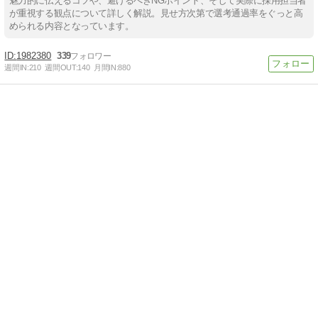
魅力的に伝えるコツや、避けるべきNGポイント、そして実際に採用担当者
が重視する観点について詳しく解説。見せ方次第で選考通過率をぐっと高
められる内容となっています。
1982380
339
週間IN:
210
週間OUT:
140
月間IN:
880