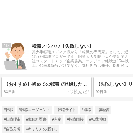
4
転職ノウハウ【失敗しない】
某大手転職メディア様から「転職の専門家」として、選
ばれた転職ブロガーです。旧帝大大学院⇒大企業新卒入
社⇒スタートアップ企業起業。エンジニア経験は15年以
上。代表取締役だけでなく、採用担当も兼任。採用経
験、転職経験をもとに情報発信中。
【おすすめ】初めての転職で登録したい転職エージェント14社を厳選
83日前
90日前
#転職
#転職エージェント
#転職サイト
#退職
#履歴書
#転職理由
#職務経歴書
#内定
#転職面接
#転職活動
#自己分析
#キャリアの棚卸し