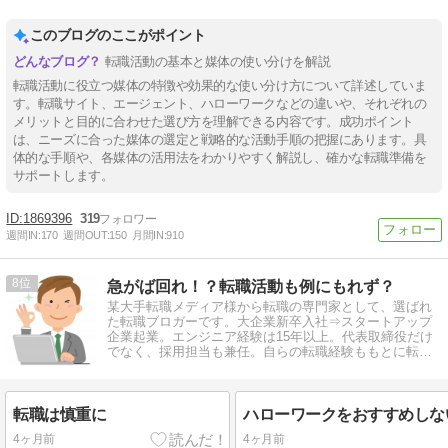
このブログのここがポイント
転職活動の基本と媒体の使い分けを解説
転職活動に役立つ媒体の特徴や効果的な使い分け方について詳述していま
す。転職サイト、エージェント、ハローワークなどの違いや、それぞれの
メリットと目的に合わせた選び方を理解できる内容です。成功ポイント
は、ニーズに合った媒体の選定と戦略的な活動手順の把握にあります。具
体的な手順や、各媒体の活用法をわかりやすく解説し、確かな転職準備を
サポートします。
1869396
319
週間IN:
170
週間OUT:
150
月間IN:
910
8
急がば回れ！？転職活動も例にもれず？
某大手転職メディア様から転職の専門家として、選ばれ
た転職ブロガーです。大企業新卒入社⇒スタートアップ
企業起業。エンジニア経験は15年以上。代表取締役だけ
でなく、採用担当も兼任。自らの転職経験ももとに転職
情報を発信しています。
転職は慎重に
4ヶ月前
4ヶ月前