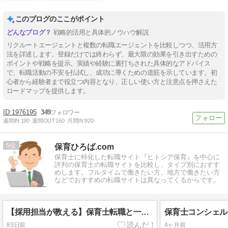
このブログのここがポイント
戦略的活用と具体的ノウハウ解説
リクルートエージェントと複数の転職エージェントを比較しつつ、活用方
法を詳述します。登録だけでは終わらず、最大限の効果を引き出すための
ポイントや戦略を提示。実績や経験に裏打ちされた具体的なアドバイス
で、転職活動の不安を払拭し、成功に導くための道筋を示しています。初
心者から経験者まで役立つ内容となり、正しい使い方と注意点を押さえた
ロードマップを提供します。
1976195
349
週間IN:
190
週間OUT:
160
月間IN:
920
5
保育ひろば.com
保育士に特化した転職サイト『ヒトシア保育』を中心に
評判の保育士の転職サイトを比較し、タイプ別におすす
めします。フルタイムで働きたい方、地方で働きたい方
などでおすすめの転職サイトは異なってくるからです。
【採用担当が教える】保育士転職と一般転職の違いとは？
83日前
4ヶ月前