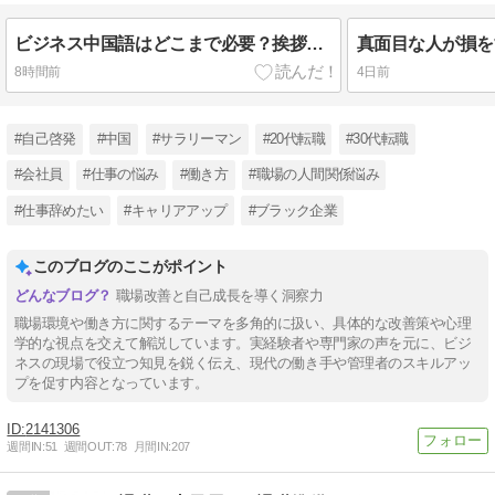
ビジネス中国語はどこまで必要？挨拶レベルだった私が商談で使うまで
8時間前
4日前
#自己啓発
#中国
#サラリーマン
#20代転職
#30代転職
#会社員
#仕事の悩み
#働き方
#職場の人間関係悩み
#仕事辞めたい
#キャリアアップ
#ブラック企業
このブログのここがポイント
職場改善と自己成長を導く洞察力
職場環境や働き方に関するテーマを多角的に扱い、具体的な改善策や心理
学的な視点を交えて解説しています。実経験者や専門家の声を元に、ビジ
ネスの現場で役立つ知見を鋭く伝え、現代の働き手や管理者のスキルアッ
プを促す内容となっています。
2141306
週間IN:
51
週間OUT:
78
月間IN:
207