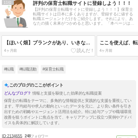
11
評判の保育士転職サイトに登録しよう！！！
【評判の保育士転職サイトに登録しよう！！！】保育士
転職サイトは日本に多くありますが、登録するに値する
転職エージェントだけをご紹介します。それにより、あ
なたの描く未来がつかめると思います。 「本ページはプ
ロモーションが含まれています」
【ほいく畑】ブランクがあり、いきなり正職員として保育の仕事復帰が不安な方
4ヶ月前
4ヶ月前
#転職
#転職活動
#保育士転職
このブログのここがポイント
情報と支援を駆使した効果的な転職提案
保育士の転職をテーマに、多角的な情報提供と実践的な支援を重視してい
ます。平均給与や求人の動向といったデータを元に、より良い条件を引き
出すための戦略やエージェント活用法を紹介。特に給与アップや職場環境
改善を狙うポイントに焦点を当て、キャリアアップに役立つ実例やアドバ
イスを具体的に解説しています。
2134655
248