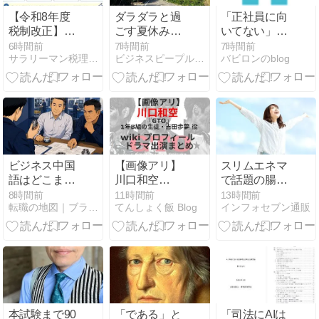
【令和8年度
ダラダラと過
「正社員に向
税制改正】賃
ごす夏休み、
いてない」と
上げ促進税制
を満喫中
悩むHSPへ。
6時間前
7時間前
7時間前
サラリーマン税理士の独立日誌
ビジネスピープル共和国
バビロンのblog
の改正
限界のサイン
と自分を守る
働き方の選択
肢
ビジネス中国
【画像アリ】
スリムエネマ
語はどこまで
川口和空
で話題の腸内
必要？挨拶レ
『GTO』吉田
洗浄！自宅で
8時間前
11時間前
13時間前
転職の地図｜ブラック企業を抜け出し自分で選ぶキャリアへ
てんしょく飯 Blog
インフォセブン通販
ベルだった私
歩夢 役 wiki プ
手軽に健康促
が商談で使う
ロフィール ド
進！
まで
ラマ出演まと
め
本試験まで90
「である」と
「司法にAIは