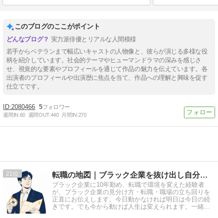
このブログのここがポイント
実力派俳優とリアルな人間模様
若手からベテランまで幅広いキャストの人物像と、彼らが演じる多様な役
柄を紹介しています。社会的テーマやヒューマンドラマの深みを感じさ
せ、視覚的な要素やプロフィールを通じて作品の魅力を伝えています。各
出演者のプロフィールや出演歴に焦点を当て、作品への理解と興味を促す
仕立てです。
2080466
5
週間IN:
60
週間OUT:
440
月間IN:
270
21
転職の地図｜ブラック企業を抜け出し自分で選ぶキャリアへ
ブラック企業に10年勤め、転職で環境を変えた経験者
が、ブラック企業の見分け方・転職・職場の立ち回りを
正直にお伝えします。今日動かなければ明日は今日の続
きです。でも今から動けば人生は変えられます。一緒に
始めてみませんか？