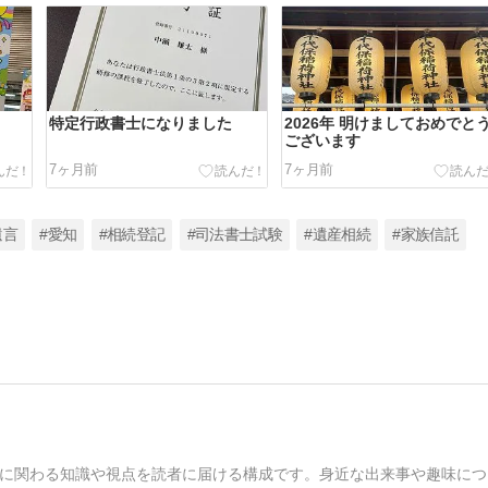
特定行政書士になりました
2026年 明けましておめでと
ございます
7ヶ月前
7ヶ月前
遺言
#愛知
#相続登記
#司法書士試験
#遺産相続
#家族信託
に関わる知識や視点を読者に届ける構成です。身近な出来事や趣味につ