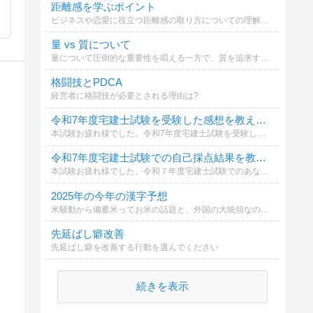
距離感を学ぶポイント
ビジネスや恋愛に役立つ距離感の取り方についての理解を深める
量 vs 質について
量について圧倒的な重要性を唱える一方で、質を追求することも決して無駄ではない。どちらが重要だと考えるか選択してください。
格闘技とPDCA
経営者に格闘技が必要とされる理由は?
令和7年度宅建士試験を受験した感想を教えて下さい
本試験お疲れ様でした。令和7年度宅建士試験を受験した感想を教えて下さい
令和7年度宅建士試験での自己採点結果を教えて下さい
本試験お疲れ様でした。令和７年度宅建士試験でのあなたの自己採点結果を教えて下さい
2025年の今年の漢字予想
米騒動から備蓄米ってお米の話題と、外国の大統領なのに毎日アメリカのトランプ大統領を見て、米が最有力だと思うんですが、2025年今年の漢字の予想をしてみませんか？
先延ばし癖改善
先延ばし癖を改善する行動を選んでください
続きを表示