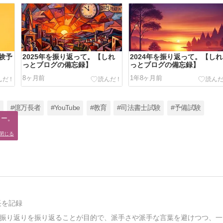
験予
2025年を振り返って。【しれ
2024年を振り返って。【しれ
っとブログの備忘録】
っとブログの備忘録】
8ヶ月前
1年8ヶ月前
ス
#億万長者
#YouTube
#教育
#司法書士試験
#予備試験
ー。

閉じる
長を記録
振り返りを振り返ることが目的で、派手さや派手な言葉を避けつつ、一