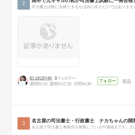
高卒で元ギャルの私が司法書士試験に一発合格
2
1818740
3
報告
週間IN:
10
週間OUT:
20
月間IN:
30
名古屋の司法書士・行政書士 ナカちゃんの開
3