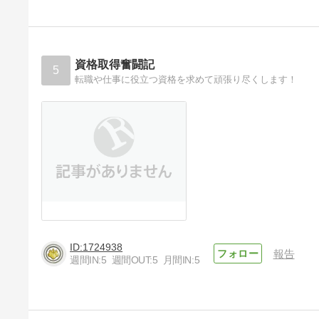
資格取得奮闘記
5
転職や仕事に役立つ資格を求めて頑張り尽くします！
1724938
報告
週間IN:
5
週間OUT:
5
月間IN:
5