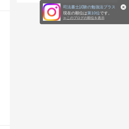
司法書士試験の勉強法プラス
現在の順位は
第10位
です。
≫
このブログの順位を表示