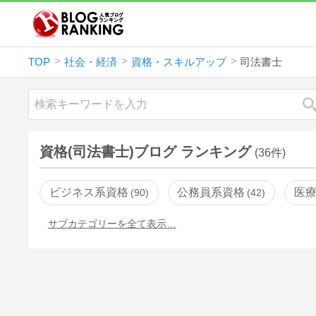
TOP
社会・経済
資格・スキルアップ
司法書士
資格(司法書士)ブログ ランキング
(36件)
ビジネス系資格
公務員系資格
医
90
42
サブカテゴリーを全て表示…