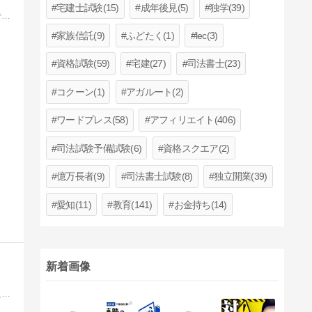
宅建士試験(15)
成年後見(5)
独学(39)
司法書士試験に合格できるかは頭の良さだけではありません。偏差値３６程度の高校を卒業し、法律知識が全くなかった私が一発合格できた勉強法や考え方を公開しています。
家族信託(9)
ふどたく(1)
lec(3)
資格試験(59)
宅建(27)
司法書士(23)
コクーン(1)
アガルート(2)
ワードプレス(58)
アフィリエイト(406)
司法試験予備試験(6)
資格スクエア(2)
億万長者(9)
司法書士試験(8)
独立開業(39)
愛知(11)
教育(141)
お金持ち(14)
新着画像
名古屋で司法書士事務所を開業している中瀬雄太です。主に遺産相続・認知症対策・相続登記をメインに外国人の相続・借金問題にも取り組んでいます。ブログの内容は日記のような日常をつづっています。