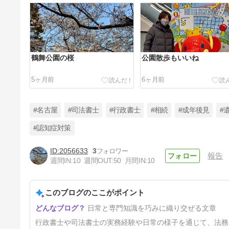
鶴舞公園の桜
公園散歩もいいね
5ヶ月前
6ヶ月前
#名古屋
#司法書士
#行政書士
#相続
#成年後見
#
#認知症対策
2056633
3
報告
きょうと
週間IN:
10
週間OUT:
50
月間IN:
10
1年4ヶ月前
このブログのここがポイント
日常と専門知識を巧みに織り交ぜる文章
行政書士や司法書士の実務経験や日常の様子を通じて、法務