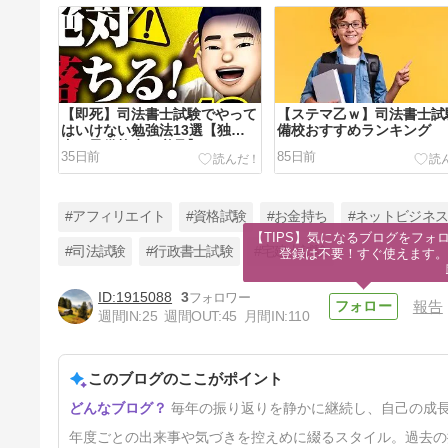
【即死】司法書士試験でやって
【ステマ乙ｗ】司法書士試
はいけない勉強法13選【独学
備校おすすめランキング
者も予備校生も必見】
35日前
85日前
#アフィリエイト
#資格試験
#お金持ち
#ネットビジネ
【TIPS】気になるブログをフォロ
#司法試験
#行政書士試験
#宅建士試験
登録は不要！すぐ使えます。
1915088
3
報告
2023年を振り返って。【しれ
週間IN:
25
週間OUT:
45
月間IN:
110
っとブログの備忘録】
2年8ヶ月前
このブログのここがポイント
毎年の振り返りを静かに継続し、自己の成
年度ごとの出来事や気づきを控えめに綴るスタイル。過去の