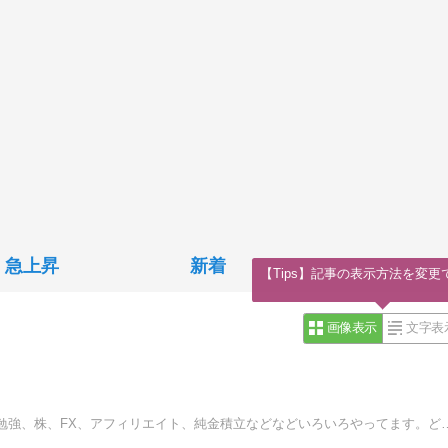
急上昇
新着
【Tips】記事の表示方法を変更
画像表示
文字表
億万長者をしれっと目指して日々奮闘中です。資格試験の勉強、株、FX、アフィ