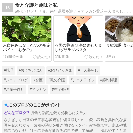
食と介護と趣味と私
16
50代おひとりさま、来年還暦を迎えるアラカン貧乏一人暮らし。貯金０円の高齢両親の介護生活のこと、節約自炊料理や趣味のこと、そして口に出しては決して言えない心の吐き出し日記ブログです
お盆休みはなし/ツルの剪定
叔母の葬儀 無事に終わりま
食欲減退 食べ
バイト「むかご」
した/サラダパスタ
1時間40分前
25時間前
3日前
#料理
#おうちごはん
#おひとりさま
#一人暮らし
#シニアブログ
#介護
#親の介護
#シニアライフ
#節約料理
#お菓子作り
#アラカン
#在宅介護
このブログのここがポイント
身近な話題を鋭く分析した文章力
さまざまな日常の出来事を客観的に切り取りつつ、鋭い表現と具体的な描
写を交えながら、読者の関心を引き付けるスタイルが特徴です。家族や地
域のつながり、社会の身近な問題を独自の視点で解説し、読みやすさと洞