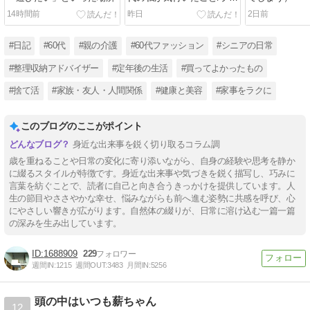
グを続ける目的
14時間前
昨日
2日前
#日記
#60代
#親の介護
#60代ファッション
#シニアの日常
#整理収納アドバイザー
#定年後の生活
#買ってよかったもの
#捨て活
#家族・友人・人間関係
#健康と美容
#家事をラクに
このブログのここがポイント
身近な出来事を鋭く切り取るコラム調
歳を重ねることや日常の変化に寄り添いながら、自身の経験や思考を静か
に綴るスタイルが特徴です。身近な出来事や気づきを鋭く描写し、巧みに
言葉を紡ぐことで、読者に自己と向き合うきっかけを提供しています。人
生の節目やささやかな幸せ、悩みながらも前へ進む姿勢に共感を呼び、心
にやさしい響きが広がります。自然体の綴りが、日常に溶け込む一篇一篇
の深みを生み出しています。
1688909
229
週間IN:
1215
週間OUT:
3483
月間IN:
5256
頭の中はいつも薪ちゃん
12