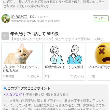
に描写し、長い人生の中で育まれる温もりや感慨を伝え、読者の心にそっ
と寄り添う優しい文章が特長です。
2035072
110
週間IN:
4000
週間OUT:
8610
月間IN:
17940
年金だけで生活して 雀の涙
5
【大きな広告が出ないブログ】気がつけばブログ歴19年。夫婦ともに持病もちで少なめの年金だけで生活。年金は夫婦合計で手取り月16万円台。食費・光熱費・通信費・日用品の合計は月4万円前後。使えるお金は雀の涙でも、明るく楽しく逞しく暮らしたい。
ブログの「消えたページ」
60代の悩みはこうして解決
ブログの評判
を見る方法
10時間前
昨日
3日前
このブログのここがポイント
実情を鋭く切り取る身近な視点
シニア世代の生活実態を深く掘り下げつつ、将来の不安や現実の工夫をリ
アルに伝えています。経済的な課題から老後の過ごし方、家族問題まで多
角的に取り上げ、読むだけで現状理解とヒントが得られる内容となってい