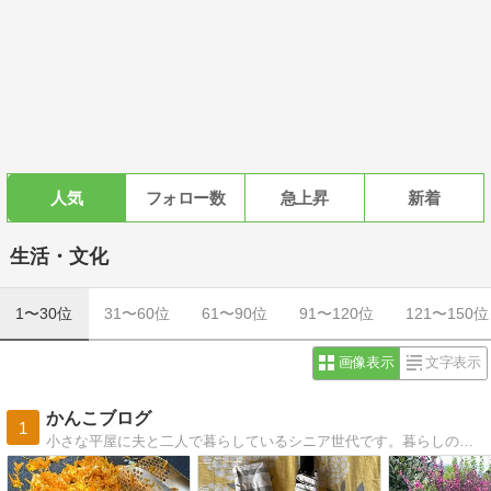
人気
フォロー数
急上昇
新着
生活・文化
1〜30位
31〜60位
61〜90位
91〜120位
121〜150位
画像表示
文字表示
かんこブログ
1
小さな平屋に夫と二人で暮らしているシニア世代です。暮らしの中で感じたこと、家庭菜園のことなど綴っています。