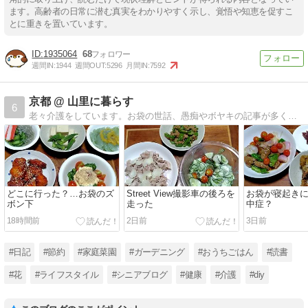
ます。高齢者の日常に潜む真実をわかりやすく示し、覚悟や知恵を促すこ
とに重きを置いています。
1935064
68
週間IN:
1944
週間OUT:
5296
月間IN:
7592
京都 @ 山里に暮らす
6
老々介護をしています。お袋の世話、愚痴やボヤキの記事が多くなりました。ほぼ日記です。座右の銘「人間万事塞翁が馬」
どこに行った？…お袋のズ
Street View撮影車の後ろを
お袋が寝起き
ボン下
走った
中症？
18時間前
2日前
3日前
#日記
#節約
#家庭菜園
#ガーデニング
#おうちごはん
#読書
#花
#ライフスタイル
#シニアブログ
#健康
#介護
#diy