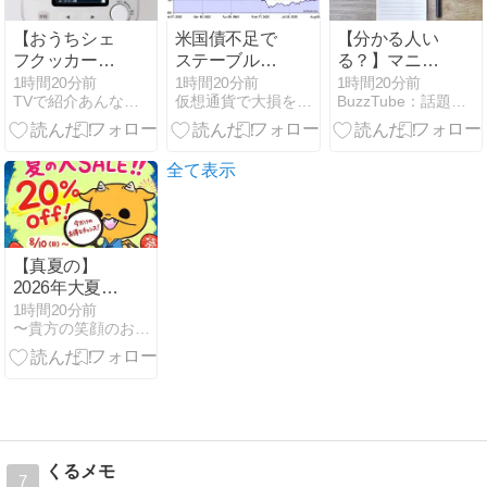
【おうちシェ
米国債不足で
【分かる人い
フクッカー】
ステーブルコ
る？】マニア
福原遥さんに
イン需要が高
ック過ぎるア
1時間20分前
1時間20分前
1時間20分前
TVで紹介あんな物こんな物おかい物
仮想通貨で大損を避け、副業で稼ぐためのMoneyまとめ情報館
BuzzTube：話題・流行・旬・最新・注目の動画サイト
オススメした
まる──NBER
ニメ例えのは
最新調理家電
研究が示す
ずなのに…即
～めざましど
「デジタル安
共鳴/ #背徳フ
ようび
全資産」の役
ライデー #大
全て表示
割
鶴肥満 #ぐん
ぴぃ #マユリ
カ #中谷 #マ
マタルト #春
【真夏の】
とヒコーキ #
2026年大夏祭
ココス #背徳
り！！【大セ
1時間20分前
#shorts
〜貴方の笑顔のお手伝い〜創作工房mucco
ール】
くるメモ
7