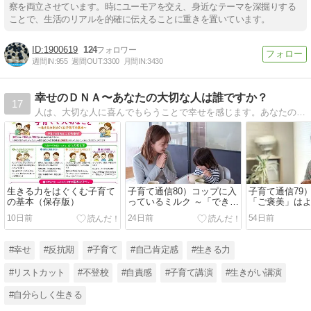
察を両立させています。時にユーモアを交え、身近なテーマを深掘りする
ことで、生活のリアルを的確に伝えることに重きを置いています。
1900619
124
週間IN:
955
週間OUT:
3300
月間IN:
3430
幸せのＤＮＡ〜あなたの大切な人は誰ですか？
17
人は、大切な人に喜んでもらうことで幸せを感じます。あなたの大切な人は誰ですか？ あなたは誰の愛を受け取っていますか？
生きる力をはぐくむ子育て
子育て通信80）コップに入
子育て通信79
の基本（保存版）
っているミルク ～「できて
「ご褒美」は
いるところ」を見つける子
10日前
24日前
54日前
育て
#幸せ
#反抗期
#子育て
#自己肯定感
#生きる力
#リストカット
#不登校
#自責感
#子育て講演
#生きがい講演
#自分らしく生きる