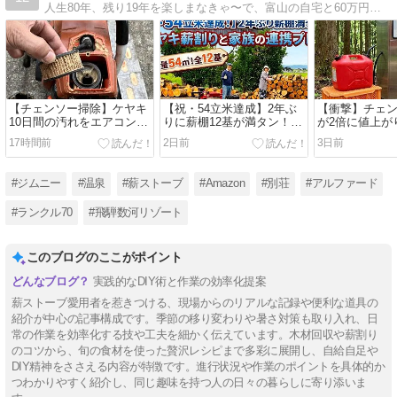
人生80年、残り19年を楽しまなきゃ〜で、富山の自宅と60万円で買った岐阜の豪雪地帯にある別荘と薪ストーブや車、DIYについて綴ってます。
【チェンソー掃除】ケヤキ
【祝・54立米達成】2年ぶ
【衝撃】チェ
10日間の汚れをエアコンプ
りに薪棚12基が満タン！ケ
が2倍に値上が
レッサーで爆速メンテ！
ヤキ薪割りと家族の連携プ
サショックが
17時間前
2日前
3日前
レイ
活を直撃した
#ジムニー
#温泉
#薪ストーブ
#Amazon
#別荘
#アルファード
#ランクル70
#飛騨数河リゾート
このブログのここがポイント
実践的なDIY術と作業の効率化提案
薪ストーブ愛用者を惹きつける、現場からのリアルな記録や便利な道具の
紹介が中心の記事構成です。季節の移り変わりや暑さ対策も取り入れ、日
常の作業を効率化する技や工夫を細かく伝えています。木材回収や薪割り
のコツから、旬の食材を使った贅沢レシピまで多彩に展開し、自給自足や
DIY精神をささえる内容が特徴です。進行状況や作業のポイントを具体的か
つわかりやすく紹介し、同じ趣味を持つ人の日々の暮らしに寄り添いま