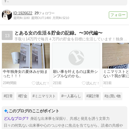
す。
1926622
29
週間IN:
1180
週間OUT:
1490
月間IN:
5210
とある女の生活＆貯金の記録。〜30代編〜
13
手取り14万円で毎月４万円の貯金を目標に生活しています！独身、派遣、引きこもるの大好き。
中年独身女の夏休みが始ま
願い事を叶えるのは案外シ
ミニマリスト
った！！！
ンプルなのかも。
ない？我が家
ありません。
23時間前
2日前
3日前
#日常
#貯金
#ミニマリスト
#一人暮らし
#家計簿
#お買い物
このブログのここがポイント
身近な出来事を深掘り、共感と発見を誘う文章力
日々の何気ない出来事や心のつぶやきに焦点を当てながら、読者の共感や