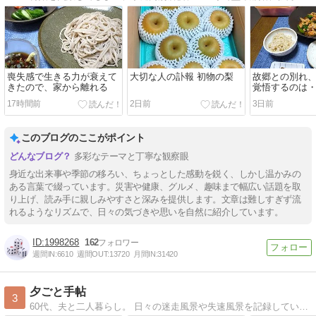
喪失感で生きる力が衰えて
大切な人の訃報 初物の梨
故郷との別れ
きたので、家から離れる
覚悟するのは
17時間前
2日前
3日前
このブログのここがポイント
多彩なテーマと丁寧な観察眼
身近な出来事や季節の移ろい、ちょっとした感動を鋭く、しかし温かみの
ある言葉で綴っています。災害や健康、グルメ、趣味まで幅広い話題を取
り上げ、読み手に親しみやすさと深みを提供します。文章は難しすぎず流
れるようなリズムで、日々の気づきや思いを自然に紹介しています。
1998268
162
週間IN:
6610
週間OUT:
13720
月間IN:
31420
夕ごと手帖
3
60代、夫と二人暮らし。 日々の迷走風景や失速風景を記録しています。