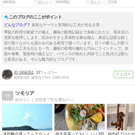
9時間前
34時間前
2日前
このブログのここがポイント
多彩なテーマと実用的な工夫が光る文章
季節の料理や家庭での備え、趣味の観察記録まで多岐にわたり、実生活の
充実を後押しします。読みやすさと具体性を兼ね備え、身近な話題を鋭く
切り取りながらも温かみのある表現で綴っています。日々の暮らしの彩り
や備えの工夫を伝える一方、趣味の収穫や趣向も巧みにラインナップ。自
然や食事、緊急時の備えなど、バランスの取れた内容でふと気付けば新た
な発見がある、そんな魅力的なブログです。
1656261
17
週間IN:
820
週間OUT:
910
月間IN:
3810
ツモリア
19
自分らしく自然体で年を重ねたい
遠距離介護ってムズカシイ
明太高菜っておいしい！PR
熱中症ではな