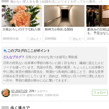
働かない変人夫を養う結婚生活にピリオドを打ってから数年。パートと在宅の仕事でなんとか生計を立てています。旧『離活のためのアラフィフ貯金日記』→『ぼっちシニアの幸せ探し貯金日記』→当ブログへと変遷しています。
大根おろしの汁で七転八倒
精神力が削れる階段
夏休みの日程
も、予定はな
2時間30分前
25時間前
2日前
このブログのここがポイント
日常のささやかな気づき描写と季節感
日常の何気ない出来事や季節の移ろいに鋭く目を向け、繊細に捉えたエピ
ソードを綴っています。気温や天気、周囲の風景、ちょっとした出来事の
中に潜む発見や感情の変化を、簡潔かつ具体的に綴ることで、身近な世界
の深みを浮き彫りにしています。読めば、何気ない日々の中に潜む人生の
一片や、季節の風情が静かに心に響いてきます。
2047129
274
週間IN:
1776
週間OUT:
8032
月間IN:
8156
歩く速さで