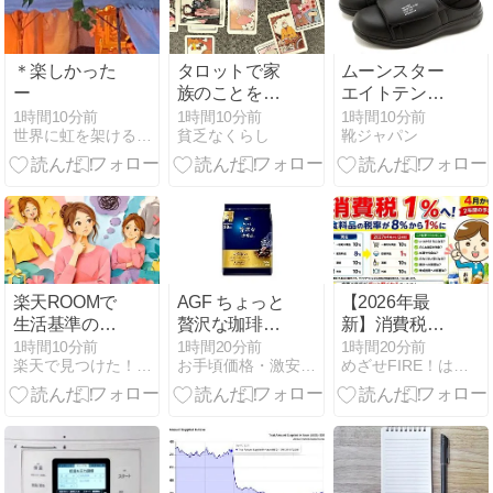
＊楽しかった
タロットで家
ムーンスター
ー
族のことを占
エイトテンス
ってもらいま
ET003 快適ス
1時間10分前
1時間10分前
1時間10分前
世界に虹を架ける アカリ舞のブログ
貧乏なくらし
靴ジャパン
した
リッポンの魅
力
楽天ROOMで
AGF ちょっと
【2026年最
生活基準の違
贅沢な珈琲店
新】消費税
いに迷わない
レギュラーコ
1％へ！食料
1時間10分前
1時間20分前
1時間20分前
楽天で見つけた！厳選グッズ
お手頃価格・激安通販
めざせFIRE！はやまるのおすすめ優待＆高配当株
商品選びと投
ーヒー スペシ
品の減税を閣
稿の考え方
ャル・ブレン
議決定｜2027
ド 200g
年4月から2年
間、いつから
安くなる？