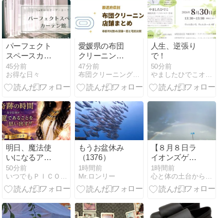
パーフェクト
愛媛県の布団
人生、逆張り
スペースカー
クリーニング
で！
テン館の割引
おすすめ｜市
45分前
47分前
50分前
お得な日々
布団クリーニング近くのおすすめcom
やましたひでこオフィシャルブログ 断捨離
クーポンやセ
区町村別の店
ールまとめ
舗一覧と宅配
【2026年最
比較
新】
明日、魔法使
もうお盆休み
【８月８日ラ
いになるアイ
（1376）
イオンズゲー
テムお渡しし
ト】虹をくぐ
50分前
1時間前
1時間前
いつでもＰＩＣＯといっしょ@ゆるヨガ、心屋の癒しのカウンセ…
Mr.ロンリー
心と体の土台から整え、本来の自分に還る暮らし
ます‼️
って、新しい
扉へ｜手放し
た先に始まる
新しい流れ