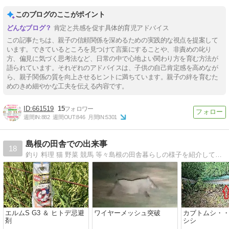
このブログのここがポイント
肯定と共感を促す具体的育児アドバイス
この記事たちは、親子の信頼関係を深めるための実践的な視点を提案して
います。できているところを見つけて言葉にすることや、非責めの叱り
方、偏見に気づく思考法など、日常の中で心地よい関わり方を育む方法が
語られています。それぞれのアドバイスは、子供の自己肯定感を高めなが
ら、親子関係の質を向上させるヒントに満ちています。親子の絆を育むた
めのきめ細やかな工夫を伝える内容です。
661519
15
週間IN:
882
週間OUT:
846
月間IN:
5301
島根の田舎での出来事
18
釣り 料理 猫 野菜 競馬 等々島根の田舎暮らしの様子を紹介しています
エルムS G3 ＆ ヒトデ忌避
ワイヤーメッシュ突破
カブトムシ・・
剤
シシ