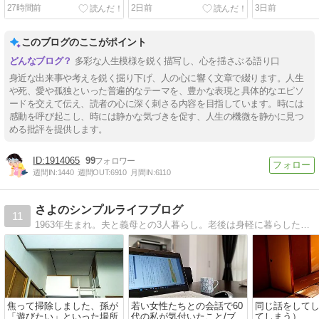
理由
お供
ンチ
27時間前
2日前
3日前
このブログのここがポイント
多彩な人生模様を鋭く描写し、心を揺さぶる語り口
身近な出来事や考えを鋭く掘り下げ、人の心に響く文章で綴ります。人生
や死、愛や孤独といった普遍的なテーマを、豊かな表現と具体的なエピソ
ードを交えて伝え、読者の心に深く刺さる内容を目指しています。時には
感動を呼び起こし、時には静かな気づきを促す、人生の機微を静かに見つ
める批評を提供します。
1914065
99
週間IN:
1440
週間OUT:
6910
月間IN:
6110
さよのシンプルライフブログ
11
1963年生まれ。夫と義母との3人暮らし。老後は身軽に暮らしたいと片付けの資格も取りました。素敵な60代を目標に少ない服で楽しむことにも挑戦しています。片付けの書籍を販売中です。
焦って掃除しました、孫が
若い女性たちとの会話で60
同じ話をして
「遊びたい」といった場所
代の私が気付いたこと/ブロ
てしまう）