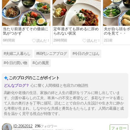
当たり前過ぎてその価値に
定年過ぎても辞めるに辞め
夫が自ら頭を
気がつかず
られない状況
のを見て・・
6時間前
29時間前
2日前
#夫婦二人暮らし
#60代シニアブログ
#今日の夕ごはん
#今日の買い物
#心の風景
このブログのここがポイント
心に響く人間模様と包容力の物語性
高齢化や老後の生活、家族の絆と人生の選択をリアルに映し出していま
す。介護や暮らしの工夫、将来への不安と希望など、多彩なテーマを通じ
て人生の奥行きを丁寧に描写。読むことで自分の人生設計や生き方に静か
な考察が生まれ、しなやかな共感と勇気をもたらします。人間の葛藤と成
長を温かく見守る視点が特徴です。
2062012
296