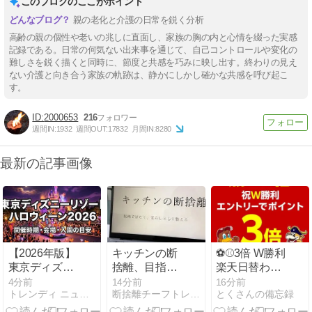
このブログのここがポイント
親の老化と介護の日常を鋭く分析
高齢の親の個性や老いの兆しに直面し、家族の胸の内と心情を綴った実感
記録である。日常の何気ない出来事を通じて、自己コントロールや変化の
難しさを鋭く描くと同時に、節度と共感を巧みに映し出す。終わりの見え
ない介護と向き合う家族の軌跡は、静かにしかし確かな共感を呼び起こ
す。
2000653
216
週間IN:
1932
週間OUT:
17832
月間IN:
8280
最新の記事画像
【2026年版】
キッチンの断
⚽️⚾️3倍 W勝利
東京ディズニ
捨離、目指す
楽天日替わり
ーリゾートの
は「居心地」
4/17(土)
4分前
14分前
16分前
トレンディ ニュース マガジン
断捨離チーフトレーナー小林理恵のブログ
とくさんの備忘録
ハロウィーン
期間を快適に