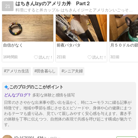
はちきんIzyのアメリカ丼 Part２
21
料理にすると丼カップル はちきんイジーとアメリカンいごっそうバッキーの 山あり谷ありの国際結婚ブログ
自信がなく
前夜バタバタ
月５０ドルの
16時間前
2日前
3日前
#アメリカ生活
#田舎暮らし
#シニア夫婦
このブログのここがポイント
多彩な体験と感情を描写
日常のささやかな出来事や思い出を温かく、時にユーモラスに綴る記事が
特徴です。地域や季節を感じさせるエピソードや、身体や心の健康にまつ
わるテーマも盛り込み、見ていて親しみやすく安心感を与えます。書き手
の体験を丁寧に伝えつつ、自然体の表現で共感を呼び起こす構成が魅力で
す。