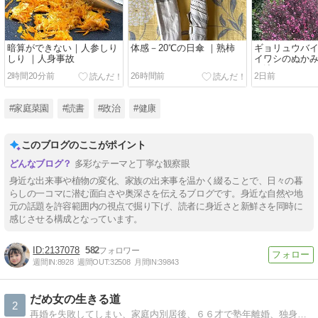
暗算ができない｜人参しり
体感－20℃の日傘 ｜熟柿
ギョリュウバイ
しり ｜人身事故
イワシのぬかみ
が沈む
2時間20分前
26時間前
2日前
#家庭菜園
#読書
#政治
#健康
このブログのここがポイント
多彩なテーマと丁寧な観察眼
身近な出来事や植物の変化、家族の出来事を温かく綴ることで、日々の暮
らしの一コマに潜む面白さや奥深さを伝えるブログです。身近な自然や地
元の話題を許容範囲内の視点で掘り下げ、読者に身近さと新鮮さを同時に
感じさせる構成となっています。
2137078
582
週間IN:
8928
週間OUT:
32508
月間IN:
39843
だめ女の生きる道
2
再婚を失敗してしまい、家庭内別居後、６６才で塾年離婚、独身に戻り、親の介護をしつつ、年金ひとり暮しです