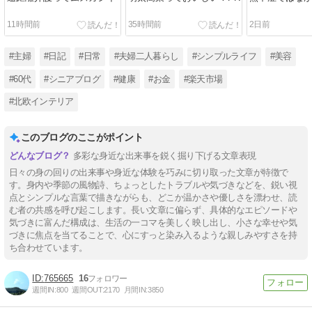
11時間前
35時間前
2日前
#主婦
#日記
#日常
#夫婦二人暮らし
#シンプルライフ
#美容
#60代
#シニアブログ
#健康
#お金
#楽天市場
#北欧インテリア
このブログのここがポイント
多彩な身近な出来事を鋭く掘り下げる文章表現
日々の身の回りの出来事や身近な体験を巧みに切り取った文章が特徴で
す。身内や季節の風物詩、ちょっとしたトラブルや気づきなどを、鋭い視
点とシンプルな言葉で描きながらも、どこか温かさや優しさを漂わせ、読
む者の共感を呼び起こします。長い文章に偏らず、具体的なエピソードや
気づきに富んだ構成は、生活の一コマを美しく映し出し、小さな幸せや気
づきに焦点を当てることで、心にすっと染み入るような親しみやすさを持
ち合わせています。
765665
16
週間IN:
800
週間OUT:
2170
月間IN:
3850