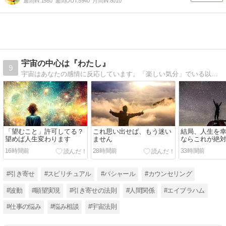
週間IN:
1580
週間OUT:
5940
月間IN:
8010
宇宙の中心は『わたし』
9
宇宙はあなたの感情に反応しています。「楽しい気分」でいる以上に大切な事はありません。自分の好きな事を見つけて、好きな事で生きる為のヒントを書いています。
「望むこと」許可してる？
これ思い出せば、もう迷い
結局、人生を
望めば人生変わります
ません
ならこれが絶
16時間前
28時間前
33時間前
#引き寄せ
#スピリチュアル
#バシャール
#カウンセリング
#波動
#願望実現
#引き寄せの法則
#人間関係
#エイブラハム
#仕事の悩み
#悩み相談
#宇宙法則