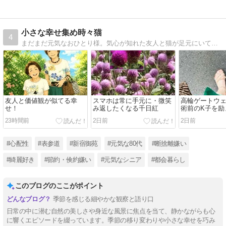
小さな幸せ集め時々猫
4
まだまだ元気なおひとり様。気心が知れた友人と猫が足元にいてビールがあれば幸せ。
友人と価値観が似てる幸
スマホは常に手元に・微笑
高輪ゲートウ
せ！
み返したくなる千日紅
術前のK子を励
23時間前
2日前
2日前
#心配性
#表参道
#新宿御苑
#元気な80代
#断捨離嫌い
#綺麗好き
#節約・倹約嫌い
#元気なシニア
#都会暮らし
このブログのここがポイント
季節を感じる細やかな観察と語り口
日常の中に潜む自然の美しさや身近な風景に焦点を当て、静かながらも心
に響くエピソードを綴っています。季節の移り変わりや小さな幸せを巧み