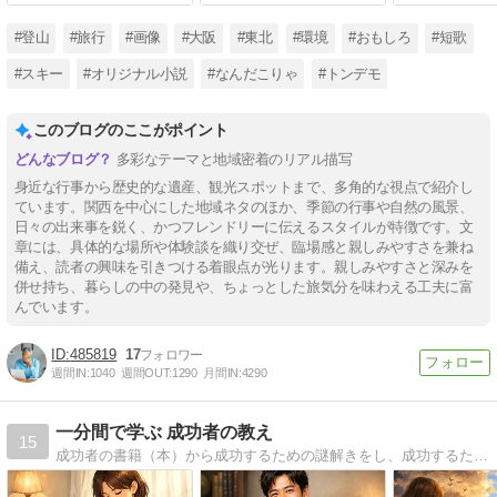
#登山
#旅行
#画像
#大阪
#東北
#環境
#おもしろ
#短歌
#スキー
#オリジナル小説
#なんだこりゃ
#トンデモ
このブログのここがポイント
多彩なテーマと地域密着のリアル描写
身近な行事から歴史的な遺産、観光スポットまで、多角的な視点で紹介し
ています。関西を中心にした地域ネタのほか、季節の行事や自然の風景、
日々の出来事を鋭く、かつフレンドリーに伝えるスタイルが特徴です。文
章には、具体的な場所や体験談を織り交ぜ、臨場感と親しみやすさを兼ね
備え、読者の興味を引きつける着眼点が光ります。親しみやすさと深みを
併せ持ち、暮らしの中の発見や、ちょっとした旅気分を味わえる工夫に富
んでいます。
485819
17
週間IN:
1040
週間OUT:
1290
月間IN:
4290
一分間で学ぶ 成功者の教え
15
成功者の書籍（本）から成功するための謎解きをし、成功するために必要な考え方、習慣、特長（特徴）、成功 秘密、そして成功者の共通点をはじめ、あなたの人生でくじけそうになったとき、あなたを必ず支えてくれる成功者の名言も紹介しています。