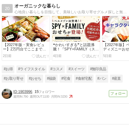
オーガニックな暮らし
20
心地良い暮らしを目指して、美味しいお取り寄せグルメ探しと無印良品やunicoの家具で築30年超えの古い賃貸マンションのおしゃれ化を推進中！
【2027年版・実食レビュ
❝かわいすぎる❞と話題沸
【2027年版
ー】2万円台でここまで豪
騰！『SPY×FAMILY（スパ
ディズニーお
華！グルメ杵屋「招福」
イファミリー）』おせちが
始！ズートピア
2日前
4日前
5日前
を“コスパNo.1おせち”に推
初登場
プーさん100
す理由
期完売に注意
#お得
#ライフスタイル
#コスメ
#スイーツ
#無印良品
#お取り寄せ
#おせち
#福袋
#宅食
#食材宅配
#パン
#産直
1903996
15
週間IN:
790
週間OUT:
1100
月間IN:
3230