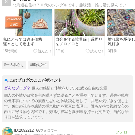
8
北海道在住の７０代のシングルです。趣味活、推し活に励んでいます。
私にとっては適正価格｜
自分を守る境界線｜縁周り
離れ業を駆使
遅々として進まず
をノロノロと
乳好き
15時間前
2日前
3日前
#一人暮らし
#60代女性
このブログのここがポイント
個人の感情と体験をリアルに綴る自由な文章
個人の心情や日常を包み隠さずに語ることを重視しています。過去や現在
の出来事についての素直な思いと体験談を通じて、共感や気づきを促しま
す。独自の視点や感情の揺れ動きを素直に表現し、誰もが持つ複雑な心の
内面に寄り添う内容です。秀逸な描写と真実味を持った文章で、自然な語
り口を追求しています。
2092212
66