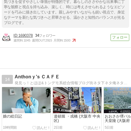
気づきを促すやさしい筆致が特徴的です。暮らしのささやかな出来事に丁
寧な観察と視点を持ち込み、楽しく、時には考えさせられるようなエピソ
ードを巧みに描き出しています。親しみやすいながらも鋭い視点で、身近
なテーマを新たな気づきへと昇華させる、温かさと知性のバランスが光る
ブログです。
1690378
34
週間IN:
1045
週間OUT:
2915
月間IN:
1500
Anthonｙ's ＣＡＦＥ
14
発見っ！とほほ&トンデモ系総合情報ブログ街ネタ下ネタ俺ネタ・旅・文学・食・漫画・映画・環境・面白看板・ニュースetc.
娘の絵日記
道頓堀 ・戎橋 (大阪市 中央
おおさか堺バ
区)
天皇陵 (大阪府 
19時間前
2日前
5日前