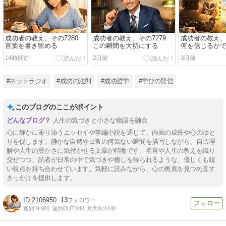
成功者の教え、その7280
成功者の教え、その7279
成功者の教え、そ
言葉を書き留める
この瞬間を大切にする
何を信じるか
る
14時間前
2日前
3日前
#ネットラジオ
#成功の法則
#成功哲学
#学びの発信
このブログのここがポイント
人生の気づきと小さな物語を融合
心に静かに寄り添うエッセイや掌編小説を通じて、内面の成長や心のゆと
りを促します。静かな自然や日常の何気ない瞬間を描写しながら、自己理
解や人生の豊かさに気付かせる文章が特徴です。名言や人生の教えを織り
交ぜつつ、読者が日常の中で気づきや癒しを得られるような、優しくも鋭
い視点を持ち合わせています。気軽に読みながら、心の奥底を見つめ直す
きっかけを提供します。
2106950
13
週間IN:
980
週間OUT:
840
月間IN:
4440