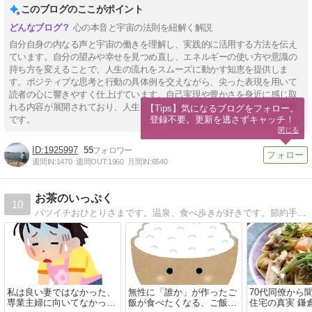
このブログのここがポイント
心の本音と宇宙の法則を紐解く解説
自分自身の内なる声と宇宙の働きを理解し、実践的に活用する方法を伝え
ています。自分の望みや幸せを見つめ直し、エネルギーの使い方や意識の
持ち方を変えることで、人生の流れをスムーズに動かす知恵を提供しま
す。ポジティブな思考と行動の具体例を交えながら、尖った表現を用いて
読者の心に響きやすく仕上げています。自己実現や豊かさを身近に感じ取
れる内容が展開されており、人生をシンプルに楽しむためのヒントが満載
【Tips】気になるブログをフォロー。

登録不要。更新を逃さずキャッチ！
です。
閉じる
1925997
55
週間IN:
1470
週間OUT:
1960
月間IN:
6540
お茶のいっぷく
10
バツイチおひとりさまです。温泉、食べ歩きが好きです。節約手抜き料理などいろいろブログです
私は良い妻ではなかった、
無性に「誰か」が作ったご
70代同僚から
専業主婦に向いてなかった
飯が食べたくなる、ご飯の
住宅の真実 鎌