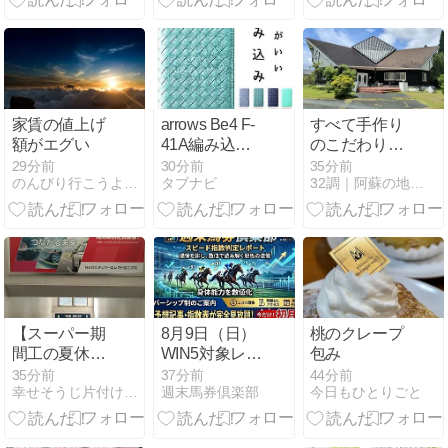
楽しむ完全ガ
イド｜混雑回
避・仮装ルー
ル・子連れ・
アクセス・雨
天対策まで徹
家賃の値上げ
arrows Be4 F-
すべて手作り
底解説
額がエグい
41A編み込み
のこだわりラ
手帳型ケース
ンチ【Bistro
29分前
30分前
35分前
のんびり行こうよ！たった一度きりの人生なのだから、後悔しな…
タブナビ
32調｜阿蘇の地域ブログ
を徹底解説
輪（りん）】
【スーパー期
8月9日（日）
桃のクレープ
間工の夏休
WIN5対象レー
包み
み】はい、10
ス スピード指
35分前
37分前
44分前
幸せそうじ片付け共創期間工派遣ブログ
週末馬券倶楽部
今日もひとりごと
連休ですよ
数ランキング