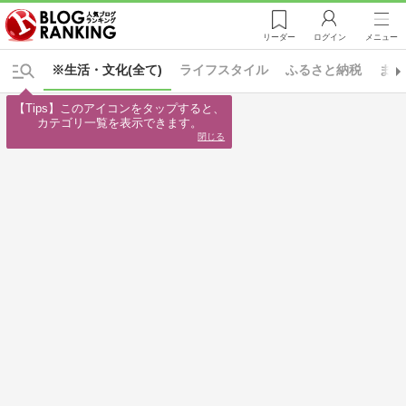
リーダー
ログイン
メニュー
※生活・文化(全て)
ライフスタイル
ふるさと納税
まち
【Tips】このアイコンをタップすると、

カテゴリ一覧を表示できます。
閉じる