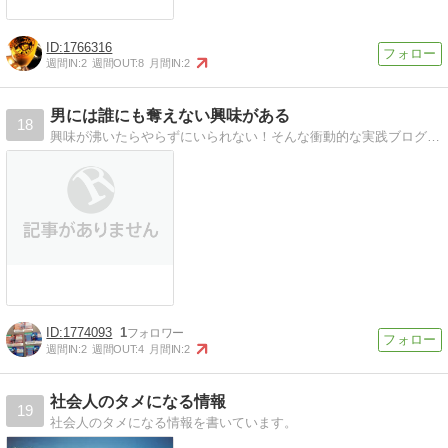
1766316
週間IN:
2
週間OUT:
8
月間IN:
2
男には誰にも奪えない興味がある
18
興味が沸いたらやらずにいられない！そんな衝動的な実践ブログをやっていきます！
1774093
1
週間IN:
2
週間OUT:
4
月間IN:
2
社会人のタメになる情報
19
社会人のタメになる情報を書いています。