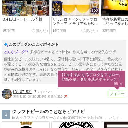
8月10日～：ビール予報
サッポロクラシックとフロ
博多駅筑紫口
ンティア メモリアルを飲み
に行ってきま
比べてみました。
9時間前
14時間前
33時間前
このブログのここがポイント
多様なビールとその比較に焦点を当てる特徴的な分析
個性的なビールの味わいや香り、原材料の違いを丁寧に解説し、飲み比べ
を通じてビールの多彩な個性を伝える。ビール愛好家にとって新たな発見
や好みの深掘りのきっかけとなる内容で、飲み比べの楽しさを存分に味わ
える構成が魅力です。最新の商品や限定品も取り上げ、多角的にビールの
【Tips】気になるブログをフォロー。

登録不要。更新を逃さずキャッチ！
魅力を紹介しています。
閉じる
1871521
7
週間IN:
90
週間OUT:
470
月間IN:
310
クラフトビールのことならビアナビ
2
国内クラフトブルワリーさんの限定醸造ビールを中心に、いち早く情報をお伝えするクラフトビール情報サイト。人の舌は十人十色で好みは人それぞれ。毎日更新していますので宜しければ参考にして下さい！そしてフォローを宜しくお願いします(^^)