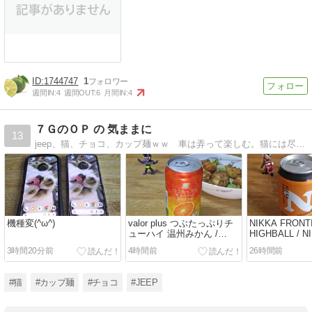
1744747
1
週間IN:
4
週間OUT:
6
月間IN:
4
７ＧのＯＰ の 気ままに
13
jeep、猫、チョコ、カップ麺ｗｗ 車は弄って楽しむ。猫には尽くして幸せ？
機種変(^ω^)
valor plus つぶたっぷりチ
NIKKA FRONT
ューハイ 温州みかん /
HIGHBALL / N
Valor
3時間20分前
4時間前
26時間前
#猫
#カップ麺
#チョコ
#JEEP