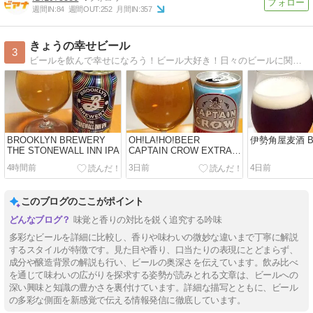
週間IN:
84
週間OUT:
252
月間IN:
357
きょうの幸せビール
3
ビールを飲んで幸せになろう！ビール大好き！日々のビールに関するあれこれを書いていきます。
BROOKLYN BREWERY
OH!LA!HO!BEER
伊勢角屋麦酒 Bro
THE STONEWALL INN IPA
CAPTAIN CROW EXTRA
PALE ALE
4時間前
3日前
4日前
このブログのここがポイント
味覚と香りの対比を鋭く追究する吟味
多彩なビールを詳細に比較し、香りや味わいの微妙な違いまで丁寧に解説
するスタイルが特徴です。見た目や香り、口当たりの表現にとどまらず、
成分や醸造背景の解説も行い、ビールの奥深さを伝えています。飲み比べ
を通じて味わいの広がりを探求する姿勢が読みとれる文章は、ビールへの
深い興味と知識の豊かさを裏付けています。詳細な描写とともに、ビール
の多彩な側面を新感覚で伝える情報発信に徹底しています。