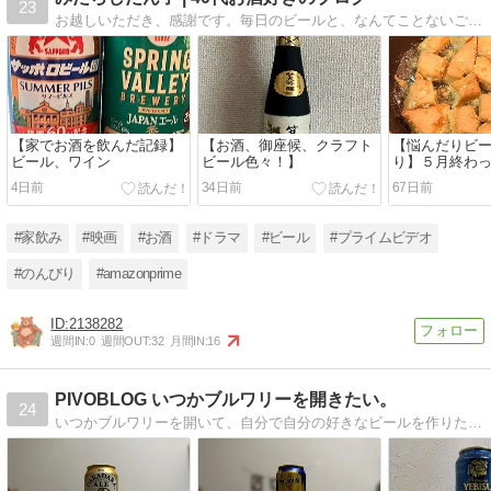
23
お越しいただき、感謝です。毎日のビールと、なんてことないご飯の記録。 家でダラダラ、お酒を飲む時間が一番の幸せです。 気取らない日々のひとコマを投稿しています。
【家でお酒を飲んだ記録】
【お酒、御座候、クラフト
【悩んだりビ
ビール、ワイン
ビール色々！】
り】５月終わ
4日前
34日前
67日前
#家飲み
#映画
#お酒
#ドラマ
#ビール
#プライムビデオ
#のんびり
#amazonprime
2138282
週間IN:
0
週間OUT:
32
月間IN:
16
PIVOBLOG いつかブルワリーを開きたい。
24
いつかブルワリーを開いて、自分で自分の好きなビールを作りたいと思っています。