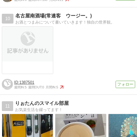
名古屋南酒場(常連客 ウージー。)
10
お酒とつまみについて書いていきます！独自の世界観。
1387501
週間IN:
5
週間OUT:
0
月間IN:
5
りぉたんのスマイル部屋
11
お気楽生活を綴ってます！