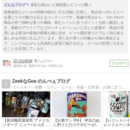
多彩な味わいと個性派レビューの数々
多種多様なビールの特徴や味わい方を詳細に分析し、飲み比べやレビュー
を通じてその魅力を伝えるコンテンツです。熟練の視点から、それぞれの
商品が持つ独特な香りや風味、飲むシーンに合うポイントを鋭く解説しま
す。家庭やアウトドアなどのシチュエーションに応じた提案や、商品の背
景にある製法や産地の情報も織り交ぜ、ビール愛好者だけでなく初心者も
楽しめる内容に仕上げています。見た目や香りの印象から味の奥深さま
で、シンプルながらも具体的な表現で魅力を伝え、ビールの世界に引き込
むことを目指しています。
2114839
5
週間IN:
30
週間OUT:
114
月間IN:
114
ZeekなGoe のんべぇブログ
5
ウイスキー・焼酎・ワイン・ビール・泡盛・日本酒・お酒にまつわるフードやおつまみのブログ。よろしくお願いしますm(__)m
【新潟亀田蒸留所 アメリカ
【お酒マン IPA】 伊豆のぬ
【レジットハイ
ンオーク ニューバレル】甘
し釣りとのコラボビール!!
レントムーン
味と樽感のウイスキー BAR
レビュー!!
ュスター】ア