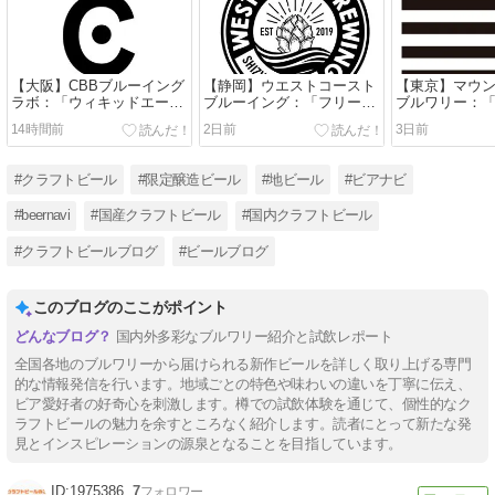
【大阪】CBBブルーイング
【静岡】ウエストコースト
【東京】マウ
ラボ：「ウィキッドエー
ブルーイング：「フリース
ブルワリー：「
ル」を樽で飲みました～
タイルサンドボックス
ンライピージョ
14時間前
2日前
3日前
vol.8」を樽で飲んでみまし
飲んでみまし
た～
#クラフトビール
#限定醸造ビール
#地ビール
#ビアナビ
#beernavi
#国産クラフトビール
#国内クラフトビール
#クラフトビールブログ
#ビールブログ
このブログのここがポイント
国内外多彩なブルワリー紹介と試飲レポート
全国各地のブルワリーから届けられる新作ビールを詳しく取り上げる専門
的な情報発信を行います。地域ごとの特色や味わいの違いを丁寧に伝え、
ビア愛好者の好奇心を刺激します。樽での試飲体験を通じて、個性的なク
ラフトビールの魅力を余すところなく紹介します。読者にとって新たな発
見とインスピレーションの源泉となることを目指しています。
1975386
7