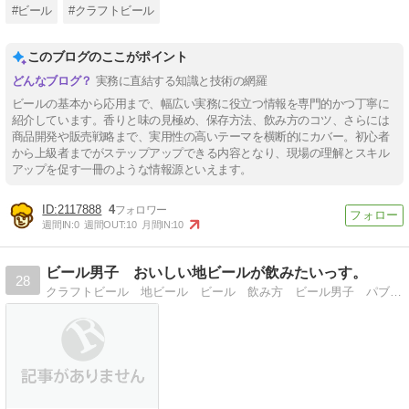
#ビール
#クラフトビール
このブログのここがポイント
実務に直結する知識と技術の網羅
ビールの基本から応用まで、幅広い実務に役立つ情報を専門的かつ丁寧に
紹介しています。香りと味の見極め、保存方法、飲み方のコツ、さらには
商品開発や販売戦略まで、実用性の高いテーマを横断的にカバー。初心者
から上級者までがステップアップできる内容となり、現場の理解とスキル
アップを促す一冊のような情報源といえます。
2117888
4
週間IN:
0
週間OUT:
10
月間IN:
10
ビール男子 おいしい地ビールが飲みたいっす。
28
クラフトビール 地ビール ビール 飲み方 ビール男子 パブ ビアパブ IPA ラガー エール スタウト 中生 とりあえず 飲むなら サッカー フットサル