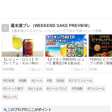
週末酒プレ（WEEKEND SAKE PREVIEW）
4
【週末酒プレ】のプレ＝プレビューで下見や下調べという意味。新しいお酒に出会いたい人が下調べができるブログを目指し、お酒の紹介や豆知識、お酒に合うおつまみ紹介記事を発信中。公式LINEはコチラから⇒https://lin.ee/7huEDty
【レビュー・口コミ】ザ・
【オリオン75BEERレビュ
YEBISU ビ
プレミアム・モルツ時の誘
ー】夏限定2本を飲み比べ
プリ2026｜
惑の味は？まずい？うま
｜アイランドセッション
参加方法まと
20時間前
5日前
5日前
い？度数6%の優美なビー
IPA・真夏のラガー
ル
#日本酒
#焼酎
#ビール
#酒
#比較
#クラフトビール
#スナック菓子
#おつまみ
#ビールブログ
#芋焼酎
#アルコール
#せんべろ
このブログのここがポイント