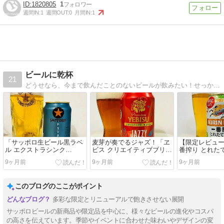
1820805
1
週間IN:
1
週間OUT:
0
月間IN:
1
ビールに乾杯
21
どうせなら、今まで飲んだことのないビールが飲みたい！せっかくなら、ビールについてもっと知りたい！国内外のビールについて興味本位のままに書いています。
「サッポロ生ビール黒ラベ
麦芽が奏でるジャズ！「ヱ
【限定レビュ
ル エクストラシンク
ビス クリエイティブブリュ
番搾り とれた
（EXTRA THINK）」が実
ー JAZZY（ジャジー）」
2025！美味
9ヶ月前
9ヶ月前
9ヶ月前
現した飲みやすさとキレの
【感想・評判・うまい！or
ル！【感想・
極み【感想・評判・うま
まずい？】
い！orまずい
い！orまずい？】
このブログのここがポイント
多彩な限定とリニューアルで飽きさせない展開
サッポロビールの新商品や限定品を中心に、様々なビールの進化やコスパ
の高さを伝えています。季節やイベントに合わせた味わいやデザインの変