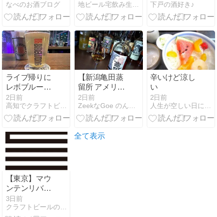
なべのお酒ブログ
地ビール宅飲み生活！
下戸の酒好き♪
／さいたま新
都心）／名門
ウイスキーと
イタリアン
ライブ帰りに
【新潟亀田蒸
辛いけど涼し
レボブルーイ
留所 アメリカ
い
ングで飲んだ
ンオーク ニュ
2日前
2日前
2日前
高知でクラフトビール...たまに色々
ZeekなGoe のんべぇブログ
人生が空しい日に 僕らは何をすればいいの
ーバレル】甘
味と樽感のウ
イスキー BAR
飲みでレビュ
全て表示
ー!!
【東京】マウ
ンテンリバー
ブルワリー：
3日前
クラフトビールのことならビアナビ
「鳳梨啤酒(オ