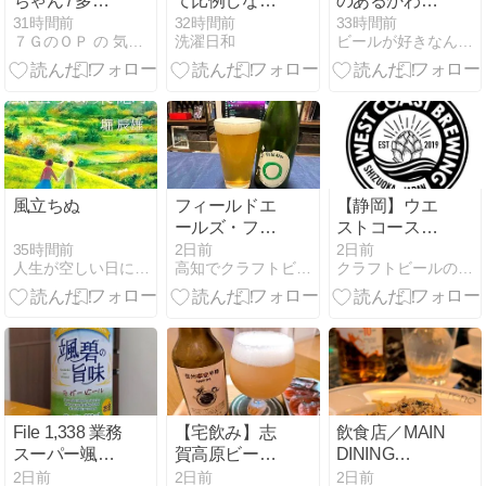
ちゃん / 多治
て比例しない
のあるかわ屋
見
よね
に行ってきま
31時間前
32時間前
33時間前
７ＧのＯＰ の 気ままに
洗濯日和
ビールが好きなんです。
した。
風立ちぬ
フィールドエ
【静岡】ウエ
ールズ・フィ
ストコースト
ールドセゾン
ブルーイン
35時間前
2日前
2日前
人生が空しい日に 僕らは何をすればいいの
高知でクラフトビール...たまに色々
クラフトビールのことならビアナビ
グ：「フリー
スタイルサン
ドボックス
vol.8」を樽で
飲んでみまし
た～
File 1,338 業務
【宅飲み】志
飲食店／MAIN
スーパー颯碧
賀高原ビール
DINING
の旨味のお話
の信州平穏
sereno（埼玉
2日前
2日前
2日前