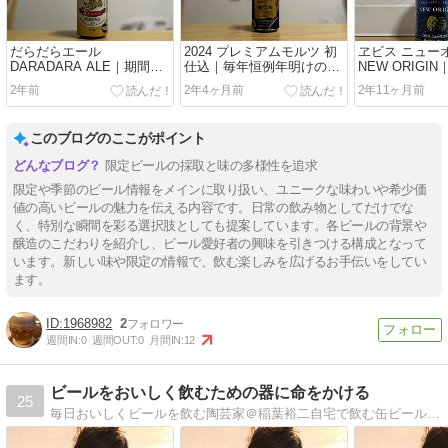
だらだらエール
2024 プレミアムモルツ 初
ヱビス ニュー
DARADARA ALE｜期間限
仕込｜毎年恒例年明けのお
NEW ORIGI
定が勿体無く感じるくらい
楽しみ。新鮮な作り立てプ
プのフレイバ
2年前
2年4ヶ月前
2年11ヶ月前
美味しいエールビール
レモルが味わえる初仕込み
若手醸造家が
たなエビス！
このブログのここがポイント
限定ビールの採取と味の多様性を追求
限定や季節のビール情報をメインに取り扱い、ユニークな味わいや希少価
値の高いビールの魅力を伝える内容です。日常の飲み物としてだけでな
く、特別な瞬間を彩る選択肢としても提案しています。各ビールの背景や
醸造のこだわりを紹介し、ビール愛好者の興味を引きつける構成となって
います。新しい味や限定の情報で、飲む楽しみを広げるお手伝いをしてい
ます。
1968982
2
週間IN:
0
週間OUT:
0
月間IN:
12
ビールをおいしく飲むための器に命をかける
25
毎日おいしくビールを飲む陶芸家＠稲葉裕二自宅で飲む缶ビールがお店の生ビールのクオリティーに！・・・その秘密は陶器です。