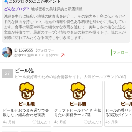
このブログのここがポイント
地域密着の美味探訪と新店情報
沖縄を中心に幅広い地域の飲食店を紹介し、その魅力を丁寧に伝えるガイ
ド的な側面を持ちつつ、地元の情報や特色ある料理を鮮やかに描写してい
ます。食事の場面や料理の細やかな表現を通じて、美味しさの核心に迫る
文章が特徴です。最新のオープン情報や名店の魅力を掘り下げ、読む人が
実際に訪れてみたくなる気持ちを引き出します。
1659555
3
週間IN:
0
週間OUT:
50
月間IN:
10
ビール泡
27
ビール愛好者のための総合情報サイト。人気ビールブランドの紹介からクラフトビールの魅力、ビールレシピ、保存方法、健康効果まで、ビールに関するあらゆる情報を提供します。
ビールとおつまみ選びで失
クラフトビールガイド 今知
ビールの香り
敗しない組み合わせ実践ガ
りたい実務テーマ7選
る実践ポイン
イド
4ヶ月前
4ヶ月前
4ヶ月前