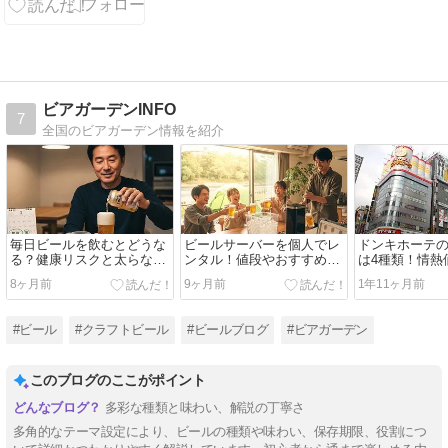
ンライピージ
ョウ)」を樽で
飲んでみまし
た～
ビアガーデンINFO
7
全国のビアガーデン情報を紹介
毎日ビールを飲むとどうな
ビールサーバーを個人でレ
ドンキホーテ
る？健康リスクと太らない
ンタル！値段やおすすめの
は4種類！情熱
適量を解説
機種を徹底解説
フトビールを
8ヶ月前
9ヶ月前
1年11ヶ月前
た
#ビール
#クラフトビール
#ビールブログ
#ビアガーデン
このブログのここがポイント
多彩な種類と味わい、解説の丁寧さ
多角的なテーマ設定により、ビールの種類や味わい、保存期限、役割につ