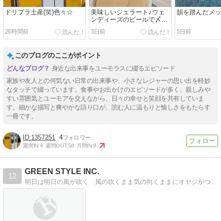
ドリプラ土産(笑)色々☆
美味しいジェラート♪ウェ
韻を踏んだメッ
ンディーズのビールで〆る
(^O^)☆
26時間前
3日前
5日前
このブログのここがポイント
身近な出来事をユーモラスに綴るエピソード
家族や友人との何気ない日常の出来事や、小さなレジャーの思い出を軽妙
なタッチで綴っています。食事やお出かけのエピソードが多く、親しみや
すい雰囲気とユーモアを交えながら、日々の幸せと笑顔を共有していま
す。細かな描写と爽やかな語り口が、読む人に温もりと愉しさをもたらす
一冊です。
1357251
4
週間IN:
4
週間OUT:
58
月間IN:
8
GREEN STYLE INC.
12
明日は明日の風が吹く 風の吹くまま気の向くままにオヤジがつぶやいています.....