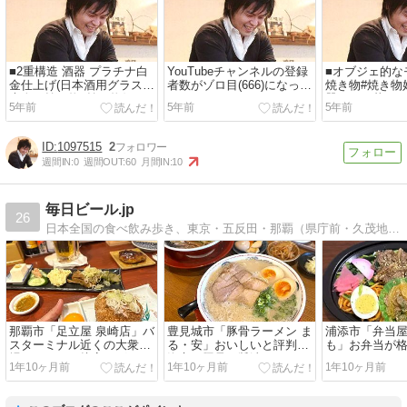
■2重構造 酒器 プラチナ白
YouTubeチャンネルの登録
■オブジェ的な
金仕上げ(日本酒用グラス)#
者数がゾロ目(666)になって
焼き物#焼き物
大人の焼き物#焼き物好き#
たのでなんとなくスクシ
器のある暮らし
5年前
5年前
5年前
陶芸...
ョ。...
理#器好...
1097515
2
週間IN:
0
週間OUT:
60
月間IN:
10
毎日ビール.jp
26
日本全国の食べ飲み歩き、東京・五反田・那覇（県庁前・久茂地）ランチ、アメリカ・クラフトビール旅行記など、沖縄移住したビールブロガーによるビールブログです。
那覇市「足立屋 泉崎店」バ
豊見城市「豚骨ラーメン ま
浦添市「弁当
スターミナル近くの大衆酒
る・安」おいしいと評判！
も」お弁当が
場。つまみも接客もグッジ
泡立つ豚骨に醤油もおいし
くてびっくり
1年10ヶ月前
1年10ヶ月前
1年10ヶ月前
ョブな人気店。
い人気店。
ン沿いの有名