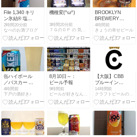
File 1,340 キリ
機種変(^ω^)
BROOKLYN
ン氷結® 塩ラ
BREWERY
イチ（期間限
THE
3時間20分前
2時間20分前
4時間前
７ＧのＯＰ の 気ままに
なべのお酒ブログ
きょうの幸せビール
定） のお話
STONEWALL
INN IPA
缶ハイボール
8月10日～：
【大阪】CBB
／バスカー ア
ビール予報
ブルーイング
イリッシュウ
ラボ：「ウィ
4時間前
9時間前
14時間前
下戸の酒好き♪
ビールが好きなんです。
クラフトビールのことならビアナビ
イスキーハイ
キッドエー
ボール レモン
ル」を樽で飲
／ローソン限
みました～
定7%の期間限
定！