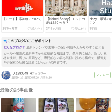
【ミード】添加物について
【Naked Barley】モルトの
Hazy - 最近
皮は剥くべき？
こと
2年6ヶ月前
2年8ヶ月前
3年前
このブログのここがポイント
最新トレンドや素材への深い洞察をわかりやすく伝える
ビールや醸造の最新事情から伝統的な知識まで、多角的に紹介。新しい素
材や技術、濁りの原因など、専門的な内容も気軽に読める構成で、醸造好
きや探索心旺盛な読者にぴったりの内容です。
1993549
4
週間IN:
10
週間OUT:
20
月間IN:
10
最新の記事画像