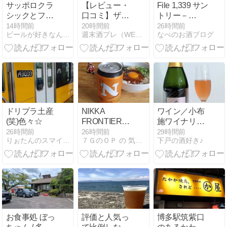
サッポロクラ
【レビュー・
File 1,339 サン
シックとフロ
口コミ】ザ・
トリー－
ンティア メモ
プレミアム・
196〈マンゴ
14時間前
20時間前
26時間前
ビールが好きなんです。
週末酒プレ（WEEKEND SAKE PREVIEW）
なべのお酒ブログ
リアルを飲み
モルツ時の誘
ー〉のお話
比べてみまし
惑の味は？ま
た。
ずい？うま
い？度数6%の
優美なビール
ドリプラ土産
NIKKA
ワイン／小布
(笑)色々☆
FRONTIER
施ワイナリー
HIGHBALL /
ソガ・ペー
26時間前
26時間前
29時間前
りぉたんのスマイル部屋
７ＧのＯＰ の 気ままに
下戸の酒好き♪
NIKKA
ル・エ・フィ
ス ロゼ ブリュ
ット／神々し
い幻の全房発
酵ワイン
お食事処 ぼっ
評価と人気っ
博多駅筑紫口