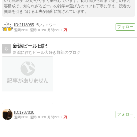
いて詳細かつわかりやすく解説しています。初心者から通まで楽しめる内
容構成で、知られざるビールの雑学や選び方のコツも丁寧に伝え、読者の
興味を引きつける工夫が随所に施されています。
2118085
5
週間IN:
10
週間OUT:
0
月間IN:
10
新潟ビール日記
8
新潟に住むビール大好き野郎のブログ
1787030
週間IN:
10
週間OUT:
0
月間IN:
10