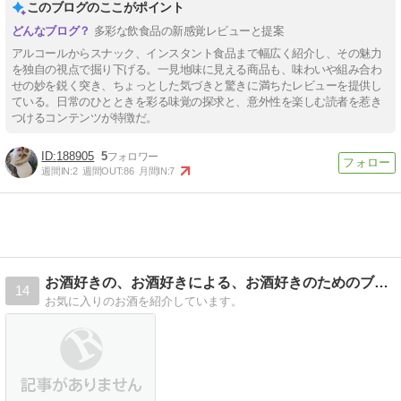
このブログのここがポイント
多彩な飲食品の新感覚レビューと提案
アルコールからスナック、インスタント食品まで幅広く紹介し、その魅力
を独自の視点で掘り下げる。一見地味に見える商品も、味わいや組み合わ
せの妙を鋭く突き、ちょっとした気づきと驚きに満ちたレビューを提供し
ている。日常のひとときを彩る味覚の探求と、意外性を楽しむ読者を惹き
つけるコンテンツが特徴だ。
188905
5
週間IN:
2
週間OUT:
86
月間IN:
7
お酒好きの、お酒好きによる、お酒好きのためのブログ
14
お気に入りのお酒を紹介しています。