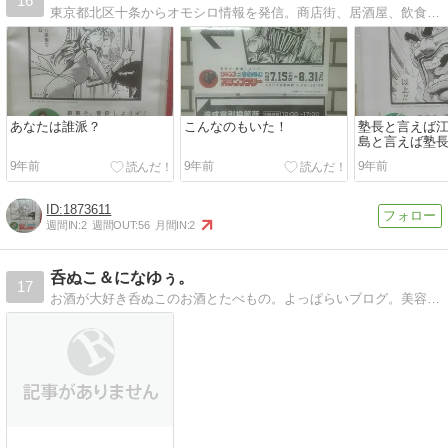
16
東京都北区十条からオモシロ情報を発信。商店街、居酒屋、飲食店、新店オープンなど、たまに脱線話もあるかもよ！
あなたは誰派？
こんなのもいた！
塾長と言えば
島と言えば塾
9年前
9年前
9年前
1873611
週間IN:
2
週間OUT:
56
月間IN:
2
呑ぬこ＆になゆぅ。
17
お酒が大好き呑ぬこのお酒とたべもの。よっぱらいブログ。美容と健康にも気を遣っておいしく呑む！