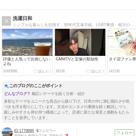
洗濯日和
9
シンプルな暮らしを目指す、90年代宝塚月組、LGBT事情、相方の自家製食品、ビール日記など。
評価と人気って比例しない
GMMTVと宝塚の類似性
タイ沼ファン
よね
32時間前
9日前
14日前
このブログのここがポイント
幅広いテーマを鋭く分析・紹介
多彩なテーマをユニークな視点から掘り下げ、日常の中に潜む面白さや気
づきを浮き彫りにしています。文化やエンタメの裏側を鋭く解説しつつ、
親しみやすさも併せ持つ構成によって、読者に新たな発見と感動をもたら
すことを追求しています。
1779895
6
週間IN:
6
週間OUT:
105
月間IN:
21