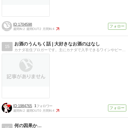
1704598
週間IN:
2
週間OUT:
2
月間IN:
4
お酒のうんちく話 | 大好きなお酒のはなし
15
カナダ在住ブロガーです。主にカナダで入手できるワインやビールのレビューを書いています。日本酒や焼酎、ジンも好きです。
1984765
1
週間IN:
2
週間OUT:
0
月間IN:
4
何の因果か…