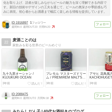
化を取り上げ、読者が楽しみながらビールの魅力を深く理解できる内容で
す。新旧の技術やデザインの工夫を通じて、ビールの奥深さや季節感も巧
みに表現。初心者からお酒通まで幅広く楽しめる情報を提供しています。
1916897
1
週間IN:
0
週間OUT:
20
月間IN:
20
麦酒ことのは
22
家飲みを彩る世界のビールめぐり
九十九里オーシャン /
プレモル マスターズドリー
アサヒ 花鳥風月 
KUJUKURI OCEAN
ム / PREMIREM MALT'S
KACHOHUGE
MASTER'S DREAM
3年前
3年前
3年前
2088475
週間IN:
0
週間OUT:
0
月間IN:
18
みたらしだん子 | 40代お酒好きのブログ