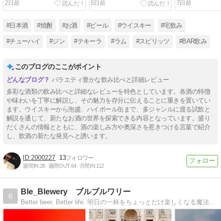
2日前
5日前
7日前
飲みでレビュー!!
セイのハイボール
飲み比べ!!
#日本酒
#焼酎
#お酒
#ビール
#ウイスキー
#宅飲み
#チューハイ
#ジン
#テキーラ
#ラム
#スピリッツ
#BAR飲み
このブログのここがポイント
バラエティ豊かな飲み比べと詳細レビュー
多彩な酒類の飲み比べと詳細なレビューを特色としています。各酒の特徴
や味わいを丁寧に解説し、その魅力を存分に伝えることに重きを置いてい
ます。ウイスキーから泡盛、ハイボール缶まで、多ジャンルに渡る試飲と
解説を通じて、新たなお酒の世界を探索できる内容となっています。盛り
だくさんの情報とともに、酒の楽しみ方や奥深さを惹きつける言葉で紹介
し、飲酒の新たな発見へと誘います。
2000227
13
週間IN:
26
週間OUT:
64
月間IN:
112
Ble_Blewery ブルブルワリー
6
Better beer, Better life. 明日の一杯をちょっとだけ楽しくなる魔法をかけちゃいます。