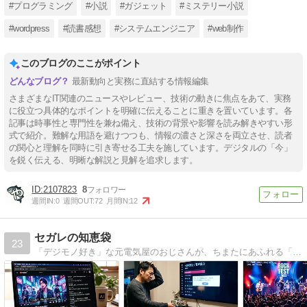
#プログラミング
#小説
#ガジェット
#ミステリー小説
#wordpress
#読書感想
#システムエンジニア
#web制作
このブログのここがポイント
最新動向と実務に直結する情報編集
さまざまなIT関連のニュースやレビュー、技術の動きに焦点をあて、実務
に役立つ具体的なポイントを明確に伝えることに重きを置いています。各
記事は時事性と専門性を兼ね備え、技術の背景や影響を読み解きやすい形
式で紹介。難解な用語を避けつつも、情報の濃さと深さを両立させ、読者
の関心と理解を同時に引き寄せる工夫を施しています。デジタルの「今」
を鋭く伝える、明晰な解説と見解を追求します。
2107823
8
週間IN:
0
週間OUT:
72
月間IN:
12
セガレの知恵袋
23
「デジモノ好き」な元電気屋のおじさんが、ちまたにあふれる「テレビ」「オーディオ」「PC」「モバイル」関係の検証、新しく見つけた情報の「忘備録」として公開しています。