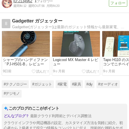
2134962
1
週間IN:
12
週間OUT:
56
月間IN:
20
Gadgetter ガジェッター
8
Gadgetter(ガジェッター)は最新のガジェット情報から最新家電、家具、生活雑貨などメジャーなものからニッチなものまで幅広く情報をお届けします。
シャープのハンディファン
Logicool MX Master 4 レビ
Tapo H110
「PJ-HS01-B」レビュー
ュー
コンでニチベ
インド「アル
9日前
9ヶ月前
9ヶ月前
マート化する
#テクノロジー
#ガジェット
#家電
#家具
#diy
#オーディオ
#デジモノ
このブログのここがポイント
最新クラウド利用術とデバイス調整法
クラウドインフラや周辺機器の設定、カスタマイズ方法を気軽に紹介。初
心者から上級者まで役立つ情報をコンパクトに伝え、技術的な挑戦をサポ