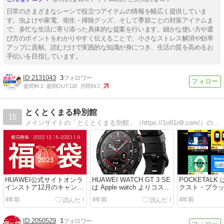
日常のさまざまなシーンで役立つアイテムの情報を幅広く提供していま
す。虫よけや家電、衛生・掃除グッズ、そして季節ごとの対策アイテムま
で、多忙な生活に寄り添った具体的な提案を行います。細かな使い方や選
び方のポイントをわかりやすく伝えることで、小さなストレス解消や効率
アップに貢献。読むだけで実践的な知識が身につき、生活の質を高めるお
手伝いを目指しています。
2131043
3
週間IN:
2
週間OUT:
118
月間IN:
2
とくとくまる粋別館
15
メインサイトの「とくとくまる別館」（https://1o91o9.com/）の姉サイトです。
HUAWEI公式サイトオンラ
HUAWEI WATCH GT 3 SE
POCKETALK
インストア12月のキャンペ
は Apple watch よりコスパ
クスト・ブラ
ーン
は良さげ
ーでお得に購
4年前
4年前
4年前
2050529
1