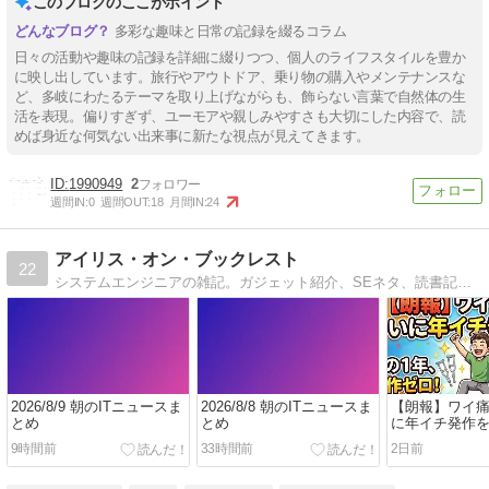
このブログのここがポイント
多彩な趣味と日常の記録を綴るコラム
日々の活動や趣味の記録を詳細に綴りつつ、個人のライフスタイルを豊か
に映し出しています。旅行やアウトドア、乗り物の購入やメンテナンスな
ど、多岐にわたるテーマを取り上げながらも、飾らない言葉で自然体の生
活を表現。偏りすぎず、ユーモアや親しみやすさも大切にした内容で、読
めば身近な何気ない出来事に新たな視点が見えてきます。
1990949
2
週間IN:
0
週間OUT:
18
月間IN:
24
アイリス・オン・ブックレスト
22
システムエンジニアの雑記。ガジェット紹介、SEネタ、読書記とか。理想は晴耕雨読。
2026/8/9 朝のITニュースま
2026/8/8 朝のITニュースま
【朗報】ワイ
とめ
とめ
に年イチ発作
9時間前
33時間前
2日前