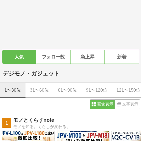
人気
フォロー数
急上昇
新着
デジモノ・ガジェット
1〜30位
31〜60位
61〜90位
91〜120位
121〜150位
画像表示
文字表示
モノとくらすnote
1
モノを知る。くらしが変わる。