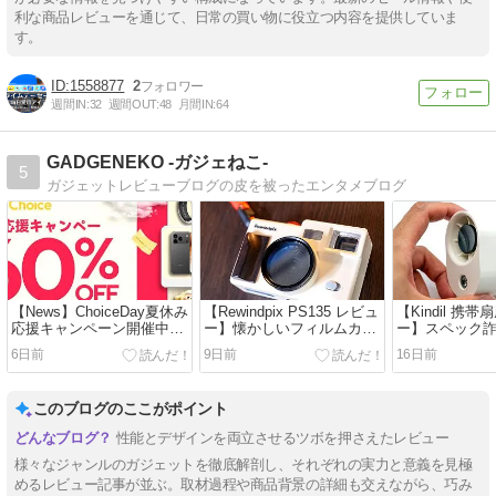
利な商品レビューを通じて、日常の買い物に役立つ内容を提供していま
す。
1558877
2
週間IN:
32
週間OUT:
48
月間IN:
64
GADGENEKO -ガジェねこ-
5
ガジェットレビューブログの皮を被ったエンタメブログ
【News】ChoiceDay夏休み
【Rewindpix PS135 レビュ
【Kindil 携
応援キャンペーン開催中。
ー】懐かしいフィルムカメ
ー】スペック
個人的まとメモ。
ラ体験を味わえるデジカ
風機。絶対買
6日前
9日前
16日前
メ。性能デザイン文句な
し。
このブログのここがポイント
性能とデザインを両立させるツボを押さえたレビュー
様々なジャンルのガジェットを徹底解剖し、それぞれの実力と意義を見極
めるレビュー記事が並ぶ。取材過程や商品背景の詳細も交えながら、巧み