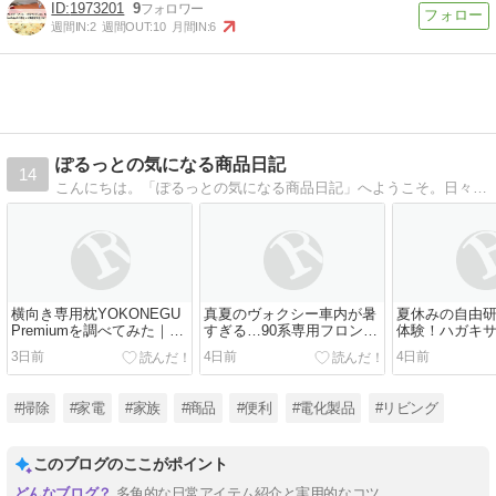
1973201
9
週間IN:
2
週間OUT:
10
月間IN:
6
ぽるっとの気になる商品日記
14
こんにちは。「ぽるっとの気になる商品日記」へようこそ。日々のテレビやラジオ、雑誌などあらゆるところから「これ、ちょっと気になるな」という話題を、肩の力を抜いて自由に綴っています。
横向き専用枕YOKONEGU
真夏のヴォクシー車内が暑
夏休みの自由
Premiumを調べてみた｜田
すぎる…90系専用フロント
体験！ハガキ
村淳の番組で話題の枕
サンシェードで子どもを乗
キットで親子
3日前
4日前
4日前
せる前の暑さ対策をしたい
作をしたい
#掃除
#家電
#家族
#商品
#便利
#電化製品
#リビング
このブログのここがポイント
多角的な日常アイテム紹介と実用的なコツ