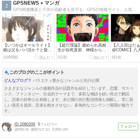
GPSNEWS + マンガ
2
GPS関連機器と子供や高齢者を見守る、GPSの情報サイト。人気マンガのネタバレもあり。浮気調査に使えるGPS・子供と高齢者を見守るGPS・GPSアプリ、スマホのセキュリティ情報、日々の暮らしを快適にする便利グッズなどをご紹介。
【いつかはオールライト】
【超穴理論】虐められ高校
【八人目はだ
娘は父をパパ活か？と疑っ
生が自死直前、神様から超
@COMIC】
たことで始まる物語！…コ
能力を授かった！コミック
なりすまし！
31時間前
3日前
9日前
ミックシーモア先行公開
DAYS先行公開中！
ンス！コミッ
中！
行公開中！
このブログのここがポイント
バラエティ豊かなジャンルと先行公開
さまざまなジャンルの連載作品や話題作を紹介しています。恋愛、サスペ
ンス、ファンタジー、社会的テーマまで、多彩な物語を鋭い視点で解説
し、読者の好奇心を刺激します。未公開の先行配信情報も掲載し、常に新
しい発見を提供。読者を飽きさせない、多角的なコンテンツ展開が魅力で
す。
2080209
3
週間IN:
49
週間OUT:
112
月間IN:
189