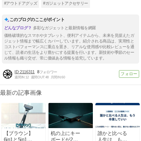
#アウトドアグッズ
#ガジェットアクセサリー
このブログのここがポイント
多彩なガジェットと最新情報を網羅
価格破壊的なスマホやタブレット、便利アイテムから、未来を見据えたガ
ジェット情報まで幅広くカバーしています。紹介される商品は、実用性と
コストパフォーマンスに重点を置き、リアルな使用感や比較レビューを通
じて、読者の生活をより豊かにする提案を行います。新技術や季節のセー
ル情報も織り交ぜ、常に価値ある情報を追究しています。
2116311
8
週間IN:
12
週間OUT:
48
月間IN:
60
最新の記事画像
【ブラウン】
机の上にキー
誰かと比べる
6in1と5in1の
ボードが2組
人生は、もう