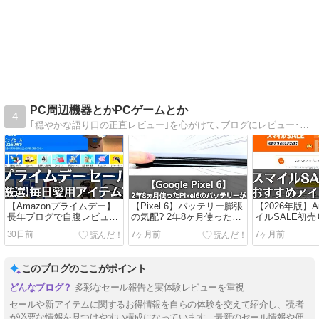
PC周辺機器とかPCゲームとか
4
｢穏やかな語り口の正直レビュー｣を心がけて､ブログにレビュー･感想を書いています｡
【Amazonプライムデー】
【Pixel 6】バッテリー膨張
【2026年版】A
長年ブログで自腹レビュー
の気配? 2年8ヶ月使ったス
イルSALE初
している私が毎日愛用する
マホの｢異変｣｡修理するか､
メのアイテム
30日前
7ヶ月前
7ヶ月前
アイテム7選
買い換えるか…
解説あり】
このブログのここがポイント
多彩なセール報告と実体験レビューを重視
セールや新アイテムに関するお得情報を自らの体験を交えて紹介し、読者
が必要な情報を見つけやすい構成になっています。最新のセール情報や便