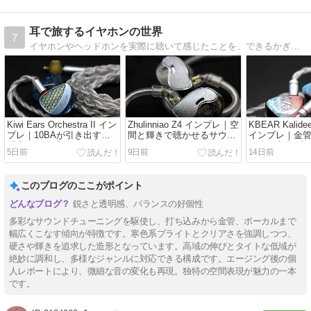
耳で旅するイヤホンの世界
7
イヤホンやヘッドホンを実際に聴いて感じたことを、できるかぎり素直に言葉にしています。「その機種と過ごした記録」を残すつもりで、ひとつひとつの音の景色を切り取って書いています。
Kiwi Ears Orchestra II イン
Zhulinniao Z4 インプレ｜空
KBEAR Kalidee
プレ｜10BAが引き出す透
間と輝きで聴かせるサウン
インプレ｜金
明度と一体感
ド
に強い寒色ブ
5日前
9日前
14日前
このブログのここがポイント
鋭さと透明感、バランスの好個性
多彩なサウンドチューニングを駆使し、打ち込みから金管、ボーカルまで
幅広くこなす傾向が特徴です。寒色系ブライトとクリアさを強調しつつ、
硬さや輝きを追求した造形となっています。高域の伸びとタイトな低域が
絶妙に調和し、多様なジャンルに対応できる構成です。エージング後の個
人レポートにより、微細な音の変化も再現。独特の空間表現が魅力の一本
です。