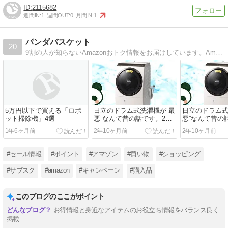
2115682
週間IN:
1
週間OUT:
0
月間IN:
1
パンダバスケット
20
9割の人が知らないAmazonおトク情報をお届けしています。Amazonで購入したオススメ商品を紹介したり、Amazonにはびこる粗悪品・中華商品を回避する方法などを伝授しています。
5万円以下で買える「ロボ
日立のドラム式洗濯機が”最
日立のドラム式
ット掃除機」4選
悪”なんて昔の話です。2年
悪”なんて昔の
以上使用して分かった悪い
以上使用して
1年6ヶ月前
2年10ヶ月前
2年10ヶ月前
点
点
#セール情報
#ポイント
#アマゾン
#買い物
#ショッピング
#サブスク
#amazon
#キャンペーン
#購入品
このブログのここがポイント
お得情報と身近なアイテムのお役立ち情報をバランス良く
掲載