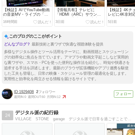
【検証】AIでYouTube動画
【情報共有】テレビに
【検証】4Kチ
の音楽MV・ライブの「歌
「HDMI（ARC）サウンド
レビに4K非対
詞の文字起こし」をさせる-
バー」を接続しても音声が
ダーを接続し
16時間前
3日前
5日前
現在はGrokのみ対応のよう
出力されない場合
アップコンバ
ですが･･･
限界
このブログのここがポイント
最新技術と裏ワザで快適な視聴体験を提供
多様なデジタル操作とツール活用をテーマに、動画視聴とスケジューリン
グの効率化に焦点を当てています。アマプラや動画文字起こしなど実用的
な裏ワザや、スマホ・PCを使った便利な操作法を紹介し、時短や快適さを
追求する手法を詳述します。最新のブラウザ拡張機能やアプリ連携を駆使
した工夫も登場し、日常の映像・スケジュール管理の最適化を促します。
実用性と効率化を両立させる情報を届けるサイトです。
1929408
2
週間IN:
0
週間OUT:
60
月間IN:
12
デジタル派の紀行録
24
VILLAGE STONE garage デジタル派で日常を過ごすことで新たな発見を見出していくための紹介サイト兼日記です。