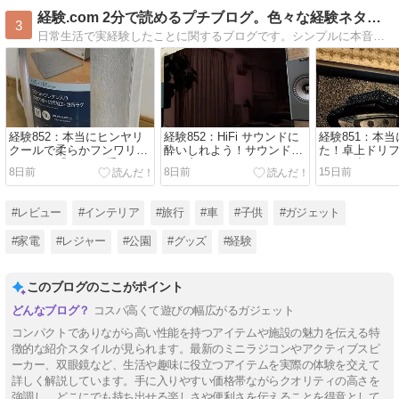
経験.com 2分で読めるプチブログ。色々な経験ネタ集です！
3
日常生活で実経験したことに関するブログです。シンプルに本音でレビューします。暇つぶしにどうぞ！
経験852：本当にヒンヤリ
経験852：HiFi サウンドに
経験851：本
クールで柔らかフンワリ！
酔いしれよう！サウンドバ
た！卓上ドリ
ニトリの「30 ㎜厚手ウレタ
ーも良いけど、HiFiアクテ
コンが小さく
8日前
8日前
15日前
ン入りラグ（Nクール）」
ィブスピーカーがカッコい
性能だった！
が暑い夏におススメでし
い！KEF の「coda W」を
り遊びまくろ
た！
紹介します！
#レビュー
#インテリア
#旅行
#車
#子供
#ガジェット
#家電
#レジャー
#公園
#グッズ
#経験
このブログのここがポイント
コスパ高くて遊びの幅広がるガジェット
コンパクトでありながら高い性能を持つアイテムや施設の魅力を伝える特
徴的な紹介スタイルが見られます。最新のミニラジコンやアクティブスピ
ーカー、双眼鏡など、生活や趣味に役立つアイテムを実際の体験を交えて
詳しく解説しています。手に入りやすい価格帯ながらクオリティの高さを
強調し、どこにでも持ち出せる楽しさや便利さを伝えることを得意として