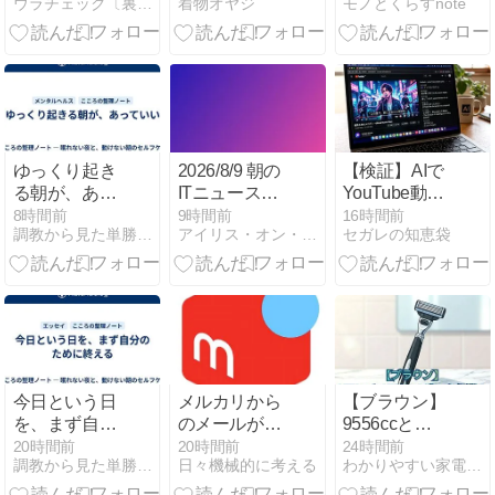
ウラチェック〔裏チェック〕
着物オヤジ
モノとくらすnote
「Hamee
かせるのか〜
いを徹底比較
2026
Webカメラだ
レビュー｜買
Seasonal
けで足りる方
うならどっち
Lucky Bag」
法を調べた
がおすすめ？
が数量限定発
売
ゆっくり起き
2026/8/9 朝の
【検証】AIで
る朝が、あっ
ITニュースま
YouTube動画
ていい
とめ
の音楽MV・ラ
8時間前
9時間前
16時間前
調教から見た単勝複勝買い目の競馬予想
アイリス・オン・ブックレスト
セガレの知恵袋
イブの「歌詞
の文字起こ
し」をさせる-
現在はGrokの
み対応のよう
ですが･･･
今日という日
メルカリから
【ブラウン】
を、まず自分
のメールが止
9556ccと
のために終え
まらない！配
9551ccの違い
20時間前
20時間前
24時間前
調教から見た単勝複勝買い目の競馬予想
日々機械的に考える
わかりやすい家電紹介の広場
る
信停止リンク
を比較！価格
が404でも大
と口コミでど