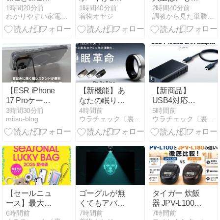
洗浄器の違い
ある〜モニタ
卒業していい
1時間20分前
1時間40分前
2時間40分前
わかりやすい家電紹介の広場
着物オヤジ
調教から見た単勝複勝買い目の競馬予想
を比較！全自
ーとUSBごと
動プレミアム
切り替える
アルコール洗
KVM切替器
浄器の違いと
を、売れ筋7
どっちがいい
機種と比べて
のか解説
選んだ
【ESR iPhone
【新機能】あ
【新商品】
17 Proケース
なたの眠りを
USB4対応で
レビュー】黄
動物で診断！
10GbEを実
3時間30分前
4時間前
5時間前
mitsu-blog
ウラチェック〔裏チェック〕
ウラチェック〔裏チェック〕
ばみにくいク
「Re・De
現！センチュ
リアケースに
Ring」に睡眠
リー、10GbE
「隠しスタン
分析機能「睡
LANアダプタ
ド」。
眠16タイプ分
ー
MagSafe対応
析（アニマル
「CFULAN10G」
で使いやすい
編）」が登場
を発売
【セールニュ
ゴーグルが無
タイガー 炊飯
ース】最大
くてもアバタ
器 JPV-L100と
73％OFFの
ーの表情は動
JPV-L180の違
6時間前
7時間前
7時間前