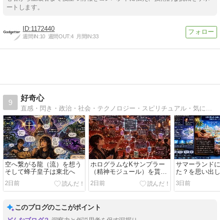
ートします。
1172440
週間IN:
10
週間OUT:
4
月間IN:
33
好奇心
9
直感・閃き・政治・社会・テクノロジー・スピリチュアル・気になる事をとことん探究を楽しむ
空へ繋がる龍（流）を想う
ホログラムなKサンプラー
サマーランド
そして蜂子皇子は東北へ
（精神モジュール）を貰う
た？を思い出
夢
2日前
2日前
3日前
このブログのここがポイント