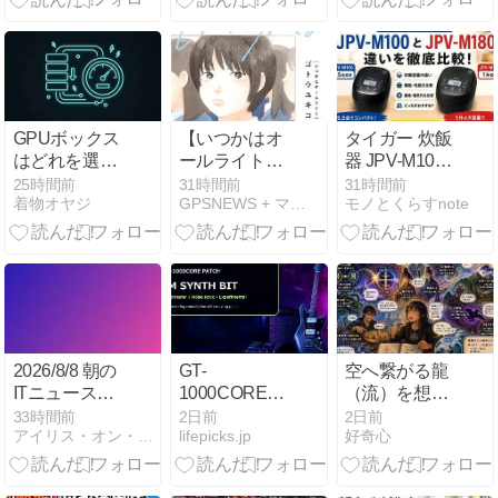
丈夫、アプリ
っちいいかお
で確実に止め
すすめを解説
る方法
GPUボックス
【いつかはオ
タイガー 炊飯
はどれを選べ
ールライト】
器 JPV-M100
ばいい？〜7
娘は父をパパ
とJPV-M180
25時間前
31時間前
31時間前
着物オヤジ
GPSNEWS + マンガ
モノとくらすnote
年前に勧めた
活か？と疑っ
の違いを徹底
製品を手放し
たことで始ま
比較レビュー
た私が、いま
る物語！…コ
｜買うならど
の売れ筋を調
ミックシーモ
っちがおすす
べてみた
ア先行公開
め？
中！
2026/8/8 朝の
GT-
空へ繋がる龍
ITニュースま
1000CORE『JM
（流）を想う
とめ
SYNTH BIT』
そして蜂子皇
33時間前
2日前
2日前
アイリス・オン・ブックレスト
lifepicks.jp
好奇心
｜Jazzmaster
子は東北へ
で作るリン
グ・モジュレ