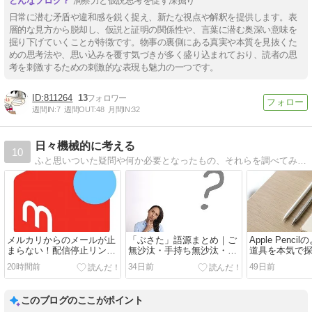
洞察力と仮説思考を促す深掘り
日常に潜む矛盾や違和感を鋭く捉え、新たな視点や解釈を提供します。表
層的な見方から脱却し、仮説と証明の関係性や、言葉に潜む奥深い意味を
掘り下げていくことが特徴です。物事の裏側にある真実や本質を見抜くた
めの思考法や、思い込みを覆す気づきが多く盛り込まれており、読者の思
考を刺激するための刺激的な表現も魅力の一つです。
811264
13
週間IN:
7
週間OUT:
48
月間IN:
32
日々機械的に考える
10
ふと思いついた疑問や何か必要となったもの、それらを調べてみました。自分の忘備録として、他の誰かの情報源として役に立てば幸いです。
メルカリからのメールが止
「ぶさた」語源まとめ｜ご
Apple Penc
まらない！配信停止リンク
無沙汰・手持ち無沙汰・地
道具を本気で
が404でも大丈夫、アプリ
獄の沙汰
局メタシル一
20時間前
34日前
49日前
で確実に止める方法
このブログのここがポイント