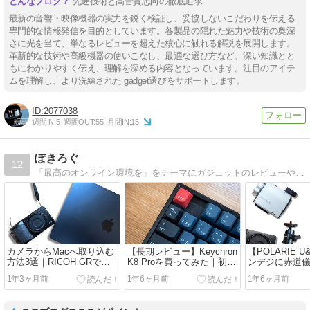
先進技術と高音質志向の徹底追求
最新の音響・映像機器の実力を鋭く検証し、妥協しないこだわりを伝える
専門的な情報発信を目的としています。各製品の隠れた魅力や技術の奥深
さに光を当て、単なるレビューを超えた核心に触れる解説を展開します。
革新的な技術や高級機器の使いこなし、最適な選び方など、深い知識とと
もにわかりやすく伝え、理解を深める内容となっています。注目のアイテ
ムを理解し、より洗練された gadget選びをサポートします。
2077038
週間IN:
5
週間OUT:
55
月間IN:
15
ぽきろぐ
12
「最高のオンライン環境を」をテーマにガジェットのレビューや活用法、裏技を紹介。
カメラからMacへ取り込む
【長期レビュー】Keychron
【POLARIE 
方法3選｜RICOH GRで解
K8 Proを買ってみた｜初め
ンデジに赤道
説
てのメカニカル
る
1年3ヶ月前
1年6ヶ月前
1年6ヶ月前