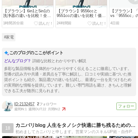
【ブラウン】6in1と5in1の
【ブラウン】9556ccと
【ブラウン】「9
洗浄器の違いを比較！全自
9551ccの違いを比較！価格
vs「9555cc
動プレミアムアルコール洗
と口コミでどっちいいかお
較！カラー・
1時間20分前
24時間前
4日前
浄器の違いとどっちがいい
すすめを解説
格・口コミか
のか解説
いかおすすめ
#家電
このブログのここがポイント
詳細な比較とわかりやすい解説
多彩な製品情報を具体的かつわかりやすく伝えることに徹底しています。
型番の読み方や共通・差異点を丁寧に解説し、口コミや実績に基づいた推
奨ポイントも紹介。製品選びの迷いを払拭し、最適な一台を見つけるため
の実用的な情報を提供しています。難しい専門用語も避け、きちんと理解
できる工夫が随所に見られます。
2132457
2
週間IN:
1
週間OUT:
22
月間IN:
2
カニバリblog 人生をタノシク快適に勝ち残るためのTOOL
18
初めましてカニバリと申します。営業マンのスキルUP術・自作PC制作紹介・PCガジェットや快適ツールなどを紹介しています。住宅営業マンとして20年以上を経験してきたノウハウや得意なPCガジェット周辺機器を詳しく解説していきます。