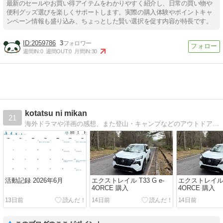
最新のセールやお買い得アイテムをわかりやすく紹介し、日常の買い物や
便利グッズ選びを楽しくサポートします。実際の購入体験やポイントキャ
ンペーン情報も盛り込み、ちょっとした賢い選択を促す内容が特長です。
2059786
3
週間IN:
0
週間OUT:
0
月間IN:
30
kotatsu ni mikan
21
海外ドラマや洋画の感想、また登山・キャンプなどのアウトドア全般、その他ガジェットやテレワークの話題を中心とした個人ブログです。
活動記録 2026年6月
エクストレイル T33 G e-
エクストレイル T
4ORCE 購入
4ORCE 購入
13日前
14日前
14日前