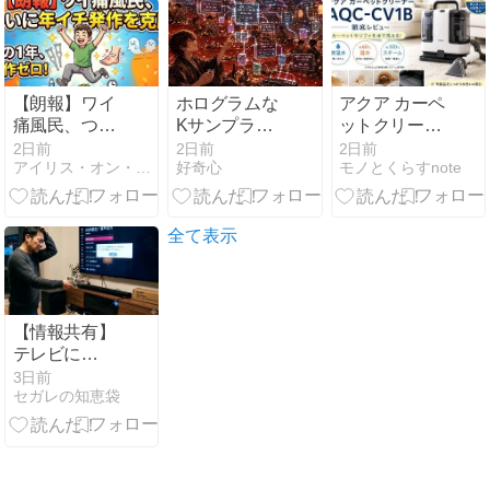
ーター・シン
セノイズ
【朗報】ワイ
ホログラムな
アクア カーペ
痛風民、つい
Kサンプラー
ットクリーナ
に年イチ発作
（精神モジュ
ー AQC-CV1B
2日前
2日前
2日前
アイリス・オン・ブックレスト
好奇心
モノとくらすnote
を克服
ール）を貰う
をレビュー｜
夢
口コミ・評判
や使い勝手を
徹底解説
全て表示
【情報共有】
テレビに
「HDMI（ARC）
3日前
セガレの知恵袋
サウンドバ
ー」を接続し
ても音声が出
力されない場
合