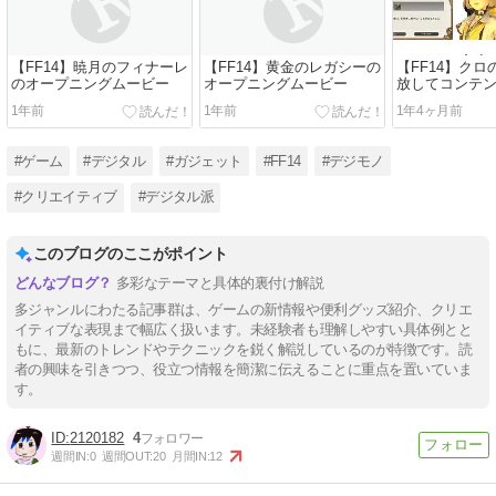
【FF14】暁月のフィナーレ
【FF14】黄金のレガシーの
【FF14】ク
のオープニングムービー
オープニングムービー
放してコンテ
しむ
1年前
1年前
1年4ヶ月前
#ゲーム
#デジタル
#ガジェット
#FF14
#デジモノ
#クリエイティブ
#デジタル派
このブログのここがポイント
多彩なテーマと具体的裏付け解説
多ジャンルにわたる記事群は、ゲームの新情報や便利グッズ紹介、クリエ
イティブな表現まで幅広く扱います。未経験者も理解しやすい具体例とと
もに、最新のトレンドやテクニックを鋭く解説しているのが特徴です。読
者の興味を引きつつ、役立つ情報を簡潔に伝えることに重点を置いていま
す。
2120182
4
週間IN:
0
週間OUT:
20
月間IN:
12