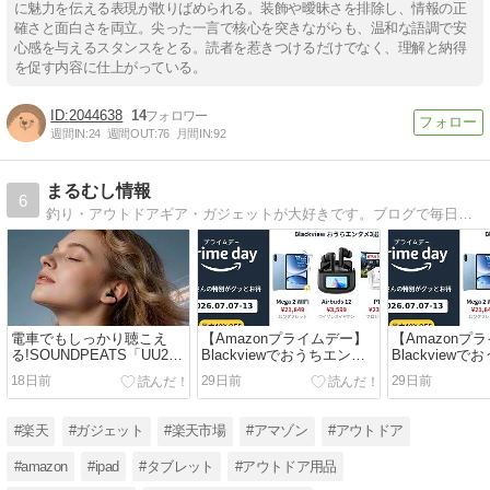
に魅力を伝える表現が散りばめられる。装飾や曖昧さを排除し、情報の正
確さと面白さを両立。尖った一言で核心を突きながらも、温和な語調で安
心感を与えるスタンスをとる。読者を惹きつけるだけでなく、理解と納得
を促す内容に仕上がっている。
2044638
14
週間IN:
24
週間OUT:
76
月間IN:
92
まるむし情報
6
釣り・アウトドアギア・ガジェットが大好きです。ブログで毎日をちょっとだけ楽しくしてくれるガジェットやアウトドアギア・タブレットをご紹介しています。https://marumushi.net
電車でもしっかり聴こえ
【Amazonプライムデー】
【Amazonプ
る!SOUNDPEATS「UU2イ
Blackviewでおうちエンタ
Blackview
ヤーカフ」実機レビュー
メを格上げ！タブレット・
メを格上げ！
18日前
29日前
29日前
【7,280円でLDAC対応】
イヤホン・プロジェクター
イヤホン・プ
のお得な3製品まとめ
のお得な3製品
#楽天
#ガジェット
#楽天市場
#アマゾン
#アウトドア
#amazon
#ipad
#タブレット
#アウトドア用品