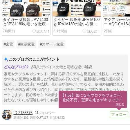
タイガー 炊飯器 JPV-L100
タイガー 炊飯器 JPV-M100
アクア カーペ
とJPV-L180の違いを徹底比
とJPV-M180の違いを徹底
ー AQC-CV
較レビュー｜買うならどっ
比較レビュー｜買うならど
口コミ・評判
7時間前
31時間前
2日前
ちがおすすめ？
っちがおすすめ？
徹底解説
#家電
#生活家電
#スマート家電
このブログのここがポイント
多彩なデバイス比較と明確な違い解説
家電やデジタルガジェットに関する新旧モデルを徹底的に比較し、わかり
やすさと実用性を重視した情報提供を行います。最新機能や性能差を鋭く
解説し、選択の迷いを払拭。見た目や価格だけでなく、使用の目的に合わ
せた合理的な選び方も紹介し、読者が納得して購入に踏み切れるようサポ
ートします。初心者から上級者までの幅広い視点を持ち、専門的な知識を
【Tips】気になるブログをフォロー。

登録不要。更新を逃さずキャッチ！
持たない方にも理解しやすい内容を心掛けています。
閉じる
2135376
11
週間IN:
102
週間OUT:
117
月間IN:
432