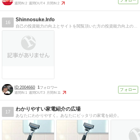
週間IN:
2
週間OUT:
4
月間IN:
2
Shinnosuke.Info
16
自己の投資能力の向上とサイトを閲覧頂いた方の投資能力向上のお手伝いができればと考えております｡
2004660
1
週間IN:
1
週間OUT:
3
月間IN:
11
わかりやすい家電紹介の広場
17
あなたにわかりやすく。あなたにピッタリの家電を紹介。