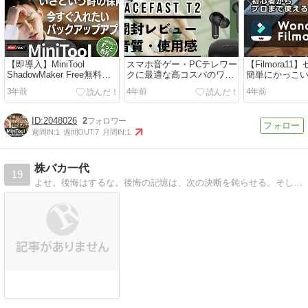
【即導入】MiniTool
スマホ音ゲー・PCテレワー
【Filmora1
ShadowMaker Free無料バ
クに最適な高コスパのワイ
簡単にかっこ
ックアップアプリ
ヤレスイヤホン
をしたい人は
3年前
4年前
4年前
任せよう！
2048026
2
週間IN:
1
週間OUT:
7
月間IN:
1
株バカ一代
19
よせ。後悔はするな。後悔の記憶は、次の決断を鈍らせる。そして決断を他人に委ねようとするだろう。