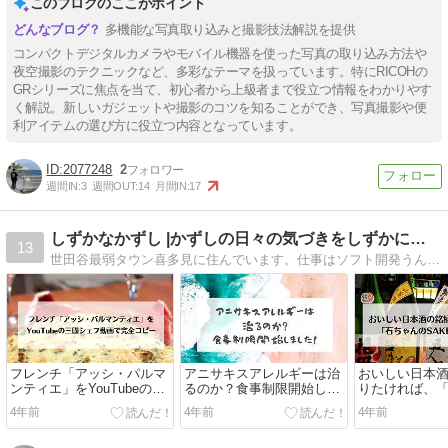
このブログのここがポイント
多機能な写真取り込みと撮影技法解説を提供
コンパクトデジタルカメラやモバイル機器を使った写真の取り込み方法や
夜空撮影のテクニックなど、多彩なテーマを扱っています。特にRICOHの
GRシリーズに焦点を当て、初心者から上級者まで役立つ情報をわかりやす
く解説。新しいガジェットや撮影のコツを知ることができ、写真撮影や便
利アイテムの選び方に役立つ内容となっています。
2077248
2
週間IN:
3
週間OUT:
14
月間IN:
17
しずかなかずし |かずしの日々の気づきをしずかに発信
13
世田谷最弱タウン喜多見に住んでいます。仕事はソフト開発うん十年。経験を生かして、週末プログラミング(JavaScript)や、Webテクノロジーなどの技術ネタから、趣味の週末料理人ネタなどを記載。ソフトエンジニアでMBA持ち。
フレンチ「アッシ・パルマ
アニサキスアレルギーは治
おいしい日本
ンティエ」をYouTubeの三
るのか？食事制限開始しま
りたければ、
國シェフ動画で完全コピー
した！
SAKE旅」を
4年前
4年前
4年前