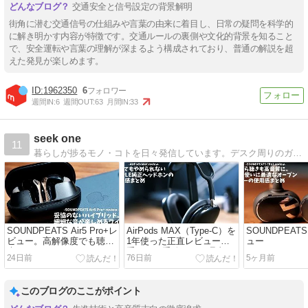
交通安全と信号設定の背景解明
街角に潜む交通信号の仕組みや言葉の由来に着目し、日常の疑問を科学的
に解き明かす内容が特徴です。交通ルールの裏側や文化的背景を知ること
で、安全運転や言葉の理解が深まるよう構成されており、普通の解説を超
えた発見が楽しめます。
1962350
6
週間IN:
6
週間OUT:
63
月間IN:
33
seek one
11
暮らしが捗るモノ・コトを日々発信しています。デスク周りのガジェットや、QOLの上がる家電の紹介が多め。
SOUNDPEATS Air5 Pro+レ
AirPods MAX（Type-C）を
SOUNDPEATS 
ビュー。高解像度でも聴き
1年使った正直レビュー｜
ュー
疲れないワイヤレスイヤホ
重くても手放せない理由
24日前
76日前
5ヶ月前
ン
は？
このブログのここがポイント