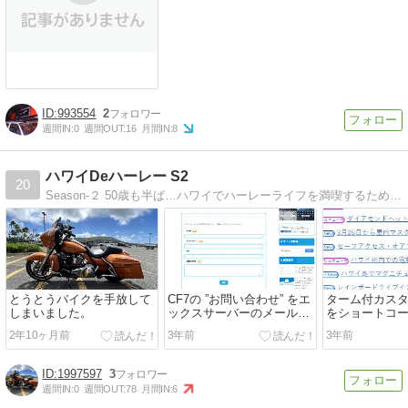
993554
2
週間IN:
0
週間OUT:
16
月間IN:
8
ハワイDeハーレー S2
20
Season-２ 50歳も半ば…ハワイでハーレーライフを満喫するため低予算カスタム？ 2代目のストリートグライドで週末はライド
とうとうバイクを手放して
CF7の ”お問い合わせ” をエ
ターム付カスタ
しまいました。
ックスサーバーのメールフ
をショートコ
ォームに変えるためにプチ
ところに表示
2年10ヶ月前
3年前
3年前
カスタム。
1997597
3
週間IN:
0
週間OUT:
78
月間IN:
6