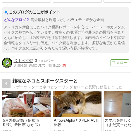
このブログのここがポイント
海外取材と現場レポ、バラエティ豊かな企画
アメリカを舞台にしたバイク視察レポートを中心に、ハーレーやカスタム
バイクの魅力を伝えています。数多くの現場訪問や展示会の模様を写真と
ともに紹介し、工程や技術を丁寧に解説します。国内外のイベントや試乗
会情報もタイムリーに伝え、バイク愛を刺激します。多彩な角度から発信
し、バイク文化に広がりをもたらす深い内容が特徴です。
1989282
3
週間IN:
20
週間OUT:
70
月間IN:
20
雑種なネコとスポーツスターと
4
スポーツスターとネコとツーリングセローと長野に移住しましたので、その辺も書いていきます
5月外食記録（伊那市
ArrowsAlphaとXPERIA5Ⅲ
スマホを新し
KFC、飯田市 なか卯）
比較
（まだ買った