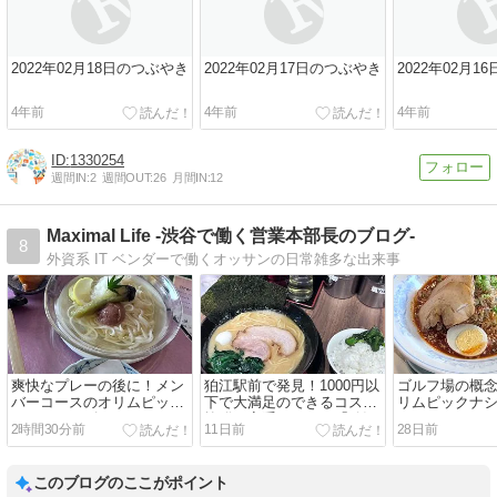
2022年02月18日のつぶやき
2022年02月17日のつぶやき
2022年02月1
4年前
4年前
4年前
1330254
週間IN:
2
週間OUT:
26
月間IN:
12
Maximal Life -渋谷で働く営業本部長のブログ-
8
外資系 IT ベンダーで働くオッサンの日常雑多な出来事
爽快なプレーの後に！メン
狛江駅前で発見！1000円以
ゴルフ場の概
バーコースのオリムピック
下で大満足のできるコスパ
リムピックナ
ナショナルゴルフコース
抜群の家系ラーメン「狛江
フコース WE
2時間30分前
11日前
28日前
WESTで出会った絶品「冷
商店」！ #グルメ #食べ歩
とガーリック
し梅おろしうどん」！！ #
き #ラーメン #つけ麺
麺が衝撃的すぎ
グルメ #食べ歩き #ゴルフ
メ #食べ歩き #
このブログのここがポイント
#ランチ
ンチ