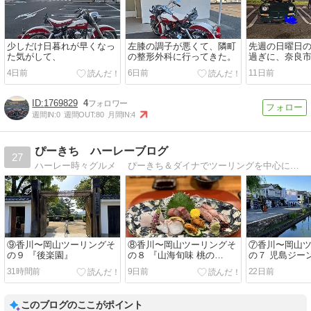
少しだけ日暮れが早くなっ
左膝の調子が悪くて、隣町
先週の日曜日の
た気がして、
の整形外科に行ってきた。
過ぎに、奈良
津川市の境目
4日前
6日前
11日前
いたら、程度
1769829
4
週間IN:
0
週間OUT:
80
月間IN:
4
ぴーきち ハーレーブログ
27
ハーレー時々グルメ ぴーきち＆ダイナでツーリングを中心に旅の記録、情報、おすすめスポットを綴っています。
⑨香川〜岡山ツーリングそ
⑧香川〜岡山ツーリングそ
⑦香川〜岡山
の９ 『後楽園』
の８ 『山海旬味 桃の
の７ 児島ジー
花』〜『ラム肉バル結』
ト〜倉敷美観
31時間前
9日前
22日前
このブログのここがポイント