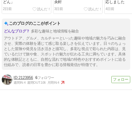
どん」
央軒
応しました
2日前
3日前
4日前
このブログのここがポイント
多彩な趣味と地域情報を融合
アウトドア、グルメ、カルチャーといった趣味や地域の魅力を巧みに融合
させ、実際の体験を通じて感じ取る楽しさを伝えています。日々のちょっ
とした冒険や発見を活き活きと描写し、多彩な視点で彩られた内容は、見
ているだけで旅や食、スポットの魅力が伝わる工夫に満ちています。具体
的な体験記とともに、自然な流れで地域の特色やおすすめポイントに迫る
仕組みで、読者の日常を豊かに彩る情報発信が特徴です。
2123956
6
週間IN:
4
週間OUT:
106
月間IN:
4