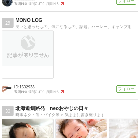
週間IN:
0
週間OUT:
9
月間IN:
3
MONO LOG
29
良いと思ったもの、気になるもの、話題。ハーレー、キャンプ用品、iphone.DIY,様々なトピックを紹介します。
1602938
週間IN:
0
週間OUT:
0
月間IN:
3
北海道釧路発 neoおやじの日々
30
時事ネタ・酒・バイク等々 気ままに書き綴ります