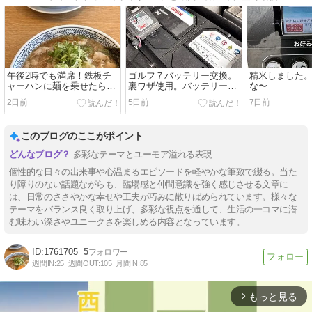
午後2時でも満席！鉄板チ
ゴルフ７バッテリー交換。
精米しました。
ャーハンに麺を乗せたら、
裏ワザ使用。バッテリーア
な〜
焼きラーメンになったよ
ダプテーションは・・・
2日前
5日前
7日前
ん。
このブログのここがポイント
多彩なテーマとユーモア溢れる表現
個性的な日々の出来事や心温まるエピソードを軽やかな筆致で綴る。当た
り障りのない話題ながらも、臨場感と仲間意識を強く感じさせる文章に
は、日常のささやかな幸せや工夫が巧みに散りばめられています。様々な
テーマをバランス良く取り上げ、多彩な視点を通して、生活の一コマに潜
む味わい深さやユニークさを楽しめる内容となっています。
1761705
5
週間IN:
25
週間OUT:
105
月間IN:
85
もっと見る
arrow_forward_ios