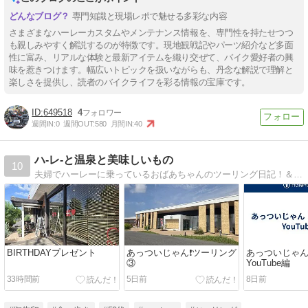
専門知識と現場レポで魅せる多彩な内容
さまざまなハーレーカスタムやメンテナンス情報を、専門性を持たせつつ
も親しみやすく解説するのが特徴です。現地観戦記やパーツ紹介など多面
性に富み、リアルな体験と最新アイテムを織り交ぜて、バイク愛好者の興
味を惹きつけます。幅広いトピックを扱いながらも、丹念な解説で理解と
楽しさを提供し、読者のバイクライフを彩る情報の宝庫です。
649518
4
週間IN:
0
週間OUT:
580
月間IN:
40
ハ‐レ‐と温泉と美味しいもの
10
夫婦でハーレーに乗っているおばあちゃんのツーリング日記！＆食べ歩きや日常日記！
BIRTHDAYプレゼント
あっついじゃん❗ツーリング
あっついじゃん
③
YouTube編
33時間前
5日前
8日前