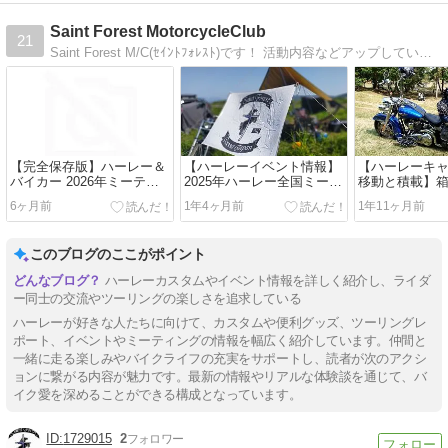
Saint Forest MotorcycleClub
21
Saint Forest M/C(ｾｲﾝﾄﾌｫﾚｽﾄ)です！ 活動内容などアップしていきます。 メンバー募集中なので、興味があったら気楽に連絡ください！
【完全保存版】ハーレー＆
【ハーレーイベント情報】
【ハーレーキ
バイカー 2026年ミーティ
2025年ハーレー全国ミーテ
移動と積載】
ング＆イベント年間スケジ
ィング一覧【Saint
パックに変更
6ヶ月前
1年4ヶ月前
1年11ヶ月前
ュール
Forest】」スケジュール情
３つの理由！
報更新
ティングが快
っ！？
このブログのここがポイント
ハーレーカスタムやイベント情報を詳しく紹介し、ライダ
ー同士の交流やツーリングの楽しさを追求している
ハーレーが好きな人たちに向けて、カスタムや便利グッズ、ツーリングレ
ポート、イベントやミーティングの情報を幅広く紹介しています。仲間と
一緒に走る楽しみやバイクライフの充実をサポートし、読者が次のアクシ
ョンに繋がる内容が魅力です。最新の情報やリアルな体験談を通じて、バ
イク愛を深めることができる構成となっています。
1729015
2