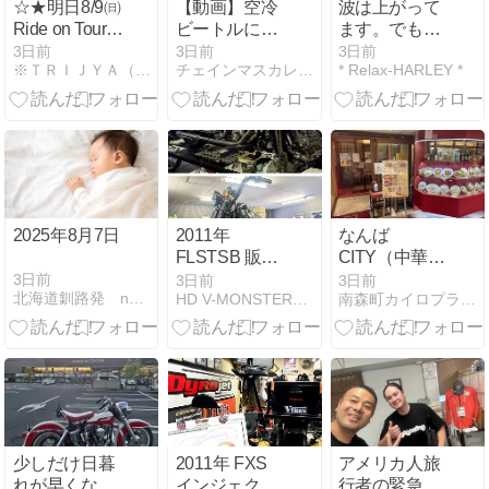
☆★明日8/9㈰
【動画】空冷
波は上がって
Ride on Tour in
ビートルに7
ます。でもオ
福岡（with 稲
年間乗った感
レは仕事で
3日前
3日前
3日前
※ＴＲＩＪＹＡ（トライジャ）創作日記※
チェインマスカレイド
* Relax-HARLEY *
妻フェス 福岡
想と手放した
す...
)に参加致しま
理由
す！★☆
2025年8月7日
2011年
なんば
FLSTSB 販売
CITY（中華料
車 納車前点検
理）中央軒
3日前
3日前
3日前
北海道釧路発 neoおやじの日々
HD V-MONSTER ＳＴＡＦＦ ＢＬＯＧ
南森町カイロプラクティックセンター井上達矢の頭の中
整備〜
少しだけ日暮
2011年 FXS
アメリカ人旅
れが早くなっ
インジェクシ
行者の緊急対