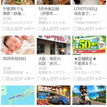
午後2時でも
5月外食記録
LOVOTの日は
満席！鉄板チ
（伊那市
浴衣姿で。そ
ャーハンに麺
KFC、飯田市
れにしてもオ
2日前
2日前
2日前
げんちゃんのブログ
雑種なネコとスポーツスターと
* Relax-HARLEY *
を乗せたら、
なか卯）
ーナーはお金
焼きラーメン
持ちが多い説
になったよ
ん。
2025年8月8日
大阪・旭区の
★店舗限定★
伝説「赤川う
千葉県＆千葉
どん」
市主催のキャ
2日前
2日前
2日前
北海道釧路発 neoおやじの日々
南森町カイロプラクティックセンター井上達矢の頭の中
ネオガレージブログ 千葉ハーレーショップ
ッシュレスお
買い物キャン
ペーン‼