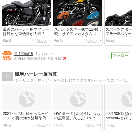
最近のハーレー用マフラー
スポーツスター48で11種比
スポーツスター
は静かな重低音が人気？ほ
較！サイモンカスタムズの
フラー/3パタ
どよいサウンド3種類をス
タンクカバーで激変！
パワーを徹底
5年前
5年前
5年前
ポーツスターで比較！
で消音調整！
1904415
4
週間IN:
0
週間OUT:
120
月間IN:
10
鐵馬ハーレー旅写真
12
ツーリング・旅・アートを楽しむブログですハーレーでのツーリング、そこで出会うアート・旅情を紹介してます（＾＾）
2021.06.20明日から #坂ビ
GW 唯一のお出かけいつも
2021/03/13@n
ーチ が夏の海水浴場準備の
の広島組、久しぶり&はじ
present#と
ため閉鎖されるので...
めまして ８台９人#新緑 の
見ツ...
5年前
5年前
5年前
やまな...