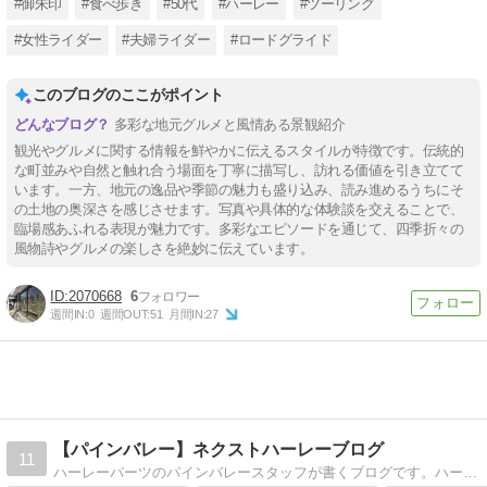
#御朱印
#食べ歩き
#50代
#ハーレー
#ツーリング
#女性ライダー
#夫婦ライダー
#ロードグライド
このブログのここがポイント
多彩な地元グルメと風情ある景観紹介
観光やグルメに関する情報を鮮やかに伝えるスタイルが特徴です。伝統的
な町並みや自然と触れ合う場面を丁寧に描写し、訪れる価値を引き立てて
います。一方、地元の逸品や季節の魅力も盛り込み、読み進めるうちにそ
の土地の奥深さを感じさせます。写真や具体的な体験談を交えることで、
臨場感あふれる表現が魅力です。多彩なエピソードを通じて、四季折々の
風物詩やグルメの楽しさを絶妙に伝えています。
2070668
6
週間IN:
0
週間OUT:
51
月間IN:
27
【パインバレー】ネクストハーレーブログ
11
ハーレーパーツのパインバレースタッフが書くブログです。ハーレー最新情報、NEWパーツ、ヘルメットなど、ハーレーに関する情報をお届けします。