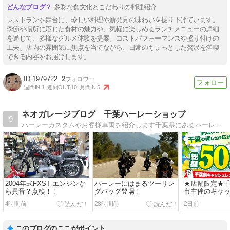
多彩な食文化とこだわりの料理紹介
レストランを舞台に、珍しい料理や新発見の味わいを掘り下げています。
季節や場所に応じた食材の魅力や、気軽に楽しめるランチメニューの詳細
を通じて、多様なグルメ体験を提案。コストパフォーマンスや盛り付けの
工夫、店内の雰囲気に焦点を当てながら、日常のちょっとした贅沢を満喫
できる内容をお届けします。
1979722
2
週間IN:
1
週間OUT:
10
月間IN:
5
ネオガレージブログ 千葉ハーレーショップ
9
ハーレーカスタムやお客様車両を紹介します千葉県にあるハーレーダビッドソン専門カスタムショップ「ネオガレージ」の日々
2004年式FXST エンジンか
ハーレーにはまるツーリン
★店舗限定★
ら異音？点検！！
グバッグ登場！
市主催のキャ
買い物キャンペ
4時間前
28時間前
2日前
このブログのここがポイント