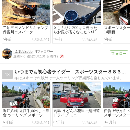
二泊三日ノンビリキャンプ
久しぶりに200キロ走った
スポーツスタ
@富川エスパーク
らお尻が痛くなった ｼｮﾎﾞ
14回目
5年前
5年前
5年前
1892585
4
週間IN:
0
週間OUT:
180
月間IN:
9
いつまでも初心者ライダー スポーツスター８８３日記
18
冬はスキーそれ以外は一人ツーリング倶楽部を楽しんでいます。
近江八幡 近江牛買出し～洋
高島 うどんの花里～鯖街道
伊賀上野方面 
食 ツーリング スポーツス
ドライブ ミニ
スポーツスタ
ター
68日前
87日前
3ヶ月前