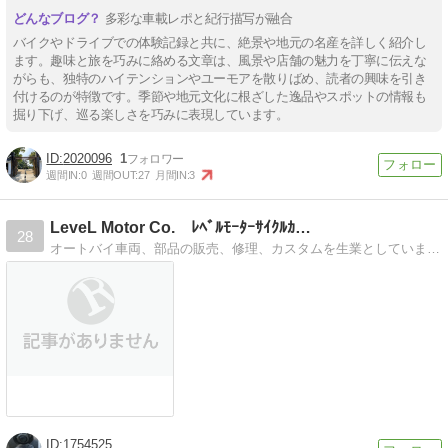
多彩な車載レポと紀行描写が融合
バイクやドライブでの体験記録と共に、絶景や地元の名産を詳しく紹介し
ます。趣味と旅を巧みに絡める文章は、風景や店舗の魅力を丁寧に伝えな
がらも、独特のハイテンションやユーモアを散りばめ、読者の興味を引き
付けるのが特徴です。季節や地元文化に根ざした逸品やスポットの情報も
掘り下げ、巡る楽しさを巧みに表現しています。
2020096
1
週間IN:
0
週間OUT:
27
月間IN:
3
LeveL Motor Co. ﾚﾍﾞﾙﾓｰﾀｰｻｲｸﾙｶ…
28
オートバイ車両、部品の販売、修理、カスタムを生業としています。その他にも金属を主体とした物だいたい何でも作ります。かっこいい物、製作承ります。
1754525