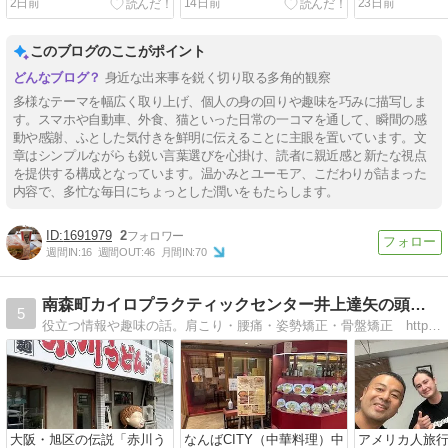
2日前
14日前
23日前
このブログのここがポイント
身近な出来事を鋭く切り取る多角的観察
多様なテーマを幅広く取り上げ、個人の身の回りや趣味を巧みに描写しま
す。スマホや自動車、外食、猫といった日常の一コマを通して、瞬間の感
動や感謝、ふとした気付きを鮮明に伝えることに主眼を置いています。文
章はシンプルながらも鋭い言葉選びを心掛け、読者に親近感と新たな視点
を提供する構成となっています。温かみとユーモア、こだわりが詰まった
内容で、多忙な毎日にちょっとした潤いをもたらします。
1691979
2
週間IN:
16
週間OUT:
46
月間IN:
70
南森町カイロプラクティックセンター井上達矢の頭の中
5
役立つ情報や趣味の話。肩こり・腰痛・姿勢矯正・骨盤矯正 https://m-cpc.com
大阪・旭区の伝説「赤川う
なんばCITY（中華料理）中
アメリカ人旅