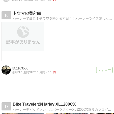
トウマの番外編
16
ハーレーで爆走！チワワ５匹と暮す日々！ハーレーライフ楽しんでいます。
1163536
週間IN:
0
週間OUT:
10
月間IN:
10
Bike Traveler@Harley XL1200CX
17
ハーレーデビッドソン スポーツスターXL1200CX乗りのブログ。管理人：CX