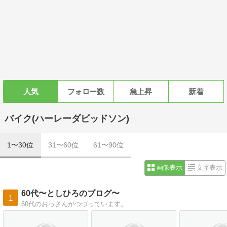
人気
フォロー数
急上昇
新着
バイク(ハーレーダビッドソン)
1〜30位
31〜60位
61〜90位
画像表示
文字表示
60代〜としひろのブログ〜
1
60代のおっさんがつづっています。