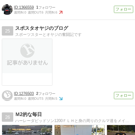
1366559
1
週間IN:
0
週間OUT:
6
月間IN:
6
スポスタオヤジのブログ
25
スポーツスターとオヤジの奮闘記です
1276503
2
週間IN:
0
週間OUT:
5
月間IN:
5
Ｍ2的な毎日
26
ハーレーダビッドソン1200ＦＬＨと身の周りのクルマ達をメインに記しています。