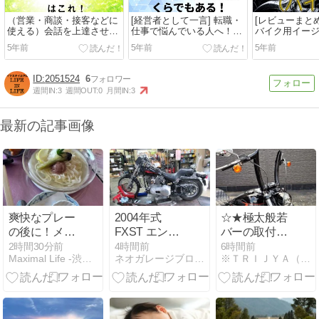
（営業・商談・接客などに
[経営者として一言] 転職・
[レビューまと
使える）会話を上達させた
仕事で悩んでいる人へ！チ
バイク用イー
い人のための上手な話し方
ャンスはいくらでもある！
ップスタンド
5年前
5年前
5年前
はこれ！
2051524
6
週間IN:
3
週間OUT:
0
月間IN:
3
最新の記事画像
爽快なプレー
2004年式
☆★極太般若
の後に！メン
FXST エンジ
バーの取付け
バーコースの
ンから異音？
を・・・★☆
2時間30分前
4時間前
6時間前
Maximal Life -渋谷で働く営業本部長のブログ-
ネオガレージブログ 千葉ハーレーショップ
※ＴＲＩＪＹＡ（トライジャ）創作日記※
オリムピック
点検！！
ナショナルゴ
ルフコース
WESTで出会
った絶品「冷