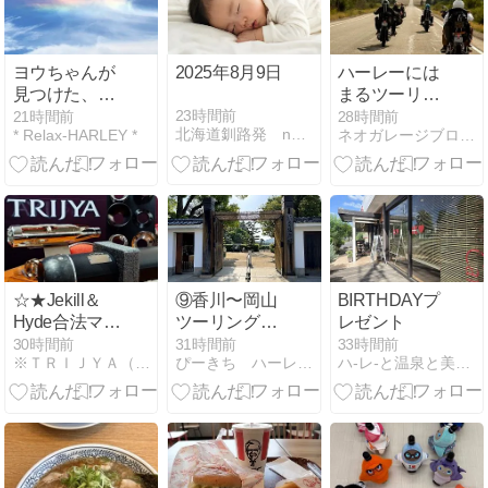
し梅おろしう
どん」！！ #
グルメ #食べ
ヨウちゃんが
2025年8月9日
ハーレーには
歩き #ゴルフ
見つけた、虹
まるツーリン
#ランチ
じゃない虹
グバッグ登
23時間前
21時間前
28時間前
北海道釧路発 neoおやじの日々
* Relax-HARLEY *
ネオガレージブログ 千葉ハーレーショップ
場！
☆★Jekill＆
⑨香川〜岡山
BIRTHDAYプ
Hyde合法マフ
ツーリングそ
レゼント
ラーの進化が
の９ 『後楽
30時間前
31時間前
33時間前
※ＴＲＩＪＹＡ（トライジャ）創作日記※
ぴーきち ハーレーブログ
ハ‐レ‐と温泉と美味しいもの
止まらな
園』
い・・・・
★☆