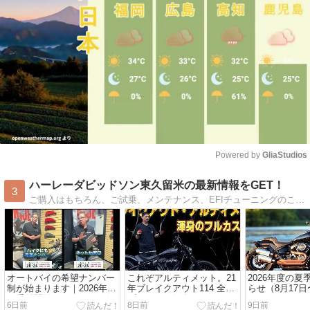
Powered by 
GliaStudios
Mute
ハーレーダビッドソン東久留米の最新情報をGET！
3
ご購入はもちろん、ご試乗、メンテナンス、EFIチューニングのことなら『ハーレーダビッドソン東久留米』へ！
オートバイの希望ナンバー
これぞアルティメット。21
2026年度の
制が始まります｜2026年10
年ブレイクアウト114 全身
らせ（8月17日
月受付開始のポイントを伊
ブラックの渾身フルカスタ
6日前
8日前
9日前
藤マコトが解説
ム｜カスタム覗き見隊