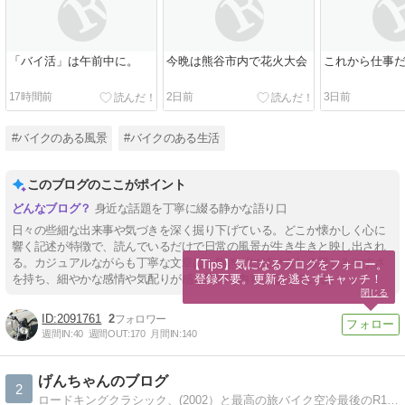
「バイ活」は午前中に。
今晩は熊谷市内で花火大会
これから仕事だ
17時間前
2日前
3日前
#バイクのある風景
#バイクのある生活
このブログのここがポイント
身近な話題を丁寧に綴る静かな語り口
日々の些細な出来事や気づきを深く掘り下げている。どこか懐かしく心に
響く記述が特徴で、読んでいるだけで日常の風景が生き生きと映し出され
る。カジュアルながらも丁寧な文章は、飽きずに続けられる親しみやすさ
【Tips】気になるブログをフォロー。

登録不要。更新を逃さずキャッチ！
を持ち、細やかな感情や気配りが感じ取れる内容となっている。
閉じる
2091761
2
週間IN:
40
週間OUT:
170
月間IN:
140
げんちゃんのブログ
2
ロードキングクラシック、(2002）と最高の旅バイク空冷最後のR1200GS（2012）を駆るげんちゃんのツーリング記録。突っ込みコメントお待ちしております。