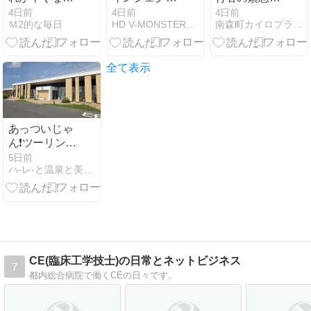
た気がして、
ョンチューニ
応しました
4日前
4日前
4日前
Ｍ2的な毎日
HD V-MONSTER ＳＴＡＦＦ ＢＬＯＧ
南森町カイロプラクティックセンター井上達矢の頭の中
ング〜
全て表示
あっついじゃ
ん❗ツーリング
③
5日前
ハ‐レ‐と温泉と美味しいもの
CE(臨床工学技士)の日常とネットビジネス
7
都内総合病院で働くCEの日々です。