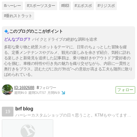
#ハーレー
#スポーツスター
#883
#エボスポ
#リジスポ
#垂れストラット
このブログのここがポイント
バイクとドライブの絶妙な調和を追求
多彩な乗り物と絶景スポットをテーマに、日常のちょっとした冒険を綴
る。定番メンテナンスやグルメ、観光の楽しみを余さず紹介。気軽に訪れ
る楽しさと新発見を追求した記事群は、乗り物好きやアウトドア愛好者の
心を掴む。車種の特性や行き先の魅力を織り交ぜながら、内容に一貫性と
奥行きをプラス。読むたびに次の“外出”への意欲が高まる工夫も随所に散り
ばめられている。
1692688
8
週間IN:
0
週間OUT:
57
月間IN:
9
brf blog
19
ハーレーカスタムショップの日々思うこと。KTMもやってます。。。