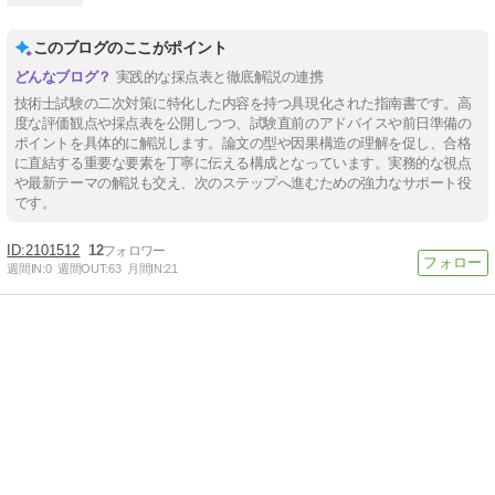
このブログのここがポイント
実践的な採点表と徹底解説の連携
技術士試験の二次対策に特化した内容を持つ具現化された指南書です。高
度な評価観点や採点表を公開しつつ、試験直前のアドバイスや前日準備の
ポイントを具体的に解説します。論文の型や因果構造の理解を促し、合格
に直結する重要な要素を丁寧に伝える構成となっています。実務的な視点
や最新テーマの解説も交え、次のステップへ進むための強力なサポート役
です。
2101512
12
週間IN:
0
週間OUT:
63
月間IN:
21