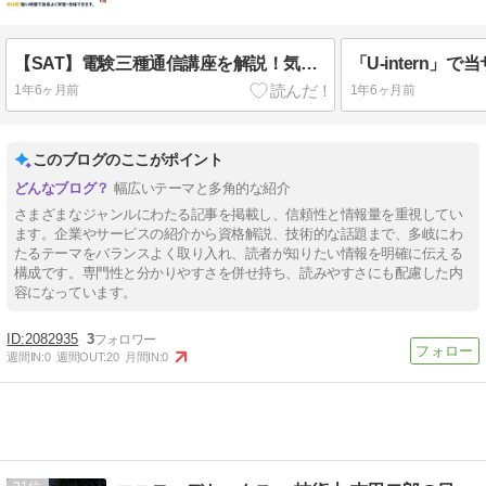
【SAT】電験三種通信講座を解説！気になる評判や口コミも！
1年6ヶ月前
1年6ヶ月前
このブログのここがポイント
幅広いテーマと多角的な紹介
さまざまなジャンルにわたる記事を掲載し、信頼性と情報量を重視してい
ます。企業やサービスの紹介から資格解説、技術的な話題まで、多岐にわ
たるテーマをバランスよく取り入れ、読者が知りたい情報を明確に伝える
構成です。専門性と分かりやすさを併せ持ち、読みやすさにも配慮した内
容になっています。
2082935
3
週間IN:
0
週間OUT:
20
月間IN:
0