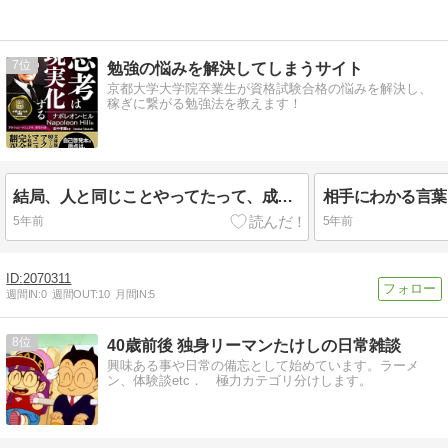
解答解説
7
勉強の悩みを解決してしまうサイト
京都大学大学院卒業生が資格試験合格の悩みを解決し、
稼ぎに繋がる勉強法を教えます！
結局、人と同じことやってたって、成功なんか有り得ない。
5年前
5年前
2070311
週間IN:
0
週間OUT:
10
月間IN:
5
8
40歳前後 独身リーマンたけしの日常雑談
興味ある事や日常の備忘として始めています。ラーメ
ン、体験談etc． 極力カテゴリ分けします。