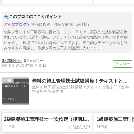
このブログのここがポイント
実務に直結、詳細な解説と設計指針
化学プラントや工場設備に携わるエンジニア向けに実践的な技術解説を展
開しています。設計・運転・メンテナンスに必要な知識を丁寧かつ具体的
に紹介し、現場での即戦力育成に役立てます。専門的なテーマながらも読
みやすさを意識し、理解を深める工夫が随所に光ります。
2062576
5
週間IN:
0
週間OUT:
60
月間IN:
0
18
無料の施工管理技士試験講座！テキストと過去問で独学で資格
無料の施工管理技士試験講座！テキストと過去問で独学
で資格を取る方法
2級建築施工管理技士 一次検定（後期11/8）申込スケジュールと対策の始め方
11日前
11日前