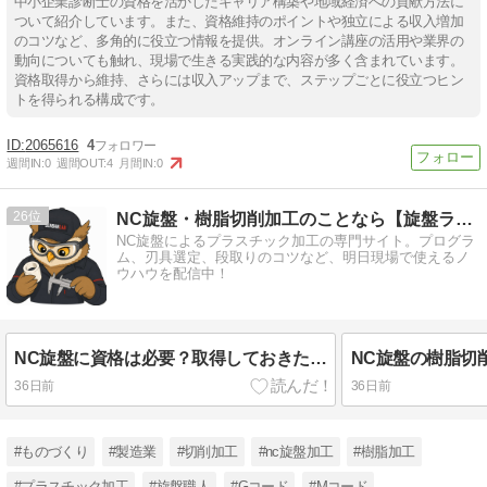
中小企業診断士の資格を活かしたキャリア構築や地域経済への貢献方法に
ついて紹介しています。また、資格維持のポイントや独立による収入増加
のコツなど、多角的に役立つ情報を提供。オンライン講座の活用や業界の
動向についても触れ、現場で生きる実践的な内容が多く含まれています。
資格取得から維持、さらには収入アップまで、ステップごとに役立つヒン
トを得られる構成です。
2065616
4
週間IN:
0
週間OUT:
4
月間IN:
0
26
NC旋盤・樹脂切削加工のことなら【旋盤ラボ】
NC旋盤によるプラスチック加工の専門サイト。プログラ
ム、刃具選定、段取りのコツなど、明日現場で使えるノ
ウハウを配信中！
NC旋盤に資格は必要？取得しておきたい資格一覧とおすすめの順番を現場経験者が解説
36日前
36日前
#ものづくり
#製造業
#切削加工
#nc旋盤加工
#樹脂加工
#プラスチック加工
#旋盤職人
#Gコード
#Mコード