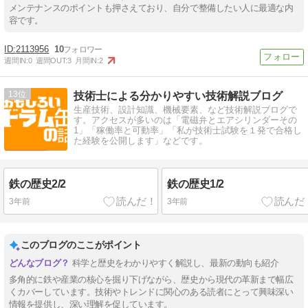
メンテナンスのポイントも押さえており、自分で整備したい人に最適な内
容です。
2113956
10
週間IN:
0
週間OUT:
3
月間IN:
2
13
技術士による分かりやすい技術解説ブログ
生産技術、設計知識、機械要素、など技術解説ブログで
す。アクセスが多いのは「電磁弁とエアシリンダーその
1」「稼働率と可動率」「私が技術士試験を１発で合格し
た経験を公開します」などです。
鉄の歴史2/2
鉄の歴史1/2
3年前
3年前
このブログのここがポイント
科学と歴史をわかりやすく解説し、最新の動向も紹介
多角的に鉄や産業の核心を掘り下げながら、歴史から現代の革新まで幅広
くカバーしています。技術やトレンドに関心のある読者にとって興味深い
情報を提供し、深い理解を促しています。