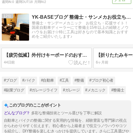
週間IN:
0
週間OUT:
18
月間IN:
2
12
YK-BASEブログ 整備士・サンメカお役立ち・応援サイト
整備士・サンデーメカニック お役立ち・応援サイト！
国産自動車ディーラーにて整備士15年以上の経験とノウ
ハウをお届け☆特に工具は好きなので基本知識とおすす
めをご紹介いたします♪
【疲労低減】外付けキーボードのおすすめ【作業性向上】
44日前
6ヶ月前
#ブログ
#バイク
#自動車
#工具
#整備
#ブログ初心者
#副業ブログ
#ガレージライフ
#ガレージ
#メカニック
#整備士
このブログのここがポイント
多彩な整備技術とツール選びを丁寧に解説
自動車とバイクの整備に関する実用的な情報を、経験豊富な専門家の視点
からわかりやすく伝えます。初心者から上級者まで役立つノウハウやコツ
を紹介し、DIY整備を楽しむきっかけを提供しています。さらに工具選びや