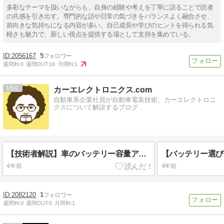
多彩なテーマを扱いながらも、自身の経験や考えを丁寧に語ることで読者
の共感を引き出す。専門的な話や日常の気づきをバランスよく融合させ、
前向きな気持ちになる内容が多い。自己成長や学びのヒントを得られる気
軽さも魅力で、新しい視点を提供する場として支持を集めている。
2056167
5
週間IN:
0
週間OUT:
16
月間IN:
1
15
カーエレクトロニクス.com
自動車系企業社員が自動車電装技術、カーエレクトロニ
クスについて解説するブログ
【技術者解説】車のバッテリー容量アップ メリット・デメリット
4年前
4年前
2082120
1
週間IN:
0
週間OUT:
0
月間IN:
1