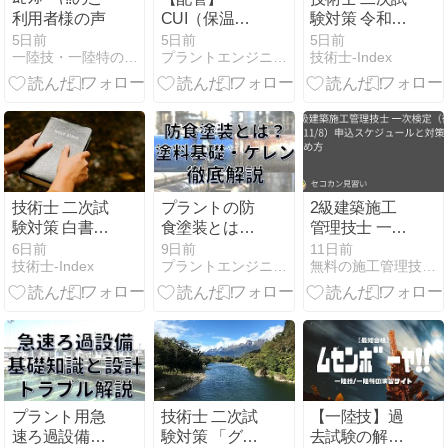
利用者様の声
CUI（保温材
験対策 令和８
下腐食）と
年度の試験問
5日前
5日前
5日前
一陸技・一陸特のﾑｾﾝﾎﾞｰﾔ!!
プラントエンジニアのおどりば
技術士-Index
は？発生メカ
題がすべて公
ニズムと防食
表！ 試験傾向
塗装・維持管
を分析します
理対策につい
て解説
技術士 二次試
プラントの防
2級建築施工
験対策 白書を
食塗装とは？
管理技士 一次
制する者が技
塗料の基礎か
検定（後期
6日前
9日前
11日前
技術士-Index
プラントエンジニアのおどりば
無料の施工管理技士試験講座！テキストと過去問で独学で資格
術士試験を制
ら素地調整(ケ
11/8）申込ス
す 今この時だ
レン)・膜厚管
ケジュールと
から読み込も
理まで徹底解
対策の始め方
う！
説
プラント用急
技術士 二次試
【一陸技】過
速ろ過設備の
験対策 「グリ
去試験の解答