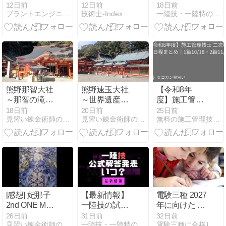
基礎知識と計
ーンインフ
アンケートま
12日前
12日前
18日前
プラントエンジニアのおどりば
技術士-Index
一陸技・一陸特のﾑｾﾝﾎﾞｰﾔ!!
画・設計・ト
ラ」徹底解説
とめ
ラブル対応マ
ニュアル
熊野那智大社
熊野速玉大社
【令和8年
～那智の滝を
～世界遺産の
度】施工管理
臨む熊野三山
熊野三山の一
技士 二次検定
18日前
20日前
25日前
見習い錬金術師の奮闘記
見習い錬金術師の奮闘記
無料の施工管理技士試験講座！テキストと過去問で独学で資格
の一社～
角～
日程まとめ｜
1級10/18・2
級11/8
[感想] 妃那子
【最新情報】
電験三種 2027
2nd ONE MAN
一陸技の試験
年に向けた 最
LIVEー静謐な
日・解答発表
新の勉強方法
26日前
31日前
32日前
見習い錬金術師の奮闘記
一陸技・一陸特のﾑｾﾝﾎﾞｰﾔ!!
電験三種に合格しよう!
る饗宴ー
はいつ？2026
とは？