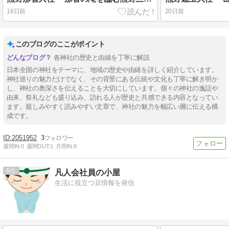
18日前
20日前
このブログのここがポイント
各神社の歴史と由緒を丁寧に解説
日本全国の神社をテーマに、地域の歴史や由緒を詳しく紹介しています。
神社巡りの魅力だけでなく、その背景にある伝統や文化も丁寧に解き明か
し、神社の奥深さを伝えることを大切にしています。個々の神社の逸話や
由来、祭礼なども盛り込み、訪れる人が歴史と共感できる内容となってい
ます。親しみやすく読みやすい文章で、神社の魅力を幅広い層に伝える構
成です。
2051952
3
週間IN:
0
週間OUT:
1
月間IN:
8
6
凡人会社員の小屋
生活に役立つ豆情報を発信