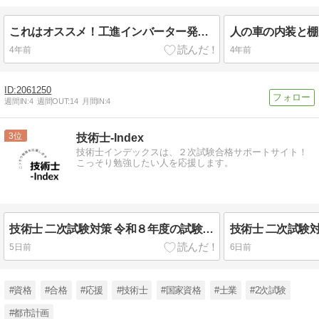
これはオススメ！工進インバーター発電機GV-16i
人の車の内装と棚
4年前
4年前
2061250
週間IN:
4
週間OUT:
14
月間IN:
4
3
技術士-Index
技術士インデックスは、２次試験合格サポートサイト！
こっそり勉強したい人を応援します。
技術士 二次試験対策 令和８年度の試験問題がすべて公表！ 試験傾向を分析します
5日前
6日前
#資格
#合格
#応援
#技術士
#国家資格
#士業
#2次試験
#都市計画