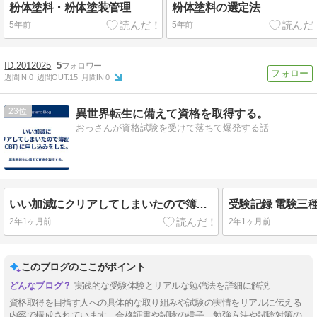
粉体塗料・粉体塗装管理
粉体塗料の選定法
5年前
5年前
2012025
5
週間IN:
0
週間OUT:
15
月間IN:
0
23
異世界転生に備えて資格を取得する。
おっさんが資格試験を受けて落ちて爆発する話
いい加減にクリアしてしまいたので簿記2級(CBT) に申し込みをした。
受験記録 電験三種(CBT
2年1ヶ月前
2年1ヶ月前
このブログのここがポイント
実践的な受験体験とリアルな勉強法を詳細に解説
資格取得を目指す人への具体的な取り組みや試験の実情をリアルに伝える
内容で構成されています。合格証書や試験の様子、勉強方法や試験対策の