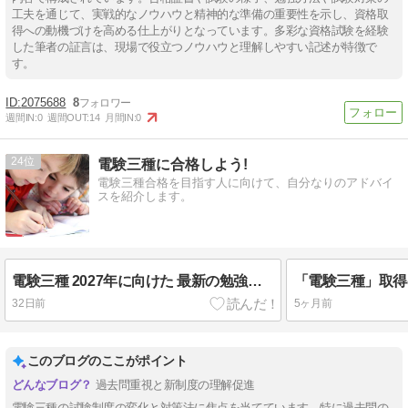
工夫を通じて、実戦的なノウハウと精神的な準備の重要性を示し、資格取
得への動機づけを高める仕上がりとなっています。多彩な資格試験を経験
した筆者の証言は、現場で役立つノウハウと理解しやすい記述が特徴で
す。
2075688
8
週間IN:
0
週間OUT:
14
月間IN:
0
24
電験三種に合格しよう!
電験三種合格を目指す人に向けて、自分なりのアドバイ
スを紹介します。
電験三種 2027年に向けた 最新の勉強方法とは？
32日前
5ヶ月前
このブログのここがポイント
過去問重視と新制度の理解促進
電験三種の試験制度の変化と対策法に焦点を当てています。特に過去問の