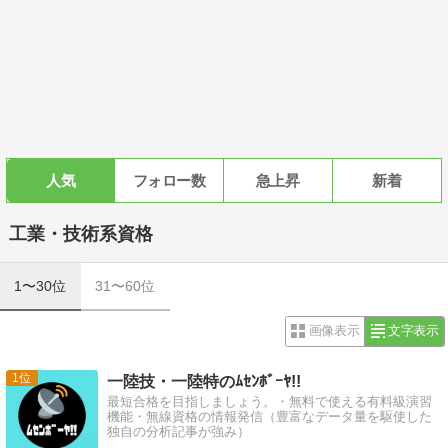
人気
フォロー数
急上昇
新着
工業・技術系資格
1〜30位
31〜60位
画像表示
文字表示
1
一陸技・一陸特のﾑｾﾝﾎﾞｰﾔ!!
最短合格を目指しましょう。・無料で使える有料級演習
機能・無線資格の情報発信（豊富なデータ量を駆使した
独自の分析記事が強み）