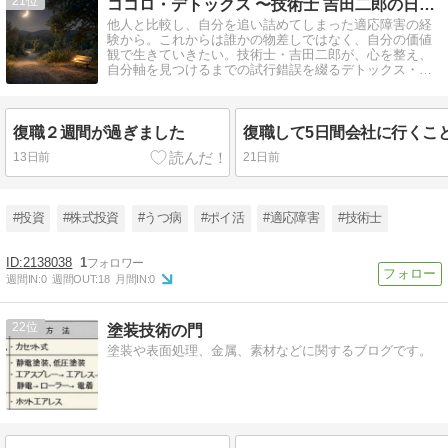
21
ココロ・デトックス 〜技術士 吉田二郎の日常〜
他人と比較し、自分を追い詰めてしまった適応障害の経
験から。これからは誰かの物差しではなく、自分の価値
観で生きていきたい。技術士・吉田二郎が、心を整え、
自分軸を見つけるまでの試行錯誤を綴るデトックス・ロ
グです。
復職２週間が過ぎました
13日前
21日前
#投資
#株式投資
#うつ病
#ポイ活
#適応障害
#技術士
2138038
1
週間IN:
0
週間OUT:
18
月間IN:
0
22
塗装技術の門
塗装や表面処理、金属、素材などに関するブログです。