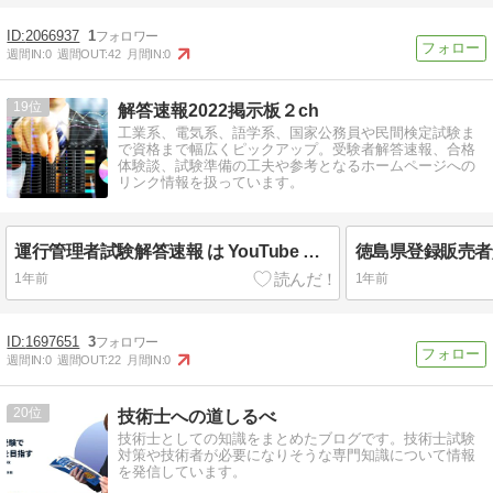
2066937
1
週間IN:
0
週間OUT:
42
月間IN:
0
19
解答速報2022掲示板２ch
工業系、電気系、語学系、国家公務員や民間検定試験ま
で資格まで幅広くピックアップ。受験者解答速報、合格
体験談、試験準備の工夫や参考となるホームページへの
リンク情報を扱っています。
運行管理者試験解答速報 は YouTube と 5ch（旧2ch）でらくらく自己採点
1年前
1年前
1697651
3
週間IN:
0
週間OUT:
22
月間IN:
0
20
技術士への道しるべ
技術士としての知識をまとめたブログです。技術士試験
対策や技術者が必要になりそうな専門知識について情報
を発信しています。