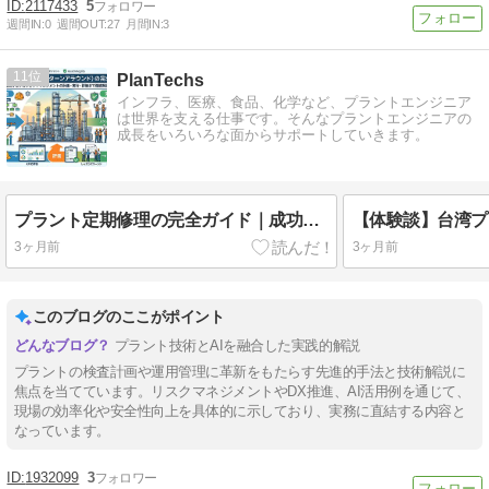
2117433
5
週間IN:
0
週間OUT:
27
月間IN:
3
11
PlanTechs
インフラ、医療、食品、化学など、プラントエンジニア
は世界を支える仕事です。そんなプラントエンジニアの
成長をいろいろな面からサポートしていきます。
プラント定期修理の完全ガイド｜成功するプロジェクトマネジメントの計画・実行・評価まで徹底解説
3ヶ月前
3ヶ月前
このブログのここがポイント
プラント技術とAIを融合した実践的解説
プラントの検査計画や運用管理に革新をもたらす先進的手法と技術解説に
焦点を当てています。リスクマネジメントやDX推進、AI活用例を通じて、
現場の効率化や安全性向上を具体的に示しており、実務に直結する内容と
なっています。
1932099
3