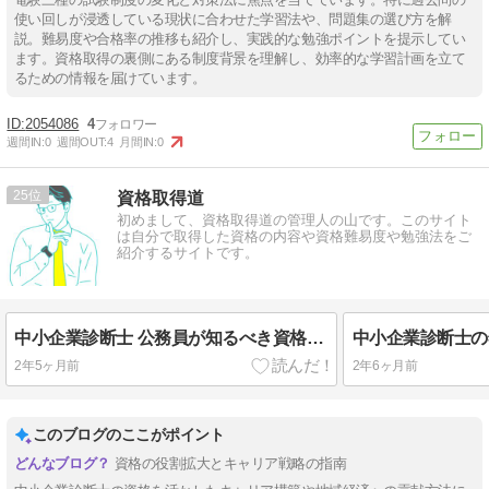
使い回しが浸透している現状に合わせた学習法や、問題集の選び方を解
説。難易度や合格率の推移も紹介し、実践的な勉強ポイントを提示してい
ます。資格取得の裏側にある制度背景を理解し、効率的な学習計画を立て
るための情報を届けています。
2054086
4
週間IN:
0
週間OUT:
4
月間IN:
0
25
資格取得道
初めまして、資格取得道の管理人の山です。このサイト
は自分で取得した資格の内容や資格難易度や勉強法をご
紹介するサイトです。
中小企業診断士 公務員が知るべき資格の未来: 2024年最新動向とキャリアへの影響
2年5ヶ月前
2年6ヶ月前
このブログのここがポイント
資格の役割拡大とキャリア戦略の指南