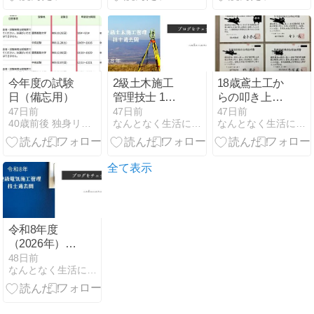
とめ
選び方
今年度の試験
2級土木施工
18歳鳶土工か
日（備忘用）
管理技士 1
らの叩き上
次・2次試験
げ！土木施工
47日前
47日前
47日前
40歳前後 独身リーマンたけしの日常雑談
なんとなく生活に役立つ情報
なんとなく生活に役立つ情報
過去問 2026
管理技士の資
年(令和8 年)
格体系とキャ
PDFダウンロ
リアパス完全
ード【無料解
ガイド
全て表示
説付き】
令和8年度
（2026年）2
級電気工事施
48日前
なんとなく生活に役立つ情報
工管理技術検
定 第一次検定
過去問PDFダ
ウンロード＆