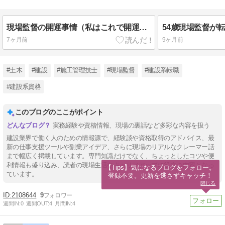
現場監督の開運事情（私はこれで開運しました）
7ヶ月前
9ヶ月前
#土木
#建設
#施工管理技士
#現場監督
#建設系転職
#建設系資格
このブログのここがポイント
実務経験や資格情報、現場の裏話など多彩な内容を扱う
建設業界で働く人のための情報源で、経験談や資格取得のアドバイス、最
新の仕事支援ツールや副業アイデア、さらに現場のリアルなクレーマー話
まで幅広く掲載しています。専門知識だけでなく、ちょっとしたコツや便
利情報も盛り込み、読者の現場生活やキャリアアップに役立つ内容となっ
【Tips】気になるブログをフォロー。

ています。
登録不要。更新を逃さずキャッチ！
閉じる
2108644
9
週間IN:
0
週間OUT:
4
月間IN:
4