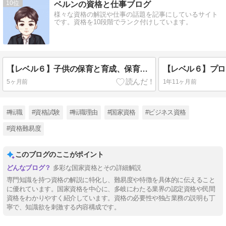
10
ベルンの資格と仕事ブログ
様々な資格の解説や仕事の話題を記事にしているサイト
です。資格を10段階でランク付けしています。
【レベル６】子供の保育と育成、保育士資格についてを語ります
5ヶ月前
1年11ヶ月前
#転職
#資格試験
#転職理由
#国家資格
#ビジネス資格
#資格難易度
このブログのここがポイント
多彩な国家資格とその詳細解説
専門知識を持つ資格の解説に特化し、難易度や特徴を具体的に伝えること
に優れています。国家資格を中心に、多岐にわたる業界の認定資格や民間
資格をわかりやすく紹介しています。資格の必要性や独占業務の説明も丁
寧で、知識欲を刺激する内容構成です。