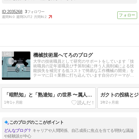
2035268
3
週間IN:
0
週間OUT:
2
月間IN:
2
14
機械技術屋へてろのブログ
大学の技術職員として研究のサポートをしています「技
術職員の定年退職及び予算削減に伴う人員削減による技
能損失を補完する低コストで簡易な工作機械の開発」を
テーマに日々業務に打ち込んでいます自分のテーマが大
学を救う？
「暗黙知」と「熟達知」の世界 〜属人技術とその継承をめぐる対話〜
1年1ヶ月前
1年2ヶ月前
このブログのここがポイント
キャリアや人間関係、自己成長に焦点を当てる明快な議論
や経験談が中心