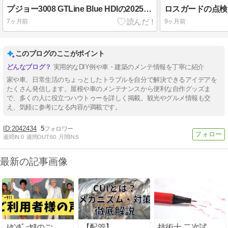
プジョー3008 GTLine Blue HDIの2025年度走行、給油、燃費状況報告
7ヶ月前
9ヶ月前
このブログのここがポイント
実用的なDIY例や車・建築のメンテ情報を丁寧に紹介
家や車、日常生活のちょっとしたトラブルを自分で解決できるアイデアを
たくさん発信します。屋根や車のメンテナンスから便利な自作グッズま
で、多くの人に役立つハウトゥーを詳しく掲載。観光やグルメ情報も交
え、気軽に参考になる内容が満載です。
2042434
5
週間IN:
0
週間OUT:
60
月間IN:
5
最新の記事画像
ﾑｾﾝﾎﾞｰﾔ!!のご
【配管】
技術士 二次試