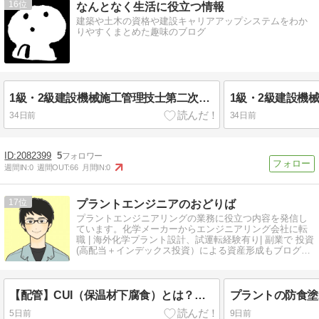
16
なんとなく生活に役立つ情報
建築や土木の資格や建設キャリアアップシステムをわか
りやすくまとめた趣味のブログ
1級・2級建設機械施工管理技士第二次検定：機械施工（重要語句の技術的解説）の過去問4選！記述解答のわかりやすい覚え方
34日前
34日前
2082399
5
週間IN:
0
週間OUT:
66
月間IN:
0
17
プラントエンジニアのおどりば
プラントエンジニアリングの業務に役立つ内容を発信し
ています。化学メーカーからエンジニアリング会社に転
職 | 海外化学プラント設計、試運転経験有り| 副業で 投資
(高配当＋インデックス投資）による資産形成もブログで
報告しています。
【配管】CUI（保温材下腐食）とは？発生メカニズムと防食塗装・維持管理対策について解説
5日前
9日前