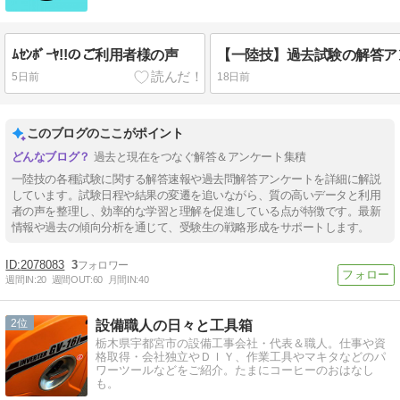
ﾑｾﾝﾎﾞｰﾔ!!のご利用者様の声
5日前
18日前
このブログのここがポイント
過去と現在をつなぐ解答＆アンケート集積
一陸技の各種試験に関する解答速報や過去問解答アンケートを詳細に解説
しています。試験日程や結果の変遷を追いながら、質の高いデータと利用
者の声を整理し、効率的な学習と理解を促進している点が特徴です。最新
情報や過去の傾向分析を通じて、受験生の戦略形成をサポートします。
2078083
3
週間IN:
20
週間OUT:
60
月間IN:
40
2
設備職人の日々と工具箱
栃木県宇都宮市の設備工事会社・代表＆職人。仕事や資
格取得・会社独立やＤＩＹ、作業工具やマキタなどのパ
ワーツールなどをご紹介。たまにコーヒーのおはなし
も。