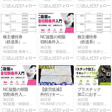
年
株主優待券
NC旋盤の樹脂
株主優待券
（鉄道系）の
切削条件入門
（鉄道系）の
売却について
｜主要樹脂の
売却について
34日前
36日前
34日前
40歳前後 独身リーマンたけしの日常雑談
NC旋盤・樹脂切削加工のことなら【旋盤ラボ】
40歳前後 独身リーマンたけしの日常雑談
（2026年上
回転数・送
（2026年上
期）
り・注意点ま
期）
とめ
NC旋盤の樹脂
【疲労低減】
プラスチック
切削条件入門
外付けキーボ
加工におすす
｜主要樹脂の
ードのおすす
めのチップ10
36日前
44日前
45日前
NC旋盤・樹脂切削加工のことなら【旋盤ラボ】
YK-BASEブログ 整備士・サンメカお役立ち・応援サイト
NC旋盤・樹脂切削加工のことなら【旋盤ラボ】
回転数・送
め【作業性向
選｜樹脂加工
り・注意点ま
上】
の失敗を防ぐ