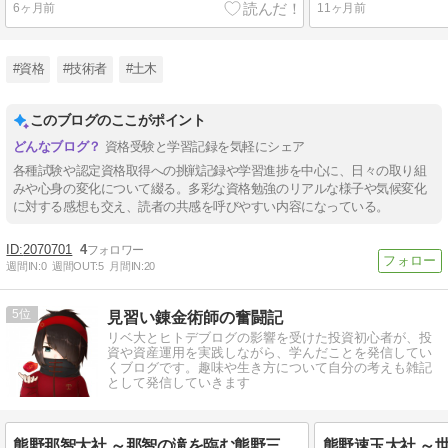
6ヶ月前
11ヶ月前
#資格
#技術者
#土木
このブログのここがポイント
資格受験と学習記録を気軽にシェア
各種試験や認定資格取得への挑戦記録や学習進捗を中心に、日々の取り組
みや心身の変化について綴る。多彩な資格勉強のリアルな様子や気候変化
に対する感想も交え、読者の共感を呼びやすい内容になっている。
2070701
4
週間IN:
0
週間OUT:
5
月間IN:
20
5
見習い錬金術師の奮闘記
リベ大とヒトデブログの影響を受けた投資初心者が、投
資や資産運用を実践しながら、学んだことを発信してい
くブログです。趣味や生き方について自分の考えも雑記
として発信していきます
熊野那智大社 ～那智の滝を臨む熊野三山の一社～