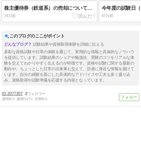
株主優待券（鉄道系）の売却について（2026年上期）
今年度の試験日（
34日前
47日前
このブログのここがポイント
試験結果や資格取得体験を詳細に伝える
多彩な資格試験や日常の体験を通じて、実用的な情報と具体的なノウハウ
を提供しています。試験結果のシェアや勉強法、受験のコツをリアルな体
験を交えてわかりやすく伝えるのが特徴です。資格や試験に関する最新の
動向や、ちょっとした日常の出来事も交えて、読者に身近な情報を届けて
います。自分の経験を基にした具体的なアドバイスや工夫も多く盛り込
み、資格取得や試験準備を応援する内容となっています。
2077307
2
週間IN:
0
週間OUT:
1
月間IN:
5