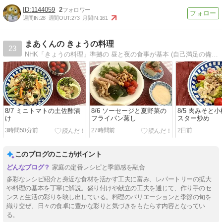
1144059
2
週間IN:
28
週間OUT:
273
月間IN:
161
まあくんの きょうの料理
23
NHK「きょうの料理」準拠の 昼と夜の食事が基本 (自己満足の備忘録です)
8/7 ミニトマトの土佐酢漬
8/6 ソーセージと夏野菜の
8/5 肉みそと
け
フライパン蒸し
スター炒め
3時間50分前
27時間前
2日前
このブログのここがポイント
家庭の定番レシピと季節感を融合
多彩なレシピ紹介と身近な食材を活かす工夫に富み、レパートリーの拡大
や料理の基本を丁寧に解説。盛り付けや献立の工夫を通じて、作り手のセ
ンスと生活の彩りを映し出している。料理のバリエーションと季節の旬を
織り交ぜ、日々の食卓に豊かな彩りと気づきをもたらす内容となってい
る。