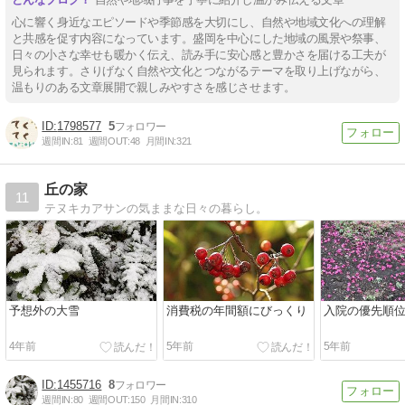
心に響く身近なエピソードや季節感を大切にし、自然や地域文化への理解
と共感を促す内容になっています。盛岡を中心にした地域の風景や祭事、
日々の小さな幸せも暖かく伝え、読み手に安心感と豊かさを届ける工夫が
見られます。さりげなく自然や文化とつながるテーマを取り上げながら、
温もりのある文章展開で親しみやすさを感じさせます。
1798577
5
週間IN:
81
週間OUT:
48
月間IN:
321
丘の家
11
テヌキカアサンの気ままな日々の暮らし。
予想外の大雪
消費税の年間額にびっくり
入院の優先順
4年前
5年前
5年前
1455716
8
週間IN:
80
週間OUT:
150
月間IN:
310