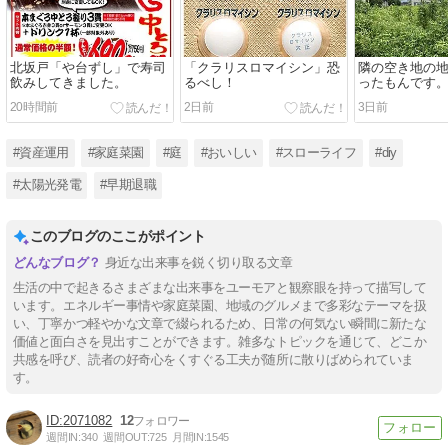
北坂戸「や台ずし」で寿司
「クラリスロマイシン」恐
隣の空き地の
飲みしてきました。
るべし！
ったもんです
20時間前
2日前
3日前
#資産運用
#家庭菜園
#庭
#おいしい
#スローライフ
#diy
#太陽光発電
#早期退職
このブログのここがポイント
身近な出来事を鋭く切り取る文章
生活の中で起きるさまざまな出来事をユーモアと観察眼を持って描写して
います。エネルギー事情や家庭菜園、地域のグルメまで多彩なテーマを扱
い、丁寧かつ軽やかな文章で綴られるため、日常の何気ない瞬間に新たな
価値と面白さを見出すことができます。雑多なトピックを通じて、どこか
共感を呼び、読者の好奇心をくすぐる工夫が随所に散りばめられていま
す。
2071082
12
週間IN:
340
週間OUT:
725
月間IN:
1545