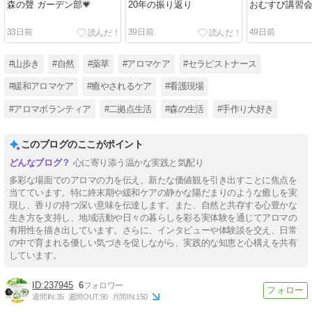
森の聲 ガーデン部💗
20年の振り返り
おむすび講習
33日前
39日前
49日前
#山歩き
#自然
#薬草
#アロマケア
#セラピストナース
#緩和アロマケア
#癒やされるケア
#看護現場
#アロマボランティア
#二拠点生活
#森の生活
#手作り大好き
このブログのここがポイント
心に寄り添う温かな実践と気配り
多彩な場面でのアロマの力を伝え、新たな価値観を引き出すことに焦点を
当てています。特に終末期や緩和ケアの静かな陽だまりのような癒しを実
現し、香りの持つ深い意味を伝達します。また、自然と共存する心豊かな
生き方を支持し、地域活動や日々の暮らしを彩る実体験を通じてアロマの
有用性を描き出しています。さらに、インタビューや体験談を交え、日常
の中で育まれる優しい気づきを促しながら、実践的な知恵と心構えを共有
しています。
237945
6
週間IN:
35
週間OUT:
90
月間IN:
150