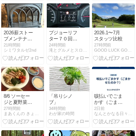
2026薪ストー
プジョーリフ
2026.1〜7月
ブメンテナン
ター７０回目
スタッツ比較
ス完了
の給油と燃費
21時間前
24時間前
27時間前
シミワタルゼ2nd
滝とグルメとスロードライブ
GOOD LUCK GOLF
計測
8/6 ソーセー
「吊りシノ
咳払いでごま
ジと夏野菜の
ブ」
かす（ごまか
フライパン蒸
せたのか？）
27時間前
34時間前
2日前
まあくんの きょうの料理
わが家の時間
なんとかなる日々‥‥いろんなことがあるからこそ‥‥‥
し