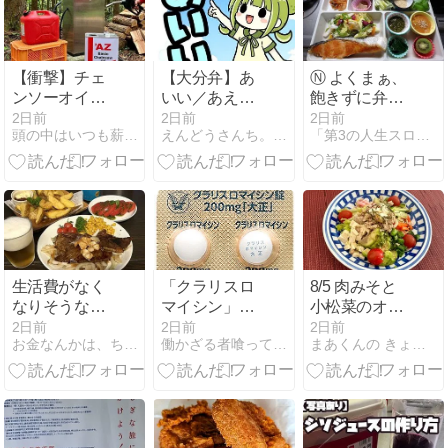
【衝撃】チェ
【大分弁】あ
Ⓝ よくまぁ、
ンソーオイル
いい／あええ
飽きずに弁当
が2倍に値上
とは？意味・
箱メニュー作
2日前
2日前
2日前
頭の中はいつも薪ちゃん
えんどうさんち。ホッとな大分県臼杵市のおさんぽ情報サイト
「第3の人生スローライフ」本帰国でゆっくりじっくり玉手箱
がり！？ナフ
使い方・例文
り。いいので
サショックが
まとめ｜かぼ
す、、弱い頭
薪ストーブ生
みの大分弁講
の活性化のつ
活を直撃した
座
もりです。
話
生活費がなく
「クラリスロ
8/5 肉みそと
なりそうなの
マイシン」恐
小松菜のオイ
で損切りしま
るべし！
スター炒め
2日前
2日前
2日前
お金なんかは、ちょっとでイイのだ〜２
働かざる者喰ってばっかり
まあくんの きょうの料理
した！