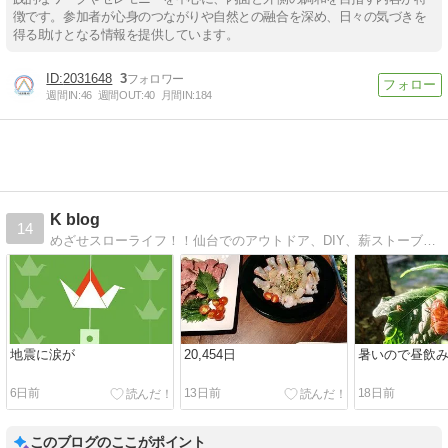
徴です。参加者が心身のつながりや自然との融合を深め、日々の気づきを
得る助けとなる情報を提供しています。
2031648
3
週間IN:
46
週間OUT:
40
月間IN:
184
K blog
14
めざせスローライフ！！仙台でのアウトドア、DIY、薪ストーブ、日々の生活、愚痴等々を適当につづります。
地震に涙が
20,454日
暑いので昼飲
6日前
13日前
18日前
このブログのここがポイント