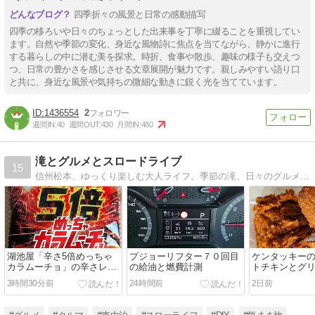
四季折々の風景と日常の感動描写
四季の移ろいや日々のちょっとした出来事を丁寧に綴ることを重視してい
ます。自然や季節の変化、身近な風物詩に焦点を当てながら、静かに進行
する暮らしの中に潜む美を探求。時折、食事や散歩、趣味の様子も交えつ
つ、日常の豊かさを感じさせる文章展開が魅力です。親しみやすい語り口
と共に、身近な風景や気持ちの微細な動きに鋭く光を当てています。
1436554
2
週間IN:
40
週間OUT:
430
月間IN:
480
滝とグルメとスロードライブ
15
信州松本、ゆっくり楽しむ大人ライフ。季節の滝、日々のグルメ（B級、ジャンク成分多め）、愛車と往くスロードライブ。デジタル一眼やスマホで切り取る風景や航空機。自分の足と目で確かめた「本音のレビュー」をゆるく綴るスローライフ・ブログです。
湖池屋「辛さ5倍めっちゃ
プジョーリフター７０回目
ケンタッキー
カラムーチョ」の辛さレベ
の給油と燃費計測
トチキンとグ
ルと気になるヒー一族
ウィングを食
3時間30分前
24時間前
2日前