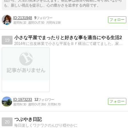
点から、人生の奥深さを伝えます。各記事は感情や経験に寄り添いながら
も、新しい視点を提示し、心の豊かさを追求する内容です。
2131948
9
週間IN:
32
週間OUT:
50
月間IN:
158
小さな平屋でまったりと好きな事を適当にやる生活2
19
2014年に住友林業で小さな平屋をＢＦ構法にて建てました。家庭菜園や食べ歩きなど好きな事をテキトーにしてスローライフを楽しみます。
1973233
12
週間IN:
30
週間OUT:
260
月間IN:
70
つぶやき日記
20
毎日楽しくワクワクのんびり穏やかに