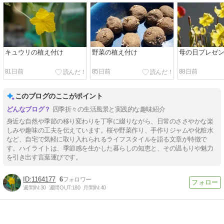
キュウリの植え付け
野菜の植え付け
母の日プレゼ
81日前
85日前
88日前
このブログのここがポイント
四季折々の生活風景と実践的な趣味紹介
身近な自然や季節の移り変わりを丁寧に綴りながら、日常のささやかな楽
しみや趣味の工夫を伝えています。桜や野菜作り、手作りジャムや化粧水
など、自宅で気軽に取り入れられるライフスタイルを語る文章が特徴で
す。ハイライトは、季節感を生かした暮らしの知恵と、その温もりや魅力
を引き出す言葉運びです。
1164177
6
週間IN:
30
週間OUT:
180
月間IN:
40