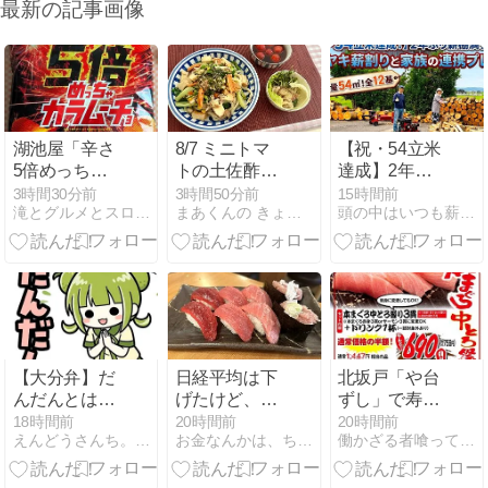
最新の記事画像
湖池屋「辛さ
8/7 ミニトマ
【祝・54立米
5倍めっちゃ
トの土佐酢漬
達成】2年ぶ
カラムーチ
け
りに薪棚12基
3時間30分前
3時間50分前
15時間前
滝とグルメとスロードライブ
まあくんの きょうの料理
頭の中はいつも薪ちゃん
ョ」の辛さレ
が満タン！ケ
ベルと気にな
ヤキ薪割りと
るヒー一族
家族の連携プ
レイ
【大分弁】だ
日経平均は下
北坂戸「や台
んだんとは？
げたけど、持
ずし」で寿司
意味・使い
ち株は上げて
飲みしてきま
18時間前
20時間前
20時間前
えんどうさんち。ホッとな大分県臼杵市のおさんぽ情報サイト
お金なんかは、ちょっとでイイのだ〜２
働かざる者喰ってばっかり
方・例文まと
くれました。
した。
め｜かぼみの
大分弁講座