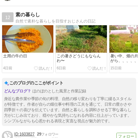
素の暮らし
12
自然で素朴な暮らしを目指すおじさんの日記
土用の牛の日
この暑さどうにもならん
暑い中、畑の
わ〜
がら、、、、
4日前
6日前
15日前
このブログのここがポイント
ほのぼのとした風景と作業記録
身近な農作業や季節の旬の料理、自然の移り変わりを丁寧に綴るスタイル
が特徴です。作者が自らの畑仕事や料理の工夫を通じて、日常の豊かさや
四季折々の喜びを伝えています。自然と暮らしを調和させる丁寧な暮らし
方がにじみ出ており、穏やかな気持ちになれる内容に仕上がっています。
シンプルながらも心惹かれる表現と実直な視点が魅力的です。
1603827
29