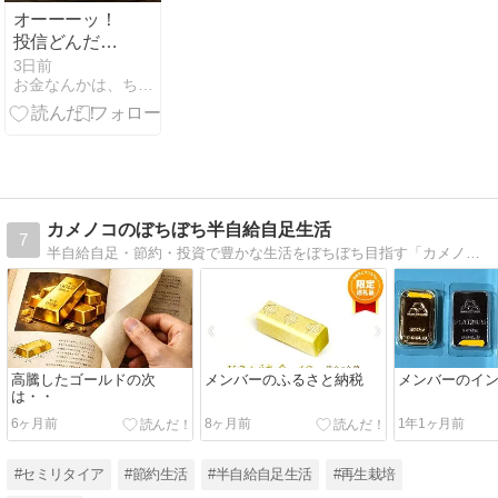
オーーーッ！
投信どんだけ
上げてんだ
3日前
お金なんかは、ちょっとでイイのだ〜２
よ！
カメノコのぼちぼち半自給自足生活
7
半自給自足・節約・投資で豊かな生活をぼちぼち目指す「カメノコ」の備忘録です。
高騰したゴールドの次
メンバーのふるさと納税
メンバーのイ
は・・
6ヶ月前
8ヶ月前
1年1ヶ月前
#セミリタイア
#節約生活
#半自給自足生活
#再生栽培