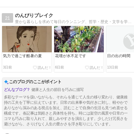
のんびりブレイク
21
豊かな暮らしを求めて毎日のランニング、哲学・歴史・文学を学びながら、車での旅行などを楽しんでいます。
気力で過ごす酷暑の夏
花壇が水不足です
日の出の時間
3日前
6日前
13日前
このブログのここがポイント
健康と人生の節目を巧みに描写
多彩なテーマを扱いながらも、それらを通じて人生の移り変わり、健康維
持の工夫を丁寧に伝えています。日常の出来事や気付きに対し、軽やかで
ありながら深みのある視点を加え、読むことで自身の生活も見つめ直せる
構成です。各記事は気軽さと具体性を持ち、時には架空の風景や日常の一
コマも巧みに取り入れて、親しみやすさを演出します。少しだけ冗長さを
避けながら、さりげなく人生の豊かさを浮き彫りにしています。