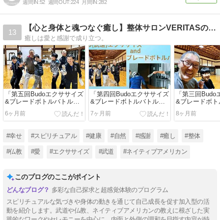
週間IN:
52
週間OUT:
224
月間IN:
282
【心と身体と魂つなぐ癒し】整体サロンVERITASのブログ
13
癒しは愛と感謝で成り立つ。
「第五回Budoエクササイズ
「第四回Budoエクササイズ
「第三回Bud
&ブレードボトルバトルワ
&ブレードボトルバトルワ
&ブレードボト
ークショップ」開催いたし
ークショップ」開催いたし
ークショップ
6ヶ月前
7ヶ月前
8ヶ月前
ました
ました
ました
#幸せ
#スピリチュアル
#健康
#自然
#感謝
#癒し
#整体
#仏教
#愛
#エクササイズ
#武道
#ネイティブアメリカン
このブログのここがポイント
多彩な自己探求と超感覚体験のプログラム
スピリチュアルな気づきや身体の動きを通じて自己成長を促す加入型の活
動を紹介します。武道や仏教、ネイティブアメリカンの教えに根ざした実
践的なワークやセレモニーを中心に、内面と外側の調和を目指す内容が特