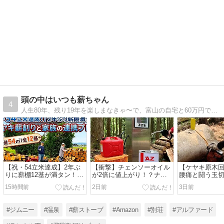
頭の中はいつも薪ちゃん
4
人生80年、残り19年を楽しまなきゃ〜で、富山の自宅と60万円で買った岐阜の豪雪地帯にある別荘と薪ストーブや車、DIYについて綴ってます。
【祝・54立米達成】2年ぶ
【衝撃】チェンソーオイル
【ケヤキ原木回
りに薪棚12基が満タン！ケ
が2倍に値上がり！？ナフ
腰痛と闘う玉
ヤキ薪割りと家族の連携プ
サショックが薪ストーブ生
ェーンソー挟まり
15時間前
2日前
3日前
レイ
活を直撃した話
バールでレス
#ジムニー
#温泉
#薪ストーブ
#Amazon
#別荘
#アルファード