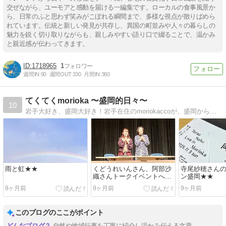
交ぜながら、ユーモアと感動を届ける一編集です。ローカルの食事風景か
ら、日常のふと思わず笑みがこぼれる瞬間まで、多様な視点が散りばめら
れています。伝統と新しい発見が共存し、異国の町並みや人々の暮らしの
魅力を鋭く切り取りながらも、親しみやすい語り口で綴ることで、温かみ
と親近感が伝わってきます。
1718965
1
週間IN:
90
週間OUT:
330
月間IN:
380
てくてくmorioka 〜盛岡的日々〜
10
岩手大好き、盛岡大好き！岩手在住のmoriokaccoが、盛岡からはじまる日々の暮らしを綴ります。毎日いろいろあるけど、今日もてくてく歩いていこう。
雨と虹★★
くどうれいんさん、阿部沙
寺尾紗穂さん
織さんトークイベントへ
ン盛岡★★
★★
8ヶ月前
9ヶ月前
9ヶ月前
このブログのここがポイント
自然や地域行事を丁寧に紹介し温かみ伝える文章