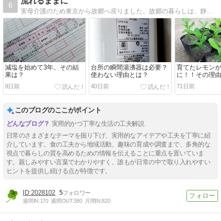
流れるままに
6
実母介護のため東京から故郷へ戻りました。故郷の暮らしは、静かで穏やかで心地いい。介護を終えて、のんびりと暮らす日々を綴ります。
減塩を始めて3年。その結
台所の瞬間湯沸器は必要？
育てたレモン
果は？
使わない理由とは？
に！！その理
9日前
40日前
71日前
このブログのここがポイント
実用的かつ丁寧な生活の工夫解説
日常のさまざまなテーマを掘り下げ、実用的なアイデアや工夫を丁寧に紹
介しています。食の工夫から地域活動、趣味の育成や調査まで、多角的な
視点で暮らしの質を高めるための情報を伝えることに重点を置いていま
す。親しみやすい言葉でわかりやすく、誰もが日常の中で取り入れやすい
ヒントを提供し続ける点が特徴です。
2028102
5
週間IN:
170
週間OUT:
380
月間IN:
820