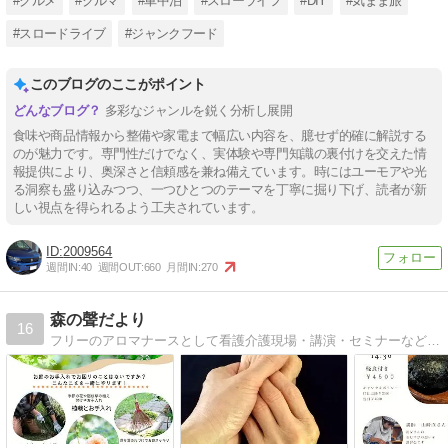
#グルメ
#クルマ
#車中泊
#スローライフ
#DIY
#気まま旅
#スロードライブ
#ジャンクフード
このブログのここがポイント
多彩なジャンルを鋭く分析し展開
食味や商品情報から整備や家電まで幅広い内容を、臆せず的確に解説する
のが魅力です。専門性だけでなく、実体験や専門知識の裏付けを交えた情
報提供により、奥深さと信頼感を兼ね備えています。時にはユーモアや光
る洞察も盛り込みつつ、一つひとつのテーマを丁寧に掘り下げ、読者が新
しい視点を得られるよう工夫されています。
2009564
週間IN:
40
週間OUT:
660
月間IN:
270
森の聲だより
16
フリーのアロマナースとして看護介護現場・講演・セミナーなどでゆる〜くアロマケアを広げる活動をしながらアロマサロンもしてます☆2021.4〜二拠点生活を始め、自然豊かな土地での生活も日々感じたままを綴っています