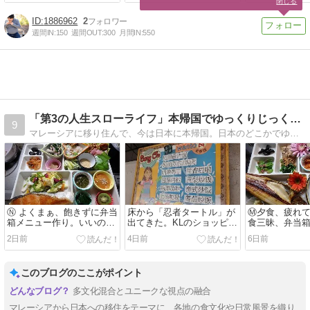
閉じる
1886962
2
週間IN:
150
週間OUT:
300
月間IN:
550
「第3の人生スローライフ」本帰国でゆっくりじっくり玉手箱
9
マレーシアに移り住んで、今は日本に本帰国。日本のどこかでゆっくりじっくり玉手箱、マレーシアが2番なら逆移住は第3のスローライフ人生。
Ⓝ よくまぁ、飽きずに弁当
床から「忍者タートル」が
Ⓜ夕食、疲れ
箱メニュー作り。いいので
出てきた。KLのショッピン
食三昧、弁当
す、、弱い頭の活性化のつ
グモールの面白さ。
切り付き弁当
2日前
4日前
6日前
もりです。
す。
このブログのここがポイント
多文化混合とユニークな視点の融合
マレーシアから日本への移住をテーマに、各地の食文化や日常風景を織り