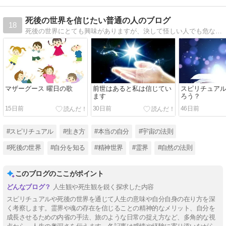
死後の世界を信じたい普通の人のブログ
18
死後の世界にとても興味がありますが、決して怪しい人でも危ない人でもありません。無宗教型のスピリチュアル趣味人♪ 特定の神様とかは信じてなくて、宇宙の法則的な力を信じています。物質より精神性に価値を置いた生き方をしています(*^^*)
マザーグース 曜日の歌
前世はあると私は信じてい
スピリチュア
ます
ろう？
15日前
30日前
46日前
#スピリチュアル
#生き方
#本当の自分
#宇宙の法則
#死後の世界
#自分を知る
#精神世界
#霊界
#自然の法則
このブログのここがポイント
人生観や死生観を鋭く探求した内容
スピリチュアルや死後の世界を通じて人生の意味や自分自身の在り方を深
く考察します。霊界や魂の存在を信じることの精神的なメリット、自分を
成長させるための内省の手法、旅のような日常の捉え方など、多角的な視