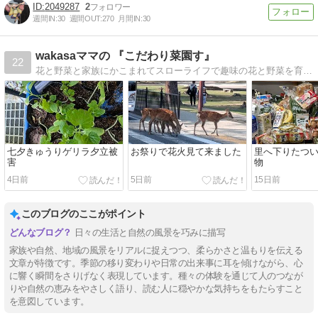
2049287
2
週間IN:
30
週間OUT:
270
月間IN:
30
wakasaママの 『こだわり菜園す』
22
花と野菜と家族にかこまれてスローライフで趣味の花と野菜を育てています。
七夕きゅうりゲリラ夕立被
お祭りで花火見て来ました
里へ下りたつ
害
物
4日前
5日前
15日前
このブログのここがポイント
日々の生活と自然の風景を巧みに描写
家族や自然、地域の風景をリアルに捉えつつ、柔らかさと温もりを伝える
文章が特徴です。季節の移り変わりや日常の出来事に耳を傾けながら、心
に響く瞬間をさりげなく表現しています。種々の体験を通じて人のつなが
りや自然の恵みをやさしく語り、読む人に穏やかな気持ちをもたらすこと
を意図しています。