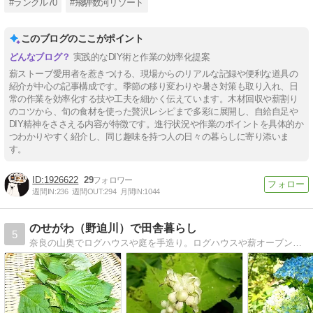
#ランクル70
#飛騨数河リゾート
このブログのここがポイント
実践的なDIY術と作業の効率化提案
薪ストーブ愛用者を惹きつける、現場からのリアルな記録や便利な道具の
紹介が中心の記事構成です。季節の移り変わりや暑さ対策も取り入れ、日
常の作業を効率化する技や工夫を細かく伝えています。木材回収や薪割り
のコツから、旬の食材を使った贅沢レシピまで多彩に展開し、自給自足や
DIY精神をささえる内容が特徴です。進行状況や作業のポイントを具体的か
つわかりやすく紹介し、同じ趣味を持つ人の日々の暮らしに寄り添いま
す。
1926622
29
週間IN:
236
週間OUT:
294
月間IN:
1044
のせがわ（野迫川）で田舎暮らし
5
奈良の山奥でログハウスや庭を手造り。ログハウスや薪オーブン、庭で育てている花や樹木、山菜や野草料理、時々本のこと。