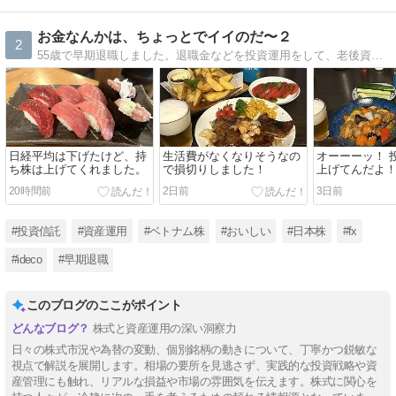
お金なんかは、ちょっとでイイのだ〜２
2
55歳で早期退職しました。退職金などを投資運用をして、老後資金にあてたいと思ってますが、上手くいくでしょうか？ 素人投資家の危険な運用記録です。
日経平均は下げたけど、持
生活費がなくなりそうなの
オーーーッ！ 
ち株は上げてくれました。
で損切りしました！
上げてんだよ
20時間前
2日前
3日前
#投資信託
#資産運用
#ベトナム株
#おいしい
#日本株
#fx
#ideco
#早期退職
このブログのここがポイント
株式と資産運用の深い洞察力
日々の株式市況や為替の変動、個別銘柄の動きについて、丁寧かつ鋭敏な
視点で解説を展開します。相場の要所を見逃さず、実践的な投資戦略や資
産管理にも触れ、リアルな損益や市場の雰囲気を伝えます。株式に関心を