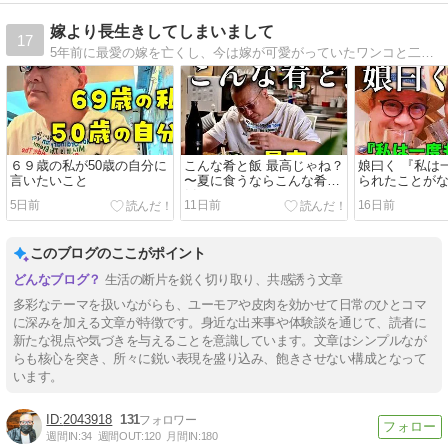
嫁より長生きしてしまいまして
17
5年前に最愛の嫁を亡くし、今は嫁が可愛がっていたワンコと二人暮らし。いつか自分も天国に行ってまた嫁に会えたら「ひとり暮らしもなかなかよかったよ」と伝えたい。
６９歳の私が50歳の自分に
こんな肴と飯 最高じゃね？
娘曰く 『私は
言いたいこと
〜夏に食うならこんな肴と
られたことが
飯
5日前
11日前
16日前
このブログのここがポイント
生活の断片を鋭く切り取り、共感誘う文章
多彩なテーマを扱いながらも、ユーモアや皮肉を効かせて日常のひとコマ
に深みを加える文章が特徴です。身近な出来事や体験談を通じて、読者に
新たな視点や気づきを与えることを意識しています。文章はシンプルなが
らも核心を突き、所々に鋭い表現を盛り込み、飽きさせない構成となって
います。
2043918
131
週間IN:
34
週間OUT:
120
月間IN:
180