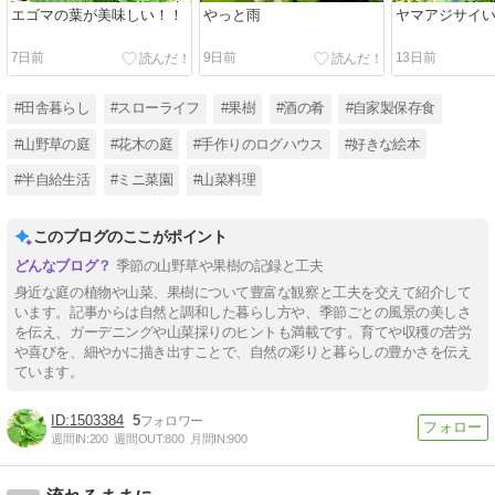
エゴマの葉が美味しい！！
やっと雨
ヤマアジサイ
7日前
9日前
13日前
#田舎暮らし
#スローライフ
#果樹
#酒の肴
#自家製保存食
#山野草の庭
#花木の庭
#手作りのログハウス
#好きな絵本
#半自給生活
#ミニ菜園
#山菜料理
このブログのここがポイント
季節の山野草や果樹の記録と工夫
身近な庭の植物や山菜、果樹について豊富な観察と工夫を交えて紹介して
います。記事からは自然と調和した暮らし方や、季節ごとの風景の美しさ
を伝え、ガーデニングや山菜採りのヒントも満載です。育てや収穫の苦労
や喜びを、細やかに描き出すことで、自然の彩りと暮らしの豊かさを伝え
ています。
1503384
5
週間IN:
200
週間OUT:
800
月間IN:
900