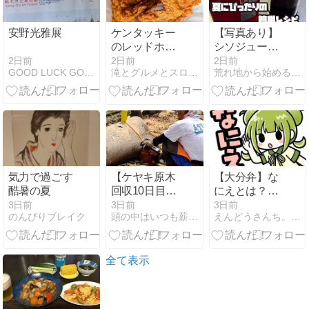
安野光雅展
ケンタッキー
【写真あり】
のレッドホッ
シソジュース
トチキンとグ
の作り方｜夏
2日前
2日前
2日前
GOOD LUCK GOLF
滝とグルメとスロードライブ
荒れ地から始めるゆーみー夫婦の農地開拓ライフ
リーンホット
にぴったりの
ウィングを食
簡単レシピ
べ比べた感想
気力で過ごす
【ケヤキ原木
【大分弁】な
酷暑の夏
回収10日目】
にえとは？意
腰痛と闘う玉
味・使い方・
3日前
3日前
3日前
のんびりブレイク
頭の中はいつも薪ちゃん
えんどうさんち。ホッとな大分県臼杵市のおさんぽ情報サイト
切り作業！チ
例文まとめ｜
ェーンソー挟
かぼみの大分
まりを150cm
弁講座
バールでレス
全て表示
キュー