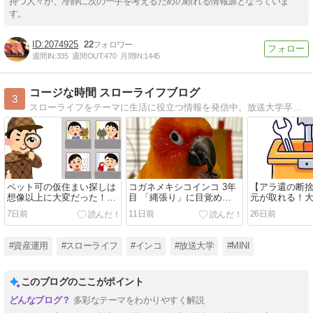
持つ人々が、冷静に次の一手を考えるための頼れる情報源となっていま
す。
2074925
22
週間IN:
335
週間OUT:
470
月間IN:
1445
コージな時間 スローライフブログ
3
スローライフをテーマに生活に役立つ情報を発信中。放送大学卒業生|インコ好き｜多趣味
ペット可の仮住まい探しは
コガネメキシコインコ 3年
【アラ還の断
想像以上に大変だった！｜
目 「縄張り」に目覚め
元が取れる！
アラ還夫婦の家づくり
る！！
解体した神工具
7日前
11日前
26日前
#資産運用
#スローライフ
#インコ
#放送大学
#MINI
このブログのここがポイント
多彩なテーマをわかりやすく解説