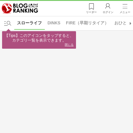
リーダー
ログイン
メニュー
スローライフ
DINKS
FIRE（早期リタイア）
おひとり
【Tips】このアイコンをタップすると、

カテゴリ一覧を表示できます。
閉じる