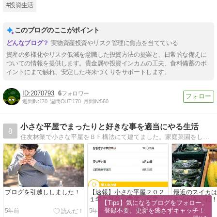
#投資生活
このブログのここがポイント
実物資産投資やリスク管理に焦点を当てている
資産の多様化やリスク低減を意識した投資方法の提案と、日常的な備えに
ついての情報を提供します。貴金属や投資インカムの工夫、食料備蓄のポ
イントにまで触れ、安定した将来づくりをサポートします。
2070793
6
週間IN:
170
週間OUT:
170
月間IN:
560
小さな平屋でまったりと好きな事を適当にやる生活
8
住友林業で小さな平屋をＢＦ構法にて建てました。家庭菜園をしてスローライフを楽しみます。
ブログを引越ししました！
【速報】小さな平屋２０２
最近のスイカ
１年７月分の売電・買電
るのが多いね
【Tips】気になるブログをフォロー。

登録不要。更新を逃さずキャッチ！
5年前
5年前
5年前