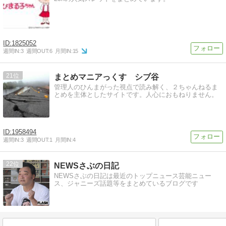
1825052
週間IN:
3
週間OUT:
6
月間IN:
15
21
まとめマニアっくす シブ谷
管理人のひんまがった視点で読み解く、２ちゃんねるま
とめを主体としたサイトです。人心におもねりません。
1958494
週間IN:
3
週間OUT:
1
月間IN:
4
22
NEWSさぶの日記
NEWSさぶの日記は最近のトップニュース芸能ニュー
ス、ジャニーズ話題等をまとめているブログです