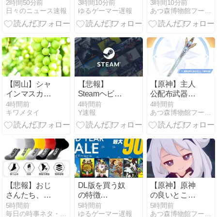
が照らす、ス
「AIにちいか
いのか八重が
2時間50分前
3時間10分前
3時間10分前
日々のニュース速報
ゆるゲーマー遅報
あつ森博物館フータまとめ
ポーツビジネ
わの画像を食
強すぎるの
スにおけるIP
わせてっと…
か。
活用とファン
できた！」
エンゲージメ
ントの可能性
【岡山】シャ
【悲報】
【原神】主人
インマスカッ
Steamヘビー
公配布武器は
ト200房（時
ユーザーぼ
飲み会で考え
4時間前
4時間前
4時間前
キワメタイ
Y速報
あつ森博物館フータまとめ
価40万円相
く、怒られる
たような強さ
当）畑から盗
ｗ
んだ疑いで男
を逮捕 ネット
で販売
【悲報】おじ
DL版を買う奴
【原神】原神
さんたち、片
の特徴
の良いとこ
足立ちのまま
「50％OFFが
ろ、悪いとこ
5時間前
5時間前
5時間前
毎日の時事ネタ・ニュース
ゆるゲーマー遅報
あつ森博物館フータまとめ
靴下を履けな
購入最低ライ
ろ。