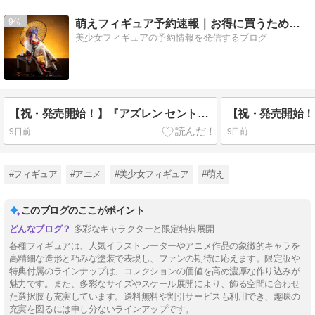
9
萌えフィギュア予約速報｜お得に買うためのホビーブログ
美少女フィギュアの予約情報を発信するブログ
【祝・発売開始！】『アズレン セントルイス ティプシースノー Ver.』1/7フィギュアが本日発売！あみあみで送料無料＆即納スタート！
9日前
9日前
#フィギュア
#アニメ
#美少女フィギュア
#萌え
このブログのここがポイント
多彩なキャラクターと限定特典展開
各種フィギュアは、人気イラストレーターやアニメ作品の象徴的キャラを
高精細な造形と巧みな塗装で表現し、ファンの期待に応えます。限定版や
特典付属のラインナップは、コレクションの価値を高め濃厚な作り込みが
魅力です。また、多彩なサイズやスケール展開により、飾る空間に合わせ
た選択肢も充実しています。送料無料や割引サービスも利用でき、趣味の
充実を図るには申し分ないラインアップです。