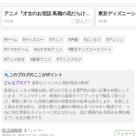
アニメ『才女のお世話 高嶺の花だらけな名門校で、学院一のお嬢様（生活能力皆無）を陰ながらお世話することになりました』QINOCOPくじに登場！
3日前
3日前
#ゲーム
#ディズニー
#アニメ
#声優
#エンタメ
#アニソン
#スマホゲーム
#おすすめアニメ
#東京ディズニーリゾート
#アニメ好き
#最新アニメ
#アニメブログ
このブログのここがポイント
多彩なジャンルと独自視点の取材
多様なエンタメ情報を鋭い切り口で伝える専門性の高い記事を特徴として
います。アニメやマンガ、映画から最新ガイドブックまで幅広く取り上
げ、事実に基づいた詳細な解説や投票企画の結果も紹介します。目新しさ
と深みを併せ持ち、読者が新たな趣味や興味を見つけやすい構成です。つ
ねに旬な情報をタイムリーに伝えながらも、読む価値のある深みを兼ね備
えている点が魅力です。
2140649
1
週間IN:
50
週間OUT:
180
月間IN:
150