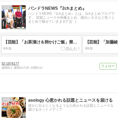
23
パンドラNEWS『2chまとめ』
パンドラNEWS『2chまとめ』とは、2chまとめブログで
す。 芸能ニュースや画像まとめ、面白いネタなど色々と
まとめて載せていきます(*´Д｀)
【芸能】「お茶漬け＆卵かけご飯」禁止令女子アナにさんま仰天！！！「お行儀悪くてやっちゃいけないって言われて育った」
8年前
8年前
1974177
週間IN:
2
週間OUT:
28
月間IN:
10
24
asology 心惹かれる話題とニュースを届ける
誰かに伝えたくなるような心惹かれる話題とニュースを
届けるネットメディア