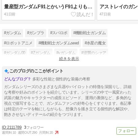
量産型ガンダムF91とかいうF91よりも安定した機体
41日前
47日前
#ガンダム
#ガンプラ
#スパロボ
#機動戦士ガンダム
#ロボットアニメ
#機動戦士ガンダムseed
#水星の魔女
#ガンダム00
#Zガンダム
#vガンダム
#逆襲のシァア
続きを表示
#閃光のハサウェイ
このブログのここがポイント
多彩な性能と個性的な装備の考察
ガンダムシリーズのさまざまな兵器やパイロットの特徴を深掘りし、詳細
な考察や好みのポイントを紹介しています。シリーズの中で一風変わった
武装の魅力やキャラクターの成長エピソード、運用の裏側など、多角的な
視点で描写することで、ガンダムファンの好奇心をくすぐります。各記事
は特定のテーマを軸にしながらも、想像力を掻き立てる個性的な解説や、
飽きさせないディテールの紹介をつづります。
2111789
3
週間IN:
10
週間OUT:
290
月間IN:
20