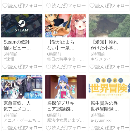
くなる・・・
ン」
Steamの低評
【愛が止まら
【愛知】溺れ
価レビュー、
ない】一条
かけた小学生
「プレイ時間
莉々華：ドキ
の息子を助け
5時間前
6時間前
6時間前
Y速報
毎日の時事ネタ・ニュース
キワメタイ
は短いのに文
ドキする無人
ようと…40歳
章は長い」と
島生活！テニ
父親が溺れ死
いう謎の傾向
プリ愛が止ま
亡 家族3人で
が分析で浮き
らない
川遊びに 息子
彫りに
は妻に助けら
れる
京急電鉄、人
名探偵プリキ
転生貴族の異
気アニメコラ
ュア28話感想
世界冒険録 ～
ボ企画で「お
「謎の怪盗デ
自重を知らな
7時間前
8時間前
8時間前
アニメ・ゲームちゃんねる
魔法少女思い出ブログ
a-syuunikki
詫びとお知ら
ッチ・アゲイ
い神々の使徒
せ」「等身大
ン」ファント
～