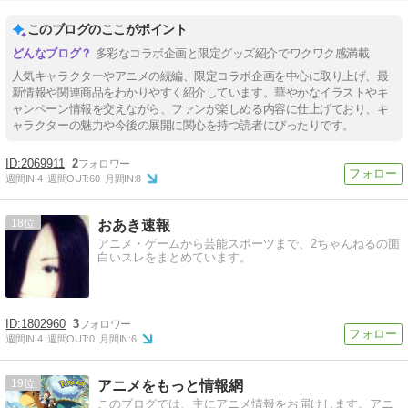
このブログのここがポイント
多彩なコラボ企画と限定グッズ紹介でワクワク感満載
人気キャラクターやアニメの続編、限定コラボ企画を中心に取り上げ、最
新情報や関連商品をわかりやすく紹介しています。華やかなイラストやキ
ャンペーン情報を交えながら、ファンが楽しめる内容に仕上げており、キ
ャラクターの魅力や今後の展開に関心を持つ読者にぴったりです。
2069911
2
週間IN:
4
週間OUT:
60
月間IN:
8
18
おあき速報
アニメ・ゲームから芸能スポーツまで、2ちゃんねるの面
白いスレをまとめています。
1802960
3
週間IN:
4
週間OUT:
0
月間IN:
6
19
アニメをもっと情報網
このブログでは、主にアニメ情報をお届けします。アニ