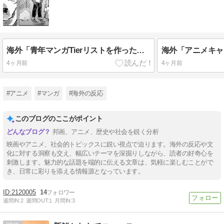
海外「青年マンガTierリストを作ったぞ」
4ヶ月前
4ヶ月前
#アニメ
#マンガ
#海外の反応
このブログのここがポイント
邦画、アニメ、歴史や社会を鋭く分析
映画やアニメ、社会的トピックスに鋭い視点で迫ります。海外の反応や文
化に対する洞察も交え、幅広いテーマを深掘りしながら、読者の好奇心を
刺激します。魅力的な話題を端的に伝える文章は、気軽に楽しむことがで
き、日常に彩りを添える情報源となっています。
2120005
14
週間IN:
2
週間OUT:
1
月間IN:
3