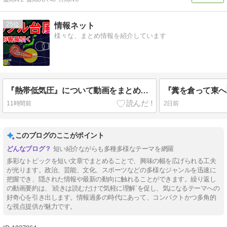
25
情報ネット
様々な、まとめ情報を紹介しています
『熱帯低気圧』について動画をまとめてみた
11時間前
2日前
このブログのここがポイント
短い紹介ながらも多種多様なテーマを網羅
多彩なトピックを短い文章でまとめることで、興味の幅を広げられる工夫
が光ります。政治、芸能、文化、スポーツなどの多様なジャンルを迅速に
把握でき、隠された情報や最新の動向に触れることができます。繰り返し
の動画要約は、`続きは読むだけで気軽に理解`を促し、気になるテーマへの
好奇心を引き出します。情報過多の時代にあって、コンパクトかつ多角的
な視点提供が魅力です。