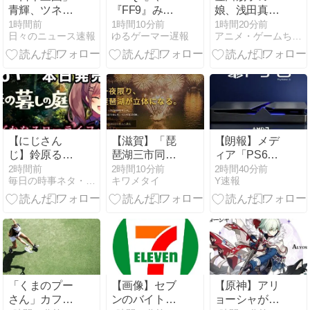
青輝、ツネち
『FF9』みた
娘、浅田真央
ゃん、賀来軍
いな攻撃魔法
さんの門下生
1時間前
1時間10分前
1時間20分前
日々のニュース速報
ゆるゲーマー遅報
アニメ・ゲームちゃんねる
師の“侍”テー
はこのキャラ
に 報告に反響
マ描き下ろし
って決まって
「デカくなっ
グッズ＆フェ
るゲームが好
てる!」「日本
アを徹底解
き
のエースにな
説！
ってね!」
【にじさん
【滋賀】「琵
【朗報】メデ
じ】鈴原るる
琶湖三市同時
ィア「PS6は
が帰ってき
花火」開催中
PS5の2倍超の
2時間前
2時間10分前
2時間40分前
毎日の時事ネタ・ニュース
キワメタイ
Y速報
た！？7時間
止を発表 今後
性能に」
オーバー「ほ
の対応は「法
の暮しの庭」
的専門家への
で繰り広げら
相談を行いな
れるスローラ
がら」3市が
イフ
関与否定
「くまのプー
【画像】セブ
【原神】アリ
さん」カフェ
ンのバイト
ョーシャが弱