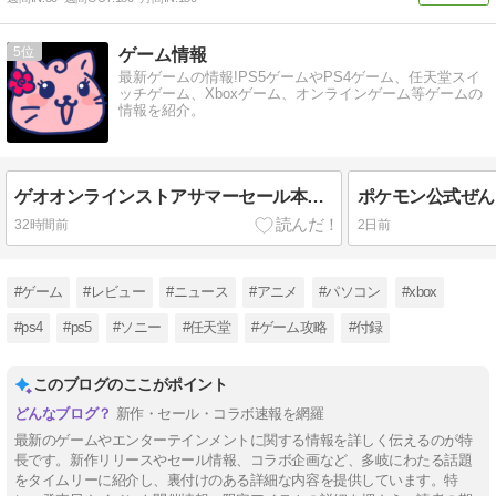
5
ゲーム情報
最新ゲームの情報!PS5ゲームやPS4ゲーム、任天堂スイ
ッチゲーム、Xboxゲーム、オンラインゲーム等ゲームの
情報を紹介。
ゲオオンラインストアサマーセール本日8月8日より開始！ゲームのセール内容！iPhoneスマホもセール実施！
32時間前
2日前
#ゲーム
#レビュー
#ニュース
#アニメ
#パソコン
#xbox
#ps4
#ps5
#ソニー
#任天堂
#ゲーム攻略
#付録
このブログのここがポイント
新作・セール・コラボ速報を網羅
最新のゲームやエンターテインメントに関する情報を詳しく伝えるのが特
長です。新作リリースやセール情報、コラボ企画など、多岐にわたる話題
をタイムリーに紹介し、裏付けのある詳細な内容を提供しています。特