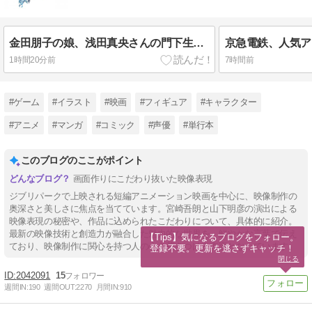
金田朋子の娘、浅田真央さんの門下生に 報告に反響「デカくなってる!」「日本のエースになってね!」
1時間20分前
7時間前
#ゲーム
#イラスト
#映画
#フィギュア
#キャラクター
#アニメ
#マンガ
#コミック
#声優
#単行本
このブログのここがポイント
画面作りにこだわり抜いた映像表現
ジブリパークで上映される短編アニメーション映画を中心に、映像制作の
奥深さと美しさに焦点を当てています。宮崎吾朗と山下明彦の演出による
映像表現の秘密や、作品に込められたこだわりについて、具体的に紹介。
最新の映像技術と創造力が融合した魅力的な世界を、鮮やかな言葉で伝え
【Tips】気になるブログをフォロー。

ており、映像制作に関心を持つ人の心を惹きつける内容となっています。
登録不要。更新を逃さずキャッチ！
閉じる
2042091
15
週間IN:
190
週間OUT:
2270
月間IN:
910