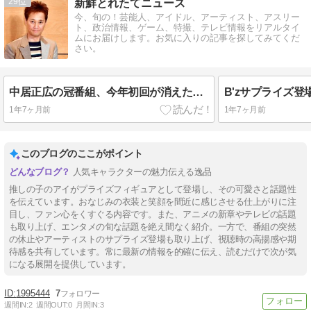
29
新鮮とれたてニュース
今、旬の！芸能人、アイドル、アーティスト、アスリー
ト、政治情報、ゲーム、特撮、テレビ情報をリアルタイ
ムにお届けします。お気に入りの記事を探してみてくだ
さい。
中居正広の冠番組、今年初回が消えた理由とは？
1年7ヶ月前
1年7ヶ月前
このブログのここがポイント
人気キャラクターの魅力伝える逸品
推しの子のアイがプライズフィギュアとして登場し、その可愛さと話題性
を伝えています。おなじみの衣装と笑顔を間近に感じさせる仕上がりに注
目し、ファン心をくすぐる内容です。また、アニメの新章やテレビの話題
も取り上げ、エンタメの旬な話題を絶え間なく紹介。一方で、番組の突然
の休止やアーティストのサプライズ登場も取り上げ、視聴時の高揚感や期
待感を共有しています。常に最新の情報を的確に伝え、読むだけで次が気
になる展開を提供しています。
1995444
7
週間IN:
2
週間OUT:
0
月間IN:
3