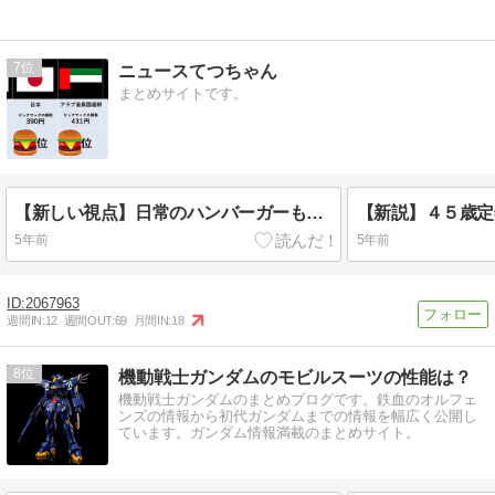
7
ニュースてつちゃん
まとめサイトです。
【新しい視点】日常のハンバーガーも給料とくらべてみると
【新説】４５歳定
5年前
5年前
2067963
週間IN:
12
週間OUT:
69
月間IN:
18
8
機動戦士ガンダムのモビルスーツの性能は？
機動戦士ガンダムのまとめブログです。鉄血のオルフェ
ンズの情報から初代ガンダムまでの情報を幅広く公開し
ています。ガンダム情報満載のまとめサイト。