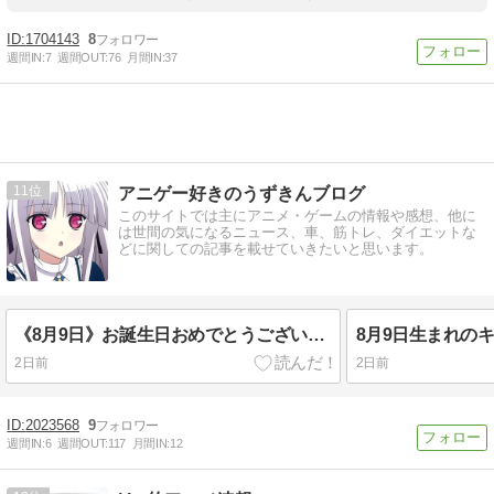
1704143
8
週間IN:
7
週間OUT:
76
月間IN:
37
11
アニゲー好きのうずきんブログ
このサイトでは主にアニメ・ゲームの情報や感想、他に
は世間の気になるニュース、車、筋トレ、ダイエットな
どに関しての記事を載せていきたいと思います。
《8月9日》お誕生日おめでとうございます。
8月9日生まれの
2日前
2日前
2023568
9
週間IN:
6
週間OUT:
117
月間IN:
12