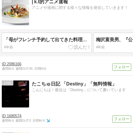
12
| k.t的アニメ速報
アニメや漫画に関する様々な情報を発信していきます！
「母がフレンチ予約して出てきた料理がこれ。これを美味しい言って食べる初老悲しすぎんよ。。」
4年前
4年前
2086166
週間IN:
6
週間OUT:
45
月間IN:
9
13
たこちゅ日記 「Destiny」「無料情報」
こんにちは！最近は「Destiny」について書いています
1680574
週間IN:
6
週間OUT:
3
月間IN:
9