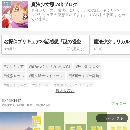
2
魔法少女思い出ブログ
勇者シリーズ、魔法少女リリカルなのは、キミとアイド
ルプリキュアの感想書いてます。ゴジバトの攻略まとめ
ています。
名探偵プリキュア28話感想「謎の怪盗デッチ・アゲイン」ファントムにいる理由
8時間前
4日前
#プリキュア
#魔法少女リリカルなのは
#思い出ブログ
#迷惑メール
#魔法騎士レイアース
#仮面ライダー龍騎
#勇者シリーズ
#ゴジバト
#魔法つかいプリキュア
続きを表示
#キミとアイドルプリキュア
#名探偵プリキュア
1893442
#魔法少女リリカルなのはエクシーズ
週間IN:
80
週間OUT:
80
月間IN:
370
もっと見る
arrow_forward_ios