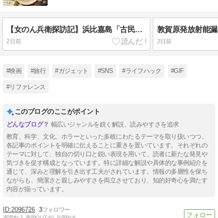
【女のん兵衛探訪記】浜比嘉島「古民家食堂 てぃーらぶい」で中身そばと昼酒！50歳超えの同級生4人旅
2日前
2日前
#映画
#旅行
#ガジェット
#SNS
#ライフハック
#GIF
#リファレンス
このブログのここがポイント
幅広いジャンルを鋭く解説、読みやすさを追求
教育、科学、文化、ホラーといった多岐にわたるテーマを取り扱いつつ、
各記事のポイントを明確に伝えることに重きを置いています。それぞれの
テーマに対して、独自の切り口と鋭い表現を用いて、読者に新たな発見や
気づきを促す構成となっています。特に詳細な解説や具体的な事例紹介を
通じて、深みと理解を引き出す工夫がされています。情報の多層性を保ち
ながらも、簡潔さと親しみやすさを両立させており、知的好奇心を満たす
内容が揃っています。
2096726
3
週間IN:
2
週間OUT:
40
月間IN:
8