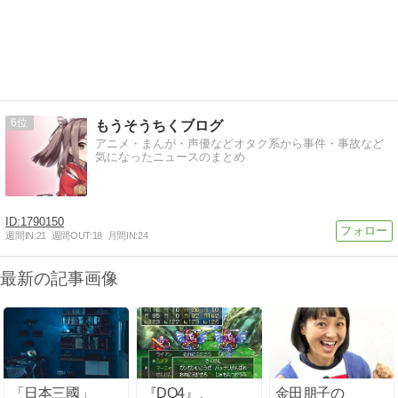
6
もうそうちくブログ
アニメ・まんが・声優などオタク系から事件・事故など
気になったニュースのまとめ
1790150
週間IN:
21
週間OUT:
18
月間IN:
24
最新の記事画像
「日本三國」
『DQ4』、
金田朋子の