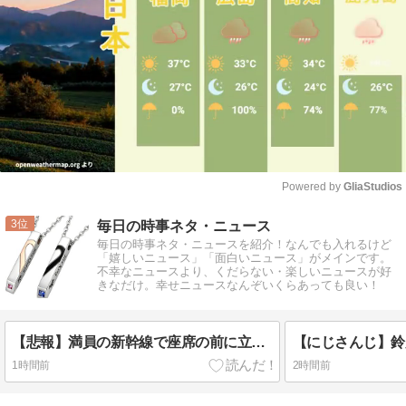
Powered by 
GliaStudios
Mute
3
毎日の時事ネタ・ニュース
毎日の時事ネタ・ニュースを紹介！なんでも入れるけど
「嬉しいニュース」「面白いニュース」がメインです。
不幸なニュースより、くだらない・楽しいニュースが好
きなだけ。幸せニュースなんぞいくらあっても良い！
【悲報】満員の新幹線で座席の前に立つ強者カップルが発見されるwwwwwwwwwww「友達なんだろう？多分」
1時間前
2時間前