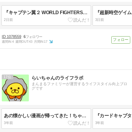
『キャプテン翼２ WORLD FIGHTERS』カナダユース紹介映像公開 コナー（声優：山口智広）とタナー（声優：高塚智人）が放つファイヤーツインショット｜炎の絆が世界を撃ち抜く
2日前
3日前
1078559
6
週間IN:
4
週間OUT:
43
月間IN:
17
17
らいちゃんのライフラボ
まんまるファミリーが運営するライフスタイル向上ブロ
グです
あの懐かしい漫画が帰ってきた！ちゃおコミにて「チャームエンジェル」星天使編が連載中！！
3年前
3年前