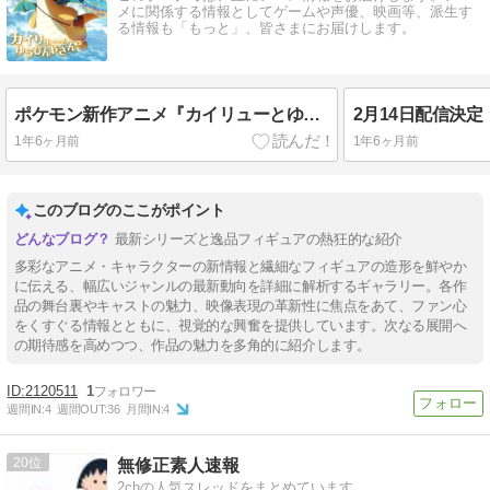
メに関係する情報としてゲームや声優、映画等、派生す
る情報も「もっと」、皆さまにお届けします。
ポケモン新作アニメ『カイリューとゆうびんやさん』：期待の予告映像と場面カット解説
1年6ヶ月前
1年6ヶ月前
このブログのここがポイント
最新シリーズと逸品フィギュアの熱狂的な紹介
多彩なアニメ・キャラクターの新情報と繊細なフィギュアの造形を鮮やか
に伝える、幅広いジャンルの最新動向を詳細に解析するギャラリー。各作
品の舞台裏やキャストの魅力、映像表現の革新性に焦点をあて、ファン心
をくすぐる情報とともに、視覚的な興奮を提供しています。次なる展開へ
の期待感を高めつつ、作品の魅力を多角的に紹介します。
2120511
1
週間IN:
4
週間OUT:
36
月間IN:
4
20
無修正素人速報
2chの人気スレッドをまとめています。