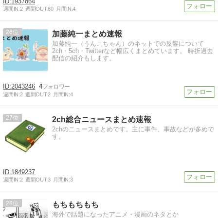
1937864
週間IN:
2
週間OUT:
60
月間IN:
4
26
加藤純一まとめ速報
加藤純一（うんこちゃん）のネットでの反響について
2ch・5ch・Twitterなど幅広くまとめています。 時折過去
配信の紹介もします。
2043246
4
週間IN:
2
週間OUT:
2
月間IN:
4
27
2ch総合ニュースまとめ速報
2chのニュースまとめです。主に事件、事故などが多めで
す。
1849237
週間IN:
2
週間OUT:
3
月間IN:
3
28
もちもちもち
海外で話題になったアニメ・漫画のネタとか