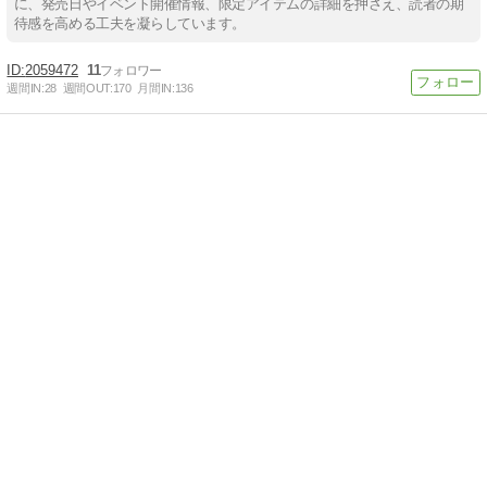
に、発売日やイベント開催情報、限定アイテムの詳細を押さえ、読者の期
待感を高める工夫を凝らしています。
2059472
11
週間IN:
28
週間OUT:
170
月間IN:
136