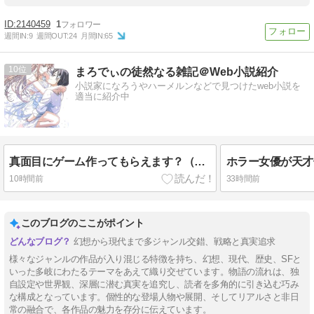
2140459
1
週間IN:
9
週間OUT:
24
月間IN:
65
10
まろでぃの徒然なる雑記＠Web小説紹介
小説家になろうやハーメルンなどで見つけたweb小説を
適当に紹介中
真面目にゲーム作ってもらえます？（SAO）/ウルトラ・スーパー・デラックスデスノート（短編）/Fate/Doomsday of the FAKE やべーやつらの聖杯戦争
10時間前
33時間前
このブログのここがポイント
幻想から現代まで多ジャンル交錯、戦略と真実追求
様々なジャンルの作品が入り混じる特徴を持ち、幻想、現代、歴史、SFと
いった多岐にわたるテーマをあえて織り交ぜています。物語の流れは、独
自設定や世界観、深層に潜む真実を追究し、読者を多角的に引き込む巧み
な構成となっています。個性的な登場人物や展開、そしてリアルさと非日
常の融合で、各作品の魅力を存分に伝えています。