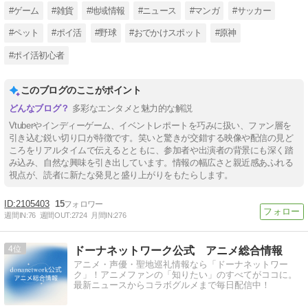
#ゲーム
#雑貨
#地域情報
#ニュース
#マンガ
#サッカー
#ペット
#ポイ活
#野球
#おでかけスポット
#原神
#ポイ活初心者
このブログのここがポイント
多彩なエンタメと魅力的な解説
Vtuberやインディーゲーム、イベントレポートを巧みに扱い、ファン層を
引き込む鋭い切り口が特徴です。笑いと驚きが交錯する映像や配信の見ど
ころをリアルタイムで伝えるとともに、参加者や出演者の背景にも深く踏
み込み、自然な興味を引き出しています。情報の幅広さと親近感あふれる
視点が、読者に新たな発見と盛り上がりをもたらします。
2105403
15
週間IN:
76
週間OUT:
2724
月間IN:
276
4
ドーナネットワーク公式 アニメ総合情報
アニメ・声優・聖地巡礼情報なら「ドーナネットワー
ク」！アニメファンの「知りたい」のすべてがココに。
最新ニュースからコラボグルメまで毎日配信中！