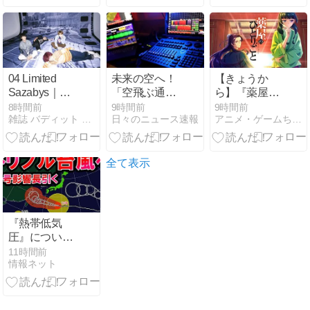
パネルが、紛
ムにいる理由
失または盗
難」と公表
「なんで被害
者が」「いま
の日本はこん
04 Limited
未来の空へ！
【きょうか
なにも」多数
Sazabys｜約1
「空飛ぶ通
ら】『薬屋の
の声
年8ヶ月ぶり
勤」を現実に
ひとりごと』
8時間前
9時間前
9時間前
雑誌 バディット マガジン｜bhodhit magazine
日々のニュース速報
アニメ・ゲームちゃんねる
EP『VIEW』9
するAlia
第1期・第2期
月30日発売 B-
CX300とベー
全話が順次無
DASH「KIDS」
タ・テクノロ
料配信 TVerで
カバー収録＆
ジーズの挑戦
期間限定
全て表示
全国ワンマン
ツアー開催
『熱帯低気
圧』について
動画をまとめ
11時間前
情報ネット
てみた