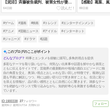
【泥沼】斉藤被告裁判、被害女性が妻のSNS投稿に怒り…なぜ削除しないのか
64日前
69日前
#ゲーム
#漫画
#映画
#トレンド
#エンターテインメント
#アニメ
#芸能ニュース
#アイドル
#インターネット
#ジャニーズ
#ドラマ
#話題
このブログのここがポイント
時事とエンタメを鋭敏に描写し多角的視点を提供
多彩なテーマを取り扱いながら、何気ない出来事や話題を鮮やかな表現と
ともに伝えるサイトです。芸能界の最新動向や地域の面白エピソードに独
自の角度を交え、奥深い視点とおしゃれな言い回しが特徴です。複雑な話
題も平易に解説しつつ、時には鋭い切り口で突き刺すことも。生活に彩り
を添える情報が、品の良い感性とともに自然に心に響きます。雑多なテー
マを絶妙なバランスで取り込みながら、知的好奇心を刺激する構成となっ
ています。
1900338
27
週間IN:
2
週間OUT:
54
月間IN:
10