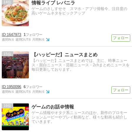
14
情報ライブ レバニラ
ゲームのさしすせそ スマホ・アプリ情報今、注目度の
高いゲームネタをピックアップ
1647973
1
週間IN:
6
週間OUT:
6
月間IN:
6
15
【ハッピーだ】ニュースまとめ
【ハッピーだ】ニュースまとめでは、主に、時事ニュー
ス・面白ニュース・芸能ニュース・2chまとめニュースを
毎日更新しております。
1950096
6
週間IN:
6
週間OUT:
6
月間IN:
6
16
ゲームのお話＠情報
ゲーム情報やオタク系ニュースのほか、新作のプロモー
ションムービーやプレイ動画など、様々な動画も紹介し
ていきます。