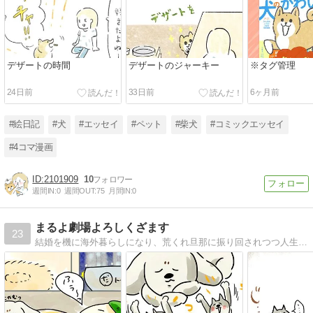
デザートの時間
デザートのジャーキー
※タグ管理
24日前
33日前
6ヶ月前
#絵日記
#犬
#エッセイ
#ペット
#柴犬
#コミックエッセイ
#4コマ漫画
2101909
10
週間IN:
0
週間OUT:
75
月間IN:
0
まるよ劇場よろしくざます
23
結婚を機に海外暮らしになり、荒くれ旦那に振り回されつつ人生断捨離で、大切なものだけ大事にしてここまで来たわたくし。日々綴ります。よろしくん。