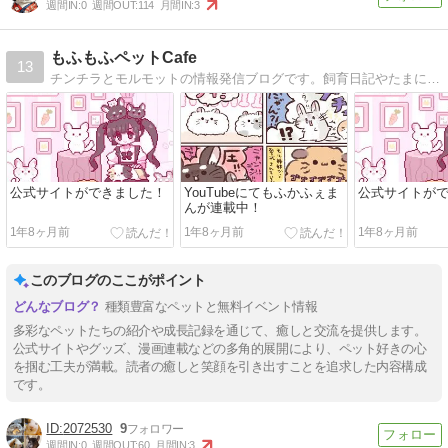
週間IN:
0
週間OUT:
114
月間IN:
3
もふもふペットCafe
13
チンチラとモルモットの情報発信ブログです。飼育日記やたまに4コマ漫画も。
公式サイトができました！
YouTubeにてもふかふぇま
公式サイトが
んが連載中！
1年8ヶ月前
1年8ヶ月前
1年8ヶ月前
このブログのここがポイント
種類豊富なペットと無料イベント情報
多彩なペットたちの紹介や成長記録を通じて、癒しと交流を提供します。
公式サイトやグッズ、漫画連載などの多角的展開により、ペット好きの心
を掴む工夫が満載。読者の癒しと笑顔を引き出すことを追求した内容構成
です。
2072530
9
週間IN:
0
週間OUT:
60
月間IN:
3