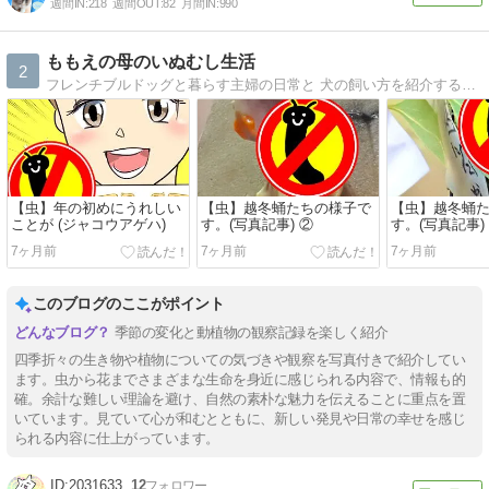
週間IN:
218
週間OUT:
82
月間IN:
990
ももえの母のいぬむし生活
2
フレンチブルドッグと暮らす主婦の日常と 犬の飼い方を紹介するマンガ
【虫】年の初めにうれしい
【虫】越冬蛹たちの様子で
【虫】越冬蛹
ことが (ジャコウアゲハ)
す。(写真記事) ②
す。(写真記事)
7ヶ月前
7ヶ月前
7ヶ月前
このブログのここがポイント
季節の変化と動植物の観察記録を楽しく紹介
四季折々の生き物や植物についての気づきや観察を写真付きで紹介してい
ます。虫から花までさまざまな生命を身近に感じられる内容で、情報も的
確。余計な難しい理論を避け、自然の素朴な魅力を伝えることに重点を置
いています。見ていて心が和むとともに、新しい発見や日常の幸せを感じ
られる内容に仕上がっています。
2031633
12