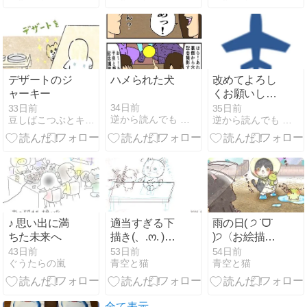
デザートのジ
ハメられた犬
改めてよろし
ャーキー
くお願いしま
す！
34日前
33日前
35日前
逆から読んでも ケンちん家
豆しばこつぶとキリの絵日記
逆から読んでも ケンちん家
♪ 思い出に満
適当すぎる下
雨の日( ੭ ˙ᗜ˙
ちた未来へ
描き(、.ო. )、
)੭〈お絵描き
〈ごめんなさ
注意）
43日前
53日前
54日前
ぐうたらの嵐
青空と猫
青空と猫
い）
全て表示