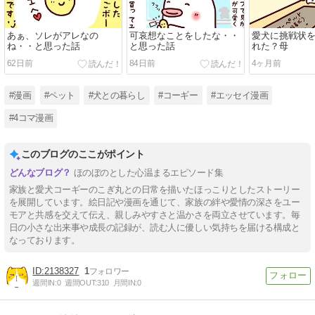
あぁ、ソレがアレなの
可哀想なことをしたな・・
愛犬に挑戦状
ね・・と思った話
と思った話
れた？母
62日前
84日前
4ヶ月前
#漫画
#ペット
#犬との暮らし
#コーギー
#エッセイ漫画
#4コマ漫画
このブログのここがポイント
ほのぼのとした心温まるエピソード集
家族と愛犬コーギーのこぎ丸との日常を描いたほっこりとしたストーリー
を展開しています。絵日記や漫画を通じて、家族の絆や愛情の深さをユー
モアと共感を交えて伝え、親しみやすさと温かさを両立させています。毎
日の小さな出来事や成長の記録が、読む人に優しい気持ちを届ける構成と
なっております。
2138327
1
週間IN:
0
週間OUT:
310
月間IN:
0