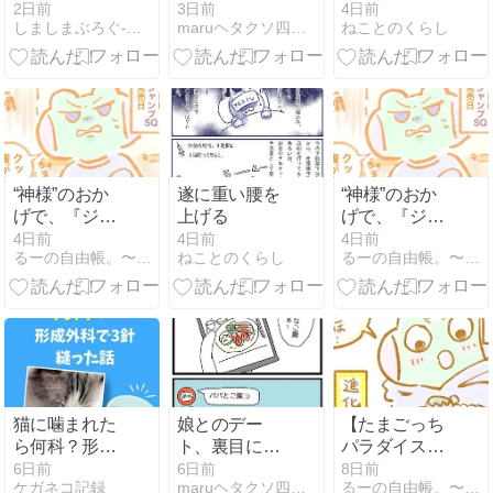
2日前
3日前
4日前
しましまぶろぐ-NO Stripe NO Life-
maruヘタクソ四コマ日記
ねことのくらし
“神様”のおか
遂に重い腰を
“神様”のおか
げで、『ジャ
上げる
げで、『ジャ
ンプSQ ９月
ンプSQ ９月
4日前
4日前
4日前
るーの自由帳。〜ネコチャン添え〜
ねことのくらし
るーの自由帳。〜ネコチャン添え〜
号』が手に入
号』が手に入
った話。
った話。
猫に噛まれた
娘とのデー
【たまごっち
ら何科？形成
ト、裏目にで
パラダイス育
外科で3針縫
る。
児日記】顔の
6日前
6日前
8日前
ケガネコ記録
maruヘタクソ四コマ日記
るーの自由帳。〜ネコチャン添え〜
った話【応急
主張が強いヤ