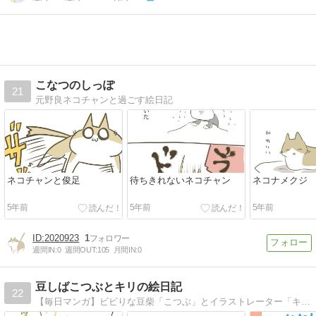
こなつのしっぽ
21
元野良ネコチャンと過ごす絵日記
ネコチャンと俊足
待ちきれないネコチャン
ネコナメクジ
5年前
5年前
5年前
2020923
1
週間IN:
0
週間OUT:
105
月間IN:
0
豆しばこつぶとキリの絵日記
22
【毎日マンガ】ビビりな豆柴「こつぶ」とイラストレーター「キリ」の２人暮らしを描くエッセイ漫画。