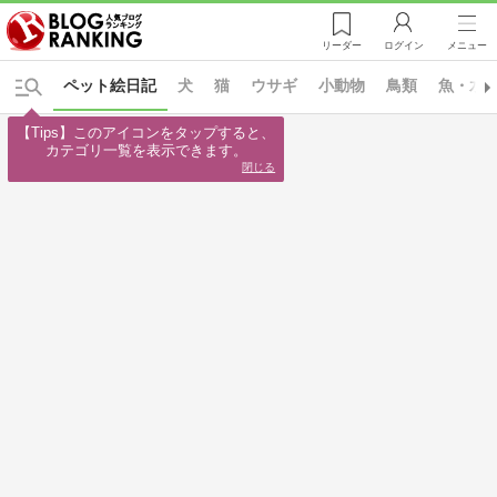
リーダー
ログイン
メニュー
ペット絵日記
犬
猫
ウサギ
小動物
鳥類
魚・水
【Tips】このアイコンをタップすると、

カテゴリ一覧を表示できます。
閉じる