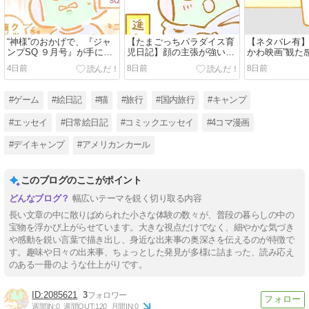
“神様”のおかげで、『ジャ
【たまごっちパラダイス育
【ネタバレ有】“
ンプSQ ９月号』が手に入
児日記】顔の主張が強いヤ
かわ映画”観た
った話。
ングになった【33】
4日前
8日前
8日前
#ゲーム
#絵日記
#猫
#旅行
#国内旅行
#キャンプ
#エッセイ
#日常絵日記
#コミックエッセイ
#4コマ漫画
#デイキャンプ
#アメリカンカール
このブログのここがポイント
幅広いテーマを鋭く切り取る内容
長い文章の中に散りばめられた小さな体験の数々が、普段の暮らしの中の
宝物を浮かび上がらせています。大きな視点だけでなく、細やかな気づき
や感動を鋭い言葉で描き出し、身近な出来事の奥深さを伝えるのが特徴で
す。趣味や日々の出来事、ちょっとした発見が多様に詰まった、読み応え
のある一冊のような仕上がりです。
2085621
3
週間IN:
0
週間OUT:
120
月間IN:
0