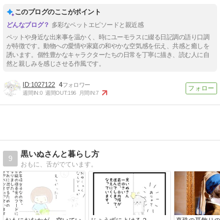
このブログのここがポイント
多彩なペットエピソードと親近感
ペットや身近な出来事を温かく、時にユーモラスに綴る日記調の語り口調
が特徴です。動物への愛情や家庭の和やかな空気感を伝え、共感と癒しを
誘います。個性豊かなキャラクターたちの日常を丁寧に描き、読む人に自
然と親しみを感じさせる作風です。
1027122
4
週間IN:
0
週間OUT:
196
月間IN:
7
黒いぬさんと暮らし方
9
おもに、舌がでています。