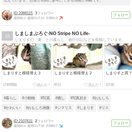
伝えています。読者が気軽に参考にできる情報が満載です。
2088115
3
週間IN:
0
週間OUT:
20
月間IN:
3
しましまぶろぐ-NO Stripe NO Life-
15
しまりすの「麦」との暮らし、旅行日記などを投稿しています。
しまりすと模様替え３
しまりすと模様替え２
しまりすと罠
17時間前
昨日
2日前
#暮らし
#小動物
#写真
#癒し
#写真好き
#おもしろ
#かわいい
#おもしろ画像
#シマリス
#しまりす
#リス
2107611
2
週間IN:
0
週間OUT:
38
月間IN:
2