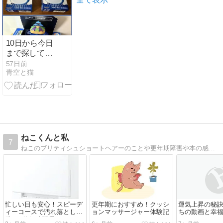
10日から今日
まで探して
た"ドラクエの
57日前
青空と猫
目薬"
ねこくんと私
7
ねこのブリティシュショートヘアーのことや更年期障害や本の感想など
忙しい日も安心！スピーデ
更年期におすすめ！クッシ
運気上昇の秘
ィーコースで汚れ落とし完
ョンマッサージャー体験記
ちの動画と幸
璧✨ #乾燥時間選べる
ガジュマル