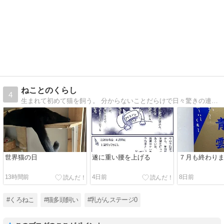
ねことのくらし
4
生まれて初めて猫を飼う。 分からないことだらけで日々驚きの連続。 人生ガラリと変わったけど、楽しい毎日を送っています。
世界猫の日
遂に重い腰を上げる
７月も終わり
13時間前
4日前
8日前
#くろねこ
#猫多頭飼い
#乳がんステージ0