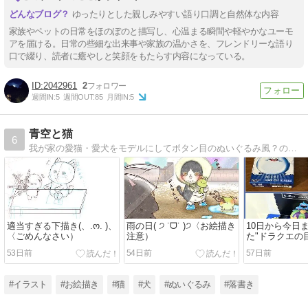
ゆったりとした親しみやすい語り口調と自然体な内容
家族やペットの日常をほのぼのと描写し、心温まる瞬間や軽やかなユーモ
アを届ける。日常の些細な出来事や家族の温かさを、フレンドリーな語り
口で綴り、読者に癒やしと笑顔をもたらす内容になっている。
2042961
2
週間IN:
5
週間OUT:
85
月間IN:
5
青空と猫
6
我が家の愛猫・愛犬をモデルにしてボタン目のぬいぐるみ風？の子達の絵を描いてます。画力がないため雑な落書きしかありませんが、気に入っていただけると嬉しいです！
適当すぎる下描き(、.ო. )、
雨の日( ੭ ˙ᗜ˙ )੭〈お絵描き
10日から今日
〈ごめんなさい）
注意）
た"ドラクエの
53日前
54日前
57日前
#イラスト
#お絵描き
#猫
#犬
#ぬいぐるみ
#落書き