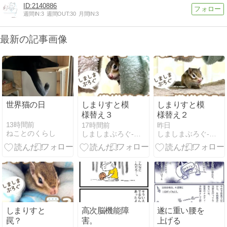
2140886
週間IN:
3
週間OUT:
30
月間IN:
3
最新の記事画像
世界猫の日
しまりすと模
しまりすと模
様替え３
様替え２
13時間前
17時間前
昨日
ねことのくらし
しましまぶろぐ-NO Stripe NO Life-
しましまぶろぐ-NO Stripe NO Life-
しまりすと
高次脳機能障
遂に重い腰を
罠？
害。
上げる