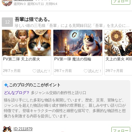
週間IN:
0
週間OUT:
11
月間IN:
4
吾輩は猫である。
12
珍しい雄の三毛猫「吾輩」による見聞録日記「吾輩」を主人公にした短編のお話を日記形式で掲載。
PV第二弾 天上の業火
PV第一弾 魔法の指輪
天上の業火 #00
2年7ヶ月前
2年7ヶ月前
2年7ヶ月前
このブログのここがポイント
多ジャンル交錯の創作性と語り口
猫を語り手にした多彩な物語を展開しています。歴史、災害、冒険など、
ジャンルを超えた物語が織り成す独特の世界観と、親しみやすい語り口が
特徴です。登場キャラクターの個性と緻密な描写で、多層的な物語性と想
像力を刺激する内容を提供しています。
2111879