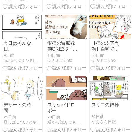
処置・治療
ングになった
費・その後の
【33】
経過】
今日はそんな
愛猫の腎臓数
【猫の皮下点
日。
値CRE3.3・体
滴】自宅での
重6.95kg｜
やり方と道具
9日前
13日前
20日前
maruヘタクソ四コマ日記
ケガネコ記録
ケガネコ記録
「維持」の裏
を全部まとめ
で背中が骨ば
た｜点滴中は
ってきた話
仏の顔、終わ
【定期受診】
った瞬間に豹
変する猫【漫
画あり】
デザートの時
スリッパドロ
スリコの神器
間
ボー
32日前
24日前
29日前
なあさん日記
豆しばこつぶとキリの絵日記
逆から読んでも ケンちん家