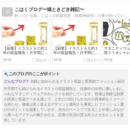
こはくブログ〜猫ときどき雑記〜
16
飼っている猫、こはくの前庭疾患（前庭神経炎）の事や飼っていて気付いた事、かわいい４コマ・イラスト・写真など色々載せています。
【副業】イラストＡＣ約１
【副業】イラストＡＣ約１
マタニティウ
年の収益報告！片手間に続
年の収益報告！片手間に続
買う？オシャ
けてどのくらいになるのか
けてどのくらいになるのか
なサイト・ブ
3年前
3年前
3年前
このブログのここがポイント
気軽に始められるイラスト収益と実用的ファッション紹介
片手間でも続けられるイラストの収益報告と、妊娠中の女性に優しいおし
ゃれなマタニティウェアのセレクトを紹介しています。前者は気軽な副業
の現実と収益データを通じて、どれだけ続けられるかの具体的なイメージ
を持たせ、後者は長く使えるデザインと便利さを重視したファッション選
びのポイントを提案しています。自分のペースでできることや楽しみなが
ら選べるアイテムの魅力を伝え、読者の生活の質を向上させるヒントを提
供しています。