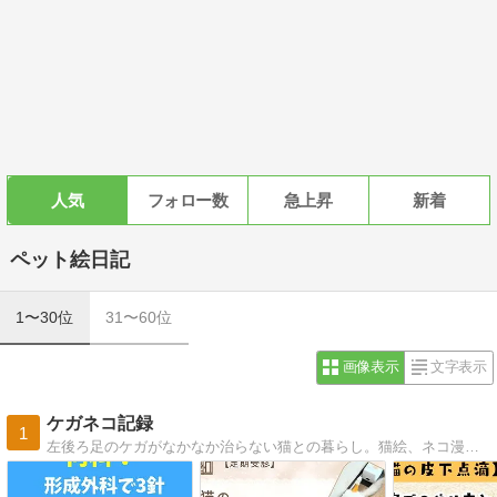
人気
フォロー数
急上昇
新着
ペット絵日記
1〜30位
31〜60位
画像表示
文字表示
ケガネコ記録
1
左後ろ足のケガがなかなか治らない猫との暮らし。猫絵、ネコ漫画、ネコ情報をちまちまと投稿しています(*^^*)