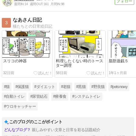
週間IN:
14
週間OUT:
161
月間IN:
98
なあさん日記
3
猫たちとの日常絵日記
スリコの神器
料理したくない時のトース
脂肪遊戯５
ター調理
32日前
58日前
1年1ヶ月前
#猫
#保護猫
#ダイエット
#老猫
#黒猫
#野良猫
#petsnowy
#自動トイレ
#尿管結石
#療養食
#システムトイレ
#ウロキャッチャー
このブログのここがポイント
親しみやすい文章と日常を彩る話題紹介