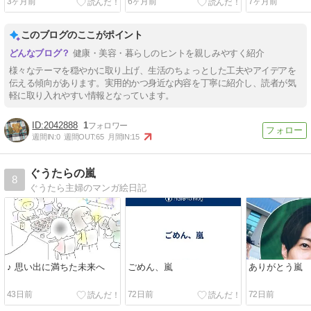
3ヶ月前
6ヶ月前
7ヶ月前
このブログのここがポイント
健康・美容・暮らしのヒントを親しみやすく紹介
様々なテーマを穏やかに取り上げ、生活のちょっとした工夫やアイデアを
伝える傾向があります。実用的かつ身近な内容を丁寧に紹介し、読者が気
軽に取り入れやすい情報となっています。
2042888
1
週間IN:
0
週間OUT:
65
月間IN:
15
ぐうたらの嵐
8
ぐうたら主婦のマンガ絵日記
♪ 思い出に満ちた未来へ
ごめん、嵐
ありがとう嵐
43日前
72日前
72日前