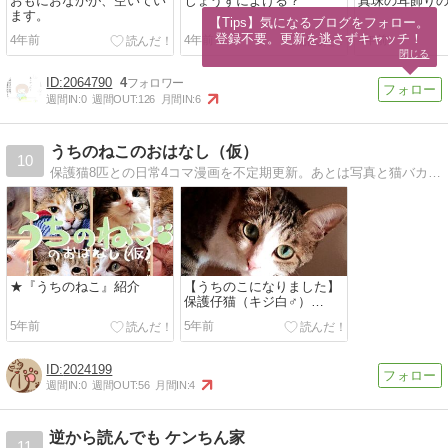
おもにおなかが、空いてい
じょうずによける？
真珠の耳飾り
ます。
【Tips】気になるブログをフォロー。

登録不要。更新を逃さずキャッチ！
4年前
4年前
4年前
閉じる
2064790
4
週間IN:
0
週間OUT:
126
月間IN:
6
うちのねこのおはなし（仮）
10
保護猫8匹との日常4コマ漫画を不定期更新。あとは写真と猫バカ雑記を時々。
★『うちのねこ』紹介
【うちのこになりました】
保護仔猫（キジ白♂）
【21.02.22更新】
5年前
5年前
2024199
週間IN:
0
週間OUT:
56
月間IN:
4
逆から読んでも ケンちん家
11