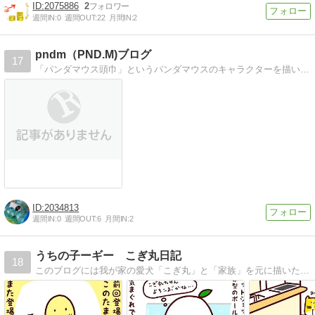
2075886
2
週間IN:
0
週間OUT:
22
月間IN:
2
pndm（PND.M)ブログ
17
「パンダマウス頭巾」というパンダマウスのキャラクターを描いています。
2034813
週間IN:
0
週間OUT:
6
月間IN:
2
うちの子ーギー こぎ丸日記
18
このブログには我が家の愛犬「こぎ丸」と「家族」を元に描いたマンガを載せています。お話はノンフィクションの日常マンガもあれば創作マンガもあります。 こぎ丸一家のお話にお付き合いいただけると嬉しいです♪