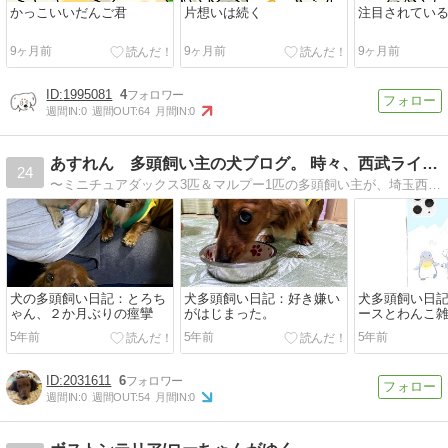
かっこいいだんご君
片想いは続く
注目されてい
9ヶ月前
9ヶ月前
9ヶ月前
1995081
4
週間IN:
0
週間OUT:
64
月間IN:
0
あすれん 多頭飼い主の犬ブログ。 時々、西武ライオンズ。
24
〜ミニチュアダックス3匹＆マルプー1匹の多頭飼い主が、埼玉西武ライオンズを応援しながら、レビューなどをして送る生活模様〜
犬の多頭飼い日記：とろち
犬多頭飼い日記：好き嫌い
犬多頭飼い日
ゃん、２か月ぶりの痙攣
がはじまった。
ースとわんこ
5年前
5年前
5年前
2031611
6
週間IN:
0
週間OUT:
54
月間IN:
0