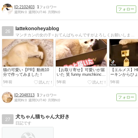
2102403
1
週間IN:
0
週間OUT:
46
月間IN:
0
lattekonoheyablog
26
マンチカンの女の子♀おてんばちゃんですがよろしくお願いしますネコ動物の足あと虹 YouTubeはじめました 無言フォロー失礼致します
猫の可愛い【PR】動画10
【お取り寄せ】可愛いが届
【エルメス】HE
分で作ってみました！
いた 笑 funny munchkincat
ーキンからひ
!
する猫は、こちら
5年前
5年前
5年前
munchkin cat !
2048313
1
週間IN:
0
週間OUT:
40
月間IN:
0
犬ちゃん猫ちゃん大好き
27
日記です