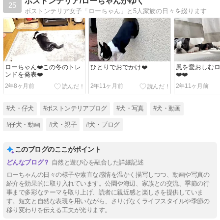
ボストンテリア/ローちゃんがゆく
25
ボストンテリア女子「ローちゃん」と5人家族の日々を綴ります
ローちゃん❤️この冬のトレ
ひとりでおでかけ❤️
風を愛おしむロ
ンドを発表❤️
❤️❤️
2年8ヶ月前
2年11ヶ月前
2年11ヶ月前
#犬・仔犬
#ボストンテリアブログ
#犬・写真
#犬・動画
#仔犬・動画
#犬・親子
#犬・ブログ
このブログのここがポイント
自然と遊び心を融合した詳細記述
ローちゃんの日々の様子や素直な感情を温かく描写しつつ、動画や写真の
紹介を効果的に取り入れています。公園や海辺、家族との交流、季節の行
事まで多彩なテーマを取り上げ、読者に親近感と楽しさを提供していま
す。短文と自然な表現を用いながら、さりげなくライフスタイルや季節の
移り変わりを伝える工夫が光ります。