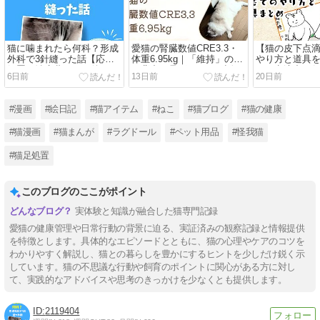
猫に噛まれたら何科？形成
愛猫の腎臓数値CRE3.3・
【猫の皮下点
外科で3針縫った話【応急
体重6.95kg｜「維持」の裏
やり方と道具
処置・治療費・その後の経
で背中が骨ばってきた話
た｜点滴中は
6日前
13日前
20日前
過】
【定期受診】
った瞬間に豹
画あり】
#漫画
#絵日記
#猫アイテム
#ねこ
#猫ブログ
#猫の健康
#猫漫画
#猫まんが
#ラグドール
#ペット用品
#怪我猫
#猫足処置
このブログのここがポイント
実体験と知識が融合した猫専門記録
愛猫の健康管理や日常行動の背景に迫る、実証済みの観察記録と情報提供
を特徴とします。具体的なエピソードとともに、猫の心理やケアのコツを
わかりやすく解説し、猫との暮らしを豊かにするヒントを少しだけ鋭く示
しています。猫の不思議な行動や飼育のポイントに関心がある方に対し
て、実践的なアドバイスや思考のきっかけを少なくとも提供します。
2119404