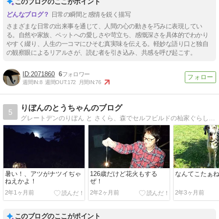
このブログのここがポイント
日常の瞬間と感情を鋭く描写
さまざまな日常の出来事を通じて、人間の心の動きを巧みに表現してい
る。自然や家族、ペットへの愛しさや苛立ち、感慨深さを具体的でわかり
やすく綴り、人生の一コマにひそむ真実味を伝える。軽妙な語り口と独自
の観察眼によるリアルさが、読む者を引き込み、共感を呼び起こす。
2071860
6
週間IN:
8
週間OUT:
172
月間IN:
76
りぼんのとうちゃんのブログ
5
グレートデンのりぼん と さくら、森でセルフビルドの杣家ぐらし。ドッグランとオフグリッドライフを楽しんでいます。写真と絵と漫画のブログです。
暑い！、アツがナツイぢゃ
126歳だけど花火もする
なんてこたぁ
ねえかよ！
ぜ！
2年1ヶ月前
2年2ヶ月前
2年3ヶ月前
このブログのここがポイント