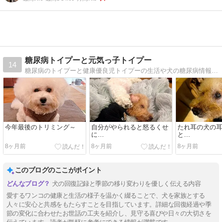
糖尿病トイプーと元気っ子トイプー
14
糖尿病のトイプーと健康優良児トイプーの生活や犬の糖尿病情報を、写真や漫画を交えて記録します。
今年最後のトリミング～
自分がやられると怒るくせ
たれ耳の犬の
に…
と…
8ヶ月前
8ヶ月前
8ヶ月前
このブログのここがポイント
犬の回復記録と季節の移り変わりを優しく伝える内容
愛するワンコの健康と生活の様子を温かく綴ることで、犬を家族とする
人々に安心と共感をもたらすことを目指しています。詳細な回復経過や季
節の変化に合わせたお世話の工夫を紹介し、見守る喜びや日々の大切さを