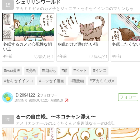
シェリリンワールド
19
アカミミガメのカメ子とジュニア・セキセイインコのマリンちゃん・野良猫のポポちゃんの日常を絵日記で描いてます(^^)/
冬眠するカメと心配性な飼
冬眠だけど遊びたい猫
冬眠したくな
い主
4年前
4年前
4年前
#web漫画
#漫画
#絵日記
#猫
#ペット
#インコ
#セキセイインコ
#エッセイ漫画
#猫漫画
#アカミミガメ
2094122
2
週間IN:
0
週間OUT:
125
月間IN:
0
るーの自由帳。〜ネコチャン添え〜
20
アメリカンカールのふうたくんと多趣味なるーのお話。