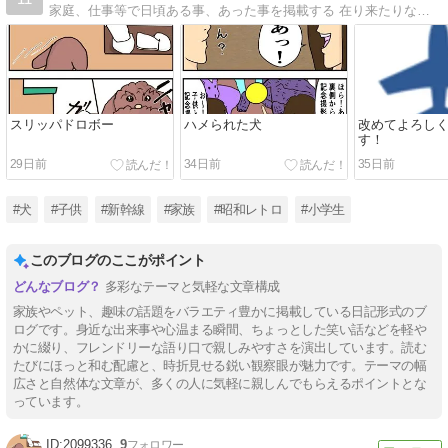
家庭、仕事等で日頃ある事、あった事を掲載する 在り来たりな日記ブログ。
スリッパドロボー
ハメられた犬
改めてよろし
す！
29日前
34日前
35日前
#犬
#子供
#新幹線
#家族
#昭和レトロ
#小学生
このブログのここがポイント
多彩なテーマと気軽な文章構成
家族やペット、趣味の話題をバラエティ豊かに掲載している日記形式のブ
ログです。身近な出来事や心温まる瞬間、ちょっとした笑い話などを軽や
かに綴り、フレンドリーな語り口で親しみやすさを演出しています。読む
たびにほっと和む配慮と、時折見せる鋭い観察眼が魅力です。テーマの幅
広さと自然体な文章が、多くの人に気軽に親しんでもらえるポイントとな
っています。
2099336
9