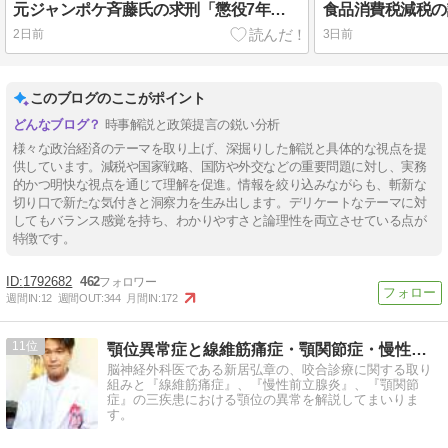
元ジャンポケ斉藤氏の求刑「懲役7年」から考える不同意性交等罪の法的争点と今後の展望
2日前
3日前
このブログのここがポイント
時事解説と政策提言の鋭い分析
様々な政治経済のテーマを取り上げ、深掘りした解説と具体的な視点を提
供しています。減税や国家戦略、国防や外交などの重要問題に対し、実務
的かつ明快な視点を通じて理解を促進。情報を絞り込みながらも、斬新な
切り口で新たな気付きと洞察力を生み出します。デリケートなテーマに対
してもバランス感覚を持ち、わかりやすさと論理性を両立させている点が
特徴です。
1792682
462
週間IN:
12
週間OUT:
344
月間IN:
172
11
顎位異常症と線維筋痛症・顎関節症・慢性前立腺炎について
脳神経外科医である新居弘章の、咬合診療に関する取り
組みと『線維筋痛症』、『慢性前立腺炎』、『顎関節
症』の三疾患における顎位の異常を解説してまいりま
す。