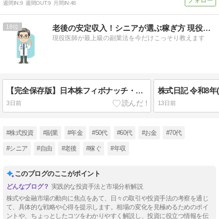
週間IN:
9
週間OUT:
9
月間IN:
48
18
老後の安定収入！シニアが選ぶ稼ぎ方 現役医師が最上級の副業法
現役医師が最上級の副業法を今だけこっそり教えます
【完全保存版】日本株フィボナッチ・リトレースメント徹底攻略バイブル：なぜ株価は「黄金比」で完璧に反発するのか？
株式日記 令和8年(2
3日前
13日前
#株式投資
#副業
#年金
#50代
#60代
#お金
#70代
#シニア
#自由
#老後
#稼ぐ
#年収
このブログのここがポイント
実践的な投資手法と市場分析解説
株式や金融市場の動向に焦点をあて、日々の取引や投資手法の考察を通じ
て、具体的な戦略や心得を提示します。相場の変化を見極めるためのポイ
ントや、ちょっとしたコツをわかりやすく解説し、投資に役立つ情報を伝