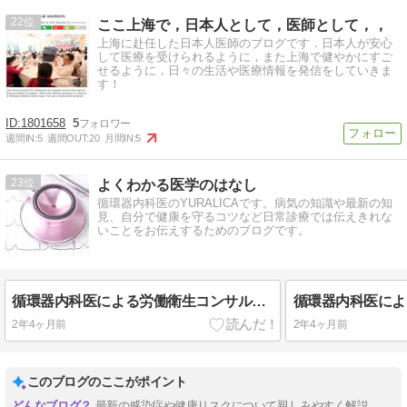
22
ここ上海で，日本人として，医師として，，
上海に赴任した日本人医師のブログです．日本人が安心
して医療を受けられるように，また上海で健やかにすご
せるように，日々の生活や医療情報を発信をしていきま
す！
1801658
5
週間IN:
5
週間OUT:
20
月間IN:
5
23
よくわかる医学のはなし
循環器内科医のYURALICAです。病気の知識や最新の知
見、自分で健康を守るコツなど日常診療では伝えきれな
いことをお伝えするためのブログです。
循環器内科医による労働衛生コンサルタント試験（保健衛生）合格体験記④試験準備総論
2年4ヶ月前
2年4ヶ月前
このブログのここがポイント
最新の感染症や健康リスクについて親しみやすく解説