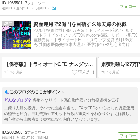
1985501
7
週間IN:
3
週間OUT:
36
月間IN:
36
28
資産運用で2億円を目指す医師夫婦の挑戦
2020年投資収益1,450万円超！トライオート認定ビルダ
ー/トラリピタイアップ/FX攻略.com掲載。リピート系FX
自動売買・トライオートETF・スワップ投資で月135万
円/共働き医師夫婦/東大理3・医学部卒/FX初心者向けメ
ニュー
【保存版】トライオートCFD ナスダック100 & ラッセル2000 運用法
2年2ヶ月前
2年4ヶ月前
このブログのここがポイント
多角的なリピート系自動売買と分散投資術を伝授
二億り夫婦の投資ノウハウに焦点を当て、FXやCFDを中心とした資産運用
の秘訣を紹介。自動売買やアセット分散の重要性をわかりやすく解説し、
初心者から上級者まで参考になる内容となっています。
2032505
2
週間IN:
3
週間OUT:
39
月間IN:
6