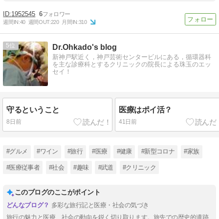
1952545
6
週間IN:
40
週間OUT:
220
月間IN:
310
5
Dr.Ohkado's blog
新神戸駅近く，神戸芸術センタービルにある，循環器科
を主な診療科とするクリニックの院長による珠玉のエッ
セイ！
守るということ
医療はポイ活？
8日前
41日前
#グルメ
#ワイン
#旅行
#医療
#健康
#新型コロナ
#家族
#医療従事者
#社会
#趣味
#武道
#クリニック
このブログのここがポイント
多彩な旅行記と医療・社会の気づき
旅行の魅力と医療、社会の動向を鋭く切り取ります。旅先での歴史的遺跡