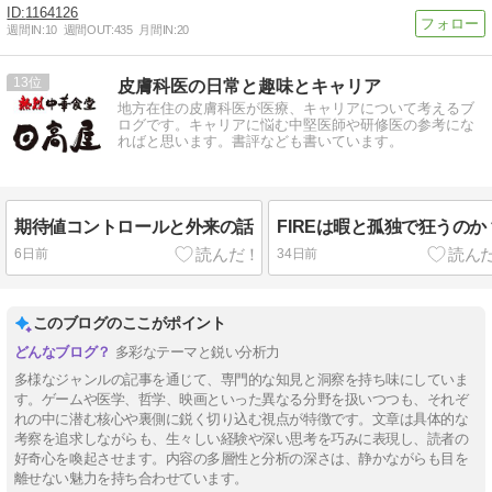
1164126
週間IN:
10
週間OUT:
435
月間IN:
20
13
皮膚科医の日常と趣味とキャリア
地方在住の皮膚科医が医療、キャリアについて考えるブ
ログです。キャリアに悩む中堅医師や研修医の参考にな
ればと思います。書評なども書いています。
期待値コントロールと外来の話
FIREは暇と孤独で狂うのか
6日前
34日前
このブログのここがポイント
多彩なテーマと鋭い分析力
多様なジャンルの記事を通じて、専門的な知見と洞察を持ち味にしていま
す。ゲームや医学、哲学、映画といった異なる分野を扱いつつも、それぞ
れの中に潜む核心や裏側に鋭く切り込む視点が特徴です。文章は具体的な
考察を追求しながらも、生々しい経験や深い思考を巧みに表現し、読者の
好奇心を喚起させます。内容の多層性と分析の深さは、静かながらも目を
離せない魅力を持ち合わせています。