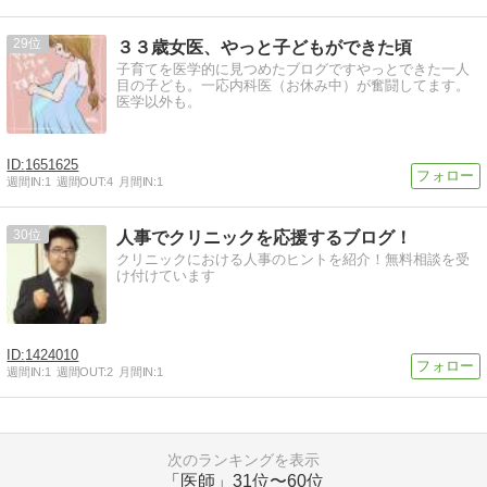
29
３３歳女医、やっと子どもができた頃
子育てを医学的に見つめたブログですやっとできた一人
目の子ども。一応内科医（お休み中）が奮闘してます。
医学以外も。
1651625
週間IN:
1
週間OUT:
4
月間IN:
1
30
人事でクリニックを応援するブログ！
クリニックにおける人事のヒントを紹介！無料相談を受
け付けています
1424010
週間IN:
1
週間OUT:
2
月間IN:
1
次のランキングを表示
「医師」
31位〜60位