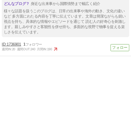
身近な出来事から国際情勢まで幅広く紹介
様々な話題を扱うこのブログは、日常の出来事や海外の動き、文化の違い
など 多方面にわたる内容を丁寧に伝えています。文章は簡潔ながらも鋭い
視点を持ち、具体的な情報やエピソードを通じて 読む人の好奇心を刺激し
ます。親しみやすさと客観性を併せ持ち、多面的な視野で物事を捉える楽
しさを伝えています。
1736901
1
週間IN:
20
週間OUT:
240
月間IN:
190