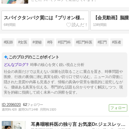
スパイクタンパク質には『プリオン様』の性質がある？神経変性疾患との関係を論文から読み解く
6時間前
13時間前
#医師
#女医
#便秘
#痔
#肛門科
#肛門科医
#肛門
#医者
このブログのここがポイント
時事の核心を突く鋭い視点と分析
社会の表面だけでは見えない深層を読取ることに重点を置き、時事問題や
医療、行政の裏側に潜む真実を鋭い切り口で切り込む。ニュースの背後に
隠された意図や内幕も見逃さず、情報の真偽や背景を徹底的に追究しなが
ら、価値ある真実を伝える。専門的な話題も分かりやすく解説しつつ、現
実を的確に指摘して続く未来への洞察を促す。
2096020
62
週間IN:
428
週間OUT:
1448
月間IN:
1920
2
耳鼻咽喉科医の独り言 お気楽Dr.ジェスレッ君のブログ