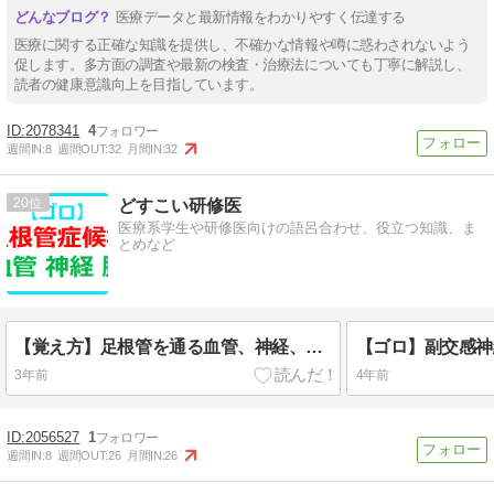
医療データと最新情報をわかりやすく伝達する
医療に関する正確な知識を提供し、不確かな情報や噂に惑わされないよう
促します。多方面の調査や最新の検査・治療法についても丁寧に解説し、
読者の健康意識向上を目指しています。
2078341
4
週間IN:
8
週間OUT:
32
月間IN:
32
20
どすこい研修医
医療系学生や研修医向けの語呂合わせ、役立つ知識、ま
とめなど
【覚え方】足根管を通る血管、神経、腱の覚え方
3年前
4年前
2056527
1
週間IN:
8
週間OUT:
26
月間IN:
26