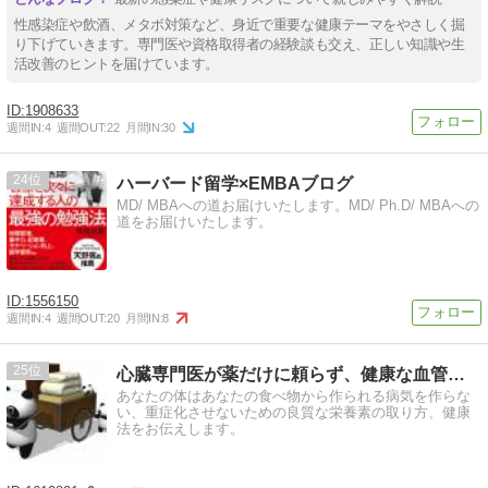
性感染症や飲酒、メタボ対策など、身近で重要な健康テーマをやさしく掘
り下げていきます。専門医や資格取得者の経験談も交え、正しい知識や生
活改善のヒントを届けています。
1908633
週間IN:
4
週間OUT:
22
月間IN:
30
24
ハーバード留学×EMBAブログ
MD/ MBAへの道お届けいたします。MD/ Ph.D/ MBAへの
道をお届けいたします。
1556150
週間IN:
4
週間OUT:
20
月間IN:
8
25
心臓専門医が薬だけに頼らず、健康な血管を目指します
あなたの体はあなたの食べ物から作られる病気を作らな
い、重症化させないための良質な栄養素の取り方、健康
法をお伝えします。