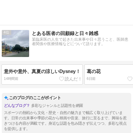
4
とある医者の回顧録と日々雑感
某臨床医の人生で起きた出来事や日々思うこと、医師患
者関係や医療情報などについて語ります。
意外や意外、真夏の涼しいDysney！
葛の花
14時間前
6日前
このブログのここがポイント
多彩なジャンルと話題性を網羅
スポーツの熱戦から文化・歴史・自然の魅力まで幅広く取り上げていま
す。日常の出来事や季節の花から映画や音楽、旅行に至るまで、興味を惹
きつける内容が満載です。身近な話題を包み隠さず伝えつつ、多彩な視点
を提供します。