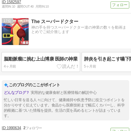
1582597
週間IN:
10
週間OUT:
40
月間IN:
10
17
The スーパードクター
神の手を持つスーパードクター達の神業の数々を動画ま
とめでご紹介致します
脳動脈瘤に挑む上山博康 医師の神業
肺炎を引き起こす嚥下
4ヶ月前
5ヶ月前
このブログのここがポイント
実用的な健康食材と医療情報の解説中心
忙しい日常を送る人々に向けて、健康維持や疾患予防に役立つポイントを
分かりやすく伝えています。食品から医療技術まで幅広くカバーし、科学
的根拠に基づいた情報を提供。生活の質を高めるヒントが詰まっていま
す。
1990634
2