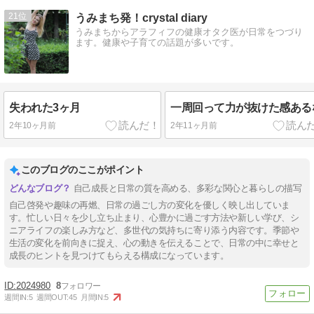
21
うみまち発！crystal diary
うみまちからアラフィフの健康オタク医が日常をつづり
ます。健康や子育ての話題が多いです。
失われた3ヶ月
一周回って力が抜けた感ある
2年10ヶ月前
2年11ヶ月前
このブログのここがポイント
自己成長と日常の質を高める、多彩な関心と暮らしの描写
自己啓発や趣味の再燃、日常の過ごし方の変化を優しく映し出していま
す。忙しい日々を少し立ち止まり、心豊かに過ごす方法や新しい学び、シ
ニアライフの楽しみ方など、多世代の気持ちに寄り添う内容です。季節や
生活の変化を前向きに捉え、心の動きを伝えることで、日常の中に幸せと
成長のヒントを見つけてもらえる構成になっています。
2024980
8
週間IN:
5
週間OUT:
45
月間IN:
5