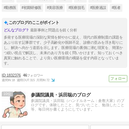
#勤務医
#初期研修医
#美容医療
#医療脱毛
#医療過誤
#医者
このブログのここがポイント
最新事例と問題点を鋭く分析
多発する医療現場の深刻な実情を鮮やかに捉え、現代の医療制度の課題を
あぶり出す記事群です。少子高齢化や医師不足、診療の歪みを浮き彫りに
し、解決へ向かう道筋を示します。医療現場の裏側に潜む現実を、簡潔か
つ鋭い視点で解説し、未来のあり方を鋭く問いかけます。知っておくべき
真実に触れることで、より良い医療環境の構築を促す内容となっていま
す。
1832376
46
週間IN:
18
週間OUT:
315
月間IN:
72
10
参議院議員・浜田聡のブログ
参議院議員・浜田聡（ハンドルネーム：倉敷大家）のブ
ログです。体験したこと、気づいたこと、勉強したこと
等、毎日何か書くようにしています。