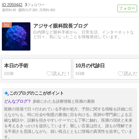
2050442
3
週間IN:
80
週間OUT:
280
月間IN:
400
3
アジサイ眼科院長ブログ
白内障など眼科手術から、日常生活、インターネットな
ど日々、気になったことを情報発信しています。
本日の手術
10月の代診日
2日前
3日前
このブログのここがポイント
多岐にわたる診療情報と医療の裏側
医療の現場で日々行われている手術や処方、予防に関する情報を詳細に伝
えながらも、時に社会や制度の裏側に目を向ける。医師や専門家による正
確な解説や、誤解を招きやすいテーマにも丁寧に触れ、医療の現状と未来
を考えるきっかけを提供しています。難しい言葉は控え、誰もが理解でき
る平易さを意識しながら、鋭い視点とともに情報の真実性を追求していま
す。