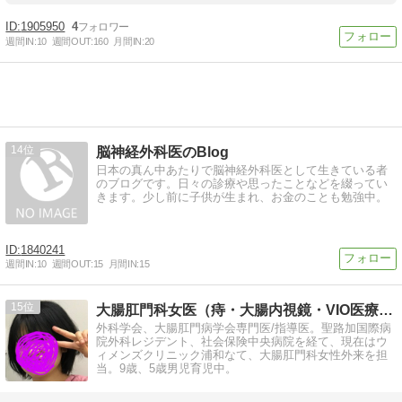
1905950
4
週間IN:
10
週間OUT:
160
月間IN:
20
14
脳神経外科医のBlog
日本の真ん中あたりで脳神経外科医として生きている者
のブログです。日々の診療や思ったことなどを綴ってい
きます。少し前に子供が生まれ、お金のことも勉強中。
1840241
週間IN:
10
週間OUT:
15
月間IN:
15
15
大腸肛門科女医（痔・大腸内視鏡・VIO医療脱毛）／埼玉県
外科学会、大腸肛門病学会専門医/指導医。聖路加国際病
院外科レジデント、社会保険中央病院を経て、現在はウ
ィメンズクリニック浦和なて、大腸肛門科女性外来を担
当。9歳、5歳男児育児中。