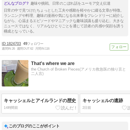
趣味や挑戦、日常のこぼれ話をユーモア交え伝達
日常の中で見つけたちょっとした工夫や感動を軽やかに綴る文章が特徴。
ランニングや料理、趣味の漫画や気になる出来事をフレンドリーに紹介し
ながら、心温まるエピソードやマニアックな趣味談議も盛り込む。大きな
ニュースではなく、リアルなひとりごとを通じて読者の共感や笑顔を誘う
構成となっている。
1824703
49
週間IN:
26
週間OUT:
62
月間IN:
116
8
That's where we are
the Church of Broken Pieces(アメリカ救急医の独り言と
二人言)
キャッシェルとアイルランドの歴史
キャッシェルの遺跡
14時間前
2日前
このブログのここがポイント