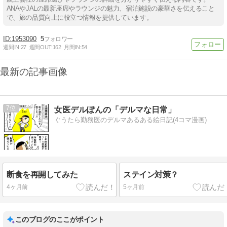
ANAやJALの最新座席やラウンジの魅力、宿泊施設の豪華さを伝えること
で、旅の品質向上に役立つ情報を提供しています。
1953090
5
週間IN:
27
週間OUT:
162
月間IN:
54
最新の記事画像
7
女医デルぽんの「デルマな日常」
ぐうたら勤務医のデルマあるある絵日記(4コマ漫画)
断食を再開してみた
ステイン対策？
4ヶ月前
5ヶ月前
このブログのここがポイント