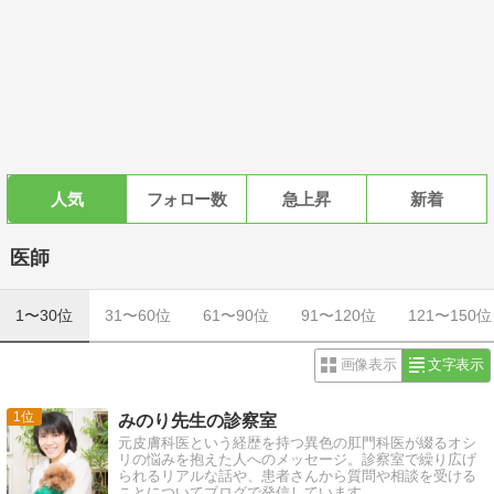
人気
フォロー数
急上昇
新着
医師
1〜30位
31〜60位
61〜90位
91〜120位
121〜150位
画像表示
文字表示
1
みのり先生の診察室
元皮膚科医という経歴を持つ異色の肛門科医が綴るオシ
リの悩みを抱えた人へのメッセージ。診察室で繰り広げ
られるリアルな話や、患者さんから質問や相談を受ける
ことについてブログで発信しています。