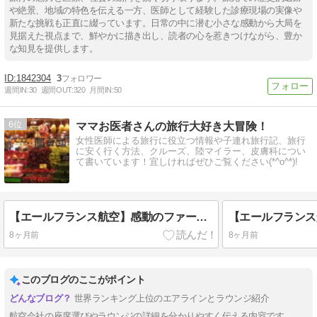
や絶景、地域の特色を伝える一方、医師として経験した診療現場の実像や
新たな挑戦も正直に綴っています。日常の中に潜む小さな感動から大局を
見据えた視点まで、鮮やかに描き出し、読者の心を惹きつけながら、豊か
な知見を提供します。
1842304
3
週間IN:
30
週間OUT:
320
月間IN:
50
6
ママお医者さんの旅行大好き大冒険！
女性医師による旅行に役立つ情報や子連れ旅行記、旅行
に安く行く方法、クルーズ、陸マイラー、皮膚科につい
て書いています！宜しければぜひご覧ください(*^o^*)!
【エールフランス航空】感動のファーストクラス搭乗記！ラプルミエール！機内食の素晴らしい料理、座席、アメニティなど！La-premiereのサービスが凄かった！パリから羽田まで！
8ヶ月前
8ヶ月前
このブログのここがポイント
世界ランキング上位のエアラインとラウンジ紹介
航空会社の座席選びやラウンジの詳細を分かりやすく伝える内容です。