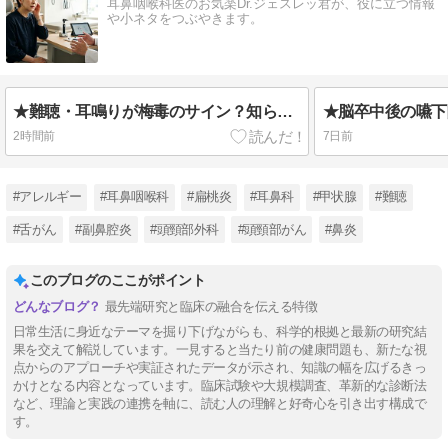
耳鼻咽喉科医のお気楽Dr.ジェスレッ君が、役に立つ情報
や小ネタをつぶやきます。
★難聴・耳鳴りが梅毒のサイン？知られざる「耳梅毒」を耳鼻科医が解説
2時間前
7日前
#アレルギー
#耳鼻咽喉科
#扁桃炎
#耳鼻科
#甲状腺
#難聴
#舌がん
#副鼻腔炎
#頭頸部外科
#頭頸部がん
#鼻炎
このブログのここがポイント
最先端研究と臨床の融合を伝える特徴
日常生活に身近なテーマを掘り下げながらも、科学的根拠と最新の研究結
果を交えて解説しています。一見すると当たり前の健康問題も、新たな視
点からのアプローチや実証されたデータが示され、知識の幅を広げるきっ
かけとなる内容となっています。臨床試験や大規模調査、革新的な診断法
など、理論と実践の連携を軸に、読む人の理解と好奇心を引き出す構成で
す。