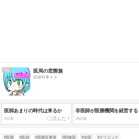
9
医局の窓際族
医療時事ネタ
医師あまりの時代は来るか
5日前
26日前
#医療
#医師
#医療従事者
#研修医
#女医
#クリニック