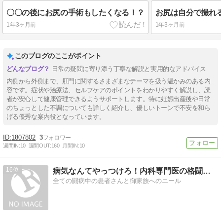
〇〇の後にお尻の手術もしたくなる！？
1年3ヶ月前
1年3ヶ月前
このブログのここがポイント
日常の疑問に寄り添う丁寧な解説と実用的なアドバイス
内側から外側まで、肛門に関するさまざまなテーマを扱う温かみのある内
容です。症状や治療法、セルフケアのポイントをわかりやすく解説し、読
者が安心して健康管理できるようサポートします。特に妊娠出産後や日常
のちょっとした不調についても詳しく紹介し、優しいトーンで不安を和ら
げる優秀な案内役となっています。
1807802
3
週間IN:
10
週間OUT:
160
月間IN:
10
16
病気なんてやっつけろ！内科専門医の格闘の日々
全ての闘病中の患者さんと御家族へのエール