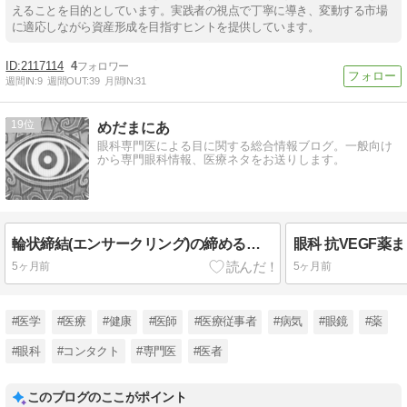
えることを目的としています。実践者の視点で丁寧に導き、変動する市場
に適応しながら資産形成を目指すヒントを提供しています。
2117114
4
週間IN:
9
週間OUT:
39
月間IN:
31
19
めだまにあ
眼科専門医による目に関する総合情報ブログ。一般向け
から専門眼科情報、医療ネタをお送りします。
輪状締結(エンサークリング)の締める長さと強膜内陥量
眼科 抗VEGF薬ま
5ヶ月前
5ヶ月前
#医学
#医療
#健康
#医師
#医療従事者
#病気
#眼鏡
#薬
#眼科
#コンタクト
#専門医
#医者
このブログのここがポイント