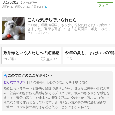
1796312
3
週間IN:
12
週間OUT:
12
月間IN:
64
12
こんな気持ちでいられたら
コロ健、還暦病理医。もう少し現役だけどだいぶ疲れて
きました。還暦も過ぎ、生き方を真面目に考えてみるこ
とにしました。
政治家という人たちへの絶望感
29時間前
3日前
このブログのここがポイント
日々の暮らしと心のつながりを丁寧に描く
多岐にわたるテーマを静謐な筆致で綴りながら、身近な出来事や自然の営
み、社会の動きに鋭く共感を添えるブログです。個人のささやかな感想を
通じて、普段の暮らしや未来への想像を巧みに交錯させ、読む人の心にさ
り気なく響く作品となっています。さりげない出来事の中に潜む深みや、
日常の一コマが持つ奥行きを感じ取ることができる内容です。