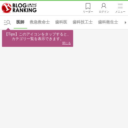
リーダー
ログイン
メニュー
医師
救急救命士
歯科医
歯科技工士
歯科衛生士
ア
【Tips】このアイコンをタップすると、

カテゴリ一覧を表示できます。
閉じる