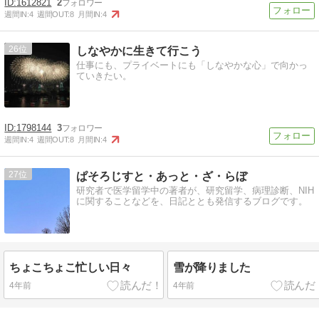
1612821
2
週間IN:
4
週間OUT:
8
月間IN:
4
26
しなやかに生きて行こう
仕事にも、プライベートにも「しなやかな心」で向かっ
ていきたい。
1798144
3
週間IN:
4
週間OUT:
8
月間IN:
4
27
ぱそろじすと・あっと・ざ・らぼ
研究者で医学留学中の著者が、研究留学、病理診断、NIH
に関することなどを、日記ととも発信するブログです。
ちょこちょこ忙しい日々
雪が降りました
4年前
4年前