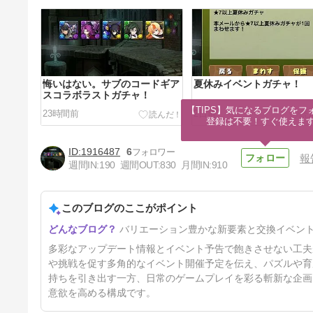
悔いはない。サブのコードギア
夏休みイベントガチャ！
スコラボラストガチャ！
【TIPS】気になるブログをフォ
23時間前
2日前
登録は不要！すぐ使えま
1916487
6
報
週間IN:
190
週間OUT:
830
月間IN:
910
このブログのここがポイント
真夏の＋限界突破コロシアム！
バリエーション豊かな新要素と交換イベン
最初にチャレンジしたの
は・・・
5日前
多彩なアップデート情報とイベント予告で飽きさせない工夫
や挑戦を促す多角的なイベント開催予定を伝え、パズルや育
持ちを引き出す一方、日常のゲームプレイを彩る斬新な企画
意欲を高める構成です。