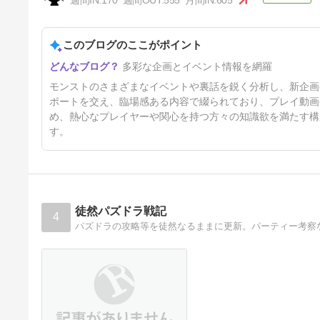
週間IN:
170
週間OUT:
555
月間IN:
605
とマムがやらされてんだけど。
【メタスト】
2日前
このブログのここがポイント
多彩な企画とイベント情報を網羅
モンストのさまざまなイベントや裏話を鋭く分析し、新企画
ポートを交え、臨場感ある内容で綴られており、プレイ動画
め、熱心なプレイヤーや関心を持つ方々の知識欲を満たす構
す。
徒然パズドラ戦記
4
パズドラの攻略等を徒然なるままに更新。パーティー考察