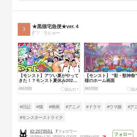
★黒猫宅急便★ver.４
3
(*´▽｀*) にゃー
【モンスト】アツい夏がやって
【モンスト】 ”彩・獣神祭”
きた！？モンスト夏休み2026
様のホーム画面
ガチャ！！【たちアカ】
4時間前
8時間前
#日記
#猫
#映画
#アニメ
#ドラマ
#ウマ娘
#ア
#モンスターストライク
2079551
7
【モンスト】な〜んか轟絶くる