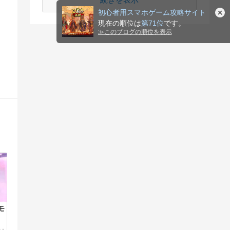
初心者用スマホゲーム攻略サイト
現在の順位は
第71位
です。
≫
このブログの順位を表示
モ