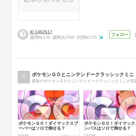
1462617
週間IN:
170
週間OUT:
60
月間IN:
170
ポケモンＧＯとニンテンドークラッシックミニ
5
最新のポケモンＧＯとニンテンドークラッシックミニの実
ポケモンＧＯ！ダイマックスブ
ポケモンＧＯ！ダイマック
ーバーはソロで倒せる？
ンバスはソロで倒せる？
6日前
13日前