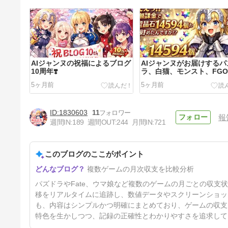
AIジャンヌの祝福によるブログ
AIジャンヌがお届けするパ
10周年❣️
ラ、白猫、モンスト、FG
支
5ヶ月前
5ヶ月前
1830603
11
報
週間IN:
189
週間OUT:
244
月間IN:
721
このブログのここがポイント
モンスト月別収支です
複数ゲームの月次収支を比較分析
5ヶ月前
パズドラやFate、ウマ娘など複数のゲームの月ごとの収
移をリアルタイムに追跡し、数値データやスクリーンショッ
も、内容はシンプルかつ明確にまとめており、ゲームの収支
特色を生かしつつ、記録の正確性とわかりやすさを追求して