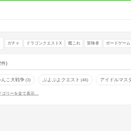
検索
ガチャ
ドラゴンクエストX
艦これ
冒険者
ボードゲーム
62件)
ゃんこ大戦争
ぷよぷよクエスト
アイドルマス
3
46
テゴリーを全て表示…