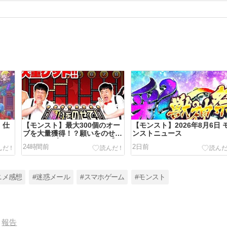
 仕
【モンスト】最大300個のオー
【モンスト】2026年8月6日 
ブを大量獲得！？願いをのせ
ンストニュース
て！オーブあみだくじ！！【た
24時間前
2日前
ちアカ】
ニメ感想
#迷惑メール
#スマホゲーム
#モンスト
報告