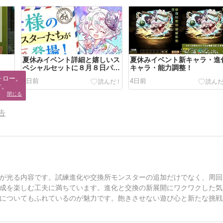
夏休みイベント詳細と嬉しいス
夏休みイベント新キャラ・進
ペシャルセットに８月８日パズ
キャラ・能力調整！
パス追加報酬！
ロー。

3日前
4日前
す。
閉じる
告
ト
が光る内容です。試練進化や交換所モンスターの追加だけでなく、周回
成を楽しむ工夫に満ちています。進化と交換の新展開にワクワクした気
についてもふれているのが魅力です。飽きさせない遊び心と新たな挑戦