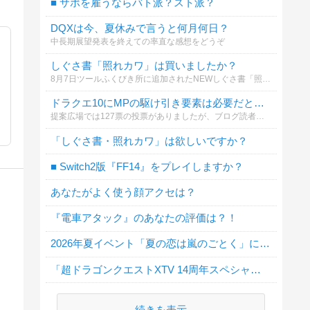
■ サポを雇うならバト派？スト派？
DQXは今、夏休みで言うと何月何日？
中長期展望発表を終えての率直な感想をどうぞ
しぐさ書「照れカワ」は買いましたか？
8月7日ツールふくびき所に追加されたNEWしぐさ書「照れカワ」
ドラクエ10にMPの駆け引き要素は必要だと思いますか？
提案広場では127票の投票がありましたが、ブログ読者のみなさんの本音も知りたいと思い、アンケートを作りました！
「しぐさ書・照れカワ」は欲しいですか？
■ Switch2版『FF14』をプレイしますか？
あなたがよく使う顔アクセは？
『電車アタック』のあなたの評価は？！
2026年夏イベント「夏の恋は嵐のごとく」に行きましたか？
「超ドラゴンクエストXTV 14周年スペシャル」地震による延期について
続きを表示