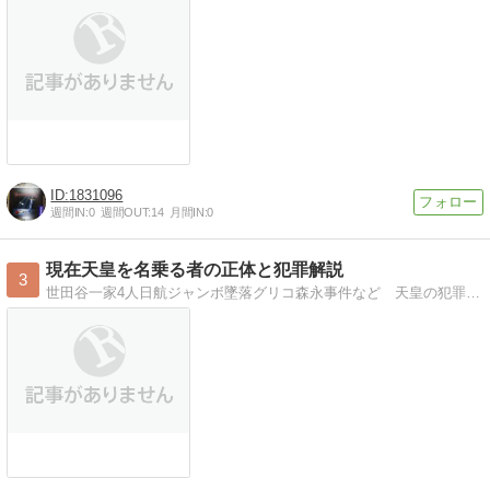
1831096
週間IN:
0
週間OUT:
14
月間IN:
0
現在天皇を名乗る者の正体と犯罪解説
3
世田谷一家4人日航ジャンボ墜落グリコ森永事件など 天皇の犯罪は多数お手伝い創価学会