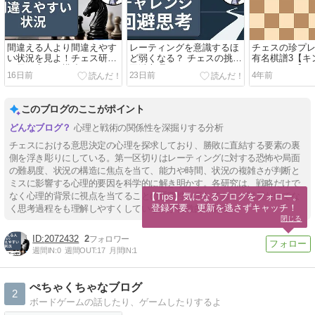
間違える人より間違えやす
レーティングを意識するほ
チェスの珍プ
い状況を見よ！チェス研究
ど弱くなる？ チェスの挑戦
有名棋譜3【キ
が示す失敗の構造
回避心理
ックメイト】
16日前
23日前
4年前
このブログのここがポイント
心理と戦術の関係性を深掘りする分析
チェスにおける意思決定の心理を探求しており、勝敗に直結する要素の裏
側を浮き彫りにしている。第一区切りはレーティングに対する恐怖や局面
の難易度、状況の構造に焦点を当て、能力や時間、状況の複雑さが判断と
ミスに影響する心理的要因を科学的に解き明かす。各研究は、戦略だけで
なく心理的背景に視点を当てることの重要性を示しており、戦局だけでな
【Tips】気になるブログをフォロー。

登録不要。更新を逃さずキャッチ！
く思考過程をも理解しやすくしている点が特徴的である。
閉じる
2072432
2
週間IN:
0
週間OUT:
17
月間IN:
1
ぺちゃくちゃなブログ
2
ボードゲームの話したり、ゲームしたりするよ