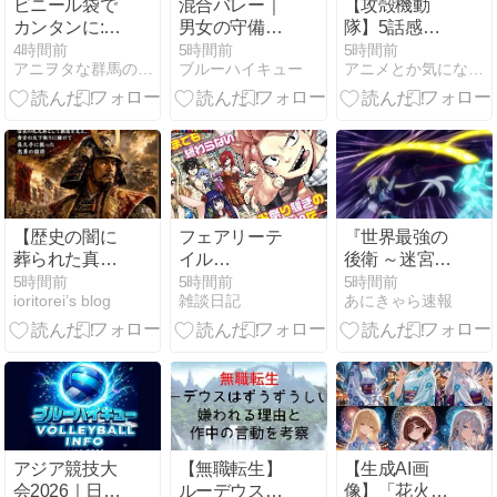
ビニール袋で
混合バレー｜
【攻殻機動
カンタンに:ゆ
男女の守備範
隊】5話感想
るベジ1000日
囲の差で崩れ
ネタバレ？矢
4時間前
5時間前
5時間前
アニヲタな群馬のゆるベジインストラクターひこが行く
ブルーハイキュー
アニメとか気になる系へっぽこ感想倶楽部
チャレンジ
る原因と改善
野君とバトー
948日目
策を戦術的に
さんと石川さ
解説
ん
【歴史の闇に
フェアリーテ
『世界最強の
葬られた真
イル
後衛 ～迷宮国
実】織田・豊
RE:FANTASIA
の新人探索者
5時間前
5時間前
5時間前
ioritorei’s blog
雑談日記
あにきゃら速報
臣の天下を陰
感想
～』 第6話 未
で支え、己の
踏の領域と新
正義に殉じた
たな魔物との
「池田恒
激突
興」。
アジア競技大
【無職転生】
【生成AI画
会2026｜日本
ルーデウスは
像】「花火の