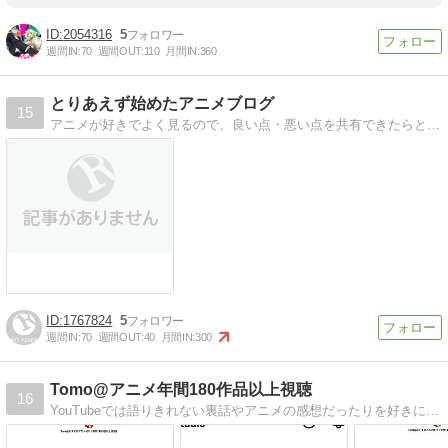
2054316
5
週間IN:
70
週間OUT:
110
月間IN:
360
とりあえず始めたアニメブログ
15
アニメが好きでよく見るので、良い点・悪い点を共有できたらと思います。主におすすめな面白い・感動できる、気になるアニメの感想やその情報について紹介するブログです。
1767824
5
週間IN:
70
週間OUT:
40
月間IN:
300
Tomo@アニメ年間180作品以上視聴
16
YouTubeでは語りきれない裏話やアニメの感想だったりを好きに書いています。作品だけでなくキャラの魅力だったりも書くかも？美少女ゲームの感想もここに記していきます。