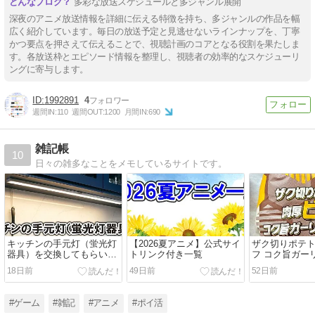
多彩な放送スケジュールと多ジャンル展開
深夜のアニメ放送情報を詳細に伝える特徴を持ち、多ジャンルの作品を幅
広く紹介しています。毎日の放送予定と見逃せないラインナップを、丁寧
かつ要点を押さえて伝えることで、視聴計画のコアとなる役割を果たしま
す。各放送枠とエピソード情報を整理し、視聴者の効率的なスケジューリ
ングに寄与します。
1992891
4
週間IN:
110
週間OUT:
1200
月間IN:
690
雑記帳
10
日々の雑多なことをメモしているサイトです。
キッチンの手元灯（蛍光灯
【2026夏アニメ】公式サイ
ザク切りポテ
器具）を交換してもらいま
トリンク付き一覧
フ コク旨ガー
した
ーを実食レビ
18日前
49日前
52日前
ナルド VIVA
ック 2026年】
#ゲーム
#雑記
#アニメ
#ポイ活