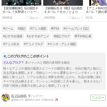
【攻殻機動隊】5話感想ネ
【無職転生Ⅲ 3期】6話感想
【アニメMAO
タバレ？矢野君とバトーさ
ネタバレ？元カノとよりを
タバレ？謎の
んと石川さん
戻さない妻帯者
の生死は？
5時間前
29時間前
3日前
#ゲーム
#雑記
#アニメ感想
#FF14
#ゲームプレイ日記
#おすすめ漫画
#おすすめアニメ
#雑記ブログ
#FF14初心者
#アニメ好き
#アニメブログ
#マンガ・アニメ感想
このブログのここがポイント
多ジャンルと感想の多様性を融合
様々なアニメや漫画の最新エピソードの感想を通じ、作品の魅力と核心に
迫る評論を展開します。些細なシーンから重要なターニングポイントまで
幅広く取り上げ、リアルな視点と考察を併用しながら、作品の深層に潜む
テーマを読み解きます。テンションや語感に工夫を凝らし、飽きさせない
内容で情熱と洞察力を惜しみなく発揮しています。
2114945
5
週間IN:
175
週間OUT:
644
月間IN:
630