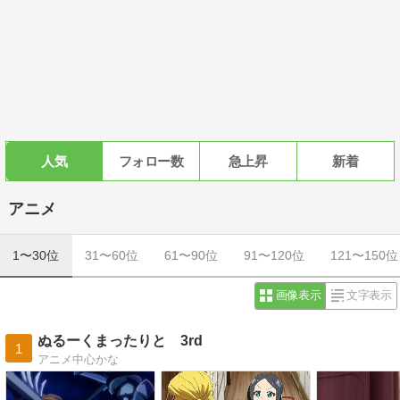
人気
フォロー数
急上昇
新着
アニメ
1〜30位
31〜60位
61〜90位
91〜120位
121〜150位
画像表示
文字表示
ぬるーくまったりと 3rd
1
アニメ中心かな