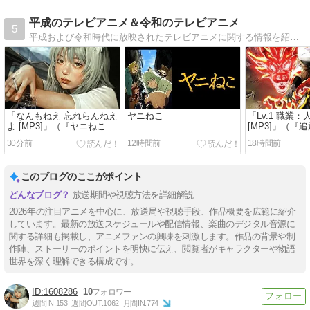
平成のテレビアニメ＆令和のテレビアニメ
5
平成および令和時代に放映されたテレビアニメに関する情報を紹介していくブログです。
「なんもねえ 忘れらんねえ
ヤニねこ
「Lv.1 職業：人
よ [MP3]」（『ヤニねこ』
[MP3]」（『
オープニングテーマ）
生重騎士はゲ
30分前
12時間前
18時間前
双する』エン
マ）
このブログのここがポイント
放送期間や視聴方法を詳細解説
2026年の注目アニメを中心に、放送局や視聴手段、作品概要を広範に紹介
しています。最新の放送スケジュールや配信情報、楽曲のデジタル音源に
関する詳細も掲載し、アニメファンの興味を刺激します。作品の背景や制
作陣、ストーリーのポイントを明快に伝え、閲覧者がキャラクターや物語
世界を深く理解できる構成です。
1608286
10
週間IN:
153
週間OUT:
1062
月間IN:
774