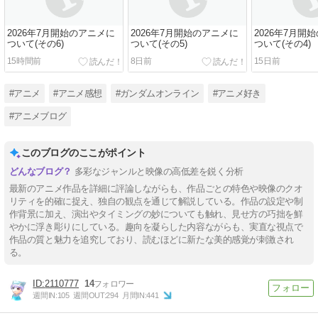
2026年7月開始のアニメに
2026年7月開始のアニメに
2026年7月開
ついて(その6)
ついて(その5)
ついて(その4)
15時間前
8日前
15日前
#アニメ
#アニメ感想
#ガンダムオンライン
#アニメ好き
#アニメブログ
このブログのここがポイント
多彩なジャンルと映像の高低差を鋭く分析
最新のアニメ作品を詳細に評論しながらも、作品ごとの特色や映像のクオ
リティを的確に捉え、独自の観点を通じて解説している。作品の設定や制
作背景に加え、演出やタイミングの妙についても触れ、見せ方の巧拙を鮮
やかに浮き彫りにしている。趣向を凝らした内容ながらも、実直な視点で
作品の質と魅力を追究しており、読むほどに新たな美的感覚が刺激され
る。
2110777
14
週間IN:
105
週間OUT:
294
月間IN:
441