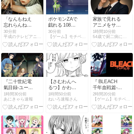
「なんもねえ
ポケモンZAで
家族で見れる
忘れらんねえ
戯れる 108匹
アニメをサブ
よ [MP3]」
目
スクで選ぶ、
30分前
30分前
1時間10分前
平成のテレビアニメ＆令和のテレビアニメ
【ゲーム】モチベーション維持日記【アニメ】
54歳で厨二病に感染しました
（『ヤニね
料金と作品数
こ』オープニ
の比較方法
ングテーマ）
『二十世紀電
【さむわんへ
『 BLEACH
氣目録-ユーレ
るつ】かわい
千年血戦篇-禍
カ・エヴリ
い
進譚- 』見ま
1時間30分前
1時間50分前
2時間20分前
あにきゃら速報
ねいろ速報さん
【ゲーム】モチベーション維持日記【アニメ】
カ-』 第6話 三
した(1話~3話)
添パークでの
音楽対決