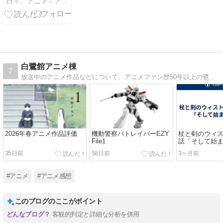
日々、アニメ - アニメ、ラノベ、ライブなどの感想です
想
白鷺館アニメ棟
7
放送中のアニメ作品などについて、アニメファン歴50年以上の鷺がツッコミを交えた与太話。
2026年春アニメ作品評価
機動警察パトレイバーEZY
杖と剣のウィス
File1
話「そして始
35日前
58日前
3ヶ月前
#アニメ
#アニメ感想
このブログのここがポイント
客観的判定と詳細な分析を併用