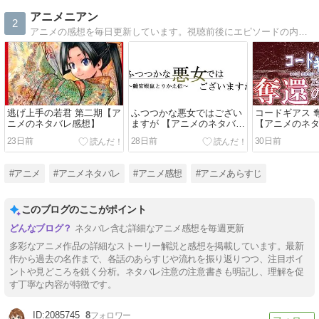
アニメニアン
2
アニメの感想を毎日更新しています。視聴前後にエピソードの内容を確認したい人、あらすじを知りたい人、見逃した人向けの内容になっています。
逃げ上手の若君 第二期【ア
ふつつかな悪女ではござい
コードギアス 
ニメのネタバレ感想】
ますが 【アニメのネタバレ
【アニメのネ
感想】
23日前
28日前
30日前
#アニメ
#アニメネタバレ
#アニメ感想
#アニメあらすじ
このブログのここがポイント
ネタバレ含む詳細なアニメ感想を毎週更新
多彩なアニメ作品の詳細なストーリー解説と感想を掲載しています。最新
作から過去の名作まで、各話のあらすじや流れを振り返りつつ、注目ポイ
ントや見どころを鋭く分析。ネタバレ注意の注意書きも明記し、理解を促
す丁寧な内容が特徴です。
2085745
8