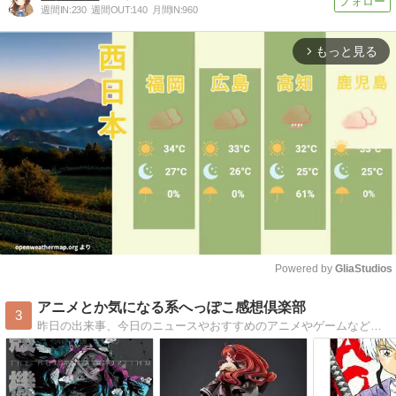
週間IN:
230
週間OUT:
140
月間IN:
960
もっと見る
arrow_forward_ios
Powered by 
GliaStudios
Mute
アニメとか気になる系へっぽこ感想倶楽部
3
昨日の出来事、今日のニュースやおすすめのアニメやゲームなどの面白い？つまらない？感想を中心にしただらだらブログです