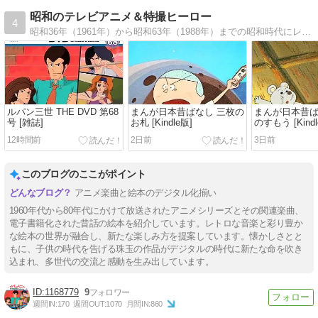
昭和のテレビアニメ＆特撮ヒーロー
4
昭和36年（1961年）から昭和63年（1988年）までの昭和時代にレギュラー放送された全570番組のテレビアニメ番組情報を掲載したブログ。
ルパン三世 THE DVD 第68
まんが日本昔ばなし 三枚の
まんが日本昔ば
号 [雑誌]
お札 [Kindle版]
のすもう [Kindl
12時間前
2日前
3日前
このブログのここがポイント
アニメ楽曲と絵本のデジタル化揃い
1960年代から80年代にかけて放送されたアニメシリーズとその関連楽曲、
電子書籍化された昔話の絵本を紹介しています。レトロな音楽と彩り豊か
な絵本の世界が融合し、新たな楽しみ方を提案しています。懐かしさとと
もに、子供の時代を告げる珠玉の作品がデジタルの時代に新たな命を吹き
込まれ、多世代の交流と感動を生み出しています。
1168779
9
週間IN:
170
週間OUT:
1070
月間IN:
860