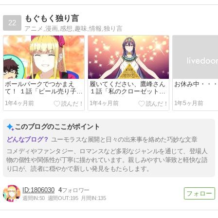
もぐもく独り言
22
アニメ,漫画,感想,趣味,情報,独り言
ボールパークでつかまえ
履いてください、鷹峰さん
お休み中・・
て！ １話「ビール売り子の
１話「私のクローゼットに
ルリコさん」…球場あるあ
なりなさい。」…ただの痴
1年4ヶ月前
1年4ヶ月前
1年5ヶ月前
るでいいのかな？ｗ
女話と思ったらｗ脅して奴
隷にする女だったのね。ま
ぁなにかしら裏があるんだ
このブログのここがポイント
ろうけどｗ
ユーモラスな展開と日々の出来事を絡めた巧妙な文章
コメディやファンタジー、ロマンスなど多彩なジャンルを通じて、登場人
物の個性や関係性が丁寧に描かれています。親しみやすい筆致と軽快な語
り口が、読者に穏やかで新しい発見をもたらします。
1806030
4
週間IN:
50
週間OUT:
195
月間IN:
135