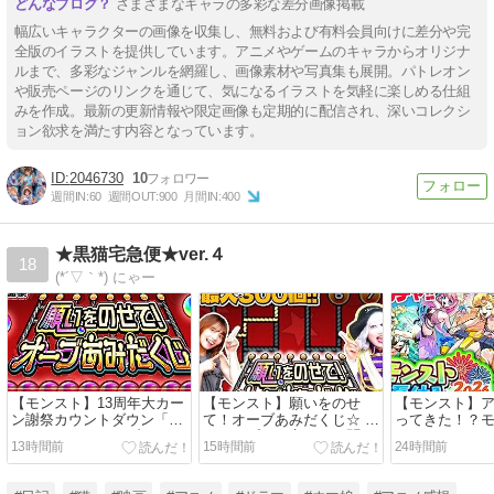
さまざまなキャラの多彩な差分画像掲載
幅広いキャラクターの画像を収集し、無料および有料会員向けに差分や完
全版のイラストを提供しています。アニメやゲームのキャラからオリジナ
ルまで、多彩なジャンルを網羅し、画像素材や写真集も展開。パトレオン
や販売ページのリンクを通じて、気になるイラストを気軽に楽しめる仕組
みを作成。最新の更新情報や限定画像も定期的に配信され、深いコレクシ
ョン欲求を満たす内容となっています。
2046730
10
週間IN:
60
週間OUT:
900
月間IN:
400
★黒猫宅急便★ver.４
18
(*´▽｀*) にゃー
【モンスト】13周年大カー
【モンスト】願いをのせ
【モンスト】
ン謝祭カウントダウン「願
て！オーブあみだくじ☆ あ
ってきた！？
いをのせて！オーブあみだ
みだのプロの言うこと聞い
み2026ガチ
13時間前
15時間前
24時間前
くじ」に挑戦！（※締切間
た結果…… 【ゴー☆ジャス
カ】
近）
動画】