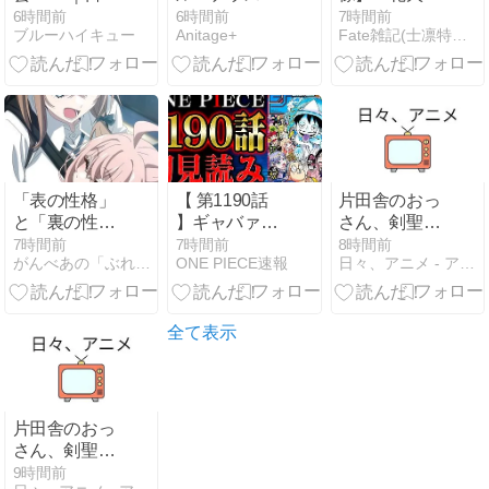
代表ビーチバ
ずうずうし
夜」黒川あか
6時間前
6時間前
7時間前
ブルーハイキュー
Anitage+
Fate雑記(士凛特化)＋あるふぁ
レー4ペア徹
い？嫌われる
ね＋鹿野千夏
底分析：水
理由と作中の
＋アーリャ＋
町・黒澤、石
言動を考察
椎名真昼＋和
島・立谷、松
栗薫子＋アリ
本姉妹の強み
ューシア＋オ
と戦術的役割
リジナルヒロ
イン
「表の性格」
【 第1190話
片田舎のおっ
と「裏の性
】ギャバァァ
さん、剣聖に
格」 魔法少女
ァァァ
なる 第7話 感
7時間前
7時間前
8時間前
がんべあの「ぶれない」キャラクター＆ストーリーの作り方
ONE PIECE速報
日々、アニメ - アニメ、ラノベ、ライブなどの感想です
リリカルなの
ン！！！！！！！！！
想
は
ワンピース最
EXCEEDS「久
新話を初見読
瀬 シイナ」と
みリアクショ
全て表示
「久瀬 セツ
ン&感想
ナ」について
考察する エニ
アグラム7ｗ
片田舎のおっ
6⇔2ｗ3
さん、剣聖に
なる 第5話 感
9時間前