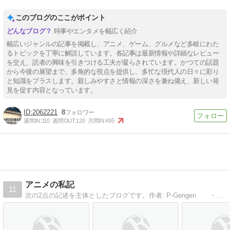
このブログのここがポイント
時事やエンタメを幅広く紹介
幅広いジャンルの記事を掲載し、アニメ、ゲーム、グルメなど多岐にわた
るトピックを丁寧に解説しています。各記事は最新情報や詳細なレビュー
を交え、読者の興味を引きつける工夫が凝らされています。かつての話題
から今後の展望まで、多角的な視点を提供し、多忙な現代人の日々に彩り
と知識をプラスします。親しみやすさと情報の深さを兼ね備え、新しい発
見を促す内容となっています。
2062221
8
週間IN:
110
週間OUT:
120
月間IN:
495
アニメの私記
11
次の2点の記述を主体としたブログです。作者: P-Gengen ・私が視聴したアニメの感想 ・バンダイナムコオンラインの「機動戦士ガンダムオンライン」に関する記述