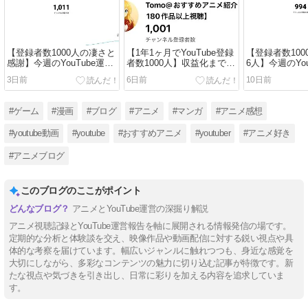
【登録者数1000人の凄さと
【1年1ヶ月でYouTube登録
【登録者数10
感謝】今週のYouTube運営
者数1000人】収益化までの
6人】今週のYou
報告(8月1日〜8月7日）
軌跡と継続できた理由3選
報告(7月25日〜
3日前
6日前
10日前
#ゲーム
#漫画
#ブログ
#アニメ
#マンガ
#アニメ感想
#youtube動画
#youtube
#おすすめアニメ
#youtuber
#アニメ好き
#アニメブログ
このブログのここがポイント
アニメとYouTube運営の深掘り解説
アニメ視聴記録とYouTube運営報告を軸に展開される情報発信の場です。
定期的な分析と体験談を交え、映像作品や動画配信に対する鋭い視点や具
体的な考察を届けています。幅広いジャンルに触れつつも、身近な感覚を
大切にしながら、多彩なコンテンツの魅力に切り込む記事が特徴です。新
たな視点や気づきを引き出し、日常に彩りを加える内容を追求していま
す。