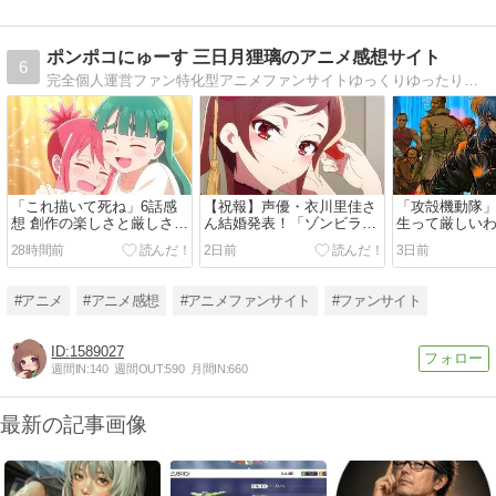
ポンポコにゅーす 三日月狸璃のアニメ感想サイト
6
完全個人運営ファン特化型アニメファンサイトゆっくりゆったり更新私自身が「ファン」だからファンの声を掬い束ねる場所を求め作ったサイトです
「これ描いて死ね」6話感
【祝報】声優・衣川里佳さ
「攻殻機動隊」
想 創作の楽しさと厳しさ、
ん結婚発表！「ゾンビラン
生って厳しい
出逢いと再会。コミティア
ドサガ」ゆうぎり、「ウマ
仕事は死の近
28時間前
2日前
3日前
閉会まで面白い初のサーク
娘」ナリタブライアン、
り合うか……
ル参加！！
「天穂のサクナヒメ」ココ
り！少佐ドジ
ロワヒメなど活躍。おめで
い！！「THE G
#アニメ
#アニメ感想
#アニメファンサイト
#ファンサイト
とうございます！！
THE SHELL」
1589027
週間IN:
140
週間OUT:
590
月間IN:
660
最新の記事画像