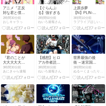
アニメ『正反
【ぐらんぶ
上原歩夢
対な君と僕』
る】強すぎる
【N】PL!N-
第18話ネット
bp7-013-N
2時間30分前
2時間50分前
3時間10分前
おしキャラっ
ねいろ速報さん
ラブライブほしいものブログ
の反応がこち
ら！
『君のことが
【感想】ヒロ
世界最強の後
大大大大大好
アカ作者読み
衛 ～迷宮国の
きな100人の
切り「笑わな
新人探索者～
3時間30分前
3時間30分前
3時間50分前
あにきゃら速報
ねいろ速報さん
ぬるーくまったりと 3rd
彼女 第3期』
いでよ しじま
TokyoMX(8/08)#06
第30話 紅葉の
さん」、面白
才能とフェス
い
ティバルの幕
開け