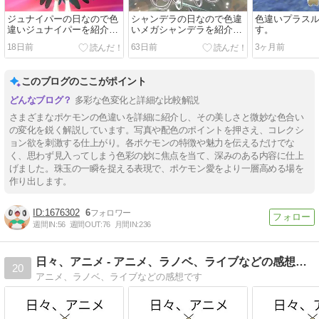
ジュナイパーの日なので色
シャンデラの日なので色違
色違いプラス
違いジュナイパーを紹介し
いメガシャンデラを紹介し
す。
ます(剣盾版)。
ます(ポケチャン版)。
18日前
63日前
3ヶ月前
このブログのここがポイント
多彩な色変化と詳細な比較解説
さまざまなポケモンの色違いを詳細に紹介し、その美しさと微妙な色合い
の変化を鋭く解説しています。写真や配色のポイントを押さえ、コレクシ
ョン欲を刺激する仕上がり。各ポケモンの特徴や魅力を伝えるだけでな
く、思わず見入ってしまう色彩の妙に焦点を当て、深みのある内容に仕上
げました。珠玉の一瞬を捉える表現で、ポケモン愛をより一層高める場を
作り出します。
1676302
6
週間IN:
56
週間OUT:
76
月間IN:
236
日々、アニメ - アニメ、ラノベ、ライブなどの感想です
20
アニメ、ラノベ、ライブなどの感想です