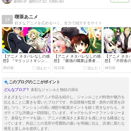
週間IN:
87
週間OUT:
312
月間IN:
384
喫茶あニメ
14
好きなアニメを広めるべく、全力で紹介するサイト
【アニメ ネタバレなしの感
【アニメ ネタバレなしの感
【アニメ ネタ
想】『マリッジトキシン』
想】『最強の職業は勇者で
想】『片田舎
（２０２６）
も賢者でもなく鑑定士
剣聖になる』
26日前
31日前
44日前
（仮）らしいですよ？』
（２０２６）
このブログのここがポイント
多彩なジャンルと独自の演出
さまざまなジャンルのアニメ作品を紹介し、ジャンルごとの特色や魅力を
伝えることに重きを置いたブログです。作品情報や監督・原作の背景を詳
述しつつ、テンションの高い感想や観賞ポイントを鋭く突きながらも、ネ
ガティブな評価は一切排除しています。ギャグからダークファンタジーま
で、多様なテーマを扱い、アニメの奥深さと多彩さを感じさせる構成とな
っています。作品ごとの見所や雰囲気の違いを明確に伝え、読者に新たな
発見と楽しみを提供します。