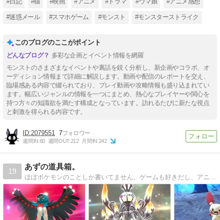
#日記
#猫
#映画
#アニメ
#ドラマ
#ウマ娘
#アニメ感想
#迷惑メール
#スマホゲーム
#モンスト
#モンスターストライク
このブログのここがポイント
多彩な企画とイベント情報を網羅
モンストのさまざまなイベントや裏話を鋭く分析し、新企画やコラボ、オ
ーディション情報まで詳細に解説します。動画や配信のレポートを交え、
臨場感ある内容で綴られており、プレイ動画や攻略情報も盛り込まれてい
ます。幅広いジャンルの情報を一つにまとめ、熱心なプレイヤーや関心を
持つ方々の知識欲を満たす構成となっています。訪れるたびに新たな視点
と刺激を得られる内容です。
2079551
7
週間IN:
60
週間OUT:
212
月間IN:
242
あずの道具箱。
19
ほぼポケモンのことしか書いてません。ゲームも好きだし、アニメも毎週欠かさず視聴してます！色違いポケモンマニア見習いです。