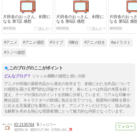
片田舎のおっさん、剣聖に
片田舎のおっさん、剣聖に
片田舎のおっ
なる 第7話 感想
なる 第6話 感想
なる 第5話 感
8時間前
8時間前
9時間前
#アニメ
#アニメ感想
#ライブ
#舞台
#アニメ好き
#aiイラスト
#ラノベ感想
このブログのここがポイント
ジャンル横断の感想と鋭い分析
アニメや特撮の最新作品から過去の名作まで、多岐にわたる作品について
の感想を届ける専門的な評論サイトです。各レビューは作品の本質を鋭く
捉え、テーマや演出のポイントを的確に分析しています。リアルな印象や
舞台設定、キャラクターの情感に焦点を当てつつも、観賞時の体験を豊か
に伝える言葉選びを重視しています。アニメファンだけでなく、深みのあ
る解釈を求める熱心な視聴者層にとって魅力的な内容となっています。
2135764
5
週間IN:
54
週間OUT:
390
月間IN:
156