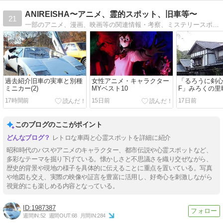
ANIREISHA〜アニメ、霊的スポット、旧車等〜
21
一部のアニメ、漫画、映画等の関連情報・考察、ミステリースポット、昭和50年前後以前の旧車とそのミニカー関連等。
過去紹介旧車の実車と別種
女性アニメ・キャラクター
「るろうに剣
ミニカー(2)
MYベスト10
F」みろくの里
ケシーン
17時間前
15日前
17日前
このブログのここがポイント
レトロな車両と心霊スポットを詳細に紹介
昭和時代のバスやアニメのキャラクター、都市伝説や心霊スポットなど、
多彩なテーマを掘り下げている。懐かしさと不思議さを織り交ぜながら、
歴史的背景や現地の様子を具体的に伝えることに重点を置いている。写真
や地図も交え、実際の映像や証言を豊富に活用し、好奇心を刺激しながら
視覚的にも楽しめる内容となっている。
1987387
週間IN:
52
週間OUT:
68
月間IN:
284