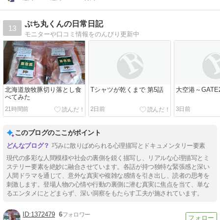
ぷち丸くんの日常日記
13
モニターや口コミ情報をのんびり更新中
北海道放牧豚切り落とし食
Tシャツが乾くまで 第5話
大空港～GATE
べてみた
21時間前
2日前
3日前
このブログのここがポイント
巧みに散りばめられる心理描写とドキュメンタリー要素
現代の多彩な人間模様や社会の裏側を鋭く描写し、リアルな心理描写とミ
ステリー要素を絶妙に融合させています。各話が持つ独特な緊張感と深い
人間ドラマを通じて、意外な真実や複雑な感情を引き出し、読者の思考を
刺激します。登場人物の心情や行動の裏側に潜む真実に焦点を当て、単な
るエンタメにとどまらず、深い洞察をもたらす工夫が施されています。
1372479
6