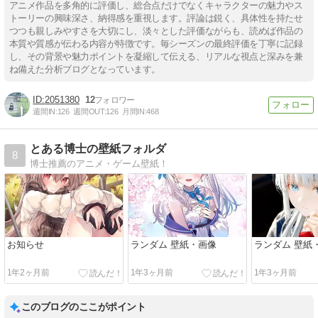
アニメ作品を多角的に評価し、総合点だけでなくキャラクターの魅力やス
トーリーの興味深さ、納得感を重視します。評論は鋭く、具体性を持たせ
つつも親しみやすさを大切にし、淡々とした評価ながらも、読めば作品の
本質や質感が伝わる内容が特徴です。毎シーズンの最終評価を丁寧に記録
し、その背景や魅力ポイントを凝縮して伝える、リアルな視点と深みを兼
ね備えた分析ブログとなっています。
2051380
12
週間IN:
126
週間OUT:
126
月間IN:
468
とある博士の壁紙フォルダ
8
博士推薦のアニメ・ゲーム壁紙！
お知らせ
ランダム 壁紙・画像
ランダム 壁紙
1年2ヶ月前
1年3ヶ月前
1年3ヶ月前
このブログのここがポイント