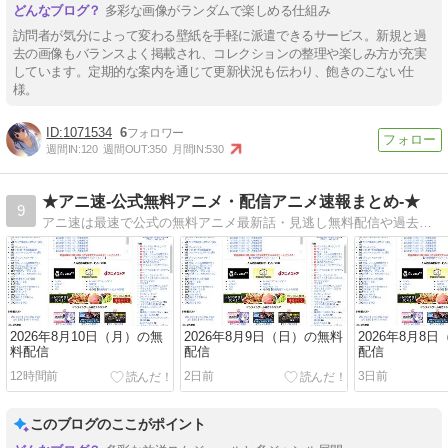
多彩な画像がランダムで楽しめる仕組み
訪問者が気分によって変わる壁紙を手軽に派遣できるサービス。新規と過
去の画像もバランスよく掲載され、コレクションの整理や楽しみ方が充実
しています。定期的な案内を通じて更新状況も伝わり、飽きのこない仕
様。
1071534
6
週間IN:
120
週間OUT:
350
月間IN:
530
★アニ速-公式無料アニメ・配信アニメ速報まとめ-★
9
アニ速は最速で公式の無料アニメ最新話・見逃し無料配信や過去アニメの一挙無料放送等、公式配信を紹介しているサイトです。
2026年8月10日（月）の無
2026年8月9日（日）の無料
2026年8月8
料配信
配信
配信
12時間前
2日前
3日前
このブログのここがポイント