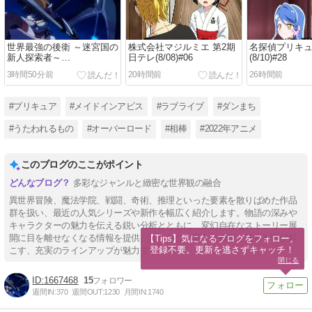
世界最強の後衛 ～迷宮国の
株式会社マジルミエ 第2期
名探偵プリキュ
新人探索者～
日テレ(8/08)#06
(8/10)#28
TokyoMX(8/08)#06
3時間50分前
20時間前
26時間前
#プリキュア
#メイドインアビス
#ラブライブ
#ダンまち
#うたわれるもの
#オーバーロード
#相棒
#2022年アニメ
このブログのここがポイント
多彩なジャンルと緻密な世界観の融合
異世界冒険、魔法学院、戦闘、奇術、推理といった要素を散りばめた作品
群を扱い、最近の人気シリーズや新作を幅広く紹介します。物語の深みや
キャラクターの魅力を伝える鋭い分析とともに、変幻自在なストーリー展
開に目を離せなくなる情報を提供。読むたびに新たな感動と興奮を呼び起
【Tips】気になるブログをフォロー。

登録不要。更新を逃さずキャッチ！
こす、充実のラインアップが魅力です。
閉じる
1667468
15
週間IN:
370
週間OUT:
1230
月間IN:
1740