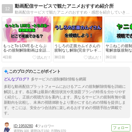
動画配信サービスで観たアニメおすすめ紹介所
12
動画配信サービスで観たアニメのおすすめ・感想を紹介していきます。
もっとTo LOVEる-とらぶ
うしろの正面カムイさんの
ヤニねこの規制
る-の規制解除動画は全話ど
規制なし解除(完全デレギュ
竜解放版規制な
こで見れる？ヤバい！
ラ版)アニメ動画をフル視聴
どこで見れる
4日前
38日前
39日前
できる？すごい！
このブログのここがポイント
多サービスの規制解除情報を網羅
多彩な動画配信プラットフォームにおけるアニメの規制解除情報を詳細に
解説します。各記事は最新の配信状況や見放題プランの特長を分かりやす
く紹介し、正規の視聴方法を案内します。異なるサービスの規制有無や最
新動向を比較し、未来の視聴体験をより豊かにするための情報を提供しま
す。そこには、安全かつ合法的に楽しめるおすすめの視聴手段が満載で
す。
1959280
4
週間IN:
100
週間OUT:
150
月間IN:
370