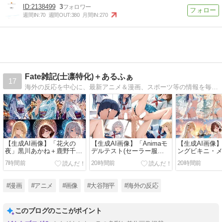
2138499
3
週間IN:
70
週間OUT:
380
月間IN:
270
Fate雑記(士凛特化)＋あるふぁ
17
海外の反応を中心に、最新アニメ＆漫画、スポーツ等の情報を毎日紹介
【生成AI画像】「花火の
【生成AI画像】「Animaモ
【生成AI画像
夜」黒川あかね＋鹿野千夏
デルテスト(セーラー服
ングビキニ・
＋アーリャ＋椎名真昼＋和
ver)」黒川あかね＋鹿野千
黒川あかね＋
7時間前
20時間前
20時間前
栗薫子＋アリューシア＋オ
夏＋アーリャ＋椎名真昼＋
ーリャ＋椎名
リジナルヒロイン
桜島麻衣＋水原千鶴＋和栗
子＋アリュー
薫子＋山城恋＋樋口円香＋
ナルヒロイン＋
#漫画
#アニメ
#画像
#大谷翔平
#海外の反応
朝凪海＋アリューシア【R-
18】
このブログのここがポイント