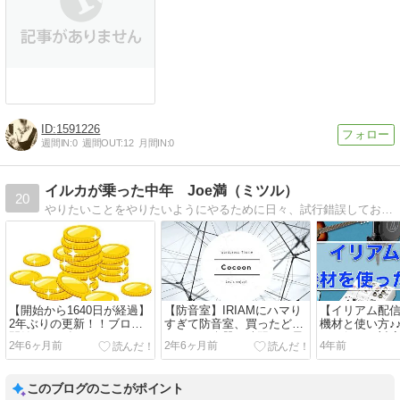
1591226
週間IN:
0
週間OUT:
12
月間IN:
0
イルカが乗った中年 Joe満（ミツル）
20
やりたいことをやりたいようにやるために日々、試行錯誤しております。基本的に自分の好きなことや伝えたいことなど、アップしていくブログです。音楽が好き！ガジェット系が好き！哲学にも興味がある！今後もよろしくお願いします。
【開始から1640日が経過】
【防音室】IRIAMにハマり
【イリアム配
2年ぶりの更新！！ブログ
すぎて防音室、買ったどー
機材と使い方♪
開始から４年６ヶ月が経ち
ーー！！楽器の練習にも最
なら何でも対
2年6ヶ月前
2年6ヶ月前
4年前
ました！2年もブログを休
適♪♪
もの！！(о´∀`о)
むとどうなるのか！！！
このブログのここがポイント