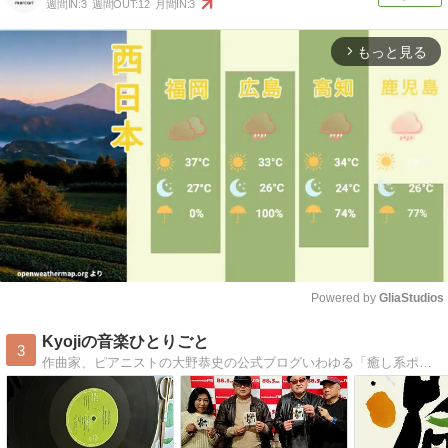
週間IN:
3
週間OUT:
12
月間IN:
3
もっと見る
arrow_forward_ios
Powered by 
GliaStudios
Mute
Kyojiの音楽ひとりごと
3
作曲家、ピアニストの大野恭史の公式ブログいわゆる「癒し系ポップス」ヒーリング音楽、劇伴音楽が得意といわれています。