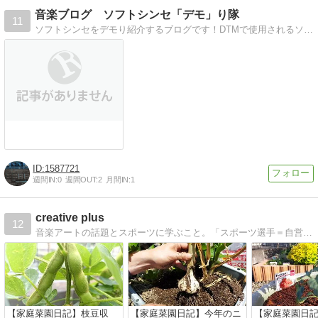
音楽ブログ ソフトシンセ「デモ」り隊
11
ソフトシンセをデモり紹介するブログです！DTMで使用されるソフトシンセをひたすらデモりまくり、つぶやくブログです。
1587721
週間IN:
0
週間OUT:
2
月間IN:
1
creative plus
12
音楽アートの話題とスポーツに学ぶこと。「スポーツ選手＝自営業」と言う角度から自己マネージメントを考えます
【家庭菜園日記】枝豆収
【家庭菜園日記】今年のニ
【家庭菜園日