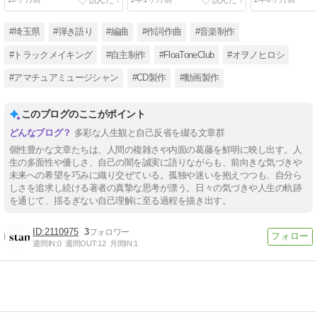
#埼玉県
#弾き語り
#編曲
#作詞作曲
#音楽制作
#トラックメイキング
#自主制作
#FloaToneClub
#オヲノヒロシ
#アマチュアミュージシャン
#CD製作
#動画製作
このブログのここがポイント
多彩な人生観と自己反省を綴る文章群
個性豊かな文章たちは、人間の複雑さや内面の葛藤を鮮明に映し出す。人
生の多面性や優しさ、自己の闇を誠実に語りながらも、前向きな気づきや
未来への希望を巧みに織り交ぜている。孤独や迷いを抱えつつも、自分ら
しさを追求し続ける著者の真摯な思考が漂う。日々の気づきや人生の軌跡
を通じて、揺るぎない自己理解に至る過程を描き出す。
2110975
3
週間IN:
0
週間OUT:
12
月間IN:
1