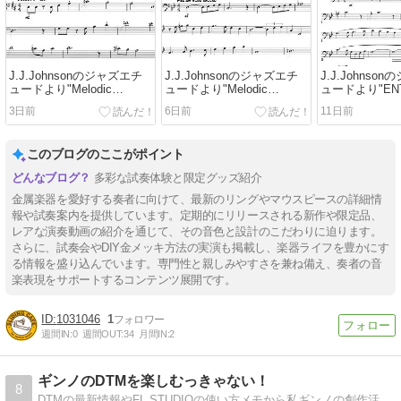
J.J.Johnsonのジャズエチ
J.J.Johnsonのジャズエチ
J.J.Johnso
ュードより"Melodic
ュードより"Melodic
ュードより"ENT
Exercise 13"(楽譜記載あり)
Exercise 12"(楽譜記載あり)
(楽譜記載あり)
3日前
6日前
11日前
このブログのここがポイント
多彩な試奏体験と限定グッズ紹介
金属楽器を愛好する奏者に向けて、最新のリングやマウスピースの詳細情
報や試奏案内を提供しています。定期的にリリースされる新作や限定品、
レアな演奏動画の紹介を通じて、その音色と設計のこだわりに迫ります。
さらに、試奏会やDIY金メッキ方法の実演も掲載し、楽器ライフを豊かにす
る情報を盛り込んでいます。専門性と親しみやすさを兼ね備え、奏者の音
楽表現をサポートするコンテンツ展開です。
1031046
1
週間IN:
0
週間OUT:
34
月間IN:
2
ギンノのDTMを楽しむっきゃない！
8
DTMの最新情報やFL STUDIOの使い方メモから私ギンノの創作活動等