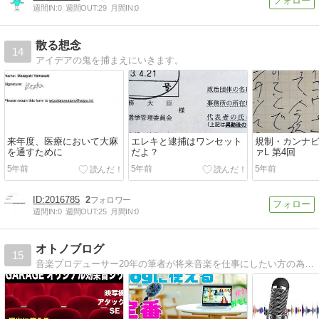
週間IN:
0
週間OUT:
29
月間IN:
0
散る想念
14
アイデアの鬼を捕まえにいきます。
来年度、医療において大麻
エレキと逮捕はワンセット
規制・カンナ
を通すために
だよ？
ァL 第4回
5年前
5年前
5年前
2016785
2
週間IN:
0
週間OUT:
25
月間IN:
0
オトノブログ
15
音楽プロデューサー20年の筆者が将来音楽を仕事にしたい方の為に役立つ情報を発信しているブログです。