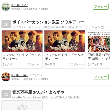
2076029
週間IN:
0
週間OUT:
18
月間IN:
0
ボイスパーカッション教室 ソウルアロー
18
ボイスパーカッション教室が1回2900円ボイスパーカッション教室が1回2900円から！ソウルアロー株式会社が運営するボイ
フジテレビドラマ「ラムネ
フジテレビドラマ「ラムネ
TBS 世界の匠
モンキー」
モンキー」
突 決戦！タイ
ン
5ヶ月前
5ヶ月前
1年7ヶ月前
1615145
2
週間IN:
0
週間OUT:
15
月間IN:
0
音楽万事屋 おんがくよろずや
19
Ghetto Music Japan [B-SIDE WORKS GROUP]