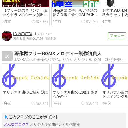
【フリー効果音リンク】映
Vlog演出に使える定番効果
おすすめDTM
画やドラマのシーン演出に
音２０選！音のGARAGEチ
料金やセット
使える！YouTube動画編集
ャンネル
心者向け簡単
4年前
4年前
4年前
用
2070778
1
週間IN:
0
週間OUT:
24
月間IN:
0
著作権フリーBGM&メロディー制作請負人
16
JASRACへの著作権料支払いがないオリジナルBGM CDの販売。貴方のオリジナルの歌詞から、1小節のメロディーから、貴方のメロディーを制作します
オリジナル曲のご紹介 涙雨
オリジナル曲のご紹介 さざ
オリジナル曲の
んかの花
トライアング
3年前
3年前
3年前
このブログのここがポイント
オリジナル楽曲紹介と配信情報