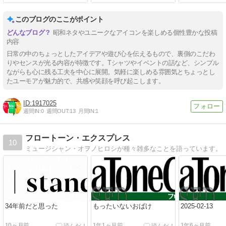
このブログのここがポイント
昭和ネタやユニークなアイコンを楽しめる個性豊かな投稿
内容
日常の中のちょっとしたアイデアや遊び心を伝えるもので、裏側のこだわ
りやセンスが光る内容が特徴です。Tシャツやイベントの話など、シンプル
ながらも心に残る工夫を中心に展開。気軽に楽しめる雰囲気とちょっとし
たユーモアが魅力的で、共感や笑顔を呼び起こします。
1917025
週間IN:
0
週間OUT:
13
月間IN:
1
フロートーン・エクスプレス
10
ミュージシャン・オヲノヒロシが種々雑多なことを語っています。
34年前だと思った
もったいないおばけ
2025-02-13
10ヶ月前
1年1ヶ月前
1年6ヶ月前