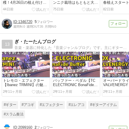
穫！4月26日の植え付けか
ンニク栽培はもともと大玉
春植えスター
ら54日、今年は当たり年だ
種球だったけど、想像以上
ニトマトに加
44日前
75日前
82日前
ったと思う
にでかく育ってテンション
カに初挑戦！
上がった
1346720
5
週間IN:
0
週間OUT:
35
月間IN:
0
ぎ・たーたんブログ
13
音楽・楽器に特化した『音楽ジャンルブログ』です。主にギター、音楽機材、その他楽器について紹介やレビュー記事などを掲載。音楽歴20年以上の管理人が経験や実績などを参考に情報を発信しています。
トレモロ・エフェクター
バッファー・ペダル【TC
オーバードライ
【Ibanez TRMINI】の魅力
ELECTRONIC BonaFide
VALVENERGY 
とデメリット
Buffer】の魅力とデメリッ
DRIVE】の魅
2年11ヶ月前
2年11ヶ月前
2年11ヶ月前
ト
ト
#ギター
#アコギ
#エフェクター
#エレアコ
#ギターアイテム
#スラム奏法
2099160
2