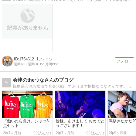
1754612
1
週間IN:
0
週間OUT:
2
月間IN:
2
会津のtheつなさんのブログ
9
福島県会津若松市で音楽活動しております愉快なつなさんです。ライブ,イベント,演奏,レコーディング,CD製作,録音機材等,スピリチュアルなお話も少々しております…
『働いたら負け』シャツ3
皆様、あけまして おめでと
喝祭きたかた20
点セット
うございます！
2年7ヶ月前
2年7ヶ月前
2年9ヶ月前