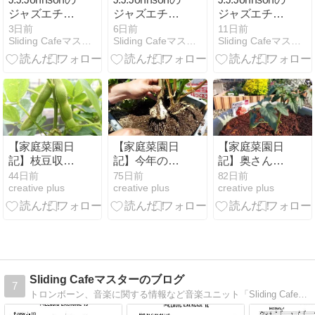
ジャズエチュ
ジャズエチュ
ジャズエチュ
ードよ
ードよ
ードよ
3日前
6日前
11日前
Sliding Cafeマスターのブログ
Sliding Cafeマスターのブログ
Sliding Cafeマスターのブログ
り"Melodic
り"Melodic
り"ENTR'ACTE"
Exercise 13"
Exercise 12"
(楽譜記載あ
(楽譜記載あ
(楽譜記載あ
り)
り)
り)
【家庭菜園日
【家庭菜園日
【家庭菜園日
記】枝豆収
記】今年のニ
記】奥さんの
穫！4月26日
ンニク栽培は
春植えスター
44日前
75日前
82日前
creative plus
creative plus
creative plus
の植え付けか
もともと大玉
ト。今年はミ
ら54日、今年
種球だったけ
ニトマトに加
は当たり年だ
ど、想像以上
えて小玉スイ
ったと思う
にでかく育っ
カに初挑戦！
てテンション
上がった
Sliding Cafeマスターのブログ
7
トロンボーン、音楽に関する情報など音楽ユニット「Sliding Cafe」マスター岩崎 浩のコラム