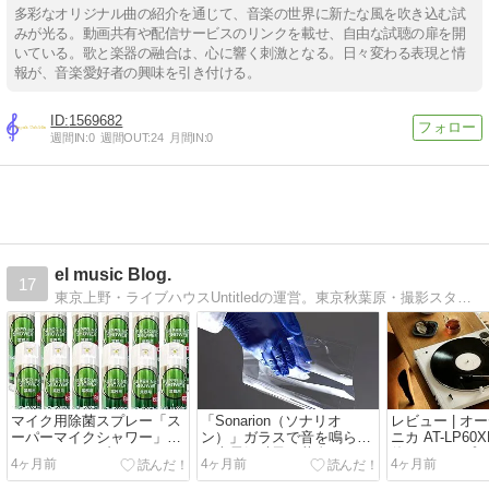
多彩なオリジナル曲の紹介を通じて、音楽の世界に新たな風を吹き込む試
みが光る。動画共有や配信サービスのリンクを載せ、自由な試聴の扉を開
いている。歌と楽器の融合は、心に響く刺激となる。日々変わる表現と情
報が、音楽愛好者の興味を引き付ける。
1569682
週間IN:
0
週間OUT:
24
月間IN:
0
el music Blog.
17
東京上野・ライブハウスUntitledの運営。東京秋葉原・撮影スタジオRADIOVOX AKIHABARAの運営。レコーディング、ライブ配信、Youtube配信、マスタリング、ミックス、防音工事、スタジオ施工など。
マイク用除菌スプレー「ス
「Sonarion（ソナリオ
レビュー | オ
ーパーマイクシャワー」カ
ン）」ガラスで音を鳴らす
ニカ AT-LP60
ラオケ・ライブハウス・ス
日本電気硝子の革命
使ってシンプ
4ヶ月前
4ヶ月前
4ヶ月前
タジオで15年使われ続ける
が身近になっ
理由