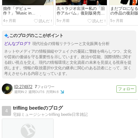
拙作「デビュー
久々ラジオ出演ー私の「旧
まだプロにな
作？」”Music in
作アルバム」復刻版発売に
の作品の復刻版"M
DNA”LP（Vynil）発売
合せて
DNA" が3月27
4ヶ月前
5ヶ月前
5ヶ月前
約受付中!!
このブログのここがポイント
現代社会の情報リテラシーと文化振興を分析
ネットやメディアの情報操縦やフェイクの蔓延に警鐘を鳴らしつつ、文化
や芸術の価値を守る重要性を示しています。政治や芸能、国際情勢に関す
る鋭い視点を交え、現代の情報環境と文化資産の未来を見据える視座を提
供します。情報の取捨選択や文化の継承に関心のある読者にとって、深く
考えさせられる内容となっています。
274972
7
週間IN:
2
週間OUT:
6
月間IN:
8
trifling beetleのブログ
4
宅録ミュージシャンtrifling beetle日常雑記