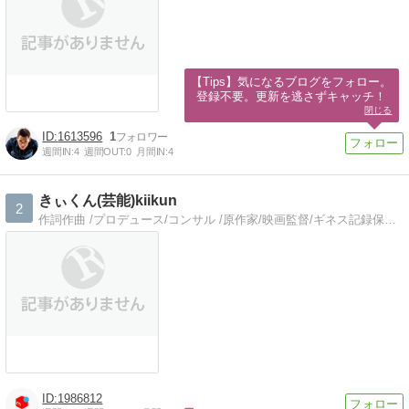
【Tips】気になるブログをフォロー。

登録不要。更新を逃さずキャッチ！
閉じる
1613596
1
週間IN:
4
週間OUT:
0
月間IN:
4
きぃくん(芸能)kiikun
2
作詞作曲 /プロデュース/コンサル /原作家/映画監督/ギネス記録保持者https://mobile.twitter.com/kiikun555/
1986812