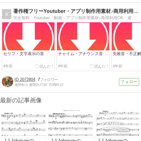
著作権フリーYoutuber・アプリ制作用素材♪商用利用OK
6
完全無料、Youtuber・動画・アプリ制作用素材♪商用利用OK・著作権フリー音源
セリフ・文字表示の音
チャイム・アナウンス音
失敗音・不正
4年前
4年前
4年前
2072804
7
週間IN:
0
週間OUT:
60
月間IN:
10
最新の記事画像
J.J.Johnsonの
J.J.Johnsonの
J.J.Johnsonの