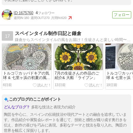
1675760
4
週間IN:
180
週間OUT:
270
月間IN:
620
スペインタイル制作日記と鎌倉
17
鎌倉からスペインタイルの風をお届け！生徒さんと楽しい時間〜カマクランタイル
トルコ♡カッパドキアの気
7月の生徒さんの作品のご
トルコ♡カッ
球 & 七里ヶ浜の初夏の風物
紹介& 大船「ライプン」
球 & 七里ヶ浜「
詩
6日前
13日前
19日前
このブログのここがポイント
多彩な技法と表現力の紹介
陶芸を中心に、スペインの伝統技法や現代アートとの融合を追求していま
す。作品紹介や展覧会レポートを通じて、技術と感性が織り成す奥行きを
伝え、創作の喜びを巧みに表現。多彩なテーマと技法を取り入れ、陶芸の
世界を幅広く深掘りします。