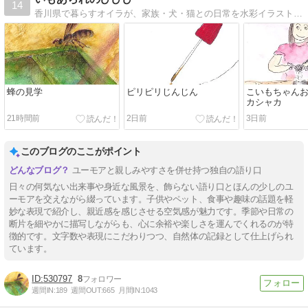
14
香川県で暮らすオイラが、家族・犬・猫との日常を水彩イラストで綴る絵日記ブログ。子育て、暮らし、地域の,日々びびびな小さな出来事を描いて書いています。
蜂の見学
ピリピリじんじん
こいもちゃんお
カシャカ
21時間前
2日前
3日前
このブログのここがポイント
ユーモアと親しみやすさを併せ持つ独自の語り口
日々の何気ない出来事や身近な風景を、飾らない語り口とほんの少しのユ
ーモアを交えながら綴っています。子供やペット、食事や趣味の話題を軽
妙な表現で紹介し、親近感を感じさせる空気感が魅力です。季節や日常の
断片を細やかに描写しながらも、心に余裕や楽しさを運んでくれるのが特
徴的です。文字数や表現にこだわりつつ、自然体の記録として仕上げられ
ています。
530797
8
週間IN:
189
週間OUT:
665
月間IN:
1043