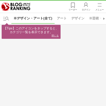
リーダー
ログイン
メニュー
※デザイン・アート(全て)
アート
デザイン
※芸術・人
【Tips】このアイコンをタップすると、

カテゴリ一覧を表示できます。
閉じる