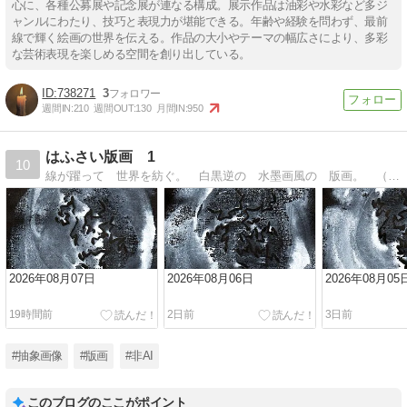
心に、各種公募展や記念展が連なる構成。展示作品は油彩や水彩など多ジ
ャンルにわたり、技巧と表現力が堪能できる。年齢や経験を問わず、最前
線で輝く絵画の世界を伝える。作品の大小やテーマの幅広さにより、多彩
な芸術表現を楽しめる空間を創り出している。
738271
3
週間IN:
210
週間OUT:
130
月間IN:
950
はふさい版画 1
10
線が躍って 世界を紡ぐ。 白黒逆の 水墨画風の 版画。 （１／ｆ） に ゆらいでいたら おなぐさみ。
2026年08月07日
2026年08月06日
2026年08月05
19時間前
2日前
3日前
#抽象画像
#版画
#非AI
このブログのここがポイント