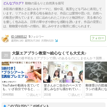
動物の温もりと自然美を描写
水彩画の優雅さと温かみをテーマに、猫や花、風景などを巧みに表現して
います。リアルさと夢見心地を融合させ、作品には愛情や思い出、自然へ
の敬意が満ちています。絵に込められたこだわりと物語性が、見る者の心
を優しく包み込み、日常の華やぎや静かな感動を誘います。作品の背景に
は、動物愛や自然への憧れ、親しみやすさが随所に感じられます。
1890512
5
週間IN:
140
週間OUT:
260
月間IN:
520
大阪エアブラシ教室〜絵心なくても大丈夫♪
20
人生の後半戦をエアブラシで潤いのあるものにしませんか？国際エアアート協会®大阪本部：大阪市鶴見区エアブラシ教室・エアブラシ通信講座・エアブラシ動画レッスン・絵心無しOK・色々なエアブラシの使い道楽しみ方も紹介！
YouTubeや動画を見ていて
皆さんがご自分のペースで
郵便受けの団
も、いざ自分でやると、思
楽しみながら描かれていま
ラシの道具に
うようにできません
す。５月前半の様子
＾
35時間前
2日前
2日前
このブログのここがポイント