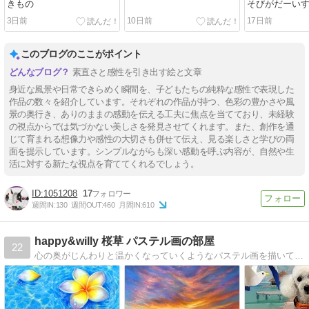
きもの
そびがだーい
3日前
10日前
17日前
このブログのここがポイント
素直さと感性を引き出す絵と文章
身近な風景や日常できらめく瞬間を、子どもたちの純粋な感性で表現した
作品の数々を紹介しています。それぞれの作品が持つ、色彩の豊かさや風
景の奥行き、ありのままの感動を伝える工夫に焦点を当てており、未経験
の視点からでは気づかない美しさを発見させてくれます。また、創作を通
じて育まれる想像力や感性の大切さも併せて伝え、見る楽しさと学びの両
面を提示しています。シンプルながらも深い感動を呼ぶ内容が、自然や生
活に対する新たな視点を育ててくれるでしょう。
1051208
17
週間IN:
130
週間OUT:
460
月間IN:
610
happy&willy 桜草 パステル画の部屋
22
心の奥がじんわりと温かくなっていくようなパステル画を描いています。ペット似顔絵、笑顔になるパステルアート教室、ちょっとリアルな動物アート教室をご紹介します。