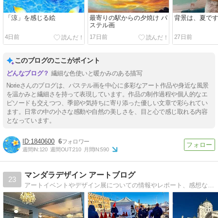
「涼」を感じる絵
最寄りの駅からの夕焼け パ
背景は、夏で
ステル画
4日前
17日前
27日前
このブログのここがポイント
繊細な色使いと暖かみのある描写
Norieさんのブログは、パステル画を中心に多彩なアート作品や身近な風景
を温かみと繊細さを持って表現しています。作品の制作過程や個人的なエ
ピソードも交えつつ、季節や気持ちに寄り添った優しい文章で彩られてい
ます。日常の中の小さな感動や自然の美しさを、目と心で感じ取れる内容
となっています。
1840600
6
週間IN:
120
週間OUT:
210
月間IN:
590
マンダラデザイン アートブログ
23
アートイベントやデザイン展についての情報やレポート、感想など。「千年曼荼羅」を運営する東京在住ウェブデザイナーが書いています。