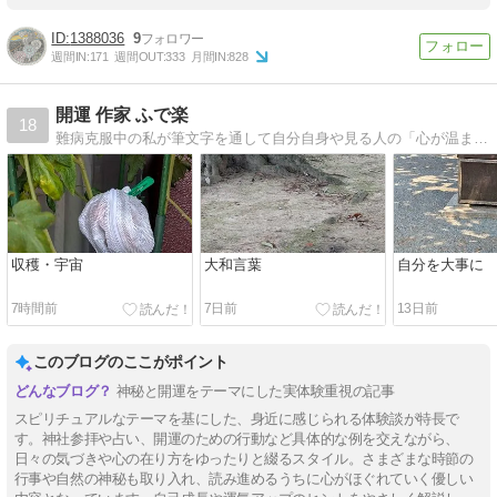
1388036
9
週間IN:
171
週間OUT:
333
月間IN:
828
開運 作家 ふで楽
18
難病克服中の私が筆文字を通して自分自身や見る人の「心が温まる！元気が出る！金運を上げる」品物 をお届けしています。メルカリ（ふで楽）・TwitterとInstagram（@huderaku）Facebook（小島鈴華）にて活動中です
収穫・宇宙
大和言葉
自分を大事に
7時間前
7日前
13日前
このブログのここがポイント
神秘と開運をテーマにした実体験重視の記事
スピリチュアルなテーマを基にした、身近に感じられる体験談が特長で
す。神社参拝や占い、開運のための行動など具体的な例を交えながら、
日々の気づきや心の在り方をゆったりと綴るスタイル。さまざまな時節の
行事や自然の神秘も取り入れ、読み進めるうちに心がほぐれていく優しい