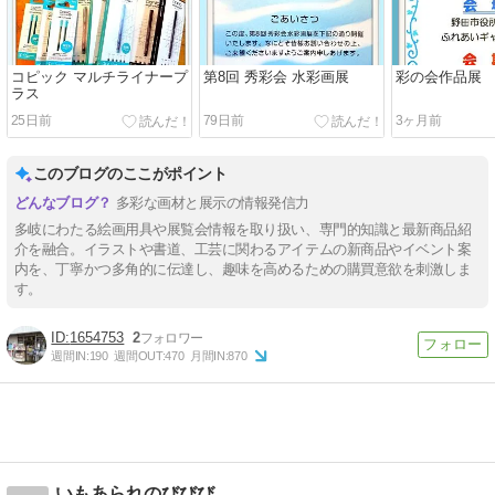
コピック マルチライナープ
第8回 秀彩会 水彩画展
彩の会作品展
ラス
25日前
79日前
3ヶ月前
このブログのここがポイント
多彩な画材と展示の情報発信力
多岐にわたる絵画用具や展覧会情報を取り扱い、専門的知識と最新商品紹
介を融合。イラストや書道、工芸に関わるアイテムの新商品やイベント案
内を、丁寧かつ多角的に伝達し、趣味を高めるための購買意欲を刺激しま
す。
1654753
2
週間IN:
190
週間OUT:
470
月間IN:
870
いもあられのびびび