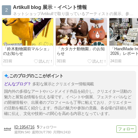
Artikull blog 展示・イベント情報
2
ネットショップArtikullで取り扱っているアーティストの展示、参加イベント、ワークショップなどの情報を紹介していきます。
「鈴木動物園前マルシェ」
「カタカナ動物園」のお知
「HandMade In 
のお知らせ
らせ
2026」レポー
2日前
3日前
24日前
このブログのここがポイント
多彩な展示とクリエイター情報掲載
国内外の多様なアートやハンドメイド作品を紹介し、クリエイター活動の
魅力と展覧会情報を伝える場です。イベントや個展、フェスティバルなど
の開催情報や、出展者のプロフィールも丁寧に帖えており、クリエイター
の活動を幅広く紹介します。作品の魅力や参加の意義、各会場の詳細も明
確に伝え、文化や技術への関心を高める内容となっています。
1954716
5
週間IN:
540
週間OUT:
780
月間IN:
2410