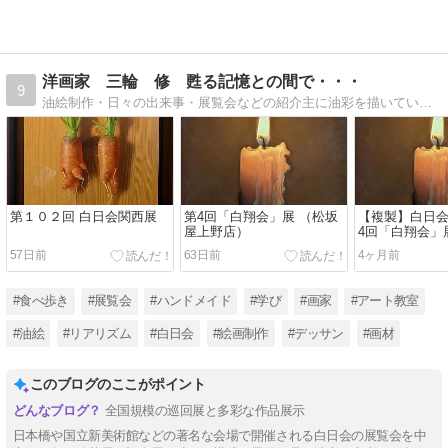
洋画家 三輪 修 甦る記憶との間で・・・
9
油絵制作・日々の出来事・展覧会などの紹介主に油彩を描いています。
第１０２回 白日会関西展
第4回「白翔会」展 （松坂
【複製】白日会
屋上野店）
4回「白翔会」
57日前
63日前
4ヶ月前
#食べ歩き
#展覧会
#ハンドメイド
#学び
#画家
#アート教室
#油絵
#リアリズム
#白日会
#絵画制作
#デッサン
#画材
このブログのここがポイント
全国規模の巡回展と多彩な作品展示
日本橋や国立新美術館などの著名な会場で開催される白日会の展覧会を中