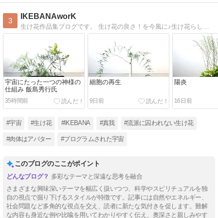
IKEBANAworK
3
生け花作品集ブログです。 生け花の良さ！を今風に♪生け花らしくない作品も生けています。
宇宙にたった一つの神様の
細胞の再生
陽炎
仕組み 飯島秀行氏
35時間前
9日前
16日前
#宇宙
#生け花
#IKEBANA
#真我
#流派に囚われない生け花
#肉体はアバター
#プログラムされた宇宙
このブログのここがポイント
多彩なテーマと深遠な思考を融合
さまざまな興味深いテーマを幅広く扱いつつ、科学やスピリチュアルを独
自の視点で掘り下げるスタイルが特徴です。記事には自然やエネルギー、
社会問題など多角的な視点を交え、読者に新たな気付きを促します。難解
な内容も身近な例や比喩を用いてわかりやすく伝え、奥深さと親しみやす