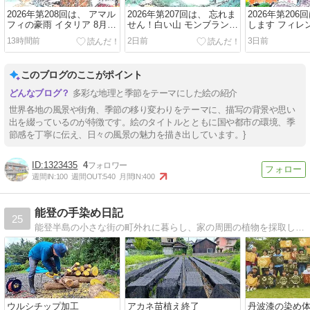
2026年第208回は、 アマル
2026年第207回は、 忘れま
2026年第206
フィの豪雨 イタリア 8月7
せん！白い山 モンブラン
します フィレ
日描く
フランス・イタリア 8月6日
トラルマーケッ
13時間前
2日前
3日前
描く
く
このブログのここがポイント
多彩な地理と季節をテーマにした絵の紹介
世界各地の風景や街角、季節の移り変わりをテーマに、描写の背景や思い
出を綴っているのが特徴です。絵のタイトルとともに国や都市の環境、季
節感を丁寧に伝え、日々の風景の魅力を描き出しています。}
1323435
4
週間IN:
100
週間OUT:
540
月間IN:
400
能登の手染め日記
25
能登半島の小さな街の町外れに暮らし、家の周囲の植物を採取して煮出し、手描き、手染め、手絞りの草木染作品と、アクリル水彩画を創作しています。大切なことを忘れてしまいそうなので、忘れないように記録する日々です。
ウルシチップ加工
アカネ苗植え終了
丹波漆の染め