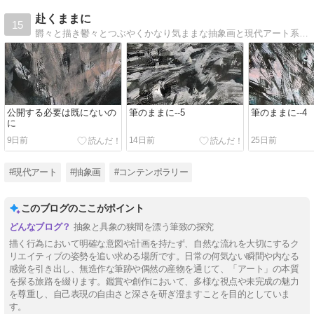
赴くままに
15
欝々と描き鬱々とつぶやくかなり気ままな抽象画と現代アート系のブログです
公開する必要は既にないの
筆のままに--5
筆のままに--4
に
9日前
14日前
25日前
#現代アート
#抽象画
#コンテンポラリー
このブログのここがポイント
抽象と具象の狭間を漂う筆致の探究
描く行為において明確な意図や計画を持たず、自然な流れを大切にするク
リエイティブの姿勢を追い求める場所です。日常の何気ない瞬間や内なる
感覚を引き出し、無造作な筆跡や偶然の産物を通じて、「アート」の本質
を探る旅路を綴ります。鑑賞や創作において、多様な視点や未完成の魅力
を尊重し、自己表現の自由さと深さを研ぎ澄ますことを目的としていま
す。