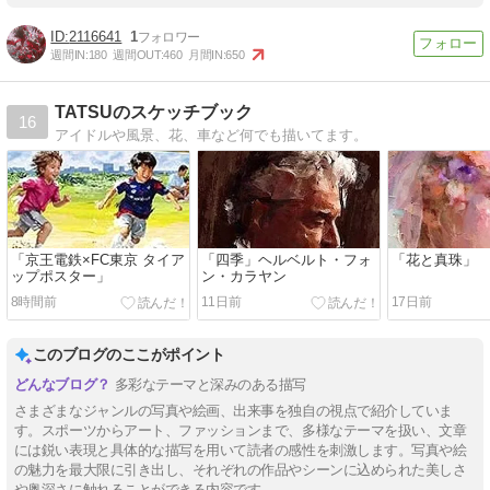
2116641
1
週間IN:
180
週間OUT:
460
月間IN:
650
TATSUのスケッチブック
16
アイドルや風景、花、車など何でも描いてます。
「京王電鉄×FC東京 タイア
「四季」ヘルベルト・フォ
「花と真珠」
ップポスター」
ン・カラヤン
8時間前
11日前
17日前
このブログのここがポイント
多彩なテーマと深みのある描写
さまざまなジャンルの写真や絵画、出来事を独自の視点で紹介していま
す。スポーツからアート、ファッションまで、多様なテーマを扱い、文章
には鋭い表現と具体的な描写を用いて読者の感性を刺激します。写真や絵
の魅力を最大限に引き出し、それぞれの作品やシーンに込められた美しさ
や奥深さに触れることができる内容です。