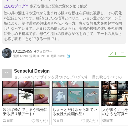
多彩な模様と配色の変化を追う解説
絵の具の溜まりや流れから生まれる様々な模様を詳細に観察し、その変化
を記録しています。細部にわたる描写とバリエーション豊かなパターン分
析により、制作過程の興味深さを伝える一方、豊かな想像力を喚起する内
容となっています。おまけの画像も添えられ、実際の模様の違いを視覚的
に楽しめる構成です。彩色や流れの微細な変化を通じて、アートの奥深さ
を感じ取ることができる一冊です。
2125455
4
週間IN:
210
週間OUT:
1130
月間IN:
890
Senseful Design
11
センスのいいデザインを見つけるブログです 目に映るすべてのものが素敵で楽しく、心躍るような毎日を送りたいあなたに！
吹けば飛んでしまう指先に
ちょっとだけ水から出てい
人が歩く足元
乗る折り紙アート♪
る女性の絵画作品♪
のような写真〜^
29日前
46日前
60日前