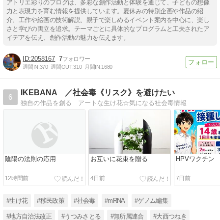
アトリエ彩りのブログは、多彩な創作活動と体験を通じて、子どもの想像
力と表現力を育む情報を提供しています。夏休みの特別企画や作品の紹
介、工作や絵画の技術解説、親子で楽しめるイベント案内を中心に、楽し
さと学びの両立を追求。テーマごとに具体的なプログラムと工夫されたア
イデアを伝え、創作活動の魅力を伝えます。
2058167
7
週間IN:
370
週間OUT:
310
月間IN:
1680
IKEBANA ／社会毒《リスク》を避けたい
6
独自の作品を創る アートな生け花☆気になる社会毒情報
陰陽の法則の応用
お互いに花束を贈る
HPVワクチン
12時間前
4日前
7日前
#生け花
#移民政策
#社会毒
#mRNA
#ゲノム編集
#地方自治法改正
#うつみさとる
#無所属連合
#大西つねき