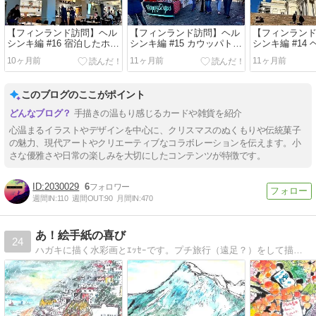
【フィンランド訪問】ヘル
【フィンランド訪問】ヘル
【フィンラン
シンキ編 #16 宿泊したホテ
シンキ編 #15 カウッパトリ
シンキ編 #14
ルアーサー（Hotel Arthur,
市場（Kauppatori / Market
秀麗なシンボル
10ヶ月前
11ヶ月前
11ヶ月前
Helsinki）は歴史的建築物
Square）でハンドメイド石
大聖堂（Helsink
だった
けんの「ハッピーソープ」
Cathedral
を買った！
単
このブログのここがポイント
手描きの温もり感じるカードや雑貨を紹介
心温まるイラストやデザインを中心に、クリスマスのぬくもりや伝統菓子
の魅力、現代アートやクリエーティブなコラボレーションを伝えます。小
さな優雅さや日常の楽しみを大切にしたコンテンツが特徴です。
2030029
6
週間IN:
110
週間OUT:
90
月間IN:
470
あ！絵手紙の喜び
24
ハガキに描く水彩画とｴｯｾｰです。プチ旅行（遠足？）をして描いています。現在修行中です。