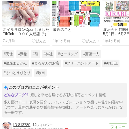
ネイルサロンOpenしました
最近のこと
展示会✨ 甘味
TikTok１０００人感謝です
5月1日～6月2
7ヶ月前
1年1ヶ月前
1年4ヶ月前
#天使
#動物
#龍
#神社
#ヒーリング
#斎藤一人
#銀座まるかん
#まるかんのお店
#フリーハンドアート
#ANGEL
#さいとうひとり
#原画
このブログのここがポイント
癒しと幸せを届ける多彩な描写とイベント情報
多方面のアート表現を紹介し、インスピレーションや癒しを促す内容が中
心です。最新の展示会や販売情報も掲載し、アートを楽しむきっかけとな
る一冊です。
813780
12