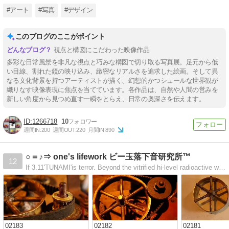
#アート
#写真
#デザイン
このブログのここがポイント
視点と構図にこだわった映像作品
多彩な日常風景を非凡な視点と巧みな構図で切り取る写真展。足元から低
い目線、割れた鏡の映り込み、緻密なリアルさを追求した絵画。そして異
なる文化背景を持つアーティストが描く、幻想的かつシュールな世界観が
織りなす映像表現に焦点を当てています。各作品は、自然や人間の営みを
新しい角度から見つめ直す一瞬をとらえ、日常の奥深さを伝えます。
1266718
10
週間IN:
200
週間OUT:
220
月間IN:
890
○＝♪⇒ one's lifework ビー玉落下音研究所™
12
If 3.11'TUNAMI'is terror. Beyond the vitrified hi-level radioactive waste.Doesn't do palladium plating to brass.
02183
02182
02181