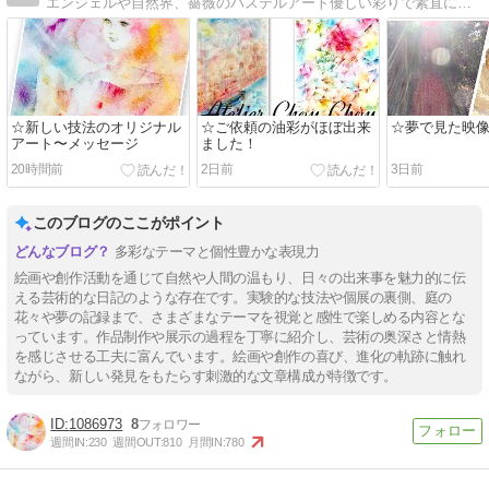
エンジェルや自然界、薔薇のパステルアート優しい彩りで素直に感性のおもむくまま、天使たちに導かれて描いてます
☆新しい技法のオリジナル
☆ご依頼の油彩がほぼ出来
☆夢で見た映
アート〜メッセージ
ました！
20時間前
2日前
3日前
このブログのここがポイント
多彩なテーマと個性豊かな表現力
絵画や創作活動を通じて自然や人間の温もり、日々の出来事を魅力的に伝
える芸術的な日記のような存在です。実験的な技法や個展の裏側、庭の
花々や夢の記録まで、さまざまなテーマを視覚と感性で楽しめる内容とな
っています。作品制作や展示の過程を丁寧に紹介し、芸術の奥深さと情熱
を感じさせる工夫に富んでいます。絵画や創作の喜び、進化の軌跡に触れ
ながら、新しい発見をもたらす刺激的な文章構成が特徴です。
1086973
8
週間IN:
230
週間OUT:
810
月間IN:
780