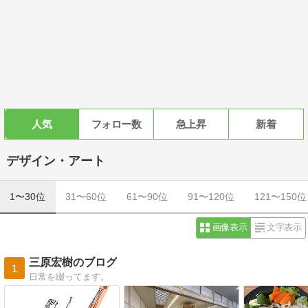
人気
フォロー数
急上昇
新着
デザイン・アート
1〜30位
31〜60位
61〜90位
91〜120位
121〜150位
画像表示
文字表示
三原宏樹のブログ
1
日常を綴ってます。