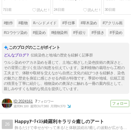
7日前
24日前
30日前
#創作
#着物
#ハンドメイド
#手仕事
#草木染め
#アクリル画
#ロウケツ染め
#藍染め
#植物染料
#手絞り
#手描き
#手染め
このブログのここがポイント
伝統染色と地域の歴史を紐解く記事群
ウルシ染めやアカネ染めを通じて、土地に根ざした染色技術の奥深さと、
その背景に息づく生活の知恵を伝えています。染料植物の栽培から工程の
工夫まで、体験や取材を交えながら自然と文化の結びつきを紐解き、染色
の魅力と歴史を身近に感じさせる内容が特徴です。季節や地域、伝統工芸
の情景を丁寧に紹介し、植物染めの奥深さに触れる一冊の案内役として、
親しみやすくも知的な視点を提供しています。
2024161
7
週間IN:
100
週間OUT:
380
月間IN:
370
Happyｱｰﾃｨｽﾄ綺羅利キラリ☆癒しのアート
26
飾るだけで幸せがやって来る!と体験談続出!癒しの波動が広がる☆あなただけの世界にひとつのだけメッセージアートを描きます。贈り物やご自身へ。絵本、展示会,ﾗｲﾝｽﾀﾝﾌﾟなども載せてます