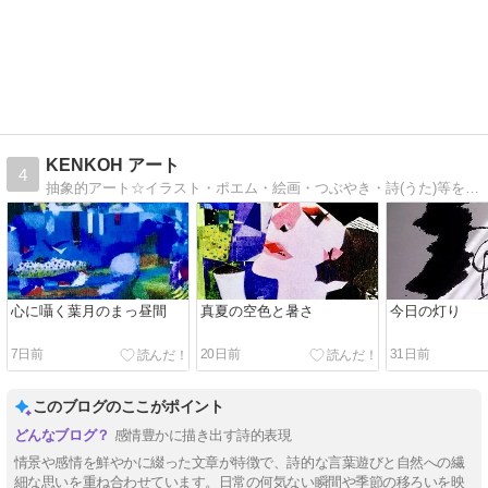
KENKOH アート
4
抽象的アート☆イラスト・ポエム・絵画・つぶやき・詩(うた)等を愛し描いてアップしています。
心に囁く葉月のまっ昼間
真夏の空色と暑さ
今日の灯り
7日前
20日前
31日前
このブログのここがポイント
感情豊かに描き出す詩的表現
情景や感情を鮮やかに綴った文章が特徴で、詩的な言葉遊びと自然への繊
細な思いを重ね合わせています。日常の何気ない瞬間や季節の移ろいを映