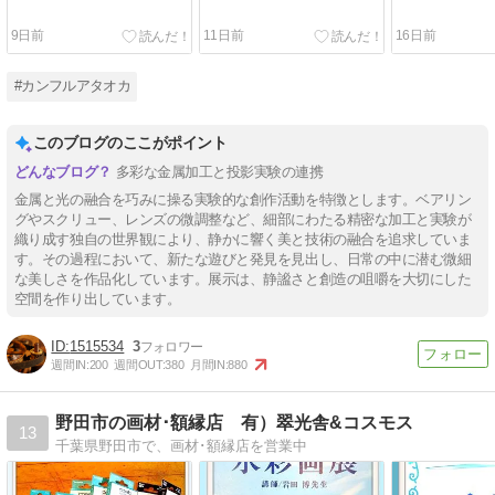
9日前
11日前
16日前
#カンフルアタオカ
このブログのここがポイント
多彩な金属加工と投影実験の連携
金属と光の融合を巧みに操る実験的な創作活動を特徴とします。ベアリン
グやスクリュー、レンズの微調整など、細部にわたる精密な加工と実験が
織り成す独自の世界観により、静かに響く美と技術の融合を追求していま
す。その過程において、新たな遊びと発見を見出し、日常の中に潜む微細
な美しさを作品化しています。展示は、静謐さと創造の咀嚼を大切にした
空間を作り出しています。
1515534
3
週間IN:
200
週間OUT:
380
月間IN:
880
野田市の画材･額縁店 有）翠光舎&コスモス
13
千葉県野田市で、画材･額縁店を営業中