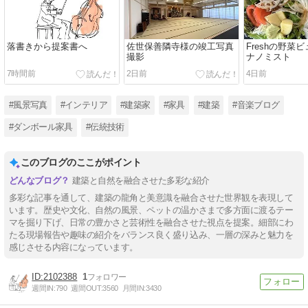
落書きから提案書へ
佐世保善隣寺様の竣工写真
Freshの野菜
撮影
ナノミスト
7時間前
2日前
4日前
#風景写真
#インテリア
#建築家
#家具
#建築
#音楽ブログ
#ダンボール家具
#伝統技術
このブログのここがポイント
建築と自然を融合させた多彩な紹介
多彩な記事を通して、建築の龍角と美意識を融合させた世界観を表現して
います。歴史や文化、自然の風景、ペットの温かさまで多方面に渡るテー
マを掘り下げ、日常の豊かさと芸術性を融合させた視点を提案。細部にわ
たる現場報告や趣味の紹介をバランス良く盛り込み、一層の深みと魅力を
感じさせる内容になっています。
2102388
1
週間IN:
790
週間OUT:
3560
月間IN:
3430