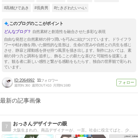
#高橋ひであき
#長典男
#たきざわたいへい
このブログのここがポイント
自然素材と創造性を融合させた多彩な表現
自由な発想と自然素材の持つ潤いを巧みに結びつけています。ドライフラ
ワーや枯れ物を用いた個性的な造形は、生命の営みや自然との共生を感じ
させ、静寂と躍動感を併せ持つ風景を描き出します。制作においては、素
材の持つ力と調和を追求し、飾ることの新たな喜びと可能性を提案しま
す。観る者に新しい感性と繋がる感動をもたらす、独自の世界観で彩られ
ています。
2064992
11
週間IN:
360
週間OUT:
410
月間IN:
1680
最新の記事画像
おっさんデザイナーの眼
7
大阪生まれの、商品デザイナーが、一言。社会に役立てばと、少し辛口であれこれすき放題、毎日更新目標