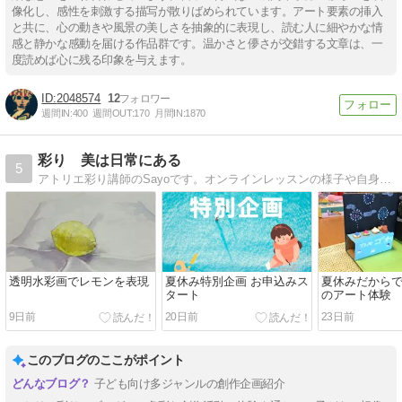
像化し、感性を刺激する描写が散りばめられています。アート要素の挿入
と共に、心の動きや風景の美しさを抽象的に表現し、読む人に細やかな情
感と静かな感動を届ける作品群です。温かさと儚さが交錯する文章は、一
度読めば心に残る印象を与えます。
2048574
12
週間IN:
400
週間OUT:
170
月間IN:
1870
彩り 美は日常にある
5
アトリエ彩り講師のSayoです。オンラインレッスンの様子や自身の制作の様子を載せています。子育てを機に、制作や美術を学んできた経験、絵の描き方、画材などについて発信していきます。
透明水彩画でレモンを表現
夏休み特別企画 お申込みス
夏休みだからで
タート
のアート体験
9日前
20日前
23日前
このブログのここがポイント
子ども向け多ジャンルの創作企画紹介