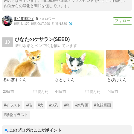
内容となっています。自己成長や運気アップのヒントをやさしく解説し、
内側からの浄化と調和を促しています。
1919927
5
週間IN:
170
週間OUT:
290
月間IN:
680
ひなたのケサラン(SEED)
19
透明水彩とペンで絵を描いています。
るいぼすくん
さとしくん
とびおくん
26日前
44日前
74日前
#イラスト
#猫
#犬
#水彩
#鳥
#水彩画
#色鉛筆画
#動物イラスト
このブログのここがポイント