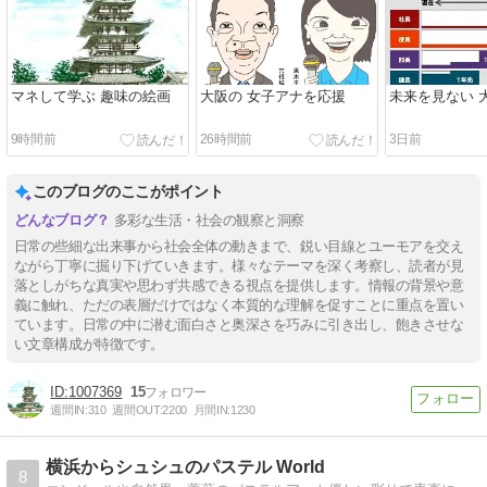
マネして学ぶ 趣味の絵画
大阪の 女子アナを応援
未来を見ない 
9時間前
26時間前
3日前
このブログのここがポイント
多彩な生活・社会の観察と洞察
日常の些細な出来事から社会全体の動きまで、鋭い目線とユーモアを交え
ながら丁寧に掘り下げていきます。様々なテーマを深く考察し、読者が見
落としがちな真実や思わず共感できる視点を提供します。情報の背景や意
義に触れ、ただの表層だけではなく本質的な理解を促すことに重点を置い
ています。日常の中に潜む面白さと奥深さを巧みに引き出し、飽きさせな
い文章構成が特徴です。
1007369
15
週間IN:
310
週間OUT:
2200
月間IN:
1230
横浜からシュシュのパステル World
8