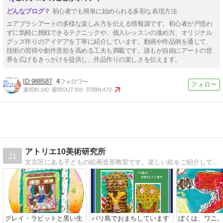
初心者でも簡単に始められる多彩な表現方法
エアブラシアートの多様な楽しみ方を伝える情報源です。初心者が戸惑わ
ずに気軽に挑戦できるテクニックや、個人レッスンの進め方、オリジナル
グッズ作りのアイデアを丁寧に紹介しています。動画や作品例を通じて、
技術の習得や創作意欲を高める工夫も満載です。誰もが自由にアートの世
界を広げるきっかけを提供し、作品作りの楽しさを伝えます。
988587
4
週間IN:
140
週間OUT:
300
月間IN:
470
アトリエ10美術研究所
21
文京区にある子どもの絵画造形教室です。楽しい絵をご紹介しています。
グレイ・ラビットと黒い生
バリ島でおまちしています
ぼくは、ワニ