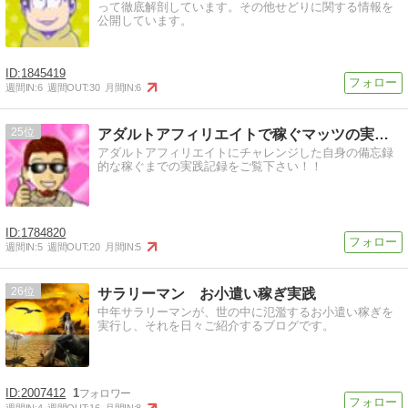
って徹底解剖しています。その他せどりに関する情報を
公開しています。
1845419
週間IN:
6
週間OUT:
30
月間IN:
6
25
アダルトアフィリエイトで稼ぐマッツの実践記
アダルトアフィリエイトにチャレンジした自身の備忘録
的な稼ぐまでの実践記録をご覧下さい！！
1784820
週間IN:
5
週間OUT:
20
月間IN:
5
26
サラリーマン お小遣い稼ぎ実践
中年サラリーマンが、世の中に氾濫するお小遣い稼ぎを
実行し、それを日々ご紹介するブログです。
2007412
1
週間IN:
4
週間OUT:
16
月間IN:
8