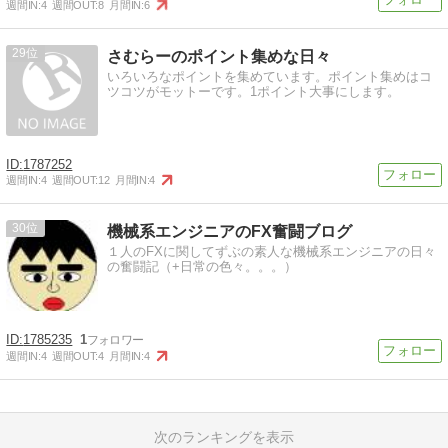
週間IN:
4
週間OUT:
8
月間IN:
6
29
さむらーのポイント集めな日々
いろいろなポイントを集めています。ポイント集めはコ
ツコツがモットーです。1ポイント大事にします。
1787252
週間IN:
4
週間OUT:
12
月間IN:
4
30
機械系エンジニアのFX奮闘ブログ
１人のFXに関してずぶの素人な機械系エンジニアの日々
の奮闘記（+日常の色々。。。）
1785235
1
週間IN:
4
週間OUT:
4
月間IN:
4
次のランキングを表示