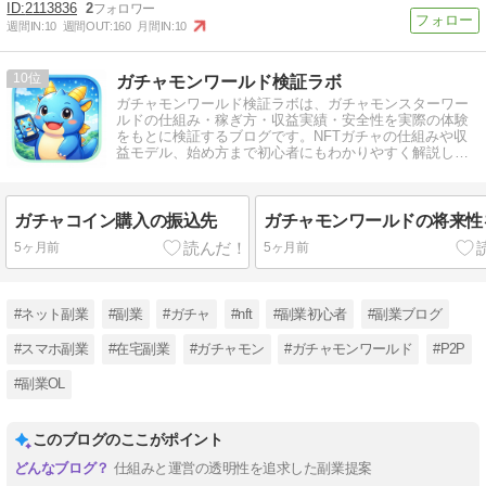
2113836
2
週間IN:
10
週間OUT:
160
月間IN:
10
10
ガチャモンワールド検証ラボ
ガチャモンワールド検証ラボは、ガチャモンスターワー
ルドの仕組み・稼ぎ方・収益実績・安全性を実際の体験
をもとに検証するブログです。NFTガチャの仕組みや収
益モデル、始め方まで初心者にもわかりやすく解説しま
す。
ガチャコイン購入の振込先
ガチャモンワールドの将来性
5ヶ月前
5ヶ月前
#ネット副業
#副業
#ガチャ
#nft
#副業初心者
#副業ブログ
#スマホ副業
#在宅副業
#ガチャモン
#ガチャモンワールド
#P2P
#副業OL
このブログのここがポイント
仕組みと運営の透明性を追求した副業提案