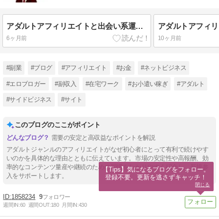
アダルトアフィリエイトと出会い系運用を学ぶ新刊紹介
6ヶ月前
10ヶ月前
#副業
#ブログ
#アフィリエイト
#お金
#ネットビジネス
#エロブロガー
#副収入
#在宅ワーク
#お小遣い稼ぎ
#アダルト
#サイドビジネス
#サイト
このブログのここがポイント
需要の安定と高収益なポイントを解説
アダルトジャンルのアフィリエイトがなぜ初心者にとって有利で続けやす
いのかを具体的な理由とともに伝えています。市場の安定性や高報酬、効
率的なコンテンツ量産や継続のための習慣をわかりやすく紹介し、新規参
【Tips】気になるブログをフォロー。

入をサポートします。
登録不要。更新を逃さずキャッチ！
閉じる
1858234
9
週間IN:
60
週間OUT:
180
月間IN:
430