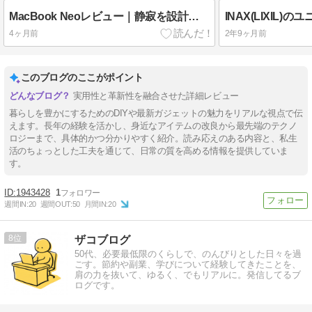
MacBook Neoレビュー｜静寂を設計する99,800円のMac
4ヶ月前
2年9ヶ月前
このブログのここがポイント
実用性と革新性を融合させた詳細レビュー
暮らしを豊かにするためのDIYや最新ガジェットの魅力をリアルな視点で伝
えます。長年の経験を活かし、身近なアイテムの改良から最先端のテクノ
ロジーまで、具体的かつ分かりやすく紹介。読み応えのある内容と、私生
活のちょっとした工夫を通じて、日常の質を高める情報を提供していま
す。
1943428
1
週間IN:
20
週間OUT:
50
月間IN:
20
8
ザコブログ
50代、必要最低限のくらしで、のんびりとした日々を過
ごす。節約や副業、学びについて経験してきたことを、
肩の力を抜いて、ゆるく、でもリアルに。発信してるブ
ログです。