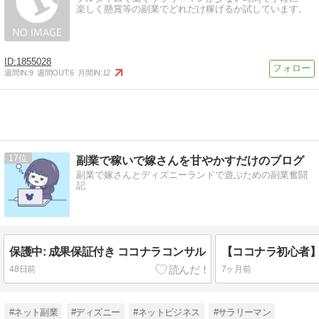
楽しく懸賞等の副業でどれだけ稼げるか試しています。
1855028
週間IN:
9
週間OUT:
6
月間IN:
12
17
副業で稼いで嫁さんを甘やかすだけのブログ
副業で嫁さんとディズニーランドで遊ぶための副業奮闘
記
保護中: 成果保証付き ココナラコンサル
48日前
7ヶ月前
#ネット副業
#ディズニー
#ネットビジネス
#サラリーマン