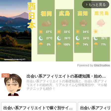
もっと見る
arrow_forward_ios
Powered by 
GliaStudios
Mute
3
出会い系アフィリエイトの基礎知識・始め方初心者講座
出会い系アフィリエイトの基礎知識と、出会い系アフィ
リエイトの始め方、リアルタイムな情報発信や、マル秘
テクニックも紹介！
出会い系アフィリエイトで稼ぐ別サイト運用とリライト設計の全体像