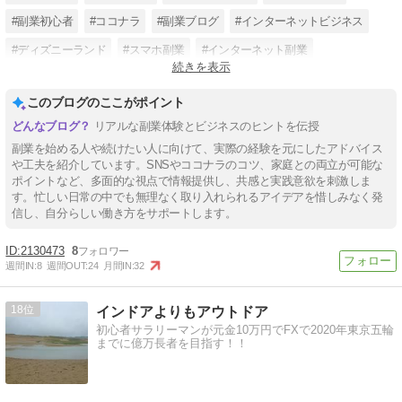
#副業初心者
#ココナラ
#副業ブログ
#インターネットビジネス
#ディズニーランド
#スマホ副業
#インターネット副業
続きを表示
#ココナラ副業
このブログのここがポイント
リアルな副業体験とビジネスのヒントを伝授
副業を始める人や続けたい人に向けて、実際の経験を元にしたアドバイス
や工夫を紹介しています。SNSやココナラのコツ、家庭との両立が可能な
ポイントなど、多面的な視点で情報提供し、共感と実践意欲を刺激しま
す。忙しい日常の中でも無理なく取り入れられるアイデアを惜しみなく発
信し、自分らしい働き方をサポートします。
2130473
8
週間IN:
8
週間OUT:
24
月間IN:
32
18
インドアよりもアウトドア
初心者サラリーマンが元金10万円でFXで2020年東京五輪
までに億万長者を目指す！！