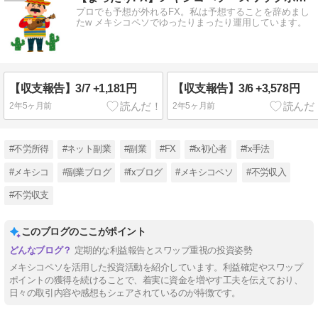
プロでも予想が外れるFX。私は予想することを辞めまし
たw メキシコペソでゆったりまったり運用しています。
【収支報告】3/7 +1,181円
【収支報告】3/6 +3,578円
2年5ヶ月前
2年5ヶ月前
#不労所得
#ネット副業
#副業
#FX
#fx初心者
#fx手法
#メキシコ
#副業ブログ
#fxブログ
#メキシコペソ
#不労収入
#不労収支
このブログのここがポイント
定期的な利益報告とスワップ重視の投資姿勢
メキシコペソを活用した投資活動を紹介しています。利益確定やスワップ
ポイントの獲得を続けることで、着実に資金を増やす工夫を伝えており、
日々の取引内容や感想もシェアされているのが特徴です。