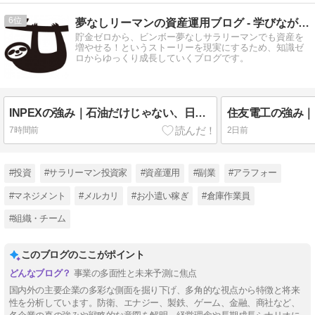
6
夢なしリーマンの資産運用ブログ - 学びながらゆっくり成長
貯金ゼロから、ビンボー夢なしサラリーマンでも資産を
増やせる！というストーリーを現実にするため、知識ゼ
ロからゆっくり成長していくブログです。
INPEXの強み｜石油だけじゃない、日本の未来を支えるエネルギー企業｜企業研究 #011
7時間前
2日前
#投資
#サラリーマン投資家
#資産運用
#副業
#アラフォー
#マネジメント
#メルカリ
#お小遣い稼ぎ
#倉庫作業員
#組織・チーム
このブログのここがポイント
事業の多面性と未来予測に焦点
国内外の主要企業の多彩な側面を掘り下げ、多角的な視点から特徴と将来
性を分析しています。防衛、エナジー、製鉄、ゲーム、金融、商社など、