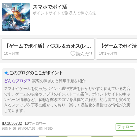
2
スマホでポイ活
ポイントサイトで副収入で稼ぐ方法
【ゲームでポイ活】パズル＆カオス(レベル25)29日で達成
10ヶ月前
1年1ヶ月前
このブログのここがポイント
実際の稼ぎ方と簡単手順を紹介
スマホやゲームを使ったポイント獲得方法をわかりやすく伝えている内容
です。ゲームの攻略やアプリのインストール案件、ポイントサイトのキャ
ンペーン情報など、多彩な稼ぎのコツを具体的に解説。初心者でも実践で
きるステップを丁寧に紹介しており、楽しく収益化を目指せる情報が充実
しています。
1836702
10
週間IN:
56
週間OUT:
88
月間IN:
380