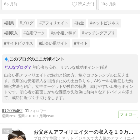
6ヶ月前
10ヶ月前
#副業
#ブログ
#アフィリエイト
#お金
#ネットビジネス
#副収入
#在宅ワーク
#お小遣い稼ぎ
#マッチングアプリ
#サイドビジネス
#出会い系サイト
#サイト
このブログのここがポイント
初心者も安心、リアルな成功ポイント解説
出会い系アフィリエイトの魅力と始め方、稼ぐコツをシンプルに伝えま
す。長期的な安定収入を目指すための土台作りや、AIツールを駆使した効
率化方法も紹介。女性ターゲットや独自の特典、続けやすい工夫もポイン
トです。初心者が直面しがちな課題や失敗例に前向きなアドバイスを添え
て、成功に近づく手助けをします。
2095462
11
週間IN:
50
週間OUT:
110
月間IN:
410
4
お父さんアフィリエイターの収入を１０万円増やす方法
ブログで副業！ネットビジネスで大人気のアフィリエイ