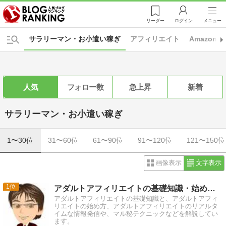
リーダー
ログイン
メニュー
サラリーマン・お小遣い稼ぎ
アフィリエイト
Amazon
人気
フォロー数
急上昇
新着
サラリーマン・お小遣い稼ぎ
1〜30位
31〜60位
61〜90位
91〜120位
121〜150位
画像表示
文字表示
1
アダルトアフィリエイトの基礎知識・始め方初心者講座
アダルトアフィリエイトの基礎知識と、アダルトアフィ
リエイトの始め方、アダルトアフィリエイトのリアルタ
イムな情報発信や、マル秘テクニックなどを解説してい
ます。