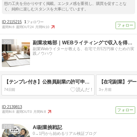
想の工夫を分かりやすく掲載。エンタメ感を重視し、購買を促すことな
く、純粋に楽しむスタンスを大事にしています。
2115215
1
週間IN:
8
週間OUT:
24
月間IN:
10
20
副業攻略部｜WEBライティングで収入を得るためのノウハウ集
副業Webライターが教える、在宅で月5万円稼ぐための実
践ノウハウ
【テンプレ付き】公務員副業の許可申請書の書き方｜通る例文5パターンで徹底解説【2026年】
74日前
3ヶ月前
2139813
週間IN:
8
週間OUT:
0
月間IN:
8
21
AI副業挑戦記
0→1円から始めるリアル検証ブログ