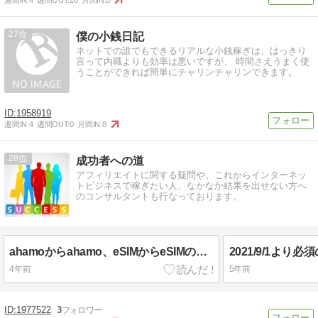
27
僕の小銭日記
ネットでの誰でもできるリアルな小銭稼ぎは、はっきり
言って内職よりも効率は悪いですが、 時間さえうまく使
うことができれば簡単にチャリンチャリンできます。
1958919
週間IN:
4
週間OUT:
0
月間IN:
8
28
成功者への道
アフィリエイトに関する疑問や、これからインターネッ
トビジネスで稼ぎたい人、なかなか結果を出せない方へ
のコンサルタントも行なっております。
ahamoからahamo、eSIMからeSIMの機種変更時の「通信事業者がこの機能に対応していないため、この電話番号は転送できません」対処法
4年前
5年前
1977522
3