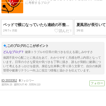
に考察するブログ
ベッドで横になっていたら連続の不整脈が襲ってきた話
2年7ヶ月前
3年前
このブログのここがポイント
健康トラブルや日常の気づきを伝える親しみやすさ
体調不良や心配ごとに焦点をあて、わかりやすく共感を呼ぶ内容となって
います。日常の小さな変化や気づきを丁寧に描き、誰もが気軽に健康につ
いて考えるきっかけを提供。身近な出来事に寄り添う文章で、自分の体調
管理や健康リテラシー向上に役立つ情報と温かさを伝えています。
2033352
8
週間IN:
25
週間OUT:
40
月間IN:
110