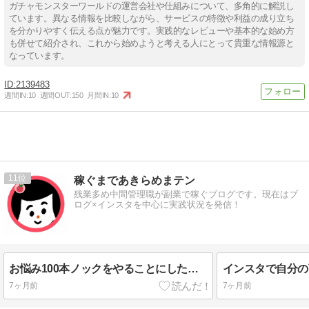
ガチャモンスターワールドの運営会社や仕組みについて、多角的に解説し
ています。異なる情報を比較しながら、サービスの特徴や利益の成り立ち
を分かりやすく伝える点が魅力です。実践的なレビューや基本的な始め方
も併せて紹介され、これから始めようと考える人にとって貴重な情報源と
なっています。
2139483
週間IN:
10
週間OUT:
150
月間IN:
10
11
稼ぐまであきらめまテン
残業多め中間管理職が副業で稼ぐブログです。現在はブ
ログ×インスタを中心に実践状況を発信！
お悩み100本ノックをやることにしたお話
7ヶ月前
7ヶ月前