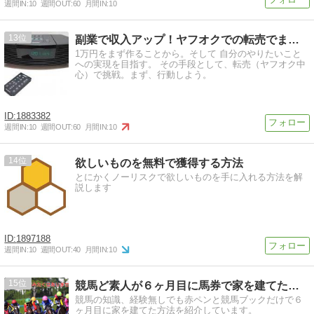
週間IN:
10
週間OUT:
60
月間IN:
10
13
副業で収入アップ！ヤフオクでの転売でまず1万円稼ぐ
1万円をまず作ることから。そして 自分のやりたいこと
への実現を目指す。 その手段として、転売（ヤフオク中
心）で挑戦。まず、行動しよう。
1883382
週間IN:
10
週間OUT:
60
月間IN:
10
14
欲しいものを無料で獲得する方法
とにかくノーリスクで欲しいものを手に入れる方法を解
説します
1897188
週間IN:
10
週間OUT:
40
月間IN:
10
15
競馬ど素人が６ヶ月目に馬券で家を建てた方法！
競馬の知識、経験無しでも赤ペンと競馬ブックだけで６
ヶ月目に家を建てた方法を紹介しています。