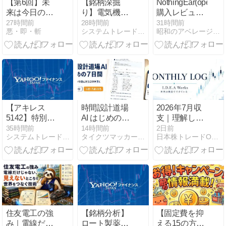
【第6回】未
【銘柄深掘
NothingEar(open)
来は今日の予
り】電気機器
購入レビュー
定で決まる｜
の潮流に乗る
オープン型の
27時間前
28時間前
31時間前
悪・即・斬
システムトレードとAI副業の記録
昭和のアベレージガイ
人生を変える
か？PHCホー
実力は？
時間の使い方
ルディングス
（6523）が取
り込むべき成
長エンジン
【アキレス
時間設計道場
2026年7月収
5142】特別利
AI はじめの7
支｜理解した
益による急騰
日間ー7日
ことと、身に
35時間前
14時間前
2日前
システムトレードとAI副業の記録
タイクツマッカートニー|退屈はすべてを手に入れる
日本株トレードOS構築記｜勝つより先に、壊れない。
の構造分析！
間・時間の棚
付いたことは
短期投資家が
卸しワーク
やはり違うの
押さえるべき
を、AIと一緒
だ
３つの視点
にやり切る実
践ガイド
住友電工の強
【銘柄分析】
【固定費を抑
み｜電線だけ
ロート製薬
える15の方法