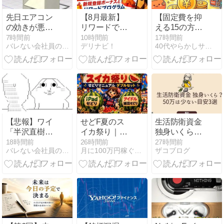
先日エアコン
【8月最新】
【固定費を抑
の効きが悪い
リワードで追
える15の方法
と右往左往し
加ボーナス６
⑩】自炊をす
7時間前
10時間前
17時間前
バレない会社員の副業ランキング
デリナビ！
40代やらかしサラリーマンの節約・資産形成
てた奴やが
万円超も！ロ
る——「おか
ケットナウの
ず一品＋ご
紹介コードは
飯」で十分成
【J9VMHJO5】
立する
【悲報】ワイ
せどF夏のス
生活防衛資金
「半沢直樹み
イカ祭り｜特
独身いくら？
たいな銀行員
設会場🍉
50万は少ない
18時間前
26時間前
27時間前
バレない会社員の副業ランキング
月に100万円稼ぐブックオフせどりブログ
ザコブログ
カッコいい」
目安3選
銀行員の友人
「あんな奴居
ねえよ」