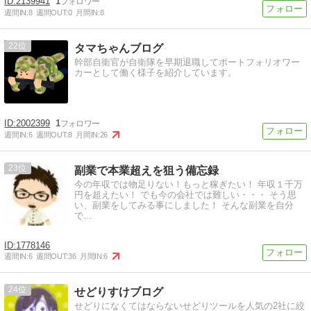
2139941
1
週間IN:
8
週間OUT:
0
月間IN:
8
22
タマちゃんブログ
幹部自衛官が自衛隊を早期退職してポートフォリオワー
カーとして働く様子を紹介しています。
2002399
1
週間IN:
6
週間OUT:
8
月間IN:
26
23
副業で本業超えを狙う備忘録
今の年収では物足りない！もっと稼ぎたい！ 年収１千万
円を超えたい！ でも今の会社では難しい・・・ そう思
い、副業をしてみる事にしました！ そんな副業を自分
で…
1778146
週間IN:
6
週間OUT:
36
月間IN:
6
24
せどりすけブログ
せどりになくてはならないせどりツールを人気の2社に絞