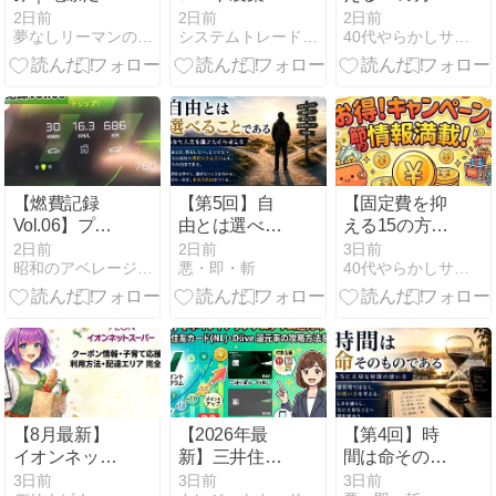
じゃない、見
（4527）：好
⑨】サブスク
2日前
2日前
2日前
夢なしリーマンの資産運用ブログ - 学びながらゆっくり成長
システムトレードとAI副業の記録
40代やらかしサラリーマンの節約・資産形成
えないところ
業績と円安恩
を棚卸しする
で世界をつな
恵が市場を動
——「メイン
ぐ技術｜企業
かす構造【徹
1つ」で意外
研究 #010
底解説】
と困らない
【燃費記録
【第5回】自
【固定費を抑
Vol.06】プジ
由とは選べる
える15の方法
ョー308GT
ことである｜
⑧】通信費を
2日前
2日前
3日前
昭和のアベレージガイ
悪・即・斬
40代やらかしサラリーマンの節約・資産形成
BlueHDi｜7月
自分で人生を
最適化する
の実燃費を公
選ぶための考
——スマホ回
開
え方
線と光回線を
同時に見直す
【8月最新】
【2026年最
【第4回】時
イオンネット
新】三井住友
間は命そのも
スーパーのク
カード
のである｜本
3日前
3日前
3日前