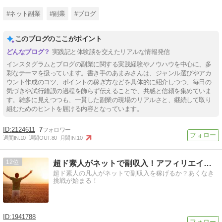
#ネット副業
#副業
#ブログ
このブログのここがポイント
実践記と体験談を交えたリアルな情報発信
インスタグラムとブログの副業に関する実践経験やノウハウを中心に、多
彩なテーマを扱っています。書き手のあまみさんは、ジャンル選びやアカ
ウント作成のコツ、ポイントの稼ぎ方などを具体的に紹介しつつ、毎日の
気づきや試行錯誤の過程を飾らず伝えることで、共感と信頼を集めていま
す。雑多に見えつつも、一貫した副業の現場のリアルさと、継続して取り
組むためのヒントを届ける内容となっています。
2124611
7
週間IN:
10
週間OUT:
80
月間IN:
10
12
超ド素人がネットで副収入！アフィリエイトに挑戦！
超ド素人の凡人がネットで副収入を稼げるか？あくなき
挑戦が始まる！
1941788