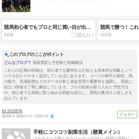
競馬初心者でもプロと同じ買い目が出せるマニュアルです。
9日前
10日前
このブログのここがポイント
実績豊富な予想術と戦略解説
これらの記事の特徴は、初心者でも勝率向上が狙える具体的な戦略とノウ
ハウを分かりやすく提供している点にあります。コースや騎手の相性、馬
の能力、馬場状態などのデータ分析と資金管理の重要性を強調し、実践に
役立つ情報を丁寧に解説しています。プロの技術を取り入れた予想方法
や、初心者でも簡単に取り組める戦術を紹介し、競馬の奥深さと楽しさを
伝えています。
2015576
週間IN:
9
週間OUT:
9
月間IN:
39
16
手軽にコツコツ副業生活（懸賞メイン）
フルタイムで働くサラリーマンが少ない時間で手軽に・