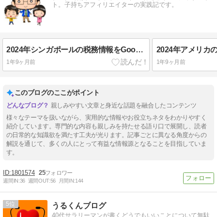
ト。子持ちアフィリエイターの実践記です。
2024年シンガポールの税務情報をGoogleに提出する方法[GoogleAdSense]
1年9ヶ月前
1年9ヶ月前
このブログのここがポイント
親しみやすい文章と身近な話題を融合したコンテンツ
様々なテーマを扱いながら、実用的な情報やお役立ちネタをわかりやすく
紹介しています。専門的な内容も親しみを持たせる語り口で展開し、読者
の日常的な知識欲を満たす工夫が光ります。記事ごとに異なる角度からの
解説を通じて、多くの人にとって有益な情報源となることを目指していま
す。
1801574
25
週間IN:
36
週間OUT:
56
月間IN:
144
5
うるくんブログ
40代サラリーマンが書くどうでもいいことについて無駄