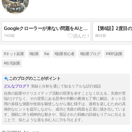
Googleクローラーが来ない問題をAIと調べたらクリック数が10回になってた【途中経過】
74日前
88日前
#ネット副業
#副業
#ai
#副業初心者
#副業ブログ
#40代副業
#在宅副業
このブログのここがポイント
実録と分析を通じて知るリアルな試行錯誤
自身の副業やクリエイティブ活動の現実を余すことなく伝える。失敗や苦
悩だけでなく、その背景にある思考や判断の裏側も丁寧に解説。ネット活
用の多様な側面や技術を駆使しながら進む様子は、過程を楽しむための具
体的なヒントを提示しながら、成功と失敗の両面を正直に描き出していま
す。挑戦に伴う精神的な動きや、実証された戦略の詳細もリアルに伝える
ことで、似たような道を歩む人に力を与えます。