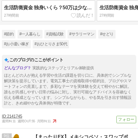
生活防衛資金 独身いくら？50万は少ない目安3選
27時間前
27時間前
#節約
#一人暮らし
#資格試験
#サラリーマン
#せどり
#お小遣い稼ぎ
#おひとりさま50代
このブログのここがポイント
実践的なステップとリアル体験提供
ほとんどの人が抱える学習や生活の課題を切り口に、具体的でシンプルな
解決策を提示しています。電気工事士の資格取得や節約法、ブログやスマ
ートフォンの見直しまで、多彩なテーマを実体験を交えて軽やかに解説。
誰もが共感しやすい日常の悩みに対し、実行可能なアドバイスを容赦なく
伝える構成となっています。シンプルながらも、やる気を引き出す情報設
計と、きめ細やかな具体例が特徴です。
2141745
週間IN:
11
週間OUT:
55
月間IN:
11
9
【まったりFX】メキシコペソ・スワップポイント日記