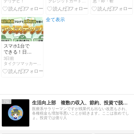
デリナビ！
クレジットカード情報提供所
悪・即・斬
ーポン情報・
（NL）・
当に大切な時
子育て応援特
Olive（オリー
間の使い方
典・利用方
ブ）の「Vポ
法・配達エリ
イントアップ
全て表示
ア
プログラム」
還元率の攻略
方法を解説
スマホ1台で
できる！日記
感覚ブログで
3日前
タイクツマッカートニー|退屈はすべてを手に入れる
月3万円を稼
ぐ『アメステ
ップ』
7
生活向上部 複数の収入、節約、投資で脱社畜を夢見て
医療系サラリーマンですが残業代も出ない改悪もされ、
各種税金も増加等悪いことが続きます。ここは攻めでし
ょ。投資では億り人