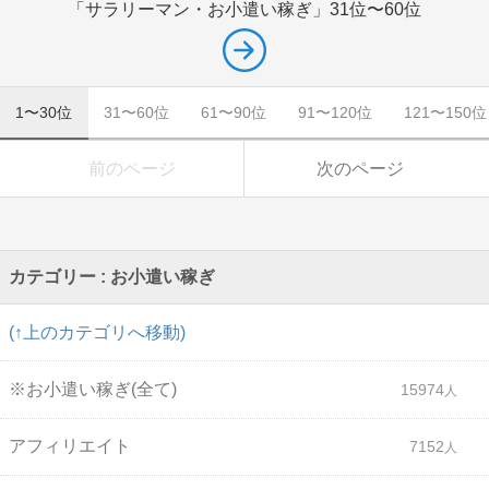
「サラリーマン・お小遣い稼ぎ」
31位〜60位
1〜30位
31〜60位
61〜90位
91〜120位
121〜150位
前のページ
次のページ
カテゴリー : お小遣い稼ぎ
(↑上のカテゴリへ移動)
※お小遣い稼ぎ(全て)
15974
アフィリエイト
7152