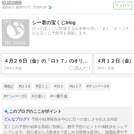
1810868
週間IN:
8
週間OUT:
2
月間IN:
28
19
シー君の宝くじblog
日々の宝くじに関連する出来事や思い、また、オリジナ
ルな宝くじ予想等を掲載します。
４月２６日（金）の「ロト７」のオリジナル予想
2年4ヶ月前
2年4ヶ月前
#雑記
#ロト6
#宝くじ
#ロト
#ロト7
#ナンバーズ4
#ナンバーズ3
#小遣い
#一攫千金
このブログのここがポイント
予想や結果報告を中心に日々の楽しさを伝える内容
宝くじの予想や結果を気軽に投稿し、数字予想のヒントや体験談をシェア
しています。初心者から上級者まで楽しめる情報を提供し、抽選結果や予