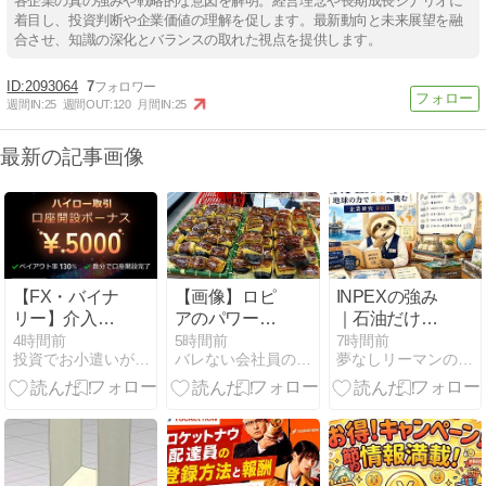
各企業の真の強みや戦略的な意図を解明。経営理念や長期成長シナリオに
着目し、投資判断や企業価値の理解を促します。最新動向と未来展望を融
合させ、知識の深化とバランスの取れた視点を提供します。
2093064
7
週間IN:
25
週間OUT:
120
月間IN:
25
最新の記事画像
【FX・バイナ
【画像】ロピ
INPEXの強み
リー】介入相
アのパワー全
｜石油だけじ
場はザオプシ
開おにぎり
ゃない、日本
4時間前
5時間前
7時間前
投資でお小遣いが増えるブログ
バレない会社員の副業ランキング
夢なしリーマンの資産運用ブログ - 学びながらゆっくり成長
ョンで攻略！
444円 魅力的
の未来を支え
通勤時間の動
すぎて草ｗｗ
るエネルギー
画学習で勝率
ｗｗｗｗｗ
企業｜企業研
を上げる投資
究 #011
術