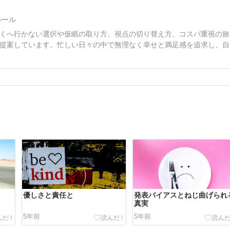
ルール
くへ行かない選択や仮眠の取り方、視点の切り替え方、コスパ重視の旅
提案しています。忙しい日々の中で無理なく幸せと満足感を追求し、自
優しさと責任と
発表バイアスとねじ曲げられ
真実
5年前
5年前