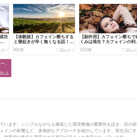
成功
【体験談】カフェイン断ちする
【副作用】カフェイン断ちで
ら寝
と寝起きが辛く無くなる話！
くみは発生？カフェインの利
楽々起床！
作用が無くなる為！
8日前
12日前
ー。

。
閉じる
ています。シンプルながらも徹底した環境整備の重要性を説き、目の前
ェインの影響など、多角的なアプローチを紹介しています。実生活にす