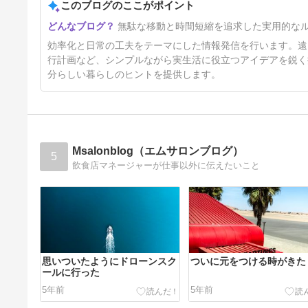
約・DQW・DAYS GONEの1日
このブログのここがポイント
11日前
記録
無駄な移動と時間短縮を追求した実用的な
効率化と日常の工夫をテーマにした情報発信を行います。遠
行計画など、シンプルながら実生活に役立つアイデアを鋭く
分らしい暮らしのヒントを提供します。
Msalonblog（エムサロンブログ）
5
飲食店マネージャーが仕事以外に伝えたいこと
思いついたようにドローンスク
ついに元をつける時がきた
ールに行った
5年前
5年前