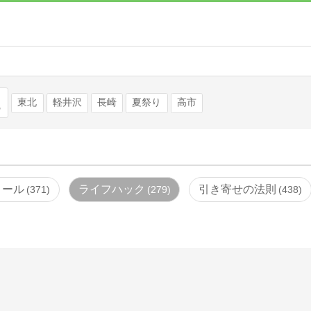
検索
東北
軽井沢
長崎
夏祭り
高市
ロール
ライフハック
引き寄せの法則
371
279
438