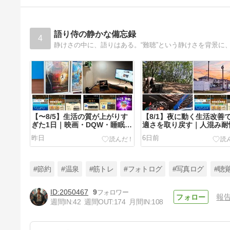
グーグルアドセンスの本人確
認、PIN、銀行口座の登録方法
3年前
語り侍の静かな備忘録
4
【〜8/5】生活の質が上がりす
【8/1】夜に動く生活改善
ぎた1日｜映画・DQW・睡眠・
適さを取り戻す｜人混み耐
食事のバランスが神だった
DQWが導いた１日
昨日
6日前
#節約
#温泉
#筋トレ
#フォトログ
#写真ログ
#聴
2050467
9
報
週間IN:
42
週間OUT:
174
月間IN:
108
【7/27】遠出しないだけで毎日
がラクになる。食欲回復・節