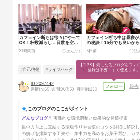
カフェイン断ちは徐々にやって
カフェイン断ち中は昼寝が
OK！杯数減らし→日数を空け
の秘訣！15分でも良いか
ていく！
ること！
31時間前
5日前
【TIPS】気になるブログをフォロ
#自己啓発
#ライフハック
#集中力
#カフェイン断ち
登録は不要！すぐ使えます
2097442
報告
週間IN:
65
週間OUT:
50
月間IN:
230
【最新2025年版】集中力を高
めるお菓子10選！
このブログのここがポイント
15日前
実践的な環境調整と効果的な習慣提案
集中力向上に直結する環境作りや習慣のコツを詳細に解説し
の妨げを排除する工夫や、集中力を高めるお菓子選び、カフ