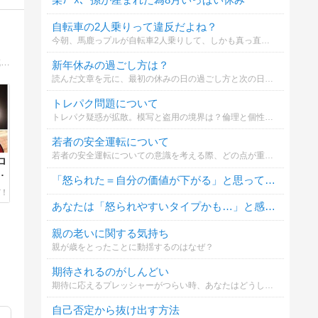
自転車の2人乗りって違反だよね？
今朝、馬鹿っプルが自転車2人乗りして、しかも真っ直ぐ走らずフラフラして迷惑でした。警察のいるとこでもやれよ(# ﾟДﾟ)
静けさの中に、語りはある。“難聴”という静けさを背景に、日常の工夫・節約・温泉・洗濯・ジム通いなど、暮らしの断片を“語れる構成”として記録するブログです。
新年休みの過ごし方は？
読んだ文章を元に、最初の休みの日の過ごし方と次の日の過ごし方を比べて、どちらが好みか選んでください。
トレパク問題について
トレパク疑惑が拡散。模写と盗用の境界は？倫理と個性の関係
若者の安全運転について
若者の安全運転についての意識を考える際、どの点が重要だと思いますか？
ロ
テ
「怒られた＝自分の価値が下がる」と思ってしまう？
あなたは「怒られやすいタイプかも…」と感じたことはありますか？
親の老いに関する気持ち
親が歳をとったことに動揺するのはなぜ？
期待されるのがしんどい
期待に応えるプレッシャーがつらい時、あなたはどうしますか？
自己否定から抜け出す方法