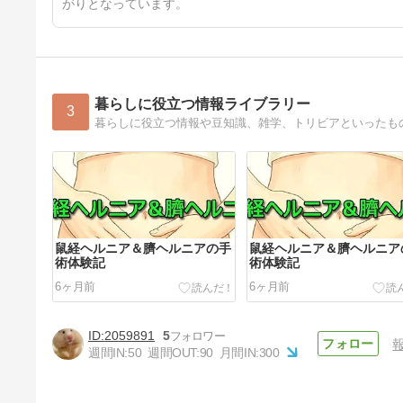
がりとなっています。
暮らしに役立つ情報ライブラリー
3
暮らしに役立つ情報や豆知識、雑学、トリビアといったも
鼠経ヘルニア＆臍ヘルニアの手
鼠経ヘルニア＆臍ヘルニア
術体験記
術体験記
6ヶ月前
6ヶ月前
2059891
5
週間IN:
50
週間OUT:
90
月間IN:
300