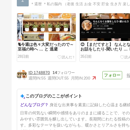
2
＊還暦 ＊私の脳内 （老後 生活 お金 不安 貯金 生き方 楽し
🐈️今週は色々大変だったので～
😊【まだてすと】 なんと
至福の時へ … と 逃避
お話をしたり-聞いたり …
す？
28日前
35日前
1748870
14
週間IN:
55
週間OUT:
55
月間IN:
200
このブログのここがポイント
🍨なんとな～くあずきアイスを
身近な出来事を素直に記録した心温まる継
作ってみた…というお話🏡
56日前
日常の何気ない瞬間や感情をありのままに綴ることで、その
みやすい雰囲気を醸し出しています。長期間にわたる投稿の
す。多彩なテーマを扱いながらも、暖かさとリアルさを持ち