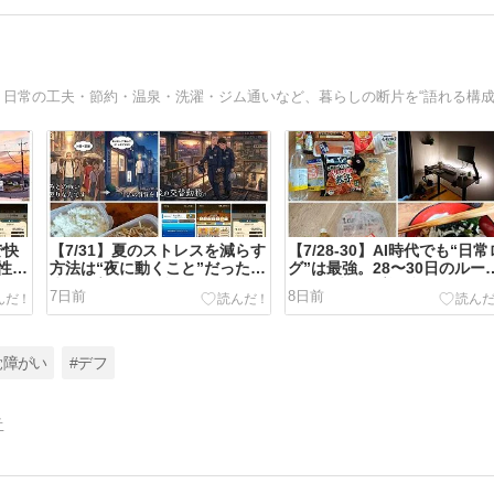
で快
【7/31】夏のストレスを減らす
【7/28-30】AI時代でも“日常
性と
方法は“夜に動くこと”だった｜
グ”は最強。28〜30日のルー
生活改善＋DQW記録まとめ
ィンと生活改善の記録
7日前
8日前
覚障がい
#デフ
告