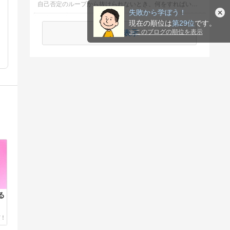
自己否定のループから抜けられないとき、何をすればいいか選んでください
失敗から学ぼう！
現在の順位は
第29位
です。
続きを表示
≫
このブログの順位を表示
る