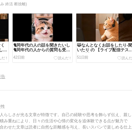
み 終活 断捨離)
なく
🐈️同年代の人の話を聞きたいし
🙀なんとなくお話をしたり-
 しま
🐈️同年代の人からの質問も受け
いたり の 【ライブ配信テス
たいかも。
ト】🐱
42日前
51日前
報告
続性
人らしさが光る文章が特徴です。自己の経験や思考を飾らず伝え、親し
積み重ねにより、日々の生活や心情の変化を追体験できる点が魅力で
合わせた文章は読者に自然な距離感を与え、長いスパンで楽しめる仕上