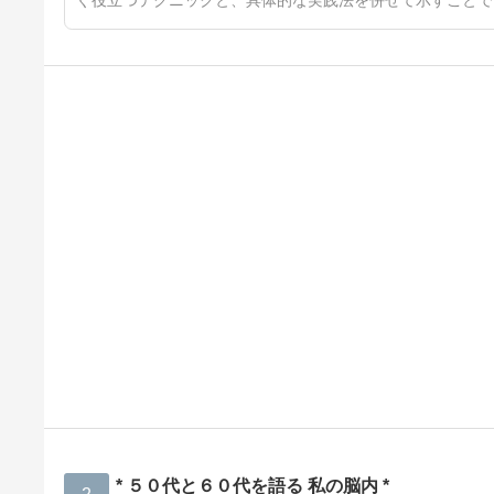
ぐ役立つテクニックと、具体的な実践法を併せて示すことで
* ５０代と６０代を語る 私の脳内 *