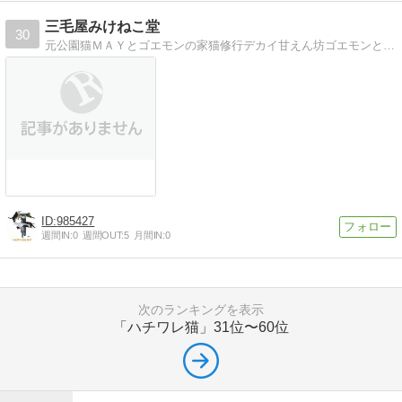
三毛屋みけねこ堂
30
元公園猫ＭＡＹとゴエモンの家猫修行デカイ甘えん坊ゴエモンとツンデレ姫Ｍａｙのまったりな日常
985427
週間IN:
0
週間OUT:
5
月間IN:
0
次のランキングを表示
「ハチワレ猫」
31位〜60位