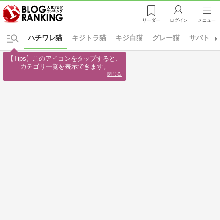
リーダー
ログイン
メニュー
ハチワレ猫
キジトラ猫
キジ白猫
グレー猫
サバトラ
【Tips】このアイコンをタップすると、

カテゴリ一覧を表示できます。
閉じる