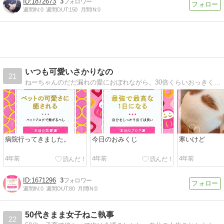
1872673
3
週間IN:
0
週間OUT:
150
月間IN:
0
いつも可愛いさかりなの
21
ねーちゃんのだだ漏れの愛におぼれながら、30倍くらいおっきくなったぼきゅ。なんてかわいいいい子でしょうといつもみんなに褒められてまちゅ。
病院行ってきました。
今日のおみくじ
寒いけど
4年前
4年前
4年前
1671296
3
週間IN:
0
週間OUT:
80
月間IN:
0
50代きまま女子ねこ執事
22