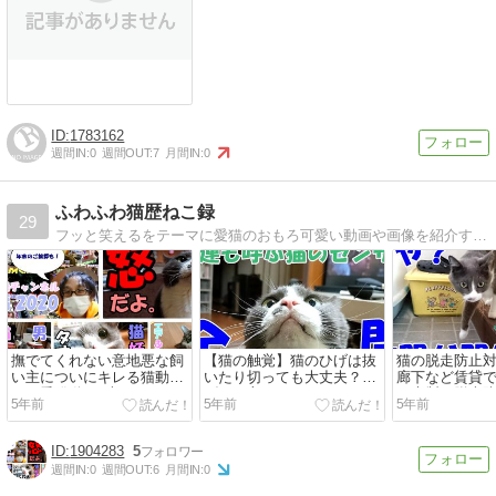
1783162
週間IN:
0
週間OUT:
7
月間IN:
0
ふわふわ猫歴ねこ録
29
フッと笑えるをテーマに愛猫のおもろ可愛い動画や画像を紹介するブログ。
撫でてくれない意地悪な飼
【猫の触覚】猫のひげは抜
猫の脱走防止
い主についにキレる猫動画
いたり切っても大丈夫？ひ
廊下など賃貸
など愛猫動画5本
げはお守りになる？
る木製の脱走
5年前
5年前
5年前
1904283
5
週間IN:
0
週間OUT:
6
月間IN:
0