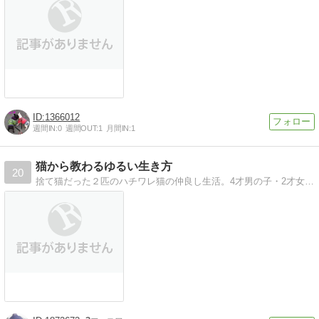
1366012
週間IN:
0
週間OUT:
1
月間IN:
1
猫から教わるゆるい生き方
20
捨て猫だった２匹のハチワレ猫の仲良し生活。4才男の子・2才女の子のこと、お花や景色・リフォームのことを書いています。時々ビーグル犬と黒猫も登場します。