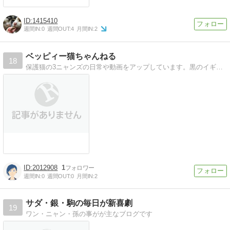
1415410
週間IN:
0
週間OUT:
4
月間IN:
2
ベッピィー猫ちゃんねる
18
保護猫の3ニャンズの日常や動画をアップしています。黒のイギーくん、紅鼻タキシードのベニーちゃん、黒鼻タキシードのポップちゃんの３兄妹がお届けします。
2012908
1
週間IN:
0
週間OUT:
0
月間IN:
2
サダ・銀・駒の毎日が新喜劇
19
ワン・ニャン・孫の事がが主なブログです