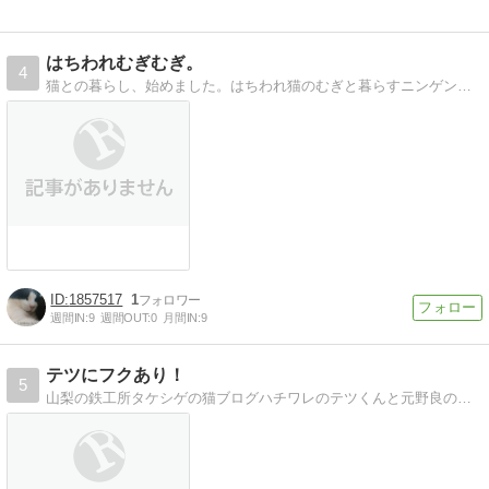
はちわれむぎむぎ。
4
猫との暮らし、始めました。はちわれ猫のむぎと暮らすニンゲンの備忘録ブログです。
1857517
1
週間IN:
9
週間OUT:
0
月間IN:
9
テツにフクあり！
5
山梨の鉄工所タケシゲの猫ブログハチワレのテツくんと元野良の黒猫フクちゃん。子猫２匹が加わり、４匹の生活に。