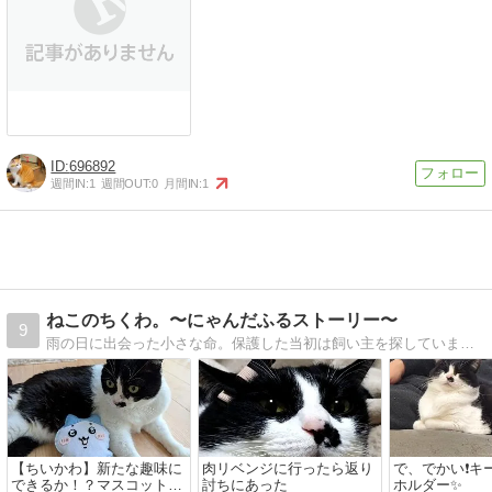
696892
週間IN:
1
週間OUT:
0
月間IN:
1
ねこのちくわ。〜にゃんだふるストーリー〜
9
雨の日に出会った小さな命。保護した当初は飼い主を探していましたが、その後すぐに家族として加入することに決定。とても衰弱していましたが無事回復しすくすくと成長しています！とってもやんちゃなお嬢様。ねこに関するいろいろな記事も書いていきます！
【ちいかわ】新たな趣味に
肉リベンジに行ったら返り
で、でかい❗キ
できるか！？マスコットを
討ちにあった
ホルダー✨