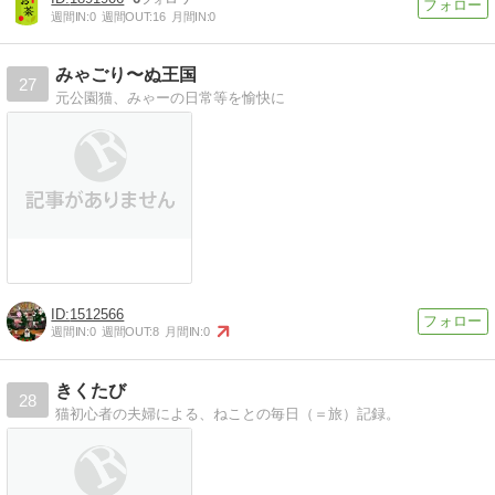
週間IN:
0
週間OUT:
16
月間IN:
0
みゃごり〜ぬ王国
27
元公園猫、みゃーの日常等を愉快に
1512566
週間IN:
0
週間OUT:
8
月間IN:
0
きくたび
28
猫初心者の夫婦による、ねことの毎日（＝旅）記録。