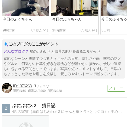
今日のふぅちゃん
今日のふぅちゃん
今日のふぅち
9時間前
34時間前
3日前
このブログのここがポイント
猫のかわいさと風景の彩りを綴るユルやかさ
多彩なシーンと表情でつづるふぅちゃんの日常。涼しさや雨、季節の花火
やグルメ、何気ない仕草や好きな場所などが軽やかに描かれ、優しい気持
ちに包まれる空間となっています。写真や短いコメントを通じて、日常の
ちょっとした幸せや癒しを投稿し、親しみやすいトーンで綴っています。
1376263
3
週間IN:
50
週間OUT:
100
月間IN:
120
ぷにぷに×２ 猫日記
2
4匹の家猫（黒白はちわれ♂２にゃんと茶トラ♀とキジ白♀）中心のブログです。その他ハンドメイドやペットグッズ等の話しもあります。