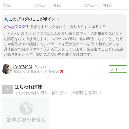
手作りしてみた🤗
2日前
5日前
9日前
このブログのここがポイント
多彩なトピックを鋭く、親しみやすく綴る文章
ちくわパパやちくわママの親しみやすい語り口で日々の出来事や気になっ
た話題を鋭く描き出します。スポーツの感動、食の裏側、ちょっとした癒
しや自己ケアの話題まで、バラエティ豊かなテーマを取り上げながらも、
具体的かつ分かりやすく伝える工夫をしています。読み進めるほどに共感
と発見をもたらす、飽きのこない内容展開が魅力です。
2074924
9
週間IN:
0
週間OUT:
44
月間IN:
22
はちわれ姉妹
10
はちわれ姉妹の日常。個性派シニア猫2匹も活躍中！