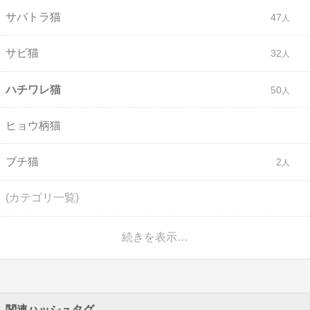
サバトラ猫
47
サビ猫
32
ハチワレ猫
50
ヒョウ柄猫
ブチ猫
2
(カテゴリ一覧)
続きを表示…
関連ハッシュタグ