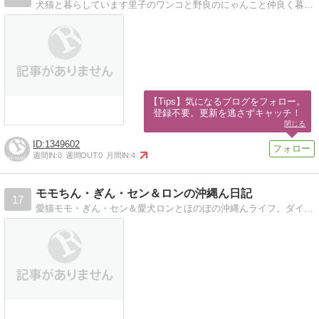
犬猫と暮らしています里子のワンコと野良のにゃんこと仲良く暮らしています。
【Tips】気になるブログをフォロー。

登録不要。更新を逃さずキャッチ！
閉じる
1349602
週間IN:
0
週間OUT:
0
月間IN:
4
モモちん・ぎん・セン＆ロンの沖縄ん日記
17
愛猫モモ・ぎん・セン＆愛犬ロンとほのぼの沖縄んライフ。ダイビングインストラクターのとうちゃんとみんなのにぎやかＬＩＦＥ。