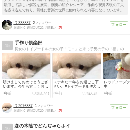
活用して詳しい解説を展開。演奏の紹介やシェア、作曲や視覚表現の工夫
も盛り込んでおり、気軽に音楽の世界に触れられる内容になっています。
338887
2
週間IN:
0
週間OUT:
22
月間IN:
4
手作り倶楽部
15
長女のトイプードルの女の子「モコ」と末っ子男の子の「福」の子育てに毎日奮闘していますペットとの暮らしや、ちょっと手を加えただけの簡単な手作りの品を、手作りのブログで紹介していきたいと思っています。
明けましておめでとうござ
ステキな一年をお過ごし下
レッドノーズデ
います。今年も宜しくお願
さい。#トイプードル #犬の
中
い致します。#白黒猫 #猫 #
いる暮らし #犬のいる生活
3年前
3年前
4年前
ねこ #白...
#いぬ...
2076337
1
週間IN:
0
週間OUT:
20
月間IN:
4
森の木陰でどんぢゃらホイ
16