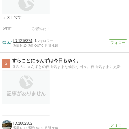
テストです
5年前
1216374
1
週間IN:
10
週間OUT:
0
月間IN:
10
すらことにゃんずは今日もゆく。
3
３匹のにゃんずとの自由気ままな愉快な日々。自由気ままに更新です。
1802382
週間IN:
10
週間OUT:
0
月間IN:
10