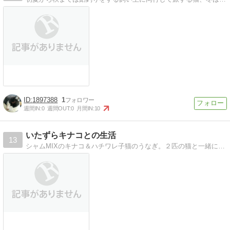
1897388
1
週間IN:
0
週間OUT:
0
月間IN:
10
いたずらキナコとの生活
13
シャムMIXのキナコ＆ハチワレ子猫のうなぎ。２匹の猫と一緒に満喫する猫ライフblog。たまに創作活動も！