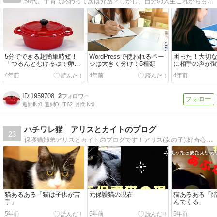
50代、子育て終わって次は介護？しかし、自分の人生これからも楽しまなくっちゃ！不労収入も模索中！
5分でできる超簡単時短！
WordPressで使われるペー
困った！大切な
「つるんとむけるゆで卵」
ジは大きく分けて5種類
に相手の声が
の作り方
い！！
4年前
4年前
4年前
1959708
2
週間IN:
0
週間OUT:
62
月間IN:
0
ハチワレ猫 アリスとカイトのブログ
23
保護猫姉弟アリスとカイトのブログです！アリス(女の子):好奇心旺盛カイト(男の子):足が臭い神奈川在住の家猫です。
猫あるある「猫は子供が苦
元保護猫の現在
猫あるある「
手」
んでくる」
5年前
5年前
5年前