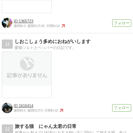
1365723
週間IN:
0
週間OUT:
40
月間IN:
10
しおこしょう多めにおねがいします
11
愛猫ソルトとペッパーの日記です。
1616414
週間IN:
0
週間OUT:
0
月間IN:
10
旅する猫 にゃん太君の日常
12
初夏から秋までは鮎釣りをする飼い主に同行して旅する猫、冬はスキー・スノボのレンタル屋の看板猫のにゃん太君の日常を綴ります。