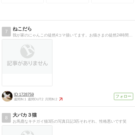
ねこだら
7
我が家のにゃんこの徒然4コマ描いてます。お猫さまの徒然24時間だだもれUST配信中。(//ω//)つ [ねこだら生活]
1728759
週間IN:
1
週間OUT:
2
月間IN:
2
大バカ３猫
8
お馬鹿なキチガイ猫3匹の写真日記3匹それぞれ、性格悪いです笑