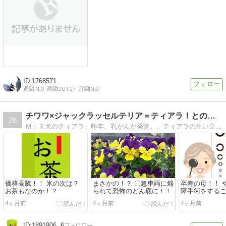
1768571
週間IN:
0
週間OUT:
27
月間IN:
0
チワワ×ジャックラッセルテリア＝ティアラ！との日々
26
ＭＩＸ犬のティアラ。昨年、乳がんが発覚。。ティアラの生い立と、限られたティアラとの日々をアラフィフの私が日々体験したことと共に記録に残します。
価格高騰！！ 米の次は？
まさかの！？ 〇急車両に煽
卒寿の母！！ 
お茶もなのか！？
られて恐怖のどん底に！！
障手術をする
4ヶ月前
4ヶ月前
4ヶ月前
1891906
6