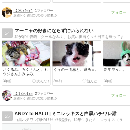
2074674
1
週間IN:
0
週間OUT:
48
月間IN:
0
マーニャの好きにならずにいられない
24
我が家の愛猫、クールなみく、お笑い担当くぅの日常を綴ってます。
おくるみ、みくさんと、ヒ
くぅの一周忌と、退所日。
新年早々…。
ツジさんふみふみ。
3年前
3年前
3年前
1730175
2
週間IN:
0
週間OUT:
32
月間IN:
0
ANDY to HALU | ミニレッキスと白黒ハチワレ猫
25
白黒ハチワレ猫HALUの成長記録。14年生きたミニレッキス（うさぎ）の日々や去勢、うっ滞、ケージレイアウトなど。