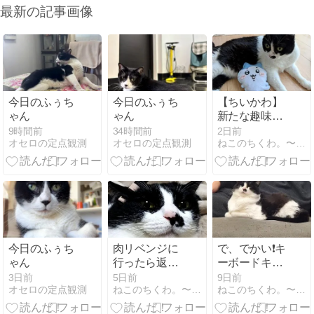
最新の記事画像
今日のふぅち
今日のふぅち
【ちいかわ】
ゃん
ゃん
新たな趣味に
できるか！？
9時間前
34時間前
2日前
オセロの定点観測
オセロの定点観測
ねこのちくわ。〜にゃんだふるストーリー〜
マスコットを
手作りしてみ
た🤗
今日のふぅち
肉リベンジに
で、でかい❗キ
ゃん
行ったら返り
ーボードキー
討ちにあった
ホルダー✨
3日前
5日前
9日前
オセロの定点観測
ねこのちくわ。〜にゃんだふるストーリー〜
ねこのちくわ。〜にゃんだふるストーリー〜