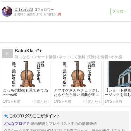
1757528
1
週間IN:
0
週間OUT:
0
月間IN:
5
BakuKla +*+
14
気になるコンサート情報+ネットにて無料で聴ける情報+オケ感想+猫+100均その他モロモロ感想ブログ*
こっちのblogも見てみてね
アマオケさんをチェックし
【ショート動
~~~യꕤ
たらやたら凄い選曲が出て
ージックを流
来たので、まとめ感想動画
る動画完結し
1年5ヶ月前
1年5ヶ月前
1年5ヶ月前
にしました♪
(メンデルスゾ
1番の話)
このブログのここがポイント
動画解説とプレイリスト中心の情報発信
クラシック音楽の作曲家や作品に焦点を当てながら、動画や再生リストを