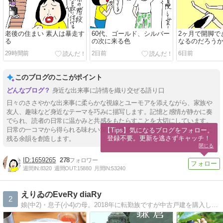
老後の住まい 素人は暴走す
60代、ゴールド、シルバー
2ヶ月で開脚で
る
の次に来る色
なるのだろう
29時間前
2日前
6日前
このブログのここがポイント
身近な出来事に詩情を織り交ぜる語り口
日々のささやかな出来事に柔らかな視線とユーモアを添えながら、家族や
友人、趣味など身近なテーマを巧みに描写します。記憶と感情が静かに奏
でられ、読者の日常に温かみと共感をもたらすことを大切にしています。
日常の一コマから得られる味わい深さや繊細さを詩的に綴ることで、心に
【Tips】気になるブログをフォロー。

登録不要。更新を逃さずキャッチ！
残る余韻を創造します。
閉じる
1659265
278
週間IN:
8320
週間OUT:
15880
月間IN:
53240
えりゐのEveRy diaRy
2
娘(中2)・息子(小4)の母。2018年に転勤族ですが中古戸建を購入しました。家の事・子育ての事・お買い物の事・こどもごはんの記録を書いてます。