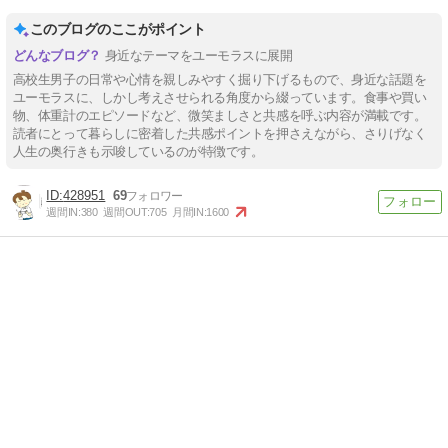
このブログのここがポイント
身近なテーマをユーモラスに展開
高校生男子の日常や心情を親しみやすく掘り下げるもので、身近な話題を
ユーモラスに、しかし考えさせられる角度から綴っています。食事や買い
物、体重計のエピソードなど、微笑ましさと共感を呼ぶ内容が満載です。
読者にとって暮らしに密着した共感ポイントを押さえながら、さりげなく
人生の奥行きも示唆しているのが特徴です。
428951
69
週間IN:
380
週間OUT:
705
月間IN:
1600