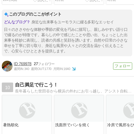
このブログのここがポイント
身近な出来事をユーモラスに綴る多彩なエッセイ
日々のささやかな体験や季節の変化を巧みに描写し、親しみやすい語り口
で綴るのが特徴です。暮らしの中で感じたことや思い出、ちょっとした出
来事を軽妙に表現し、読者の共感と笑顔を誘います。自然や日常の小さな
幸せを丁寧に切り取り、身近な風景や人々との交流を温かく伝えること
で、心安らぐひとときを提供します。
769978
27
週間IN:
340
週間OUT:
1770
月間IN:
1640
自己満足で行こう！
10
長年暮らした世田谷から横浜の外れにお引っ越し、アシスト自転車に乗って買い物してます。
暑熱順化
洗面所でパンを焼く
冷房で風邪を