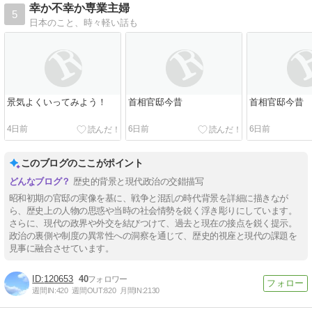
幸か不幸か専業主婦
5
日本のこと、時々軽い話も
景気よくいってみよう！
首相官邸今昔
首相官邸今昔
4日前
6日前
6日前
このブログのここがポイント
歴史的背景と現代政治の交錯描写
昭和初期の官邸の実像を基に、戦争と混乱の時代背景を詳細に描きなが
ら、歴史上の人物の思惑や当時の社会情勢を鋭く浮き彫りにしています。
さらに、現代の政界や外交を結びつけて、過去と現在の接点を鋭く提示。
政治の裏側や制度の異常性への洞察を通じて、歴史的視座と現代の課題を
見事に融合させています。
120653
40
週間IN:
420
週間OUT:
820
月間IN:
2130