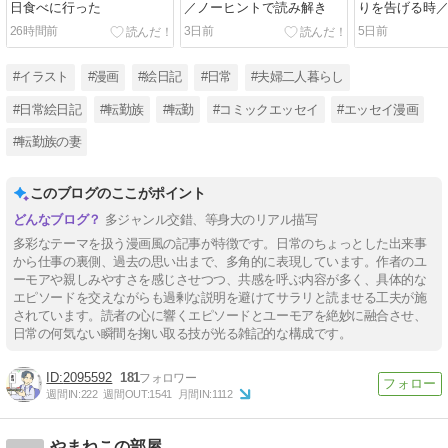
日食べに行った
／ノーヒントで読み解き
りを告げる時
なる時９
26時間前
3日前
5日前
#イラスト
#漫画
#絵日記
#日常
#夫婦二人暮らし
#日常絵日記
#転勤族
#転勤
#コミックエッセイ
#エッセイ漫画
#転勤族の妻
このブログのここがポイント
多ジャンル交錯、等身大のリアル描写
多彩なテーマを扱う漫画風の記事が特徴です。日常のちょっとした出来事
から仕事の裏側、過去の思い出まで、多角的に表現しています。作者のユ
ーモアや親しみやすさを感じさせつつ、共感を呼ぶ内容が多く、具体的な
エピソードを交えながらも過剰な説明を避けてサラリと読ませる工夫が施
されています。読者の心に響くエピソードとユーモアを絶妙に融合させ、
日常の何気ない瞬間を掬い取る技が光る雑記的な構成です。
2095592
181
週間IN:
222
週間OUT:
1541
月間IN:
1112
やまねこの部屋