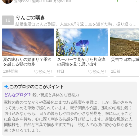
週間IN:
220
週間OUT:
640
月間IN:
1100
りんごの嘆き
19
結婚生活ほとんど別居。人生の折り返し点を過ぎた時、振り返ってみる。これで良かったのか。これからは自分らしく生きたいとつぶやく。
夏の終わりの始まり？季節
スーパーで見かけた片麻痺
災害で日本は
を感じる朝の散歩
の男性を見て思い出す
13時間前
昨日
2日前
このブログのここがポイント
鋭い視点と具体的な観察力
家族の縦のつながりや高齢化にまつわる現実を冷徹に、しかし温かさをも
って見つめる筆致で綴られています。親子関係や介護、孤独の心理に鋭く
切り込みながらも、日々の暮らしや自身の小さな発見を丁寧に伝えること
に自在さを持ち、心に深く刺さる共感を呼び起こします。身近な風景と人
間模様を、自然な言葉で描き出す文章は、読む人の心境に静かな揺らぎを
生じさせるでしょう。