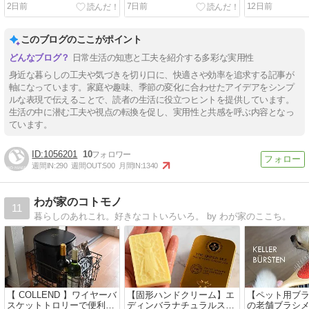
2日前
7日前
12日前
このブログのここがポイント
日常生活の知恵と工夫を紹介する多彩な実用性
身近な暮らしの工夫や気づきを切り口に、快適さや効率を追求する記事が
軸になっています。家庭や趣味、季節の変化に合わせたアイデアをシンプ
ルな表現で伝えることで、読者の生活に役立つヒントを提供しています。
生活の中に潜む工夫や視点の転換を促し、実用性と共感を呼ぶ内容となっ
ています。
1056201
10
週間IN:
290
週間OUT:
500
月間IN:
1340
わが家のコトモノ
11
暮らしのあれこれ。好きなコトいろいろ。 by わが家のここち。
【 COLLEND 】ワイヤーバ
【固形ハンドクリーム】エ
【ペット用ブ
スケットトロリーで便利な
ディンバラナチュラルスキ
の老舗ブラシメ