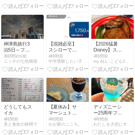
神津島旅行3
【混雑必至】
【2026猛暑
泊5日～フェ
スシローで大
Disney】スー
リー編～
トロ110円
ベニア目当て
3時間50分前
4時間前
4時間前
ニッチの七色模様
中学受験したい子供が2人います
my ALL -こども2人と時給800円生活-
【駐車場要注
でも大満足♪と
意】
青い衝撃
どうしてもス
【夏休み】サ
ディズニーシ
イカ
マーシュトー
ー25周年フー
レンと楽天お
ド｜下調べせ
4時間前
4時間前
4時間前
美と食欲の狭間で
わが家のここち。
わたしを大切にする暮らし方
買い物マラソ
ず失敗した私
ンと scope ア
の正直レビュ