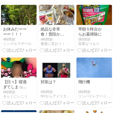
ウトレット
ー
【2026年8
月】
お休みだーー
絶品な非常
早朝５時台か
ーー！！！
食！普段から
らお墓掃除に
食べたいぐら
4時間前
4時間前
5時間前
シングルマザーの貯金箱。〜年収１７０万円の日々〜
最後に笑おう！ まちこ日記
質素なつもり
いです
【日々】寝過
対策は？
飛行機
ぎてしまった
１日
5時間前
5時間前
5時間前
NYからアメリカ南部へ引っ越した夫婦の驚き！ワイルド生活
リンパドレナージュオーガニック 練馬 ひまわりのへや”ブログ
きらくにいこう