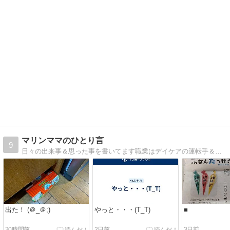
マリンママのひとり言
9
日々の出来事＆思った事を書いてます職業はデイケアの運転手＆小さな会社の経理＆主婦です
出た！ (＠_＠;)
やっと・・・(T_T)
■
20時間前
2日前
3日前