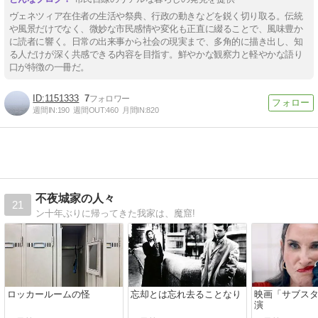
ヴェネツィア在住者の生活や祭典、行政の動きなどを鋭く切り取る。伝統
や風景だけでなく、微妙な市民感情や変化も正直に綴ることで、風味豊か
に読者に響く。日常の出来事から社会の現実まで、多角的に描き出し、知
る人だけが深く共感できる内容を目指す。鮮やかな観察力と軽やかな語り
口が特徴の一冊だ。
1151333
7
週間IN:
190
週間OUT:
460
月間IN:
820
不夜城家の人々
21
ン十年ぶりに帰ってきた我家は、魔窟!
ロッカールームの怪
忘却とは忘れ去ることなり
映画「サブス
演