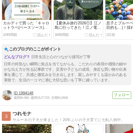
カルディで買った「キャロ
【夏休み旅行2026①】江ノ
息子とブルーベ
ットラペ(ベースソース)」
島に行ってきた！江ノ電と
目的も…)！採
【ごはん記録7/27～】
鎌倉の大仏
ベリーで贅沢
10時間前
34時間前
2日前
このブログのここがポイント
日常生活と心のつながり描写が丁寧
日常の何気ない瞬間に焦点を当てながらも、こだわりの表現や感情の細や
かな伝え方が光る記事群です。災害や子どもの成長、身近な買い物や出来
事を通じて、共感と微笑みを引き出します。親しみやすくも温かみのある
筆致で、生活の一コマに潜む大切な思いを丁寧に綴っています。
1994148
週間IN:
580
週間OUT:
725
月間IN:
2800
つれモナ
3
サルーキの子犬が来ました！20年ぶりの子犬育てに七転八倒中。