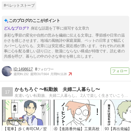
#ペレットストーブ
このブログのここがポイント
身近な話題を丁寧に描写する文章力
多彩な季節の変化や自然の営みを繊細に伝える文章は、季節感や日常の温
かさを感じさせます。地域の風物詩や家庭菜園、ペットの日常まで幅広く
カバーしながらも、文章には安定感と親近感が漂います。それぞれの出来
事に心を配る優しい語り口と、散漫にならない構成が特徴です。読む者の
共感を呼び、暮らしの中の小さな幸せを映し出します。
1498617
8
週間IN:
232
週間OUT:
664
月間IN:
1128
かもちろぐ 〜転勤族 夫婦二人暮らし〜
17
友達いない転勤族、夫婦二人暮らし。 2人で楽しく生きていこうと決めました。 日常の事など。
【電車】歩く寿司CM／翌
④【進路番外編】工業高校
93【再出発編