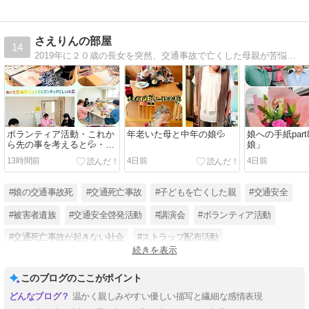
さえりんの部屋
14
2019年に２０歳の長女を突然、交通事故で亡くした母親が苦悩と悲嘆の日々の中から、主人と共に交通事故を減らすためのボランティア活動を立ち上げました。応援していただけたら幸いです。
ボランティア活動・これか
年老いた母と中年の娘💦
娘への手紙part
ら先の事を考えると💦・娘
娘」
のベランダ菜園
13時間前
4日前
4日前
#娘の交通事故死
#交通死亡事故
#子どもを亡くした親
#交通安全
#被害者遺族
#交通安全啓発活動
#講演会
#ボランティア活動
#交通死亡事故が起きない社会
#ストラップ配布活動
続きを表示
#愛知県から死亡事故を減らす
このブログのここがポイント
温かく親しみやすい優しい描写と繊細な感情表現