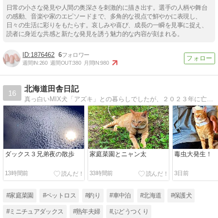
日常の小さな発見や人間の奥深さを刺激的に描き出す。選手の人柄や舞台
の感動、音楽や家のエピソードまで、多角的な視点で鮮やかに表現し、
日々の生活に彩りをもたらす。哀しみや喜び、成長の一瞬を見事に捉え、
読者に身近な共感と新たな発見を誘う魅力的な内容が刻まれる。
1876462
6
週間IN:
260
週間OUT:
380
月間IN:
980
北海道田舎日記
16
真っ白いMIX犬「アズキ」との暮らしでしたが、２０２３年に亡くなり少しペットロス気味です。家庭菜園と釣りなどの北海道の田舎暮らしを紹介。
ダックス３兄弟夜の散歩
家庭菜園とニャン太
毒虫大発生！
13時間前
33時間前
3日前
#家庭菜園
#ペットロス
#釣り
#車中泊
#北海道
#保護犬
#ミニチュアダックス
#熟年夫婦
#ぶどうつくり