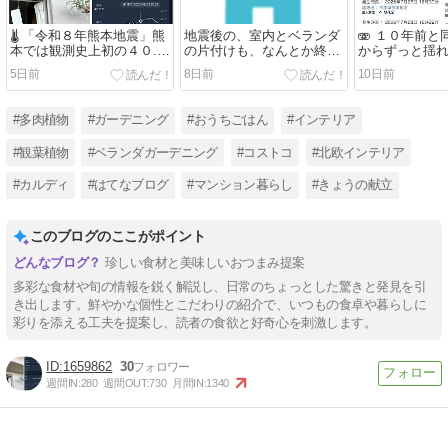
🌡️ 「令和８年熊本地震」熊
地震後の、室内とベランダ
🫨 １０年前
本では観測史上初の４０.
の片付けも、なんとか終わ
からずっと揺
３℃の酷暑日を記録。🥵
りつつあります...
す「令和８年
5日前
8日前
10日前
#多肉植物
#ガーデニング
#おうちごはん
#インテリア
#観葉植物
#ベランダガーデニング
#コストコ
#北欧インテリア
#カルディ
#はてなブログ
#マンション暮らし
#きょうの献立
このブログのここがポイント
珍しい食材と美味しいおつまみ提案
多彩な食材や旬の情報を鋭く解説し、日常のちょっとした驚きと発見を引
き出します。鮮やかな個性とこだわりの紹介で、いつもの食卓や暮らしに
彩りを添える工夫を提案し、読者の食欲と好奇心を刺激します。
1659862
30
週間IN:
280
週間OUT:
730
月間IN:
1340