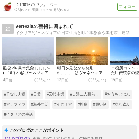
1901679
7
週間IN:
203
週間OUT:
770
月間IN:
861
veneziaの芸術に囲まれて
20
イタリア/ヴェネツィアの日常生活と町の事教会や美術館、建築、文化と食事、alexの世界
酷暑 de 異常気象ぉぉぉ〜
朝日を見ながらお別
市役所コメン
(||| ´Д`)ノ @ヴェネツィア
れ。。。 @ヴェネツィア
た!! 伝統祭の
ツィア
4日前
12日前
19日前
#子なし夫婦
#日常
#50代主婦
#夫婦二人暮らし
#おうちごはん
#アラフィフ
#海外生活
#イタリア
#外食
#買い物
#立ち飲み
#イタリアの生活
このブログのここがポイント
市民目線のリアルな暮らしの発見を提供