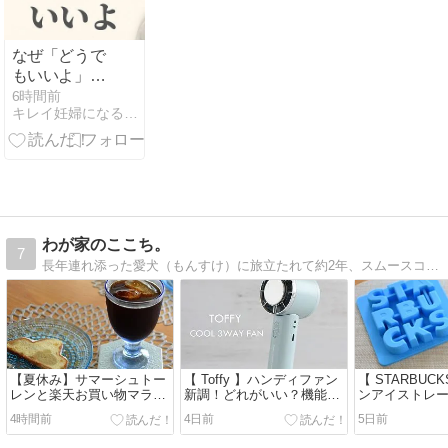
なぜ「どうで
もいいよ」な
気分になるの
6時間前
キレイ妊婦になる方法
か
わが家のここち。
7
長年連れ添った愛犬（もんすけ）に旅立たれて約2年、スムースコートチワワの男の子（もんた）を迎え、夫婦二人と一匹暮らし。愛犬との日々、インテリア、ハンドメイド、暮らしのあれこれの記録です。
【夏休み】サマーシュトー
【 Toffy 】ハンディファン
【 STARBUC
レンと楽天お買い物マラソ
新調！どれがいい？機能の
ンアイストレ
ンと scope アウトレット
選び方と使い方【ひんやり
ーヒー＆カフ
4時間前
4日前
5日前
【2026年8月】
3Wayファン】
ファベット製