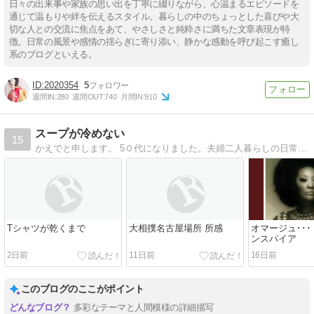
日々の出来事や家族の思い出を丁寧に綴りながら、心温まるエピソードを
通じて温もりや絆を伝えるスタイル。暮らしの中のちょっとした喜びや大
切な人との交流に焦点をあて、やさしさと純粋さに満ちた文章表現が特
徴。日常の風景や感情の揺らぎに寄り添い、静かな感動を呼び起こす癒し
系のブログといえる。
2020354
5
週間IN:
280
週間OUT:
740
月間IN:
910
スープが冷めない
15
かえでと申します。 5０代になりました。夫婦二人暮らしの日常、 セルフネイルや親の介護などあれこれ綴ってまいります。
Tシャツが乾くまで
大相撲名古屋場所 所感
オマージュ･･･
ンスパイア
2日前
11日前
16日前
このブログのここがポイント
多彩なテーマと人間模様の詳細描写