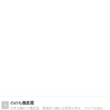
ののち幾星霜
4
日本を離れて幾星霜。母国語で綴れる環境を求め、ブログを始めました。アメリカ中西部より、アラ還主婦が 日々の暮らしの工夫と想いをお届けします。