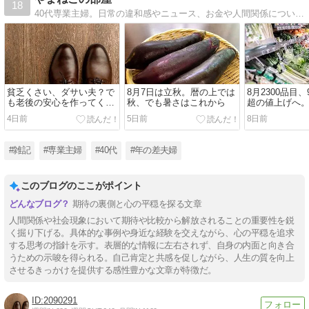
18
40代専業主婦。日常の違和感やニュース、お金や人間関係について思うことを静かに書いています。東急東横線沿線に居住。
貧乏くさい、ダサい夫？で
8月7日は立秋。暦の上では
8月2300品目、
も老後の安心を作ってくれ
秋、でも暑さはこれから
超の値上げへ
た、人からどう見られるか
えるこれから
4日前
5日前
8日前
より、暮らしを守ること
#雑記
#専業主婦
#40代
#年の差夫婦
このブログのここがポイント
期待の裏側と心の平穏を探る文章
人間関係や社会現象において期待や比較から解放されることの重要性を鋭
く掘り下げる。具体的な事例や身近な経験を交えながら、心の平穏を追求
する思考の指針を示す。表層的な情報に左右されず、自身の内面と向き合
うための示唆を得られる。自己肯定と共感を促しながら、人生の質を向上
させるきっかけを提供する感性豊かな文章が特徴だ。
2090291