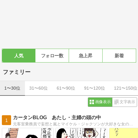
人気
フォロー数
急上昇
新着
ファミリー
1〜30位
31〜60位
61〜90位
91〜120位
121〜150位
画像表示
文字表示
カータンBLOG あたし・主婦の頭の中
1
元客室乗務員で妄想と嵐とマイケル・ジャクソンが大好きな女の古（こ）。羞恥心を失った今、赤裸々に超ヘタくそな絵であたしの頭の中を綴ってます。