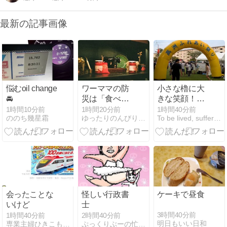
最新の記事画像
悩むoil change
ワーママの防
小さな櫓に大
🚘
災は「食べな
きな笑顔！高
がら備える」
洲ふれあい祭
1時間10分前
1時間20分前
1時間40分前
ののち幾星霜
ゆったりのんびりブログ | あわただしい中でも、ゆった…
To be lived, suffered, enjoyed
が正解。非常
り
食を時短食に
変える工夫
会ったことな
怪しい行政書
ケーキで昼食
いけど
士
3時間40分前
1時間40分前
2時間40分前
明日もいい日和
専業主婦ひきこもり日記
ぷっくりぶーの忙しい毎日