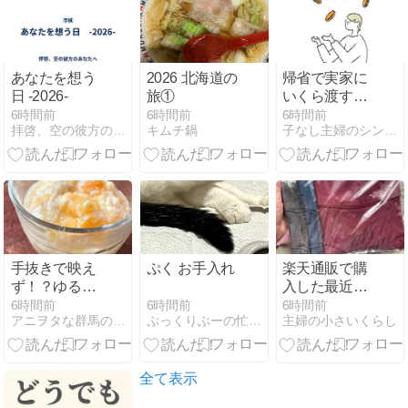
あなたを想う
2026 北海道の
帰省で実家に
日 -2026-
旅①
いくら渡す？
義実家へのお
6時間前
6時間前
6時間前
拝啓、空の彼方のあなたへ
キムチ鍋
子なし主婦のシンプルな暮らし
金の相場とリ
アルなやり取
り
手抜きで映え
ぷく お手入れ
楽天通販で購
ず！？ゆるベ
入した最近の
ジ1000日チャ
おすすめ
6時間前
6時間前
6時間前
ぷっくりぶーの忙しい毎日
アニヲタな群馬のゆるベジインストラクターひこが行く
主婦の小さいくらし
レンジ946日
目
全て表示