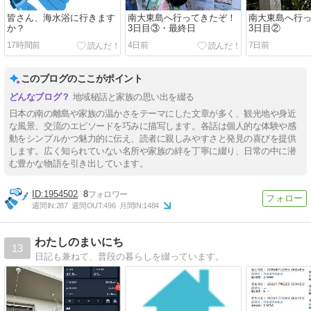
皆さん、海水浴に行きます
南大東島へ行ってきたぞ！
南大東島へ行
か？
3日目③・最終日
3日目②
17時間前
4日前
7日前
このブログのここがポイント
地域秘話と家族の思い出を綴る
日本の南の離島や家族の温かさをテーマにした文章が多く、観光地や身近
な風景、交流のエピソードを巧みに描写します。各話は個人的な体験や感
動をシンプルかつ魅力的に伝え、読者に親しみやすさと発見の喜びを提供
します。広く知られていない名所や家族の絆を丁寧に綴り、日常の中に潜
む豊かな物語を引き出しています。
1954502
8
週間IN:
287
週間OUT:
496
月間IN:
1484
わたしのまいにち
13
日記も兼ねて、普段の暮らしを綴っています。