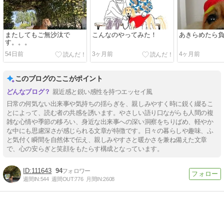
またしてもご無沙汰で
こんなのやってみた！
あきらめたら
す。。。
54日前
3ヶ月前
4ヶ月前
このブログのここがポイント
親近感と鋭い感性を持つエッセイ風
日常の何気ない出来事や気持ちの揺らぎを、親しみやすく時に鋭く綴るこ
とによって、読む者の共感を誘います。やさしい語り口ながらも人間の複
雑な心情や季節の移ろい、身近な出来事への深い洞察をちりばめ、軽やか
な中にも思慮深さが感じられる文章が特徴です。日々の暮らしや趣味、ふ
と気付く瞬間を自然体で伝え、親しみやすさと暖かさを兼ね備えた文章
で、心の安らぎと笑顔をもたらす構成となっています。
111643
94
週間IN:
544
週間OUT:
776
月間IN:
2608