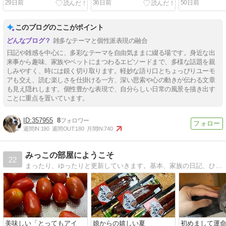
29日前
36日前
50日前
このブログのここがポイント
雑多なテーマと個性派表現の融合
日記や雑感を中心に、多彩なテーマを自由気ままに綴る場です。身近な出
来事から趣味、家族やペットにまつわるエピソードまで、多様な話題を親
しみやすく、時には鋭く切り取ります。軽妙な語り口とちょっぴりユーモ
アも交え、読む楽しさを仕掛ける一方、深い思索や心の動きが伝わる文章
も見え隠れします。個性豊かな表現で、自分らしい日常の風景を描き出す
ことに重点を置いています。
357955
8
週間IN:
190
週間OUT:
180
月間IN:
740
みっこの部屋にようこそ
22
まったり、ゆったりと更新していきます。基本、家族の日記、ひとりごと。。。そして、ちょっとした情報もね(^^)
美味しい「とってもアイ
娘からの嬉しい夏
初めまして運