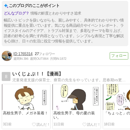
このブログのここがポイント
情報の鮮度とわかりやすさ追求
幅広いトピックを扱いながらも、親しみやすく、具体的でわかりやすい情
報提供に重点を置いています。気になる商品紹介やイベントレポート、ラ
イフスタイルのアイデア、トラブル対策まで、多彩なテーマを取り上げ、
読者の好奇心を満たす内容となっています。シンプルな表現と丁寧な解説
を心掛け、日々の生活に役立つ情報を提供しています。
1765314
27
週間IN:
396
週間OUT:
864
月間IN:
1872
いくじょぶ！！【漫画】
8
児童発達支援の保育士、療育の先生をやっています。思春期vs更年期な中高生息子と母の日常まんがと、療育・保育の話。
高校生男子、メガネ装着！
高校生男子、母の夏の装
「ちょっと」
い。
3日前
11日前
18日前