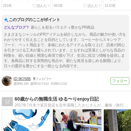
見せる収納【耐荷重
ンケア【SOLID HAND
ーの両面ブラシ【
2日前
8日前
11日前
10kg】
CREAM BAR】
BÜRSTEN】
このブログのここがポイント
暮らしを彩るバラエティ豊かなPR商品
さまざまなジャンルのPRアイテムを紹介しながら、商品の魅力や使い方を
わかりやすく伝えることを目的としています。コーヒーからスキンケア、
フード、ペット用品まで、多岐にわたるアイテムを取り上げ、読者の関心
を引きつける工夫が凝らされています。ともすれば見落としがちな良品の
特徴を、鋭い目線と簡潔な表現で掘り下げ、生活に役立つ情報を提供しま
す。各商品に対する実用的な視点や、新たな発見を楽しめる展開により、
日々の選択を豊かにする一助となる内容です。
967686
9
週間IN:
290
週間OUT:
410
月間IN:
1310
60歳からの無職生活 ゆる〜りenjoy日記
12
2017年7月末で某百貨店を定年退職したおじさんが、趣味（旅行、温泉、釣り、音楽、カメラ）の話や毎日の無職生活を綴ります。