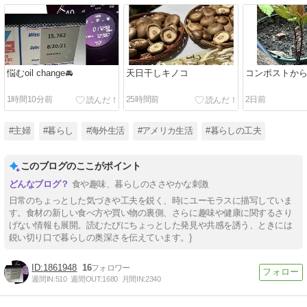
悩むoil change🚘
天日干しキノコ
コンポストから
1時間10分前
25時間前
2日前
#主婦
#暮らし
#海外生活
#アメリカ生活
#暮らしの工夫
このブログのここがポイント
食や趣味、暮らしのささやかな刺激
日常のちょっとした気づきや工夫を鋭く、時にユーモラスに描写していま
す。食材の新しい食べ方や買い物の裏側、さらに趣味や健康に関するさり
げない情報も展開。読むたびにちょっとした発見や共感を誘う、ときには
鋭い切り口で暮らしの奥深さを伝えています。}
1861948
16
週間IN:
510
週間OUT:
1680
月間IN:
2340