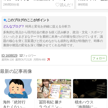
2時間30分前
8時間前
このブログのここがポイント
時局と変化を的確に捉える分析力
多角的な視点から現代社会の動きを鋭く読み解き、政治・文化・スポーツ
といったさまざまなテーマを素材に未来への示唆を投げかけています。議
題の核心を突く言葉選びと控えめながらも鋭利な表現が特徴的で、時事の
裏側や潮流の変化を深く理解させてくれる内容です。
1608029
12
週間IN:
130
週間OUT:
2120
月間IN:
480
最新の記事画像
海外「絶対行
冨田有紀 腋チ
積水ハウス
きたくない国
ラ ウイニング
「地面師に55