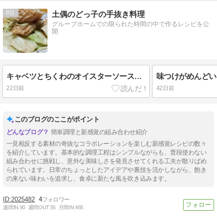
8
土偶のどっ子の手抜き料理
グループホームでの限られた時間の中で作るレシピを公
開
キャベツとちくわのオイスターソースマヨネーズ【5分・レンチン】
22日前
42日前
このブログのここがポイント
簡単調理と新感覚の組み合わせ紹介
一見相反する素材の奇抜なコラボレーションを楽しむ新感覚レシピの数々
を紹介しています。基本的な調理工程はシンプルながらも、普段使わない
組み合わせに挑戦し、意外な美味しさを発見させてくれる工夫が散りばめ
られています。日常のちょっとしたアイデアや裏技を活かしながら、飽き
の来ない味わいを追求し、食卓に新たな風を吹き込みます。
2025482
4
週間IN:
90
週間OUT:
55
月間IN:
465