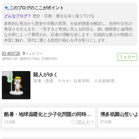
このブログのここがポイント
歴史・宗教・療法を深く掘り下げる
多角的な視点から歴史や宗教の背景、社会的側面を解説し、信仰や文化の
奥深さを伝えます。一見すると奇抜に見える内容も、鋭い観察眼と論理的
な分析によって整理され、読者の理解を促します。伝統的な教えや制度の
本質に触れ、現代に通じる思想の核心を浮き彫りにします。
483726
9
週間IN:
220
週間OUT:
660
月間IN:
900
4
賭人がゆく
港澳（香港、マカオ）往来30年、人生如賭博。
酷暑・地球温暖化と少子化問題の同時対策!?
11日前
27日前