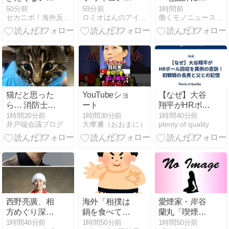
は？」かなり
競馬 ２６０８
億円騙し取ら
50分前
59分前
1時間前
セカニポ！海外反応の解説とまとめ
ロミオはんのアイドル等何でも２chまとめマガジン
働くモノニュース:人生VIP職人ブログw
の割合であの
０７
れた…」 ワイ
国を挙げられ
「はえーかわ
る結果に【海
いそう…会社
外の反応】
滅茶苦茶やろ
なぁ」
猫だと思った
YouTubeショ
​【なぜ】大谷
ら… 消防士が
ート
翔平がHRボー
山火事から救
ル回収を異例
1時間20分前
1時間30分前
1時間40分前
井戸端会議ブログ
大摩邇（おおまに）
plenty of quality
ったのはボブ
の直訴！初観
キャットの赤
戦の長男と父
ちゃん！
との記憶
西野亮廣、相
海外「相撲は
愛煙家・岸谷
方めぐり深く
鍋を食べてる
蘭丸「喫煙者
お詫び「原因
だけ」←「何
の権利がマジ
1時間40分前
1時間50分前
1時間50分前