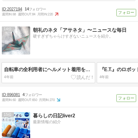
2027194
14
週間IN:
68
週間OUT:
84
月間IN:
220
14
朝礼のネタ「アサネタ」〜ニュースな毎日
硬すぎずちゃらけすぎないニュースを紹介。
自転車の全利用者にヘルメット着用を義務化
4年前
4年前
896081
4
週間IN:
60
週間OUT:
650
月間IN:
270
15
暮らしの日記liver2
最新情報の紹介