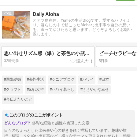
25
Daily Aloha
オアフ島在住、Yumeの生活Blogです。愛するハワイよ
り、暮らしの中で起こったAlohaな出来事や自分の想い
を、綴ってゆけたらと思います。どうぞよろしくお願い
致します。
思い出せリズム感（爆）と茶色の小瓶。/New Openのクッキー屋さん♪
ビーチセラピーな
32時間前
5日前
#国際結婚
#海外生活
#シニアブログ
#ハワイ
#日本
#クラフト
#60代女性
#ハワイ暮らし
#ささやかな幸せ
#今伝えたいこと
このブログのここがポイント
多彩な経験と感性を表現した文章
日々のちょっとした出来事や心の動きを鋭く描写しています。趣味や旅
行、料理、文化的な出来事など、様々なテーマを取り入れながらも、感情