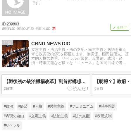
です。
239803
週間IN:
30
週間OUT:
20
月間IN:
100
23
CRND NEWS DIG
立憲主義・法治主義・法の支配・民主主義と熟議を重ん
ずる政党(政治家)を応援します。無党派。国民益優先。基
本的人権の尊重。リベラル正常化。反緊縮。政治・経
済・時事問題など様々な「ニュース」を国民目線で考え
る論説ブログです。
【戦後初の統治機構改革】副首都構想関連法案「チームみらい」の「2票」で可決・成立！日本維新の会の「大阪ありき」に振り回された特別国会閉幕！吉村洋文代表は統一地方選挙と大阪都構想の住民投票の「同日実施」を表明で批判殺到！
2日前
6日前
#政治
#経済
#人権
#民主主義
#フェミニズム
#時事問題
#表現の自由
#立憲主義
#法治主義
#法の支配
#表現規制
#リベラル