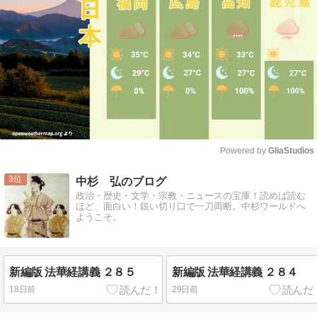
Powered by 
GliaStudios
Mute
3
中杉 弘のブログ
政治・歴史・文学・宗教・ニュースの宝庫！読めば読む
ほど、面白い！鋭い切り口で一刀両断。中杉ワールドへ
ようこそ。
新編版 法華経講義 ２８５
新編版 法華経講義 ２８４
18日前
29日前