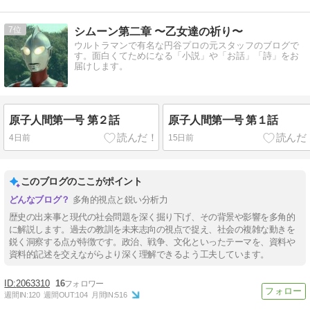
7
シムーン第二章 〜乙女達の祈り〜
ウルトラマンで有名な円谷プロの元スタッフのブログで
す。面白くてためになる「小説」や「お話」「詩」をお
届けします。
原子人間第一号 第２話
原子人間第一号 第１話
4日前
15日前
このブログのここがポイント
多角的視点と鋭い分析力
歴史の出来事と現代の社会問題を深く掘り下げ、その背景や影響を多角的
に解説します。過去の教訓を未来志向の視点で捉え、社会の複雑な動きを
鋭く洞察する点が特徴です。政治、戦争、文化といったテーマを、資料や
資料的記述を交えながらより深く理解できるよう工夫しています。
2063310
16
週間IN:
120
週間OUT:
104
月間IN:
516