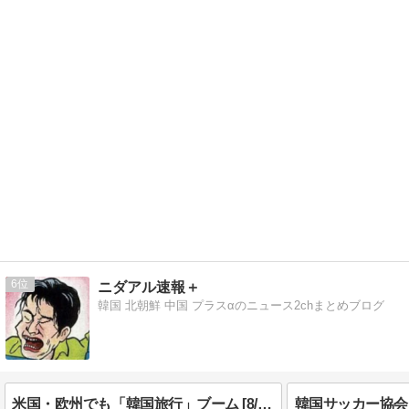
6
ニダアル速報＋
韓国 北朝鮮 中国 プラスαのニュース2chまとめブログ
米国・欧州でも「韓国旅行」ブーム [8/7] [昆虫図鑑★]