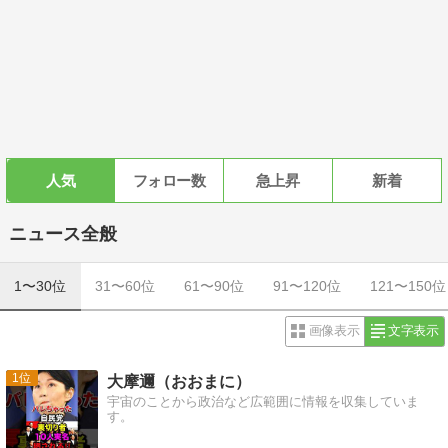
人気
フォロー数
急上昇
新着
ニュース全般
1〜30位
31〜60位
61〜90位
91〜120位
121〜150位
画像表示
文字表示
1
大摩邇（おおまに）
宇宙のことから政治など広範囲に情報を収集していま
す。