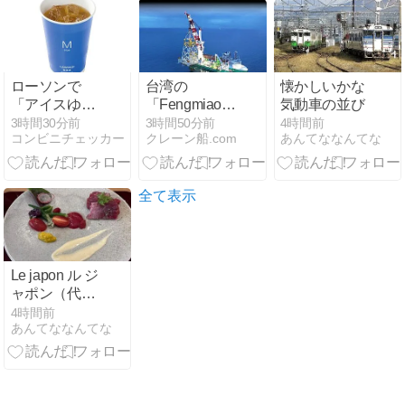
い
止めぐり出資
者約2500人が
集団訴訟中
ローソンで
台湾の
懐かしいかな
「アイスゆず
「Fengmiao
気動車の並び
シトラスティ
I」でジャケッ
3時間30分前
3時間50分前
4時間前
コンビニチェッカー
クレーン船.com
あんてななんてな
ー」が2026年
ト基礎杭と洋
8月11日発
上変電所設置
売、柚子の香
完了
りを楽しめる
全て表示
暑い夏にぴっ
たりなフルー
ツティー。
「メガアイス
Le japon ル ジ
ゆずシトラス
ャポン（代官
ティー」も登
山）
4時間前
場
あんてななんてな