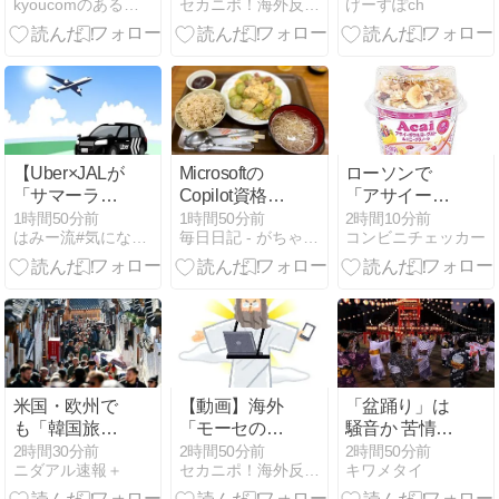
kyoucomのあることないこと
セカニポ！海外反応の解説とまとめ
げーすぽch
は、お笑いが
もわかってな
で侵害されて
下手だからで
い」元大関・
る」と私見
す」
貴景勝の激変
「いくら税金
ビフォーアフ
を我々が払っ
ターが海外掲
てるんだと」
示板で話題に
【Uber×JALが
Microsoftの
ローソンで
「サマーライ
Copilot資格
「アサイーボ
ド」キャンペ
AB-730の学習
ウルヨーグル
1時間50分前
1時間50分前
2時間10分前
はみー流#気になるニュース
毎日日記 - がちゃんが気になった話題を書き散らす
コンビニチェッカー
ーン開始】国
に取り組む
ト＆ハニーグ
内は5％・海
ラノーラ」が
外は10％のマ
2026年8月11
イル還元2026
日に発売、関
年9月30日ま
東地区限定販
で
売。ハチミツ
使用グラノー
ラとアサイー
米国・欧州で
【動画】海外
「盆踊り」は
ボウルの味わ
も「韓国旅
「モーセのよ
騒音か 苦情数
いを楽しめる
行」ブーム
うに海を割ろ
件会場半減 無
2時間30分前
2時間50分前
2時間50分前
カップヨーグ
ニダアル速報＋
セカニポ！海外反応の解説とまとめ
キワメタイ
[8/7] [昆虫図鑑
うとした牧師
音の中イヤホ
ルト
★]
ｗｗｗ」旧約
ンから流れる