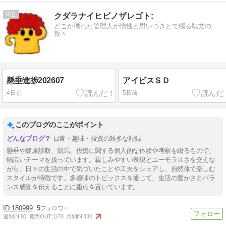
9
クダラナイヒビノザレゴト:
どこか壊れた管理人が惰性と思いつきとで綴る駄文の
数々
懸垂進捗202607
アイビスＳＤ
4日前
5日前
このブログのここがポイント
日常・趣味・投資の雑多な記録
懸垂や健康診断、競馬、投資に関する個人的な体験や考察を綴るもので、
幅広いテーマを扱っています。親しみやすい表現とユーモラスさを交えな
がら、日々の生活の中で気づいたことや工夫をシェアし、自然体で楽しむ
スタイルが特徴です。多趣味のトピックスを通じて、生活の豊かさとバラ
ンス感覚を伝えることに重点を置いています。
180999
5
週間IN:
80
週間OUT:
1170
月間IN:
330