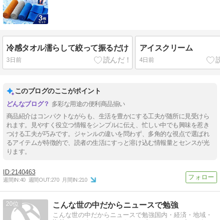
冷感タオル濡らして絞って振るだけ
アイスクリーム
3日前
4日前
このブログのここがポイント
多彩な用途の便利商品揃い
商品紹介はコンパクトながらも、生活を豊かにする工夫が随所に見受けら
れます。見やすく役立つ情報をシンプルに伝え、忙しい中でも興味を惹き
つける工夫が巧みです。ジャンルの違いを問わず、多角的な視点で選ばれ
るアイテムが特徴的で、読者の生活にすっと溶け込む情報量とセンスが光
ります。
2140463
週間IN:
40
週間OUT:
270
月間IN:
210
20
こんな世の中だからニュースで勉強
こんな世の中だからニュースで勉強国内・経済・地域・