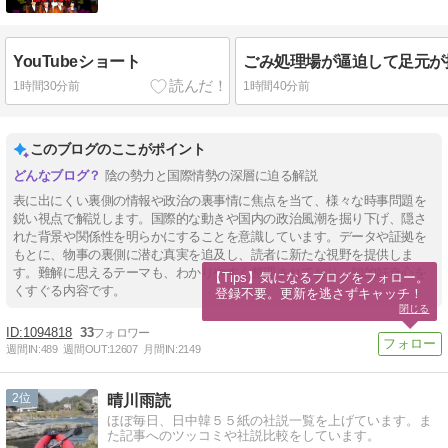
YouTubeショート
1時間30分前
1時間40分前
このブログのここがポイント
陰の勢力と国際情勢の深層に迫る解説
表に出にくい裏側の情報や政治の裏事情に焦点を当て、様々な時事問題を
鋭い視点で解説します。国際的な動きや国内の政治風潮を掘り下げ、隠さ
れた背景や関係性を明らかにすることを意識しています。データや証拠を
もとに、物事の裏側に潜む真実を追及し、読者に新たな視野を提供しま
す。難解に思えるテーマも、わかりやすく整理されており、知的好奇心を
【Tips】気になるブログをフォロー。

くすぐる内容です。
登録不要。更新を逃さずキャッチ！
閉じる
1094818
33
週間IN:
489
週間OUT:
12607
月間IN:
2149
2
晴川雨読
ほぼ毎日、日中韓５５紙の社説一覧を上げています。ま
た記事へのツッコミや社説比較をしています。