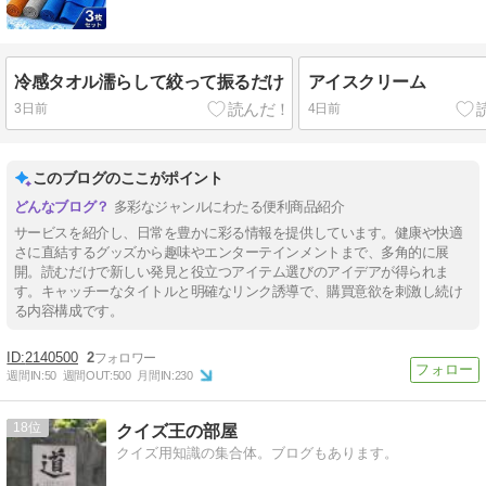
冷感タオル濡らして絞って振るだけ
アイスクリーム
3日前
4日前
このブログのここがポイント
多彩なジャンルにわたる便利商品紹介
サービスを紹介し、日常を豊かに彩る情報を提供しています。健康や快適
さに直結するグッズから趣味やエンターテインメントまで、多角的に展
開。読むだけで新しい発見と役立つアイテム選びのアイデアが得られま
す。キャッチーなタイトルと明確なリンク誘導で、購買意欲を刺激し続け
る内容構成です。
2140500
2
週間IN:
50
週間OUT:
500
月間IN:
230
18
クイズ王の部屋
クイズ用知識の集合体。ブログもあります。