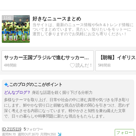
11
好きなニュースまとめ
当サイトは、最新のニュース情報や5ch &トレンド情報に
ついてまとめています。見たい、知りたいをモットーに
運営して参りますのでお気軽にお立ち寄りください！
サッカー王国ブラジルで進むサッカー離れ 36％が「関心なし」
4時間前
5時間前
このブログのここがポイント
身近な話題を鋭く掘り下げる分析力
多様なテーマを取り上げ、日常や社会の中に潜む真理や気づきを浮き彫り
にします。鮮やかな切り口と鋭敏な視点が読者の関心を引きつけ、思わず
深く考えさせる内容になっています。軽やかさと知性を兼ね備えた文章
で、日々の暮らしや時事問題に新たな視点をもたらします。
2115119
5
週間IN:
70
週間OUT:
1670
月間IN:
350