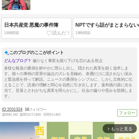
日本共産党 悪魔の事件簿
18時間前
19時間前
このブログのここがポイント
偏りなく事実を掘り下げる芯のある視点
多様な報道の裏側を鮮やかに照らし出し、隠された真実を鋭く追求しま
す。個々の事例の背景や論点のズレを見極め、表層だけに流されない深み
と緊迫感を持って解説。ニュースの裏側をシンプルに、しかし立体的に伝
えることで、読者の理解と関心を自然に引き出します。違和感の源に光を
当て、見落とされがちな真実を明らかにし、社会の偏りや歪みを指摘しま
す。
2031324
16
週間IN:
340
週間OUT:
1860
月間IN:
1450
もっと見る
arrow_forward_ios