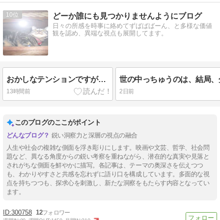
10
どーか誰にも見つかりませんようにブログ
日々の所感を時事に絡めてずばばばーん、と多様な価値
観を認め、異端な視点も展開してます。
おかしなテンションですが…
13時間前
2日前
このブログのここがポイント
鋭い洞察力と深層の視点の融合
人生や社会の複雑な側面を浮き彫りにします。映画や文芸、哲学、社会問
題など、異なる角度からの鋭い考察を重ねながら、潜在的な真実や見落と
されがちな側面を鮮やかに描写。各記事は、テーマの奥深さを伝えつつ
も、わかりやすさと共感を忘れずに語り口を構成しています。多面的な視
点を持ちつつも、探求心を刺激し、新たな洞察をもたらす内容となってい
ます。
300758
12