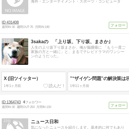
海外・エンターテイメント・スポーツ・コンピュータ
431408
週間IN:
30
週間OUT:
70
月間IN:
180
21
3sakaの 「上り坂、下り坂、まさか｣
人生の上り坂下り坂まさか、俺が脳腫瘍に 「もう一度ご
家族の方と一緒に」と、まるでテレビドラマのワンシー
ンのようだった。
X (旧ツイッター）
1年1ヶ月前
1年11ヶ月前
1364743
4
週間IN:
30
週間OUT:
250
月間IN:
130
22
ニュース日和
気になったニュースを紹介します。基本的に何でもあり