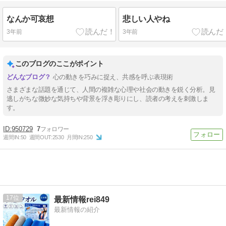
なんか可哀想
悲しい人やね
3年前
3年前
このブログのここがポイント
心の動きを巧みに捉え、共感を呼ぶ表現術
さまざまな話題を通じて、人間の複雑な心理や社会の動きを鋭く分析。見
逃しがちな微妙な気持ちや背景を浮き彫りにし、読者の考えを刺激しま
す。
950729
7
週間IN:
50
週間OUT:
2530
月間IN:
250
17
最新情報rei849
最新情報の紹介