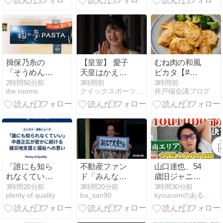
聖書の再現を
曲に合わせ踊
しようとした
るサイレント
牧師の結末が
盆ダンスも
話題に【海外
の反応】
揖保乃糸の
【皇室】 愛子
むね肉の和風
「そうめん」
天皇はかえっ
ピカタ【#簡
ではなく、揖
て近づいた！
単 #時短 #作
2時間50分前
3時間前
3時間前
the rooms
クイックスポーツNEWS
井戸端会議ブログ
保乃糸の「パ
り置き #お弁
スタ」を食べ
当 #ヘルシー
る
#クレハタイ
アップ #PR】
​「誰にも知ら
不動産ファン
山口達也、54
れなくてい
ド「みんなで
歳旧ジャニの
い」中居正広
大家さん」が
本業の姿に感
3時間20分前
3時間20分前
3時間30分前
plenty of quality
ba_san90
kyoucomのあることないこと
が密かに続け
約2881億円の
涙 現在は家賃
る被災地支援
債務超過 分配
3.4万円の懐事
と福祉への思
金の支払い停
情