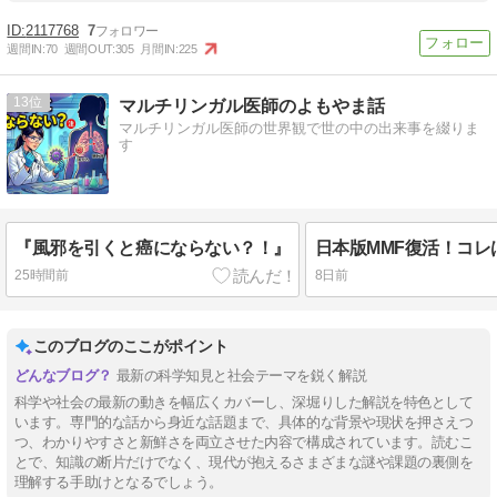
2117768
7
週間IN:
70
週間OUT:
305
月間IN:
225
13
マルチリンガル医師のよもやま話
マルチリンガル医師の世界観で世の中の出来事を綴りま
す
『風邪を引くと癌にならない？！』
日本版MMF復活！コレ
25時間前
8日前
このブログのここがポイント
最新の科学知見と社会テーマを鋭く解説
科学や社会の最新の動きを幅広くカバーし、深堀りした解説を特色として
います。専門的な話から身近な話題まで、具体的な背景や現状を押さえつ
つ、わかりやすさと新鮮さを両立させた内容で構成されています。読むこ
とで、知識の断片だけでなく、現代が抱えるさまざまな謎や課題の裏側を
理解する手助けとなるでしょう。