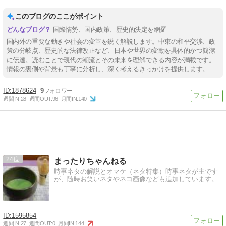
このブログのここがポイント
国際情勢、国内政策、歴史的決定を網羅
国内外の重要な動きや社会の変革を鋭く解説します。中東の和平交渉、政
策の分岐点、歴史的な法律改正など、日本や世界の変動を具体的かつ簡潔
に伝達。読むことで現代の潮流とその未来を理解できる内容が満載です。
情報の裏側や背景も丁寧に分析し、深く考えるきっかけを提供します。
1878624
9
週間IN:
28
週間OUT:
96
月間IN:
140
24
まったりちゃんねる
時事ネタの解説とオマケ（ネタ特集）時事ネタが主です
が、随時お笑いネタやネコ画像なども追加しています。
1595854
週間IN:
27
週間OUT:
0
月間IN:
144