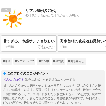
12
リアル60代&70代
60才代と、新たに70才代の日々の思い。
暑すぎる、冷感ポンチョ欲しい
高市首相の被災地お見舞い
18時間前
3日前
#健康
#シニアライフ
#世の中
#70歳代
#団地暮らし
このブログのここがポイント
気軽に共感できる身近なエピソード集
日々のささやかな出来事や思いをユーモアと共に綴り、親しみやすさと鋭
さを兼ね備えています。家庭の片付けやニュースへの感想、政治や社会の
一面に触れることで、生活に根ざした視点と多彩なテーマを提示。読者の
共感と驚きを誘う、身近で飽きのこない内容構成が特徴です。毎日のさり
げない瞬間を、軽妙な語り口で華やかに描き出しています。