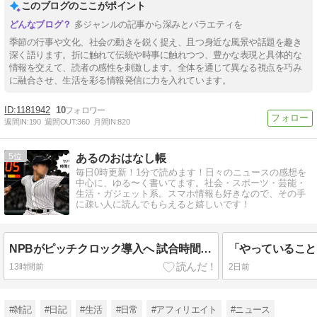
このブログのここがポイント
多ジャンルの記事から深みとバラエティを
季節の行事や文化、社会の動きを鋭く捉え、且つ身近な風景や話題を趣き
深く語ります。折に触れて伝統や時事に触れつつ、豊かな表現と具体的な
情報を交えて、読者の感性を刺激します。全体を通じて異なる視点を巧み
に融合させ、生活を彩る情報発信に力を入れています。
1181942
10
週間IN:
190
週間OUT:
360
月間IN:
820
5
あるのおはなし帳
毎日0時更新！1分で読めます！日々のニュースの感想を
中心に、ゆる〜く書いてます。社会・スポーツ・芸能・
生活・ガジェット系。スマホ情報も好きなので、その手
に疎い人に読んでもらえると嬉しいです！
NPBがピッチクロック導入へ 試合時間短縮ではなく「国際化」が目的
13時間前
2日前
#雑記
#日記
#生活
#日常
#アフィリエイト
#ニュース