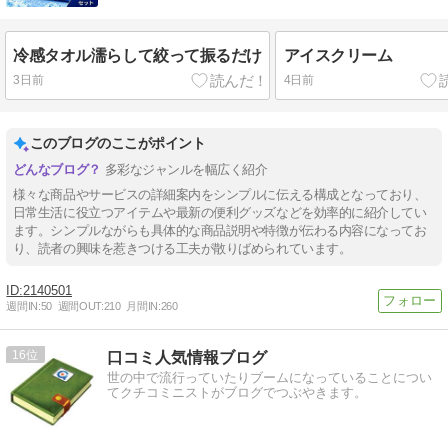
冷感タオル濡らして絞って振るだけ
アイスクリーム
3日前
4日前
このブログのここがポイント
多彩なジャンルを幅広く紹介
様々な商品やサービスの詳細案内をシンプルに伝える構成となっており、
日常生活に役立つアイテムや最新の便利グッズなどを効率的に紹介してい
ます。シンプルながらも具体的な商品説明や特徴が伝わる内容になってお
り、読者の興味を惹きつける工夫が散りばめられています。
2140501
週間IN:
50
週間OUT:
210
月間IN:
260
16
口コミ人気情報ブログ
世の中で流行っていたりブームになっていることについ
てクチコミニストがブログでつぶやきます。