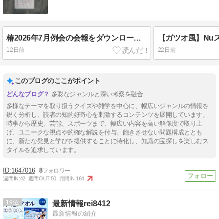
椿2026年7月例会の会報をダウンロード販売しています。
12日前
22日前
このブログのここがポイント
多彩なジャンルと深い考察を融合
多様なテーマを取り扱うクイズや雑学を中心に、幅広いジャンルの情報を
鋭く分析し、読者の知的好奇心を刺激するコンテンツを展開しています。
時事から歴史、芸能、スポーツまで、幅広い内容を高い解像度で取り上
げ、ユニークな視点や的確な解説を付与。飽きさせない問題構成ととも
に、新たな発見と学びを提供することに特化し、知識の宝探しを楽しむス
タイルを追求しています。
1647016
8
週間IN:
42
週間OUT:
50
月間IN:
164
19
最新情報rei8412
最新情報の紹介