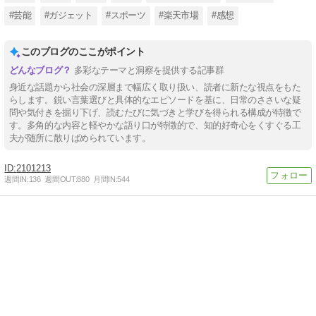
#芸能
#ガジェット
#スポーツ
#楽天市場
#感想
このブログのここがポイント
多彩なテーマと洞察を提供する記事群
身近な話題から社会の深層まで幅広く取り扱い、読者に新たな視点をもた
らします。鋭い言葉選びと具体的なエピソードを基に、日常のささいな疑
問や気付きを掘り下げ、読むたびに気づきと学びを得られる構成が特徴で
す。多角的な内容と軽やかな語り口が特徴的で、知的好奇心をくすぐる工
夫が随所に散りばめられています。
2101213
週間IN:
136
週間OUT:
880
月間IN:
544