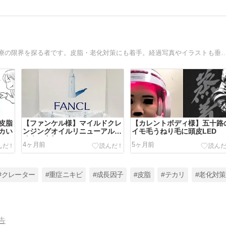
20世紀からニキビ痕治療を続ける古参。自宅でできる痕治療の限界を探る者です。皮脂・老化対策にも着手
皮脂
【ファンケル様】マイルドクレ
【カレントボディ様】五十路
カい
ンジングオイルリニューアル勉
イモ毛うねり毛に頭皮LED
強会に参加しました
4ヶ月前
5ヶ月前
#クレーター
#重症ニキビ
#成長因子
#皮脂
#テカリ
#老化対策
告