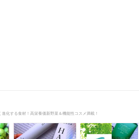
効く進化する食材！高栄養価新野菜＆機能性コスメ満載！