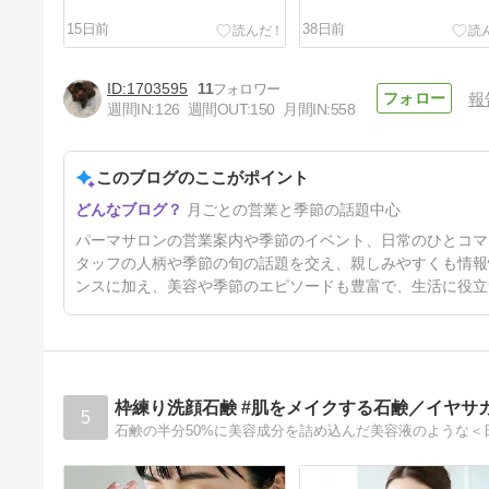
15日前
38日前
1703595
11
報
週間IN:
126
週間OUT:
150
月間IN:
558
このブログのここがポイント
ゴールデンウィークのお知らせ
月ごとの営業と季節の話題中心
4ヶ月前
パーマサロンの営業案内や季節のイベント、日常のひとコマ
タッフの人柄や季節の旬の話題を交え、親しみやすくも情報
ンスに加え、美容や季節のエピソードも豊富で、生活に役立
枠練り洗顔石鹸 #肌をメイクする石鹸／イヤサ
5