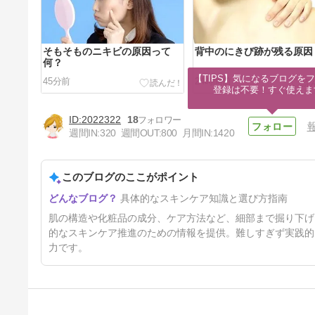
そもそものニキビの原因って
背中のにきび跡が残る原因
何？
【TIPS】気になるブログをフ
45分前
24時間前
登録は不要！すぐ使えま
2022322
18
週間IN:
320
週間OUT:
800
月間IN:
1420
このブログのここがポイント
ズバリ、にきびについて！
具体的なスキンケア知識と選び方指南
3日前
肌の構造や化粧品の成分、ケア方法など、細部まで掘り下げ
的なスキンケア推進のための情報を提供。難しすぎず実践的
力です。