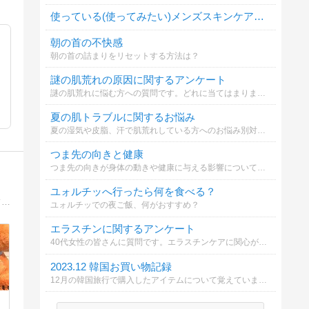
使っている(使ってみたい)メンズスキンケアブランドは？
朝の首の不快感
朝の首の詰まりをリセットする方法は？
謎の肌荒れの原因に関するアンケート
謎の肌荒れに悩む方への質問です。どれに当てはまりますか？
夏の肌トラブルに関するお悩み
夏の湿気や皮脂、汗で肌荒れしている方へのお悩み別対策についてどれに当てはまる？
つま先の向きと健康
つま先の向きが身体の動きや健康に与える影響について知っていますか？
ユォルチッへ行ったら何を食べる？
街のパーマ屋のサロンワークや、美容ネタ、美髪、炭酸、クリープパーマ、縮毛矯正、ヘナ、ハーブカラーとパーマ屋のオヤジのライフワーク、などなど・・・役立つ情報、関…
ユォルチッでの夜ご飯、何がおすすめ？
エラスチンに関するアンケート
40代女性の皆さんに質問です。エラスチンケアに関心がありますか？
2023.12 韓国お買い物記録
12月の韓国旅行で購入したアイテムについて覚えていますか？