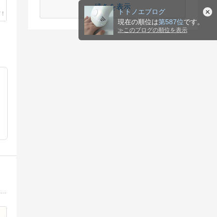
続きを表示
トトノエブログ
現在の順位は
第587位
です。
≫
このブログの順位を表示
石鹸の半分50%に美容成分を詰め込んだ美容液のような＜日本製＞枠練り洗顔石鹸『#肌をメイクする石鹸』 を販売するスキンケアブランド「IYASAKA（イヤサカ）」が発信するウエブマガジンでスキンケア／美容情報をお届けします。