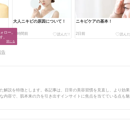
大人ニキビの原因について！
ニキビケアの基本！
ォロー。

33時間前
2日前
す。
閉じる
報告
た解説を特徴とします。各記事は、日常の美容習慣を見直し、より効果
な内容で、肌本来の力を引き出すインサイトに焦点を当てている点も魅