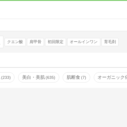
検索
クエン酸
肩甲骨
初回限定
オールインワン
育毛剤
肌
美白・美肌
肌断食
オーガニック
233
635
7