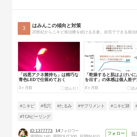
はみんこの傾向と対策
3
「凶悪アクネ菌持ち」は精巧な
「乾燥すると肌はよけいに
青色LEDで仕留めておく
を出す」の体感は個人差デ
3ヶ月前
4ヶ月前
#ニキビ
#毛穴
#たるみ
#サプリメント
#ニキビ跡
#TCAピーリング
1377773
14
報
【重症ニキビの黒幕】皮脂より
週間IN:
160
週間OUT:
300
月間IN:
610