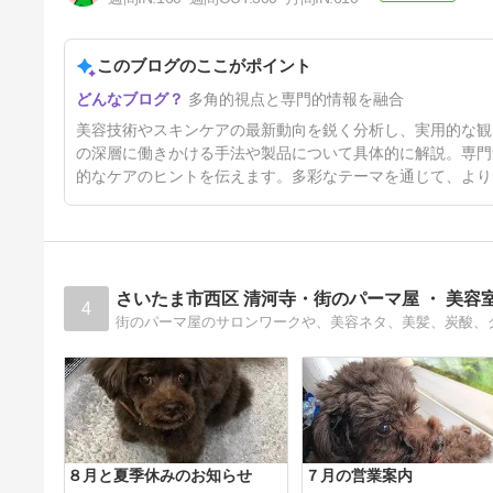
炎症
5ヶ月前
このブログのここがポイント
多角的視点と専門的情報を融合
美容技術やスキンケアの最新動向を鋭く分析し、実用的な観
の深層に働きかける手法や製品について具体的に解説。専門
的なケアのヒントを伝えます。多彩なテーマを通じて、より
さいたま市西区 清河寺・街のパーマ屋 ・ 美容室 
4
８月と夏季休みのお知らせ
７月の営業案内