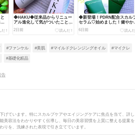
っと
◆HAKU◆従来品からリニュー
◆新登場！PDRN配合スカル
香香
アル進化して気がついたこと
セラム♡始めました！健やか
【HAKUメラノフォーカスIV 】
頭皮へ導く強化ルーティン◆
2日前
6日前
◆
グ
#ファンケル
#美肌
#マイルドクレンジングオイル
#マイクレ
#基礎化粧品
報告
下げています。特にスカルプケアやエイジングケアに焦点を当て、詳し
能美容法をわかりやすく伝導し、毎日の美容習慣を上質に整える提案を
わりを、洗練された表現で引き立てています。