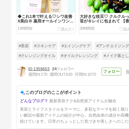
◆これ1本で叶える♡シワ改善
大好きな枝豆♡ クルクル
X美白※ 薬用オールインワン美
笹がキレイに包まれて 【
容液◆
の舌】♡◆
13時間前
30時間前
#美容
#スキンケア
#エイジングケア
#アンチエイジン
#クレンジングオイル
#オイルクレンジング
#メイク落とし
1359653
24
◆アロマティカの頭皮ケアルー
週間IN:
270
週間OUT:
620
月間IN:
1070
ティン♡【ローズマリースカル
プスクラブ】
9日前
このブログのここがポイント
最新美容テク&自然派アイテムが融合
美容とライフスタイルをテーマに、多彩なテーマを鋭く掘り
い解説や最新アイテムの紹介が中心。自然由来の成分や高機
続けています。日常のちょっとした気づきや美しさへのこだ