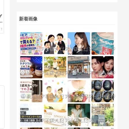
プ
新着画像
な