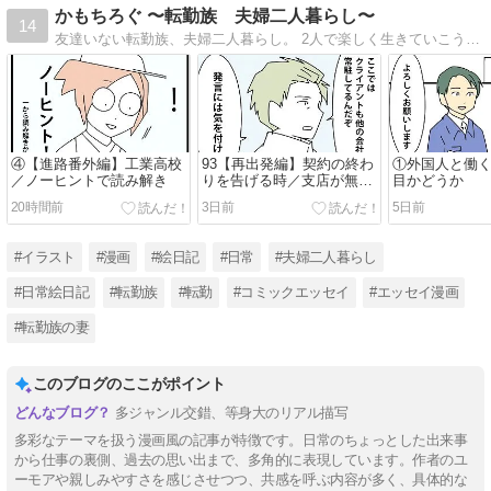
かもちろぐ 〜転勤族 夫婦二人暮らし〜
14
友達いない転勤族、夫婦二人暮らし。 2人で楽しく生きていこうと決めました。 日常の事など。
④【進路番外編】工業高校
93【再出発編】契約の終わ
①外国人と働
／ノーヒントで読み解き
りを告げる時／支店が無く
目かどうか
なる時９
20時間前
3日前
5日前
#イラスト
#漫画
#絵日記
#日常
#夫婦二人暮らし
#日常絵日記
#転勤族
#転勤
#コミックエッセイ
#エッセイ漫画
#転勤族の妻
このブログのここがポイント
多ジャンル交錯、等身大のリアル描写
多彩なテーマを扱う漫画風の記事が特徴です。日常のちょっとした出来事
から仕事の裏側、過去の思い出まで、多角的に表現しています。作者のユ
ーモアや親しみやすさを感じさせつつ、共感を呼ぶ内容が多く、具体的な