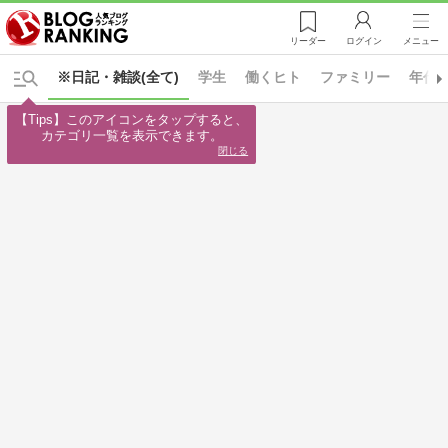
リーダー
ログイン
メニュー
※日記・雑談(全て)
学生
働くヒト
ファミリー
年代
【Tips】このアイコンをタップすると、

カテゴリ一覧を表示できます。
閉じる