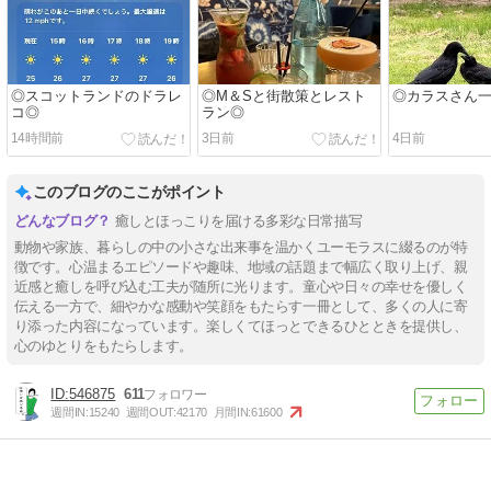
◎スコットランドのドラレ
◎M＆Sと街散策とレスト
◎カラスさん
コ◎
ラン◎
14時間前
3日前
4日前
このブログのここがポイント
癒しとほっこりを届ける多彩な日常描写
動物や家族、暮らしの中の小さな出来事を温かくユーモラスに綴るのが特
徴です。心温まるエピソードや趣味、地域の話題まで幅広く取り上げ、親
近感と癒しを呼び込む工夫が随所に光ります。童心や日々の幸せを優しく
伝える一方で、細やかな感動や笑顔をもたらす一冊として、多くの人に寄
り添った内容になっています。楽しくてほっとできるひとときを提供し、
心のゆとりをもたらします。
546875
611
週間IN:
15240
週間OUT:
42170
月間IN:
61600