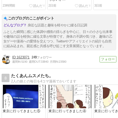
23時間前
2日前
3日前
このブログのここがポイント
身近な話題と趣味を軽やかに綴る日記調
ふとした瞬間に感じた体調や感情の揺らぎを中心に、日々の小さな出来事
や趣味の話を軽快に綴る文章が特徴です。身体の不調や気づき、趣味の乙
女ゲーや漫画への愛情を交えつつ、Twitterやアフィリエイトの紹介も自然
に組み込まれ、親近感と共感を呼び起こす文章展開となっています。
1623071
249
週間IN:
5190
週間OUT:
33840
月間IN:
23590
たくあんムスメたち。
8
2人の娘との毎日を4コマ漫画でかいてます
東京に行ってきました⑤
東京に行ってきました④
東京に行って