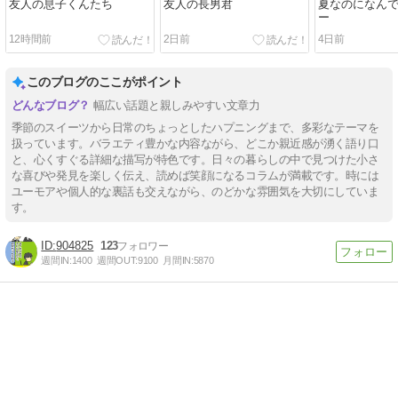
友人の息子くんたち
友人の長男君
夏なのになん
ー
12時間前
2日前
4日前
このブログのここがポイント
幅広い話題と親しみやすい文章力
季節のスイーツから日常のちょっとしたハプニングまで、多彩なテーマを
扱っています。バラエティ豊かな内容ながら、どこか親近感が湧く語り口
と、心くすぐる詳細な描写が特色です。日々の暮らしの中で見つけた小さ
な喜びや発見を楽しく伝え、読めば笑顔になるコラムが満載です。時には
ユーモアや個人的な裏話も交えながら、のどかな雰囲気を大切にしていま
す。
904825
123
週間IN:
1400
週間OUT:
9100
月間IN:
5870