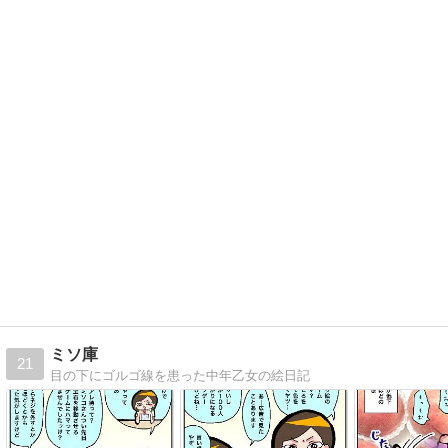
ミソ庫
21
目の下にゴルゴ線を患った中年乙女の絵日記