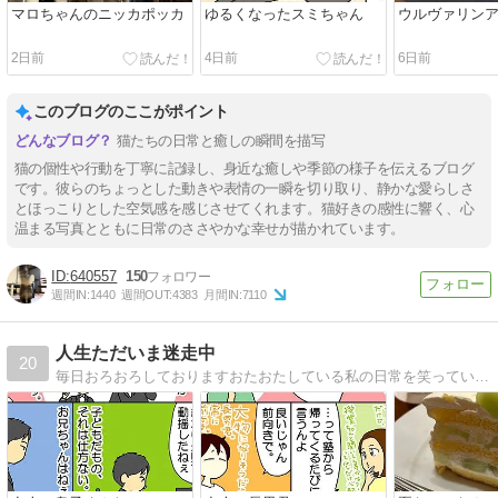
マロちゃんのニッカポッカ
ゆるくなったスミちゃん
ウルヴァリン
2日前
4日前
6日前
このブログのここがポイント
猫たちの日常と癒しの瞬間を描写
猫の個性や行動を丁寧に記録し、身近な癒しや季節の様子を伝えるブログ
です。彼らのちょっとした動きや表情の一瞬を切り取り、静かな愛らしさ
とほっこりとした空気感を感じさせてくれます。猫好きの感性に響く、心
温まる写真とともに日常のささやかな幸せが描かれています。
640557
150
週間IN:
1440
週間OUT:
4383
月間IN:
7110
人生ただいま迷走中
20
毎日おろおろしておりますおたおたしている私の日常を笑っていただければこれ幸い