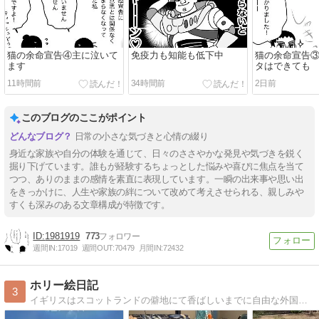
猫の余命宣告④主に泣いて
免疫力も知能も低下中
猫の余命宣告
ます
タはできても
11時間前
34時間前
2日前
このブログのここがポイント
日常の小さな気づきと心情の綴り
身近な家族や自分の体験を通じて、日々のささやかな発見や気づきを鋭く
掘り下げています。誰もが経験するちょっとした悩みや喜びに焦点を当て
つつ、ありのままの感情を素直に表現しています。一瞬の出来事や思い出
をきっかけに、人生や家族の絆について改めて考えさせられる、親しみや
すくも深みのある文章構成が特徴です。
1981919
773
週間IN:
17019
週間OUT:
70479
月間IN:
72432
ホリー絵日記
3
イギリスはスコットランドの僻地にて香ばしいまでに自由な外国人夫と年子の娘達に振り回される日常を描いてます。