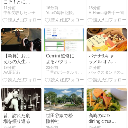
こそ！とにか
く追い出
16分前
18分前
11分前
Yuuの毎日記帳。
H-Hama@岩手一関
中学受験したい子供が2人います
せ！！塾に出
せ！！！
【急募】おま
Gemini 監修に
バナナ&キャ
えらの人生で
よるパクリサ
ラメル オムレ
1番ハマった
イト対策を実
ット
19分前
23分前
24分前
AA厨紀行
千里のポータルサイト
バックスタンドの片隅から･･･
ゲームを挙げ
施
てけ
昔、訪れた劇
世田谷線で松
高崎のcafe
場を振り返る
陰神社
dining citrus
thymeで誕生
25分前
25分前
25分前