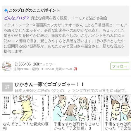
このブログのここがポイント
身近な瞬間を鋭く観察、ユーモアと温かさ融合
イラストレーター&漫画家のフカザワナオコさんによる日常観察とユーモア
を織り交ぜたエッセイ。身近な出来事への細やかな視点と、ちょっとした
驚きや発見を軽やかに表現。家族や暮らしの小さなポイントを巧みに絵日
記やコマ漫画で描き、親しみやすさと共感を誘います。ほのぼのとした中
に垣間見る鋭い観察眼が、あたたかみと面白さを融合させ、新たな視点を
提供します。
356406
168
週間IN:
1840
週間OUT:
12250
月間IN:
7520
ひかさん一家でゴゴッゴッー！！
17
日本人夫婦と二匹のパグとの、オランダ在住での日常を絵日記ブログで描いてます。
なんでそこ？！な愛犬の寝
手術をすれば終わりじゃな
手術をすれば
相
かった「子宮筋腫」３
かった「子宮