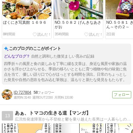
ぼくにき写真館 １６９６
NO.５０８２ げんきなあさ
NO.５０８１ 
がお
ん～その２～
8時間前
35時間前
2日前
このブログのここがポイント
自然と調和した微笑ましい育みの記録
四季折々の風景と食の楽しみを丁寧に綴る文章は、身近な風景や家族の温
かさを浮かび上がらせる。季節の移ろいとともに育つ植物や旬の味覚に焦
点を当て、優しい語り口で心がほっとする時間を演出。日常のちょっとし
た発見や自然の息吹を包み込む筆致は、温もりと新たな発見をもたらす。
727804
58
週間IN:
3140
週間OUT:
2330
月間IN:
13190
あぁ、トマコの生きる道【マンガ】
13
広汎性発達障害から不登校と鬱を乗り越えた長男は一人暮らしの社会人二年生。ADHDを抱えた次男は社会人一年生。発達障害３兄弟を育てる母トマコの４〜１６コママンガ。