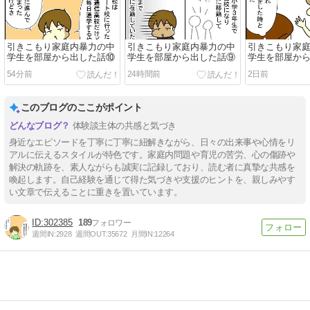
引きこもり家庭内暴力の中
引きこもり家庭内暴力の中
引きこもり家
学生を部屋から出した話⑩
学生を部屋から出した話⑨
学生を部屋か
54分前
24時間前
2日前
このブログのここがポイント
体験談主体の共感と気づき
身近なエピソードを丁寧に丁寧に紐解きながら、日々の出来事や心情をリ
アルに伝えるスタイルが特色です。家庭内問題や育児の苦労、心の傷跡や
解決の軌跡を、素人ながらも誠実に記録しており、読む者に真摯な共感を
喚起します。自己経験を通じて得た気づきや支援のヒントを、親しみやす
い文章で伝えることに重きを置いています。
302385
189
週間IN:
2928
週間OUT:
35672
月間IN:
12264