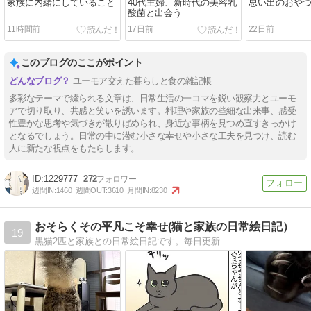
家族に内緒にしていること
40代主婦、新時代の美容乳
思い出のおや
酸菌と出会う
11時間前
17日前
22日前
このブログのここがポイント
ユーモア交えた暮らしと食の雑記帳
多彩なテーマで綴られる文章は、日常生活の一コマを鋭い観察力とユーモ
アで切り取り、共感と笑いを誘います。料理や家族の些細な出来事、感受
性豊かな思考や気づきが散りばめられ、身近な事柄を見つめ直すきっかけ
となるでしょう。日常の中に潜む小さな幸せや小さな工夫を見つけ、読む
人に新たな視点をもたらします。
1229777
272
週間IN:
1460
週間OUT:
3610
月間IN:
8230
おそらくその平凡こそ幸せ(猫と家族の日常絵日記）
19
黒猫2匹と家族との日常絵日記です。毎日更新