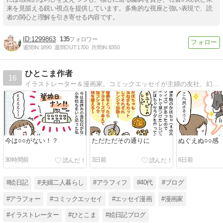
来を見据える鋭い視点を提供しています。多角的な視座と強い表現で、読
者の関心と理解を引き寄せる内容です。
1299863
135
週間IN:
1890
週間OUT:
1700
月間IN:
8350
ひとこま作者
16
イラストレーター＆漫画家。コミックエッセイが主婦の友社、幻冬舎、KADOKAWA、芳文社、イースト・プレス、ダイヤモンド社などから発売中です。
今は○○がない！？
ただただその通りに
ぬぐえぬ○○感
30時間前
3日前
6日前
#絵日記
#夫婦二人暮らし
#アラフィフ
#40代
#ブログ
#アラフォー
#コミックエッセイ
#エッセイ漫画
#漫画家
#イラストレーター
#ひとこま
#絵日記ブログ