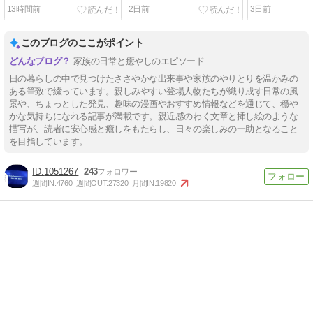
13時間前
2日前
3日前
このブログのここがポイント
家族の日常と癒やしのエピソード
日の暮らしの中で見つけたささやかな出来事や家族のやりとりを温かみの
ある筆致で綴っています。親しみやすい登場人物たちが織り成す日常の風
景や、ちょっとした発見、趣味の漫画やおすすめ情報などを通じて、穏や
かな気持ちになれる記事が満載です。親近感のわく文章と挿し絵のような
描写が、読者に安心感と癒しをもたらし、日々の楽しみの一助となること
を目指しています。
1051267
243
週間IN:
4760
週間OUT:
27320
月間IN:
19820