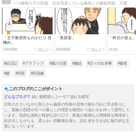
一つ屋根の下の同居、完全同居している義母との嫁姑問題、介護に対する嫁の愚痴メインのブログです。
「王子教習所ものがたり 見
「美容室」
「昨日の答え
極め」
10時間前
35時間前
2日前
#絵日記
#アラフィフ
#親の介護
#嫁姑
#日々の出来事
#義母
#嫁
#同居
#同居嫁
このブログのここがポイント
鋭い観察眼とユーモア溢れる描写
日常のささいなやり取りから義母の性格や思考の癖を巧みに浮き彫りに
し、親族の思惑や日々の暮らしの現実を痛烈かつ温かみを持って描写して
います。知的な皮肉と軽妙な語り口で、家族の複雑な人間模様を興味深く
紡ぎ出しながらも、柔らかい距離感を保ち、読む者を引き込む魅力的な文
章になっています。