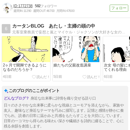
1772738
582
週間IN:
11290
週間OUT:
46700
月間IN:
47600
カータンBLOG あたし・主婦の頭の中
6
元客室乗務員で妄想と嵐とマイケル・ジャクソンが大好きな女の古（こ）。羞恥心を失った今、赤裸々に超ヘタくそな絵であたしの頭の中を綴ってます。
2ヶ月で開脚できるように
娘たちの父親改造講座
次女 母の髪に
なるのだろうか？
てくれる理由
4日前
5日前
6日前
このブログのここがポイント
身近な出来事に詩情を織り交ぜる語り口
日々のささやかな出来事に柔らかな視線とユーモアを添えながら、家族や
友人、趣味など身近なテーマを巧みに描写します。記憶と感情が静かに奏
でられ、読者の日常に温かみと共感をもたらすことを大切にしています。
日常の一コマから得られる味わい深さや繊細さを詩的に綴ることで、心に
残る余韻を創造します。