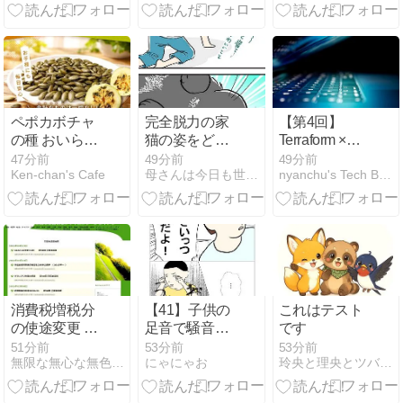
の正体と最新
た）
モダナイゼー
ション
ペポカボチャ
完全脱力の家
【第4回】
の種 おいらの
猫の姿をどう
Terraform ×
鉄分補給
ぞ
AWS インフラ
47分前
49分前
49分前
Ken-chan's Cafe
母さんは今日も世話をやく
nyanchu's Tech Blog
自動化入門 —
環境分離
（dev/stg/prod）
とワークスペ
ース・変数管
理の実践パタ
ーン
消費税増税分
【41】子供の
これはテスト
の使途変更 宇
足音で騒音ト
です
宙のあくび
ラブルになっ
51分前
53分前
53分前
無限な無心な無色なシャイニング・ブライトリー
にゃにゃお
玲央と理央とツバメちゃんの気まぐれエッセイ
【383】
て仕返しされ
た話