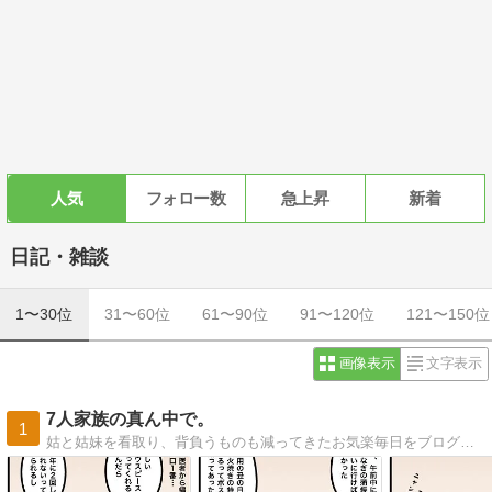
人気
フォロー数
急上昇
新着
日記・雑談
1〜30位
31〜60位
61〜90位
91〜120位
121〜150位
画像表示
文字表示
7人家族の真ん中で。
1
姑と姑妹を看取り、背負うものも減ってきたお気楽毎日をブログで更新。心に描いた夫婦の未来予想図は思ったとおりにかなえられていくのか…？