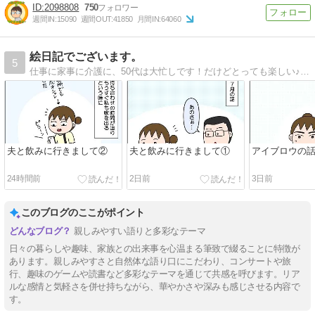
2098808
750
週間IN:
15090
週間OUT:
41850
月間IN:
64060
絵日記でございます。
5
仕事に家事に介護に、50代は大忙しです！だけどとっても楽しい♪そんな日常を絵日記で書いています。
夫と飲みに行きまして②
夫と飲みに行きまして①
アイブロウの
24時間前
2日前
3日前
このブログのここがポイント
親しみやすい語りと多彩なテーマ
日々の暮らしや趣味、家族との出来事を心温まる筆致で綴ることに特徴が
あります。親しみやすさと自然体な語り口にこだわり、コンサートや旅
行、趣味のゲームや読書など多彩なテーマを通じて共感を呼びます。リア
ルな感情と気軽さを併せ持ちながら、華やかさや深みも感じさせる内容で
す。