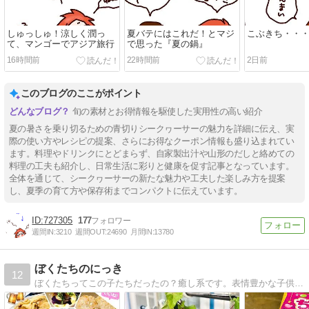
しゅっしゅ！涼しく潤っ
夏バテにはこれだ！とマジ
こぶきち・・
て、マンゴーでアジア旅行
で思った『夏の鍋』
16時間前
22時間前
2日前
このブログのここがポイント
旬の素材とお得情報を駆使した実用性の高い紹介
夏の暑さを乗り切るための青切りシークヮーサーの魅力を詳細に伝え、実
際の使い方やレシピの提案、さらにお得なクーポン情報も盛り込まれてい
ます。料理やドリンクにとどまらず、自家製出汁や山形のだしと絡めての
料理の工夫も紹介し、日常生活に彩りと健康を促す記事となっています。
全体を通じて、シークヮーサーの新たな魅力や工夫した楽しみ方を提案
し、夏季の育て方や保存術までコンパクトに伝えています。
727305
177
週間IN:
3210
週間OUT:
24690
月間IN:
13780
ぼくたちのにっき
12
ぼくたちってこの子たちだったの？癒し系です。表情豊かな子供達。北海道・千葉・岐阜・香川・奈良などのロケもあります。どうぞ遊びに来てください。