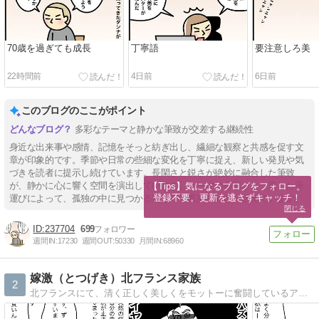
70歳を過ぎても成長
丁寧語
要注意しろ美
22時間前
4日前
6日前
このブログのここがポイント
多彩なテーマと静かな筆致が交差する継続性
身近な出来事や感情、記憶をそっと紡ぎ出し、繊細な観察と共感を促す文
章が印象的です。季節や日常の些細な変化を丁寧に捉え、新しい発見や気
づきを読者に提示し続けています。長閑さと鋭さが絶妙に融合した筆致
が、静かに心に響く空間を演出しています。テーマの多彩さと一貫した筆
【Tips】気になるブログをフォロー。

登録不要。更新を逃さずキャッチ！
運びによって、孤独の中に見つかる温もりや真実を静かに伝えています。
閉じる
237704
699
週間IN:
17230
週間OUT:
50330
月間IN:
68960
嫁激（とつげき）北フランス家族
2
北フランスにて、清く正しく美しくをモットーに奮闘しているアラサー母の絵日記です。