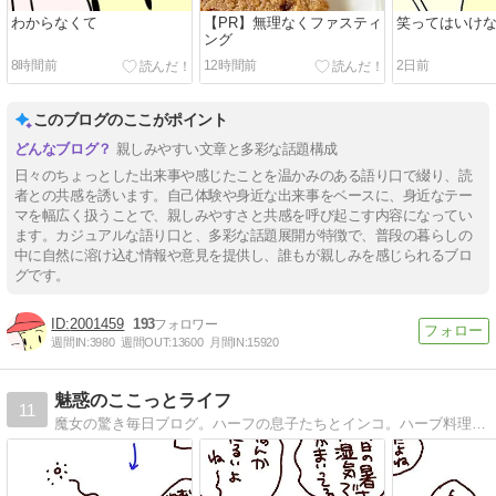
わからなくて
【PR】無理なくファスティ
笑ってはいけ
ング
8時間前
12時間前
2日前
このブログのここがポイント
親しみやすい文章と多彩な話題構成
日々のちょっとした出来事や感じたことを温かみのある語り口で綴り、読
者との共感を誘います。自己体験や身近な出来事をベースに、身近なテー
マを幅広く扱うことで、親しみやすさと共感を呼び起こす内容になってい
ます。カジュアルな語り口と、多彩な話題展開が特徴で、普段の暮らしの
中に自然に溶け込む情報や意見を提供し、誰もが親しみを感じられるブロ
グです。
2001459
193
週間IN:
3980
週間OUT:
13600
月間IN:
15920
魅惑のここっとライフ
11
魔女の驚き毎日ブログ。ハーフの息子たちとインコ。ハーブ料理本出版しました！