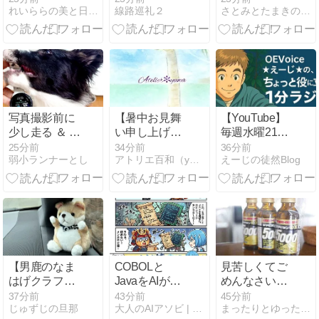
れいららの美と日常な秘密と記録と記憶
線路巡礼２
さとみとたまきのあれがそれなブログ。
日ランチ♪
写真撮影前に
【暑中お見舞
【YouTube】
少し走る ＆ 7
い申し上げま
毎週水曜21：
月の電気代報
す】パステル
00-21：01は
25分前
34分前
36分前
弱小ランナーとし
アトリエ百和（yuwa) ゆるゆるアート
えーじの徒然Blog
告
アート
「1分ラジ
オ」！！昨日
配信！
【男鹿のなま
COBOLと
見苦しくてご
はげクラフト
JavaをAIが結
めんなさい。
ビール】
ぶ！？謎の言
（栄養ドリン
37分前
43分前
45分前
じゅずじの旦那
大人のAIアソビ | AI遊びで未来を学ぶ、楽しむ実験室
まったりとゆったりと。
葉「JaBOL」
ク買いまし