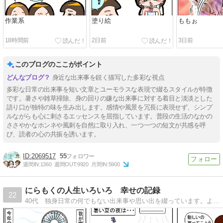
作業系
塗り絵
ももぉ
18時間前
2日前
3日前
このブログのここがポイント
身近な出来事を鋭く描写した多彩な視点
多彩な日常の出来事を短い文章とユーモラスな表現で綴るスタイルが特徴
です。暑さや雑草掃除、身の回りの嫌な出来事に対する着目と淡淡とした
語り口が独特の味を生み出します。感情や風景を冗長に表現せず、シンプ
ルながらも心に刺さるエッセンスを屈指しています。普段の生活のなかの
ささやかなホンネや風刺を自然に取り入れ、一つ一つの短文が共感を呼
び、読者の心の共振を誘います。
2069517
55
週間IN:
1360
週間OUT:
9920
月間IN:
5900
にらもくの人生いろいろ 幸せの記録
22
40代 独身日常の何でもない出来事や思い出を綴っています。よろしくお願いいたします。