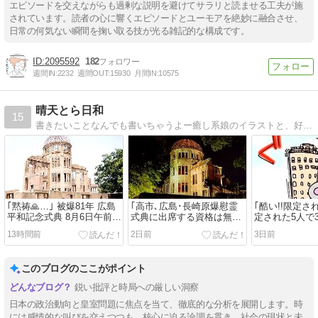
エピソードを交えながらも過剰な説明を避けてサラリと読ませる工夫が施
されています。読者の心に響くエピソードとユーモアを絶妙に融合させ、
日常の何気ない瞬間を掬い取る技が光る雑記的な構成です。
2095592
182
週間IN:
2232
週間OUT:
15930
月間IN:
10575
晴天とら日和
15
書きたいことなんでも書いちゃうよー癒し系娘のイラストと、好奇心旺盛なおばちゃんのブログです。ヨロシク！
｢黙祷🙏…｣ 被爆81年 広島
｢高市､広島･長崎原爆慰霊
｢酷い!!限定
平和記念式典 8月6日午前
式典に出席する資格は無
定された5人で
8：00～【原爆の日】
い!! どのツラ下げて!!｣
者の声を聞く!｣
13時間前
2日前
3日前
このブログのここがポイント
鋭い批評と時局への厳しい洞察
日本の政治動向と皇室問題に焦点を当て、徹底的な分析を展開します。時
には感情的な叫びを交えつつも、核心に迫る論調を貫き、社会の現状と未