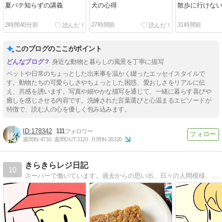
夏バテ知らずの講義
犬の心得
散歩に行けな
2時間40分前
27時間前
31時間前
このブログのここがポイント
身近な動物と暮らしの風景を丁寧に描写
ペットや日常のちょっとした出来事を温かく綴ったエッセイスタイルで
す。動物たちの可愛らしさやちょっとした困惑、愛おしさをリアルに伝
え、共感を誘います。写真や細やかな描写を通じて、一緒に暮らす喜びや
癒しを感じさせる内容です。洗練された言葉選びと心温まるエピソードが
特徴で、読む人の心を優しく包み込みます。
178342
111
週間IN:
4730
週間OUT:
3120
月間IN:
20320
きらきらレジ日記
10
スーパーで働いています。過去からの思い出、日々の人間模様、私目線のレジあるある等を描いています。