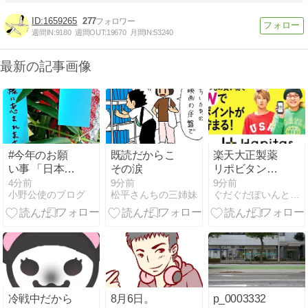
1659265
277
週間IN:
9180
週間OUT:
19670
月間IN:
53240
最新の記事画像
#今年のお願
既読だからこ
楽天大正製薬
い事 「日本再
その涙
リポビタン熱
興」「良縁に
中症対策キャ
4分前
9分前
9分前
小野公使のブログ
松平さんちの三姉妹
ぐだぐだぽいんと日記
恵まれますよ
ンペーン、2
うに」（七
点以上お気に
夕、短冊）
入り登録で、
楽天ポイント
5ポイントを
プレゼント。
8/14 9:59ま
で。
冷戦中だから
8月6日。
p_0003332