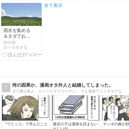
全て表示
雨水を集める
＆タダでお湯
を作る大作戦
54分前
日々を生きる
何の因果か、漫画オタ外人と結婚してしまった。
7
ダラ奥な私と、エリートサラリーマン、 でも漫画アニメオタクな外国人夫との日常について、 毎日更新しています。
『ウリッコ』で学んだこと
最近の子は漫画を読まない
チンポの曲が
らしいが…