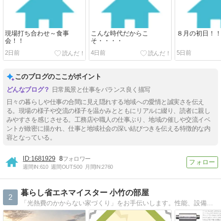
現場打ち合わせ～食事
こんな時代だからこ
８月の初日！
会！！
そ・・・・
2日前
4日前
5日前
このブログのここがポイント
日常風景と仕事をバランス良く描写
日々の暮らしや仕事の合間に見え隠れする地域への愛情と誠実さを伝え
る。現場の様子や交流の様子を温かみとともにリアルに綴り、読者に親し
みやすさを感じさせる。工務店や職人の仕事ぶり、地域の催しや交流イベ
ントが緻密に描かれ、仕事と地域社会の深い結びつきを伝える特徴的な内
容となっている。
1681929
8
週間IN:
610
週間OUT:
500
月間IN:
2760
暮らし省エネマイスター 小竹の部屋
2
「光熱費のかからない家づくり」をお手伝いします。性能、設備だけではなく、暮らし方までご提案。あなただけのこだわりのオーダーメイド住宅をプロデュースします。