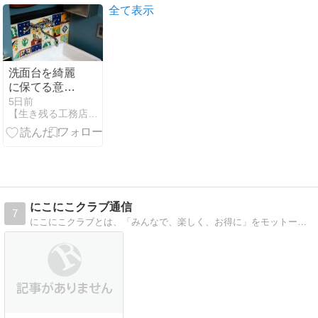
全て表示
洗面台を綺麗
に保てる意外
な理由
5日前
【生き残る工務店、消える工務店】
にこにこクラブ通信
7
にこにこクラブとは、「みんなで、楽しく、お得に」をモットーに株式会社ワークホームズのお客様が相互交流することができるオリジナルクラブです。