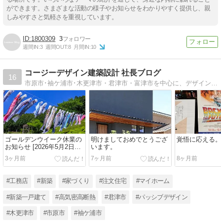
ができます。さまざまな活動の様子やお知らせをわかりやすく提供し、親
しみやすさと気軽さを重視しています。
1800309
3
週間IN:
3
週間OUT:
8
月間IN:
10
コージーデザイン建築設計 社長ブログ
16
市原市･袖ケ浦市･木更津市・君津市・富津市を中心に、デザインを大切にした住まいを建築する建築設計事務所・工務店の社長ブログ
ゴールデンウイーク休業の
明けましておめでとうござ
覚悟に応える
お知らせ [2026年5月2日
います。
(土)～6日(水)]
3ヶ月前
7ヶ月前
8ヶ月前
#工務店
#新築
#家づくり
#注文住宅
#マイホーム
#新築一戸建て
#高気密高断熱
#君津市
#パッシブデザイン
#木更津市
#市原市
#袖ケ浦市