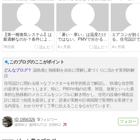
【第一種換気システム】は
「暑い・寒い」は温度だけ
エアコンが効
最適解なのか？条件によっ
ではない。PMVで分かる本
る。住宅設計
て変わるその答えとは
当の快適さとは？
べき「熱の３
78日前
4ヶ月前
4ヶ月前
このブログのここがポイント
温熱感と熱移動を自在に理解し家づくりに活かす実用的解
説
住宅設計に関わる様々なファクターを科学的視点で解説し、快適な住空間
の追求をサポートします。特に、PMVや熱の伝導、対流、放射といった基
本的な熱移動のメカニズムをシンプルに解き明かし、住宅の設備や構造設
計に役立つ知見を提供します。読者が実務や計画段階で実用性を実感でき
る内容を、わかりやすく丁寧に伝えることを心がけています。
1956326
5
週間IN:
2
週間OUT:
12
月間IN:
2