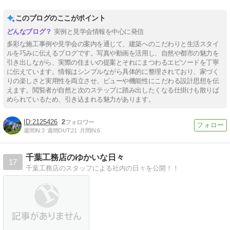
このブログのここがポイント
実例と見学会情報を中心に発信
多彩な施工事例や見学会の案内を通じて、建築へのこだわりと生活スタイ
ルを巧みに伝えるブログです。写真や動画を活用し、自然や都市の魅力を
引き出しながら、実際の住まいの提案とそれにまつわるエピソードを丁寧
に伝えています。情報はシンプルながら具体的に整理されており、家づく
りの楽しさと実用性を両立させ、ビューや機能性にこだわる設計思想を伝
えます。閲覧者が自然と次のステップに踏み出したくなる仕掛けも散りば
められているため、引き込まれる魅力があります。
2125426
2
週間IN:
3
週間OUT:
21
月間IN:
6
千葉工務店のゆかいな日々
17
千葉工務店のスタッフによる社内の日々を公開！！