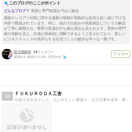
このブログのここがポイント
実例と専門知識を巧みに融合
建築やシロアリ対策に関する最新の情報や実践的な知見を鋭く掘り下げる
内容で構成されています。特に、紹介の仕組みや長期保証についての解説
が丁寧に展開され、業界の常識を打ち破る視点も呈されます。実例や専門
家の見解を交え、読者が具体的に理解できるよう工夫されており、新しい
ビジネスチャンスや長持ちする住宅づくりの秘訣を学べる一冊です。
538834
14
週間IN:
8
週間OUT:
168
月間IN:
48
ＦＵＫＵＲＯＤＡ工舎
14
伝統工法を生かした、人にやさしい家造り。大工仕事や道具、家造りの工程などを紹介します。「職人がつくる木の家ネット」に参加しています