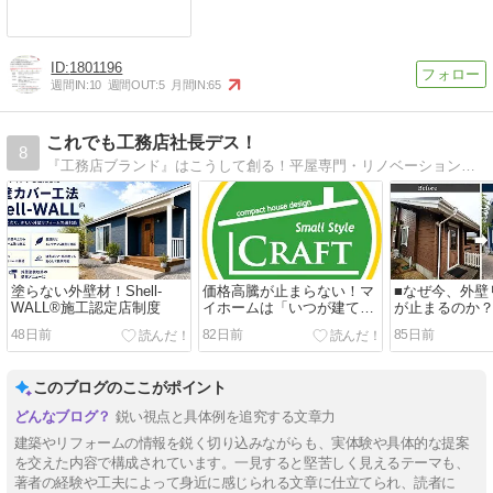
1801196
週間IN:
10
週間OUT:
5
月間IN:
65
これでも工務店社長デス！
8
『工務店ブランド』はこうして創る！平屋専門・リノベーション専門の創業者はこんな記事を３６５日書いてます！
塗らない外壁材！Shell-
価格高騰が止まらない！マ
■なぜ今、外壁
WALL®施工認定店制度
イホームは「いつが建て
が止まるのか
時」？
48日前
82日前
85日前
このブログのここがポイント
鋭い視点と具体例を追究する文章力
建築やリフォームの情報を鋭く切り込みながらも、実体験や具体的な提案
を交えた内容で構成されています。一見すると堅苦しく見えるテーマも、
著者の経験や工夫によって身近に感じられる文章に仕立てられ、読者に