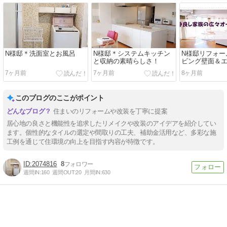
N様邸＊洗面室とお風呂
N様邸＊システムキッチン
N様邸リフォー
と収納の素晴らしさ！
ビング壁面＆
＞
7ヶ月前
7ヶ月前
8ヶ月前
このブログのここがポイント
住まいのリフォームや改装を丁寧に提案
居心地の良さと機能性を追求したリメイクや改装のアイデアを紹介してい
ます。個性的なタイルの選定や間取りの工夫、補助金活用など、多彩な施
工例を通じて住環境の向上を目指す内容が特徴です。
2074816
8
週間IN:
160
週間OUT:
20
月間IN:
630