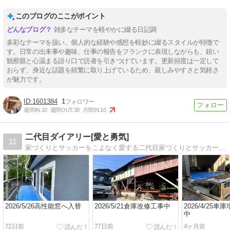
このブログのここがポイント
雑多なテーマを軽やかに綴る日記調
多彩なテーマを扱い、個人的な経験や感想を軽妙に綴るスタイルが特徴で
す。日常の出来事や趣味、仕事の報告をフランクに表現しながらも、鋭い
観察眼と心温まる語り口で読者を引きつけています。更新頻度は一定して
おらず、身近な話題を頻繁に取り上げているため、親しみやすさと気軽さ
が魅力です。
1601384
1
週間IN:
10
週間OUT:
30
月間IN:
10
二代目ダイアリー[愛と勇気]
11
家づくりとサッカーをこよなく愛する二代目家づくりとサッカーをこよなく愛する工務店二代目のゴール無き走りつづけるブログ
2026/5/26高性能窓へ入替
2026/5/21倉庫改修工事中
2026/4/25
中
72日前
77日前
4ヶ月前