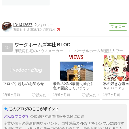
1413637
2
週間IN:
4
週間OUT:
0
月間IN:
4
ワークホームズ本社 BLOG
15
床暖房住宅のハウスメーカー｜ユニバーサルホーム加盟法人ワークホームズ本社のスタッフが日記を綴ります。
ブログ引越しのお知らせ
最近のSNS事情＼新たに
私の好きな漫
色々開設しています／
ャルバニア」
1年6ヶ月前
1年6ヶ月前
1年7ヶ月前
このブログのここがポイント
公式連絡や新着情報を気軽に伝達
企業や個人の最新動向やイベント、自社製品のPRなどをシンプルに紹介す
る場所です。いろいろなテーマの紹介を通じて、身近な内容に触れること