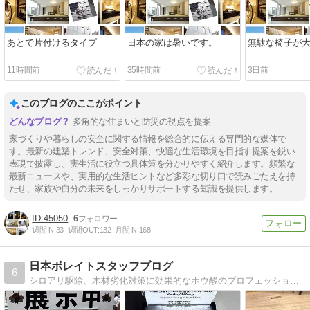
あとで片付けるタイプ
日本の家は暑いです。
無駄な椅子が
11時間前
35時間前
3日前
このブログのここがポイント
多角的な住まいと防災の視点を提案
家づくりや暮らしの安全に関する情報を総合的に伝える専門的な媒体で
す。最新の建築トレンド、安全対策、快適な生活環境を目指す提案を鋭い
表現で披露し、実生活に役立つ具体策を分かりやすく紹介します。頻繁な
最新ニュースや、実用的な生活ヒントなど多彩な切り口で読みごたえを持
たせ、家族や自分の未来をしっかりサポートする知識を提供します。
45050
6
週間IN:
33
週間OUT:
132
月間IN:
168
日本ボレイトスタッフブログ
6
シロアリ駆除、木材劣化対策に効果的なホウ酸のプロフェッショナル集団の公式ブログ。