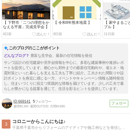
【 下野市「二つの理想をか
【 令和8年熊本地震 】
【 家中まるご
なえる平屋」完成見学会 】
ブル 】
4日前
8日前
11日前
このブログのここがポイント
豊富な見学会、最新の住宅情報を発信
サンワ設計の住宅建築や見学会情報を中心に、多彩な建築事例や進捗レポ
ートを提供しています。都心から郊外までの最新住宅動向や、省エネ・地
震対策といった暮らしを支える工夫も丁寧に紹介。工夫された間取りや設
計ポイントを身近に感じる一方、イベントやキャンペーン情報も随時発信
し、住まいづくりに役立つ実践的な情報を届けています。少しの工夫で暮
らしが豊かになる提案を通じて、生活を彩るヒントを提供しています。
669141
5
週間IN:
240
週間OUT:
530
月間IN:
980
コロニーからこんにちは♪
3
千葉県千葉市からリフォームのアイディアや施工例などを発信しています^^なにかのお役に立てれば幸いです。