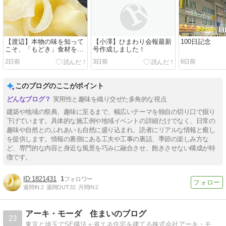
【渡辺】本物の味を知って
【小澤】ひまわり会報最新
100日記念
こそ、「もどき」食材を食
号作成しました！
べよう！
2日前
3日前
6日前
このブログのここがポイント
実用性と趣味を織り交ぜた多角的な視点
建築や地域の祭典、趣味に至るまで、幅広いテーマを独自の切り口で掘り
下げています。具体的な施工例や地域イベントの詳細だけでなく、日常の
趣味や自然とのふれあいも自然に盛り込まれ、読者にリアルな情報と癒し
を提供します。情報の裏側にある工夫や工事の裏話、季節の楽しみ方な
ど、専門的な内容と身近な風景を巧みに融合させ、飽きさせない構成が特
徴です。
1821431
1
週間IN:
2
週間OUT:
32
月間IN:
2
アーキ・モーダ 住まいのブログ
23
東京と埼玉でSE構法＋省エネ住宅を建てる株式会社アーキ・モーダ。全棟構造計算（許容応力度計算）を実施し、建物燃費ナビにて省エネ性能を確認。