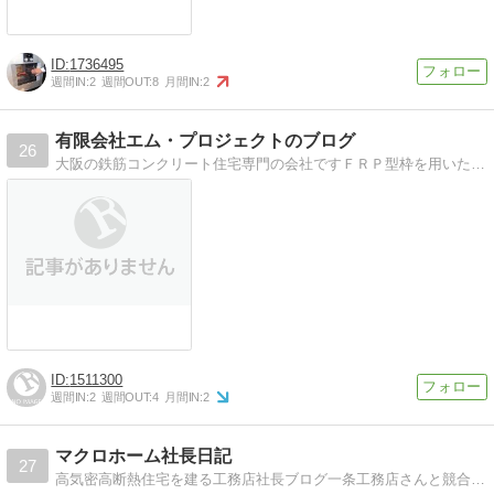
1736495
週間IN:
2
週間OUT:
8
月間IN:
2
有限会社エム・プロジェクトのブログ
26
大阪の鉄筋コンクリート住宅専門の会社ですＦＲＰ型枠を用いた施工法を採用しており、低価格でエコなＲＣ住宅を提供致します!!
1511300
週間IN:
2
週間OUT:
4
月間IN:
2
マクロホーム社長日記
27
高気密高断熱住宅を建る工務店社長ブログ一条工務店さんと競合の多い性能にこだわった家のみを建てる真面目な工務店