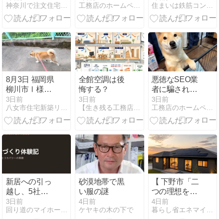
神奈川で注文住宅を建てている会社、株式会社ジェー・アール・…
工務店のホームページ集客の実践ブログ：年3棟受注するノウハウ
住まいは鉄筋コンクリートにしなさい!
き」食材を食
に済ませちゃ
べよう！
いましょ
う！！
8月3日 福岡県
全館空調は後
悪徳なSEO業
柳川市Ⅰ様邸
悔する？
者に騙されな
熊本地震被害
いため
3日前
3日前
3日前
八女市住宅新築リフォーム江田建設専務日記
【生き残る工務店、消える工務店】
工務店のホームページ集客の実践ブログ：年3棟受注するノウハウ
調査
に・・・
新居への引っ
砂漠地帯で黒
【 下野市「二
越し、5社見
い服の謎
つの理想をか
積もりでサカ
なえる平屋」
3日前
4日前
4日前
回り道のマイホーム｜注文住宅の実録
ケヤキの木の下で
暮らし省エネマイスター 小竹の部屋
イに決めた理
完成見学会 】