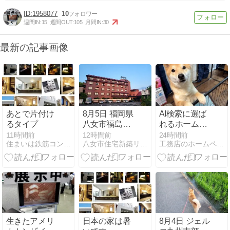
1958077
10
週間IN:
15
週間OUT:
105
月間IN:
30
最新の記事画像
あとで片付け
8月5日 福岡県
AI検索に選ば
るタイプ
八女市福島白
れるホームペ
壁の町並みH
ージになりた
11時間前
12時間前
24時間前
住まいは鉄筋コンクリートにしなさい!
八女市住宅新築リフォーム江田建設専務日記
工務店のホームページ集客の実践ブログ：年3棟受注するノウハウ
様木塀修繕工
い人だ見てく
事完成
ださい
生きたアメリ
日本の家は暑
8月4日 ジェル