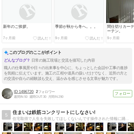
新年のご挨拶。
季節が秋から冬へ。。。
間仕切りカー
ーテン。
7ヶ月前
9ヶ月前
9ヶ月前
このブログのここがポイント
日常の施工現場と交流を描写した内容
職人の仕事風景や日々の出来事を中心に、ちょっとした会話や工事の進捗
を気軽に伝えています。施工の工程や道具の扱いだけでなく、近所の方と
の交流や自らの経験談も交え、温かみを感じさせる文章が魅力です。
1496720
2
週間IN:
50
週間OUT:
30
月間IN:
290
住まいは鉄筋コンクリートにしなさい!
5
住宅取得で人生を失敗してほしくないんです操作された情報に踊らされていませんか？本当の情報で判断しなければ後悔しますよ！