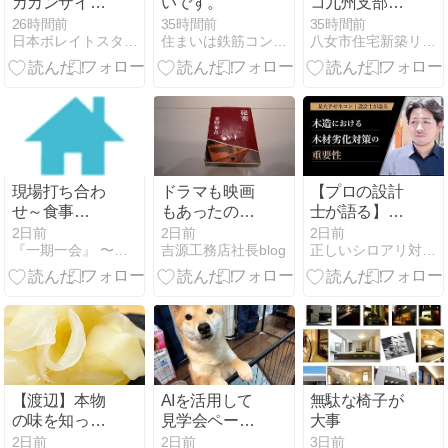
カカンザイシ
いです。
コ九州支部サ
ロアリを展示
テライトセミ
26時間前
35時間前
35時間前
日本ボレイトスタッフブログ
住まいは鉄筋コンクリートにしなさい!
八女市住宅新築リフォーム江田建設専務日記
ナー＆フルリ
ノベモデル見
学会in平戸市
中野ハウジン
グ様
現場打ち合わ
ドラマも映画
【プロの設計
せ～食事
もあったの
士が語る】マ
会！！
に。。
イホームと未
2日前
2日前
2日前
『一期一会』 〜こだわり工務店の社長ブログ〜
吉源工務店社長blog
正しいシロアリ対策を広める専門家ブログ
来の木造建築
を守る「ホウ
酸処理（ボロ
ンdeガード工
法）」の重要
性
【渡辺】本物
AIを活用して
無駄な椅子が
の味を知って
見学会ページ
大事
こそ、「もど
の更新を簡単
2日前
2日前
3日前