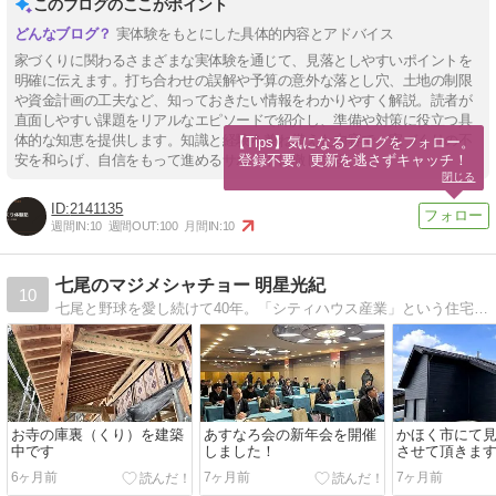
このブログのここがポイント
実体験をもとにした具体的内容とアドバイス
家づくりに関わるさまざまな実体験を通じて、見落としやすいポイントを
明確に伝えます。打ち合わせの誤解や予算の意外な落とし穴、土地の制限
や資金計画の工夫など、知っておきたい情報をわかりやすく解説。読者が
直面しやすい課題をリアルなエピソードで紹介し、準備や対策に役立つ具
体的な知恵を提供します。知識と経験を兼ね備えた内容で、家づくりの不
【Tips】気になるブログをフォロー。

登録不要。更新を逃さずキャッチ！
安を和らげ、自信をもって進めるサポートに徹します。
閉じる
2141135
週間IN:
10
週間OUT:
100
月間IN:
10
七尾のマジメシャチョー 明星光紀
10
七尾と野球を愛し続けて40年。「シティハウス産業」という住宅会社で、マジメシャチョーをやっています。
お寺の庫裏（くり）を建築
あすなろ会の新年会を開催
かほく市にて
中です
しました！
させて頂きま
6ヶ月前
7ヶ月前
7ヶ月前