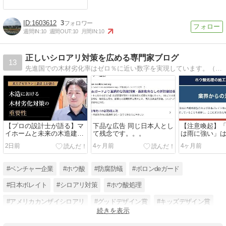
1603612
3
週間IN:
10
週間OUT:
10
月間IN:
10
正しいシロアリ対策を広める専門家ブログ
13
先進国での木材劣化率はゼロ％に近い数字を実現しています。（日本は34%）。日本においても当該職人の育成を急ぎつつ”いつまでも劣化しないマイホーム”が当たり前になる世の中を実現すべく活動する専門家ブログ
【プロの設計士が語る】マ
下品な広告 同じ日本人とし
【注意喚起】
イホームと未来の木造建築
て残念です。。。
は雨に強い」
を守る「ホウ酸処理（ボロ
2日前
4ヶ月前
4ヶ月前
ンdeガード工法）」の重要
性
#ベンチャー企業
#ホウ酸
#防腐防蟻
#ボロンdeガード
#日本ボレイト
#シロアリ対策
#ホウ酸処理
#アメリカカンザイシロアリ
#グッドデザイン賞
#キッズデザイン賞
続きを表示
#ウッドデザイン賞
#エコプロアワード