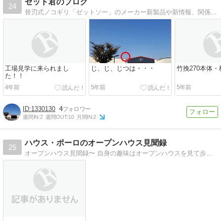
ゼット君のブログ
24
替刃式ノコギリ「ゼットソー」のメーカー新製品や新情報、関係ない話、工務店さんの話など、あとＤＩＹに関することも！
工場見学に来られまし
じ、じ、じつは・・・
竹挽270本体・
た！！
4年前
5年前
5年前
1330130
4
週間IN:
2
週間OUT:
10
月間IN:
2
ハウス・ポーロのオープンハウス見聞録
25
オープンハウス見聞録〜 自身の趣味はオープンハウスを見て歩くこと。ただ見るだけでは惜しい。効率良く見る方法がある。見る時のポイントを紹介します。