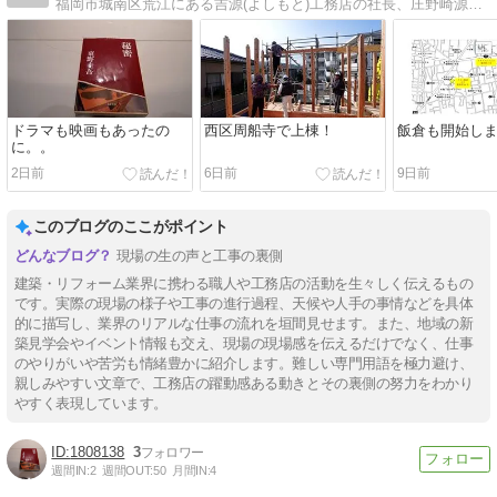
福岡市城南区荒江にある吉源(よしもと)工務店の社長、庄野崎源太のブログです。
ドラマも映画もあったの
西区周船寺で上棟！
飯倉も開始し
に。。
2日前
6日前
9日前
このブログのここがポイント
現場の生の声と工事の裏側
建築・リフォーム業界に携わる職人や工務店の活動を生々しく伝えるもの
です。実際の現場の様子や工事の進行過程、天候や人手の事情などを具体
的に描写し、業界のリアルな仕事の流れを垣間見せます。また、地域の新
築見学会やイベント情報も交え、現場の現場感を伝えるだけでなく、仕事
のやりがいや苦労も情緒豊かに紹介します。難しい専門用語を極力避け、
親しみやすい文章で、工務店の躍動感ある動きとその裏側の努力をわかり
やすく表現しています。
1808138
3
週間IN:
2
週間OUT:
50
月間IN:
4