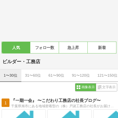
人気
フォロー数
急上昇
新着
ビルダー・工務店
1〜30位
31〜60位
61〜90位
91〜120位
121〜150位
画像表示
文字表示
『一期一会』 〜こだわり工務店の社長ブログ〜
1
千葉県旭市にある地域密着型の（株）戸諸工務店の社長がお届けする毎日の奔走日記です。お客様の為にニシヘヒガシヘ全力で頑張ってます＾＾！