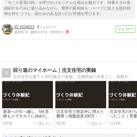
「今こそ変革の時」を呼びかけるリアルな視点が魅力です。時事ネタや実
績紹介を巧みに盛り込みながら、業界の最前線をシャープに捉える批評精
神を持ちつつも、温かみのある語り口が共感を呼びます。
1534023
3
週間IN:
10
週間OUT:
50
月間IN:
20
回り道のマイホーム｜注文住宅の実録
9
注文住宅を建てた40代施主の実録。北側斜線の見落とし、総額や土地探しから入居まで2年の家づくりを本音で書いています。
新居への引っ越し、5社見
注文住宅で想定外に増えた
注文住宅の打
積もりでサカイに決めた理
費用｜地盤改良100万・水
ったこと｜営
由｜冷蔵庫の搬入トラブル
道引き込み50万は本体価格
監督で話が伝
3日前
4日前
11日前
と業者選びのコツ【実体
の外だった話【実体験】
った話【実体
験】