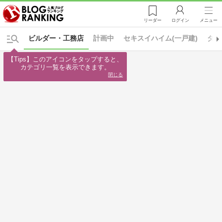
リーダー
ログイン
メニュー
ビルダー・工務店
計画中
セキスイハイム(一戸建)
タマ
【Tips】このアイコンをタップすると、

カテゴリ一覧を表示できます。
閉じる