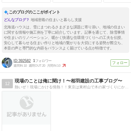
このブログのここがポイント
地域密着の住まいと暮らし支援
北海道ハウスは、雪にまつわるさまざまな課題に寄り添い、地域の住まい
に関する情報や施工例を丁寧に紹介しています。記事を通じて、除雪事情
や住まいのリノベーション、暖かく快適な住環境づくりへの工夫を伝授。
安心して暮らせる住まい作りと地域の繋がりを大切にする姿勢が際立ち、
本音の声と専門的な内容をバランスよく届けている点が特徴です。
392582
1
週間IN:
10
週間OUT:
20
月間IN:
10
現場のことは俺に聞け！〜相羽建設の工事ブログ〜
12
熱いぜ！現場にかける情熱！！東京は東村山で木の家づくりにかける男たちが贈る魂のリレーブログ