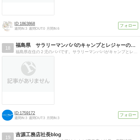
1863868
週間IN:
3
週間OUT:
0
月間IN:
6
福島県 サラリーマンパパのキャンプとレジャーのブログ
18
福島県在住の２児のパパです。サラリーマンパパがキャンプとレジャーのことについて書きます。千葉、大阪と働き、地元に帰りたくＵターンで福島に来ました。
1759172
週間IN:
3
週間OUT:
3
月間IN:
3
吉源工務店社長blog
19