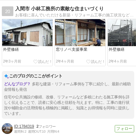
入間市 小林工務所の素敵な住まいづくり
20
お客様に喜んでいただける新築・リフォーム工事の施工状況などを主に公開しています。
外壁修繕
窓リノベ支援事業
外壁修繕
2年3ヶ月前
2年4ヶ月前
2年4ヶ月前
このブログのここがポイント
多彩な建築・リフォーム事例を丁寧に紹介し、最新の補助
金情報も発信
住宅や公共施設の修繕、改修、リフォームなど多岐にわたる施工事例を詳
しく伝えることで、読者に安心感と信頼を与えます。特に、工事の進行状
況や補助金の活用情報も積極的に掲載し、知識とお得情報を同時に提供し
ています。
1784319
2
週間IN:
2
週間OUT:
10
月間IN:
4