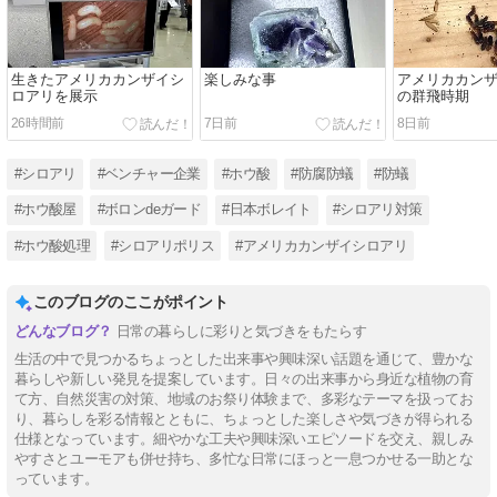
生きたアメリカカンザイシ
楽しみな事
アメリカカン
ロアリを展示
の群飛時期
26時間前
7日前
8日前
#シロアリ
#ベンチャー企業
#ホウ酸
#防腐防蟻
#防蟻
#ホウ酸屋
#ボロンdeガード
#日本ボレイト
#シロアリ対策
#ホウ酸処理
#シロアリポリス
#アメリカカンザイシロアリ
このブログのここがポイント
日常の暮らしに彩りと気づきをもたらす
生活の中で見つかるちょっとした出来事や興味深い話題を通じて、豊かな
暮らしや新しい発見を提案しています。日々の出来事から身近な植物の育
て方、自然災害の対策、地域のお祭り体験まで、多彩なテーマを扱ってお
り、暮らしを彩る情報とともに、ちょっとした楽しさや気づきが得られる
仕様となっています。細やかな工夫や興味深いエピソードを交え、親しみ
やすさとユーモアも併せ持ち、多忙な日常にほっと一息つかせる一助とな
っています。