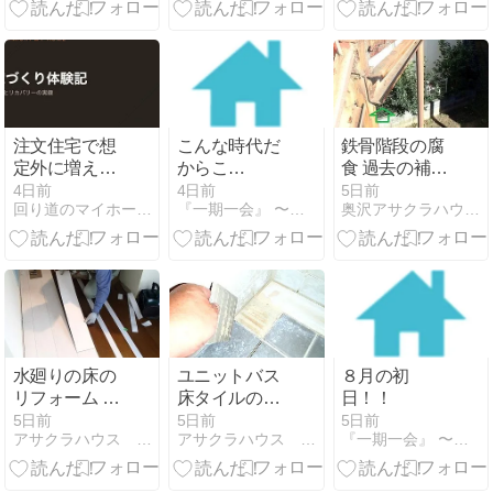
由｜冷蔵庫の
搬入トラブル
と業者選びの
コツ【実体
験】
注文住宅で想
こんな時代だ
鉄骨階段の腐
定外に増えた
からこ
食 過去の補修
費用｜地盤改
そ・・・・
は全部やり直
4日前
4日前
5日前
回り道のマイホーム｜注文住宅の実録
『一期一会』 〜こだわり工務店の社長ブログ〜
奥沢アサクラハウス 快適エクステリア
良100万・水
し
道引き込み50
万は本体価格
の外だった話
【実体験】
水廻りの床の
ユニットバス
８月の初
リフォーム お
床タイルの補
日！！
手入れ簡単 キ
修
5日前
5日前
5日前
アサクラハウス 快適キッチンルーム
アサクラハウス 内装の快適リフォーム
『一期一会』 〜こだわり工務店の社長ブログ〜
ズ付きにくい
リフォームフ
ロア