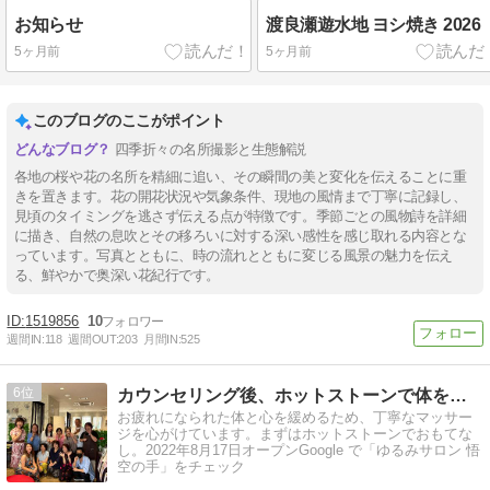
お知らせ
渡良瀬遊水地 ヨシ焼き 2026
5ヶ月前
5ヶ月前
このブログのここがポイント
四季折々の名所撮影と生態解説
各地の桜や花の名所を精細に追い、その瞬間の美と変化を伝えることに重
きを置きます。花の開花状況や気象条件、現地の風情まで丁寧に記録し、
見頃のタイミングを逃さず伝える点が特徴です。季節ごとの風物詩を詳細
に描き、自然の息吹とその移ろいに対する深い感性を感じ取れる内容とな
っています。写真とともに、時の流れとともに変じる風景の魅力を伝え
る、鮮やかで奥深い花紀行です。
1519856
10
週間IN:
118
週間OUT:
203
月間IN:
525
6
カウンセリング後、ホットストーンで体を温め、ヘッドマッサージ
お疲れになられた体と心を緩めるため、丁寧なマッサー
ジを心がけています。まずはホットストーンでおもてな
し。2022年8月17日オープンGoogle で「ゆるみサロン 悟
空の手」をチェック