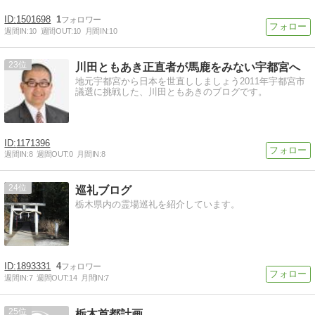
1501698
1
週間IN:
10
週間OUT:
10
月間IN:
10
23
川田ともあき正直者が馬鹿をみない宇都宮へ
地元宇都宮から日本を世直ししましょう2011年宇都宮市
議選に挑戦した、川田ともあきのブログです。
1171396
週間IN:
8
週間OUT:
0
月間IN:
8
24
巡礼ブログ
栃木県内の霊場巡礼を紹介しています。
1893331
4
週間IN:
7
週間OUT:
14
月間IN:
7
25
栃木首都計画