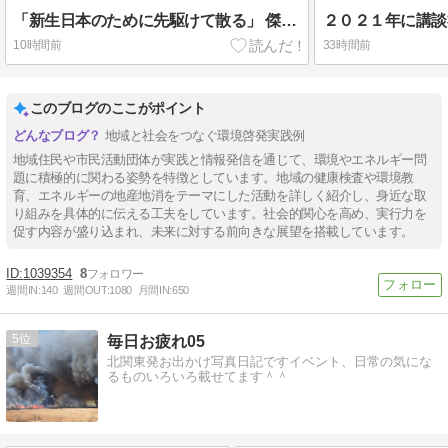
「新生日本のために先駆けて散る」 傑作「戦艦大和ノ最期」（吉田満）
10時間前
33時間前
このブログのここがポイント
地域と社会をつなぐ環境啓発実践例
地域住民や市民活動団体が実践と情報発信を通じて、環境やエネルギー問
題に積極的に関わる姿勢を特徴としています。地域の健康検査や環境教
育、エネルギーの地産地消をテーマにした活動を詳しく紹介し、身近な取
り組みを具体的に伝える工夫をしています。社会的関心を高め、実行力を
促す内容が盛り込まれ、未来に対する前向きな展望を搭載しています。
1039354
8
週間IN:
140
週間OUT:
1080
月間IN:
650
5
毎日お疲れ05
北関東発お出かけ写真日記ですイベント、日常の気にな
るものいろいろ載せてます＾＾