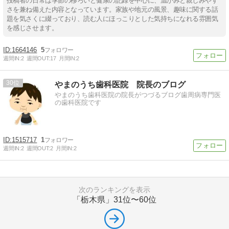
投稿者の日常は季節の移ろいと健康の記録を中心に、温かみと親しみやす
さを兼ね備えた内容となっています。家族や地元の風景、趣味に関する話
題を気さくに綴っており、読む人にほっこりとした気持ちになれる雰囲気
を感じさせます。
1664146
5
週間IN:
2
週間OUT:
17
月間IN:
2
30
やまのうち歯科医院 院長のブログ
やまのうち歯科医院の院長がつづるブログ歯周病専門医
の歯科医院です
1515717
1
週間IN:
2
週間OUT:
2
月間IN:
2
次のランキングを表示
「栃木県」
31位〜60位