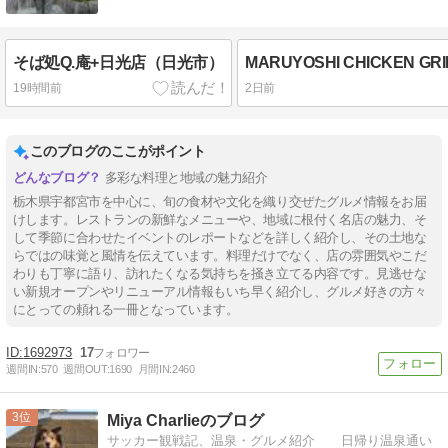
そば処Q.庵+日光店（日光市）
19時間前
2日前
このブログのここがポイント
多彩な料理と地域の魅力紹介
栃木県宇都宮市を中心に、旬の食材や文化を織り交ぜたグルメ情報をお届
けします。レストランの新鮮なメニューや、地域に根付く名店の魅力、そ
して季節に合わせたイベントのレポートなどを詳しく紹介し、その土地な
らではの味覚と風情を伝えています。料理だけでなく、店の雰囲気やこだ
わりも丁寧に語り、訪れたくなる気持ちを掻き立てる内容です。見逃せな
い新規オープンやリニューアル情報もいち早く紹介し、グルメ好きの方々
にとっての頼れる一冊となっています。
1692973
17
週間IN:
570
週間OUT:
1690
月間IN:
2460
3
Miya Charlieのブログ
サッカー観戦記、温泉・グルメ紹介 日帰り温泉通い