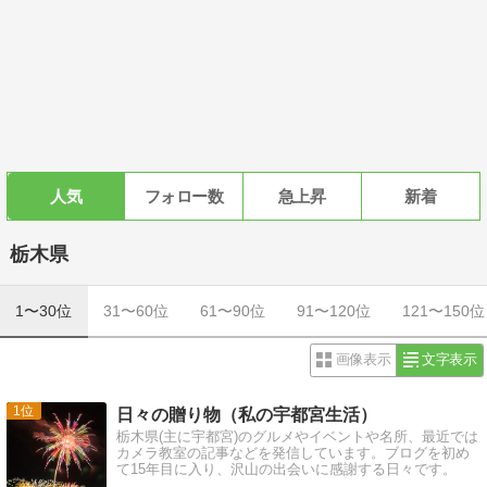
人気
フォロー数
急上昇
新着
栃木県
1〜30位
31〜60位
61〜90位
91〜120位
121〜150位
画像表示
文字表示
1
日々の贈り物（私の宇都宮生活）
栃木県(主に宇都宮)のグルメやイベントや名所、最近では
カメラ教室の記事などを発信しています。ブログを初め
て15年目に入り、沢山の出会いに感謝する日々です。