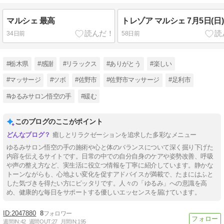
マルシェ 最高
トレゾア マルシェ 7月5日(日)
34日前
58日前
#栃木県
#感謝
#リラックス
#ありがとう
#楽しい
#マッサージ
#ツボ
#佐野市
#佐野市マッサージ
#足利市
#ゆるみサロン悟空の手
#緩む
このブログのここがポイント
癒しとリラクゼーションを追求した多彩なメニュー
ゆるみサロン悟空の手の施術や心と体のバランスについて深く掘り下げた
内容を伝えるサイトです。日常の中での自分自身のケアや姿勢改善、呼吸
や声の整え方など、実生活に役立つ情報を丁寧に紹介しています。静かな
トーンながらも、心地よい変化を促すアドバイスが満載で、たまにはふと
した気づきを得たい方にピッタリです。人々の「ゆるみ」への意識を高
め、健康的な毎日をサポートする優しいエッセンスを届けています。
2047880
8
週間IN:
42
週間OUT:
27
月間IN:
195