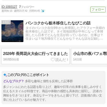
1093127
7
週間IN:
15
週間OUT:
42
月間IN:
45
13
バンコクから栃木移住したなびこの話
タイのバンコク在住9年から本帰国したアラフォー夫婦の
栃木移住した話です。タイ現地採用が中年になって本帰
国したら日本でどんな生活が待っているのか。仕事は？
住まいは？地方移住てどんなかな？そんな話を記録して
いきたいと思います。
2026年 長岡花火大会に行ってきました
3時間50分前
14日前
このブログのここがポイント
多彩な趣味と個性を反映した記事群
多ジャンルにわたる話題を取り上げ、趣味や日常の出来事を親しみやすく
伝えるスタイルが特徴です。商品や体験の感想も具体的に描写し、読者の
興味を引きつけます。身近なテーマをきちんと掘り下げ、読後感の良い文
章に仕上げているのが魅力です。