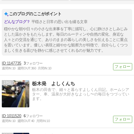
このブログのここがポイント
平穏さと日常の思い出を綴る文章
穏やかな朝や日々の小さな出来事を丁寧に描写し、心に静けさとしみじみ
とした温かさをもたらします。毎日のルーティンや自然の変化、身近な
人々との交流を通じて、ありのままの暮らしの美しさを伝えることに重点
を置いています。優しい表現と細やかな観察力が特徴で、自分らしくつつ
ましく生きる喜びを静かに感じさせてくれるのが魅力です。
1147735
3
週間IN:
10
週間OUT:
360
月間IN:
10
19
栃木発 よしくんち
栃木の田舎で、細々と暮らすよしくん日記。ホームシア
ター、車、温泉が大好きなよっし〜の毎日をつづってい
ます。
1011520
6
週間IN:
10
週間OUT:
40
月間IN:
10