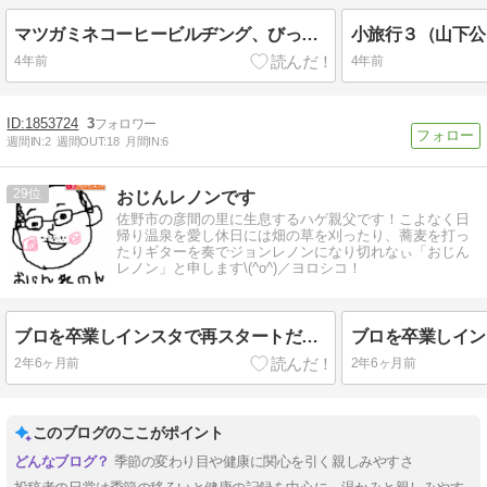
マツガミネコーヒービルヂング、びっくりドンキーモーニング、ミスドなど
小旅行３（山下公
4年前
4年前
1853724
3
週間IN:
2
週間OUT:
18
月間IN:
6
29
おじんレノンです
佐野市の彦間の里に生息するハゲ親父です！こよなく日
帰り温泉を愛し休日には畑の草を刈ったり、蕎麦を打っ
たりギターを奏でジョンレノンになり切れなぃ「おじん
レノン」と申します\(^o^)／ヨロシコ！
ブロを卒業しインスタで再スタートだぜよ？
2年6ヶ月前
2年6ヶ月前
このブログのここがポイント
季節の変わり目や健康に関心を引く親しみやすさ