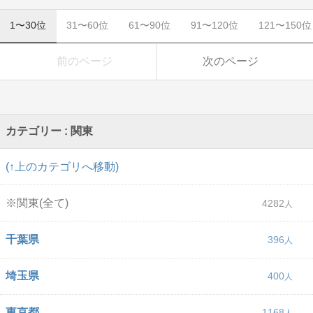
1〜30位
31〜60位
61〜90位
91〜120位
121〜150位
前のページ
次のページ
カテゴリー : 関東
(↑上のカテゴリへ移動)
※関東(全て)
4282
千葉県
396
埼玉県
400
東京都
1168