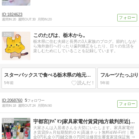
1824623
週間IN:
20
週間OUT:
30
月間IN:
20
10
このたびは、栃木から。
栃木県に住む夫婦と長男の3人家族のブログ。節約しなが
ら海外旅行へ行ったり歯列矯正をしたり、日々の生活を
楽しむためにしていることを記録しています。
スターバックスで食べる栃木県の地元フラペチーノは口に雷が落ちる刺激が満載（日帰り日光旅行）
5年前
5年前
2068760
5
週間IN:
18
週間OUT:
24
月間IN:
90
11
宇都宮|ｱﾊﾟﾏﾝ|家具家電付賃貸|地方裁判所近|司法修習生
大家さんは入居者さんを大切にいたします。家具家電付
き賃貸|9ヵ月短期契約ＯＫ|高速ネット無料&Wi-Fi付｜敷
金0円礼金０円|鍵交換０円|司法修習生審査家賃保証無 ⇒