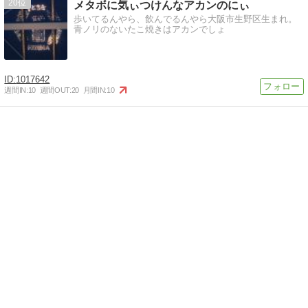
20
メタボに気ぃつけんなアカンのにぃ
歩いてるんやら、飲んでるんやら大阪市生野区生まれ。
青ノリのないたこ焼きはアカンでしょ
1017642
週間IN:
10
週間OUT:
20
月間IN:
10