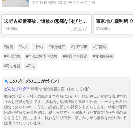
契約時初期費用ほぼ0円のケースも有
辺野古転覆事故ご遺族の悲痛な叫びと刑事告訴
14時間前
30時間前
#賃貸
#法人
#転勤
#単身赴任
#宇都宮市
#宇都宮
#司法試験
#司法試験予備試験
#家具付き賃貸
#司法修習生
#司法修習
#司法
このブログのここがポイント
時事や地域情報を面白おかしく紹介
地域の話題から社会の動きまで多岐にわたり、鋭い視点と軽妙な表現で切
り込む特徴が魅力です。具体的な地域情報や最新の社会ニュースを独自の
感性で分かりやすく伝え、読者に新しい発見をもたらします。特定の専門
用語や難解な表現を避け、親しみやすくも洗練された文章で情報を層の深
さとともに提供します。軽妙な語り口が、楽しみながら情報を受け取れる
仕掛けとなっています。