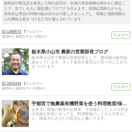
新商品や限定品を発見した時の反応や、自身の美容体験を軽やかに綴るこ
とで、見ている人に親近感とワクワクを伝えます。投稿は気軽ながらも、
具体的な商品の特徴や組み合わせの楽しさをシェアし、情報と感覚両面か
らの興味を惹きつける工夫が凝らされています。
1499573
7
週間IN:
4
週間OUT:
13
月間IN:
17
27
栃木県小山市 農家の営業部長ブログ
栃木県小山市で農家の営業部長として、農作物の販売促
進をしています。ネット販売や直売など日々のことがら
をつづります。
1815434
1
週間IN:
4
週間OUT:
4
月間IN:
8
28
宇都宮で無農薬有機野菜を使う料理教室/保護犬わさびとの生活
お弁当に普段の料理やお教室、子供達のこと レゲエ好き
の主婦が気長にやってる、料理教室のことやら日常のこ
と。保護犬わさびとの生活など書いてます。