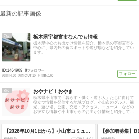
最新の記事画像
7
栃木県宇都宮市なんでも情報
栃木県中心のお出かけ情報を紹介。栃木県の宇都宮市を
中心に、県内外の食スポットや遊び場などを紹介してい
ます。
1464909
8
週間IN:
30
週間OUT:
10
月間IN:
160
8
おやナビ！おやま
栃木県小山市で「暮らす・働く・遊ぶ人」たちに向けて
役立つ情報を発信する地域ブログ。小山市のグルメ、観
光、遊び場、公園、交通・アクセス、ニュース…などの
お役立ち情報や小山市からのお出かけ情報も紹介してま
す！
【2026年10月1日から】小山市コミュニティバス「おーバス」が運賃改定へ！路線バスは200円から300円に
8時間前
16時間前