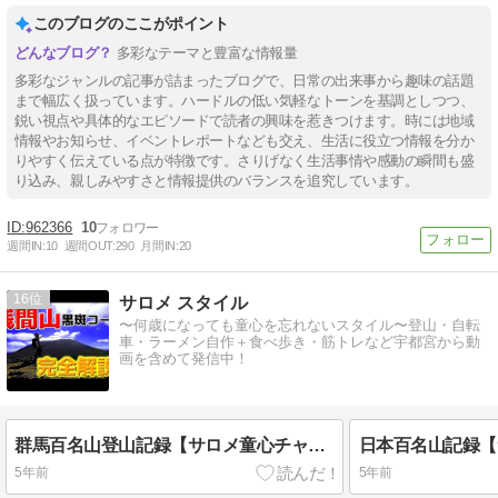
このブログのここがポイント
多彩なテーマと豊富な情報量
多彩なジャンルの記事が詰まったブログで、日常の出来事から趣味の話題
まで幅広く扱っています。ハードルの低い気軽なトーンを基調としつつ、
鋭い視点や具体的なエピソードで読者の興味を惹きつけます。時には地域
情報やお知らせ、イベントレポートなども交え、生活に役立つ情報を分か
りやすく伝えている点が特徴です。さりげなく生活事情や感動の瞬間も盛
り込み、親しみやすさと情報提供のバランスを追究しています。
962366
10
週間IN:
10
週間OUT:
290
月間IN:
20
16
サロメ スタイル
〜何歳になっても童心を忘れないスタイル〜登山・自転
車・ラーメン自作＋食べ歩き・筋トレなど宇都宮から動
画を含めて発信中！
群馬百名山登山記録【サロメ童心チャンネル】
5年前
5年前