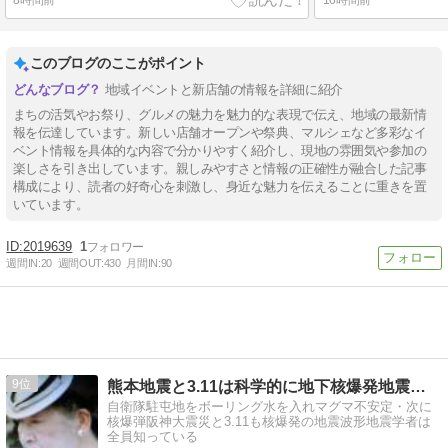
このブログのここがポイント
地域イベントと新店舗の情報を詳細に紹介
まちの活気やお祭り、グルメの魅力を魅力的な表現で伝え、地域の最新情
報を伝達しています。新しい店舗オープンや祭典、マルシェなど多彩なイ
ベント情報を具体的な内容で分かりやすく紹介し、現地の雰囲気や参加の
楽しさを引き出しています。親しみやすさと情報の正確性が融合した記事
構成により、読者の好奇心を刺激し、身近な魅力を伝えることに重きを置
いています。
2019639
1
週間IN:
20
週間OUT:
430
月間IN:
90
9
熊本地震と3.11は科学的に地下核爆発地震 黒幕天皇
自衛隊駐屯地をボーリング水を入れマグマ不安定・次に
核爆弾阪神大震災と3.11も核爆発の地震波形地震学者は
全員知っている