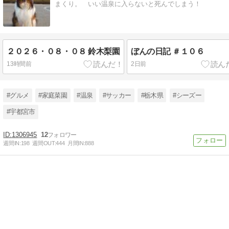
まくり。 いい温泉に入らないと死んでしまう！
２０２６・０８・０８ 鈴木梨園
ぼんの日記 ＃１０６
13時間前
2日前
#グルメ
#家庭菜園
#温泉
#サッカー
#栃木県
#シーズー
#宇都宮市
1306945
12
週間IN:
198
週間OUT:
444
月間IN:
888