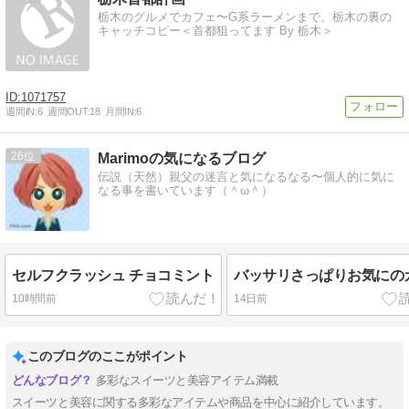
栃木のグルメでカフェ〜G系ラーメンまで。栃木の裏の
キャッチコピー＜首都狙ってます By 栃木＞
1071757
週間IN:
6
週間OUT:
18
月間IN:
6
26
Marimoの気になるブログ
伝説（天然）親父の迷言と気になるなる〜個人的に気に
なる事を書いています（＾ω＾）
セルフクラッシュ チョコミント
バッサリさっぱりお気にの
10時間前
14日前
このブログのここがポイント
多彩なスイーツと美容アイテム満載
スイーツと美容に関する多彩なアイテムや商品を中心に紹介しています。