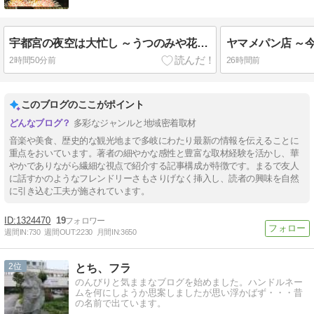
宇都宮の夜空は大忙し ～うつのみや花火2026と雷～
ヤマメパン店 ～
2時間50分前
26時間前
このブログのここがポイント
多彩なジャンルと地域密着取材
音楽や美食、歴史的な観光地まで多岐にわたり最新の情報を伝えることに
重点をおいています。著者の細やかな感性と豊富な取材経験を活かし、華
やかでありながら繊細な視点で紹介する記事構成が特徴です。まるで友人
に話すかのようなフレンドリーさもさりげなく挿入し、読者の興味を自然
に引き込む工夫が施されています。
1324470
19
週間IN:
730
週間OUT:
2230
月間IN:
3650
2
とち、フラ
のんびりと気ままなブログを始めました。ハンドルネー
ムを何にしようか思案しましたが思い浮かばず・・・昔
の名前で出ています。