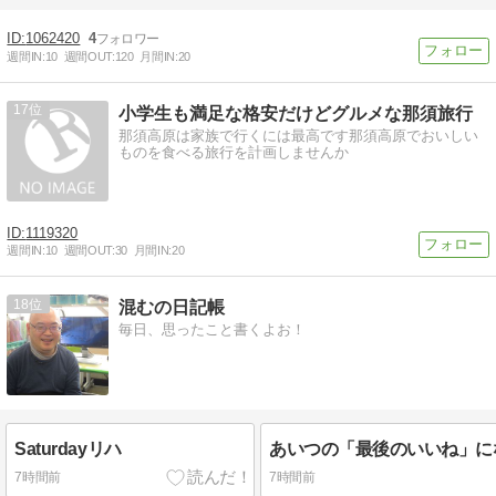
1062420
4
週間IN:
10
週間OUT:
120
月間IN:
20
17
小学生も満足な格安だけどグルメな那須旅行
那須高原は家族で行くには最高です那須高原でおいしい
ものを食べる旅行を計画しませんか
1119320
週間IN:
10
週間OUT:
30
月間IN:
20
18
混むの日記帳
毎日、思ったこと書くよお！
Saturdayリハ
7時間前
7時間前