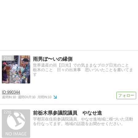
21
雨男ぼ〜いの縁側
世界遺産の街【日光】での気ままなブログ日光のこと
栃木のこと 日々の出来事 思いついたことを書いてま
す
990344
週間IN:
10
週間OUT:
10
月間IN:
10
22
前栃木県参議院議員 やなせ進
宇都宮在住前参議院議員、やなせ進地域に根づいた活動
を行なってます。地域の話題をお聞かせください。