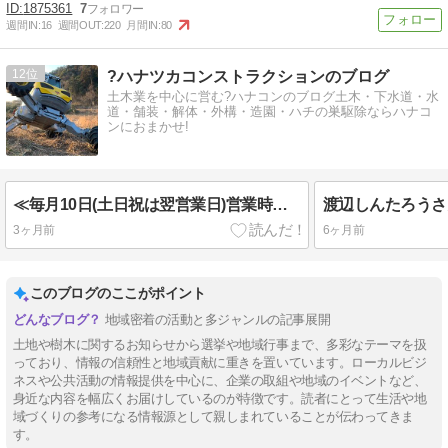
1875361
7
週間IN:
16
週間OUT:
220
月間IN:
80
12
?ハナツカコンストラクションのブログ
土木業を中心に営む?ハナコンのブログ土木・下水道・水
道・舗装・解体・外構・造園・ハチの巣駆除ならハナコ
ンにおまかせ!
≪毎月10日(土日祝は翌営業日)営業時間短縮のお知らせ≫
3ヶ月前
6ヶ月前
このブログのここがポイント
地域密着の活動と多ジャンルの記事展開
土地や樹木に関するお知らせから選挙や地域行事まで、多彩なテーマを扱
っており、情報の信頼性と地域貢献に重きを置いています。ローカルビジ
ネスや公共活動の情報提供を中心に、企業の取組や地域のイベントなど、
身近な内容を幅広くお届けしているのが特徴です。読者にとって生活や地
域づくりの参考になる情報源として親しまれていることが伝わってきま
す。