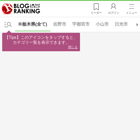
リーダー
ログイン
メニュー
※栃木県(全て)
佐野市
宇都宮市
小山市
日光市
栃
【Tips】このアイコンをタップすると、

カテゴリ一覧を表示できます。
閉じる