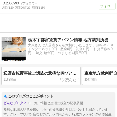
2058993
7
週間IN:
10
週間OUT:
20
月間IN:
150
14
栃木宇都宮賃貸アパマン情報 地方裁判所徒歩3分司法修習生
大家さんは入居者さんを大切にいたします。無料Wi-Fi＆
インターネット0円 敷金0円 礼金０円 仲介手数料0
円 鍵交換代0円 つまり初期費用0円
辺野古転覆事故ご遺族の悲痛な叫びと刑事告訴
11時間前
30時間前
このブログのここがポイント
ローカル情報と生活に役立つ記事展開
多彩な地域の話題を扱い、地元の新店舗や注目スポットを紹介していま
す。クレープやパン店などのグルメ情報から、行政のランキングや修習生