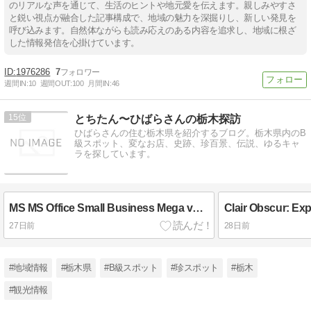
のリアルな声を通じて、生活のヒントや地元愛を伝えます。親しみやすさ
と鋭い視点が融合した記事構成で、地域の魅力を深掘りし、新しい発見を
呼び込みます。自然体ながらも読み応えのある内容を追求し、地域に根ざ
した情報発信を心掛けています。
1976286
7
週間IN:
10
週間OUT:
100
月間IN:
46
15
とちたん〜ひばらさんの栃木探訪
ひばらさんの住む栃木県を紹介するブログ。栃木県内のB
級スポット、変なお店、史跡、珍百景、伝説、ゆるキャ
ラを探しています。
MS MS Office Small Business Mega v16.89 [QxR]
27日前
28日前
#地域情報
#栃木県
#B級スポット
#珍スポット
#栃木
#観光情報