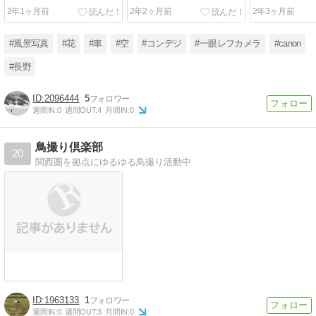
2年1ヶ月前
2年2ヶ月前
2年3ヶ月前
#風景写真
#花
#車
#空
#コンデジ
#一眼レフカメラ
#canon
#長野
2096444
5
週間IN:
0
週間OUT:
4
月間IN:
0
鳥撮り倶楽部
20
関西圏を拠点にゆるゆる鳥撮り活動中
1963133
1
週間IN:
0
週間OUT:
3
月間IN:
0