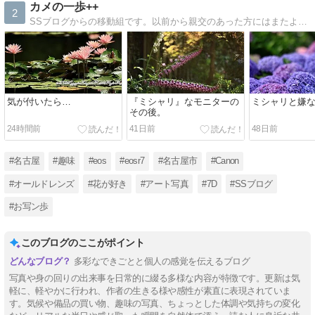
カメの一歩++
2
SSブログからの移動組です。以前から親交のあった方にはまたよろしくお願いします。新たにここで出会った方には宜しくお願いします。<(_ _)>
気が付いたら…
『ミシャリ』なモニターの
ミシャリと嫌
その後。
24時間前
41日前
48日前
#名古屋
#趣味
#eos
#eosr7
#名古屋市
#Canon
#オールドレンズ
#花が好き
#アート写真
#7D
#SSブログ
#お写ン歩
このブログのここがポイント
多彩なできごとと個人の感覚を伝えるブログ
写真や身の回りの出来事を日常的に綴る多様な内容が特徴です。更新は気
軽に、軽やかに行われ、作者の生きる様や感性が素直に表現されていま
す。気候や備品の買い物、趣味の写真、ちょっとした体調や気持ちの変化