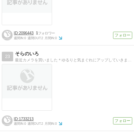
2096443
1
週間IN:
0
週間OUT:
2
月間IN:
0
そらのいろ
23
最近カメラを買いました＊ゆるりと気まぐれにアップしていきます(^^)
1733213
週間IN:
0
週間OUT:
2
月間IN:
0