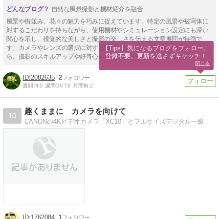
自然な風景撮影と機材紹介を融合
風景や街並み、花々の魅力を巧みに捉えています。特定の風景や被写体に
対するこだわりを持ちながら、使用機材やシミュレーション設定にも深い
関心を示し、視覚的な美しさと撮影の楽しさを伝える文章展開が特徴で
す。カメラやレンズの選択に対する情熱と技術的な工夫を垣間見せなが
【Tips】気になるブログをフォロー。

登録不要。更新を逃さずキャッチ！
ら、撮影のスキルアップや好奇心を喚起する構成となっています。
閉じる
2082635
2
週間IN:
0
週間OUT:
6
月間IN:
2
趣くままに カメラを向けて
10
CANONの4Kビデオカメラ「XC10」とフルサイズデジタル一眼レフ「EOS 5D Mark2」で撮影した写真・動画ならびに運用についての紹介をしています。
1762084
1