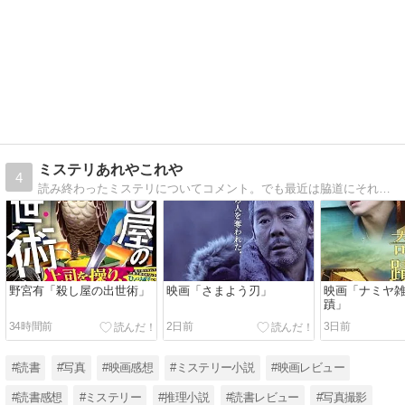
ミステリあれやこれや
4
読み終わったミステリについてコメント。でも最近は脇道にそれぎみ。 このブログは水樹奈々さんを応援しています。
野宮有「殺し屋の出世術」
映画「さまよう刃」
映画「ナミヤ
蹟」
34時間前
2日前
3日前
#読書
#写真
#映画感想
#ミステリー小説
#映画レビュー
#読書感想
#ミステリー
#推理小説
#読書レビュー
#写真撮影