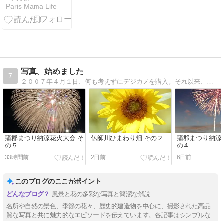
Paris Mama Life
写真、始めました
7
２００７年４月１日、何も考えずにデジカメを購入。それ以来、撮影の魅力にどっぷりハマッてしまった男が綴る写真ブログ。
蒲郡まつり納涼花火大会 そ
仏師川ひまわり畑 その２
蒲郡まつり納涼
の５
の４
33時間前
2日前
6日前
このブログのここがポイント
風景と花の多彩な写真と簡潔な解説
名所や自然の景色、季節の花々、歴史的建造物を中心に、撮影された高品
質な写真と共に魅力的なエピソードを伝えています。各記事はシンプルな