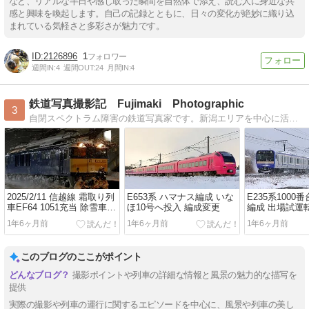
など、リアルな半日や感じ取った瞬間を自然体で添え、読む人に身近な共
感と興味を喚起します。自己の記録とともに、日々の変化が絶妙に織り込
まれている気軽さと多彩さが魅力です。
2126896
1
週間IN:
4
週間OUT:
24
月間IN:
4
鉄道写真撮影記 Fujimaki Photographic
3
自閉スペクトラム障害の鉄道写真家です。新潟エリアを中心に活動し、年間を通して写真をコンテストや投稿など多数応募しております。鉄道に興味持って頂けたら幸いです。
2025/2/11 信越線 霜取り列
E653系 ハマナス編成 いな
E235系1000番台
車EF64 1051充当 除雪車状
ほ10号へ投入 編成変更
編成 出場試運
態ですぞ
1年6ヶ月前
1年6ヶ月前
1年6ヶ月前
このブログのここがポイント
撮影ポイントや列車の詳細な情報と風景の魅力的な描写を
提供
実際の撮影や列車の運行に関するエピソードを中心に、風景や列車の美し