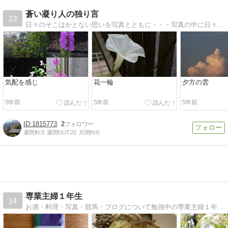
蒼い凝り人の独り言
13
日々のそこはかとない思いを写真とともに・・・写真の中に日々の色々な思いがあります。子供の頃に書いた絵日記の世界、感動を写真で表現したい。
気配を感じ
花一輪
夕方の雲
5年前
5年前
5年前
1815773
2
週間IN:
0
週間OUT:
22
月間IN:
0
専業主婦１年生
14
お酒・料理・写真・競馬・ブログについて勉強中の専業主婦１年生♪