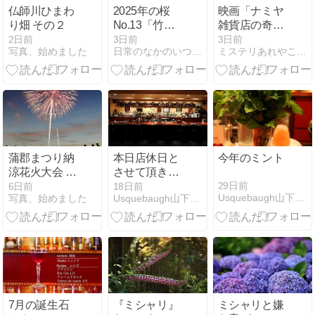
仏師川ひまわ
2025年の桜
映画「ナミヤ
り畑 その２
No.13「竹谷
雑貨店の奇
川の桜並
蹟」
2日前
3日前
3日前
写真、始めました
日常のなかのいつもと違う景色を探して What's Next
ミステリあれやこれや
木-2/2」|三重
県四日市市
蒲郡まつり納
本日店休日と
今年のミント
涼花火大会 そ
させて頂きま
の４
す
29日前
6日前
18日前
Usquebaugh山下克美Blog
写真、始めました
Usquebaugh山下克美Blog
7月の誕生石
『ミシャリ』
ミシャリと嫌