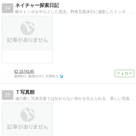
ネイチャー探索日記
24
蝶やトンボを中心とした昆虫、野鳥写真休日に撮影したトンボ、チョウ、その他昆虫、野鳥、風景などの写真を掲載
1574145
週間IN:
0
週間OUT:
1
月間IN:
0
Ｔ写真館
25
魂の癒し写真言葉では伝わらない何かを伝えられる、美しい写真が大好きです。