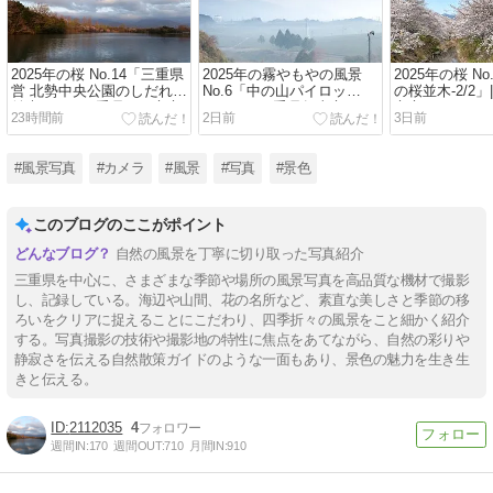
2025年の桜 No.14「三重県
2025年の霧やもやの風景
2025年の桜 N
営 北勢中央公園のしだれ桜
No.6「中の山パイロッ
の桜並木-2/2
並木-1/4」|三重県四日市市
ト-1/2」|三重県亀山市
市市
23時間前
2日前
3日前
#風景写真
#カメラ
#風景
#写真
#景色
このブログのここがポイント
自然の風景を丁寧に切り取った写真紹介
三重県を中心に、さまざまな季節や場所の風景写真を高品質な機材で撮影
し、記録している。海辺や山間、花の名所など、素直な美しさと季節の移
ろいをクリアに捉えることにこだわり、四季折々の風景をこと細かく紹介
する。写真撮影の技術や撮影地の特性に焦点をあてながら、自然の彩りや
静寂さを伝える自然散策ガイドのような一面もあり、景色の魅力を生き生
きと伝える。
2112035
4
週間IN:
170
週間OUT:
710
月間IN:
910