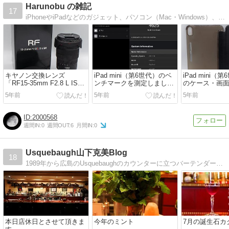
Harunobu の雑記
17
iPhoneやiPadなどのガジェット、パソコン（Mac・Windows）、カメラなど。
キヤノン交換レンズ
iPad mini（第6世代）のベ
iPad mini（
「RF15-35mm F2.8 L IS
ンチマークを測定しました
のケース・画
USM」を買いました【開
（Geekbench 5）【vol.1】
ムを装着しました
5年前
5年前
5年前
封】
2000568
週間IN:
0
週間OUT:
6
月間IN:
0
Usquebaugh山下克美Blog
18
1989年から広島のUsquebaughのカウンターに立つバーテンダー。昨年30周年を迎えました。アウトドア、自転車、写真が好き。お店の案内、バーテンダーの雑感、趣味を綴ってます。午後4時開店、深夜1時まで営業して居ります♪
本日店休日とさせて頂きま
今年のミント
7月の誕生石カ