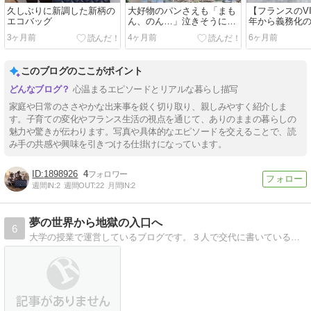
久しぶりに新調した新柄の
大好物のパンさえも「まも
【フランスのVIS
エコバッグ
ん、のん…」泣きそうにな
年から義務化の l
った、息子の異変
civique 受験
3ヶ月前
4ヶ月前
6ヶ月前
このブログのここがポイント
心温まるエピソードとリアルな暮らし描写
家庭や日常のささやかな出来事を鋭く切り取り、親しみやすく紹介しま
す。子育ての変化やフランス生活の視点を通じて、ありのままの暮らしの
魅力や驚きが伝わります。写真や具体的なエピソードを交えることで、読
み手の共感や興味を引きつける仕掛けになっています。
1898926
4
週間IN:
2
週間OUT:
22
月間IN:
2
夢の世界から地獄の入口へ
6
大学の授業で運営しているブログです。３人で交代に書いているので、ジャンルはディズニーやゲームなど様々です。