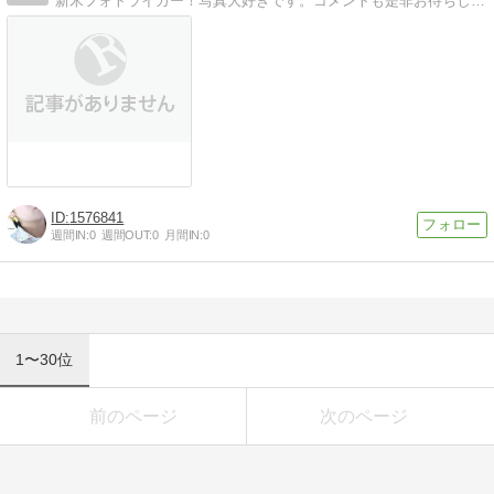
新米フォトライカー！写真大好きです。コメントも是非お待ちしております！
1576841
週間IN:
0
週間OUT:
0
月間IN:
0
1〜30位
前のページ
次のページ