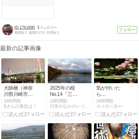
1761990
1
週間IN:
2
週間OUT:
0
月間IN:
2
最新の記事画像
大師橋（神奈
2025年の桜
気が付いた
川県川崎市川
No.14「三重
ら…
崎区・東京都
県営 北勢中央
18時間前
23時間前
24時間前
Bさんの最近は！
日常のなかのいつもと違う景色を探して What's Next
カメの一歩++
大田区）
公園のしだれ
桜並木-1/4」|
三重県四日市
市