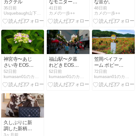
カクテル
なモニターの
な音が。
その後。
35日前
41日前
48日前
Usquebaugh山下克美Blog
カメの一歩++
カメの一歩++
神宮寺〜あじ
福山駅〜夕暮
笠岡ベイファ
さい寺 EOS
れどき EOS
ーム ポピー
5D Mark IV
5DMark IV
X100VI Velvia
52日前
52日前
72日前
kumasan01のカメラブログ
kumasan01のカメラブログ
kumasan01のカメラブログ
EF85mm F1.2
EF24-70mm
L USM
F2.8L USM
久しぶりに新
調した新柄の
エコバッグ
3ヶ月前