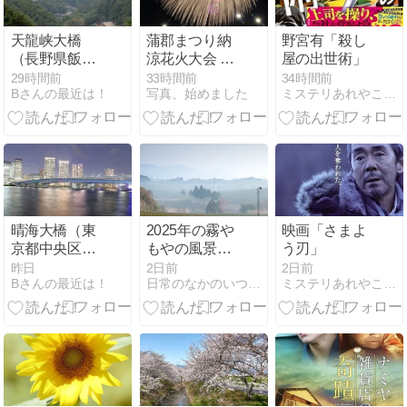
天龍峡大橋
蒲郡まつり納
野宮有「殺し
（長野県飯田
涼花火大会 そ
屋の出世術」
市）
の５
29時間前
33時間前
34時間前
Bさんの最近は！
写真、始めました
ミステリあれやこれや
晴海大橋（東
2025年の霧や
映画「さまよ
京都中央区ー
もやの風景
う刃」
江東区）
No.6「中の山
昨日
2日前
2日前
Bさんの最近は！
日常のなかのいつもと違う景色を探して What's Next
ミステリあれやこれや
パイロッ
ト-1/2」|三重
県亀山市