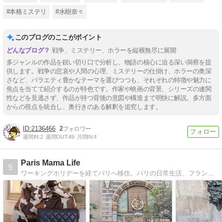
#本格ミステリ
#水樹奈々
このブログのここがポイント
戦争、ミステリー、ホラーを縦横無尽に展開
多ジャンルの作品を鋭い切り口で分析し、物語の核心に迫る深い洞察を提
供します。戦争の悲哀や人間の心理、ミステリーの仕掛け、ホラーの奥深
さなど、バラエティ豊かなテーマを選びつつも、それぞれの特徴や魅力に
焦点を当てて紹介するのが特色です。作家や映画の背景、シリーズの連関
性などを見逃さず、作品が持つ背後の意図や構造まで明快に解説。多方面
からの視点を統合し、奥行きのある解釈を追究します。
2136466
2
週間IN:
2
週間OUT:
49
月間IN:
4
Paris Mama Life
5
ワーキングホリデーを経てパリへ移住。パリの日常生活、フランス国内やヨーロッパ旅行を主に不定期で綴るブログでしたが、コロナを機に日本へ帰国。この度3度目のフランス生活を開始しました。