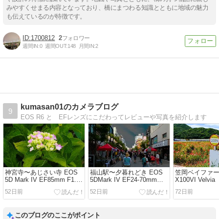
みやすくせまる内容となっており、橋にまつわる知識とともに地域の魅力
も伝えているのが特徴です。
1700812
2
週間IN:
0
週間OUT:
148
月間IN:
2
kumasan01のカメラブログ
9
EOS R6 と EFレンズにこだわってレビューや写真を紹介します
神宮寺〜あじさい寺 EOS
福山駅〜夕暮れどき EOS
笠岡ベイファー
5D Mark IV EF85mm F1.2
5DMark IV EF24-70mm
X100VI Velvia
L USM
F2.8L USM
52日前
52日前
72日前
このブログのここがポイント