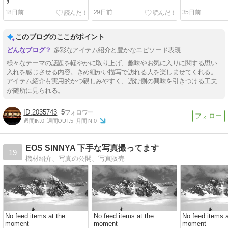
す
18日前
29日前
35日前
このブログのここがポイント
多彩なアイテム紹介と豊かなエピソード表現
様々なテーマの話題を軽やかに取り上げ、趣味やお気に入りに関する思い
入れを感じさせる内容。きめ細かい描写で訪れる人を楽しませてくれる。
アイテム紹介も実用的かつ親しみやすく、読む側の興味を引きつける工夫
が随所に見られる。
2035743
5
週間IN:
0
週間OUT:
5
月間IN:
0
EOS SINNYA 下手な写真撮ってます
19
機材紹介、写真の公開、写真販売
No feed items at the
No feed items at the
No feed items a
moment
moment
moment