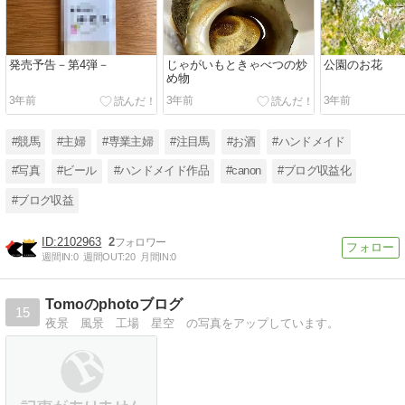
発売予告－第4弾－
じゃがいもときゃべつの炒
公園のお花
め物
3年前
3年前
3年前
#競馬
#主婦
#専業主婦
#注目馬
#お酒
#ハンドメイド
#写真
#ビール
#ハンドメイド作品
#canon
#ブログ収益化
#ブログ収益
2102963
2
週間IN:
0
週間OUT:
20
月間IN:
0
Tomoのphotoブログ
15
夜景 風景 工場 星空 の写真をアップしています。