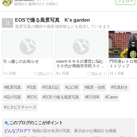
週間IN:
0
週間OUT:
3
月間IN:
1
EOSで撮る風景写真 K's garden
11
風景写真の機材や撮影地情報などを提供していきます。
引っ越しのお知らせ
noteやＳＮＳの運営に悩む
門司港レトロ
５０代が周南市市民ライタ
トトリップ
ー勉強会に参加してみた話
7ヶ月前
9ヶ月前
11ヶ月前
#風景写真
#写真
#写真日記
#山口県
#風景・自然
#写真好き
#花の写真
#EOS
#EOSで撮る風景写真
#EOSR6
#Canon
#エヌピクチャーズ
このブログのここがポイント
地域の花や名所の写真、展示会や公園紹介を掲載