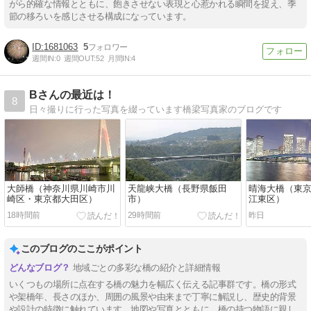
がら的確な情報とともに、飽きさせない表現と心惹かれる瞬間を捉え、季
節の移ろいを感じさせる構成になっています。
1681063
5
週間IN:
0
週間OUT:
52
月間IN:
4
Bさんの最近は！
8
日々撮りに行った写真を綴っています橋梁写真家のブログです
大師橋（神奈川県川崎市川
天龍峡大橋（長野県飯田
晴海大橋（東
崎区・東京都大田区）
市）
江東区）
18時間前
29時間前
昨日
このブログのここがポイント
地域ごとの多彩な橋の紹介と詳細情報
いくつもの場所に点在する橋の魅力を幅広く伝える記事群です。橋の形式
や架橋年、長さのほか、周囲の風景や由来まで丁寧に解説し、歴史的背景
や設計の特徴に触れています。地図や写真とともに、橋の持つ物語に親し