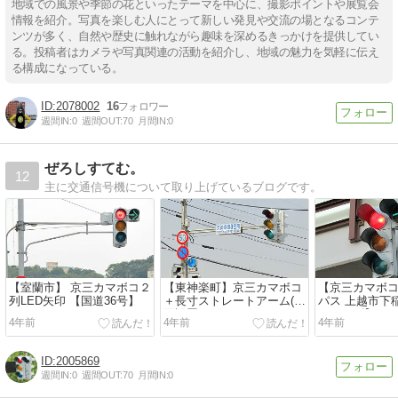
地域での風景や季節の花といったテーマを中心に、撮影ポイントや展覧会
情報を紹介。写真を楽しむ人にとって新しい発見や交流の場となるコンテ
ンツが多く、自然や歴史に触れながら趣味を深めるきっかけを提供してい
る。投稿者はカメラや写真関連の活動を紹介し、地域の魅力を気軽に伝え
る構成になっている。
2078002
16
週間IN:
0
週間OUT:
70
月間IN:
0
ぜろしすてむ。
12
主に交通信号機について取り上げているブログです。
【室蘭市】 京三カマボコ２
【東神楽町】京三カマボコ
【京三カマボコ
列LED矢印 【国道36号】
＋長寸ストレートアーム(両
パス 上越市下
面設置)
ツレンズ】
4年前
4年前
4年前
2005869
週間IN:
0
週間OUT:
70
月間IN:
0