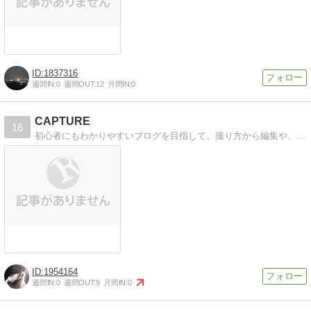
1837316
週間IN:
0
週間OUT:
12
月間IN:
0
CAPTURE
16
初心者にもわかりやすいブログを目指して。撮り方から編集や、トーク、機材について書いています。
1954164
週間IN:
0
週間OUT:
9
月間IN:
0