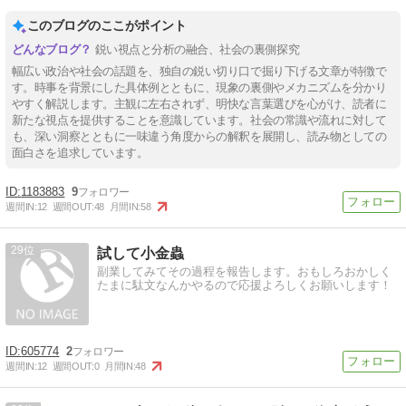
このブログのここがポイント
鋭い視点と分析の融合、社会の裏側探究
幅広い政治や社会の話題を、独自の鋭い切り口で掘り下げる文章が特徴で
す。時事を背景にした具体例とともに、現象の裏側やメカニズムを分かり
やすく解説します。主観に左右されず、明快な言葉選びを心がけ、読者に
新たな視点を提供することを意識しています。社会の常識や流れに対して
も、深い洞察とともに一味違う角度からの解釈を展開し、読み物としての
面白さを追求しています。
1183883
9
週間IN:
12
週間OUT:
48
月間IN:
58
29
試して小金蟲
副業してみてその過程を報告します。おもしろおかしく
たまに駄文なんかやるので応援よろしくお願いします！
605774
2
週間IN:
12
週間OUT:
0
月間IN:
48