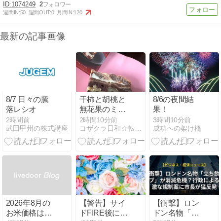
1074249
2
週間IN:
50
週間OUT:
0
月間IN:
120
最新の記事画像
8/7 日々の騰
干柿と胡桃と
8/6の夜間結
落レシオ
無花果のミル
果！
フィーユ@一
2時間前
2時間10分前
3時間10分前
武田甲州の株式講座
コザクラ日和☆転妻、福岡で暮らす
成功への架け橋
善や
2026年8月の
【警告】サイ
【衝撃】ロン
お米価格は下
ドFIRE後に後
ドン名物「立