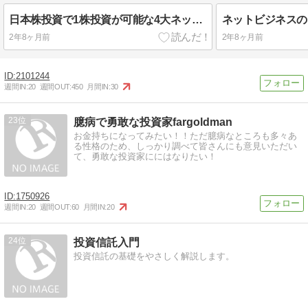
日本株投資で1株投資が可能な4大ネット証券を比較！
2年8ヶ月前
2年8ヶ月前
2101244
週間IN:
20
週間OUT:
450
月間IN:
30
23
臆病で勇敢な投資家fargoldman
お金持ちになってみたい！！ただ臆病なところも多々あ
る性格のため、しっかり調べて皆さんにも意見いただい
て、勇敢な投資家ににはなりたい！
1750926
週間IN:
20
週間OUT:
60
月間IN:
20
24
投資信託入門
投資信託の基礎をやさしく解説します。