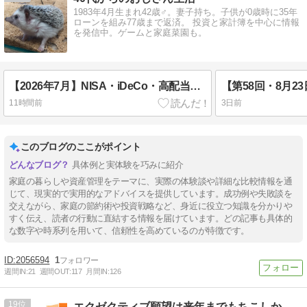
1983年4月生まれ42歳♂。妻子持ち。子供が0歳時に35年
ローンを組み77歳まで返済。 投資と家計簿を中心に情報
を発信中。ゲームと家庭菜園も。
【2026年7月】NISA・iDeCo・高配当株運用報告｜高配当株は続伸、iDeCoはやや軟調
11時間前
3日前
このブログのここがポイント
具体例と実体験を巧みに紹介
家庭の暮らしや資産管理をテーマに、実際の体験談や詳細な比較情報を通
じて、現実的で実用的なアドバイスを提供しています。成功例や失敗談を
交えながら、家庭の節約術や投資戦略など、身近に役立つ知識を分かりや
すく伝え、読者の行動に直結する情報を届けています。どの記事も具体的
な数字や時系列を用いて、信頼性を高めているのが特徴です。
2056594
1
週間IN:
21
週間OUT:
117
月間IN:
126
19
エクゼクティブ願望は来年までもちこしか？海外投資調査記録