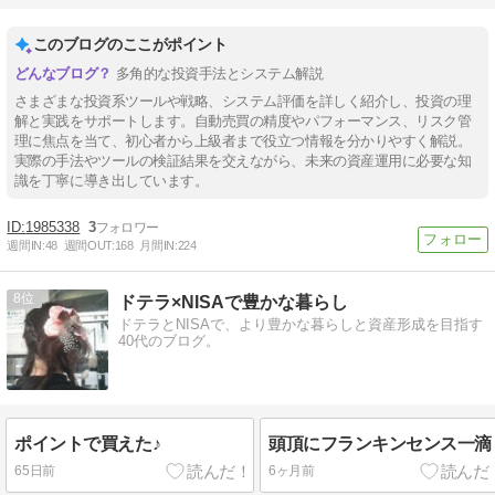
このブログのここがポイント
多角的な投資手法とシステム解説
さまざまな投資系ツールや戦略、システム評価を詳しく紹介し、投資の理
解と実践をサポートします。自動売買の精度やパフォーマンス、リスク管
理に焦点を当て、初心者から上級者まで役立つ情報を分かりやすく解説。
実際の手法やツールの検証結果を交えながら、未来の資産運用に必要な知
識を丁寧に導き出しています。
1985338
3
週間IN:
48
週間OUT:
168
月間IN:
224
8
ドテラ×NISAで豊かな暮らし
ドテラとNISAで、より豊かな暮らしと資産形成を目指す
40代のブログ。
ポイントで買えた♪
頭頂にフランキンセンス一滴
65日前
6ヶ月前