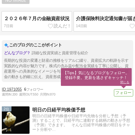
２０２６年７月の金融資産状況
介護保険料決定通知書が届
7日前
14日前
このブログのここがポイント
詳細な投資実績と資産管理を紹介
長期的な投資の変遷と財産の推移をリアルに綴り、資産拡大の軌跡を示す
実践的な内容が魅力です。株式の含み益や配当金実績を丁寧に公開し、資
産運用への具体的なイメージを与える構成となっています。投資状況や税
【Tips】気になるブログをフォロー。

金の動きも的確に伝え、資産形成に役立つ情報源として読まれています。
登録不要。更新を逃さずキャッチ！
閉じる
1971055
6
週間IN:
200
週間OUT:
550
月間IN:
870
2
明日の日経平均株価予想
明日の日経平均株価や日経平均先物を分析し予想（予
測）することで、日経平均に連動する銘柄の動きが予想
（予測）できます。 そんな日経平均株価の明日をチャ
ート分析や…