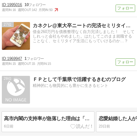
1995016
10
週間IN:
16
週間OUT:
142
月間IN:
50
27
カネクレ@東大卒ニートの完済セミリタイアブログ
借金260万円を債務整理なく自力完済しました！ そして
しれっと会社もやめました。はたしてこのまま就職する
ことなく、セミリタイア生活にもっていけるのか…？
1969947
1
週間IN:
15
週間OUT:
15
月間IN:
15
28
ＦＰとして千葉県で活躍するきむのブログ
精神的にも物質的にも豊かに生きるヒント
高市内閣の支持率が急落した理由は「ファラオの呪い」ならぬ「消費税の呪い」
6日前
23日前