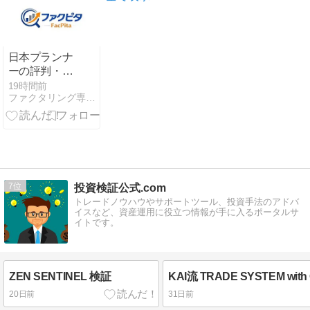
徹底解説】
16日まで）
日本プランナ
ーの評判・口
コミは？審
19時間前
ファクタリング専門メディア「ファクピタ」
査・営業時
間・手数料を
詳しく調査
7
投資検証公式.com
トレードノウハウやサポートツール、投資手法のアドバ
イスなど、資産運用に役立つ情報が手に入るポータルサ
イトです。
ZEN SENTINEL 検証
KAI流 TRADE SYSTEM wit
20日前
31日前