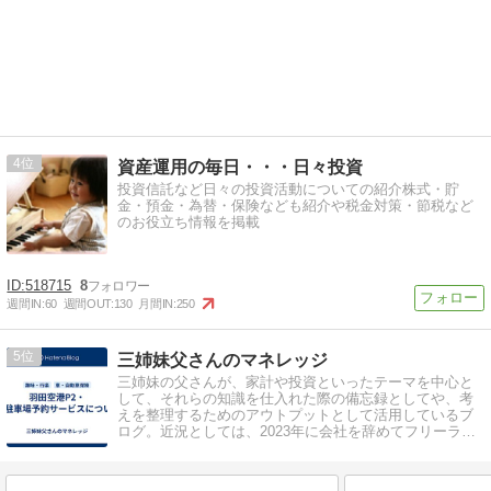
4
資産運用の毎日・・・日々投資
投資信託など日々の投資活動についての紹介株式・貯
金・預金・為替・保険なども紹介や税金対策・節税など
のお役立ち情報を掲載
518715
8
週間IN:
60
週間OUT:
130
月間IN:
250
5
三姉妹父さんのマネレッジ
三姉妹の父さんが、家計や投資といったテーマを中心と
して、それらの知識を仕入れた際の備忘録としてや、考
えを整理するためのアウトプットとして活用しているブ
ログ。近況としては、2023年に会社を辞めてフリーラン
スとなり、セミリタイア生活に突入中。