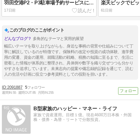
羽田空港P2・P3駐車場予約サービスについて
17日前
61日前
このブログのここがポイント
多角的なテーマと実用的展望
幅広いテーマを取り上げながらも、身近な事柄の背景や仕組みについて丁
寧に解説しているのが特徴です。保険料の改定や投資の成功体験、進学費
用の変遷、資金の運用、就職活動の戦略、税務の知識に至るまで、生活に
密着した情報が体系的に整理され、具体例や数字を織り交ぜつつも分かり
やすさを追求しています。未来志向の提案や備忘録的記録を通じて、読む
人の生活や計画に役立つ参考資料としての役割を担います。
2091887
5
週間IN:
55
週間OUT:
85
月間IN:
255
6
B型家族のハッピー・マネー・ライフ
家族で資産運用。目標１億。現在4600万日本株・外国
株・債券・為替・リートで分散投資。