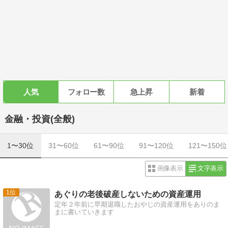
人気
フォロー数
急上昇
新着
金融・投資(全般)
1〜30位
31〜60位
61〜90位
91〜120位
121〜150位
画像表示
文字表示
1
あぐりの老後破産しないための資産運用
定年２年前に早期退職したおやじの資産運用をありのま
まに書いていきます