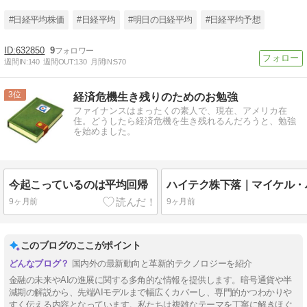
#日経平均株価
#日経平均
#明日の日経平均
#日経平均予想
632850
9
週間IN:
140
週間OUT:
130
月間IN:
570
3
経済危機生き残りのためのお勉強
ファイナンスはまったくの素人で、現在、アメリカ在
住。どうしたら経済危機を生き残れるんだろうと、勉強
を始めました。
今起こっているのは平均回帰
9ヶ月前
9ヶ月前
このブログのここがポイント
国内外の最新動向と革新的テクノロジーを紹介
金融の未来やAIの進展に関する多角的な情報を提供します。暗号通貨や半
減期の解説から、先端AIモデルまで幅広くカバーし、専門的かつわかりや
すく伝える内容となっています。私たちは複雑なテーマを丁寧に解きほぐ