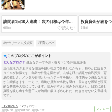
訪問者1日10人達成！ 次の目標は今年中に1万人
投資資金が底をつ
6日前
7日前
#サラリーマン投資家
#子育てパパ
このブログのここがポイント
身近なテーマを深く掘り下げる評論風評価
現代生活のさまざまな側面を鋭い視点で分析しながらも、軽やかに綴るス
タイルが特徴です。年齢や性別を問わず、共感を呼ぶ話題や自己投資、育
成の難しさ、メンタル管理といったテーマを扱い、具体的かつ身近な角度
から紐解きます。一方で、過剰な批判や比較を避け、前向きな展望と現実
的な共感を大切にしています。読みやすさと深みを両立させ、日常に潜む
真理を映し出す創意工夫が随所に散りばめられた、飽きさせない文章構成
です。
2102455
12
週間IN:
32
週間OUT:
108
月間IN:
152