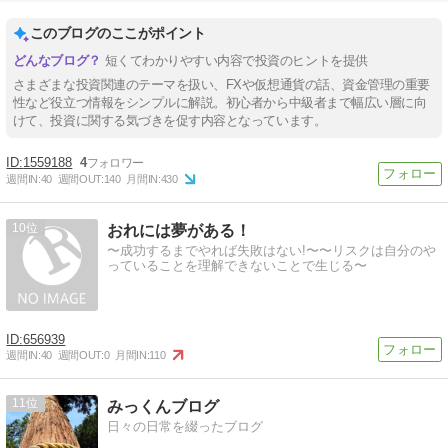
このブログのここがポイント
短くてわかりやすい内容で投資のヒントを提供
さまざまな投資関連のテーマを扱い、FXや仮想通貨の話、資金管理の重要
性など役立つ情報をシンプルに解説。初心者から中級者まで幅広い層に向
けて、投資に関する気づきを促す内容となっています。
1559188
4
週間IN:
40
週間OUT:
140
月間IN:
430
10
おれには夢がある！
〜成功するまでやれば失敗はない!〜〜リスクは自分のや
っていることを理解できないことで生じる〜
656939
週間IN:
40
週間OUT:
0
月間IN:
110
11
みっくんブログ
日々の日常を綴ったブログ