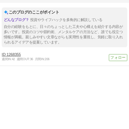
このブログのここがポイント
投資やライフハックを多角的に解説している
自分の経験をもとに、日々のちょっとした工夫や心構えを紹介する内容が
多いです。投資のコツや節約術、メンタルケアの方法など、誰でも役立つ
情報が満載。親しみやすい文章ながらも実用性を重視し、気軽に取り入れ
られるアイデアを提案しています。
1268355
週間IN:
42
週間OUT:
36
月間IN:
206