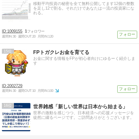
移動平均投資の秘密を全て無料公開してます12個の整数
を足し12で割る。それだけであなたは一流の投資家にな
れる。
1009155
1
週間IN:
30
週間OUT:
20
月間IN:
120
15
FPトガクレお金を育てる
お金に関する情報をFPが初心者向けにゆるーく紹介しま
す
2002729
週間IN:
30
週間OUT:
10
月間IN:
100
16
世界雑感「新しい世界は日本から始まる」
世界の激動を感じつつ、日本経済への応援メッセージを
徒然に綴るページです。ご訪問ありがとうございます。