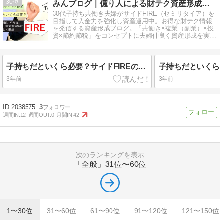
30
みんブログ｜億り人による財テク資産形成情報を発信するブログ
30代子持ち共働き夫婦がサイドFIRE（セミリタイア）を
目指して入金力を強化し資産運用中。お得な財テク情報
を発信する資産形成ブログ。「共働き×複業（副業）×投
資×節約節税」をコンセプトに夫婦仲良く資産形成を実
践。
子持ちだといくら必要？サイドFIREのやり方、必要金額、目標額、計算方法等について解説
3年前
3年前
2038575
3
週間IN:
12
週間OUT:
0
月間IN:
42
次のランキングを表示
「全般」
31位〜60位
1〜30位
31〜60位
61〜90位
91〜120位
121〜150位