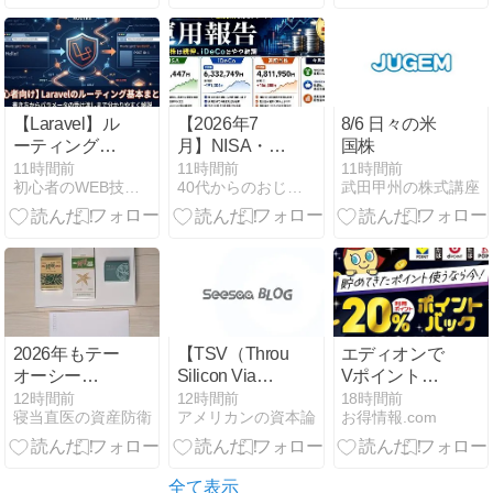
ち組になる極
なった会社様
額負債に市場
意
から今後のサ
が戦慄
ポート方針の
お知らせがで
ました。
【Laravel】ル
【2026年7
8/6 日々の米
ーティング基
月】NISA・
国株
本まとめ！書
iDeCo・高配
11時間前
11時間前
11時間前
初心者のWEB技術習得の軌跡
40代からのおじさん生活
武田甲州の株式講座
き方からパラ
当株運用報告
メータの受け
｜高配当株は
渡しまで分か
続伸、iDeCo
りやすく解説
はやや軟調
2026年もテー
【TSV（Through
エディオンで
オーシー
Silicon Via）
Vポイント、d
（8841）さん
とは？
ポイント、楽
12時間前
12時間前
18時間前
寝当直医の資産防衛
アメリカンの資本論
お得情報.com
から株主優待
──HBMを実
天ポイントを
品をいただく
現した「シリ
利用すると
コンに穴を開
20％ポイント
ける技術」を
還元！（8月
全て表示