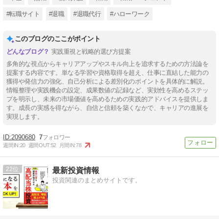
#転職サイト
#退職
#退職代行
#ハローワーク
このブログのここがポイント
実践重視と戦略的選び方提案
多角的な視点からキャリアアップやスキル向上を追求するための方法論を
提案する内容です。単なる学習や資格取得を超え、仕事に直結した能力の
獲得や発信力の強化、自己分析による差別化のポイントを具体的に解説。
情報整理や実践機会の設定、成果数値の記録など、実効性を高めるステッ
プを明示し、未来の市場価値を高めるための実践的アドバイスを提供しま
す。成長の実感を得ながら、自信と信頼を築くなかで、キャリアの進展を
実現します。
2090680
7
週間IN:
20
週間OUT:
52
月間IN:
78
22
最新投資情報
投資関連のまとめサイトです。