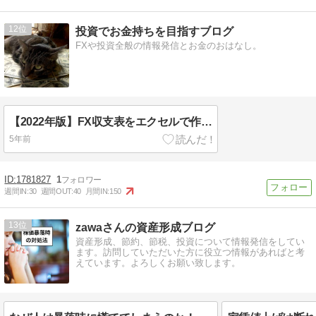
12
投資でお金持ちを目指すブログ
FXや投資全般の情報発信とお金のおはなし。
【2022年版】FX収支表をエクセルで作りました！
5年前
1781827
1
週間IN:
30
週間OUT:
40
月間IN:
150
13
zawaさんの資産形成ブログ
資産形成、節約、節税、投資について情報発信をしてい
ます。訪問していただいた方に役立つ情報があればと考
えています。よろしくお願い致します。