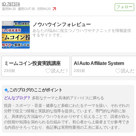
797374
週間IN:
20
週間OUT:
30
月間IN:
20
25
ノウハウインフォレビュー
あなたの悩みに役立つノウハウやテクニックを情報提供
するサイトです。
ミームコイン投資実践講座
AI Auto Affiliate System
23日前
23日前
このブログのここがポイント
多彩なテーマと具体的アドバイスに満ちる
投資・スポーツ・音楽・健康など多岐にわたるテーマを扱い、それぞれの
分野で役立つ情報と実践的な指導を提供しています。専門的な内容に加
え、具体的な方法論やノウハウをわかりやすく伝えることで、読者が自ら
の技能や知識を深められる仕組みです。初心者から上級者までが参考でき
る内容がそろっており、各記事は実用性重視の工夫に富んでいます。