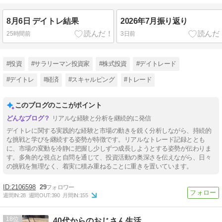
8月6日 デイトレ結果
2026年7月振り返り
25時間前
3日前
#投資
#サラリーマン投資家
#株式投資
#デイトレード
#デイトレ
#経済
#スキャルピング
#トレード
このブログのここがポイント
リアルな経験と分析を継続的に発信
デイトレに関する実践的な経験と市場の動きを鋭く分析しながら、持続的
な挑戦と学びを継続する姿勢が特徴です。リアルなトレード記録ととも
に、市場の変動を冷静に把握し少しずつ成長しようとする姿勢が伝わりま
す。多角的な視点と自問を通じて、投資活動の奥深さを伝えながら、日々
の挑戦を無理なく、着実に積み重ねることに重きを置いています。
2106598
29
週間IN:
28
週間OUT:
390
月間IN:
155
18
40代からのおじさん生活