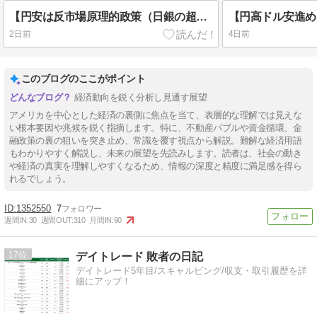
【円安は反市場原理的政策（日銀の超低金利誘導や米国債非売却・償還求めず）でしか起こり得ない？】アメリカ：エクソダス（大脱出）を余儀なくさせる「不動産」バブルを膨張させるのは・・・⑪
2日前
4日前
このブログのここがポイント
経済動向を鋭く分析し見通す展望
アメリカを中心とした経済の裏側に焦点を当て、表層的な理解では見えな
い根本要因や兆候を鋭く指摘します。特に、不動産バブルや資金循環、金
融政策の裏の狙いを突き止め、常識を覆す視点から解説。難解な経済用語
もわかりやすく解説し、未来の展望を先読みします。読者は、社会の動き
や経済の真実を理解しやすくなるため、情報の深度と精度に満足感を得ら
れるでしょう。
1352550
7
週間IN:
30
週間OUT:
310
月間IN:
90
17
デイトレード 敗者の日記
デイトレード5年目/スキャルピング/収支・取引履歴を詳
細にアップ！