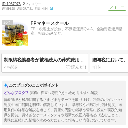
1967973
2
週間IN:
18
週間OUT:
81
月間IN:
84
26
FPマネースクール
FP・税理士が投稿。不動産運用Q＆A、金融資産運用講
座、相続Q&Aなど。
制限納税義務者が被相続人の葬式費用を負担した場合には、相続税の課税価額の計算において、その負担した金額を控除することが可能ですか？
20時間前
2日前
このブログのここがポイント
実務に役立つ専門的かつわかりやすい解説
資産管理と税務に関するさまざまなテーマを取り上げ、税制のポイントや
制度の適用範囲を明確に解説しています。贈与税や相続税の控除制度、適
用条件の詳細な解説を通じて、資産の円滑な継承や管理に役立つ実践的知
識を提供。具体的なケーススタディや最新の改正内容も盛り込むことで、
実務に直結した情報を求める方にとって頼もしい内容となっています。