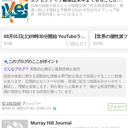
自身の経験や皆さんとの情報交換で作る投資情報が、業
者に頼らず無駄な手数料も払わず自分のオフショア投
資・移管の道しるべになるよう
08月01日(土)09時30分開始 YouTubeライブ配信 グローバルファンドの最前線！16年続く実践型オンライン 海外投資勉強会
9日前
10日前
このブログのここがポイント
実践的な解説と最新情報を提供
投資や技術に関する実践的な情報を専門的な視点で深掘りすることに特徴
があります。定期的なセミナーや分析、現場に役立つ知識を分かりやすく
解説し、理解を促進します。初心者から上級者まで、確かな投資判断と知
識の習得を手助けする内容が揃っています。
1913169
7
週間IN:
20
週間OUT:
360
月間IN:
170
20
Murray Hill Journal