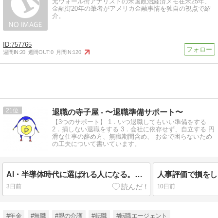
元ウォール街アナリストの米国政治経済メモ在米25年、
金融街20年の筆者がアメリカ金融事情を独自の視点で紹
介。
757765
週間IN:
20
週間OUT:
0
月間IN:
120
21
退職の寺子屋 - 〜退職準備サポート〜
【3つのサポート】 1．いつ退職してもいい準備をする
2．損しない退職をする 3．会社に依存せず、自立する 円
滑な仕事の辞め方、無職期間含め、 お金で困らないため
の工夫について書いています。
AI・半導体時代に選ばれる人になる。今こそ身につけたいWebマーケティングという武器
3日前
10日前
#年金
#無職
#親の介護
#転職
#転職エージェント