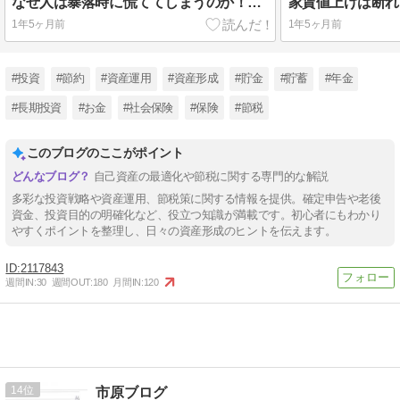
なぜ人は暴落時に慌ててしまうのか！株価暴落時の対処法
1年5ヶ月前
1年5ヶ月前
#投資
#節約
#資産運用
#資産形成
#貯金
#貯蓄
#年金
#長期投資
#お金
#社会保険
#保険
#節税
このブログのここがポイント
自己資産の最適化や節税に関する専門的な解説
多彩な投資戦略や資産運用、節税策に関する情報を提供。確定申告や老後
資金、投資目的の明確化など、役立つ知識が満載です。初心者にもわかり
やすくポイントを整理し、日々の資産形成のヒントを伝えます。
2117843
週間IN:
30
週間OUT:
180
月間IN:
120
14
市原ブログ