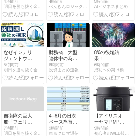
落傾向？消費
悔？インフレ
ち飲みパブ」
4時間前
4時間前
5時間前
明日を勝ち抜く金融、マネー
ぺんぎんロジックFP講座
AIビジネスまとめ
者と農家から
で年金受給額
が消滅危機？
見る米価の現
が足りなくな
行政による過
在と未来
る真実
激な規制案に
市長が猛反発
なぜインテリ
財務省、大型
8/6の後場結
ジェントウェ
連休中の為替
果！
イブの株価は
介入日数は3
5時間前
6時間前
6時間前
明日を勝ち抜く金融、マネー
投資まとめ速報
成功への架け橋
上がったの
日間＝総額11
か？決済シス
兆7349億円
テム企業の成
長力を分析
自衛隊の巨大
4─6月の日次
【アイリスオ
船「フェリー
ベース為替介
ーヤマ PMPC-
活用」の狙い
入額が判明、
MA2-B レビュ
7時間前
9時間前
9時間前
明日を勝ち抜く金融、マネー
東京クロマ通信
初心者のWEB技術習得の軌跡
とは？地震発
4月30日─5月6
ー】これ1台