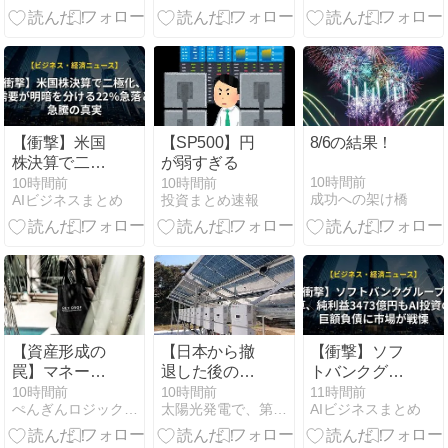
生時に期待さ
日に計3回11.7
でほったらか
れる役割を解
兆円
し調理！かぼ
説
ちゃの煮物も
サラダチキン
も絶品に仕上
がる電気圧力
鍋の魅力
【衝撃】米国
【SP500】円
8/6の結果！
株決算で二極
が弱すぎる
化、AI需要が
10時間前
10時間前
10時間前
成功への架け橋
AIビジネスまとめ
投資まとめ速報
明暗を分ける
22%急落と急
騰の真実
【資産形成の
【日本から撤
【衝撃】ソフ
罠】マネーリ
退した後の対
トバンクグル
テラシーを高
応？】ソーラ
ープ決算、純
10時間前
10時間前
11時間前
ぺんぎんロジックFP講座
太陽光発電で、第二の年金.JP茨城県鹿嶋市赤嶺電研企画ブログ
AIビジネスまとめ
めてETFと不
ーエッジの日
利益3473億円
動産投資で勝
本総代理店と
もAI投資の巨