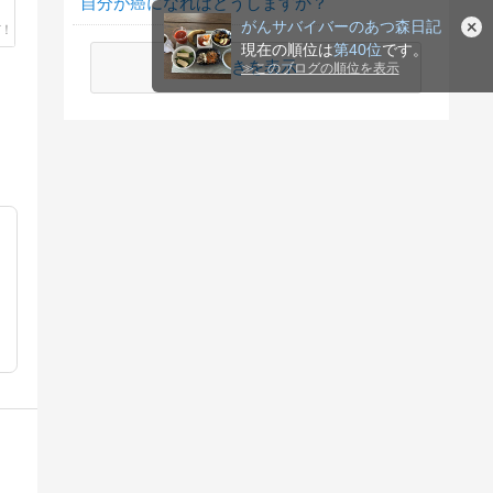
自分が癌になればどうしますか？
がんサバイバーのあつ森日記
現在の順位は
第40位
です。
続きを表示
≫
このブログの順位を表示
、転移無数が骨転移4つに激減。猫と田舎でゆるゆる「元気に」がん生活です。