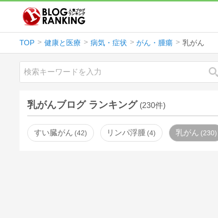
TOP
健康と医療
病気・症状
がん・腫瘍
乳がん
乳がんブログ ランキング
(230件)
すい臓がん
リンパ浮腫
乳がん
42
4
230