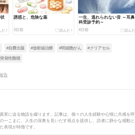
の状
誘惑と、危険な薬
一生、逃れられない音 ～耳鼻
科受診予約～
3日前
4日前
症
#自費出版
#放射線治療
#明細胞がん
#クリアセル
#突発性難聴
報告
真実に迫る物語を綴ります。記事は、個々の人生経験や心情に共感を呼
の一こまに、人生の深奥を見いだす視点を提供し、読者に静かな感動と
た表現が特徴です。