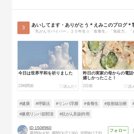
あいしてます・ありがとう＊えみこのブログ＊
3
「乳がんサバイバー」２０年生☆「食養生」「免疫力」「
今日は世界平和を祈りました
昨日の実家の母からの電話♥
嬉しかったこと！
22時間前
2日前
#健康
#呼吸法
#リンパ浮腫
#食養生
#放射線治療
#腋窩リンパ節郭清
#抗がん剤副作用
1508960
”両親の写真☆”
週間IN:
430
週間OUT:
1260
月間IN:
1720