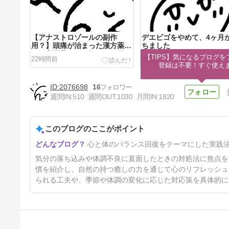
【アナストロゾールの副作
デエビゴをやめて、4ヶ月
用？】頭痛が治まった漢方薬
ちました
と、寝不足でやる気ゼロの日
【TIPS】気になるブログを
22時間前
3日前
登録は不要！すぐ使え
2076698
16
週間IN:
510
週間OUT:
1030
月間IN:
1820
このブログのここがポイント
アナストロゾールが半錠でもキ
心と体のバランス回復をテーマにした実践
ツイ
8日前
気分の落ち込みや体調不良に直面したときの対処法に焦点を
慣を紹介し、自然の持つ癒しの力を通じて心のリフレッシュ
られる工夫や、季節や体調の変化に応じた対応策を具体的に