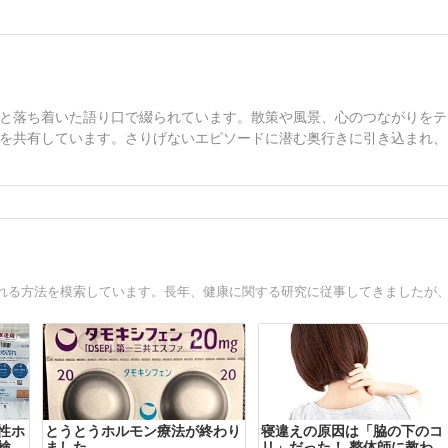
と落ち着いた語り口で綴られています。散策や風景、心のつながりをテ
を共有しています。さりげないエピソードに潜む奥行きに引き込まれ、
性ホ
とうとうホルモン療法が終わり
寝違えの原因は「脇の下のコ
検査
ました
リ」だった！ 整体師に教わっ