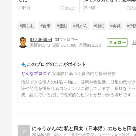
を受けてみました
20日前
29日前
#楽しむ
#食事
#運動
#乳がん
#睡眠
#再発
#予
2066954
11
週間IN:
340
週間OUT:
380
月間IN:
1120
エクオールのサプリを「エクエ
ル」に戻した結果の最終報告
このブログのここがポイント
3ヶ月前
実体験に基づく多角的な情報発信
信頼できる個人の体験を軸に、健康や食生活、日常の気づき
策や発見を得られるコンテンツに徹しています。多様なテー
成。読んでいるだけで現実的なヒントが見つかる場所です。
にゅうがん4な私と風太（日本猫）のららら田
5