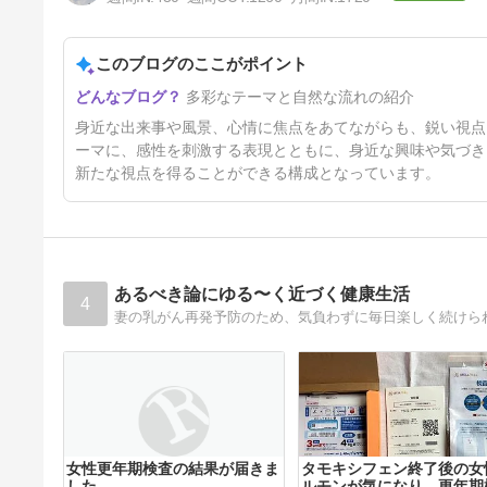
5日前
このブログのここがポイント
多彩なテーマと自然な流れの紹介
身近な出来事や風景、心情に焦点をあてながらも、鋭い視点
ーマに、感性を刺激する表現とともに、身近な興味や気づき
新たな視点を得ることができる構成となっています。
あるべき論にゆる〜く近づく健康生活
4
女性更年期検査の結果が届きま
タモキシフェン終了後の女
した
ルモンが気になり、更年期