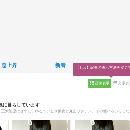
急上昇
新着
【Tips】記事の表示方法を変更
画像表示
文字表
気に暮らしています
2013年2月の検