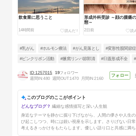
飲食業に思うこと
形成外科受診 ～顔の腫瘍
態～
14時間前
2日前
#乳がん
#ホルモン療法
#がん見落とし
#変形性股関節
#ピンクリボン活動
#腋窩リンパ節郭清
#臼蓋形成不全
1257015
19
初発より再発。再発より再々
週間IN:
480
週間OUT:
1470
月間IN:
2160
発。
5日前
このブログのここがポイント
繊細な感情描写と深い人生観
身近なテーマを静かに掘り下げながら、人間の儚さや人生の
び起こしつつ、時には鋭い視座を示します。さりげない日常
考えるきっかけをもたらします。優しい語り口と共感に満ち