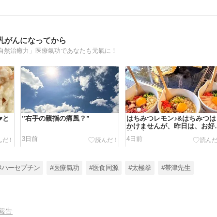
乳がんになってから
自然治癒力」医療氣功であなたも元氣に！
️と
”右手の親指の痛風？”
はちみつレモン♪&はちみつは
かけませんが、昨日は、お好
焼き食べました♪
3日前
4日前
#ハーセプチン
#医療氣功
#医食同源
#太極拳
#帯津先生
報告