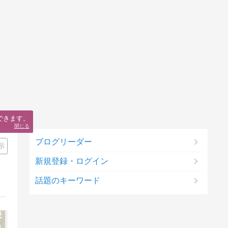
できます。
閉じる
ブログリーダー
示
新規登録・ログイン
話題のキーワード
診で左胸に乳がんが見つかりました。以後、三大治療はせずに、ゆる〜い玄米菜食と丸山ワクチン、その他いろいろしながら、のんびり元気に暮らしています。