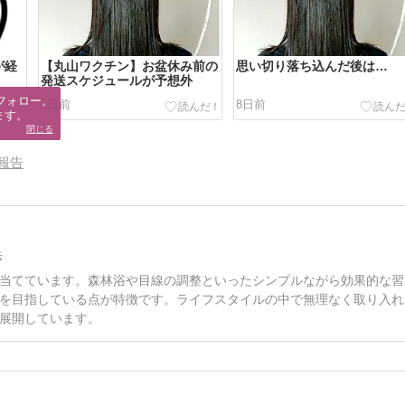
が経
【丸山ワクチン】お盆休み前の
思い切り落ち込んだ後は…
発送スケジュールが予想外
フォロー。

5日前
8日前
ます。
閉じる
報告
法
当てています。森林浴や目線の調整といったシンプルながら効果的な習
を目指している点が特徴です。ライフスタイルの中で無理なく取り入れ
展開しています。