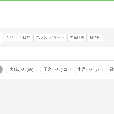
検索
台湾
東日本
アルツハイマー病
内臓脂肪
獅子座
大腸がん
子宮がん
小児がん
悪
55
42
8