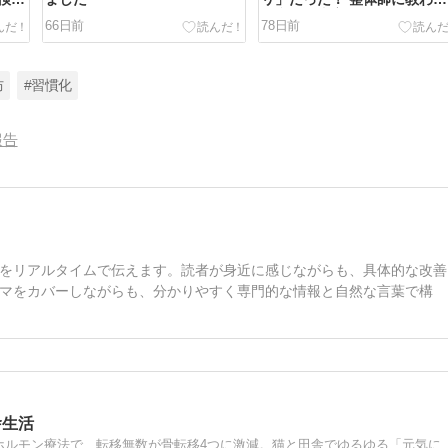
た意外な真実
66日前
78日前
防
#習慣化
報告
をリアルタイムで伝えます。読者が身近に感じながらも、具体的な改善
マをカバーしながらも、分かりやすく専門的な情報と自然な言葉で構
舎生活
2014年3月、46才で『浸潤性小葉癌』ステージ４と診断。ホルモン療法で