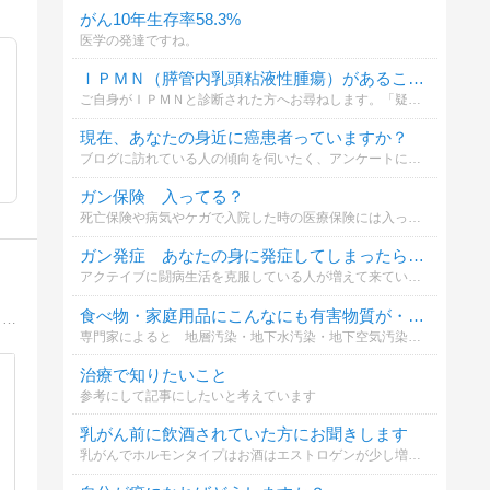
がん10年生存率58.3%
医学の発達ですね。
ＩＰＭＮ（膵管内乳頭粘液性腫瘍）があることを知れてよかったですか？
ご自身がＩＰＭＮと診断された方へお尋ねします。「疑い」段階の方、すでに手術済みの方もご回答ください。
現在、あなたの身近に癌患者っていますか？
ブログに訪れている人の傾向を伺いたく、アンケートにご協力ください。宜しくお願いします！
ガン保険 入ってる？
死亡保険や病気やケガで入院した時の医療保険には入っているけど、がん保険には入っていない人が多いようですが「入らなくては…」と思いながら後回しにしていませんか？ 今では２人に１人がガンになる時代です。
ガン発症 あなたの身に発症してしまったら どのように心がげますか？
アクテイブに闘病生活を克服している人が増えて来ている例をご相談することができます。 健康管理に予防に闘病生活に人事ではありません
食べ物・家庭用品にこんなにも有害物質が・・・あなたはどう対処する？
妻の乳がん再発予防のため、気負わずに毎日楽しく続けられる方法を模索しています。長年、健康に関する研究に従事してきましたが、がんについて考えるのは初めて。新しい発見もあるので楽しんでやっています。
専門家によると 地層汚染・地下水汚染・地下空気汚染・の3つは、地下において相互にかつ複雑にからみあっていりため、汚染は表層の土壌にとどまらず、深部の地層や帯水層にまで広がっているとのこと。
治療で知りたいこと
参考にして記事にしたいと考えています
乳がん前に飲酒されていた方にお聞きします
乳がんでホルモンタイプはお酒はエストロゲンが少し増加するので飲まない方がベターと言われている。私の主治医は飲んでも構わないと言っている。ビール好きな私は迷っている。