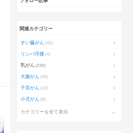
フォロー記事
関連カテゴリー
すい臓がん
42
リンパ浮腫
4
乳がん
230
大腸がん
55
子宮がん
42
小児がん
8
こり。「良性だからそのままにしておいていいよ」。それは、視触診だけで簡単に下された診断だった。4年8ヶ月後――。
カテゴリーを全て表示