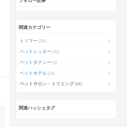
フォロー記事
関連カテゴリー
トリマー
20
ペットシッター
30
ペットタクシー
1
ペットホテル
23
ペットサロン・トリミング
56
ゃんの魅力を引き出す笑顔と心が通うサロン、来音（らいね）。岡山県倉敷。2017年2月15日にオープンしました。ご予約はこちらから→086-476-3515
関連ハッシュタグ