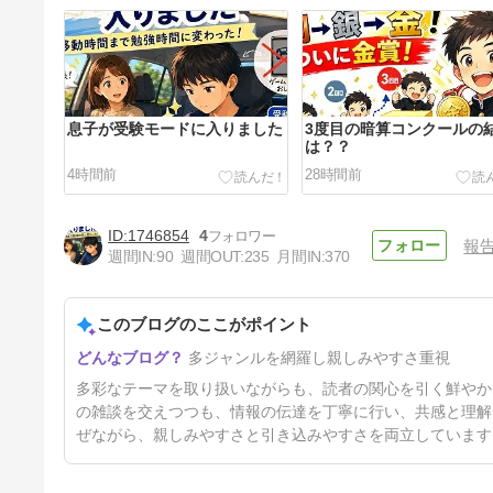
息子が受験モードに入りました
3度目の暗算コンクールの
は？？
4時間前
28時間前
1746854
4
報
週間IN:
90
週間OUT:
235
月間IN:
370
このブログのここがポイント
お友達ご紹介♪♪
多ジャンルを網羅し親しみやすさ重視
4日前
多彩なテーマを取り扱いながらも、読者の関心を引く鮮やか
の雑談を交えつつも、情報の伝達を丁寧に行い、共感と理解
ぜながら、親しみやすさと引き込みやすさを両立しています