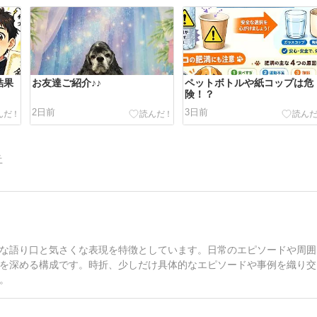
結果
お友達ご紹介♪♪
ペットボトルや紙コップは危
険！？
2日前
3日前
告
な語り口と気さくな表現を特徴としています。日常のエピソードや周囲
を深める構成です。時折、少しだけ具体的なエピソードや事例を織り交
。