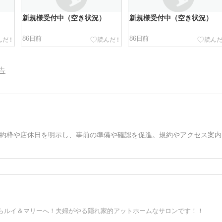
新規様受付中（空き状況）
新規様受付中（空き状況）
86日前
86日前
告
約枠や店休日を明示し、事前の準備や確認を促進。規約やアクセス案内
らルイ＆マリーへ！夫婦がやる隠れ家的アットホームなサロンです！！