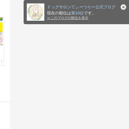
ドッグサロンてぃーつりー公式ブログ
現在の順位は
第10位
です。
≫
このブログの順位を表示