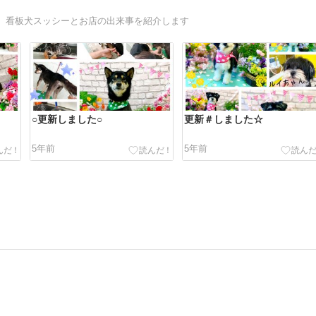
。看板犬スッシーとお店の出来事を紹介します
○更新しました○
更新＃しました☆
5年前
5年前