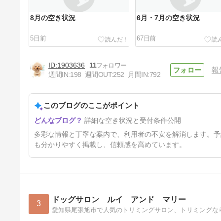
8月の空き状況
6月・7月の空き状況
5日前
67日前
1903636
11
報
週間IN:
198
週間OUT:
252
月間IN:
792
このブログのここがポイント
【お知らせ】
詳細な空き状況と受付条件公開
5ヶ月前
多彩な情報と丁寧な案内で、利用者の不安を解消します。予
も分かりやすく掲載し、信頼感を高めています。
ドッグサロン ルイ アンド マリー
3
愛知県尾張旭市で人気のトリミングサロン、トリミングな