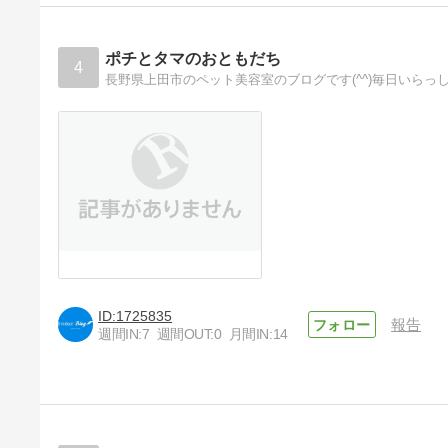
ポチとタマのおともだち
4
1725835
報告
週間IN:
7
週間OUT:
0
月間IN:
14