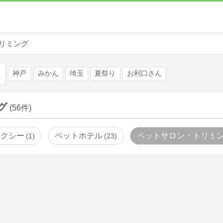
リミング
検索
神戸
みかん
埼玉
夏祭り
お利口さん
グ
(56件)
タクシー
ペットホテル
ペットサロン・トリミ
1
23