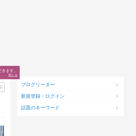
できます。
閉じる
ブログリーダー
示
新規登録・ログイン
話題のキーワード
猫の美容についての新しい情報を発信しています。猫カフェねこまんまの猫ぱぱが『猫の新しい美容情報の発信』の為に立ち上げたブログです。