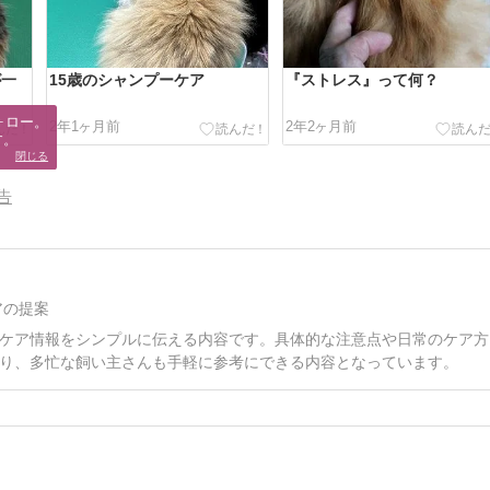
が一
15歳のシャンプーケア
『ストレス』って何？
ロー。

2年1ヶ月前
2年2ヶ月前
す。
閉じる
告
アの提案
ケア情報をシンプルに伝える内容です。具体的な注意点や日常のケア方
り、多忙な飼い主さんも手軽に参考にできる内容となっています。