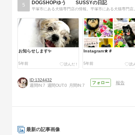
DOGSHOPゆう SUSSYの日記
5
平塚市にある犬猫専門店の情報。平塚市にある犬猫専門店
お知らせします✨
Instagram★＃
5年前
5年前
1324432
報告
週間IN:
7
週間OUT:
0
月間IN:
7
Instagram★更新＃
5年前
最新の記事画像