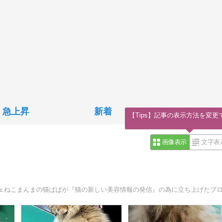
急上昇
新着
【Tips】記事の表示方法を変更
画像表示
文字表