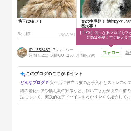
毛玉は痛い！
春の換毛期！ 適切なケア
番大事！
【TIPS】気になるブログをフォ
6ヶ月前
1年5ヶ月前
登録は不要！すぐ使えま
1552467
7
報
週間IN:
200
週間OUT:
280
月間IN:
790
このブログのここがポイント
猫飼いの人に物申す！
実生活に役立つ猫のお手入れとストレスケ
2年2ヶ月前
猫の老化ケアや換毛期の対策など、飼い主さんが役立つ猫の
法について、実践的なアドバイスをわかりやすく紹介してお