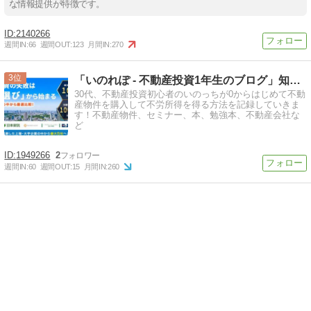
な情報提供が特徴です。
2140266
週間IN:
66
週間OUT:
123
月間IN:
270
3
「いのれぽ - 不動産投資1年生のブログ」知識0の初心者の…
30代、不動産投資初心者のいのっちが0からはじめて不動
産物件を購入して不労所得を得る方法を記録していきま
す！不動産物件、セミナー、本、勉強本、不動産会社な
ど
1949266
2
週間IN:
60
週間OUT:
15
月間IN:
260