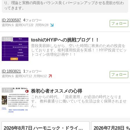
り、理論と実務の両面をバランス良くバージョンアップさせる意欲が伝わ
ってきます。
2030597
4
週間IN:
6
週間OUT:
122
月間IN:
28
16
toshiのHYIPへの挑戦ブログ！！
普段美容師しながら、空いた時間に将来のための投資を
しております。複利運用投資を実感！！HYIP投資でビッ
トコイン倍増化計画中！！
1893821
1
週間IN:
6
週間OUT:
12
月間IN:
12
17
株初心者オススメの心得
これからの時代、「資産運用」が必須の時代となりま
す。 教科書通りに働いていても生活は全く保障されませ
ん。
2026年8月7日 ハーモニック・ドライブとダイフクの決算を受けて、、、