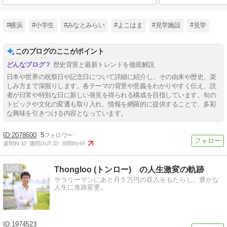
#横浜
#小学生
#みなとみらい
#よこはま
#見学施設
#見学
このブログのここがポイント
歴史背景と最新トレンドを徹底解説
日本や世界の祝祭日や記念日について詳細に紹介し、その由来や歴史、楽
しみ方まで深掘りします。各テーマの背景や意義をわかりやすく伝え、読
者が日常や特別な日に新しい発見を得られる構成を目指しています。旬の
トピックや文化の変遷も取り入れ、情報を網羅的に提供することで、多彩
な興味を引きつける内容となっています。
2078600
5
週間IN:
10
週間OUT:
33
月間IN:
49
12
Thongloo (トンロー) の人生激変の軌跡
サラリーマンにあと月５万円の収入をもたらし、豊かな
人生に進路変更。
1974523