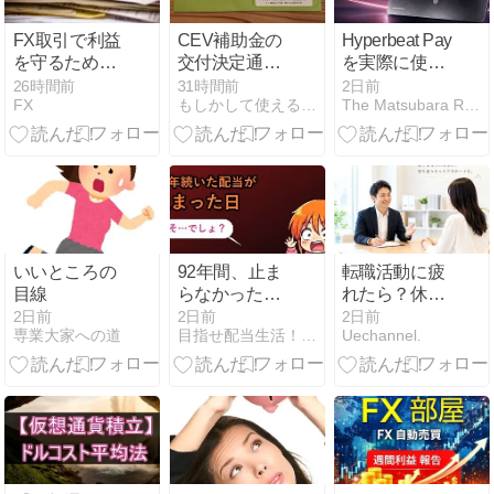
FX取引で利益
CEV補助金の
Hyperbeat Pay
を守るための
交付決定通知
を実際に使っ
税務知識と実
書が到着｜入
てみた｜入
26時間前
31時間前
2日前
FX
もしかして使える情報集め
The Matsubara Report
践的な対策
金予定日は決
金・Visaカー
定の14日後
ド・手数料・
WHYPE還元
を解説
いいところの
92年間、止ま
転職活動に疲
目線
らなかった配
れたら？休ん
当が止まった
でいい理由
2日前
2日前
2日前
専業大家への道
目指せ配当生活！配当太郎の米国株ブログ
Uechannel.
——「配当貴
族」脱落のそ
の後を実デー
タで【WBA・
3M・VFCの減
配実例／2026
年版】