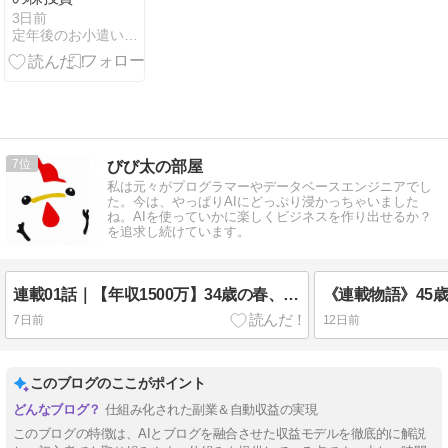
3日前
定年後のお小遣い稼ぎ
7
びび太の部屋
私は元々がプログラマーやデータベースエンジニアでし
た。今は、やっぱりAIにどっぷり浸かっちゃいました
ね。AIを使っていかに楽しくビジネスを作り出せるか？
を追求し続けています。
連載01話｜【年収1500万】34歳の春、外資系企業で人生最大の挫折！私は全てを失った。
7日前
12日前
このブログのここがポイント
仕組み化された副業＆自動収益の実現
このブログの特徴は、AIとブログを融合させた収益モデルを徹底的に解説