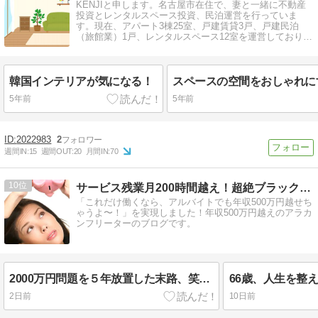
KENJIと申します。名古屋市在住で、妻と一緒に不動産
投資とレンタルスペース投資、民泊運営を行っていま
す。現在、アパート3棟25室、戸建賃貸3戸、戸建民泊
（旅館業）1戸、レンタルスペース12室を運営しておりま
す。
韓国インテリアが気になる！
5年前
5年前
2022983
2
週間IN:
15
週間OUT:
20
月間IN:
70
10
サービス残業月200時間越え！超絶ブラックからのリアル脱出！
「これだけ働くなら、アルバイトでも年収500万円越せち
ゃうよ〜！」を実現しました！年収500万円越えのアラカ
ンフリーターのブログです。
2000万円問題を５年放置した末路、笑えました
66歳、人生を整
2日前
10日前