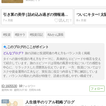
引き算の美学 | 詰め込み過ぎの情報過多から選択と集中への移行
7ヶ月前
8ヶ月前
#投資
#脱サラ
#投資日記
#みかん課長
このブログのここがポイント
旅の詳細と投資関連の考え方をバランス良く掲載
タイへの旅や投資の考え方をテーマに、具体的なエピソードや格言を交え
て紹介しています。旅のエピソードは現地の風景や文化についての感想を
中心に、リラックスした雰囲気を伝えています。一方、投資についてはリ
スクや資金運用の工夫など、実生活に役立つ内容も丁寧に解説していま
す。バランスの取れた内容が特徴で、読者が共感しやすい構成です。
1605530
10
週間IN:
90
週間OUT:
50
月間IN:
445
2
人生後半のリアル戦略ブログ