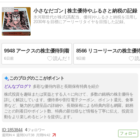
24
小さなだゴン | 株主優待やふるさと納税の記録
氷河期世代が株式(高配当、優待)やふるさと納税を活用し
2030年を目標にアーリーリタイヤを目指した記録。
9948 アークスの株主優待到着
8566 リコーリースの株主優
6日前
9日前
このブログのここがポイント
多彩な優待内容と長期保有特典を紹介
株式投資を趣味または実益とする人々に向けて、多数の銘柄の株主優待を
詳しく解説しています。優待券や割引電子クーポン、ポイント還元、食事
券など、魅力的な贈呈品の詳細や、長期保有による特典内容も網羅。銘柄
ごとの到着日やポイント数、特典の新仕様など情報を丁寧に伝え、投資活
動をより楽しめるヒントを提供します。
1853844
4
週間IN:
4
週間OUT:
38
月間IN:
42