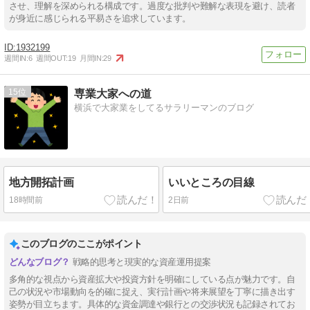
させ、理解を深められる構成です。過度な批判や難解な表現を避け、読者
が身近に感じられる平易さを追求しています。
1932199
週間IN:
6
週間OUT:
19
月間IN:
29
15
専業大家への道
横浜で大家業をしてるサラリーマンのブログ
地方開拓計画
いいところの目線
18時間前
2日前
このブログのここがポイント
戦略的思考と現実的な資産運用提案
多角的な視点から資産拡大や投資方針を明確にしている点が魅力です。自
己の状況や市場動向を的確に捉え、実行計画や将来展望を丁寧に描き出す
姿勢が目立ちます。具体的な資金調達や銀行との交渉状況も記録されてお