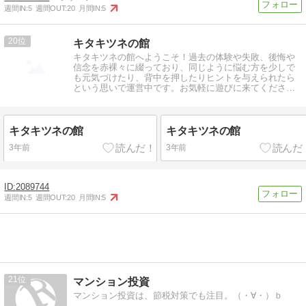
週間IN:
5
週間OUT:
20
月間IN:
5
20
キタキツネの館
キタキツネの館へようこそ！過去の体験や失敗、後悔や
信念を赤裸々に綴っており、同じように悩む方を少しで
も元気づけたり、背中を押したりヒントを与えられたら
という思いで運営中です。お気軽に遊びに来てください
ね(^^)
キタキツネの館
キタキツネの館
3年前
3年前
2089744
週間IN:
5
週間OUT:
20
月間IN:
5
21
マンション投資
マンション投資は、節税対策でも注目。（・∀・）ｂ