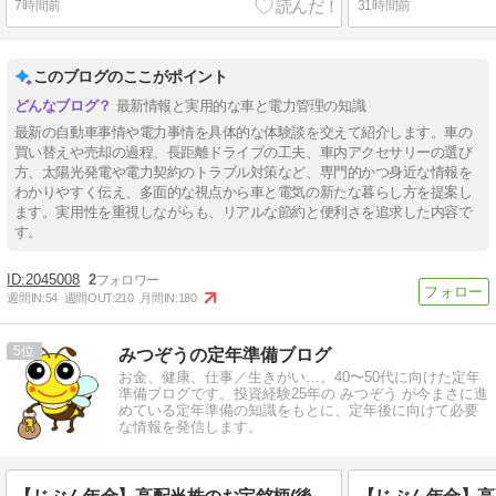
7時間前
31時間前
このブログのここがポイント
最新情報と実用的な車と電力管理の知識
最新の自動車事情や電力事情を具体的な体験談を交えて紹介します。車の
買い替えや売却の過程、長距離ドライブの工夫、車内アクセサリーの選び
方、太陽光発電や電力契約のトラブル対策など、専門的かつ身近な情報を
わかりやすく伝え、多面的な視点から車と電気の新たな暮らし方を提案し
ます。実用性を重視しながらも、リアルな節約と便利さを追求した内容で
す。
2045008
2
週間IN:
54
週間OUT:
210
月間IN:
180
5
みつぞうの定年準備ブログ
お金、健康、仕事／生きがい…。40〜50代に向けた定年
準備ブログです。投資経験25年の みつぞう が今まさに進
めている定年準備の知識をもとに、定年後に向けて必要
な情報を発信します。