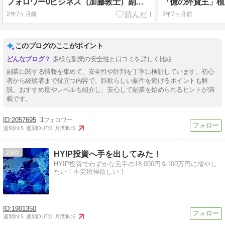
フォロワー0ビジネス（加藤敦士）副業は無料？詐欺の可能性を解説！
2年7ヶ月前
2年7ヶ月前
このブログのここがポイント
多様な副業の安全性と口コミを詳しく比較
副業に関する情報を集めて、安全性や評判を丁寧に検証しています。初心
者から経験者まで役立つ内容で、詐欺らしい案件を避けるポイントも解
説。おすすめ度やレベルも紹介し、安心して副業を始められるヒントが満
載です。
2057695
1
週間IN:
5
週間OUT:
0
月間IN:
5
23
HYIP投資へ手を出してみた！
HYIP投資でわずかな元手の18,000円を100万円に増やし
たい！不労所得欲しい！
1901350
週間IN:
5
週間OUT:
0
月間IN:
5