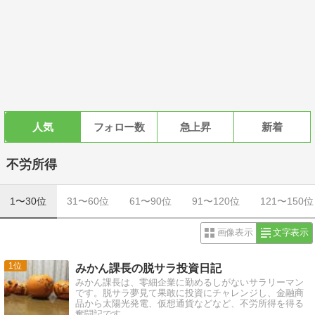
人気
フォロー数
急上昇
新着
不労所得
1〜30位
31〜60位
61〜90位
91〜120位
121〜150位
画像表示
文字表示
1
みかん課長の脱サラ投資日記
みかん課長は、零細企業に勤めるしがないサラリーマン
です。脱サラ夢見て果敢に投資にチャレンジし、金融商
品から太陽光発電、仮想通貨などなど、不労所得を得る
奮闘記です