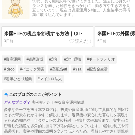
50代。長く組織の中で働いてきました。過去に心身のバ
ランスを崩した経験をきっかけに、働き方や生き方を見
直しています。現在は資産運用を軸に、人生後半の再構
築に取り組んでいます。
米国ETFの税金を節税する方法｜QII・ROCとは？分配金の税効率を徹底解説
3日前
5日前
#資産運用
#資産形成
#定年
#定年退職
#ポートフォリオ
#ideco
#パニック障害
#高配当etf
#nisa
#配当金生活
#定年ひとり起業
#マイクロ法人
このブログのここがポイント
実例交えた丁寧な資産運用解説
多彩なテーマを扱う本ブログは、投資や資産運用に関して具体的な選択肢
とその背景をわかりやすく解説します。退職後の安心した暮らしを実現す
るための知恵や、年金やETFの比較検討、税負担の軽減策まで、実生活に
密着した話題を多角的に掘り下げる内容となっています。複雑な制度や商
品選択も、実例や理由の説明を交えて伝えるため、理解しやすさと実践的