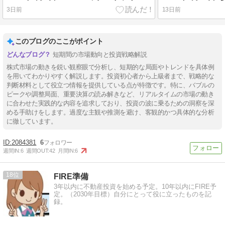
3日前
13日前
このブログのここがポイント
短期間の市場動向と投資戦略解説
株式市場の動きを鋭い観察眼で分析し、短期的な局面やトレンドを具体例
を用いてわかりやすく解説します。投資初心者から上級者まで、戦略的な
判断材料として役立つ情報を提供している点が特徴です。特に、バブルの
ピークや調整局面、重要決算の読み解きなど、リアルタイムの市場の動き
に合わせた実践的な内容を追求しており、投資の波に乗るための洞察を深
める手助けをします。過度な主観や推測を避け、客観的かつ具体的な分析
に徹しています。
2084381
6
週間IN:
6
週間OUT:
42
月間IN:
6
18
FIRE準備
3年以内に不動産投資を始める予定。10年以内にFIRE予
定。（2030年目標）自分にとって役に立ったものを記
録。