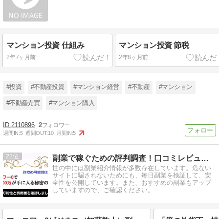
マンション投資 仕組み
マンション投資 節税
2年7ヶ月前
2年8ヶ月前
#投資
#不動産投資
#マンション経営
#不動産
#マンション
#不動産売買
#マンション購入
2110896
2
週間IN:
5
週間OUT:
10
月間IN:
5
22
副業で稼ぐための評判調査！口コミレビューBLOG
世の中には副業紹介情報が多数存在しています。危ない
サイトに騙されないためにも、毎日副業を検証して、安
全性を公開しています。また、おすすめの副業もアップ
していますので、ご確認ください。