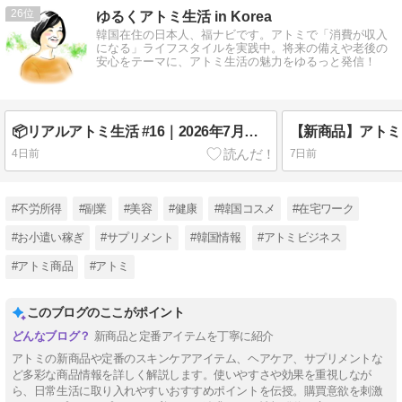
26
ゆるくアトミ生活 in Korea
韓国在住の日本人、福ナビです。アトミで「消費が収入
になる」ライフスタイルを実践中。将来の備えや老後の
安心をテーマに、アトミ生活の魅力をゆるっと発信！
📦リアルアトミ生活 #16｜2026年7月の購入記録＆ポイント公開
【新商品】アトミ
4日前
7日前
#不労所得
#副業
#美容
#健康
#韓国コスメ
#在宅ワーク
#お小遣い稼ぎ
#サプリメント
#韓国情報
#アトミビジネス
#アトミ商品
#アトミ
このブログのここがポイント
新商品と定番アイテムを丁寧に紹介
アトミの新商品や定番のスキンケアアイテム、ヘアケア、サプリメントな
ど多彩な商品情報を詳しく解説します。使いやすさや効果を重視しなが
ら、日常生活に取り入れやすいおすすめポイントを伝授。購買意欲を刺激