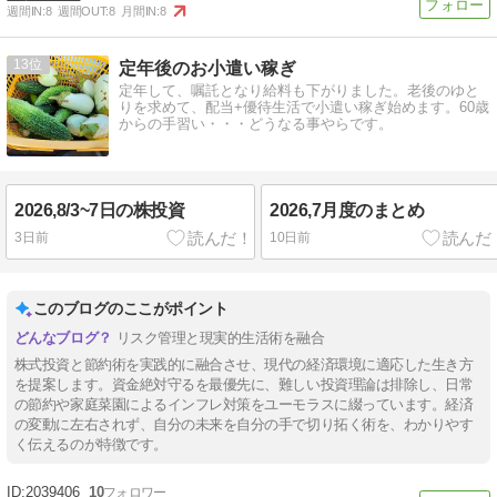
週間IN:
8
週間OUT:
8
月間IN:
8
13
定年後のお小遣い稼ぎ
定年して、嘱託となり給料も下がりました。老後のゆと
りを求めて、配当+優待生活で小遣い稼ぎ始めます。60歳
からの手習い・・・どうなる事やらです。
2026,8/3~7日の株投資
2026,7月度のまとめ
3日前
10日前
このブログのここがポイント
リスク管理と現実的生活術を融合
株式投資と節約術を実践的に融合させ、現代の経済環境に適応した生き方
を提案します。資金絶対守るを最優先に、難しい投資理論は排除し、日常
の節約や家庭菜園によるインフレ対策をユーモラスに綴っています。経済
の変動に左右されず、自分の未来を自分の手で切り拓く術を、わかりやす
く伝えるのが特徴です。
2039406
10