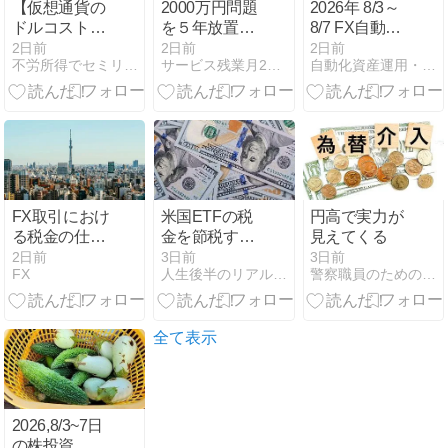
【仮想通貨の
2000万円問題
2026年 8/3～
ドルコスト積
を５年放置し
8/7 FX自動売
立】運用452
た末路、笑え
買 週間運用結
2日前
2日前
2日前
不労所得でセミリタイアを目指す30代のブログ
サービス残業月200時間越え！超絶ブラックからのリアル脱出！
自動化資産運用・副業・副収入GET！自動ツールで運用サイト
週目で
ました
果
+13,496,026円
です（2026年
8月3日週）
FX取引におけ
米国ETFの税
円高で実力が
る税金の仕組
金を節税する
見えてくる
みと計算方法
方法｜QII・
2日前
3日前
3日前
FX
人生後半のリアル戦略ブログ
警察職員のための資産形成
ROCとは？分
配金の税効率
を徹底解説
全て表示
2026,8/3~7日
の株投資