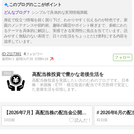
このブログのここがポイント
シンプルで具体的な実用情報満載
身近で役立つ情報を鋭く掘り下げ、わかりやすく伝えるのが特色です。家
庭のメンテナンスや節約術、趣味の園芸やポイント稼ぎまで、多岐にわた
るテーマを具体的に解説し、実感できる実用性に焦点を当てています。読
みやすく無駄のない表現で、日々の生活をちょっとだけ便利にする内容を
追求しています。
2117391
4
週間IN:
3
週間OUT:
39
月間IN:
18
28
高配当株投資で豊かな老後生活を
高配当株投資を実践したい方のためのブログです。日本
株・米国株・ETF・積立投資の配当で不労所得で安定し
た老後生活を目指します。
【2026年7月】高配当株の配当金公開｜税引後95,640円・前年比37.6％増
10日前
41日前