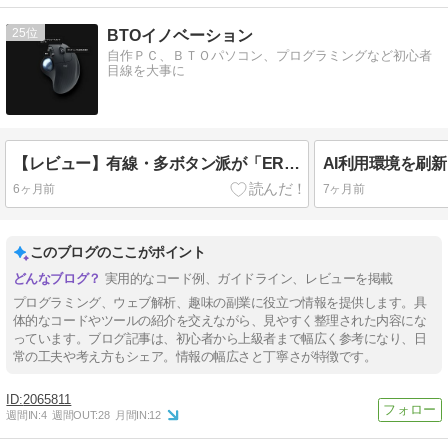
25
BTOイノベーション
自作ＰＣ、ＢＴＯパソコン、プログラミングなど初心者
目線を大事に
【レビュー】有線・多ボタン派が「ERGO M575SP」に乗り換えた話。親指操作とボタン不足はどう解決した？
6ヶ月前
7ヶ月前
このブログのここがポイント
実用的なコード例、ガイドライン、レビューを掲載
プログラミング、ウェブ解析、趣味の副業に役立つ情報を提供します。具
体的なコードやツールの紹介を交えながら、見やすく整理された内容にな
っています。ブログ記事は、初心者から上級者まで幅広く参考になり、日
常の工夫や考え方もシェア。情報の幅広さと丁寧さが特徴です。
2065811
週間IN:
4
週間OUT:
28
月間IN:
12