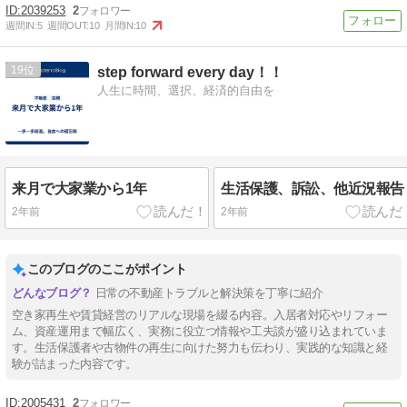
2039253
2
週間IN:
5
週間OUT:
10
月間IN:
10
19
step forward every day！！
人生に時間、選択、経済的自由を
来月で大家業から1年
生活保護、訴訟、他近況報告
2年前
2年前
このブログのここがポイント
日常の不動産トラブルと解決策を丁寧に紹介
空き家再生や賃貸経営のリアルな現場を綴る内容。入居者対応やリフォー
ム、資産運用まで幅広く、実務に役立つ情報や工夫談が盛り込まれていま
す。生活保護者や古物件の再生に向けた努力も伝わり、実践的な知識と経
験が詰まった内容です。
2005431
2