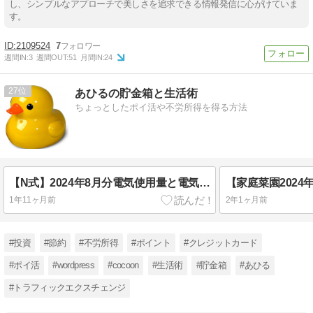
し、シンプルなアプローチで美しさを追求できる情報発信に心がけていま
す。
2109524
7
週間IN:
3
週間OUT:
51
月間IN:
24
27
あひるの貯金箱と生活術
ちょっとしたポイ活や不労所得を得る方法
【N式】2024年8月分電気使用量と電気料金、売電料金を公開
1年11ヶ月前
2年1ヶ月前
#投資
#節約
#不労所得
#ポイント
#クレジットカード
#ポイ活
#wordpress
#cocoon
#生活術
#貯金箱
#あひる
#トラフィックエクスチェンジ