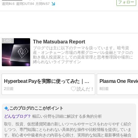
週間IN:
6
週間OUT:
84
月間IN:
57
14
The Matsubara Report
ブログでは主に以下のテーマを扱っています。暗号資
産・オンチェーン市場の考察グローバル金融とマクロの
動き個人投資家としての資産管理と思考整理国や場所に
縛られないライフデザイン
Hyperbeat Payを実際に使ってみた｜入金・Visaカード・手数料・WHYPE還元を解説
2日前
8日前
このブログのここがポイント
幅広い分野を詳細に解説する多角的分析
取引、投資、仮想通貨関連の新しいツールやサービスをわかりやすく紹介
しつつ、専門知識にとらわれない具体的な操作や比較情報を提供していま
す。初心者や中級者向きの内容を心掛け、実用的な知識と最新事情を融合