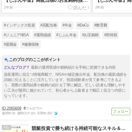
【じぶん年金】高配当株のお宝銘柄(後半)の運用成績［2024年8月］
2年前
2年前
#インデックス投資
#高配当株
#年金
#iDeCo
#教育費
#ジュニアNISA
#運用成績
#じぶん年金
#お宝銘柄
#所得税
#退職金
#健康保険
このブログのここがポイント
最新の運用実績や銘柄紹介を手軽に把握できる内容
資産運用に役立つ情報満載で、NISAや確定拠出年金、配当株の最新成績を
詳細に伝えることに注力しています。投資経験者が見て参考にできるよ
う、実際の運用結果や銘柄の紹介を丁寧に解説。忙しい読者も理解しやす
い工夫が随所に施されていて、初心者から上級者まで幅広く役立つ内容に
なっています。
2065609
8
週間IN:
50
週間OUT:
110
月間IN:
255
6
競艇投資で勝ち続ける持続可能なスキル＆ノウハウ