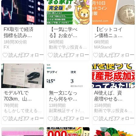
FX取引で経済
【一気に学べ
【ビットコイ
指標を読み取
る】お金が貯
ン価格ニュー
る方法と市場
まる人にな
ス】前日比
1時間30分前
5時間前
6時間前
FX
動画で学ぶ投資＆経済学
MAStand
への影響
る！「家計管
（終値）＋
理」の重要ポ
0.10％。価格
イント【両学
は上昇すれば
長 リベラルア
1040万円台、
ーツ大学】
下落すれば
1000万円台ま
での値動きと
なるだろう
モデルYLで
無一文になっ
AI使えば、資
702km、山口
たら何をや
産増やせる？
SCが使えなく
る？0から稼
やってみた！
7時間前
13時間前
15時間前
もしかして使える情報集め
副業検証サイト/狂乱副業黙示録 社会の歯車をブチ壊す!
動画で学ぶ投資＆経済学
なった｜九州
ぐロードマッ
【ガーコちゃ
旅行1日目
プ
んねる】