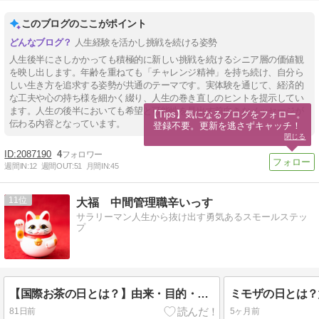
このブログのここがポイント
人生経験を活かし挑戦を続ける姿勢
人生後半にさしかかっても積極的に新しい挑戦を続けるシニア層の価値観
を映し出します。年齢を重ねても「チャレンジ精神」を持ち続け、自分ら
しい生き方を追求する姿勢が共通のテーマです。実体験を通じて、経済的
な工夫や心の持ち様を細かく綴り、人生の巻き直しのヒントを提示してい
ます。人生の後半においても希望と可能性を見出す前向きなメッセージが
【Tips】気になるブログをフォロー。

伝わる内容となっています。
登録不要。更新を逃さずキャッチ！
閉じる
2087190
4
週間IN:
12
週間OUT:
51
月間IN:
45
11
大福 中間管理職辛いっす
サラリーマン人生から抜け出す勇気あるスモールステッ
プ
【国際お茶の日とは？】由来・目的・楽しみ方を徹底解説｜5月21日は世界のお茶文化を楽しむ日
81日前
5ヶ月前