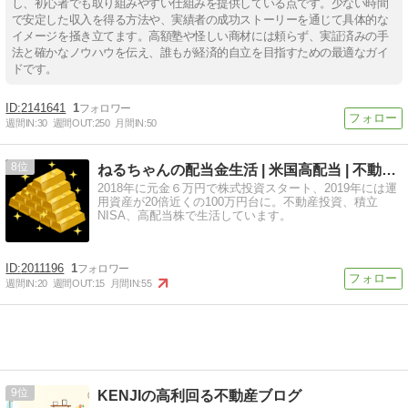
し、初心者でも取り組みやすい仕組みを提供している点です。少ない時間
で安定した収入を得る方法や、実績者の成功ストーリーを通じて具体的な
イメージを掻き立てます。高額塾や怪しい商材には頼らず、実証済みの手
法と確かなノウハウを伝え、誰もが経済的自立を目指すための最適なガイ
ドです。
2141641
1
週間IN:
30
週間OUT:
250
月間IN:
50
8
ねるちゃんの配当金生活 | 米国高配当 | 不動産投資
2018年に元金６万円で株式投資スタート、2019年には運
用資産が20倍近くの100万円台に。不動産投資、積立
NISA、高配当株で生活しています。
2011196
1
週間IN:
20
週間OUT:
15
月間IN:
55
9
KENJIの高利回る不動産ブログ