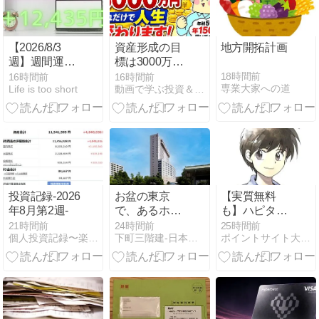
【2026/8/3
資産形成の目
地方開拓計画
週】週間運用
標は3000万
結果【トライ
円！それだけ
18時間前
16時間前
16時間前
専業大家への道
Life is too short
動画で学ぶ投資＆経済学
オート・バラ
で人生が変わ
エティCFD】
ります【ナス
ビのマネー講
座】
投資記録-2026
お盆の東京
【実質無料
年8月第2週-
で、あるホテ
も】ハピタス
ルマンに救わ
の店舗タメ
21時間前
24時間前
25時間前
個人投資記録〜楽天証券〜
下町三階建-日本での生活、自由研究、断片的な思考の記録
ポイントサイト大百科
れた話
（テンタメ）
とは？レシー
トポイ活攻略