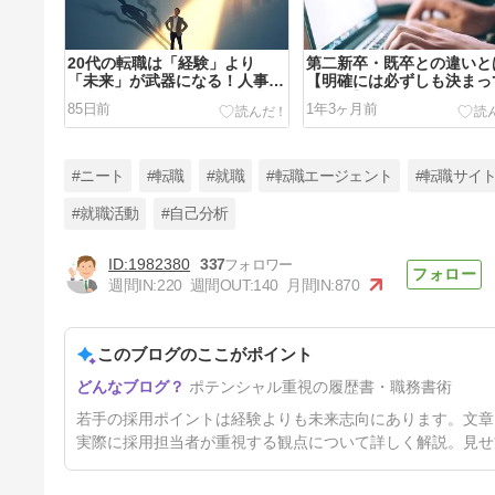
20代の転職は「経験」より
第二新卒・既卒との違いと
「未来」が武器になる！人事担
【明確には必ずしも決まっ
当者が本当に知りたい履歴書・
ません】
85日前
1年3ヶ月前
職務経歴書の書き方
#ニート
#転職
#就職
#転職エージェント
#転職サイ
#就職活動
#自己分析
1982380
337
週間IN:
220
週間OUT:
140
月間IN:
870
このブログのここがポイント
ポテンシャル重視の履歴書・職務書術
若手の採用ポイントは経験よりも未来志向にあります。文章
実際に採用担当者が重視する観点について詳しく解説。見せ