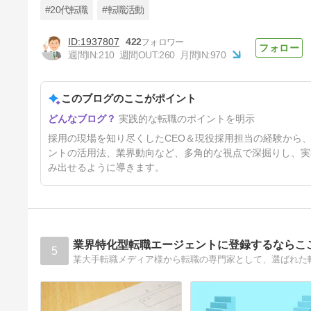
#20代転職
#転職活動
1937807
422
【エンジニア歴30年が解説】IT
週間IN:
210
週間OUT:
260
月間IN:
970
エンジニアの他業界転職ガイ
ド: 失敗しない秘訣
28日前
このブログのここがポイント
実践的な転職のポイントを明示
採用の現場を知り尽くしたCEO＆現役採用担当の経験から
ントの活用法、業界動向など、多角的な視点で深掘りし、実
み出せるように導きます。
業界特化型転職エージェントに登録するならこ
5