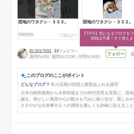
団地のワタクシ・３３３。
団地のワタクシ・３３２。
【TIPS】気になるブログをフ
30時間前
2日前
登録は不要！すぐ使えま
2017591
22
週間IN:
450
週間OUT:
290
月間IN:
2480
このブログのここがポイント
団地のワタクシ・３２９。
私小説風の回想と郷愁あふれる描写
9日前
日本の昭和後期から令和初期までの時代背景を背景に、団地
綴る。懐かしい風景や心の動きを巧みに織り交ぜ、親しみや
ささやかな出来事や人々の感情を優しくも的確に捉えること