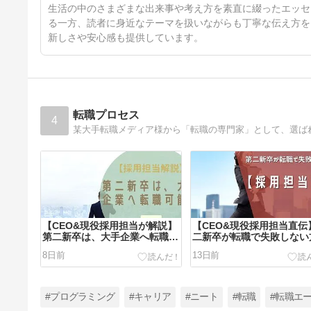
11ヶ月前
生活の中のさまざまな出来事や考え方を素直に綴ったエッセ
る一方、読者に身近なテーマを扱いながらも丁寧な伝え方を
新しさや安心感も提供しています。
転職プロセス
4
【CEO&現役採用担当が解説】
【CEO&現役採用担当直伝
第二新卒は、大手企業へ転職で
二新卒が転職で失敗しない
きるのか？
とは？
8日前
13日前
#プログラミング
#キャリア
#ニート
#転職
#転職エ