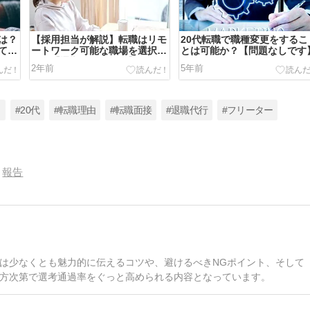
は？
【採用担当が解説】転職はリモ
20代転職で職種変更をするこ
てい
ートワーク可能な職場を選択し
とは可能か？【問題なしです
よう【通勤時間は無駄】
2年前
5年前
ト
#20代
#転職理由
#転職面接
#退職代行
#フリーター
報告
は少なくとも魅力的に伝えるコツや、避けるべきNGポイント、そして
方次第で選考通過率をぐっと高められる内容となっています。