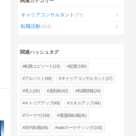
関連カテゴリー
キャリアコンサルタント
77
転職活動
515
関連ハッシュタグ
転職エピソード(10)
起業(190)
アルバイト(69)
キャリアコンサルタント(17)
求人(26)
薬剤師(42)
転職情報(24)
キャリアアップ(48)
スキルアップ(44)
某大手転職メディア様から「転職の専門家」として、選ばれた転職ブロガーです。旧帝大大学院⇒大企業新卒入社⇒スタートアップ企業起業。エンジニア経験は15年以上。代表取締役だけでなく、採用担当も兼任。採用経験、転職経験をもとに情報発信中。
ワーママ(158)
看護師転職(45)
20代転職(66)
webマーケティング(143)