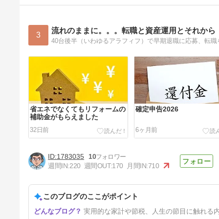
流れのままに。。。転職と資産運用とそれから
3
省エネでなくてもリフォームの
確定申告2026
補助金がもらえました
32日前
6ヶ月前
1783035
10
週間IN:
220
週間OUT:
170
月間IN:
710
このブログのここがポイント
株式市場絶好調の25年夏。投
実用的な家計や節税、人生の節目に触れる
資信託も絶好調