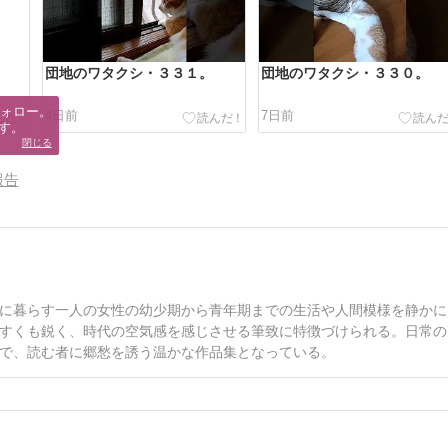
団地のワタクシ・３３１。
団地のワタクシ・３３０。
ォロー。

4日前
7日前
す。
閉じる
報告
に暮らす一人の女性の幼少期から青年期までの生活や人間模様を静かに
すくも鋭く、時代の空気感を感じさせる筆致に特徴づけられる。日常の
で、読む者に郷愁を誘う温かな作品集となっている。