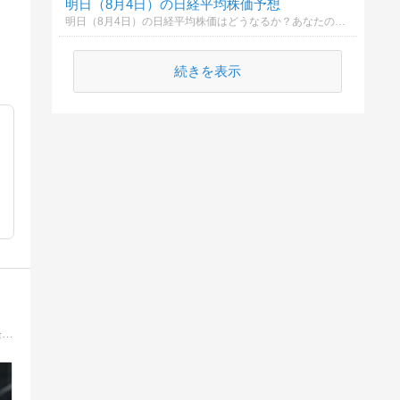
明日（8月4日）の日経平均株価予想
明日（8月4日）の日経平均株価はどうなるか？あなたの御意見を聞かせて下さい。勿論希望や勘でもかまいません。見るだけもＯＫ！
続きを表示
ェ
某大手転職メディア様から転職の専門家として、選ばれた転職ブロガーです。大企業新卒入社⇒スタートアップ企業起業。エンジニア経験は15年以上。代表取締役だけでなく、採用担当も兼任。自らの転職経験ももとに転職情報を発信しています。