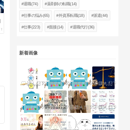
退職(74)
薬剤師の転職(14)
仕事の悩み(65)
外資系転職(18)
派遣(44)
】
仕事(223)
面接(14)
退職代行(36)
新着画像