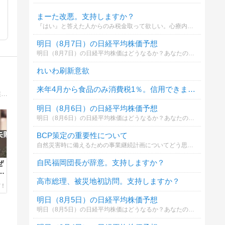
まーた改悪。支持しますか？
『はい』と答えた人からのみ税金取って欲しい。心療内科、来月からｶｳﾝｾﾘﾝｸﾞ時間が10分に短縮されるそうで今でさえ待合室の席を探すのが困難で呼び出しが聞こえない時もあるぐらいなのにｽﾘｯﾊﾟがないヮ立ちっぱだヮになりそうで逆にｽﾄﾚｽが増
明日（8月7日）の日経平均株価予想
明日（8月7日）の日経平均株価はどうなるか？あなたの御意見を聞かせて下さい。勿論希望や勘でもかまいません。見るだけもＯＫ！
れいわ刷新意欲
来年4月から食品のみ消費税1％。信用できますか？
某大手転職メディア様から「転職の専門家」として、選ばれた転職ブロガーです。旧帝大大学院⇒大企業新卒入社⇒スタートアップ企業起業。エンジニア経験は15年以上。代表取締役だけでなく、採用担当も兼任。採用経験、転職経験をもとに情報発信中。
明日（8月6日）の日経平均株価予想
明日（8月6日）の日経平均株価はどうなるか？あなたの御意見を聞かせて下さい。勿論希望や勘でもかまいません。見るだけもＯＫ！
BCP策定の重要性について
自然災害時に備えるための事業継続計画についてどう思いますか。
自民福岡団長が辞意。支持しますか？
ぜ
と
高市総理、被災地初訪問。支持しますか？
明日（8月5日）の日経平均株価予想
明日（8月5日）の日経平均株価はどうなるか？あなたの御意見を聞かせて下さい。勿論希望や勘でもかまいません。見るだけもＯＫ！