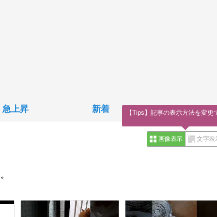
急上昇
新着
【Tips】記事の表示方法を変更
画像表示
文字表
た。
。