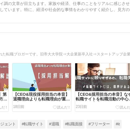
イ調の文章が目立ちます。家族や経済、仕事のことをリアルに感じさせ
しています。特に、経済や社会的な事情をわかりやすく紹介し、見方の
】第
【CEO&現役採用担当の本音】
【CEO&採用担当の本音】な
方法
退職理由よりも転職理由が重要
転職サイトを転職活動の中心
な訳とは？
すると、失敗するのか？
18日前
23日前
ージェント
#転職サイト
#退職
#転職面接
#フリーター
#it