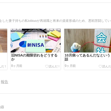
40台
旧NISAの期限切れをどうする
10月病ってあるんだなという
か
話
8ヶ月前
9ヶ月前
報告
内容