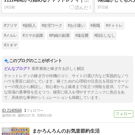
19日前
37日前
#フリマ
#副収入
#在宅ワーク
#お小遣い
#夜職
#チャトレ
#メルレ
#スマホ副業
#内緒の副業
#遠征費
#顔出しなし
#スキマ
このブログのここがポイント
業界裏側と稼ぎ方を詳しく解説
チャットレディの稼ぎ方や待機のコツ、サイトの選び方など実践的なノウ
ハウを豊富に紹介しています。稼ぐための心理戦や注意点を現役マネージ
ャーの視点から解説し、初心者から上級者まで役立つ情報を提供。リアル
な現場の裏事情を交えつつ、確実に収入を増やすテクニックに焦点をあ
て、具体的な事例やシミュレーションも掲載しています。
2140568
1
週間IN:
90
週間OUT:
75
月間IN:
330
4
まかろんろんのお気楽節約生活