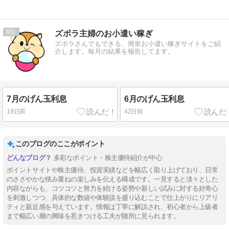
6
ズボラ主婦のお小遣い稼ぎ
ズボラさんでもできる、簡単お小遣い稼ぎサイトをご紹
介します。毎月の結果を報告してます。
7月のげん玉利息
6月のげん玉利息
19日前
42日前
このブログのここがポイント
多彩なポイント・株主優待紹介が中心
ポイントサイトや株主優待、投資実績などを幅広く取り上げており、日常
のささやかな積み重ねの楽しみを伝える構成です。一見すると淡々とした
内容ながらも、コツコツと努力を続ける姿勢や新しい試みに対する好奇心
を刺激しつつ、具体的な数値や体験談を盛り込むことで仕上がりにリアリ
ティと親近感を与えています。情報は丁寧に解説され、初心者から上級者
まで幅広い層の興味を惹きつける工夫が随所に見られます。