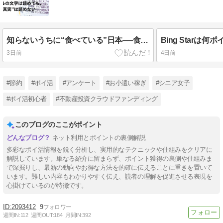
知らないうちに“食べている”日本──食品表示の曖昧さと奪われる選択権
3日前
4日前
#節約
#ポイ活
#アンケート
#お小遣い稼ぎ
#シニア女子
#ポイ活初心者
#不動産投資クラウドファンディング
このブログのここがポイント
ネット利用とポイントの裏側解説
多彩なポイ活情報を鋭く分析し、実用的なテクニックや仕組みをクリアに
解説しています。単なる紹介に留まらず、ポイント獲得の裏側や仕組みま
で深掘りし、最新の動向やお得な方法を的確に伝えることに重きを置いて
います。難しい内容もわかりやすく伝え、読者の理解を促進させる表現を
心掛けているのが特徴です。
2093412
9
週間IN:
112
週間OUT:
184
月間IN:
392