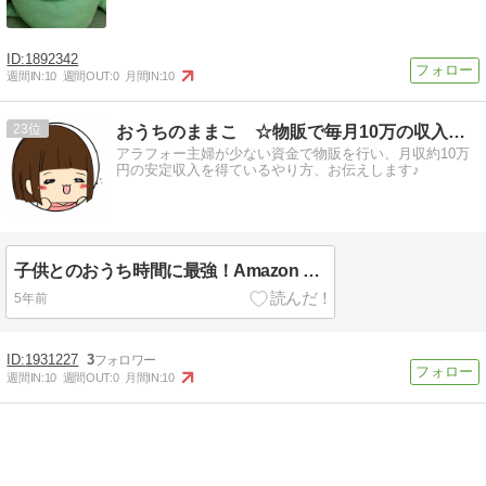
1892342
週間IN:
10
週間OUT:
0
月間IN:
10
23
おうちのままこ ☆物販で毎月10万の収入ゲット☆
アラフォー主婦が少ない資金で物販を行い、月収約10万
円の安定収入を得ているやり方、お伝えします♪
子供とのおうち時間に最強！Amazon Fire TV Stick
5年前
1931227
3
週間IN:
10
週間OUT:
0
月間IN:
10