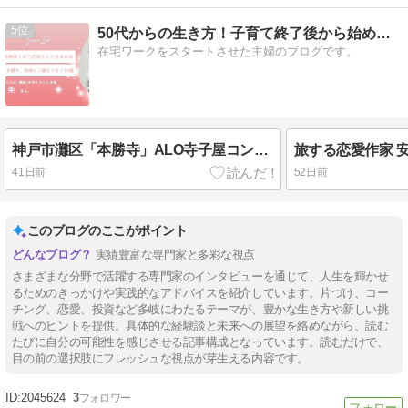
5
50代からの生き方！子育て終了後から始める在宅ワークブログ
在宅ワークをスタートさせた主婦のブログです。
神戸市灘区「本勝寺」ALO寺子屋コンブチャ(KOMBUCHA)講師/お寺マルシェ主催｜青柳宏美さんへ【インタビュー】
41日前
52日前
このブログのここがポイント
実績豊富な専門家と多彩な視点
さまざまな分野で活躍する専門家のインタビューを通じて、人生を輝かせ
るためのきっかけや実践的なアドバイスを紹介しています。片づけ、コー
チング、恋愛、投資など多岐にわたるテーマが、豊かな生き方や新しい挑
戦へのヒントを提供。具体的な経験談と未来への展望を絡めながら、読む
たびに自分の可能性を感じさせる記事構成となっています。読むだけで、
目の前の選択肢にフレッシュな視点が芽生える内容です。
2045624
3