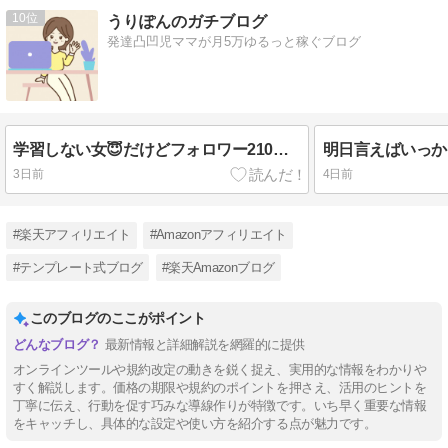
10
うりぽんのガチブログ
発達凸凹児ママが月5万ゆるっと稼ぐブログ
学習しない女😇だけどフォロワー210→420人！！
3日前
4日前
#楽天アフィリエイト
#Amazonアフィリエイト
#テンプレート式ブログ
#楽天Amazonブログ
このブログのここがポイント
最新情報と詳細解説を網羅的に提供
オンラインツールや規約改定の動きを鋭く捉え、実用的な情報をわかりや
すく解説します。価格の期限や規約のポイントを押さえ、活用のヒントを
丁寧に伝え、行動を促す巧みな導線作りが特徴です。いち早く重要な情報
をキャッチし、具体的な設定や使い方を紹介する点が魅力です。