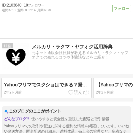
2103840
10
週間IN:
18
週間OUT:
114
月間IN:
78
11
メルカリ・ラクマ・ヤフオク活用辞典
元ネット通販会社社員が教えるメルカリ・ラクマ・ヤフ
オクでの売れるコツや体験談などをご紹介！
Yahooフリマでスクショはできる？発送時のQRコードや商品ページの画像は残せる？
2年2ヶ月前
2年2ヶ月前
このブログのここがポイント
使いやすさと安全性を重視した配送と取引情報
Yahooフリマでの取引や配送に関する便利な情報を網羅しています。いいね
や発送方法、匿名配送の仕組み、送料体系、売上金の管理など、多彩なテ