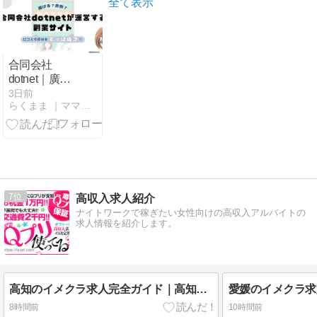
理由を解説
全て表示
合同会社
dotnet｜廣川
千優が運営す
3日前
らくまま ｜ママでもできる在宅副業
る副業サイト
は副業詐欺な
の？口コミや
実態をすっぱ
抜き！！
7
高収入求人紹介
ナイトワークで稼ぎたい女性向けの高収入アルバイトの
求人情報を紹介します。
高知のイメクラ求人完全ガイド｜高知市・はりまや橋・帯屋町・追手筋・南国・香南・須崎・四万十・宿毛・安芸の街選び
8時間前
10時間前