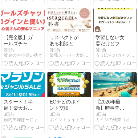
ン・報酬・注
意点まとめ
【完全版】ガ
リスペクトが
学習しない女
ールズチャッ
ある相談と、
😇だけどフォ
トのシステム
ない相談の違
ロワー
2日前
2日前
3日前
黄金のお小遣い稼ぎ
業務スーパー大好き専業主婦３児ママのブログ
うりぽんのガチブログ
全解説！ログ
い。
210→420
インやアプ
人！！
リ・PCの使い
方まとめ
スタート！半
ECナビのポイ
【2026年最
額！楽天お買
ント交換
新】時事問題
い物マラソ
対策におすす
3日前
3日前
3日前
節約主婦ぽーにょ の幸せブログ
ポイントサイトで小さく稼ぐ
カイジの残業（オススメのスクール）
ン！8月4日か
めの新聞と
ら11日
は？学校・入
試で選ばれる