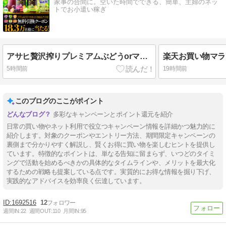
家事の合間に。空いた時間でできる、簡単、主婦のネッ
トでお小遣い稼ぎ
アサヒ贅沢搾りプレミアムぶどうorマスカットが、18.3万名に当たります。8/17 10:00まで。
5時間前
19時間前
このブログのここがポイント
多彩なキャンペーンとポイント還元を紹介
日常の買い物やネット利用で役立つキャンペーン情報を詳細かつ魅力的に
紹介します。対象のクーポンやエントリー方法、期間限定キャンペーンの
裏側まで分かりやすく解説し、賢くお得に買い物を楽しむヒントを提供し
ています。特徴的なポイントは、単なる告知に留まらず、いつどのタイミ
ングで活動を始めるべきかの具体的なタイムラインや、メリットを最大化
するための戦略も提案している点です。実質的にお得な情報を掘り下げ、
実践的なアドバイスを効率良く伝達しています。
1692516
12
週間IN:
22
週間OUT:
110
月間IN:
95