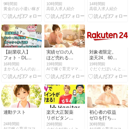
詐欺サイト？
イド｜松山・
イド｜高松・
9時間前
10時間前
14時間前
黄金のお小遣い稼ぎ
高収入求人紹介
高収入求人紹介
身バレの不安
大街道・二番
瓦町・古馬
や安全な稼ぎ
町・今治・西
場・丸亀・坂
方・ルールを
条・新居浜・
出・宇多津・
解説
四国中央・大
善通寺・観音
洲・宇和島の
寺・三豊・小
街選び
豆島の街選び
【副業収入】
実績ゼロの人
対象者限定。
フォト・DL販
ほど売れる
楽天24、601
売等ストック
noteを書ける
円以上のお買
16時間前
19時間前
19時間前
まかろんろんのお気楽節約生活
AIで稼ぐ育児ママの在宅起業術
ぐだぐだぽいんと日記
＋ポイ活等
禁断法
い物で使える
2026年7月の
600円OFFク
ネット収支公
ーポン配布
開！
中。9/1 9:59ま
で。
連動テスト
楽天大正製薬
初心者の収益
リポビタン熱
ゼロを打ち破
中症対策キャ
る
24時間前
29時間前
30時間前
AIで稼ぐ育児ママの在宅起業術