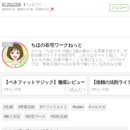
2012338
1
週間IN:
10
週間OUT:
80
月間IN:
10
17
ちほの在宅ワークねっと
どーも！ちほです♪6歳と1歳の娘がいる専業主婦です。不
妊治療でマイナス500万円、これではヤバイと思い、子ど
もたちの為にお家で稼ぐことを選びました。このブログ
では、専業主婦のちほが在宅で稼いでいる方法を公開し
ています。
【ベネフィットマジック】徹底レビュー
2年1ヶ月前
2年2ヶ月前
#主婦
#専業主婦
#アフィリエイト
#twitter
#メルマガ
#稼ぐ方法
#在宅ワーク
#30代主婦