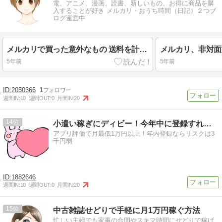
電、アニメ、漫画、読書、新しいもの、お得に商品を購
入することが好き メルカリ・おうち時間（日記）２つブ
ログ運営中
メルカリで買った意外なもの 送料を計算して出品しましょう
5年前
5年前
2050366
1
週間IN:
10
週間OUT:
0
月間IN:
20
14
小遣い稼ぎにディビー！今年中に登録すれば永年会費無料！
アプリ評価で月最低1万円以上！年内登録ならリスクは3
千円弱
1882646
週間IN:
10
週間OUT:
0
月間IN:
20
15
中古雑誌せどりで手軽に月1万円稼ぐ方法
忙しい主婦でも家事の合間やスキマ時間にせどりで稼げ