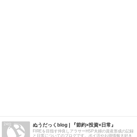
24
ぬうだっくblog | 『節約×投資×日常』
FIREを目指す仲良しアラサーHSP夫婦の資産形成の記録
と日常についてのブログです。ポイ活やお得情報大好き