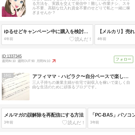
る方法を、実践を交えて発信中！難しい作業ナシ、スキ
ル不要、高額な仕入れ資金不要のせどりで私と一緒に稼
ぎませんか？
ゆるせどキャンペーン中に購入を検討されている方へ
4年前
4年前
1337345
週間IN:
10
週間OUT:
90
月間IN:
10
16
アフィママ・ハピラク〜自分ペースで楽しく稼ぐ実践記〜
三人子持ちの兼業主婦が在宅で副収入を稼いで楽しく自
由な生活のために頑張るブログです。
メルマガの誤解除を再配信にする方法
3年前
3年前