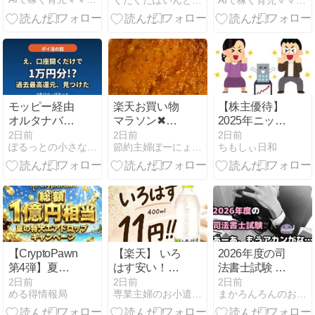
ぐだぐだぽいんと日記
AIで稼ぐ育児ママの在宅起業術
ンペーン、2
Threads×note
点以上お気に
収益化設計書
入り登録で、
楽天ポイント
5ポイントを
プレゼント。
8/14 9:59ま
で。
モッピー経由
楽天お買い物
【株主優待】
オルタナバン
マラソン✖︎お
2025年ニップ
ク口座開設で
得な8倍の
ン500株の優
2日前
2日前
2日前
ぽるっとの小さなことからコツコツと
節約主婦ぽーにょ の幸せブログ
ちもしぃ日和
10000P！3児
日！
待商品の中身
パパが投資ク
を紹介しま
ラファンを調
す。
べてみた
【CryptoPawn
【楽天】 いろ
2026年度の司
第4弾】夏の
はす安い！！
法書士試験 あ
特大エアドロ
誰でも
ーあ、もうア
2日前
2日前
2日前
める得情報局
専業主婦のお小遣い稼ぎはじめました。
まかろんろんのお気楽節約生活
キャンペーン
400ml11円！
カンがな…
｜ミッショ
560ml20円！