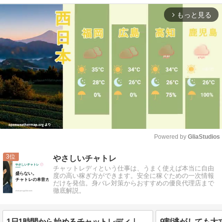
もっと見る
arrow_forward_ios
Powered by 
GliaStudios
Mute
3
やさしいチャトレ
チャットレディという仕事は、うまく使えば本当に自由
度の高い稼ぎ方ができます。安全に稼ぐための一次情報
だけを発信。身バレ対策からおすすめの優良代理店まで
徹底解説。
1日1時間から始めるチャットレディ｜スキマ時間の決め打ち両立術