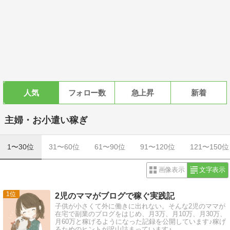
人気
フォロー数
急上昇
新着
主婦・お小遣い稼ぎ
1〜30位
31〜60位
61〜90位
91〜120位
121〜150位
画像表示
文字表示
1
2児のママがブログで稼ぐ実践記
子供が小さくて外に働きに出れない。そんな2児のママが
在宅で副業のブログをはじめ、月3万、月10万、月30万、
月60万と稼げるようになった記録を公開しています♪稼げ
るためのヒントが沢山詰まっています♪