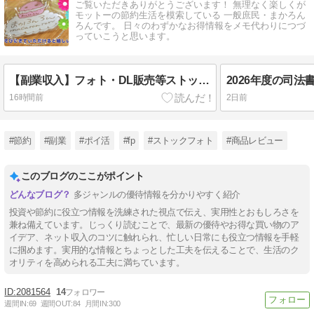
ご覧いただきありがとうございます！ 無理なく楽しくが
モットーの節約生活を模索している 一般庶民・まかろん
ろんです。 日々のわずかなお得情報をメモ代わりにつづ
っていこうと思います。
【副業収入】フォト・DL販売等ストック＋ポイ活等2026年7月のネット収支公開！
16時間前
2日前
#節約
#副業
#ポイ活
#fp
#ストックフォト
#商品レビュー
このブログのここがポイント
多ジャンルの優待情報を分かりやすく紹介
投資や節約に役立つ情報を洗練された視点で伝え、実用性とおもしろさを
兼ね備えています。じっくり読むことで、最新の優待やお得な買い物のア
イデア、ネット収入のコツに触れられ、忙しい日常にも役立つ情報を手軽
に掴めます。実用的な情報とちょっとした工夫を伝えることで、生活のク
オリティを高められる工夫に満ちています。
2081564
14
週間IN:
69
週間OUT:
84
月間IN:
300