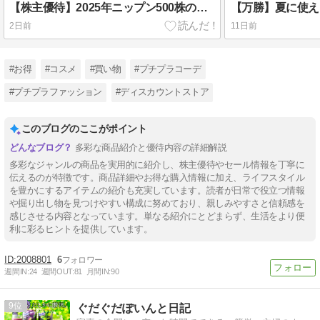
【株主優待】2025年ニップン500株の優待商品の中身を紹介します。
2日前
11日前
#お得
#コスメ
#買い物
#プチプラコーデ
#プチプラファッション
#ディスカウントストア
このブログのここがポイント
多彩な商品紹介と優待内容の詳細解説
多彩なジャンルの商品を実用的に紹介し、株主優待やセール情報を丁寧に
伝えるのが特徴です。商品詳細やお得な購入情報に加え、ライフスタイル
を豊かにするアイテムの紹介も充実しています。読者が日常で役立つ情報
や掘り出し物を見つけやすい構成に努めており、親しみやすさと信頼感を
感じさせる内容となっています。単なる紹介にとどまらず、生活をより便
利に彩るヒントを提供しています。
2008801
6
週間IN:
24
週間OUT:
81
月間IN:
90
9
ぐだぐだぽいんと日記