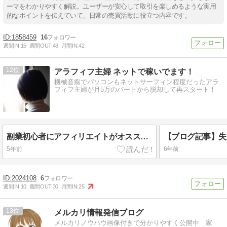
ーマをわかりやすく解説。ユーザーが安心して取引を楽しめるような実用
的なポイントを伝えていて、日常の売買活動に役立つ内容です。
1858459
16
週間IN:
15
週間OUT:
48
月間IN:
42
12
アラフィフ主婦 ネットで稼いでます！
機械音痴でパソコンもネットサーフィン程度だったアラ
フィフ主婦が月5万のパートから脱却して再スタート！
副業初心者にアフィリエイトがオススメな理由は?成功に必要な5つのもの
5年前
6年前
2024108
6
週間IN:
10
週間OUT:
30
月間IN:
25
13
メルカリ情報発信ブログ
メルカリノウハウ画像付きで分かりやすく公開中 家