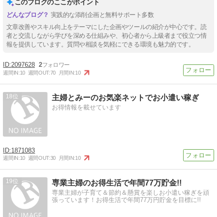
このブログのここがポイント
実践的な添削企画と無料サポート多数
文章改善やスキル向上をテーマにした企画やツールの紹介が中心です。読
者と交流しながら学びを深める仕組みや、初心者から上級者まで役立つ情
報を提供しています。質問や相談を気軽にできる環境も魅力的です。
2097628
2
週間IN:
10
週間OUT:
70
月間IN:
10
18
主婦とみーのお気楽ネットでお小遣い稼ぎ
お得情報を載せています
1871083
週間IN:
10
週間OUT:
30
月間IN:
10
19
専業主婦のお得生活で年間77万貯金!!
専業主婦が子育て＆節約＆懸賞を楽しお小遣い稼ぎを頑
張っています！お得生活で年間77万円貯金を目標に!!