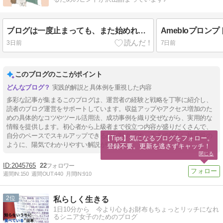
ブログは一度止まっても、また始めればOK♪
3日前
7日前
このブログのここがポイント
実践的解説と具体例を重視した内容
多彩な記事が集まるこのブログは、運営者の経験と戦略を丁寧に紹介し、
読者のブログ運営をサポートしています。収益アップやアクセス増加のた
めの具体的なコツやツール活用法、成功事例を織り交ぜながら、実用的な
情報を提供します。初心者から上級者まで役立つ内容が盛りだくさんで、
自分のペースでスキルアップできるのが魅力です。まるで親しい指南役の
【Tips】気になるブログをフォロー。

ように、陽気でわかりやすい解説が特徴です。
登録不要。更新を逃さずキャッチ！
閉じる
2045765
22
週間IN:
150
週間OUT:
440
月間IN:
910
2
私らしく生きる
1日10分から 今より心もお財布もちょっとリッチになれ
るシニア女子のためのブログ