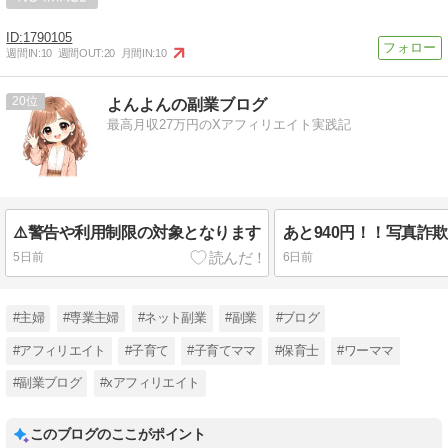
1790105
週間IN:
10
週間OUT:
20
月間IN:
10
20
よんよんの副業ブログ
最高月収27万円のXアフィリエイト実践記
⚠️警告や利用制限の対象となります
あと940円！！写真詐
5日前
6日前
#主婦
#専業主婦
#ネット副業
#副業
#ブログ
#アフィリエイト
#子育て
#子育てママ
#保育士
#ワーママ
#副業ブログ
#xアフィリエイト
このブログのここがポイント