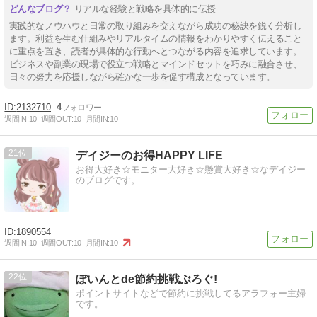
リアルな経験と戦略を具体的に伝授
実践的なノウハウと日常の取り組みを交えながら成功の秘訣を鋭く分析し
ます。利益を生む仕組みやリアルタイムの情報をわかりやすく伝えること
に重点を置き、読者が具体的な行動へとつながる内容を追求しています。
ビジネスや副業の現場で役立つ戦略とマインドセットを巧みに融合させ、
日々の努力を応援しながら確かな一歩を促す構成となっています。
2132710
4
週間IN:
10
週間OUT:
10
月間IN:
10
21
デイジーのお得HAPPY LIFE
お得大好き☆モニター大好き☆懸賞大好き☆なデイジー
のブログです。
1890554
週間IN:
10
週間OUT:
10
月間IN:
10
22
ぽいんとde節約挑戦ぶろぐ!
ポイントサイトなどで節約に挑戦してるアラフォー主婦
です。