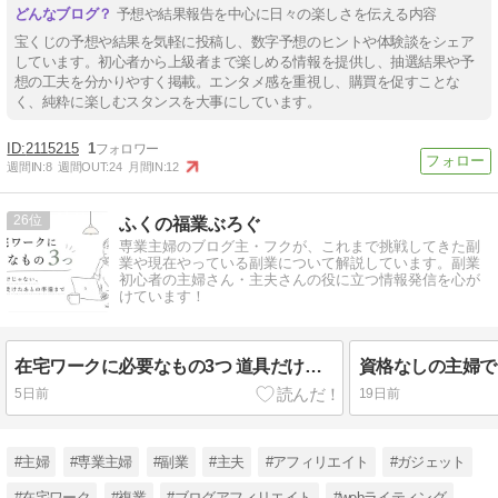
予想や結果報告を中心に日々の楽しさを伝える内容
宝くじの予想や結果を気軽に投稿し、数字予想のヒントや体験談をシェア
しています。初心者から上級者まで楽しめる情報を提供し、抽選結果や予
想の工夫を分かりやすく掲載。エンタメ感を重視し、購買を促すことな
く、純粋に楽しむスタンスを大事にしています。
2115215
1
週間IN:
8
週間OUT:
24
月間IN:
12
26
ふくの福業ぶろぐ
専業主婦のブログ主・フクが、これまで挑戦してきた副
業や現在やっている副業について解説しています。副業
初心者の主婦さん・主夫さんの役に立つ情報発信を心が
けています！
在宅ワークに必要なもの3つ 道具だけじゃない、仕事を受けたあとの準備まで
5日前
19日前
#主婦
#専業主婦
#副業
#主夫
#アフィリエイト
#ガジェット
#在宅ワーク
#複業
#ブログアフィリエイト
#webライティング