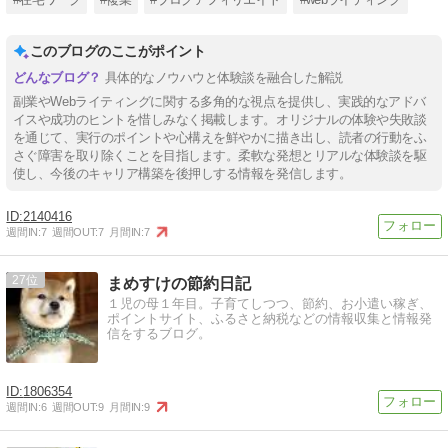
このブログのここがポイント
具体的なノウハウと体験談を融合した解説
副業やWebライティングに関する多角的な視点を提供し、実践的なアドバ
イスや成功のヒントを惜しみなく掲載します。オリジナルの体験や失敗談
を通じて、実行のポイントや心構えを鮮やかに描き出し、読者の行動をふ
さぐ障害を取り除くことを目指します。柔軟な発想とリアルな体験談を駆
使し、今後のキャリア構築を後押しする情報を発信します。
2140416
週間IN:
7
週間OUT:
7
月間IN:
7
27
まめすけの節約日記
１児の母１年目。子育てしつつ、節約、お小遣い稼ぎ、
ポイントサイト、ふるさと納税などの情報収集と情報発
信をするブログ。
1806354
週間IN:
6
週間OUT:
9
月間IN:
9