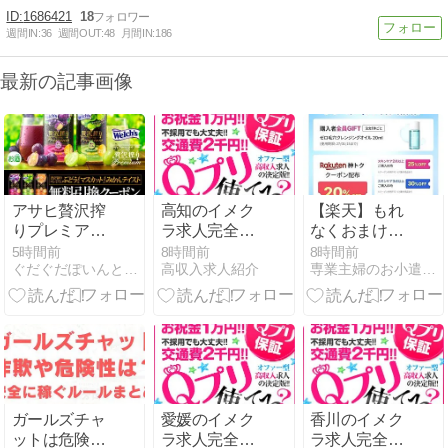
1686421
18
週間IN:
36
週間OUT:
48
月間IN:
186
最新の記事画像
アサヒ贅沢搾
高知のイメク
【楽天】もれ
りプレミアム
ラ求人完全ガ
なくおまけも
ぶどうorマス
イド｜高知
らえる！
5時間前
8時間前
8時間前
ぐだぐだぽいんと日記
高収入求人紹介
専業主婦のお小遣い稼ぎはじめました。
カットが、
市・はりまや
CLIO590
18.3万名に当
橋・帯屋町・
円〜、メディ
たります。
追手筋・南
キューブ1000
8/17 10:00ま
国・香南・須
円〜
で。
崎・四万十・
宿毛・安芸の
街選び
ガールズチャ
愛媛のイメク
香川のイメク
ットは危険な
ラ求人完全ガ
ラ求人完全ガ