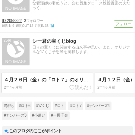
な看護師の妻ぬうと、会社員兼グロース株投資家の夫だ
っく。
2058322
2
週間IN:
9
週間OUT:
12
月間IN:
33
25
シー君の宝くじblog
日々の宝くじに関連する出来事や思い、また、オリジナ
ルな宝くじ予想等を掲載します。
４月２６日（金）の「ロト７」のオリジナル予想
2年4ヶ月前
2年4ヶ月前
#雑記
#ロト6
#宝くじ
#ロト
#ロト7
#ナンバーズ4
#ナンバーズ3
#小遣い
#一攫千金
このブログのここがポイント