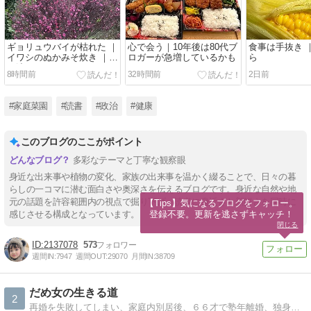
ギョリュウバイが枯れた ｜
心で会う｜10年後は80代ブ
食事は手抜き 
イワシのぬかみそ炊き ｜気
ロガーが急増しているかも
ら
が沈む
8時間前
32時間前
2日前
#家庭菜園
#読書
#政治
#健康
このブログのここがポイント
多彩なテーマと丁寧な観察眼
身近な出来事や植物の変化、家族の出来事を温かく綴ることで、日々の暮
らしの一コマに潜む面白さや奥深さを伝えるブログです。身近な自然や地
元の話題を許容範囲内の視点で掘り下げ、読者に身近さと新鮮さを同時に
【Tips】気になるブログをフォロー。

登録不要。更新を逃さずキャッチ！
感じさせる構成となっています。
閉じる
2137078
573
週間IN:
7947
週間OUT:
29070
月間IN:
38709
だめ女の生きる道
2
再婚を失敗してしまい、家庭内別居後、６６才で塾年離婚、独身に戻り、親の介護をしつつ、年金ひとり暮しです