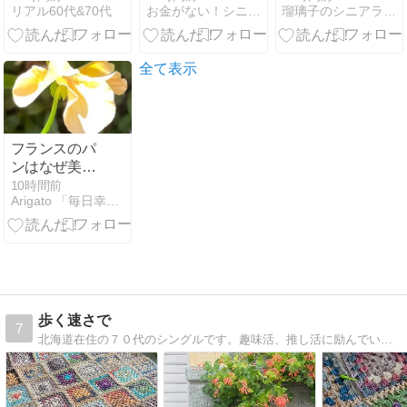
リアル60代&70代
お金がない！シニアの適当な暮らし
瑠璃子のシニアライフブログ・マイペースでいこう！
うか迷う
（DHCコンセ
ントレートネ
ッククリー
全て表示
ム）
フランスのパ
ンはなぜ美味
しい？ドイツ
10時間前
Arigato 「毎日幸せを感じる」懐かしい曲、思い出、終活
のパンもなぜ
美味しい？
歩く速さで
7
北海道在住の７０代のシングルです。趣味活、推し活に励んでいます。