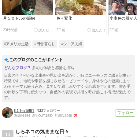
月５０ドルの節約
色々変化
小麦色の肌が
23時間前
2日前
3日前
#アメリカ生活
#田舎暮らし
#シニア夫婦
このブログのここがポイント
多彩な体験と感情を描写
日常のささやかな出来事や思い出を温かく、時にユーモラスに綴る記事が
特徴です。地域や季節を感じさせるエピソードや、身体や心の健康にまつ
わるテーマも盛り込み、見ていて親しみやすく安心感を与えます。書き手
の体験を丁寧に伝えつつ、自然体の表現で共感を呼び起こす構成が魅力で
す。
1676991
433
週間IN:
684
週間OUT:
1580
月間IN:
3248
しろネコの気ままな日々
13