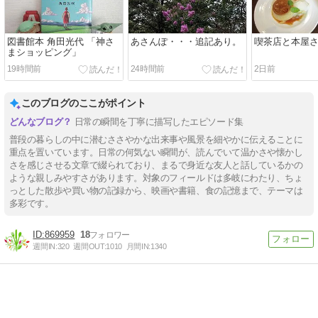
図書館本 角田光代 「神さ
あさんぽ・・・追記あり。
喫茶店と本屋さ
まショッピング」
19時間前
24時間前
2日前
このブログのここがポイント
日常の瞬間を丁寧に描写したエピソード集
普段の暮らしの中に潜むささやかな出来事や風景を細やかに伝えることに
重点を置いています。日常の何気ない瞬間が、読んでいて温かさや懐かし
さを感じさせる文章で綴られており、まるで身近な友人と話しているかの
ような親しみやすさがあります。対象のフィールドは多岐にわたり、ちょ
っとした散歩や買い物の記録から、映画や書籍、食の記憶まで、テーマは
多彩です。
869959
18
週間IN:
320
週間OUT:
1010
月間IN:
1340