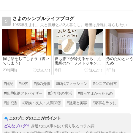
さよのシンプルライフブログ
9
1963年生まれ。夫と義母との3人暮らし。老後は身軽に暮らしたいと片付けの資格も取りました。素敵な60代を目標に少ない服で楽しむことにも挑戦しています。片付けの書籍を販売中です。
同じ話をしてしまう（書い
夏も膝下が冷えるから、足
孫のためとい
てしまう）
裏綿のハーフストッキング
ため
を履いています
20時間前
昨日
2日前
#日記
#60代
#親の介護
#60代ファッション
#シニアの日常
#整理収納アドバイザー
#定年後の生活
#買ってよかったもの
#捨て活
#家族・友人・人間関係
#健康と美容
#家事をラクに
このブログのここがポイント
身近な出来事を鋭く切り取るコラム調