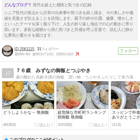
世代を超えた感情と気づきの記録
シニア世代の視点から日常の出来事や気づきを鋭く描き、その美しさや価
値を見逃さず伝えることを目指します。親子の絆や介護、健康、懐かしさ
といったテーマを深く掘り下げ、人生の折り返し地点での心の動きに寄り
添います。多彩な経験から得た気づきと共感を呼ぶ言葉で、読む人に静か
な勇気と暖かさを届けます。
2061115
31
週間IN:
482
週間OUT:
1021
月間IN:
2520
７６歳 みずなの御飯とつぶやき
17
歳の離れた高齢夫婦の御飯 買い物 つぶやきふたりして体力落ちてます。何故か食欲だけは旺盛（笑）
どうしようかな～ 晩御飯
超危険な市町村ランキング
スッピンで外食
朝御飯 晩御飯
ありがとうご
朝御飯 晩御飯
8時間前
32時間前
2日前
このブログのここがポイント