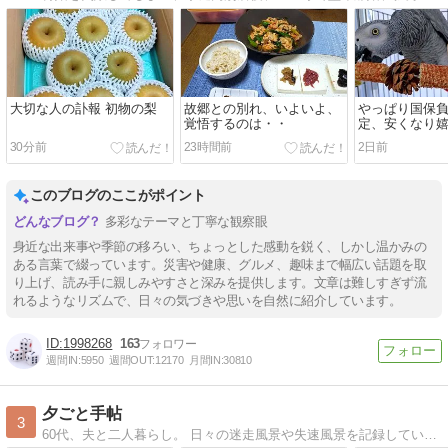
大切な人の訃報 初物の梨
故郷との別れ、いよいよ、
やっぱり国保
覚悟するのは・・
定、安くなり
肩は５ヵ月
30分前
23時間前
2日前
このブログのここがポイント
多彩なテーマと丁寧な観察眼
身近な出来事や季節の移ろい、ちょっとした感動を鋭く、しかし温かみの
ある言葉で綴っています。災害や健康、グルメ、趣味まで幅広い話題を取
り上げ、読み手に親しみやすさと深みを提供します。文章は難しすぎず流
れるようなリズムで、日々の気づきや思いを自然に紹介しています。
1998268
163
週間IN:
5950
週間OUT:
12170
月間IN:
30810
夕ごと手帖
3
60代、夫と二人暮らし。 日々の迷走風景や失速風景を記録しています。