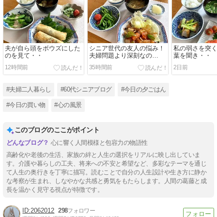
夫が自ら頭をボウズにした
シニア世代の友人の悩み！
私の弱さを突
のを見て・・
夫婦問題より深刻なの
葉を聞き・・
は・・・
12時間前
35時間前
2日前
#夫婦二人暮らし
#60代シニアブログ
#今日の夕ごはん
#今日の買い物
#心の風景
このブログのここがポイント
心に響く人間模様と包容力の物語性
高齢化や老後の生活、家族の絆と人生の選択をリアルに映し出していま
す。介護や暮らしの工夫、将来への不安と希望など、多彩なテーマを通じ
て人生の奥行きを丁寧に描写。読むことで自分の人生設計や生き方に静か
な考察が生まれ、しなやかな共感と勇気をもたらします。人間の葛藤と成
長を温かく見守る視点が特徴です。
2062012
298