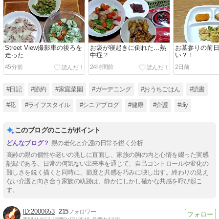
Street View撮影車の後ろを
お袋が寝起きに倒れた…熱
お墓参りの前
走った
中症？
い？！
45分前
24時間前
2日前
#日記
#節約
#家庭菜園
#ガーデニング
#おうちごはん
#読書
#花
#ライフスタイル
#シニアブログ
#健康
#介護
#diy
このブログのここがポイント
親の老化と介護の日常を鋭く分析
高齢の親の個性や老いの兆しに直面し、家族の胸の内と心情を綴った実感
記録である。日常の何気ない出来事を通じて、自己コントロールや変化の
難しさを鋭く描くと同時に、節度と共感を巧みに映し出す。終わりの見え
ない介護と向き合う家族の軌跡は、静かにしかし確かな共感を呼び起こ
す。
2000653
215