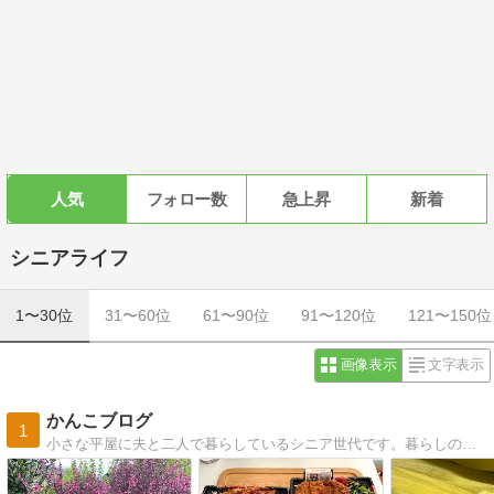
人気
フォロー数
急上昇
新着
シニアライフ
1〜30位
31〜60位
61〜90位
91〜120位
121〜150位
画像表示
文字表示
かんこブログ
1
小さな平屋に夫と二人で暮らしているシニア世代です。暮らしの中で感じたこと、家庭菜園のことなど綴っています。