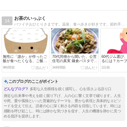
お茶のいっぷく
14
バツイチおひとりさまです。温泉、食べ歩きが好きです。節約手抜き料理などいろいろブログです
無性に「誰か」が作ったご
70代同僚から聞いた、公営
60代ジム選び
飯が食べたくなる、ご飯の
住宅の真実 鎌倉パスタでラ
るには？カー
お供
ンチ
ザップ、総合
9時間前
34時間前
2日前
このブログのここがポイント
多彩な人生模様を鋭く描写し、心を揺さぶる語り口
身近な出来事や考えを鋭く掘り下げ、人の心に響く文章で綴ります。人生
や死、愛や孤独といった普遍的なテーマを、豊かな表現と具体的なエピソ
ードを交えて伝え、読者の心に深く刺さる内容を目指しています。時には
感動を呼び起こし、時には静かな気づきを促す、人生の機微を静かに見つ
める批評を提供します。