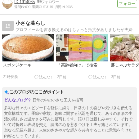
1914065
99
週間IN:
600
週間OUT:
3115
月間IN:
2935
小さな暮らし
15
プロフィールを書き換えるのはちょっと抵抗がありましたが夫婦二人暮らしになりました。心の中ではくるみやクッキーの姿が鮮明に浮かびます。寂しくなりましたがこれまで飼ったペットたちが見てくれているはず。心配されないように元気に過ごします。
スポンジケーキ
「高齢者向け」で検索
豚しゃぶサラ
21時間前
2日前
3日前
このブログのここがポイント
日常の中の小さな工夫を描写
多彩な日々のエピソードを軽快に綴り、日常の中の喜びや気づきを伝える
文章構成です。季節や家族、趣味に関する話題を通じて、ありのままの生
活の美しさと温かさを巧みに描写します。語り口は親しみやすく、それで
いて時折鋭い表現を交え、読者の心を惹きつける工夫が施されています。
単なる記録を超え、人生のささやかな輝きを共有することに意識を向けた
内容となっています。