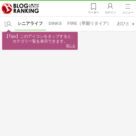
リーダー
ログイン
メニュー
シニアライフ
DINKS
FIRE（早期リタイア）
おひとり
【Tips】このアイコンをタップすると、

カテゴリ一覧を表示できます。
閉じる