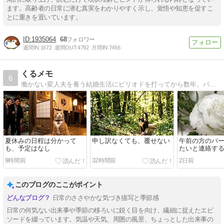
ます。高齢者の日常に潜む真実をわかりやすく示し、覚悟や知恵を促すこ
とに重きを置いています。
1935064
68
週間IN:
1672
週間OUT:
4792
月間IN:
7456
くるメモ
6
働かない変人夫を養う結婚生活にピリオドを打ってから数年。パートと在宅の仕事でなんとか生計を立てています。旧『離活のためのアラフィフ貯金日記』→『ぼっちシニアの幸せ探し貯金日記』→当ブログへと変遷しています。
夏休みの日程は分かって
申し訳なくても、覆せない
午前の方のパ
も、予定はなし
たいと連絡す
9時間前
32時間前
2日前
このブログのここがポイント
日常のささやかな気づき描写と季節感
日常の何気ない出来事や季節の移ろいに鋭く目を向け、繊細に捉えたエピ
ソードを綴っています。気温や天気、周囲の風景、ちょっとした出来事の