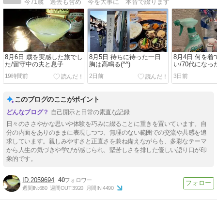
今71歳 過去も含め 今を大事に 本音で綴ります
8月6日 歳を実感した旅でし
8月5日 待ちに待った一日
8月4日 何を
た/留守中の夫と息子
胸は高鳴る(^^)
い/70代にな
にスニーカー
19時間前
2日前
3日前
このブログのここがポイント
自己開示と日常の素直な記録
日々のささやかな思いや体験を巧みに綴ることに重きを置いています。自
分の内面をありのままに表現しつつ、無理のない範囲での交流や共感を追
求しています。親しみやすさと正直さを兼ね備えながらも、多彩なテーマ
から人生の気づきや学びが感じられ、堅苦しさを排した優しい語り口が印
象的です。
2059694
40
週間IN:
680
週間OUT:
3920
月間IN:
4490