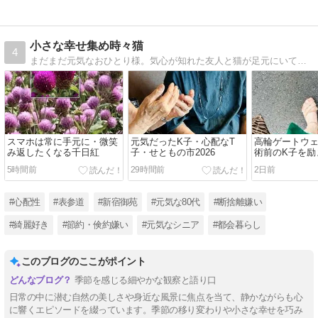
小さな幸せ集め時々猫
4
まだまだ元気なおひとり様。気心が知れた友人と猫が足元にいてビールがあれば幸せ。
スマホは常に手元に・微笑
元気だったK子・心配なT
高輪ゲートウ
み返したくなる千日紅
子・せともの市2026
術前のK子を励
5時間前
29時間前
2日前
#心配性
#表参道
#新宿御苑
#元気な80代
#断捨離嫌い
#綺麗好き
#節約・倹約嫌い
#元気なシニア
#都会暮らし
このブログのここがポイント
季節を感じる細やかな観察と語り口
日常の中に潜む自然の美しさや身近な風景に焦点を当て、静かながらも心
に響くエピソードを綴っています。季節の移り変わりや小さな幸せを巧み