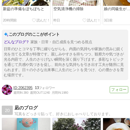
新盆の準備をぼちぼちと
空気清浄機の掃除
娘の同級生が
20時間前
昨日
3日前
このブログのここがポイント
家族・日常・自己成長を見つめる視点
日常のひとコマを丁寧に綴りながらも、内面の気持ちや家族の営みに鋭く
光を当てる文章が特徴です。親しみやすさを持ちつつ、観察力や気づきが
光る内容で、人生のさりげない瞬間を深く掘り下げます。多彩なトピック
を通じて共感や気づきを促し、前向きな気持ちを引き出す工夫が随所に見
られます。日々の小さな出来事に人生のヒントを見つけ、心の豊かさを育
む場所です。
2062395
13
週間IN:
380
週間OUT:
1240
月間IN:
1980
凪のブログ
20
写真をどっさり貼って、好きにおしゃべりしております。