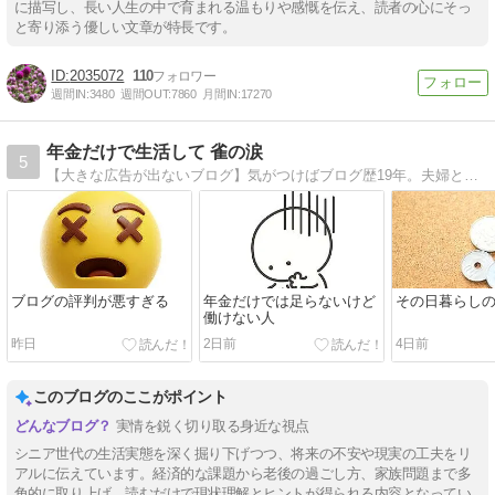
に描写し、長い人生の中で育まれる温もりや感慨を伝え、読者の心にそっ
と寄り添う優しい文章が特長です。
2035072
110
週間IN:
3480
週間OUT:
7860
月間IN:
17270
年金だけで生活して 雀の涙
5
【大きな広告が出ないブログ】気がつけばブログ歴19年。夫婦ともに持病もちで少なめの年金だけで生活。年金は夫婦合計で手取り月16万円台。食費・光熱費・通信費・日用品の合計は月4万円前後。使えるお金は雀の涙でも、明るく楽しく逞しく暮らしたい。
ブログの評判が悪すぎる
年金だけでは足らないけど
その日暮らし
働けない人
昨日
2日前
4日前
このブログのここがポイント
実情を鋭く切り取る身近な視点
シニア世代の生活実態を深く掘り下げつつ、将来の不安や現実の工夫をリ
アルに伝えています。経済的な課題から老後の過ごし方、家族問題まで多
角的に取り上げ、読むだけで現状理解とヒントが得られる内容となってい