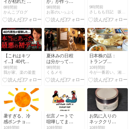
イが枯れた ｜
か」が作った
イワシのぬか
ご飯が食べた
9時間前
8時間前
9時間前
さしもも日記 坂の上の雲松山市から
かんこブログ
お茶のいっぷく
みそ炊き ｜気
くなる、ご飯
が沈む
のお供
【これはキツ
夏休みの日程
日本株の話：
イ...】40代男
は分かって
トランプ
性会員が経験
も、予定はな
TACOトレー
9時間前
9時間前
10時間前
我が家、楽の釜盥
くるメモ
今が一番若い。湘南で楽しむ100年ライフ後半戦
した初デート
し
ド再び
での悲惨なエ
ピソードに心
が痛くなりま
した... -
YouTube
暑すぎる、冷
伝言ノートで
お気に入りの
感ポンチョ欲
喧嘩してま
ネッククリー
しい
す？
ムを買うかど
10時間前
10時間前
10時間前