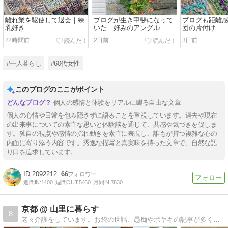
離れ業を駆使して退会｜練
ブログが生き甲斐になって
ブログも距離
乳好き
いた｜好みのアングル｜モ
団の片付け
チーフ繋ぎ
22時間前
2日前
3日前
#一人暮らし
#60代女性
このブログのここがポイント
個人の感情と体験をリアルに綴る自由な文章
個人の心情や日常を包み隠さずに語ることを重視しています。過去や現在
の出来事についての素直な思いと体験談を通じて、共感や気づきを促しま
す。独自の視点や感情の揺れ動きを素直に表現し、誰もが持つ複雑な心の
内面に寄り添う内容です。秀逸な描写と真実味を持った文章で、自然な語
り口を追求しています。
2092212
66
週間IN:
1400
週間OUT:
5460
月間IN:
7830
京都 @ 山里に暮らす
8
老々介護をしています。お袋の世話、愚痴やボヤキの記事が多くなりました。ほぼ日記です。座右の銘「人間万事塞翁が馬」