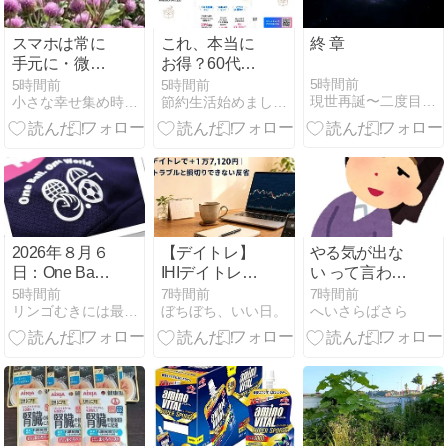
スマホは常に
これ、本当に
終 章
手元に・微笑
お得？60代が
み返したくな
ネット広告で
5時間前
5時間前
5時間前
現世再誕〜二度目の人生本気で生きる〜
小さな幸せ集め時々猫
節約生活始めました - ホントはお金ないんです。
る千日紅
失敗した話
2026年８月６
【デイトレ】
やる気が出な
日：One Ball
IHIデイトレで
い って言われ
One World.ス
＋1万7,120円
てもね
5時間前
7時間前
7時間前
リンゴむきには最適の日々
ぼちぼち、いい日。
へいさらばさら
ポーツができ
｜録画トラブ
る平和に感謝
ルと損切りで
きない反省