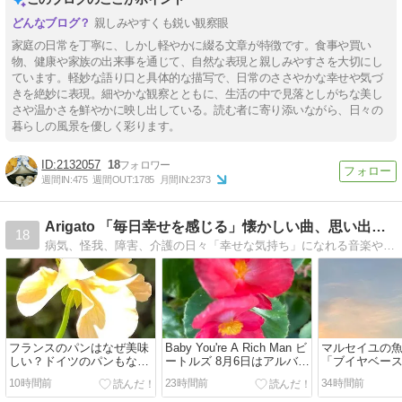
親しみやすくも鋭い観察眼
家庭の日常を丁寧に、しかし軽やかに綴る文章が特徴です。食事や買い
物、健康や家族の出来事を通じて、自然な表現と親しみやすさを大切にし
ています。軽妙な語り口と具体的な描写で、日常のささやかな幸せや気づ
きを絶妙に表現。細やかな観察とともに、生活の中で見落としがちな美し
さや温かさを鮮やかに映し出している。読む者に寄り添いながら、日々の
暮らしの風景を優しく彩ります。
2132057
18
週間IN:
475
週間OUT:
1785
月間IN:
2373
Arigato 「毎日幸せを感じる」懐かしい曲、思い出、終活
18
病気、怪我、障害、介護の日々「幸せな気持ち」になれる音楽や思い出を使ったヒントです。https://www.aiaoko.com/about
フランスのパンはなぜ美味
Baby You're A Rich Man ビ
マルセイユの
しい？ドイツのパンもなぜ
ートルズ 8月6日はアルバム
「ブイヤベー
美味しい？
「Help！」の英国発売日
ーニュ地方の
10時間前
23時間前
34時間前
ド・ポワソン