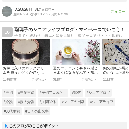
2092944
31
週間IN:
594
週間OUT:
2025
月間IN:
2538
瑠璃子のシニアライフブログ・マイペースでいこう！
16
子育てが終わり、義母と母を見送り、義父を見送り・・・現在は施設で暮らす父のサポート中。夫、子ども、親のためだけでなく、自分の時間も大事にマイペースで生きていきたい・・・。
お気に入りのネッククリー
夏のエアコンで寒さを感じ
頭の回転が悪
ムを買うかどうか迷う
るようになるなんて・加齢
のか？はたま
（DHCコンセントレートネ
による冷え対策
になってきた
10時間前
3日前
11日前
ッククリーム）
#主婦
#専業主婦
#夫婦二人暮らし
#60代
#シニアブログ
#介護
#親の介護
#人間関係
#シニアの日常
#シニアライフ
#60代主婦
#日々の出来事
このブログのここがポイント