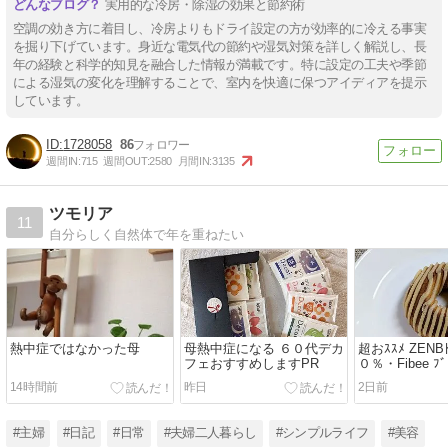
実用的な冷房・除湿の効果と節約術
空調の効き方に着目し、冷房よりもドライ設定の方が効率的に冷える事実
を掘り下げています。身近な電気代の節約や湿気対策を詳しく解説し、長
年の経験と科学的知見を融合した情報が満載です。特に設定の工夫や季節
による湿気の変化を理解することで、室内を快適に保つアイディアを提示
しています。
1728058
86
週間IN:
715
週間OUT:
2580
月間IN:
3135
ツモリア
11
自分らしく自然体で年を重ねたい
熱中症ではなかった母
母熱中症になる ６０代デカ
超おｽｽﾒ ZENB
フェおすすめしますPR
０％・Fibee ﾌ
ｼｰｸﾚｯﾄPR
14時間前
昨日
2日前
#主婦
#日記
#日常
#夫婦二人暮らし
#シンプルライフ
#美容