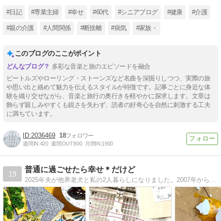
#日記
#専業主婦
#幸せ
#60代
#シニアブログ
#健康
#介護
#親の介護
#人間関係
#断捨離
#病気
#家族・
このブログのここがポイント
多彩な音楽と旅のエピソードを融合
ビートルズやローリング・ストーンズなど名曲を深掘りしつつ、実際の旅
や思い出と絡めて魅力を伝えるスタイルが特徴です。記事ごとに身近な体
験を織り交ぜながら、音楽と旅行の奥行きを軽やかに探求します。文章は
飾らず親しみやすくも鋭さを失わず、読者の好奇心を自然に刺激する工夫
に満ちています。
2036469
18
週間IN:
420
週間OUT:
800
月間IN:
1900
普通に過ごせたら幸せ＊だけど
19
2025年夫が他界老犬と私の2人暮らしになりました。2007年からリウマチ治療中：生物学的製剤使用は2015年から。