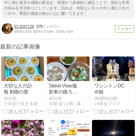
中に潜む発見や感情の変化を、簡潔かつ具体的に綴ることで、身近な世界
の深みを浮き彫りにしています。読めば、何気ない日々の中に潜む人生の
一片や、季節の風情が静かに心に響いてきます。
2047129
275
週間IN:
1508
週間OUT:
6964
月間IN:
7904
最新の記事画像
大切な人の訃
Street View撮
ワシントンDC
報 初物の梨
影車の後ろを
＠娘
走った
30分前
45分前
3時間50分前
だめ女の生きる道
京都 @ 山里に暮らす
LA香歩ブログ