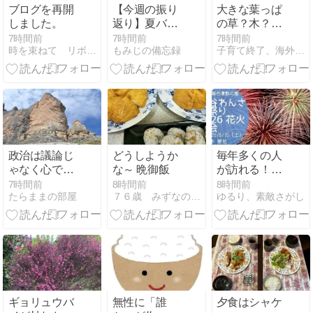
ブログを再開
【今週の振り
大きな葉っぱ
しました。
返り】夏バテ
の草？木？が
気味なのでサ
あった
7時間前
7時間前
7時間前
時を束ねて リボンをかけて
もみじの備忘録
子育て終了、海外にいこう！ −オーストラリア
プリに頼る
政治は議論じ
どうしようか
毎年多くの人
ゃなく心で決
な～ 晩御飯
が訪れる！
めるのよ～
「刈谷わんさ
7時間前
8時間前
8時間前
たらままの部屋
７６歳 みずなの御飯とつぶやき
ゆるり、素敵さがし
か祭り2026 花
火大会」刈谷
市 愛知
ギョリュウバ
無性に「誰
夕食はシャケ