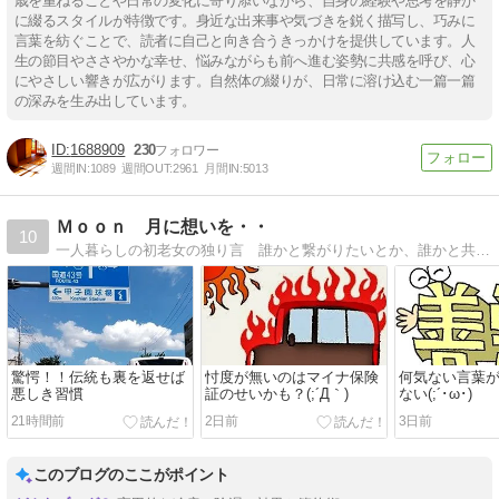
歳を重ねることや日常の変化に寄り添いながら、自身の経験や思考を静か
に綴るスタイルが特徴です。身近な出来事や気づきを鋭く描写し、巧みに
言葉を紡ぐことで、読者に自己と向き合うきっかけを提供しています。人
生の節目やささやかな幸せ、悩みながらも前へ進む姿勢に共感を呼び、心
にやさしい響きが広がります。自然体の綴りが、日常に溶け込む一篇一篇
の深みを生み出しています。
1688909
230
週間IN:
1089
週間OUT:
2961
月間IN:
5013
Ｍｏｏｎ 月に想いを・・
10
一人暮らしの初老女の独り言 誰かと繋がりたいとか、誰かと共感し合うなんてもういいの・・ 月に向かって独り言・・
驚愕！！伝統も裏を返せば
忖度が無いのはマイナ保険
何気ない言葉
悪しき習慣
証のせいかも？(;´Д｀)
ない(;´･ω･)
21時間前
2日前
3日前
このブログのここがポイント