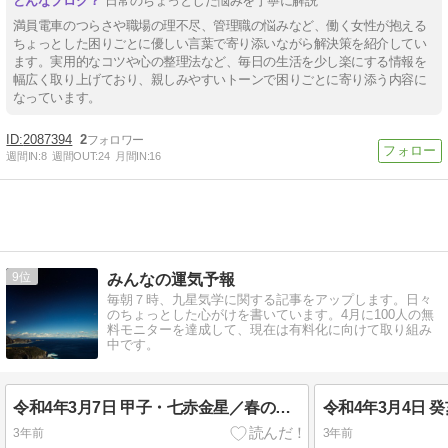
日常のちょっとした悩みを丁寧に解説
満員電車のつらさや職場の理不尽、管理職の悩みなど、働く女性が抱える
ちょっとした困りごとに優しい言葉で寄り添いながら解決策を紹介してい
ます。実用的なコツや心の整理法など、毎日の生活を少し楽にする情報を
幅広く取り上げており、親しみやすいトーンで困りごとに寄り添う内容に
なっています。
2087394
2
週間IN:
8
週間OUT:
24
月間IN:
16
9
みんなの運気予報
毎朝７時、九星気学に関する記事をアップします。日々
のちょっとした心がけを書いています。4月に100人の無
料モニターを達成して、現在は有料化に向けて取り組み
中です。
令和4年3月7日 甲子・七赤金星／春の新生活スタート
3年前
3年前