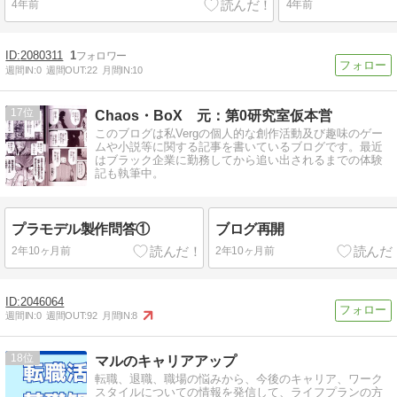
4年前
4年前
2080311
1
週間IN:
0
週間OUT:
22
月間IN:
10
17
Chaos・BoX 元：第0研究室仮本営
このブログは私Vergの個人的な創作活動及び趣味のゲー
ムや小説等に関する記事を書いているブログです。最近
はブラック企業に勤務してから追い出されるまでの体験
記も執筆中。
プラモデル製作問答①
ブログ再開
2年10ヶ月前
2年10ヶ月前
2046064
週間IN:
0
週間OUT:
92
月間IN:
8
18
マルのキャリアアップ
転職、退職、職場の悩みから、今後のキャリア、ワーク
スタイルについての情報を発信して、ライフプランの方