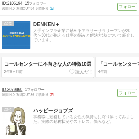
2106194
15
週間IN:
0
週間OUT:
54
月間IN:
6
22
DENKEN＋
大手インフラ企業に勤めるアラサーサラリーマンが20
代〜30代が抱える仕事の悩みと解決方法について紹介し
ています。
コールセンターに不向きな人の特徴10選
2年9ヶ月前
4年前
2079860
1
週間IN:
0
週間OUT:
36
月間IN:
6
23
ハッピージョブズ
事務職に勤務している女性の気持ちに寄り添ってみまし
た。実際の勤務状況やストレス、悩みなど。