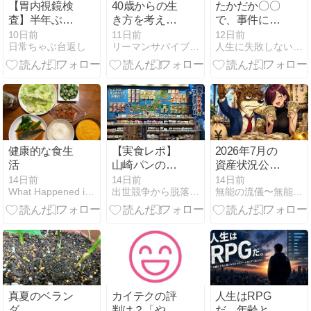
【胃内視鏡検
40歳からの生
たかだか〇〇
査】半年ぶり
き方を考え
で、事件にす
に胃カメラ検
る。全盛期は
るな
10日前
11日前
12日前
日常ちゃぶ台返し
リーマンサバイブル | サラリーマン・社会人向け情報メディア
人生に失敗しないために！ - らいあんの独り言
査を受けた結
まだ先にあ
果を聞きに行
る。
ってきた。
健康的な食生
【実食レポ】
2026年7月の
活
山崎パンの聖
資産状況公開
地・市川の
｜資産2,200万
14日前
14日前
14日前
What Happened is ALL GOOD
出世競争から脱落した夫と妻の日常
無能の流儀〜無能が競争社会を生き残るには？〜
「ランチパッ
円達成！ボー
クショップ」
ナス額も公開
へ。限定・ご
当地モノで味
わう40代のさ
さやかな休息
真夏のベラン
カイテクの評
人生はRPG
ダ
判は？「やば
だ。年齢とと