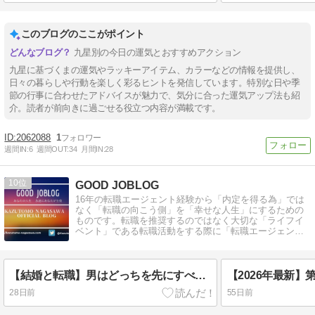
このブログのここがポイント
九星別の今日の運気とおすすめアクション
九星に基づくまの運気やラッキーアイテム、カラーなどの情報を提供し、
日々の暮らしや行動を楽しく彩るヒントを発信しています。特別な日や季
節の行事に合わせたアドバイスが魅力で、気分に合った運気アップ法も紹
介。読者が前向きに過ごせる役立つ内容が満載です。
2062088
1
週間IN:
6
週間OUT:
34
月間IN:
28
10
GOOD JOBLOG
16年の転職エージェント経験から「内定を得る為」では
なく「転職の向こう側」を「幸せな人生」にするための
ものです。転職を推奨するのではなく大切な「ライフイ
ベント」である転職活動をする際に「転職エージェン
ト」の活用の意義をお伝えするものです。
【結婚と転職】男はどっちを先にすべき？答えは絶対「〇〇」を先に！
28日前
55日前