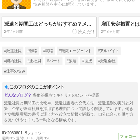
悩み相談を中心に解説しています。
派遣と期間工はどっちがおすすめ？メリット・デメリットも分かりやすく解説
2年7ヶ月前
2年8ヶ月前
#派遣社員
#転職
#就職
#転職エージェント
#アルバイト
#契約社員
#正社員
#パート
#派遣
#面接
#派遣会社
#仕事の悩み
このブログのここがポイント
多角的視点でキャリアのヒントを提案
派遣社員と期間工の比較や、派遣担当者の交代方法、派遣差別の実態と対
策、企業が派遣社員を採用する理由について詳しく解説しています。働き
方や職場環境の選択に迷う方へ役立つ情報が満載で、自分に合った働き方
を見つけやすくなる一助となる構成です。
2089801
9
週間IN:
5
週間OUT:
16
月間IN:
28