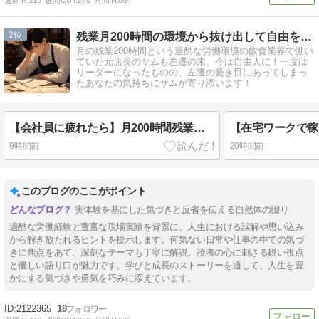
週間IN:
216
週間OUT:
270
月間IN:
864
2
残業月200時間の環境から抜け出して自由を手に入れた元店長
月の残業200時間という過酷な労働環境の飲食業界で働い
ていた元店長のサムも左遷の末、今は自由人に！一度は
リーダーになったものの、左遷の憂き目にあってしまっ
たあなたの気持ちにサムが寄り添います！
【会社員に疲れたら】月200時間残業の先で気づいた、経験の値段
9時間前
20時間前
このブログのここがポイント
実体験を基にした気づきと反省を伝える自然体の綴り
過酷な労働経験と豊富な現場実績を背景に、人生における誤解や思い込み
から解き放たれるヒントを提示します。何気ない日常や仕事の中での気づ
きに焦点をあて、深刻なテーマも丁寧に解説。読者の心に刺さる鋭い視点
と優しい語り口が魅力です。学びと成長のストーリーを通して、人生を豊
かにする気づきや勇気を巧みに添えています。
2122365
18