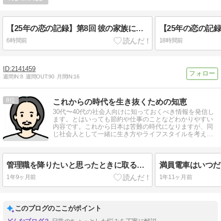
【25年の恋の記録】第8回 彼の家族に嫉妬していたと思っていた私が、本当に失っていたもの
6時間前
18時間前
2141459
週間IN:
8
週間OUT:
90
月間IN:
16
8
これからの時代を生き抜くための知恵
30代〜40代の社会人向けに知っておくべき情報を発信し
ます。とはいっても節約や仕事のことなどわかりやすい
内容です。これから日本は苦難の時代になりますが、同
じ社会人として一緒に生き方やライフスタイルを考えて
いきましょう。
管理職を降りたいと思ったときに取るべき行動
1年9ヶ月前
1年11ヶ月前
このブログのここがポイント