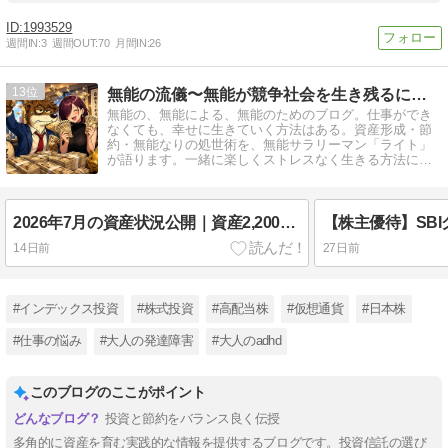
1993529
週間IN:
3
週間OUT:
70
月間IN:
26
13
無能の流儀〜無能が競争社会を生き残るには？〜
無能の、無能による、無能のためのブログ。仕事ができ
なくても、幸せに生きていく方法はある。資産形成・節
約・無能なりの処世術を、無能サラリーマン「ライト」
が語ります。一緒に楽しくストレスなく生きる方法につ
いて考えませんか？
2026年7月の資産状況公開｜資産2,200万円達成！ボーナス額も公開
14日前
27日前
#インデックス投資
#株式投資
#高配当株
#仮想通貨
#日本株
#仕事の悩み
#大人の発達障害
#大人のadhd
このブログのここがポイント
投資と節約をバランス良く伝授
多角的に資産を育む実践的な情報を提供するブログです。投資信託の選び