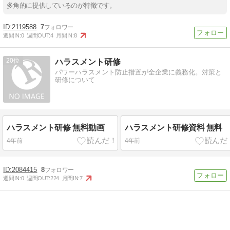
多角的に提供しているのが特徴です。
2119588
7
週間IN:
0
週間OUT:
4
月間IN:
8
20
ハラスメント研修
パワーハラスメント防止措置が全企業に義務化。対策と
研修について
ハラスメント研修 無料動画
ハラスメント研修資料 無料
4年前
4年前
2084415
8
週間IN:
0
週間OUT:
224
月間IN:
7