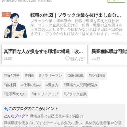
週間IN:
140
週間OUT:
260
月間IN:
670
3
転職の地図｜ブラック企業を抜け出し自分で選ぶキャリアへ
ブラック企業に10年勤め、転職で環境を変えた経験者
が、ブラック企業の見分け方・転職・職場の立ち回りを
正直にお伝えします。今日動かなければ明日は今日の続
きです。でも今から動けば人生は変えられます。一緒に
始めてみませんか？
真面目な人が損をする職場の構造｜改善するほど仕事が増える理由
3日前
5日前
#自己啓発
#中国
#サラリーマン
#20代転職
#30代転職
#会社員
#仕事の悩み
#働き方
#職場の人間関係悩み
#仕事辞めたい
#キャリアアップ
#ブラック企業
このブログのここがポイント
職場改善と自己成長を導く洞察力
職場環境や働き方に関するテーマを多角的に扱い、具体的な改善策や心理