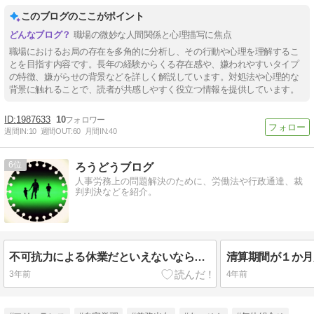
このブログのここがポイント
職場の微妙な人間関係と心理描写に焦点
職場におけるお局の存在を多角的に分析し、その行動や心理を理解するこ
とを目指す内容です。長年の経験からくる存在感や、嫌われやすいタイプ
の特徴、嫌がらせの背景などを詳しく解説しています。対処法や心理的な
背景に触れることで、読者が共感しやすく役立つ情報を提供しています。
1987633
10
週間IN:
10
週間OUT:
60
月間IN:
40
6
ろうどうブログ
人事労務上の問題解決のために、労働法や行政通達、裁
判判決などを紹介。
不可抗力による休業だといえないなら休業手当の支払い義務がある
3年前
4年前