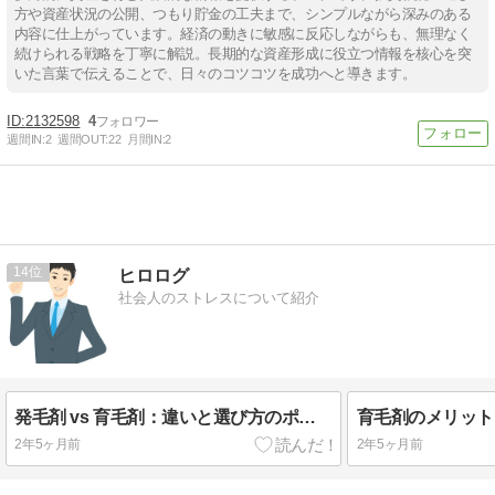
方や資産状況の公開、つもり貯金の工夫まで、シンプルながら深みのある
内容に仕上がっています。経済の動きに敏感に反応しながらも、無理なく
続けられる戦略を丁寧に解説。長期的な資産形成に役立つ情報を核心を突
いた言葉で伝えることで、日々のコツコツを成功へと導きます。
2132598
4
週間IN:
2
週間OUT:
22
月間IN:
2
14
ヒロログ
社会人のストレスについて紹介
発毛剤 vs 育毛剤：違いと選び方のポイント、おすすめ商品比較
2年5ヶ月前
2年5ヶ月前