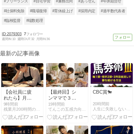
#フリーランス
#自宅学習
#兼務出向
#あっせん
#年休組合せ
#社保料免除
#職場復帰
#育休繰上げ
#採用内定
#過半数代表者
#臨検監督
#端数処理
2079303
7
週間IN:
10
週間OUT:
32
月間IN:
36
最新の記事画像
【会社員に疲
【最終回】シ
CBC賞🐎
れたら】月
ンママで３人
200時間残業
の子どもをど
20時間前
9時間前
19時間前
人生に失敗しないために！ - らいあんの独り言
残業月200時間の環境から抜け出して自由を手に入れた元店長
てんこの五感力向上\心のつかえすっきり／ ブログ♪
の先で気づい
うやって育て
た、経験の値
てきたの？と
段
のご質問にお
答えします♪