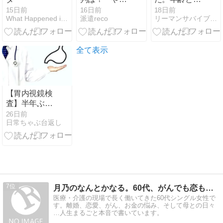
い」口コミの
もに弱くなる
15日前
16日前
18日前
What Happened is ALL GOOD
派遣reco
リーマンサバイブル | サラリーマン・社会人向け情報メディア
真相と失敗し
だけのゲーム
ないコツを解
なんてつまら
説
ない
全て表示
【胃内視鏡検
査】半年ぶり
に胃カメラ検
26日前
日常ちゃぶ台返し
査を受けてき
た
7
月乃のなんとかなる。60代、がんでも恋も仕事も
医療・介護の現場で長く働いてきた60代シングル女性で
す。離婚、恋愛、がん、お金の悩み、そして母との日々
…人生まるごと本音で書いています。