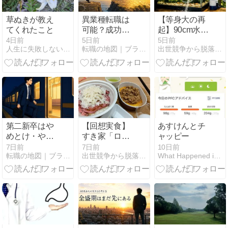
草ぬきが教え
異業種転職は
【等身大の再
てくれたこと
可能？成功と
起】90cm水槽
失敗の実体験
の排水を1,000
4日前
5日前
5日前
人生に失敗しないために！ - らいあんの独り言
転職の地図｜ブラック企業を抜け出し自分で選ぶキャリアへ
出世競争から脱落した夫と妻の日常
から学んだ片
円で自動化。
足残しの鉄則
メダカ飼育を
「苦行」から
「癒やし」に
変える灯油ポ
ンプ活用術
第二新卒はや
【回想実食】
あすけんとチ
めとけ・やば
すき家「ロー
ャッピー
いは本当？新
ストビーフ
7日前
7日前
10日前
転職の地図｜ブラック企業を抜け出し自分で選ぶキャリアへ
出世競争から脱落した夫と妻の日常
What Happened is ALL GOOD
卒約1年で転
丼」が教えて
職した私の答
くれた、組織
え
の論理を超え
た調和と生存
戦略