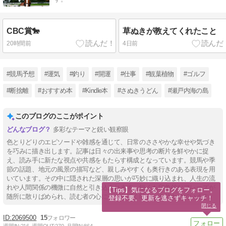
CBC賞🐎
草ぬきが教えてくれたこと
20時間前
4日前
#競馬予想
#運気
#釣り
#開運
#仕事
#観葉植物
#ゴルフ
#断捨離
#おすすめ本
#Kindle本
#さぬきうどん
#瀬戸内海の島
このブログのここがポイント
多彩なテーマと鋭い観察眼
色とりどりのエピソードや雑感を通じて、日常のささやかな幸せや気づき
を巧みに描き出します。記事は日々の出来事や思考の断片を鮮やかに捉
え、読み手に新たな視点や共感をもたらす構成となっています。競馬や季
節の話題、地元の風景の描写など、親しみやすくも奥行きのある表現を用
いています。その中に隠された深層の思いが巧妙に織り込まれ、人生の流
れや人間関係の機微に自然と引き込まれます。短くも印象的なフレーズが
【Tips】気になるブログをフォロー。

随所に散りばめられ、読む者の心にそっと響く味わいを持たせています。
登録不要。更新を逃さずキャッチ！
閉じる
2069500
15