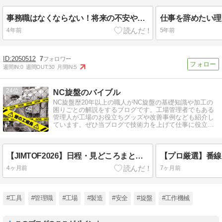
事務職はなくならない！将来の不安や仕事がつまらない人へ
4年前
5年前
2050512
7
週間IN:
0
週間OUT:
30
月間IN:
5
24
NC旋盤のバイブル
NC旋盤歴20年以上の職人がNC旋盤の基礎知識や加工の
困りごとの解説をするブログです。工場管理者でもある
管理人が工場のお役立ちグッズや改善事例なども紹介し
ています。ぜひ当ブログで技術力を上げて仕事に役立て
てください。
【JIMTOF2026】日程・見どころまとめ｜初めてでも迷わない来場ガイド＆注意点！
4ヶ月前
7ヶ月前
#工具
#管理職
#工場
#製造
#安全
#旋盤
#工作機械