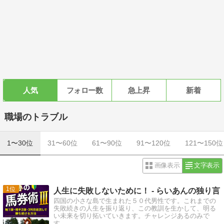
人気
フォロー数
急上昇
新着
職場のトラブル
1〜30位
31〜60位
61〜90位
91〜120位
121〜150位
画像表示
文字表示
1
人生に失敗しないために！ - らいあんの独り言
四国の小さな島で生まれた５０代男性です。これまでの
失敗続きの人生を振り返り、この教訓を生かして、明る
い未来を切り拓いていきます。チャレンジあるのみで
す。