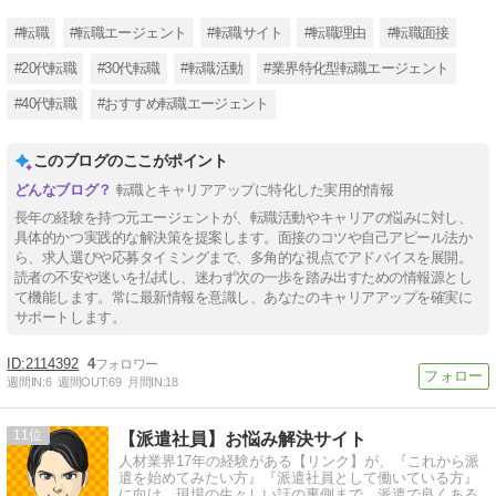
#転職
#転職エージェント
#転職サイト
#転職理由
#転職面接
#20代転職
#30代転職
#転職活動
#業界特化型転職エージェント
#40代転職
#おすすめ転職エージェント
このブログのここがポイント
転職とキャリアアップに特化した実用的情報
長年の経験を持つ元エージェントが、転職活動やキャリアの悩みに対し、
具体的かつ実践的な解決策を提案します。面接のコツや自己アピール法か
ら、求人選びや応募タイミングまで、多角的な視点でアドバイスを展開。
読者の不安や迷いを払拭し、迷わず次の一歩を踏み出すための情報源とし
て機能します。常に最新情報を意識し、あなたのキャリアアップを確実に
サポートします。
2114392
4
週間IN:
6
週間OUT:
69
月間IN:
18
11
【派遣社員】お悩み解決サイト
人材業界17年の経験がある【リンク】が、『これから派
遣を始めてみたい方』『派遣社員として働いている方』
に向け、現場の生々しい話の裏側まで、派遣で良くある