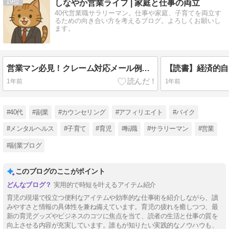
19
しなやか営業ライフ | 家庭と仕事の両立
40代営業職サラリーマン。仕事や家庭、子育てを両立す
るための向き合い方を考えるブログ。よろしくお願いし
ます。
営業マン必見！クレーム対応メール例文集｜信頼を失わない返信術
1年前
1年前
#40代
#副業
#カウンセリング
#アフィリエイト
#バイク
#メンタルヘルス
#子育て
#育児
#転職
#サラリーマン
#営業
#副業ブログ
このブログのここがポイント
実用的で時短を叶えるアイテム紹介
育児の現場で役立つ便利なアイテムや効率的な仕事術を紹介しながら、讀
みやすさと情報の具体性を兼ね備えています。育児の疲れを癒しつつ、最
新の育児グッズやビジネスのコツに焦点を当て、読者の生活と仕事の質を
向上させる内容が充実しています。誰もが知りたい実践的なノウハウも、