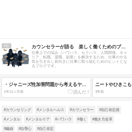
4
カウンセラーが語る 楽しく働くためのブログ
仕事上での悩み（パワハラ、セクハラ、人間関係、キャ
リア、転職、退職、副業）を解決するため、仕事のやる
気を引き出し前向きに仕事に取り組むためのヒントとな
るブログです。
・ジャニーズ性加害問題から考えるヤバイ組織
2年11ヶ月前
3年前
#カウンセリング
#メンタルヘルス
#カウンセラー
#自己肯定感
#メンタル
#メンタルケア
#パワハラ
#働く
#働き方改革
#繊細
#自尊心
#自己肯定