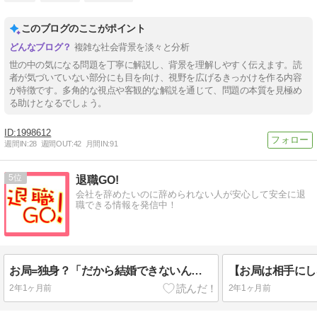
このブログのここがポイント
複雑な社会背景を淡々と分析
世の中の気になる問題を丁寧に解説し、背景を理解しやすく伝えます。読
者が気づいていない部分にも目を向け、視野を広げるきっかけを作る内容
が特徴です。多角的な視点や客観的な解説を通じて、問題の本質を見極め
る助けとなるでしょう。
1998612
週間IN:
28
週間OUT:
42
月間IN:
91
5
退職GO!
会社を辞めたいのに辞められない人が安心して安全に退
職できる情報を発信中！
お局=独身？「だから結婚できないんだよ！」と言いたくなる理由
2年1ヶ月前
2年1ヶ月前