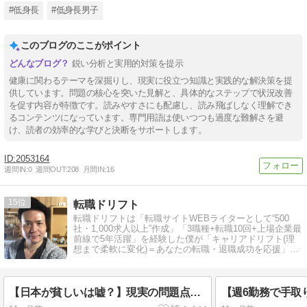
#低身長
#低身長男子
このブログのここがポイント
鋭い分析と実用的対策を提示
健康に関わるテーマを深掘りし、現実に役立つ知識と実践的な解決策を提
供しています。問題の核心を突いた見解と、具体的なステップで状況改善
を促す内容が特徴です。読みやすさにも配慮し、読み飛ばしなく理解でき
るコンテンツになっています。専門用語は使いつつも過度な難解さを避
け、読者の効率的な学びと決断をサポートします。
2053164
週間IN:
0
週間OUT:
208
月間IN:
16
15
転職ドリフト
転職ドリフトは「転職サイトWEBライターとして“500
社・1,000求人以上”作成」「3職種+転職10回+上場企業最
前線で5年活躍」を経験した僕が「キャリアドリフト(理
想まで柔軟に変化)＝あなたの転職・退職成功を応援」す
るブログです♪
【日本が貧しいは嘘？】現実の問題点+データの正しい見方11選