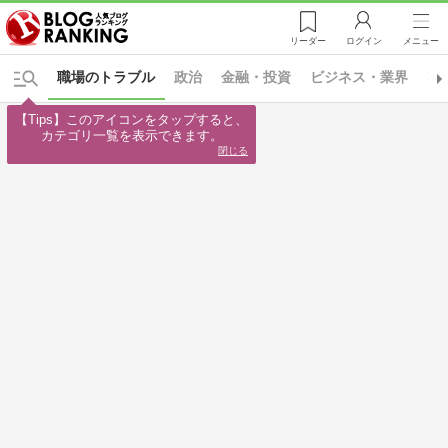
リーダー
ログイン
メニュー
職場のトラブル
政治
金融・投資
ビジネス・業界
社
【Tips】このアイコンをタップすると、

カテゴリ一覧を表示できます。
閉じる