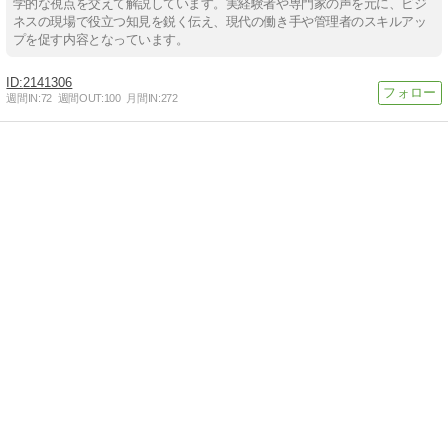
学的な視点を交えて解説しています。実経験者や専門家の声を元に、ビジ
ネスの現場で役立つ知見を鋭く伝え、現代の働き手や管理者のスキルアッ
プを促す内容となっています。
2141306
週間IN:
72
週間OUT:
100
月間IN:
272