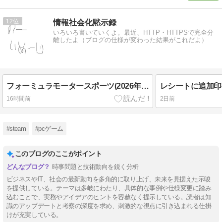
12
情報社会化黙示録
いろいろ書いていくよ。最近、HTTP・HTTPSで完全分
離したよ（ブログの仕様が変わった結果がこれだよ）
フォーミュラモータースポーツ(2026年以降対応最新版）
16時間前
2日前
#steam
#pcゲーム
このブログのここがポイント
時事問題と技術動向を鋭く分析
ビジネスやIT、社会の最新動向を多角的に取り上げ、未来を見据えた示唆
を提供している。テーマは多岐にわたり、具体的な事例や仕様変更に踏み
込むことで、実務やアイデアのヒントを容赦なく提示している。読者は知
識のアップデートと考察の深度を求め、刺激的な視点に引き込まれる仕掛
けが充実している。