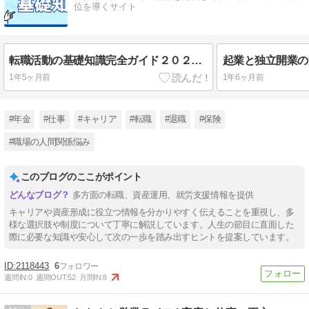
位を導くサイト
転職活動の基礎知識完全ガイド２０２５年版｜成功する転職活動の進め方
1年5ヶ月前
1年6ヶ月前
#年金
#仕事
#キャリア
#転職
#退職
#保険
#職場の人間関係悩み
このブログのここがポイント
多方面の転職、資産運用、就労支援情報を提供
キャリアや資産形成に役立つ情報を分かりやすく伝えることを重視し、多
様な選択肢や制度について丁寧に解説しています。人生の節目に直面した
際に必要な知識や安心して次の一歩を踏み出すヒントを提案しています。
2118443
6
週間IN:
0
週間OUT:
52
月間IN:
8