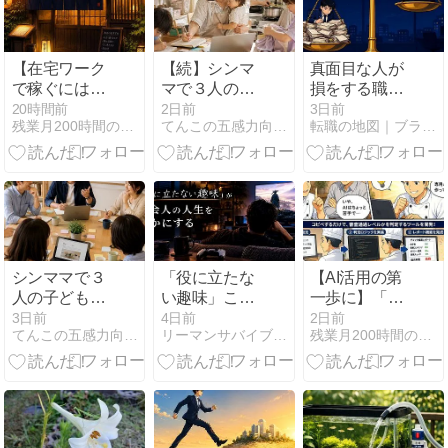
【在宅ワーク
【続】シンマ
真面目な人が
で稼ぐには】
マで３人の子
損をする職場
経験に「暖
どもをどうや
の構造｜改善
20時間前
2日前
3日前
残業月200時間の環境から抜け出して自由を手に入れた元店長
てんこの五感力向上\心のつかえすっきり／ ブログ♪
転職の地図｜ブラック企業を抜け出し自分で選ぶキャリアへ
簾」をかけた
って育ててき
するほど仕事
ら、副業の顔
たの？とのご
が増える理由
が変わった話
質問にお答え
します♪
シンママで３
「役に立たな
【AI活用の第
人の子どもを
い趣味」こそ
一歩に】「チ
どうやって育
が、社会人の
ェックが面
3日前
4日前
2日前
てんこの五感力向上\心のつかえすっきり／ ブログ♪
リーマンサバイブル | サラリーマン・社会人向け情報メディア
残業月200時間の環境から抜け出して自由を手に入れた元店長
ててきたの？
人生を豊かに
倒」を一つ潰
とのご質問に
する
したら、誰か
お答えします♪
の道具になっ
ていた話