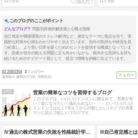
11ヶ月前
11ヶ月前
このブログのここがポイント
問題別具体的解決策と心構え指南
自己肯定や職場環境のストレス解消など、身近なテーマに焦点を当て、実
践的な対策や心得をわかりやすく伝えています。自分の気持ちや状況を見
つめ直し、より良い日常を築くためのヒントを提供する構成となっていま
す。読者が自分の抱える問題に立ち向かいながら、前向きな気持ちを持ち
続けるためのナビゲート役として、役立つ情報を的確に伝えています。
2093354
2
週間IN:
0
週間OUT:
100
月間IN:
10
16
営業の簡単なコツを習得するブログ
このブログは、いけいけドンドンに囲まれて、営業が辛
い！楽になりたい！逃れられない・・・といういけいけ
ドンドンではなく｢考えてから行動したい｣タイプの営業
マンに読んで欲しいブログです。
Ⅳ過去の株式営業の失敗を性格統計学で反省してみる(実例)