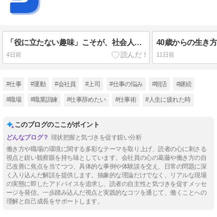
「役に立たない趣味」こそが、社会人の人生を豊かにする
4日前
11日前
#仕事
#運動
#会社員
#上司
#仕事の悩み
#朝活
#継続
#職場
#職業訓練
#仕事辞めたい
#仕事術
#人生に疲れた時
このブログのここがポイント
現状把握と気づきを促す鋭い分析
働き方や職場の環境に関する多彩なテーマを取り上げ、読者の心に刺さる
視点と鋭い観察眼を持ち味としています。会社員の心の葛藤や働き方の自
己改善に焦点を当てつつ、具体的な事例や体験談を交え、日常の問題に深
く入り込んだ解説を提供します。抽象的な理論だけでなく、リアルな現場
の実態に即したアドバイスを追求し、読者の自主性と気づきを促すメッセ
ージを発信。一歩踏み込んだ視点と実践的なコツを通じて、働くことへの
理解と自己成長をサポートします。