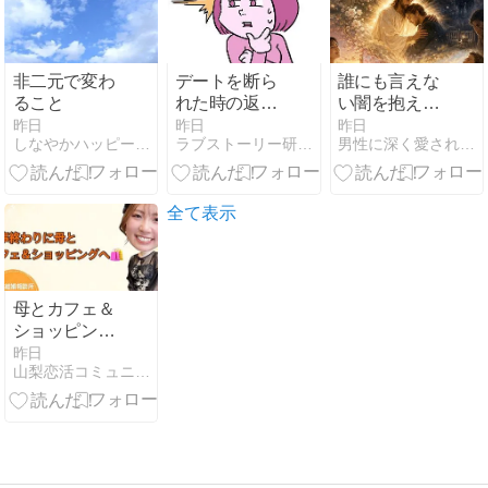
女性とおすす
め・女性を徹
底解説
非二元で変わ
デートを断ら
誰にも言えな
ること
れた時の返
い闇を抱えて
信。関係を続
苦しんでな
昨日
昨日
昨日
しなやかハッピーでいこう!〜答えはあなたの中にある〜
ラブストーリー研究会の考える絶対失敗しない恋愛
男性に深く愛されたい女性のためのLOVEセオリー幸粋
けるための一
い？
通
全て表示
母とカフェ＆
ショッピング
へ行ってきま
昨日
山梨恋活コミュニティ〜wincere〜公式ブログ
した☕