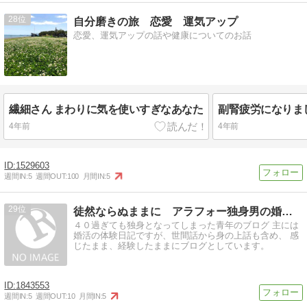
28
自分磨きの旅 恋愛 運気アップ
恋愛、運気アップの話や健康についてのお話
繊細さん まわりに気を使いすぎなあなた
副腎疲労になりま
4年前
4年前
1529603
週間IN:
5
週間OUT:
100
月間IN:
5
29
徒然ならぬままに アラフォー独身男の婚活体験記
４０過ぎても独身となってしまった青年のブログ 主には
婚活の体験日記ですが、世間話から身の上話も含め、 感
じたまま、経験したままにブログとしています。
1843553
週間IN:
5
週間OUT:
10
月間IN:
5