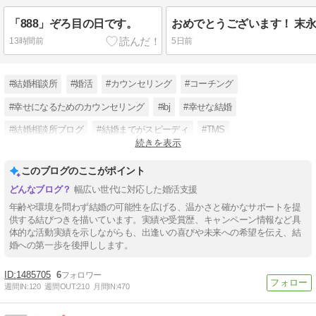
「888」ぞろ目の日です。
13時間前
5日前
#結婚相談所
#婚活
#カウンセリング
#コーチング
#幸せになるためのカウンセリング
#ibj
#幸せな結婚
#結婚相談所ブログ
#結婚までがスピーディ
#TMS
続きを表示
#婚活アドバイス
#宮崎の結婚相談所
このブログのここがポイント
幅広い世代に対応した婚活支援
年齢や環境を問わず結婚の可能性を広げる、温かさと確かなサポートを提
供する結びつきを描いています。実績や受賞歴、キャンペーン情報など具
体的な活動実績を示しながらも、出逢いの喜びや未来への希望を伝え、結
婚への第一歩を後押しします。
1485705
6
週間IN:
120
週間OUT:
210
月間IN:
470