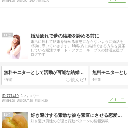
週間IN:
20
週間OUT:
140
月間IN:
70
11
婚活疲れで夢の結婚を諦める前に
婚活に疲れて結婚を諦める事態にならないように婚活を
成功に導いていきます。1年以内に結婚できる方法を提案
している婚活サポート・ファニーキープスの婚活支援ブ
ログです
無料モニターとして活動が可能な結婚相談所
4年前
4年前
771419
1
週間IN:
20
週間OUT:
30
月間IN:
20
12
好き避けする素敵な彼を素直にさせる恋愛情報局
好き避け男性の心理と行動パターンの情報満載