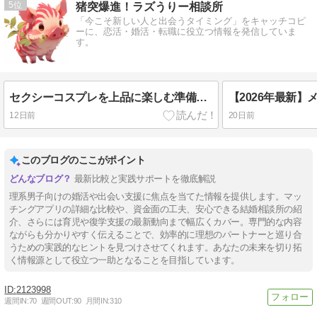
5
猪突爆進！ラズうりー相談所
「今こそ新しい人と出会うタイミング」をキャッチコピ
ーに、恋活・婚活・転職に役立つ情報を発信していま
す。
セクシーコスプレを上品に楽しむ準備ガイド｜おうちデート・イベントで失敗しない衣装選び
12日前
20日前
このブログのここがポイント
最新比較と実践サポートを徹底解説
理系男子向けの婚活や出会い支援に焦点を当てた情報を提供します。マッ
チングアプリの詳細な比較や、資金面の工夫、安心できる結婚相談所の紹
介、さらには育児や復学支援の最新動向まで幅広くカバー。専門的な内容
ながらも分かりやすく伝えることで、効率的に理想のパートナーと巡り合
うための実践的なヒントを見つけさせてくれます。あなたの未来を切り拓
く情報源として役立つ一助となることを目指しています。
2123998
週間IN:
70
週間OUT:
90
月間IN:
310