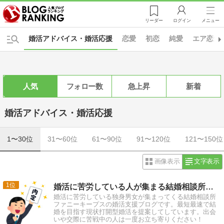
リーダー
ログイン
メニュー
婚活アドバイス・婚活応援
恋愛
初恋
純愛
エア恋愛
人気
フォロー数
急上昇
新着
婚活アドバイス・婚活応援
1〜30位
31〜60位
61〜90位
91〜120位
121〜150位
画像表示
文字表示
1
婚活に苦労している人が集まる結婚相談所のブログ
婚活に苦労している独身男女が集まってくる結婚相談所
ファニーキープスの婚活支援ブログです。最短最速で結
婚を目指す現状打開型婚活を提案してしています。出会
いや交際に苦戦中の人は一度お立ち寄りください！