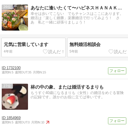
26
あなたに逢いたくて〜ハピネスＨＡＮＡＫＯ〜
幸せは歩いてこない でもチャンスはここにあります。
婚活は「楽しく婚勝」楽勝婚活で行ってみよう！ さ
あ 私と一緒に頑張りましょう！
元気に営業しています
無料婚活相談会
4年前
5年前
1732100
週間IN:
5
週間OUT:
35
月間IN:
15
27
林の中の象、または婚活するまりも
もうすぐ40歳になるまりも（女性）の婚活をめぐる冒険
の記録です。誰かのお役に立てば幸いです。
1854969
週間IN:
5
週間OUT:
0
月間IN:
10