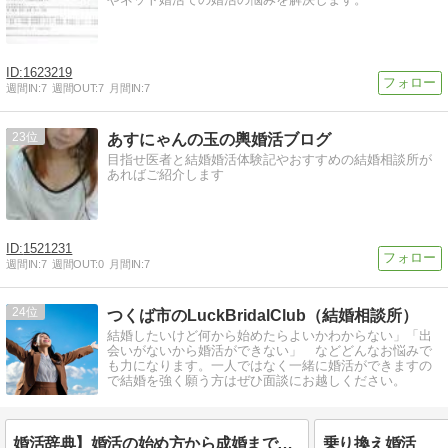
1623219
週間IN:
7
週間OUT:
7
月間IN:
7
23
あすにゃんの玉の輿婚活ブログ
目指せ医者と結婚婚活体験記やおすすめの結婚相談所が
あればご紹介します
1521231
週間IN:
7
週間OUT:
0
月間IN:
7
24
つくば市のLuckBridalClub（結婚相談所）
結婚したいけど何から始めたらよいかわからない」「出
会いがないから婚活ができない」 などどんなお悩みで
も力になります。一人ではなく一緒に婚活ができますの
で結婚を強く願う方はぜひ面談にお越しください。
婚活辞典】婚活の始め方から成婚まで完全ガイド｜LuckBridalClub
乗り換え婚活