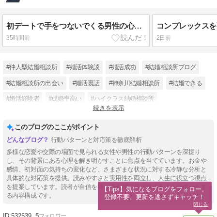
初デートで手をつないでくる男性の心理と上手な対応方法
35時間前
2日前
#仲人型結婚相談所
#婚活体験談
#婚活成功
#結婚相談所ブログ
#結婚相談所の出会い
#婚活裏話
#神奈川結婚相談所
#結婚できる
#婚活経験者
#成婚率高い
#ハイクラス結婚相談所
続きを表示
#横浜結婚相談所
このブログのここがポイント
行動パターンと対応策を徹底解析
多様な恋愛や交際の場面で見られる女性や男性の行動パターンを深掘り
し、その背景にある心理を解き明かすことに焦点を当てています。お金や
感情、初対面の気持ちの変化など、さまざまな状況に対する冷静な分析と
具体的な対応策を提供。読みやすさと実用性を両立し、人生に役立つ視点
を提案しています。読者が自信を持って人間関係に臨めるようサポートす
【Tips】気になるブログをフォロー。

る内容構成です。
登録不要。更新を逃さずキャッチ！
閉じる
532539
5