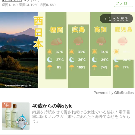
週間IN:
140
週間OUT:
280
月間IN:
580
もっと見る
arrow_forward_ios
Powered by 
GliaStudios
Mute
3
40歳からの美style
綺麗を持続させて愛され続ける女性でいる秘訣＊電子書
籍出版＆メルマガ「婚活に疲れたら海外で幸せをつかも
う」