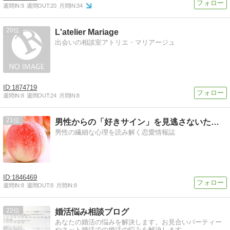
週間IN:
9
週間OUT:
20
月間IN:
34
20
L'atelier Mariage
出会いの相談室アトリエ・マリアージュ
1874719
週間IN:
8
週間OUT:
24
月間IN:
8
21
男性からの「好きサイン」を見逃さないための方法
男性の繊細な心理を読み解く恋愛情報誌
1846469
週間IN:
8
週間OUT:
8
月間IN:
8
22
婚活悩み相談ブログ
あなたの婚活の悩みを解決します。お見合いパーティー
やネット婚活での婚活の悩みを解決します。