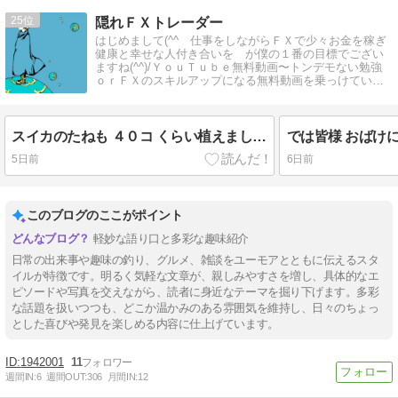
25
隠れＦＸトレーダー
はじめまして(^^ 仕事をしながらＦＸで少々お金を稼ぎ
健康と幸せな人付き合いを が僕の１番の目標でござい
ますね(^^)/ＹｏｕＴｕｂｅ無料動画〜トンデモない勉強
ｏｒＦＸのスキルアップになる無料動画を乗っけていま
すので１度ご覧あれ^^;
スイカのたねも ４０コ くらい植えました(^^)/
5日前
6日前
このブログのここがポイント
軽妙な語り口と多彩な趣味紹介
日常の出来事や趣味の釣り、グルメ、雑談をユーモアとともに伝えるスタ
イルが特徴です。明るく気軽な文章が、親しみやすさを増し、具体的なエ
ピソードや写真を交えながら、読者に身近なテーマを掘り下げます。多彩
な話題を扱いつつも、どこか温かみのある雰囲気を維持し、日々のちょっ
とした喜びや発見を楽しめる内容に仕上げています。
1942001
11
週間IN:
6
週間OUT:
306
月間IN:
12