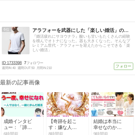
6
アラフォーを武器にした「楽しい婚活」のススメ
『婚活疲れにサヨウナラ』酸いも甘いもたくさんの経験
を積んでオトナになった。器も大きくなった。そんなプ
レミアム世代・アラフォーを迎えたからこそできる「楽
しい婚活」
1733398
7
週間IN:
40
週間OUT:
50
月間IN:
210
最新の記事画像
成婚インタビ
【奇跡を起こ
結婚は本当に
ュー：「諦め
す：嫌な人が
幸せなのか？
なくてよかっ
争わずにいな
ネガティブな
6時間前
8時間前
9時間前