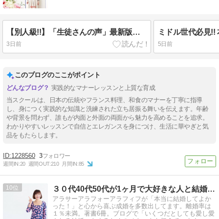
【別人級!!】「生徒さんの声」最新版ＵP！しました♡
3日前
5日前
このブログのここがポイント
実践的なマナーレッスンと上質な育成
当スクールは、日本の伝統やフランス料理、和食のマナーを丁寧に指導
し、身につく実践的な知識と洗練された立ち居振る舞いを伝えます。年齢
や背景を問わず、誰もが内面と外面の両面から魅力を高めることを追求。
わかりやすいレッスンで自信とエレガンスを身につけ、生活に華やぎと気
品をもたらします。
1228560
3
週間IN:
20
週間OUT:
210
月間IN:
85
10
３０代40代50代が1ヶ月で大好きな人と結婚！ハピ婚相談所
アラサーアラフォーアラフィフが「本当に結婚してよか
った！」と心から喜ぶ成婚を多数出してます。離婚率は
１％未満。著書6冊。ブログで「いくつだとしても愛し愛