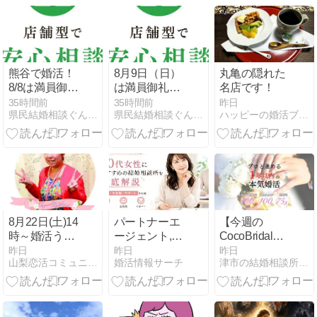
重県
熊谷で婚活！
8月9日（日）
丸亀の隠れた
8/8は満員御礼
は満員御礼と
名店です！
です！
なりました！
35時間前
35時間前
昨日
県民結婚相談ぐんま で カリスマ仲人やってます！
県民結婚相談ぐんま で カリスマ仲人やってます！
ハッピーの婚活ブログ
8月22日(土)14
パートナーエ
【今週の
時～婚活うま
ージェント,
CocoBridal】
くいくコツ教
IBJメンバー
8/1〜8/7 会員
昨日
昨日
昨日
山梨恋活コミュニティ〜wincere〜公式ブログ
婚活情報サーチ
津市の結婚相談所なら結婚相談所CocoBridal
えます！女性
ズ, エン婚活エ
様 活動報告✨
限定の婚活女
ージェント, サ
子会
ンマリエ, フィ
オーレの30代