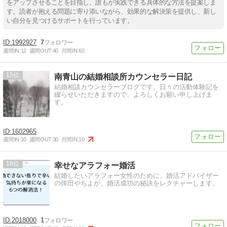
をアップさせることを目指し、誰もが実践できる具体的な方法を提案しま
す。読者が抱える問題に寄り添いながら、効果的な解決策を提供し、新し
い自分を見つけるサポートを行っています。
1992927
7
週間IN:
12
週間OUT:
40
月間IN:
60
15
南青山の結婚相談所カウンセラー日記
結婚相談カウンセラーブログです。日々の活動体験記を
綴らせいただきますので、よろしくお願い申し上げま
す。
1602965
週間IN:
10
週間OUT:
30
月間IN:
10
16
幸せなアラフォー婚活
結婚したいアラフォー女性のために、婚活アドバイザー
の倖田やちよが、婚活成功の秘訣をレクチャーします。
2018000
1