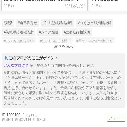
21日前
51日前
#婚活
#自己肯定感
#仲人型結婚相談所
#つくば市結婚相談所
#茨城県結婚相談所
#シニア婚活
#土浦結婚相談所
#LuckBridalClub銀座
#LuckBridalClub横浜
#昔ながらの結婚相談所
続きを表示
#マッチングパーティー
#古河市婚活
このブログのここがポイント
多角的視点と専門的情報を融合した解説
多彩な婚活情報と実践的アドバイスを提供し、さまざまな悩みや状況に応
じた具体策を紹介します。職業特化の婚活プランやエリア別サポート、心
の持ち方まで幅広くカバーし、「理想と現実のギャップ」を映し出す鋭い
視点を持ち合わせています。また、最新のAI相談やアプリ情報を配信し、
気軽に安心して婚活に取り組める環境を整備しています。人生を前向きに
切り開くためのきっかけを見つけたい方にとって、頼りになる指南役とい
えるでしょう。
1906106
1
週間IN:
6
週間OUT:
36
月間IN:
18