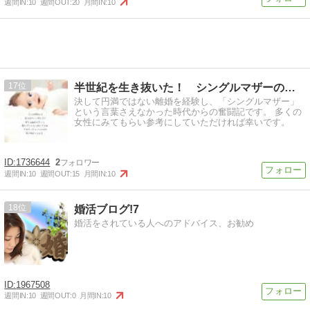
週間IN:
10
週間OUT:
20
月間IN:
10
17
半世紀を生き抜いた！ シングルマザーの奮闘記
決して円満ではない離婚を経験し、「シングルマザー」
という言葉さえなかった時代からの奮闘記です。 多くの
女性にみてもらい参考にしていただければ幸いです。
1736644
2
週間IN:
10
週間OUT:
15
月間IN:
10
18
婚活ブログ!7
婚活をされている人へのアドバイス、お勧め
1967508
週間IN:
10
週間OUT:
0
月間IN:
10