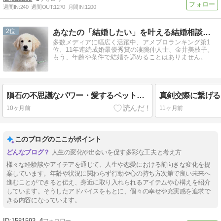
週間IN:
240
週間OUT:
1270
月間IN:
1200
2
あなたの「結婚したい」を叶える結婚相談所です。
多数メディアに幅広く活躍中、アメブロランキング第1
位、11年連続成婚最優秀賞の凄腕仲人士、金井美枝子。
もう、年齢や条件で結婚を諦めることはありません。
隕石の不思議なパワー・愛するペットの体調不良が改善した驚きの体験談
10ヶ月前
11ヶ月前
このブログのここがポイント
人生の変化や出会いを促す多彩な工夫と考え方
様々な経験談やアイデアを通じて、人生や恋愛における前向きな変化を提
案しています。年齢や状況に関わらず行動や心の持ち方次第で良い未来へ
進むことができると伝え、身近に取り入れられるアイテムや心構えを紹介
しています。そうしたアドバイスをもとに、個々の幸せや充実感を追求で
きる内容になっています。
1581593
4