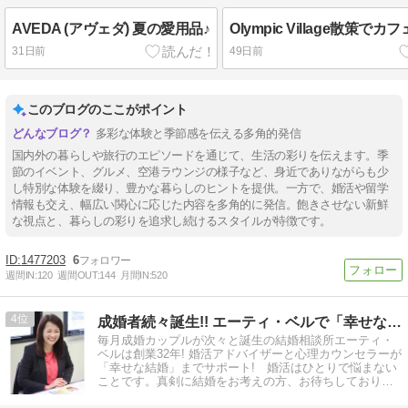
AVEDA (アヴェダ) 夏の愛用品♪
Olympic Village散策でカ
31日前
49日前
このブログのここがポイント
多彩な体験と季節感を伝える多角的発信
国内外の暮らしや旅行のエピソードを通じて、生活の彩りを伝えます。季
節のイベント、グルメ、空港ラウンジの様子など、身近でありながらも少
し特別な体験を綴り、豊かな暮らしのヒントを提供。一方で、婚活や留学
情報も交え、幅広い関心に応じた内容を多角的に発信。飽きさせない新鮮
な視点と、暮らしの彩りを追求し続けるスタイルが特徴です。
1477203
6
週間IN:
120
週間OUT:
144
月間IN:
520
4
成婚者続々誕生!! エーティ・ベルで「幸せな結婚」へ
毎月成婚カップルが次々と誕生の結婚相談所エーティ・
ベルは創業32年! 婚活アドバイザーと心理カウンセラーが
「幸せな結婚」までサポート! 婚活はひとりで悩まない
ことです。真剣に結婚をお考えの方、お待ちしておりま
す。県外の方もご入会可能です!