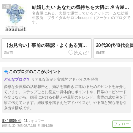
7
結婚したい あなたの気持ちを大切に 名古屋の結婚相談所ブーケ
名古屋にある、夫婦で運営しているアットホームな結婚
相談所 ブライダルサロンbouquet（ブーケ）のブログで
す。
【お見合い】事前の確認・よくある質問・大切な心構えについて
20代30代40代
3日前
8日前
このブログのここがポイント
リアルな近況と実践的アドバイスを発信
多彩な会員様の活動報告と、婚活を前向きに進めるためのヒントを紹介し
ています。ステップごとに役立つ具体的なポイントや、日常のエピソード
を交えながら、婚活における心構えや最新のトレンド、実際の成功例を丁
寧に伝えています。経験談を踏まえたアドバイスが、やる気と安心感を引
き出す構成です。
1698579
11
週間IN:
30
週間OUT:
138
月間IN:
159