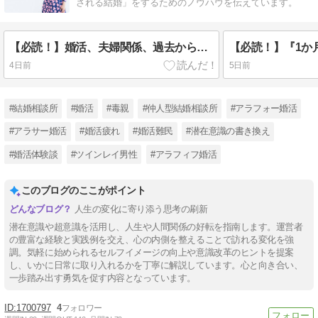
される結婚」をするためのノウハウを伝えています。
【必読！】婚活、夫婦関係、過去からの情報に惑わされない方法とは？？
4日前
5日前
#結婚相談所
#婚活
#毒親
#仲人型結婚相談所
#アラフォー婚活
#アラサー婚活
#婚活疲れ
#婚活難民
#潜在意識の書き換え
#婚活体験談
#ツインレイ男性
#アラフィフ婚活
このブログのここがポイント
人生の変化に寄り添う思考の刷新
潜在意識や超意識を活用し、人生や人間関係の好転を指南します。運営者
の豊富な経験と実践例を交え、心の内側を整えることで訪れる変化を強
調。気軽に始められるセルフイメージの向上や意識改革のヒントを提案
し、いかに日常に取り入れるかを丁寧に解説しています。心と向き合い、
一歩踏み出す勇気を促す内容となっています。
1700797
4