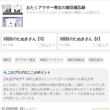
19
おたくアラサー喪女の婚活備忘録
アラサーのアニメおたくが婚活に奮闘した記録です。
3回目のたぬきさん【3】
3回目のたぬきさん【2】
6ヶ月前
7ヶ月前
#婚活
#アラサー婚活
#婚活パーティー
#婚活体験談
#婚活成功
このブログのここがポイント
多彩な婚活エピソードと日々の気持ちを綴る文章
人と出会い、交流を深める過程や内面の変化を優しく描写。ユーモアと共
感を交えた文章で、身近な出来事にふとした興味を持たせてくれる構成で
す。友人感覚の語り口調で読者に寄り添い、ポジティブな気持ちを引き出
す内容となっています。
2092098
14