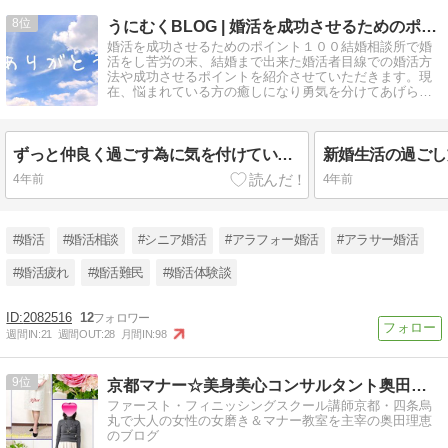
8
うにむくBLOG | 婚活を成功させるためのポイント１００
婚活を成功させるためのポイント１００結婚相談所で婚
活をし苦労の末、結婚まで出来た婚活者目線での婚活方
法や成功させるポイントを紹介させていただきます。現
在、悩まれている方の癒しになり勇気を分けてあげられ
るブログを目指します。
ずっと仲良く過ごす為に気を付けていること
新婚生活の過ごし
4年前
4年前
#婚活
#婚活相談
#シニア婚活
#アラフォー婚活
#アラサー婚活
#婚活疲れ
#婚活難民
#婚活体験談
2082516
12
週間IN:
21
週間OUT:
28
月間IN:
98
9
京都マナー☆美身美心コンサルタント奥田理恵のブログです！
ファースト・フィニッシングスクール講師京都・四条烏
丸で大人の女性の女磨き＆マナー教室を主宰の奥田理恵
のブログ