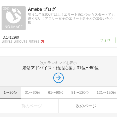
30
Ameba ブログ
狙うは年収800万以上！エリート婚活今からスタートでも
遅くない！アラサー女子のエリート男子との出会いを応
援！
1413260
週間IN:
5
週間OUT:
5
月間IN:
5
次のランキングを表示
「婚活アドバイス・婚活応援」
31位〜60位
1〜30位
31〜60位
61〜90位
91〜120位
121〜150位
前のページ
次のページ