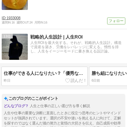
1933008
週間IN:
16
週間OUT:
24
月間IN:
16
13
戦略的人生設計 | 人生ROI
人生ROIを最大化する。それが、戦略的人生設計。構造
で資産を築き、労働をレバレッジに変える。惰性を排
し、人生をイージーモードに書き換える設計論。
仕事ができる人になりたい？「優秀な人」とはどんな人を言うのか
昨日
6日前
このブログのここがポイント
人生と仕事の正しい選び方を導く解説
人生や仕事の重要な決断に直面したときに役立つ思考のヒントやマインド
セットが強調されています。選択の不安や迷いを抱える人に向けて、正解
を探すのではなく選んだ後の努力と覚悟の大切さを伝え、自己成長や効率