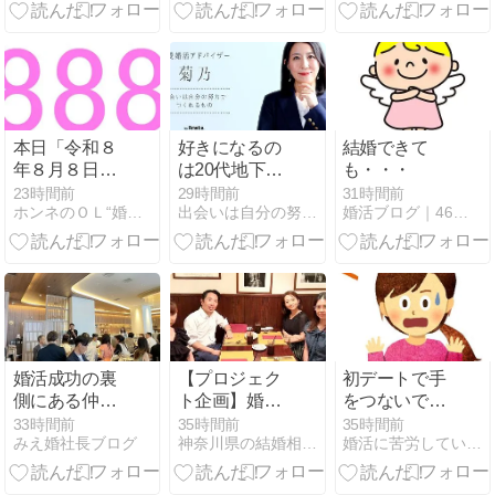
本日「令和８
好きになるの
結婚できて
年８月８日」
は20代地下ア
も・・・
のスペシャル
イドル（44歳
23時間前
29時間前
31時間前
ホンネのＯＬ“婚活”日記
出会いは自分の努力でつくれるもの・90日で理想のパートナー…
婚活ブログ｜46歳で結婚できた体験談
デイ。ライオ
男性芸人の婚
ンズゲートも
活）
ピーク！
婚活成功の裏
【プロジェク
初デートで手
側にある仲人
ト企画】婚活
をつないでく
同士の信頼関
× マネーセミ
る男性の心理
33時間前
35時間前
35時間前
みえ婚社長ブログ
神奈川県の結婚相談所☆マリアージュ.com
婚活に苦労している人が集まる結婚相談所のブログ
係と東海仲人
ナーの募集開
と上手な対応
大会で得た新
始
方法
たなご縁@三