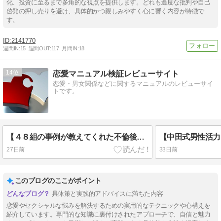
化、投資に至るまで多角的な視点を提供します。どれも過度な批判や自己
啓発の押し売りを避け、具体的かつ親しみやすく心に響く内容が特徴で
す。
2141770
週間IN:
15
週間OUT:
117
月間IN:
18
14
恋愛マニュアル検証レビューサイト
恋愛・男女関係などに関するマニュアルのレビューサイ
トです。
【４８組の事例が教えてくれた不倫後の再構築】やり直せる夫婦の特徴
27日前
33日前
このブログのここがポイント
具体策と実践的アドバイスに満ちた内容
恋愛やセクシャルな悩みを解決するための実用的なテクニックや心構えを
紹介しています。専門的な知識に裏付けされたアプローチで、自信と魅力