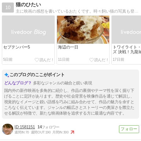
猫のひたい
10
主に映画の感想を書いているおたくです。時々飼い猫の写真も登場します。
セプテンバー5
海辺の一日
トワイライト
ズ 決戦！九龍
5日前
11日前
17日前
このブログのここがポイント
多彩なジャンルの融合と鋭い表現
国内外の新作映画を多角的に紹介し、作品の裏側やテーマ性を深く掘り下
げることに定評があります。歴史や社会背景を映像作品を通じて解説し、
視覚的なイメージと鋭い語感を巧みに組み合わせて、作品の魅力を余すと
ころなく伝えています。ジャンルの幅広さとストーリーの奥深さを際立た
せる解説が特徴で、新たな映画体験を追求する方に最適な内容です。
1581151
14
週間IN:
70
週間OUT:
190
月間IN:
300