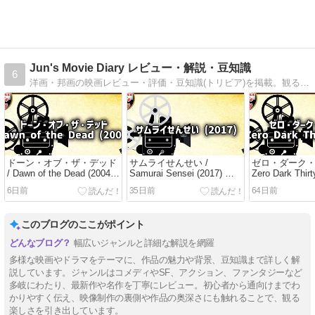
Jun's Movie Diary レビュー・解説・豆知識
6
洋画・邦画の映画レビュー・評価・豆知識(トリビア)を掲載。観る前に知りたい情報を網羅した映画情報サイト。
ドーン・オブ・ザ・デッド
サムライせんせい /
ゼロ・ダーク・
/ Dawn of the Dead (2004)
Samurai Sensei (2017) 侍
Zero Dark Thir
ゾンビ激闘 / レビュー・解
教師奮闘 / レビュー・解
跡の執念 / レ
6日前
35日前
64日前
説・映画情報
説・映画情報
説・映画情報
このブログのここがポイント
幅広いジャンルと詳細な解説を網羅
多様な映画やドラマをテーマに、作品の魅力や背景、豆知識まで詳しく解
説しています。ジャンルはコメディやSF、アクション、ファンタジーなど
多岐にわたり、最新作や名作を丁寧にレビュー。初心者から通向けまでわ
かりやすく伝え、映像制作の裏側や作品の奥深さにも触れることで、観る
楽しさを引き出しています。