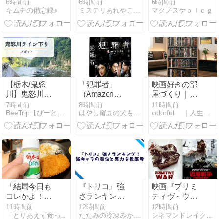
け戻る」
6時間前
6時間前
6時間前
マクノスケｂｌｏｇ
キムチの備忘録♪
ミステリあれやこれや
【栃木/鬼怒
「犯罪者」
映画好きの部
川】鬼怒川ラ
（Amazon
屋づくり｜
イン下りを徹
Prime
5000円以下で
7時間前
8時間前
11時間前
BeeTrip【びーとりっぷ】
はやし蜜豆の犬も歩けば棒に当たる、
colorful ｜人生楽しくやろうじゃないか！
底レビュー！
Video）:期待
DVDが140本
予約・料金・
以上に面白
収納できる山
所要時間＆実
い！
善のスリムオ
際どれくらい
ープンラック
濡れる？
が神すぎた件
【5万台突
破】
「結局今日も
『トリコ』強
映画『プリミ
コレかよ！」
さランキン
ティヴ・ウォ
の社畜飯
グ！最強キャ
ー 恐竜戦争』
11時間前
12時間前
12時間前
「とりあえず食ったもんＵｐ〜！！」
たたみの冷凍みかん箱
シネマンドレイク：映画感想＆レビュー
ラを徹底考察
感想（ネタバ