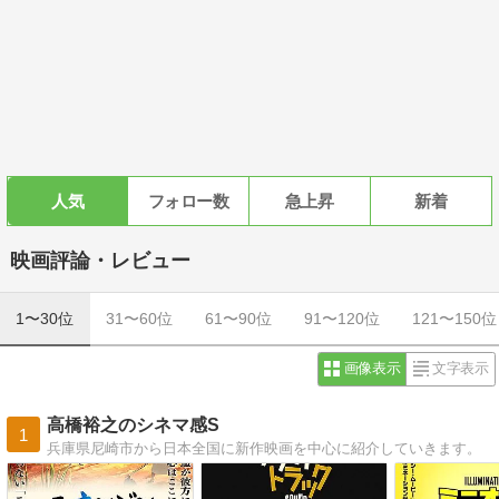
人気
フォロー数
急上昇
新着
映画評論・レビュー
1〜30位
31〜60位
61〜90位
91〜120位
121〜150位
画像表示
文字表示
高橋裕之のシネマ感S
1
兵庫県尼崎市から日本全国に新作映画を中心に紹介していきます。