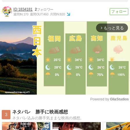
1834181
2
週間IN:
170
週間OUT:
460
月間IN:
820
もっと見る
arrow_forward_ios
Powered by 
GliaStudios
Mute
ネタバレ 勝手に映画感想
3
ネタバレ込みの勝手気ままな映画の感想。