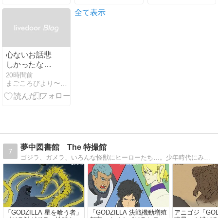
くれるグッと
（２０１５）
月8日公開情
フレーズ」
報と私感
全て表示
BEST30SP結
果｜2026年8
月6日放送
心ないお話悲
しかったな…
20時間前
まごころびより〜化学物質過敏症 電磁波過敏症 療養日記〜
夢中図書館 The 特撮館
7
ゴジラ、ガメラ、いろんな怪獣にヒーローたち…。少年時代にみんな夢中になった「特撮」の世界へようこそ。Welcome to the fantastic ’Tokusatsu' world…
「GODZILLA 星を喰う者」
「GODZILLA 決戦機動増殖
アニゴジ「GODZ