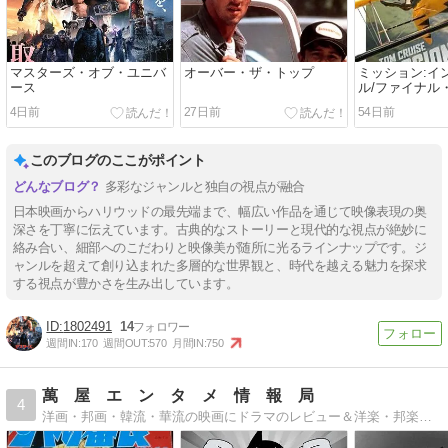
マスターズ・オブ・ユニバ
オーバー・ザ・トップ
ミッション:イ
ース
ル/ファイナル
4日前
27日前
54日前
このブログのここがポイント
多彩なジャンルと独自の視点が融合
日本映画からハリウッドの最先端まで、幅広い作品を通じて映像表現の奥
深さを丁寧に伝えています。古典的なストーリーと現代的な視点が絶妙に
絡み合い、細部へのこだわりと映像美が随所に光るラインナップです。ジ
ャンルを超えて創り込まれた多層的な世界観と、時代を越える魅力を探求
する視点が豊かさを生み出しています。
1802491
14
週間IN:
170
週間OUT:
570
月間IN:
750
萬 屋 エ ン タ メ 情 報 局
4
洋画・邦画・韓流・華流の映画にドラマのレビュー＆洋楽・邦楽・韓流・華流の音楽レビュー絶賛発信中！