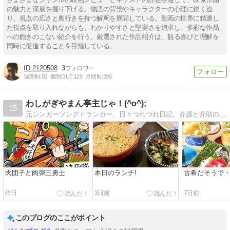
の魅力と深層を掘り下げる。物語の背景やキャラクターの心理に鋭く迫
り、視点の広さと奥行きを持つ解釈を展開している。動画の世界に精通し
た視点を取り入れながらも、わかりやすさと堅実さを追求し、多彩な作品
への飽きのこない紹介を行う。厳選された作品紹介は、観る喜びと理解を
同時に促進することを目指している。
2120508
3
週間IN:
50
週間OUT:
120
月間IN:
290
わしがぎやまん亭主じゃ！(^o^);
15
元シンガーソングドランカー。日々つれづれ日記。介護と介助の日々。猫と机上の趣味。
肉団子と肉弾三勇士
本日のランチ!
古希だそうで・・・
昨日
3日前
7日前
このブログのここがポイント