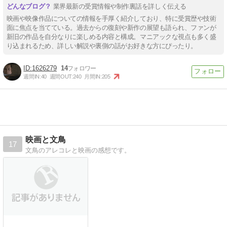
業界最新の受賞情報や制作裏話を詳しく伝える
映画や映像作品についての情報を手厚く紹介しており、特に受賞歴や技術
面に焦点を当てている。過去からの復刻や新作の展望も語られ、ファンが
新旧の作品を自分なりに楽しめる内容と構成。マニアックな視点も多く盛
り込まれるため、詳しい解説や裏側の話がお好きな方にぴったり。
1626279
14
週間IN:
40
週間OUT:
240
月間IN:
205
映画と文鳥
17
文鳥のアレコレと映画の感想です。