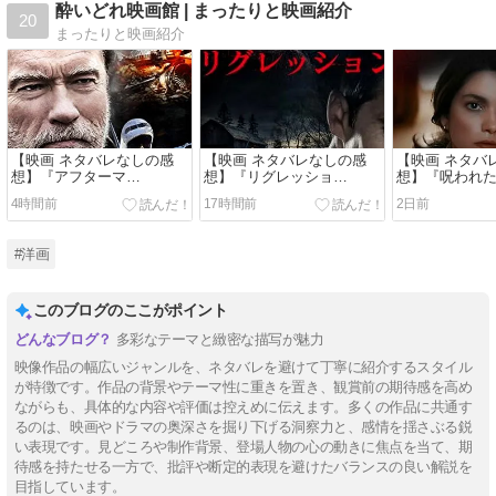
酔いどれ映画館 | まったりと映画紹介
20
まったりと映画紹介
【映画 ネタバレなしの感
【映画 ネタバレなしの感
【映画 ネタバ
想】『アフターマ
想】『リグレッショ
想】『呪われた絵
ス:Aftermath』（２０１
ン:Regression』（２０１
Well』（２０
4時間前
17時間前
2日前
７）
５）
#洋画
このブログのここがポイント
多彩なテーマと緻密な描写が魅力
映像作品の幅広いジャンルを、ネタバレを避けて丁寧に紹介するスタイル
が特徴です。作品の背景やテーマ性に重きを置き、観賞前の期待感を高め
ながらも、具体的な内容や評価は控えめに伝えます。多くの作品に共通す
るのは、映画やドラマの奥深さを掘り下げる洞察力と、感情を揺さぶる鋭
い表現です。見どころや制作背景、登場人物の心の動きに焦点を当て、期
待感を持たせる一方で、批評や断定的表現を避けたバランスの良い解説を
目指しています。