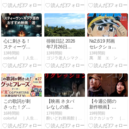
レ）…戦争よ
りも恐竜を愛
そう
心に刺さる！
徘徊日記 2026
№2,619 邦画
スティーヴ
年7月26日
セレクション
ン・キング原
（日）「横川
（アニメ） “
13時間前
13時間前
13時間前
colorful ｜人生楽しくやろうじゃないか！
ゴジラ老人シマクマ君の日々
萬 屋 エ ン タ メ 情 報 局
作おすすめ映
の僧都ってい
夕やけ番長 ”
画7選【ホラ
たの？」比叡
ーから感動の
山あたり その
ヒューマンド
2
ラマまで】
この歌詞が刺
【映画 ネタバ
【今週公開の
さった！グッ
レなしの感
新作映画】
とフレーズ
想】『リグレ
『ゴースト・
16時間前
17時間前
19時間前
colorful ｜人生楽しくやろうじゃないか！
酔いどれ映画館 | まったりと映画紹介
ロクカジョウ ［映画や商品を紹介］
★「夏に心を
ッショ
オブ・ウエ
アツくさせて
ン:Regression』
ノ』2026年8