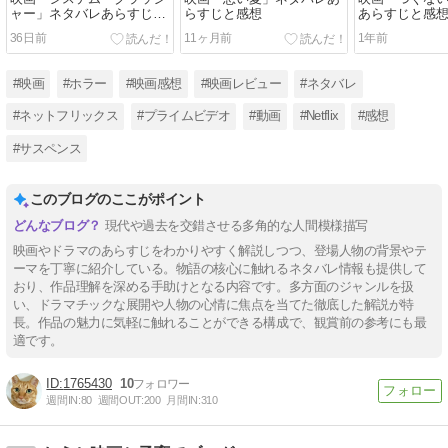
ャー」ネタバレあらすじと
らすじと感想
あらすじと感
感想
36日前
11ヶ月前
1年前
#映画
#ホラー
#映画感想
#映画レビュー
#ネタバレ
#ネットフリックス
#プライムビデオ
#動画
#Netflix
#感想
#サスペンス
このブログのここがポイント
現代や過去を交錯させる多角的な人間模様描写
映画やドラマのあらすじをわかりやすく解説しつつ、登場人物の背景やテ
ーマを丁寧に紹介している。物語の核心に触れるネタバレ情報も提供して
おり、作品理解を深める手助けとなる内容です。多方面のジャンルを扱
い、ドラマチックな展開や人物の心情に焦点を当てた徹底した解説が特
長。作品の魅力に気軽に触れることができる構成で、観賞前の参考にも最
適です。
1765430
10
週間IN:
80
週間OUT:
200
月間IN:
310