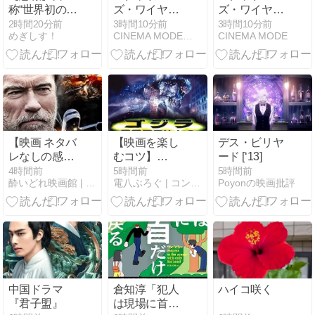
称“世界初の男
ズ・ワイヤ
ズ・ワイヤ
性VTuber”「ば
ー」【ネタバ
ー」【ネタバ
2時間20分前
3時間10分前
3時間10分前
めぎしす！
CINEMA MODE｜映画の感想/レビューブログ
CINEMA MODE
あちゃる」が
レ感想】滑稽
レ感想】滑稽
引退を発表
な犯人トニー
な犯人トニー
【アイドル
が問いかける
が問いかける
部】
「狂っている
「狂っている
のは誰だ？」
のは誰だ？」
【映画 ネタバ
【映画を楽し
デス・ビリヤ
レなしの感
むコツ】
ード [‘13]
想】『アフタ
vol.239 映画
4時間前
5時間前
5時間前
酔いどれ映画館 | まったりと映画紹介
電八ぶろぐ | コンテンツ＆グルメ
Poyonの映画批評
ーマ
『GODZILLA』
ス:Aftermath』
(1998)完全網
（２０１７）
羅！「ゴジ
ラ」から「神
(God)」が消え
た日？エメゴ
ジが遺した功
罪と令和の再
中国ドラマ
倉知淳「犯人
ハイコ咲く
評価を徹底解
『君子盟』
は現場に首だ
説・考察