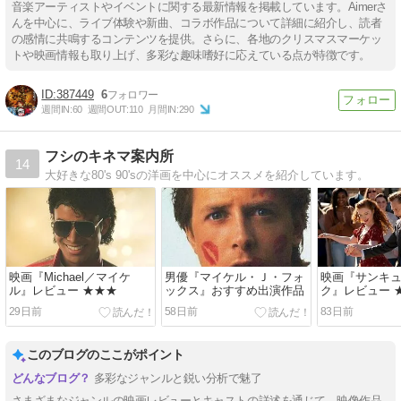
音楽アーティストやイベントに関する最新情報を掲載しています。Aimerさ
んを中心に、ライブ体験や新曲、コラボ作品について詳細に紹介し、読者
の感情に共鳴するコンテンツを提供。さらに、各地のクリスマスマーケッ
トや映画情報も取り上げ、多彩な趣味嗜好に応えている点が特徴です。
387449
6
週間IN:
60
週間OUT:
110
月間IN:
290
フシのキネマ案内所
14
大好きな80's 90'sの洋画を中心にオススメを紹介しています。
映画『Michael／マイケ
男優『マイケル・Ｊ・フォ
映画『サンキ
ル』レビュー ★★★
ックス』おすすめ出演作品
ク』レビュー 
29日前
58日前
83日前
このブログのここがポイント
多彩なジャンルと鋭い分析で魅了
さまざまなジャンルの映画レビューとキャストの詳述を通じて、映像作品