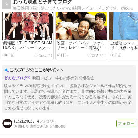
おうち映画と子育てブログ
9
毎日映画を観て過ごしたいママの映画レビューブログです。姉妹を育てながらの子育て関連記事も載せてます！
劇場版「THE FIRST SLAM
映画「サバイバル・ファミ
虫退治にペッ
DUNK」レビュー！大人気
リー」レビュー！電気が使
用！虫嫌いな
バスケ映画/スラムダンク/
えない！ありそうな災害に
た！Ｇやクモ
30日前
48日前
68日前
映像と音楽に魅了されろ
どう立ち向かう？
う
このブログのここがポイント
映画レビュー中心の多角的情報発信
映画やドラマの鑑賞記録をメインに、多種多様なジャンルの作品紹介を展
開しています。話題作から隠れた名作まで、具体的な感想と共に魅力を余
すところなく伝え、読者の趣味を深める一助となる内容です。さらに、実
用的な日常のアイデアや情報も散りばめ、エンタメと実生活の両面から楽
しめる構成になっています。
2124633
4
週間IN:
70
週間OUT:
50
月間IN:
480