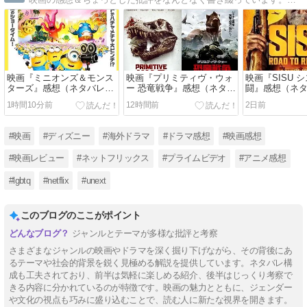
映画『ミニオンズ＆モンス
映画『プリミティヴ・ウォ
映画『SISU 
ターズ』感想（ネタバレ）
ー 恐竜戦争』感想（ネタバ
闘』感想（ネ
…ハリウッド黎明期は楽し
レ）…戦争よりも恐竜を愛
SISU2は老人
1時間10分前
12時間前
2日前
い！
そう
#映画
#ディズニー
#海外ドラマ
#ドラマ感想
#映画感想
#映画レビュー
#ネットフリックス
#プライムビデオ
#アニメ感想
#lgbtq
#netflix
#unext
このブログのここがポイント
ジャンルとテーマが多様な批評と考察
さまざまなジャンルの映画やドラマを深く掘り下げながら、その背後にあ
るテーマや社会的背景を鋭く見極める解説を提供しています。ネタバレ構
成も工夫されており、前半は気軽に楽しめる紹介、後半はじっくり考察で
きる内容に分かれているのが特徴です。映画の魅力とともに、ジェンダー
や文化の視点も巧みに盛り込むことで、読む人に新たな視界を開きます。