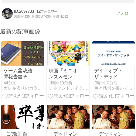
2097733
12
週間IN:
135
週間OUT:
630
月間IN:
612
最新の記事画像
ゲーム盆栽結
映画『ミニオ
デイ・オブ・
果報告書その
ンズ＆モンス
ザ・デッド
43 FINAL
ターズ』感想
44分前
1時間10分前
2時間10分前
ガレキ漁りのカラスダイアリー
シネマンドレイク：映画感想＆レビュー
色々感想を書いて置いておく場所
FANTASY Ⅵ
（ネタバレ）
ピクセルリマ
…ハリウッド
スター お留守
黎明期は楽し
番&番外編
い！
【悲報】自
「デッドマン
「デッドマン