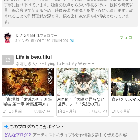
丁寧に掘り下げています。独自の視点から深い考察を行い、技術や時代背
景、舞台裏まで伝えるため、映像表現の奥深さを柔らかに伝達します。読
まれることで作品理解が深まり、観る楽しみが膨らむ構成となっていま
す。
2137889
1
週間IN:
60
週間OUT:
170
月間IN:
290
Life is beautiful
13
素晴しき人生〜Trying To Find My Way〜〜
『劇場版「鬼滅の刃」無限
Aimer／『太陽が昇らない
夜のクリスマ
城編 第一章 猗窩座再来』
世界』／『「鬼滅の刃」無
限城編』
1年1ヶ月前
1年2ヶ月前
1年8ヶ月前
このブログのここがポイント
アーティストのライブや新作情報を詳しく伝える内容