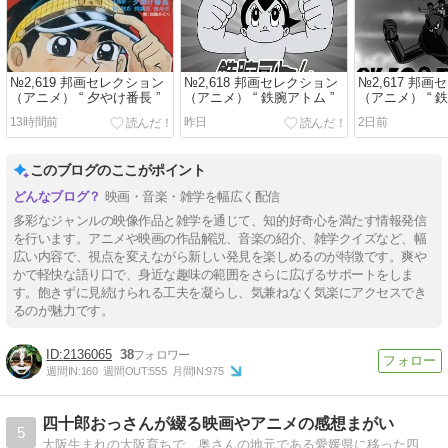
№2,619 邦画セレクション
№2,618 邦画セレクション
№2,617 邦
（アニメ） “ 夕やけ番長 ”
（アニメ） “ 鉄腕アトム ”
（アニメ） “ 鉄
13時間前
昨日
2日前
このブログのここがポイント
映画・音楽・雑学を幅広く配信
多彩なジャンルの映像作品と雑学を通じて、知的好奇心を満たす情報発信
を行います。アニメや映画の作品解説、音楽の紹介、雑学クイズなど、幅
広い内容で、視点を変えながら新しい発見を楽しめるのが特徴です。爽や
かで軽快な語り口で、身近な趣味の範囲をさらに広げるサポートをしま
す。飽きずに見続けられる工夫を凝らし、気兼ねなく気楽にアクセスでき
るのが魅力です。
2136065
38
週間IN:
160
週間OUT:
555
月間IN:
975
四十郎おっさんが綴る映画やアニメの感想まがい
5
大阪生まれの大阪育ちで、奥さんの地元である愛媛県に移った四十郎のおっさんが書き綴っていく日記。本ブログではホラー映画以外の作品の感想を綴っております。