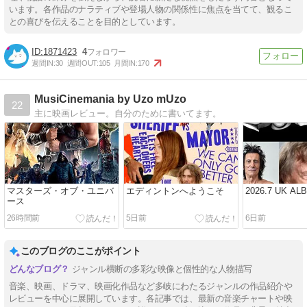
います。各作品のナラティブや登場人物の関係性に焦点を当てて、観るこ
との喜びを伝えることを目的としています。
1871423
4
週間IN:
30
週間OUT:
105
月間IN:
170
MusiCinemania by Uzo mUzo
22
主に映画レビュー。自分のために書いてます。
マスターズ・オブ・ユニバ
エディントンへようこそ
2026.7 UK AL
ース
26時間前
5日前
6日前
このブログのここがポイント
ジャンル横断の多彩な映像と個性的な人物描写
音楽、映画、ドラマ、映画化作品など多岐にわたるジャンルの作品紹介や
レビューを中心に展開しています。各記事では、最新の音楽チャートや映