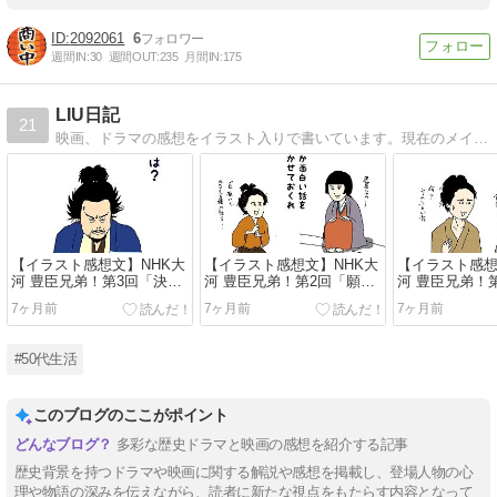
2092061
6
週間IN:
30
週間OUT:
235
月間IN:
175
LIU日記
21
映画、ドラマの感想をイラスト入りで書いています。現在のメインはNHK大河ドラマ「青天を衝け」です。
【イラスト感想文】NHK大
【イラスト感想文】NHK大
【イラスト感想
河 豊臣兄弟！第3回「決戦
河 豊臣兄弟！第2回「願い
河 豊臣兄弟！
前夜」
の鐘」
の猿」
7ヶ月前
7ヶ月前
7ヶ月前
#50代生活
このブログのここがポイント
多彩な歴史ドラマと映画の感想を紹介する記事
歴史背景を持つドラマや映画に関する解説や感想を掲載し、登場人物の心
理や物語の深みを伝えながら、読者に新たな視点をもたらす内容となって