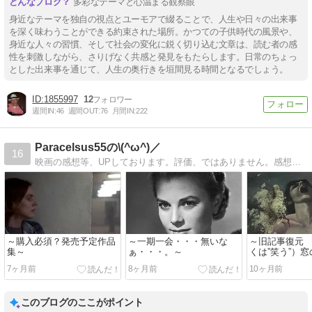
多彩なテーマと心温まる観察眼
身近なテーマを独自の視点とユーモアで綴ることで、人生や日々の出来事
を深く味わうことができる約束された場所。かつての子供時代の風景や、
身近な人々の習慣、そして社会の変化に鋭く切り込む文章は、読む者の感
性を刺激しながら、さりげなく共感と発見をもたらします。日常のちょっ
とした出来事を通じて、人生の奥行きを垣間見る時間となるでしょう。
1855997
12
週間IN:
46
週間OUT:
76
月間IN:
222
Paracelsus55の\(^ω^)／
16
映画の感想等、UPしております。評価、ではありません。感想。評価出来る程、偉くはないですから〜。
～購入必須？発売予定作品
～一期一会・・・無いな
～旧記事復元 
集～
ぁ・・・。～
くは”笑う”）窓
仮＞』 → 日
7ヶ月前
8ヶ月前
10ヶ月前
このブログのここがポイント