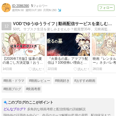
2086390
5
週間IN:
60
週間OUT:
180
月間IN:
290
VODでゆうゆうライフ | 動画配信サービスを楽しむサイト
12
50代、サブスク生活を楽しみませんか？鑑賞歴35年、元映画監督の妻との会話をヒントに、心に残る映画やドラマ、各配信サービスの特徴を穏やかに綴っています。年間800時間の視聴記録が、同世代の方への快適な動画ライフのヒントになれば嬉しいです。
【2026年7月版】猛暑の夏
『火垂るの墓』アマプラ配
映画『レンタ
の過ごし方決定版！おうち
信は？100倍怖い理由と
ー』ネタバレ
時間が劇的に変わる動画配
3000円の謎
配信はどこで
14日前
22日前
28日前
信サービス比較と視聴ガイ
ド
#映画・ドラマ
#映画レビュー
#映画好き
#おすすめ映画
#映画ブログ
#映画考察
このブログのここがポイント
多角的な映画考察と配信情報の詳細解説
国内外の話題作を中心に、作品のテーマ解釈や監督の意図、配信状況まで