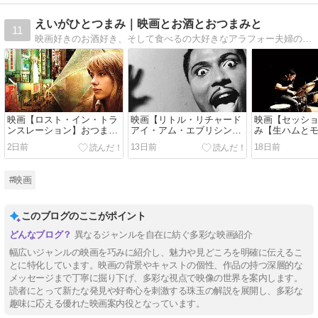
えいがひとつまみ｜映画とお酒とおつまみと
11
映画好きのお酒好き、そして食べるの大好きなアラフォー夫婦の日常。毎日の晩酌のおつまみは一本の映画。映画制作経験があったりするころっぷの映画レビューにどうぞお付き合い下さい！
映画【ロスト・イン・トラ
映画【リトル・リチャード
映画【セッシ
ンスレーション】おつまみ
アイ・アム・エブリシン
み【生ハムと
【フライドチキンと夏野菜
グ】おつまみ【海老揚げ春
チーズのサラ
2日前
13日前
18日前
マリネ】
巻き】
#映画
このブログのここがポイント
異なるジャンルを自在に紡ぐ多彩な映画紹介
幅広いジャンルの映画を巧みに紹介し、魅力や見どころを明確に伝えるこ
とに特化しています。映画の背景やキャストの個性、作品の持つ深層的な
メッセージまで丁寧に掘り下げ、多彩な視点で映像の世界を案内します。
読者にとって新たな発見や好奇心を刺激する珠玉の解説を展開し、多彩な
趣味に応える優れた映画案内役となっています。