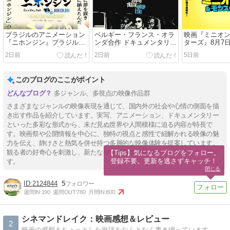
ブラジルのアニメーション
ベルギー・フランス・オラ
映画『ミニオ
『ニホンジン』ブラジルの
ンダ合作 ドキュメンタリー
ターズ』8月7
アニメーション 『ニホンジ
映画 『叛逆のサウンドトラ
ロードショー公
2日前
2日前
5日前
ン』
ック』８月７日（金）公開
ゃんも楽しめ
HIRO×HIRO=H
作語り
このブログのここがポイント
多ジャンル、多視点の映像作品群
さまざまなジャンルの映像表現を通じて、国内外の社会や心情の側面を描
き出す作品を紹介しています。実写、アニメーション、ドキュメンタリー
といった多彩な形式から、未だ見ぬ世界や人間模様に迫る内容が特長で
す。映画祭や公開情報を中心に、独特の視点と感性で紐解かれる映像の魅
力を伝え、静けさと熱気を併せ持つ多層的な映像体験を提案しています。
観る者の好奇心を刺激し、新たな発見と共感を呼び起こすラインナップで
【Tips】気になるブログをフォロー。

登録不要。更新を逃さずキャッチ！
す。
閉じる
2124844
5
週間IN:
190
週間OUT:
780
月間IN:
800
シネマンドレイク：映画感想＆レビュー
2
映画の感想＆ちょっとした批評をなんとなく書き綴っています。ネタバレもあるので注意です。