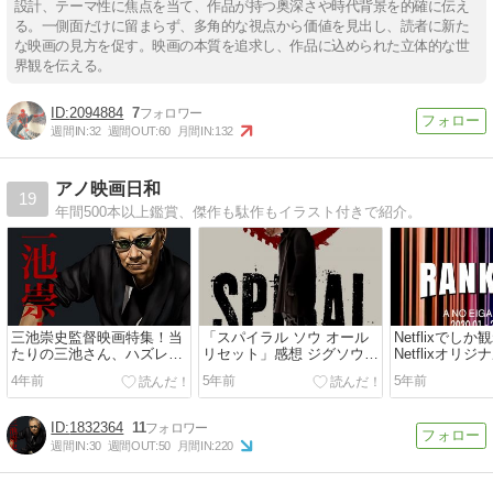
設計、テーマ性に焦点を当て、作品が持つ奥深さや時代背景を的確に伝え
る。一側面だけに留まらず、多角的な視点から価値を見出し、読者に新た
な映画の見方を促す。映画の本質を追求し、作品に込められた立体的な世
界観を伝える。
2094884
7
週間IN:
32
週間OUT:
60
月間IN:
132
アノ映画日和
19
年間500本以上鑑賞、傑作も駄作もイラスト付きで紹介。
三池崇史監督映画特集！当
「スパイラル ソウ オール
Netflixでし
たりの三池さん、ハズレの
リセット」感想 ジグソウと
Netflixオリ
三池さん
の決別、今度のSAWはココ
キング2020
4年前
5年前
5年前
が違う！
1832364
11
週間IN:
30
週間OUT:
50
月間IN:
220