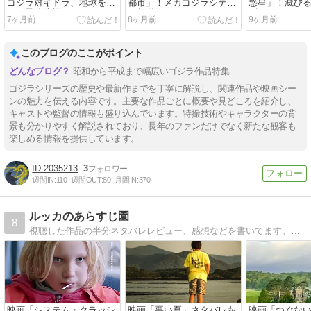
ゴジラ対ギドラ、地球をか
都市」！メカゴジラシティ
惑星」！滅び
けた最終決戦
が起動する…
ゴジラか…
7ヶ月前
8ヶ月前
9ヶ月前
このブログのここがポイント
昭和から平成まで幅広いゴジラ作品特集
ゴジラシリーズの歴史や最新作までを丁寧に解説し、関連作品や映画シー
ンの魅力を伝える内容です。主要な作品ごとに概要や見どころを紹介し、
キャストや監督の情報も盛り込んでいます。特撮技術やキャラクターの背
景も分かりやすく解説されており、長年のファンだけでなく新たな観客も
楽しめる情報を提供しています。
2035213
3
週間IN:
110
週間OUT:
80
月間IN:
370
ルッカのあらすじ園
8
視聴した作品の半分ネタバレレビュー、感想などを書いてます。遊びに来てね。
映画「システム・クラッシ
映画「悪い夏」ネタバレあ
映画「つぐな