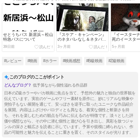
せとうちバス 新居浜～松山
『スケア・キャンペーン』
『イースター
特急バスについて
のネタバレなし＆ネタバレ
死のイースタ
あり感想／オチ、もっと頑
のネタバレあ
39日前
3ヶ月前
5ヶ月前
張れるだろ！って思ってし
ころがなさす
まうB級ホラー映画
日本のZ級ホラ
#レビュー
#映画
#ホラー
#映画感想
#B級映画
#Z級映画
このブログのここがポイント
低予算ながら個性溢れる作品群
日本のZ級ホラーやバカ映画に焦点を当て、予想外の魅力と独自の世界観を
伝えています。実在のゲームやフリー素材を原作に、妙にリアルな映像や
突拍子もない展開を通じて、安っぽさを逆手に取ったユニークな作品紹介
を展開。内容はふざけやパロディとも異なる、着実な個性と斬新さを持
ち、それを楽しむための観点を巧みに伝えるのが特徴です。淡々とした評
価や感想ながら、その中に潜む個性と遊び心を引き出し、異彩を放つジャ
ンルの深さと幅広さを読者に示しています。予算や規模に縛られない、作
品の可能性と魅力を伝えることに重きを置く、そのスタイルが光ります。