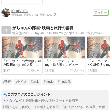
1850176
週間IN:
36
週間OUT:
51
月間IN:
159
がちゃんの部屋~映画と旅行の偏愛
18
輸入盤DVD/Blu-ray/4K UHD Blu-rayとApple TV 4Kで見た映画のレビューと、国内、海外で体験した旅行記、佐野元春をはじめとするライブレポート
『ピーウィーの大冒険』4K
『ミッドサマー』Blu-
『スーパーマン
UHD Blu-ray（輸入盤）レ
ray（輸入盤）レビュー｜太
4K UHD Blu
ビュー｜盗まれた自転車を
陽が沈まない村で、喪失し
レビュー｜傷
5日前
12日前
19日前
追って全米横断。ティム・
た女性が新たな“家族”を得
がらも人間を
バートンの原点が詰まった
る。明るさが恐怖を増幅す
DCユニバース
奇想天外なロードムービー
る異色ホラー【SDR / dts-
スーパーヒーロー
#旅行
#ライブ
#apple
#movie
#movie4k
【Dolby Vision / dts-HD
HD MA】
Vision / Dolb
MA】
このブログのここがポイント
最新技術と鋭い表現が融合した映画評
話題作を鋭く解説し、その魅力を徹底的に掘り下げている。映像美、音響