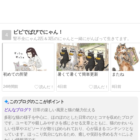
ビビでばびでにゃん！
4
腎不全にゃん2匹＆3匹のにゃんと一緒にがんばって生きてます。
初めての所望
暑くて暑くて簡単更新
またね
24時間前
4日前
8日前
このブログのここがポイント
日常の楽しい風景と猫の魅力伝える
多彩な猫の様子を中心に、ほのぼのとした日常のひとコマを収めたブログ
です。ユーモアや親しみやすさを感じさせる文章とともに、猫のかわいら
しい仕草やエピソードが散りばめられており、心が温まるコンテンツとな
っています。ほっこり気分になれるため、癒しや笑顔を求める方々にふさ
わしい情報源です。