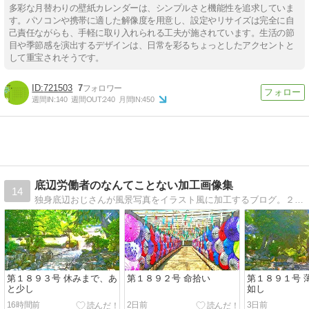
多彩な月替わりの壁紙カレンダーは、シンプルさと機能性を追求していま
す。パソコンや携帯に適した解像度を用意し、設定やリサイズは完全に自
己責任ながらも、手軽に取り入れられる工夫が施されています。生活の節
目や季節感を演出するデザインは、日常を彩るちょっとしたアクセントと
して重宝されそうです。
721503
7
週間IN:
140
週間OUT:
240
月間IN:
450
底辺労働者のなんてことない加工画像集
14
独身底辺おじさんが風景写真をイラスト風に加工するブログ。２０２３年６月１４日に４度目のブログタイトル変更。旧タイトル-底辺ひせいき労働者のなんてことない加工画像集旧タイトル-底辺Wワーカーのなんてことない加工画像集
第１８９３号 休みまで、あ
第１８９２号 命拾い
第１８９１号 
と少し
如し
16時間前
2日前
3日前