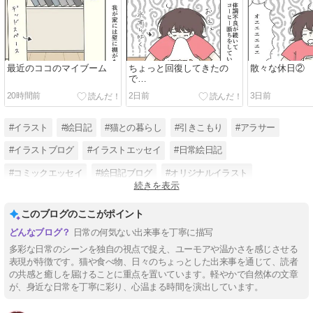
最近のココのマイブーム
ちょっと回復してきたの
散々な休日②
で…
20時間前
2日前
3日前
#イラスト
#絵日記
#猫との暮らし
#引きこもり
#アラサー
#イラストブログ
#イラストエッセイ
#日常絵日記
#コミックエッセイ
#絵日記ブログ
#オリジナルイラスト
続きを表示
#気まぐれ日記
このブログのここがポイント
日常の何気ない出来事を丁寧に描写
多彩な日常のシーンを独自の視点で捉え、ユーモアや温かさを感じさせる
表現が特徴です。猫や食べ物、日々のちょっとした出来事を通じて、読者
の共感と癒しを届けることに重点を置いています。軽やかで自然体の文章
が、身近な日常を丁寧に彩り、心温まる時間を演出しています。