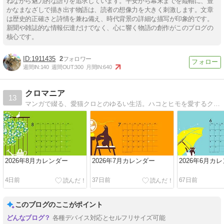
ねながら魅力的な語りを追求しています。平安から幕末までを縦軸に、豊
かなまなざしで描き出す物語は、読者の想像力を大きく刺激します。文章
は歴史的正確さと詩情を兼ね備え、時代背景の詳細な描写が印象的です。
新聞や雑誌的な情報伝達だけでなく、心に響く物語の創作がこのブログの
核心です。
1911435
2
週間IN:
140
週間OUT:
300
月間IN:
640
クロマニア
13
マンガで綴る、愛猫クロとのゆるい生活。ハコとヒモを愛するクロネコとサケとハナに溺れるオバサンのグダグダな日常。
2026年8月カレンダー
2026年7月カレンダー
2026年6月カ
4日前
37日前
67日前
このブログのここがポイント
各種デバイス対応とセルフリサイズ可能