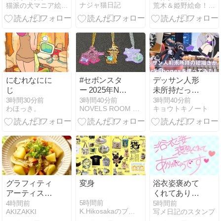
ナジャ猫日記
猫派の犬マニア絵本作家・私は私を生きる！
荒木＆姫野絵命！？のグシ裕美のお絵かき攻撃！！
ら始まった絵
の練習方法
にむれなにに
#セボンスタ
デッサン人形
じ
ー 2025年No.2
未所持だった
シリーズ、3
私が
3時間30分前
3時間40分前
3時間40分前
わほっき。
NOVELS ROOM - 楽天ブログ
キョウトキノート
個買ったんだ
「Stickybones」
ぞぃ！！
を体験レビュ
ー【作例あ
り】
グラフィティ
変身
浴衣姿褒めて
アーティスト
くれてありが
コス！幸秋ち
とうです
5時間前
4時間前
5時間前
K.Hikosakaのブログ
AKIZAKKI
写メ日記のスタンプ
ゃんとお絵描