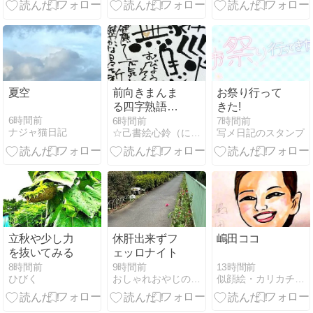
きタイムアタ
ックで「ツナ
じゃが」レシ
ピ♪
夏空
前向きまんま
お祭り行って
る四字熟語シ
きた!
リーズ 75 無
6時間前
6時間前
7時間前
ナジャ猫日記
☆己書絵心鈴（にこりん）道場☆ワクワク《筆文字★絵手紙》
写メ日記のスタンプ
病息災
立秋や少し力
休肝出来ずフ
嶋田ココ
を抜いてみる
ェッロナイト
13時間前
8時間前
9時間前
似顔絵・カリカチュアhikarikokoroのblog
ひびく
おしゃれおやじのボナペティレシピ