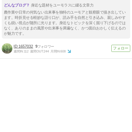
身近な題材をユーモラスに綴る文章力
農作業や日常の何気ない出来事を独特のユーモアと観察眼で描き出してい
ます。時折見せる軽妙な語り口が、読み手を自然と引き込み、親しみやす
くも鋭い視点が随所に光ります。身近なトピックを深く掘り下げるのでは
なく、ありのままの風景や出来事を満遍なく、かつ面白おかしく伝えるの
が魅力です。
1657032
9
週間IN:
112
週間OUT:
244
月間IN:
608