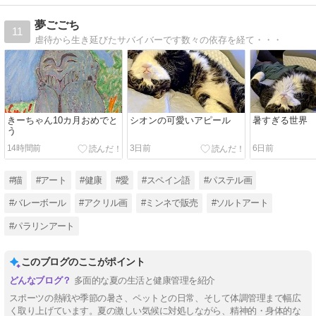
夢ごごち
11
虐待から生き延びたサバイバーです数々の依存を経て・・・
きーちゃん10カ月おめでと
シオンの可愛いアピール
暑すぎる世界
う
14時間前
3日前
6日前
#猫
#アート
#健康
#愛
#スペイン語
#パステル画
#バレーボール
#アクリル画
#ミンネで販売
#ソルトアート
#パラリンアート
このブログのここがポイント
多面的な夏の生活と健康管理を紹介
スポーツの熱戦や季節の暑さ、ペットとの日常、そして体調管理まで幅広
く取り上げています。夏の激しい気候に対処しながら、精神的・身体的な