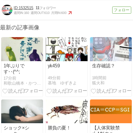
1532515
11
週間IN:
160
週間OUT:
610
月間IN:
600
最新の記事画像
1年ぶりで
yk459
生存確認？
す‥(^^;
49分前
1時間前
17分前
基地 ゆずきよ
狐火和
和歌山橋本・かつらぎの絵てがみ講師&広告ｸﾘｴｰﾀｰ
ショック×シ
勝負の夏！
【人体実験禁