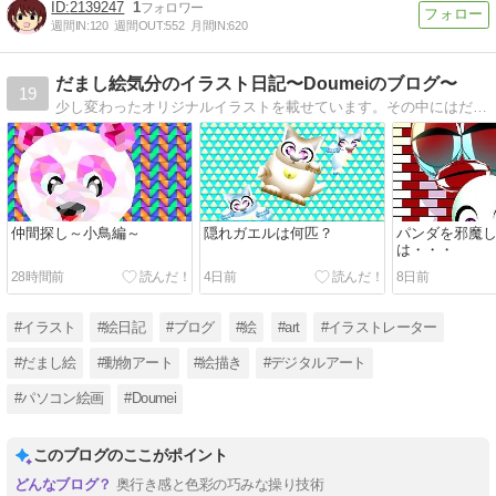
2139247
1
週間IN:
120
週間OUT:
552
月間IN:
620
だまし絵気分のイラスト日記〜Doumeiのブログ〜
19
少し変わったオリジナルイラストを載せています。その中にはだまし絵を含ませた作品や･･時には間違い探しの作品等を更新しています。
仲間探し～小鳥編～
隠れガエルは何匹？
パンダを邪魔
は・・・
28時間前
4日前
8日前
#イラスト
#絵日記
#ブログ
#絵
#art
#イラストレーター
#だまし絵
#動物アート
#絵描き
#デジタルアート
#パソコン絵画
#Doumei
このブログのここがポイント
奥行き感と色彩の巧みな操り技術