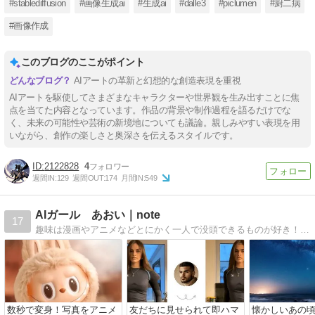
#stablediffusion
#画像生成ai
#生成ai
#dalle3
#piclumen
#厨二病
#画像作成
このブログのここがポイント
AIアートの革新と幻想的な創造表現を重視
AIアートを駆使してさまざまなキャラクターや世界観を生み出すことに焦
点を当てた内容となっています。作品の背景や制作過程を語るだけでな
く、未来の可能性や芸術の新境地についても議論。親しみやすい表現を用
いながら、創作の楽しさと奥深さを伝えるスタイルです。
2122828
4
週間IN:
129
週間OUT:
174
月間IN:
549
AIガール あおい｜note
17
趣味は漫画やアニメなどとにかく一人で没頭できるものが好き！ そんな私は小さいころから暇あれば絵を描き、愛し、大人になったら絶対漫画家になろうと思ってました。 そんな私がAIと出会った。
数秒で変身！写真をアニメ
友だちに見せられて即ハマ
懐かしいあの