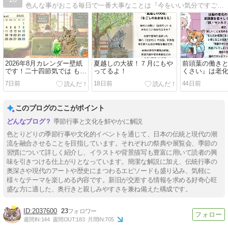
色んな事がおこる毎日で一番大事なことは『今をいい気分ですごすこと！』と気が付きました！読んだ本やトピックスから気になったワードを取り上げてニャンコのイラストと共に書いています。自分の楽しい！を見つけてね。
2026年8月カレンダー壁紙
夏越しの大祓！７月にもや
前頭葉の働き
です！二十四節気では もう
ってるよ！
くさい』は老
秋！？
だ！
7日前
18日前
44日前
このブログのここがポイント
季節行事と文化を鮮やかに解説
色とりどりの季節行事や文化的イベントを通じて、日本の伝統と現代の潮
流を融合させることを目指しています。それぞれの祭典や展覧会、季節の
習慣について詳しく紹介し、イラストや背景描写も豊富に用いて読者の興
味を引きつける仕上がりとなっています。簡潔な解説に加え、伝統行事の
奥深さや現代のアートや歴史にまつわるエピソードも盛り込み、気軽に
様々なテーマを楽しめる内容です。新旧が交差する情報を求める好奇心旺
盛な方に適した、奥行きと親しみやすさを兼ね備えた構成です。
2037600
23
週間IN:
144
週間OUT:
183
月間IN:
705