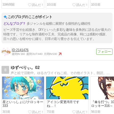
33時間前
10日前
10日前
このブログのここがポイント
多ジャンルを縦横に展開する個性的な継続性
ビーズ手芸やお絵描き、DIYといった多彩な趣味を多角的に語る点が最大の
特徴です。リアルな制作過程や工夫、完成品の画像、時には感動や感謝、
日々の思いを軽やかに綴り、日常の彩り豊かさを伝えています。
2141476
週間IN:
160
週間OUT:
440
月間IN:
530
ゆずべりぃ。02
8
声と絵で活動中。ゆるカワイイねこ絵、その他イラスト、朗読、企画参加、趣味や日常のこと、グッズ販売のお知らせなど。現在はイラスト・クロッキー練習をメインに更新中です。
星といっしょに/クロッキー
アイコン変更/8月です
『傘を打つ』1
333
ね…！
ロッキー316～
3日前
7日前
56日前