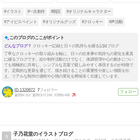
#イラスト
#一次創作
#朗読
#オリジナルキャラクター
#アイビスペイント
#オリジナルグッズ
#クロッキー
#声活動
このブログのここがポイント
クロッキー記録と日々の気持ちを綴る記録ブログ
丁寧なクロッキーの取り組みを軸に、日々の出来事や気持ちの変化を素直
に綴るブログです。絵や制作活動だけでなく、体調管理や心の動きについ
ても積極的に共有し、シンプルな言葉で親しみやすく表現するのが特徴で
す。定期的な更新を通じて、描き続けることの重要性や楽しい側面を伝
え、リアルな制作の過程や心情の変化を興味深く伝達しています。
1320872
7
週間IN:
152
週間OUT:
248
月間IN:
496
子乃花堂のイラストブログ
9