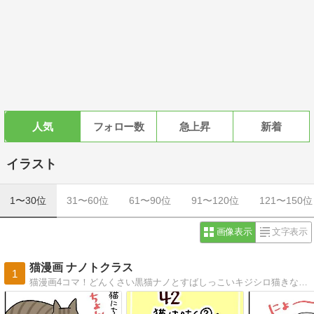
人気
フォロー数
急上昇
新着
イラスト
1〜30位
31〜60位
61〜90位
91〜120位
121〜150位
画像表示
文字表示
猫漫画 ナノトクラス
1
猫漫画4コマ！どんくさい黒猫ナノとすばしっこいキジシロ猫きなこの毎日。ときどき猫バカ息子と猫使い娘も出てきます。ほっこりしてもらえたらうれしい！