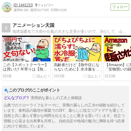
1441210
9
週間IN:
260
週間OUT:
300
月間IN:
1100
アニメーション天国
6
地球温暖化で大雨や台風の大きな災害が多いので、決心して、山の中の古民家に引っ越してきた年金暮らしの夫婦の日記です。よしのたまきちのペンネームで、以前は漫画家もしていました。
この【スポットクーラー】
高齢者だけど【熱中症にな
【Amazon】
は買いだ! 年寄りは【熱中
らないために】水冷服を買
「安物買いの
症】にならんように命は自
ってみた 2267円クールベ
アルな動画で
5日前
13日前
21日前
分で守ろう! 【老後は年金
スト 着て見ました【老後は
金で田舎暮ら
で田舎暮らし】
年金で田舎暮らし】
このブログのここがポイント
実用的な暮らしの工夫と体験談
山奥でのスローライフをテーマに、実際の暮らしの工夫や経験を紹介して
います。食料品の栽培や家庭でのDIY、暮らしに役立つアイデアを通じて、
自然と共に暮らす豊かな時間を伝えることに重きを置いています。役立つ
情報と心温まる出来事を共有し、自給自足や地域の魅力に興味を持つ読者
に向けて発信しています。