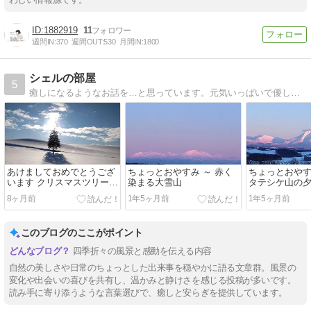
1882919
11
週間IN:
370
週間OUT:
530
月間IN:
1800
シェルの部屋
5
癒しになるようなお話を…と思っています。元気いっぱいで優しい愛犬シェル。ほのぼのくーまたん。純愛物語をご覧ください。
あけましておめでとうござ
ちょっとおやすみ ～ 赤く
ちょっとおやす
います クリスマスツリーの
染まる大雪山
タテシケ山の
木
8ヶ月前
1年5ヶ月前
1年5ヶ月前
このブログのここがポイント
四季折々の風景と感動を伝える内容
自然の美しさや日常のちょっとした出来事を穏やかに語る文章群。風景の
変化や出会いの喜びを共有し、温かみと静けさを感じる投稿が多いです。
読み手に寄り添うような言葉選びで、癒しと安らぎを提供しています。