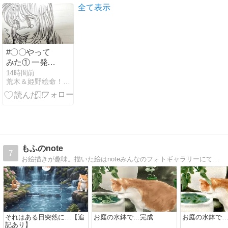
全て表示
#〇〇やって
みた① 一発描
き描きまくり
14時間前
荒木＆姫野絵命！？のグシ裕美のお絵かき攻撃！！
～(笑)
もふのnote
7
お絵描きが趣味。描いた絵はnoteみんなのフォトギャラリーにて共有中。
それはある日突然に…【追
お庭の水鉢で…完成
お庭の水鉢で
記あり】