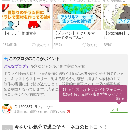
絵を描くのが大好き。デジタル、アナログ、似顔絵、少女漫画風味などなどいろんなタッチのイラストを公開しています。
【イラレ】簡単素材
【プラバン】アクリルマー
【procreat
カーで塗ってみた
し
18時間前
2日前
3日前
このブログのここがポイント
多彩なジャンルと創作意欲を刺激
ドラマや映画の魅力、作品を描く過程や創作の思考を鋭く掘り下げていま
す。キャストやストーリーに対する細やかな感想、描き方や素材の工夫、
制作の裏側にまで踏み込むことで、視覚的な表現とともに深い考察も楽し
める構成となっています。読者に新しい視点やインスピレーションを与え
【Tips】気になるブログをフォロー。

登録不要。更新を逃さずキャッチ！
るコンテンツが満載です。
閉じる
1299837
5
週間IN:
150
週間OUT:
490
月間IN:
540
今をいい気分で過ごそう！ネコのヒトコト！
10