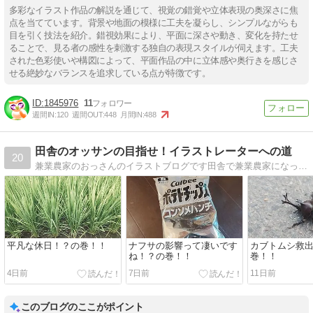
多彩なイラスト作品の解説を通じて、視覚の錯覚や立体表現の奥深さに焦
点を当てています。背景や地面の模様に工夫を凝らし、シンプルながらも
目を引く技法を紹介。錯視効果により、平面に深さや動き、変化を持たせ
ることで、見る者の感性を刺激する独自の表現スタイルが伺えます。工夫
された色彩使いや構図によって、平面作品の中に立体感や奥行きを感じさ
せる絶妙なバランスを追求している点が特徴です。
1845976
11
週間IN:
120
週間OUT:
448
月間IN:
488
田舎のオッサンの目指せ！イラストレーターへの道
20
兼業農家のおっさんのイラストブログです田舎で兼業農家になったデザイン専門学校卒の男が書いたイラストを紹介していくブログ
平凡な休日！？の巻！！
ナフサの影響って凄いです
カブトムシ救
ね！？の巻！！
巻！！
4日前
7日前
11日前
このブログのここがポイント