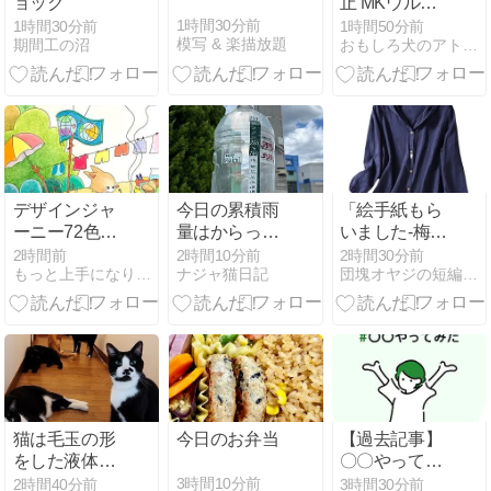
ョック
止 MKウルト
ラ禁止】テク
1時間30分前
1時間30分前
1時間50分前
模写 & 楽描放題
期間工の沼
おもしろ犬のアトリエ
ノロジー犯罪
撲滅
デザインジャ
今日の累積雨
「絵手紙もら
ーニー72色、
量はからっか
いました-梅の
全部で塗る
らの0㎜
実-」について
2時間前
2時間10分前
2時間30分前
もっと上手になりたい大人の塗り絵
ナジャ猫日記
団塊オヤジの短編小説Hatena
「マルシェの
考える
思い出」⑤完
成
猫は毛玉の形
今日のお弁当
【過去記事】
をした液体だ
〇〇やってみ
った。そこか
た①
3時間10分前
2時間40分前
3時間30分前