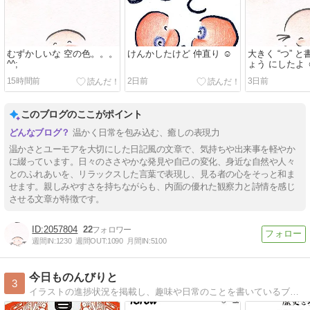
むずかしいな 空の色。。。
けんかしたけど 仲直り ☺️
大きく “つ” と
^^;
ょう にしたよ ☺
15時間前
2日前
3日前
このブログのここがポイント
温かく日常を包み込む、癒しの表現力
温かさとユーモアを大切にした日記風の文章で、気持ちや出来事を軽やか
に綴っています。日々のささやかな発見や自己の変化、身近な自然や人々
とのふれあいを、リラックスした言葉で表現し、見る者の心をそっと和ま
せます。親しみやすさを持ちながらも、内面の優れた観察力と詩情を感じ
させる文章が特徴です。
2057804
22
週間IN:
1230
週間OUT:
1090
月間IN:
5100
今日ものんびりと
3
イラストの進捗状況を掲載し、趣味や日常のことを書いているブログとなります。最近は特に『水星の魔女』を推しています。