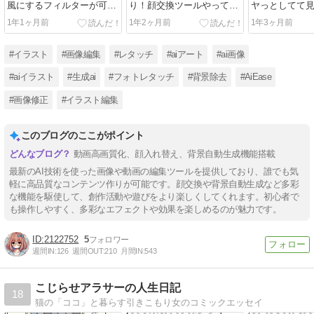
風にするフィルターが可愛
り！顔交換ツールやってみ
ヤっとしてて
すぎる♡
た
い・・そんな
1年1ヶ月前
1年2ヶ月前
1年3ヶ月前
決！！！動画
#イラスト
#画像編集
#レタッチ
#aiアート
#ai画像
#aiイラスト
#生成ai
#フォトレタッチ
#背景除去
#AiEase
#画像修正
#イラスト編集
このブログのここがポイント
動画高画質化、顔入れ替え、背景自動生成機能搭載
最新のAI技術を使った画像や動画の編集ツールを提供しており、誰でも気
軽に高品質なコンテンツ作りが可能です。顔交換や背景自動生成など多彩
な機能を駆使して、創作活動や遊びをより楽しくしてくれます。初心者で
も操作しやすく、多彩なエフェクトや効果を楽しめるのが魅力です。
2122752
5
週間IN:
126
週間OUT:
210
月間IN:
543
こじらせアラサーの人生日記
18
猫の「ココ」と暮らす引きこもり女のコミックエッセイ