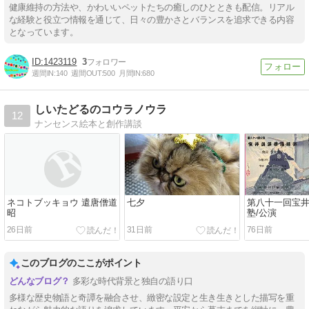
健康維持の方法や、かわいいペットたちの癒しのひとときも配信。リアル
な経験と役立つ情報を通じて、日々の豊かさとバランスを追求できる内容
となっています。
1423119
3
週間IN:
140
週間OUT:
500
月間IN:
680
しいたどるのコウラノウラ
12
ナンセンス絵本と創作講談
ネコトブッキョウ 遣唐僧道
七夕
第八十一回宝
昭
塾/公演
26日前
31日前
76日前
このブログのここがポイント
多彩な時代背景と独自の語り口
多様な歴史物語と奇譚を融合させ、緻密な設定と生き生きとした描写を重