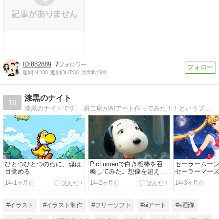
882889
7
週間IN:
130
週間OUT:
30
月間IN:
600
漆黒のナイト
16
漆黒のナイトです。 厨二病がAIアート作ってみた！！というブログです。楽しんでいきたまえ！！
ひとつひとつの点に、魂は
PicLumenで白き相棒を召
セーラームー
目覚める
喚してみた。想像を超えた
セーラーマーズ
存在、降臨！
てみた
1年1ヶ月前
1年2ヶ月前
1年3ヶ月前
#イラスト
#イラスト制作
#フリーソフト
#aiアート
#ai画像