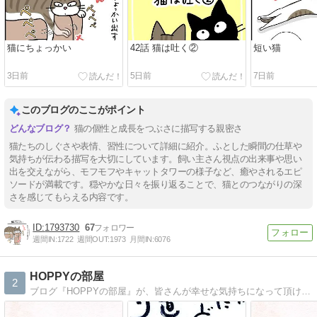
猫にちょっかい
42話 猫は吐く②
短い猫
3日前
5日前
7日前
このブログのここがポイント
猫の個性と成長をつぶさに描写する親密さ
猫たちのしぐさや表情、習性について詳細に紹介。ふとした瞬間の仕草や
気持ちが伝わる描写を大切にしています。飼い主さん視点の出来事や思い
出を交えながら、モフモフやキャットタワーの様子など、癒やされるエピ
ソードが満載です。穏やかな日々を振り返ることで、猫とのつながりの深
さを感じてもらえる内容です。
1793730
67
週間IN:
1722
週間OUT:
1973
月間IN:
6076
HOPPYの部屋
2
ブログ『HOPPYの部屋』が、皆さんが幸せな気持ちになって頂けれる一助と成れれば幸いです。