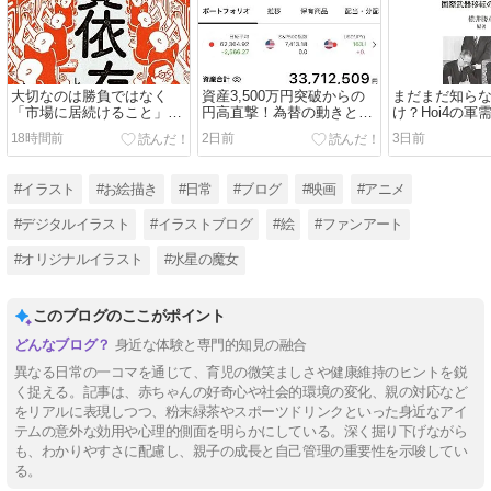
大切なのは勝負ではなく
資産3,500万円突破からの
まだまだ知ら
「市場に居続けること」～
円高直撃！為替の動きと共
け？Hoi4の軍
スマホ投資時代に必要な自
同介入の威力 #資産運用 #
（MIO） #Hoi4
18時間前
2日前
3日前
制心～ #資産運用 #株式投
株式投資 #為替 #円高 #投
#HeartsOfIro
資 #投資 #メンタルコント
資 #日常
ム #シミュレ
ロール #マインドセット #
#イラスト
#お絵描き
#日常
#ブログ
#映画
#アニメ
ブログ
#デジタルイラスト
#イラストブログ
#絵
#ファンアート
#オリジナルイラスト
#水星の魔女
このブログのここがポイント
身近な体験と専門的知見の融合
異なる日常の一コマを通じて、育児の微笑ましさや健康維持のヒントを鋭
く捉える。記事は、赤ちゃんの好奇心や社会的環境の変化、親の対応など
をリアルに表現しつつ、粉末緑茶やスポーツドリンクといった身近なアイ
テムの意外な効用や心理的側面を明らかにしている。深く掘り下げながら
も、わかりやすさに配慮し、親子の成長と自己管理の重要性を示唆してい
る。