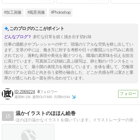
#加工画像
#風景画像
#Photoshop
このブログのここがポイント
多忙な日常を鋭く描き出す切れ味
仕事の過酷さやプレッシャーの中で、現場のリアルな空気を映し出してい
ます。文章の中には、働き方に対する考察や日々の奮闘ぶりが巧みに表現
されており、過剰な表現や美化を避けつつも、職場の真実味を伝える技法
に長けています。写真加工の詳細に及ぶ描写は、静と動のバランスをとっ
た表現として、最小限の表現力を発揮しています。全体を通して、労働環
境のリアルと自己と向き合う姿勢が融合した、どこか共感を呼ぶ潔さと重
厚さが感じられる一面を持ち合わせています。
2069224
8
週間IN:
136
週間OUT:
680
月間IN:
544
温かイラストのほほん絵巻
15
ほのぼの温かなイラストを描いています。イラストレーターの奈央キミコです。